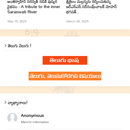
అంతర్వాహిని సరస్వతీ నదికి పుష్కర
శ్రీశైలం మల్లన్నను దర్శించుకున్న
వైభవం - A tribute to the inner
ఆర్ఎస్ఎస్ సర్‌సంఘ్‌చాలక్ మోహన్
Saraswati River
భగవత్..
May 15, 2025
March 28, 2025
తెలుగు వెలుగు !
వ్యాఖ్యానాలు!
Anonymous
Manchi information