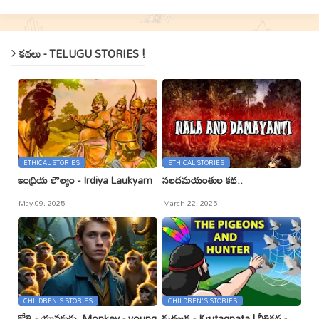
కథలు - TELUGU STORIES !
ETHICAL STORIES
ETHICAL STORIES
ఇంద్రియ లౌల్యం - Irdiya Laukyam
నలదమయంతుల కథ..
May 09, 2025
March 22, 2025
CHILDREN'S STORIES
CHILDREN'S STORIES
కోతి - యువకుడు, Monkey - young
కృతజ్ఞత - Kr̥utagnata | నీతికథ -