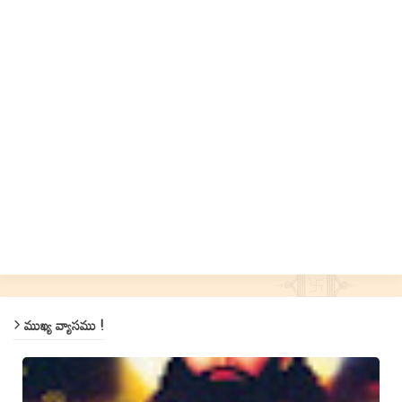
ముఖ్య వ్యాసము !