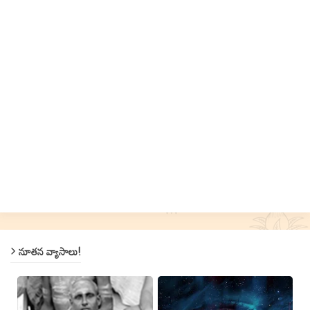
నూతన వ్యాసాలు!