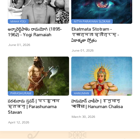
MAHA YOGI
NITYA PARAYANA SLOKAM
అన్నారెడ్డిపాళెం రామయోగి (1895-
Ekatmata Stotram -
1962) - Yogi Ramaiah
एकात्मता स्तोत्रम् -
ఏకాత్మతా స్తోత్రం
June 01, 2026
June 01, 2026
PARASHURAM
HANUMAN
పరశునామ స్తవన్ | परशुनाम
హనుమాన్ చాలీసా | हनुमान्
स्तवन् | Parashunama
चालीसा | Hanuman Chalisa
Stavan
March 30, 2026
April 12, 2026