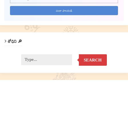
శోధిని 🔎
SEARCH