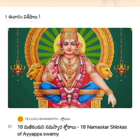
ఈవారం విశేషాలు !
TELUGU BHAARATH
శ్లోకము
18 మణికంఠుని నమస్కార శ్లోకాలు - 18 Namaskar Shlokas
of Ayyappa swamy