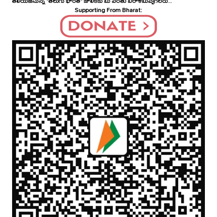
తెలియజేసున్న "తెలుగు భారత్" జాలికకు మీ వంతు విరాళమివ్వగలరు..
Supporting From Bharat: