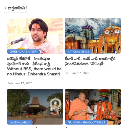
వార్తవాహిని !
DHIRENDRA SHASTRI
NATIONAL NEWS
ఆరెస్సెస్ లేకపోతే.. హిందువులు
కేదార్ నాథ్, బదరీ నాథ్ ఆలయాల్లోకి
వుండేవారే కాదు : ధీరేంద్ర శాస్త్రి -
హైందవేతరులకు ‘‘నోఎంట్రీ’’..
Without RSS, there would be
January 27, 2026
no Hindus: Dhirendra Shastri
February 17, 2026
KALESHWARAM
DR. MOHAN BHAGWAT NEWS