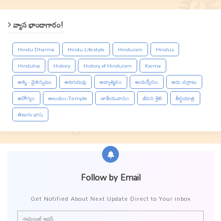
వ్యాస భాండాగారం!
Hindu Dharma
Hindu Lifestyle
Hinduism
Hindus
Hindutva
History
History of Hinduism
Karma
ఆత్మ - చైతన్యము
ఆదిగురువు
ఆధ్యాత్మికం
ఆయర్వేదం
ఆరు చక్రాలు
ఆరోగ్యం
ఆలయం-Temple
జాతీయవాదం
జీవన శైలి
తీర్థయాత్ర
తెలుగు భాష
Follow by Email
Get Notified About Next Update Direct to Your inbox