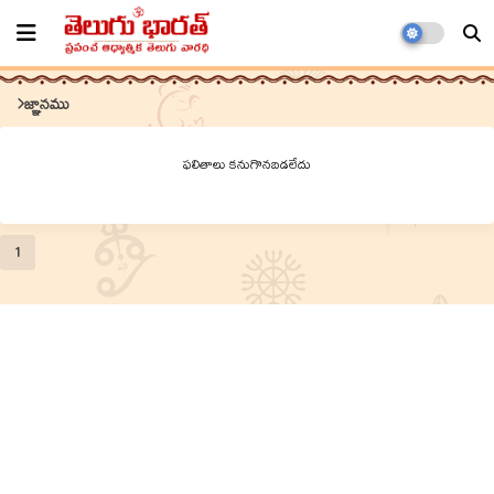
జ్ఞానము
ఫలితాలు కనుగొనబడలేదు
1