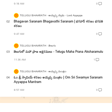
9:18 AM
0
TELUGU BHAARATH
అయ్యప్ప స్వామి - Lord Ayyappa
Bhagavan Saranam Bhagavathi Saranam | భగవాన్ శరణం భగవతి
శరణం
9:47 AM
0
TELUGU BHAARATH
తెలుగు
తెలుగులో మహా ప్రాణ అక్షరములు - Telugu Maha Prana Aksharamulu
11:36 AM
1
TELUGU BHAARATH
అయ్యప్ప మంత్రం
ఓం శ్రీ స్వామియే శరణం అయ్యప్ప మంత్రం | Om Sri Swamye Saranam
Ayyappa Mantram
8:57 AM
0