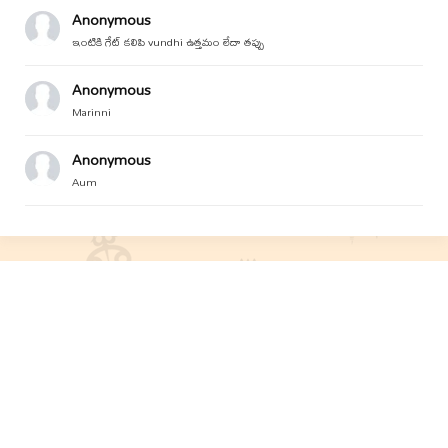
Anonymous
ఇంటికి గేట్ కలిపి vundhi ఉత్తమం లేదా తప్పు
Anonymous
Marinni
Anonymous
Aum