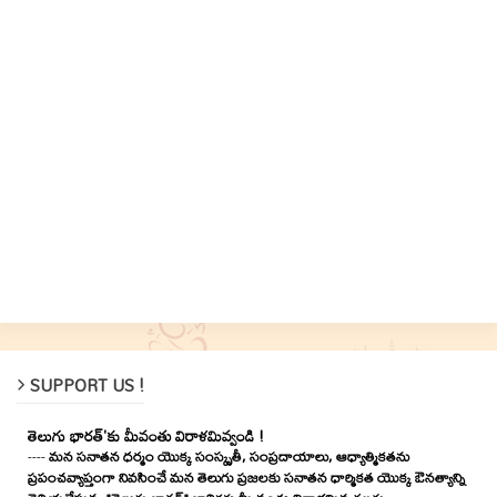
SUPPORT US !
తెలుగు భారత్'కు మీవంతు విరాళమివ్వండి !
----
మన సనాతన ధర్మం యొక్క సంస్కృతీ, సంప్రదాయాలు, ఆధ్యాత్మికతను
ప్రపంచవ్యాప్తంగా నివసించే మన తెలుగు ప్రజలకు సనాతన ధార్మికత యొక్క ఔనత్యాన్ని