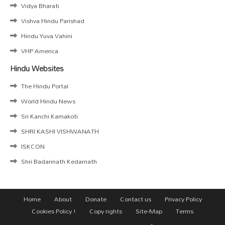
Vidya Bharati
Vishva Hindu Parishad
Hindu Yuva Vahini
VHP America
Hindu Websites
The Hindu Portal
World Hindu News
Sri Kanchi Kamakoti
SHRI KASHI VISHWANATH
ISKCON
Shri Badarinath Kedarnath
Home
About
Donate
Contact us
Privacy Policy
Cookies Policy !
Copy rights
Site-Map
Terms