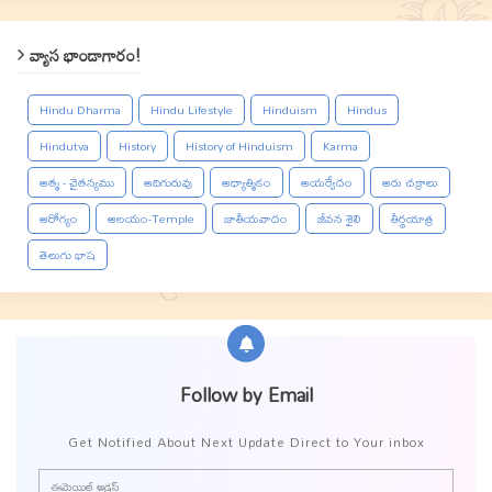
వ్యాస భాండాగారం!
Hindu Dharma
Hindu Lifestyle
Hinduism
Hindus
Hindutva
History
History of Hinduism
Karma
ఆత్మ - చైతన్యము
ఆదిగురువు
ఆధ్యాత్మికం
ఆయర్వేదం
ఆరు చక్రాలు
ఆరోగ్యం
ఆలయం-Temple
జాతీయవాదం
జీవన శైలి
తీర్థయాత్ర
తెలుగు భాష
Follow by Email
Get Notified About Next Update Direct to Your inbox