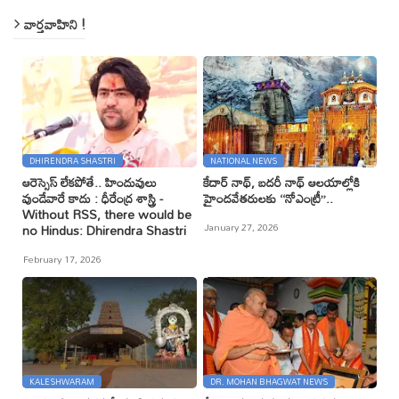
వార్తవాహిని !
DHIRENDRA SHASTRI
NATIONAL NEWS
ఆరెస్సెస్ లేకపోతే.. హిందువులు
కేదార్ నాథ్, బదరీ నాథ్ ఆలయాల్లోకి
వుండేవారే కాదు : ధీరేంద్ర శాస్త్రి -
హైందవేతరులకు ‘‘నోఎంట్రీ’’..
Without RSS, there would be
January 27, 2026
no Hindus: Dhirendra Shastri
February 17, 2026
KALESHWARAM
DR. MOHAN BHAGWAT NEWS