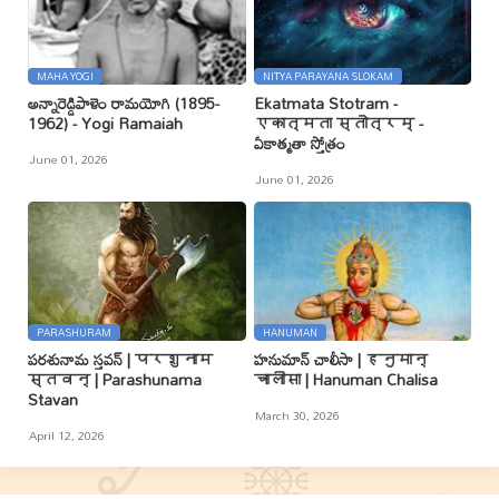
MAHA YOGI
NITYA PARAYANA SLOKAM
అన్నారెడ్డిపాళెం రామయోగి (1895-
Ekatmata Stotram -
1962) - Yogi Ramaiah
एकात्मता स्तोत्रम् -
ఏకాత్మతా స్తోత్రం
June 01, 2026
June 01, 2026
PARASHURAM
HANUMAN
పరశునామ స్తవన్ | परशुनाम
హనుమాన్ చాలీసా | हनुमान्
स्तवन् | Parashunama
चालीसा | Hanuman Chalisa
Stavan
March 30, 2026
April 12, 2026