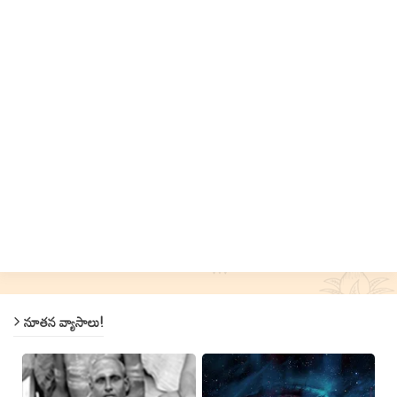
నూతన వ్యాసాలు!