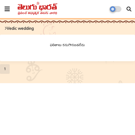
Vedic wedding
ఫలితాలు కనుగొనబడలేదు
1