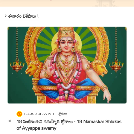
ఈవారం విశేషాలు !
TELUGU BHAARATH
శ్లోకము
18 మణికంఠుని నమస్కార శ్లోకాలు - 18 Namaskar Shlokas
of Ayyappa swamy