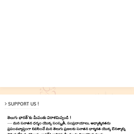
SUPPORT US !
తెలుగు భారత్'కు మీవంతు విరాళమివ్వండి !
----
మన సనాతన ధర్మం యొక్క సంస్కృతీ, సంప్రదాయాలు, ఆధ్యాత్మికతను
ప్రపంచవ్యాప్తంగా నివసించే మన తెలుగు ప్రజలకు సనాతన ధార్మికత యొక్క ఔనత్యాన్ని