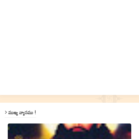
ముఖ్య వ్యాసము !