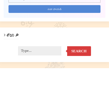
శోధిని 🔎
SEARCH