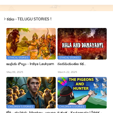
కథలు - TELUGU STORIES !
ETHICAL STORIES
ETHICAL STORIES
ఇంద్రియ లౌల్యం - Irdiya Laukyam
నలదమయంతుల కథ..
May 09, 2025
March 22, 2025
CHILDREN'S STORIES
CHILDREN'S STORIES
కోతి - యువకుడు, Monkey - young
కృతజ్ఞత - Kr̥utagnata | నీతికథ -