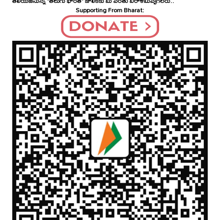
తెలియజేసున్న "తెలుగు భారత్" జాలికకు మీ వంతు విరాళమివ్వగలరు..
Supporting From Bharat: