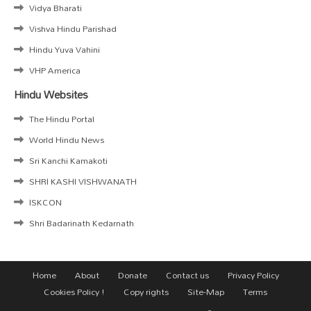
Vidya Bharati
Vishva Hindu Parishad
Hindu Yuva Vahini
VHP America
Hindu Websites
The Hindu Portal
World Hindu News
Sri Kanchi Kamakoti
SHRI KASHI VISHWANATH
ISKCON
Shri Badarinath Kedarnath
Home
About
Donate
Contact us
Privacy Policy
Cookies Policy !
Copy rights
Site-Map
Terms