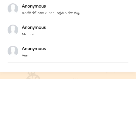
Anonymous
ఇంటికి గేట్ కలిపి vundhi ఉత్తమం లేదా తప్పు
Anonymous
Marinni
Anonymous
Aum