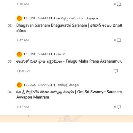
9:18 AM
0
TELUGU BHAARATH
అయ్యప్ప స్వామి - Lord Ayyappa
Bhagavan Saranam Bhagavathi Saranam | భగవాన్ శరణం భగవతి
శరణం
9:47 AM
0
TELUGU BHAARATH
తెలుగు
తెలుగులో మహా ప్రాణ అక్షరములు - Telugu Maha Prana Aksharamulu
11:36 AM
1
TELUGU BHAARATH
అయ్యప్ప మంత్రం
ఓం శ్రీ స్వామియే శరణం అయ్యప్ప మంత్రం | Om Sri Swamye Saranam
Ayyappa Mantram
8:57 AM
0