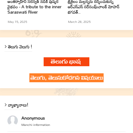
అంతర్వాహిని సరస్వతీ నదికి పుష్కర
శ్రీశైలం మల్లన్నను దర్శించుకున్న
వైభవం - A tribute to the inner
ఆర్ఎస్ఎస్ సర్‌సంఘ్‌చాలక్ మోహన్
Saraswati River
భగవత్..
May 15, 2025
March 28, 2025
తెలుగు వెలుగు !
వ్యాఖ్యానాలు!
Anonymous
Manchi information