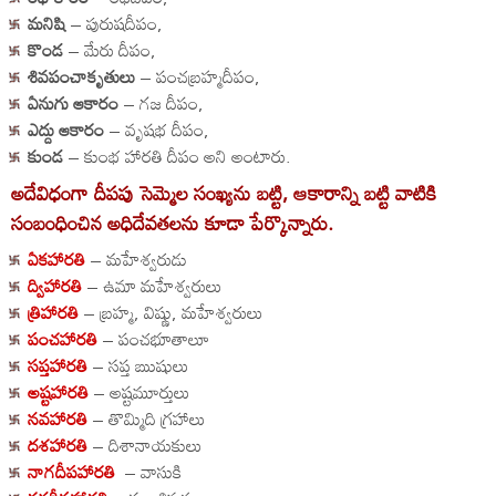
మనిషి
– పురుషదీపం,
కొండ
– మేరు దీపం,
శివపంచాకృతులు
– పంచబ్రహ్మదీపం,
ఏనుగు ఆకారం
– గజ దీపం,
ఎద్దు ఆకారం
– వృషభ దీపం,
కుండ
– కుంభ హారతి దీపం అని అంటారు.
అదేవిధంగా దీపపు సెమ్మెల సంఖ్యను బట్టి, ఆకారాన్ని బట్టి వాటికి
సంబంధించిన అధిదేవతలను కూడా పేర్కొన్నారు.
ఏకహారతి
– మహేశ్వరుడు
ద్విహారతి
– ఉమా మహేశ్వరులు
త్రిహారతి
– బ్రహ్మ, విష్ణు, మహేశ్వరులు
పంచహారతి
– పంచభూతాలూ
సప్తహారతి
– సప్త ఋషులు
అష్టహారతి
– అష్టమూర్తులు
నవహారతి
– తొమ్మిది గ్రహాలు
దశహారతి
– దిశానాయకులు
నాగదీపహారతి
– వాసుకి