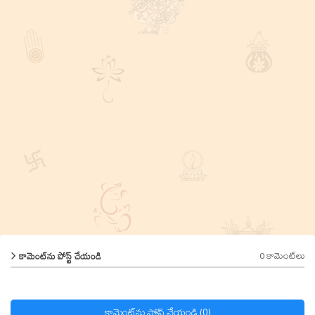
0 కామెంట్‌లు
కామెంట్‌ను పోస్ట్ చేయండి
కామెంట్‌ను పోస్ట్ చేయండి (0)