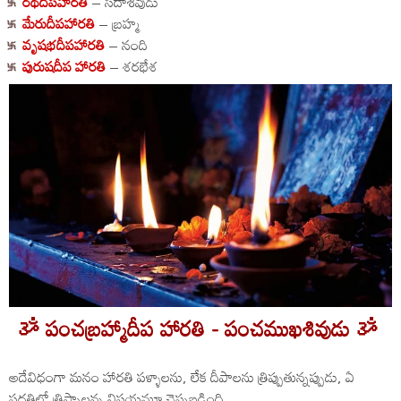
రథదీపహారతి
– సదాశివుడు
మేరుదీపహారతి
– బ్రహ్మ
వృషభదీపహారతి
– నంది
పురుషదీప హారతి
– శరభేశ
ૐ పంచబ్రహ్మాదీప హారతి - పంచముఖశివుడు ૐ
అదేవిధంగా మనం హారతి పళ్ళాలను, లేక దీపాలను త్రిప్పుతున్నప్పుడు, ఏ
పద్ధతిలో త్రిప్పాలన్న విషయమూ చెప్పబడింది.