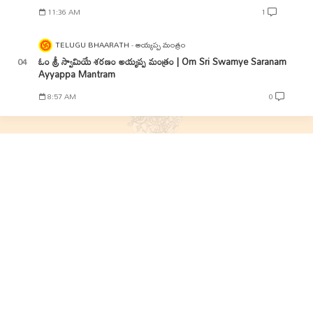
11:36 AM
1
TELUGU BHAARATH
అయ్యప్ప మంత్రం
ఓం శ్రీ స్వామియే శరణం అయ్యప్ప మంత్రం | Om Sri Swamye Saranam
Ayyappa Mantram
8:57 AM
0