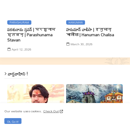
PARASHURAM
HANUMAN
పరశునామ స్తవన్ | परशुनाम
హనుమాన్ చాలీసా | हनुमान्
स्तवन् | Parashunama
चालीसा | Hanuman Chalisa
Stavan
March 30, 2026
April 12, 2026
వార్తవాహిని !
Our website uses cookies..
Check Out
DHIRENDRA SHASTRI
NATIONAL NEWS
Ok, Go it!
ఆరెస్సెస్ లేకపోతే.. హిందువులు
కేదార్ నాథ్, బదరీ నాథ్ ఆలయాల్లోకి