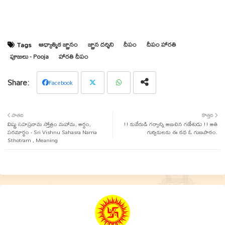
ఆధ్యాత్మిక జ్ఞానం
జ్ఞాన దర్శిని
దీపం
దీపం హారతి
Tags
పూజలు - Pooja
హారతి దీపం
Facebook
Twit
Wha
పాతది
కొత్తది
విష్ణు సహస్రనామ స్తోత్రం మహామ, అర్ధం,
ter
tsap
!! కుబేరుడి గర్వాన్ని అణచిన గణేశుడు !! అతి
పరమార్థం - Sri Vishnu Sahasra Nama
గుర్వికులకు ఈ కథ ఓ గుణపాఠం.
Sthotram , Meaning
p