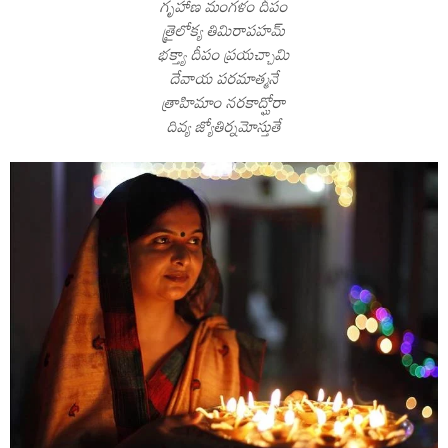
గృహాణ మంగళం దీపం
త్రైలోక్య తిమిరాపహమ్
భక్త్యా దీపం ప్రయచ్చామి
దేవాయ పరమాత్మనే
త్రాహిమాం నరకాద్ఘోరా
దివ్య జ్యోతిర్నమోస్తుతే