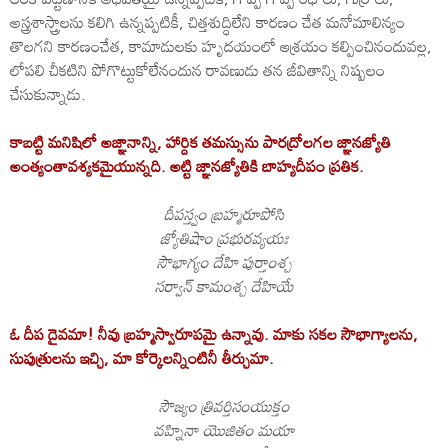
అస్త్రశాస్త్రాలను కలిగి ఉన్నప్పటికీ, చిత్తశుద్ధిలేని కారణం చేత మనోమాలిన్యం
తొలగని కారణంచేత, కామాడులకు హృదయంలో ఆశ్రయం కల్పించినందువల్ల,
లోపలి చీకటిని పోగొట్టుకోలేనందున రావణుడు తన జీవితాన్ని నిష్పలం
చేసుకున్నాడు.
కాబట్టి మనిషిలో అజ్ఞానాన్ని, హార్దిక తమస్సును పారద్రోలగల జ్ఞానజ్యోతి
అంత్యంతావశ్యకమైయున్నది. అట్టి జ్ఞానజ్యోతికి బాహ్యదీపం ప్రతిక.
దీపస్త్వం బ్రహ్మరూపోసి
జ్యోతిషాం ప్రభురవ్యయః
సౌభాగ్యం దేహి పుర్తాంశ్చ
సర్వాన్ కామంశ్చ దేహియే
ఓ దీప దైవమా! నీవు బ్రహ్మస్వారూపమై ఉన్నావు. మాకు సకల సౌభాగ్యాలను,
సుపుత్రులను ఇచ్చి, మా కోర్కెలన్నింటినీ తీర్చుమా.
సౌజ్యం త్రివర్తిసంయుక్తం
వహ్నినా యొజితం మయా