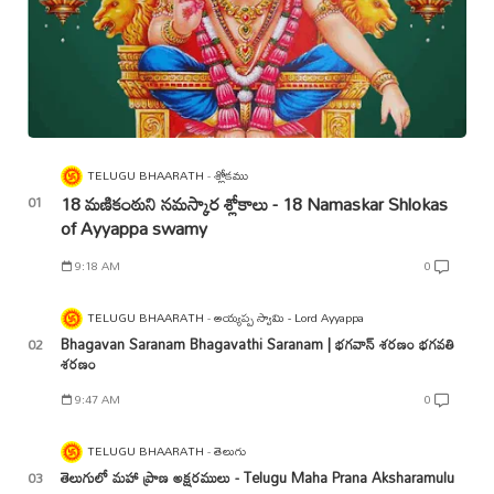
TELUGU BHAARATH
శ్లోకము
18 మణికంఠుని నమస్కార శ్లోకాలు - 18 Namaskar Shlokas
of Ayyappa swamy
9:18 AM
0
TELUGU BHAARATH
అయ్యప్ప స్వామి - Lord Ayyappa
Bhagavan Saranam Bhagavathi Saranam | భగవాన్ శరణం భగవతి
శరణం
9:47 AM
0
TELUGU BHAARATH
తెలుగు
తెలుగులో మహా ప్రాణ అక్షరములు - Telugu Maha Prana Aksharamulu