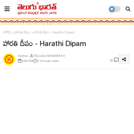
హోమ్
హారతి దీపం
హారతి దీపం - Harathi Dipam
హారతి దీపం - Harathi Dipam
TELUGU BHAARATH
0
3:09 PM
3 minute read