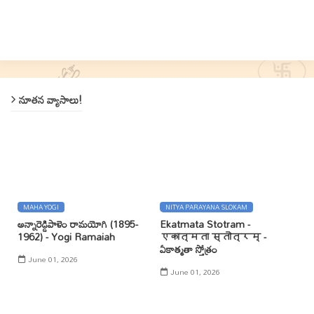
నూతన వ్యాసాలు!
MAHA YOGI
NITYA PARAYANA SLOKAM
అన్నారెడ్డిపాళెం రామయోగి (1895-
Ekatmata Stotram -
1962) - Yogi Ramaiah
एकात्मता स्तोत्रम् -
ఏకాత్మతా స్తోత్రం
June 01, 2026
June 01, 2026