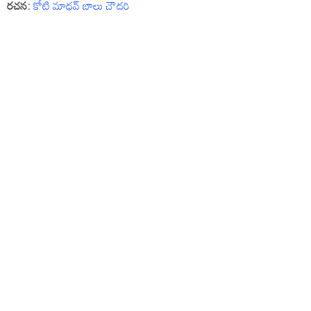
రచన:
కోటి మాధవ్ బాలు చౌదరి