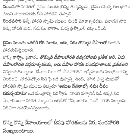
ముందుగా
హారతితో దైవం ముందు త్రిప్పు తున్నప్పుడు, దైవం యొక్క తల భాగం
నుంచి పాదాలవరకు దీప హారతిని త్రిప్పాలి.
రెండవసారి
తిప్పే హారతి స్వామి ముఖం నుండి మోకాళ్ళవరకు, మూడవ సారి
తిప్పే హారతి మెడ, నడుము భాగాల మధ్య త్రిప్పాలని చెప్పబడింది.
దైవం ముందు ఒకటికి లేక మూడు, ఐదు, ఏడు తొమ్మిది దీపాలతో
కూడిన
హారతులిస్తుంటారు.
కొన్ని శాస్త్రాల ప్రకారం
తొమ్మిది దీపాలహారతి నవగ్రహాలకు ప్రతీక అని, ఏడు
దీపాలహారతి సప్తమాతృకలకు, ఐదు దీపాల హారతి పంచభూతాలకు ప్రతీకలని
చెప్పబడుతున్నాయి. దేవాలయాలలో దీపహారతిని ఇచ్చేముందు మంత్రజలాన్ని
చిలరించి, హారతిపళ్ళెం పిడి పై ఒక పుష్పాన్ని ఉంది, తగిన హస్త ముద్రతో
హారతిని స్వామి ముందు తిప్పుతూ
‘ఆముఖ దేవతాభ్యో నమః దీపం
సమర్పయామి’
అనే మంత్రాన్ని పఠిస్తారు. హారతి పళ్ళానికి పిడి తప్పనిసరి.
సాధారణంగా హారతి పళ్ళాలను ఇత్తడితో చేస్తుంటారు. వెండి హారతి పళ్ళాలను
విరివిగా ఉపయోగిస్తుంటారు.
కొన్ని కొన్ని దేవాలయాలలో దీపపు హారతులను ఏక, పంచహారతి
సంఖ్యలుంటాయి.