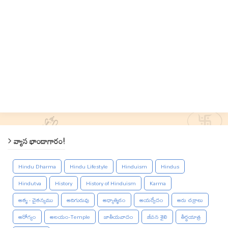
వ్యాస భాండాగారం!
Hindu Dharma
Hindu Lifestyle
Hinduism
Hindus
Hindutva
History
History of Hinduism
Karma
ఆత్మ - చైతన్యము
ఆదిగురువు
ఆధ్యాత్మికం
ఆయర్వేదం
ఆరు చక్రాలు
ఆరోగ్యం
ఆలయం-Temple
జాతీయవాదం
జీవన శైలి
తీర్థయాత్ర