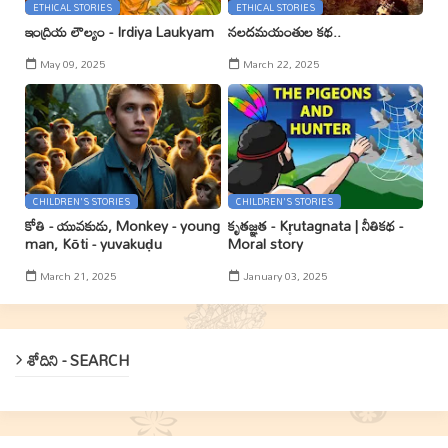
ETHICAL STORIES
ETHICAL STORIES
ఇంద్రియ లౌల్యం - Irdiya Laukyam
నలదమయంతుల కథ..
May 09, 2025
March 22, 2025
CHILDREN'S STORIES
CHILDREN'S STORIES
కోతి - యువకుడు, Monkey - young
కృతజ్ఞత - Kr̥utagnata | నీతికథ -
man, Kōti - yuvakuḍu
Moral story
March 21, 2025
January 03, 2025
శోదిని - SEARCH