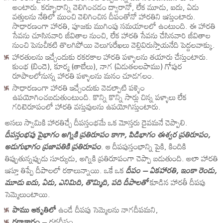
అంటారు. కర్పూరాన్ని వెలిగించడం ద్వారానో, లేక మూడు, ఐదు, ఏడు
వత్తులను నేతిలో ముంచి వెలిగించిన దీపంతోనో హారతిని ఇస్తుంటారు.
సాధారణంగా హారతి, పూజకు ముగింపు సమయాలలో ఉంటుంది. ఈ హారతి
సేవను చూసినవారి జీవితాల నుంచి, లేక హారతి సేవను చేసినవారి జీవితాల
నుంచి పెనుచీకటి తొలగిపోయి వెలుగురేఖలు వెల్లివిరుస్తాయనేది పెద్దలవాక్కు.
హారతులను ఇచ్చేందుకు రకరకాల హారతి పళ్ళాలను తయారు చేస్తుంటారు.
కుంభ (బిందె), కూర్మ (తాబేలు), నాగ (ఏడుతలలపాము) గోపుర
రూపాలలోనున్న హారతి పళ్ళాలను మనం చూడగలం.
సాధారణంగా హారతి ఇచ్చేందుకు వెడల్పాటి పళ్ళెం
ఉపయోగించబడుతుంటుంది. కొన్ని కొన్ని సార్లు చిన్న పళ్ళాలు లేక
గరిటెరూపంలో హారతి వస్తువులను ఉపయోగిస్తుంటారు.
అసలు స్వామికి హారతిచ్చే దీపస్తంభమే ఒక మోస్తరు దైవమనే చెప్పాలి.
దీపస్తంభపు పైభాగం అగ్నికి ప్రతిరూపం కాగా, పిడిభాగం ఈశ్వర ప్రతిరూపం,
అడుగుభాగం ప్రజాపతికి ప్రతిరూపం
. ఆ దీపపుస్తంభాన్ని పైకి, కిందికి
తిప్పుతున్నప్పుడు సూర్యుడు, అగ్నికి ప్రతిరూపంగా చెప్పా బడుతుంది. అలా హారతి
ఇస్తూ తిప్పే దీపాలలో రకాలున్నాయి. ఒకే ఒక
దీపం – ఏకహారతి, ఇంకా రెండు,
మూడు ఐదు, ఏడు, ఎనిమిది, తొమ్మిది, పది దీపాలతో
కూడిన హారతీ దీపపు
సెమ్మెలుంటాయి.
పాము ఆకృతిలో
ఉండే దీపపు సెమ్మెలను నాగదీపమని,
రథాకారం
– రథదీపం,