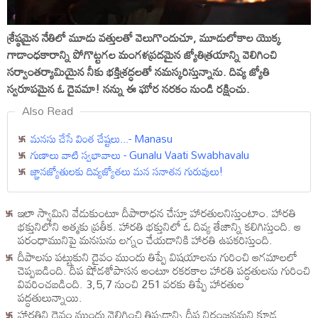
శ్రేష్ఠమైన నేతిలో మూడు వత్తులతో వెలుగొందుచూ, మూడులోకాల యొక్క
గాడాంధకారాన్ని పోగొట్టగల మంగళప్రదమైన జ్యోతిత్రయాన్ని వెలిగించి
సర్వాంతర్యామియైన నీకు భక్తిశ్రద్ధలతో నమస్కరిస్తున్నాను. దివ్య జ్యోతి
స్వరూపమైన ఓ దైవమా! నన్ను ఈ ఘోర నరకం నుండి రక్షించు.
Also Read
మనసు చేసే వింత చేష్టలు...- Manasu
గుణాలు వాటి స్వభావాలు - Gunalu Vaati Swabhavalu
జ్ఞానజ్యోతులకు దివ్యజ్యోతలు మన సనాతన గురువులు!
ఇలా స్వామిని వేడుకుంటూ దీపారాధన చేస్తూ హారతులనిస్తుంటాం. హారతి
భక్తునిలోని ఆత్మకు ప్రతీక. హారతి భక్తునిలో ఓ దివ్య తేజాన్ని కలిగిస్తుంది. ఆ
పరంధామునిపై మనసును లగ్నం చేయడానికి హారతి ఉపకరిస్తుంది.
దీపాలను పట్టుకుని దైవం ముందు తిప్పే విషయాలను గురించి ఆగమాలలో
చెప్పబడింది. దీప షోడశోపాసన అంటూ రకరకాల హారతి పద్ధతులను గురించి
వివరించబడింది. 3,5,7 నుంచి 251 వరకు తిప్పే హారతుల
పద్ధతులున్నాయి.
హారతిని దైవం ముందు వెలిగించి తిప్పడాన్ని దీప నిరంజనమని కూడ