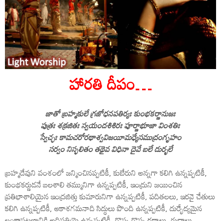
హారతి దీపం…
జాతో బ్రహ్మకులే గ్రజోధనపతిర్యః కుంభకర్ణానుజః
పుత్రః శక్రజితః స్వయందశిశిరః పూర్ణాభూజా వింశతిః
స్వేచ్ఛః కామచరోరథాశ్వవిజయీమధ్యేసముద్రంగృహం
సర్వం నిస్ఫలితం తథైవ విధినా దైవే బలే దుర్భలే
బ్రహ్మదేవుని వంశంలో జన్మించినప్పటికీ, కుబేరుని అన్నగా కలిగి ఉన్నప్పటికీ,
కుంభకర్ణుడనే బలశాలి తమ్మునిగా ఉన్నప్పటికీ, ఇంద్రుని జయించిన
ప్రతిభాశాలియైన ఇంద్రజిత్తు కుమారునిగా ఉన్నప్పటికీ, పదితలలు, ఇరవై చేతులు
కలిగి ఉన్నప్పటికీ, ఆకాశగమనాది సిద్ధులు పొంది ఉన్నప్పటికీ, దుర్భేద్యమైన
లంకాపట్టణానికి అధిపతియై ఉన్నప్పటికీ, గొప్ప గొప్ప రథాలు, గుర్రాలు,