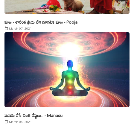
పూజ - శారీరిక క్రియ లేని మానసిక పూజ - Pooja
March 07, 2021
మనసు చేసే వింత చేష్టలు...- Manasu
March 06, 2021