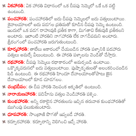
ఏకహారతి:
ఏక హారతి విధానంలో ఒక దీపపు సెమ్మెలో ఒకే ఒక వట్టి
ఉంటుంది.
పంచహారతి:
పంచహారతిలో ఐదు దీపపు సెమ్మెలలో ఐదు వత్తులుంటాయి.
శైవాలయాలలో ఐదు పడగల ప్రతిమతో కూడిన దీపపు సెమ్మె ఉంటుంది.
ఇందులో ఒక పడగ రాహువుకి ప్రతీక కాగా, మిగతావి కేతువుకి ప్రతీకలని
అంటారు. ఇలాంటి హారతిని నాగహారతి లేక నాగదీపమని అంటారు.
శ్రీరంగంలో పంచహారతి జరుగుతుంటుంది.
కూర్మహారతి:
తాబేలు ఆకారంలో చేయబడిన హారతి పళ్ళానికి పదహారు
వత్తులు అమర్చే వీలుంటుంది. ఈ హారతి పళ్ళాలను వెండితో చేస్తారు.
రథహారతి:
దీపపు సెమ్మెలు రథాకారంలో అమర్చబడి ఉంటాయి.
ఒక్కొక్కవరుసలో ఐదు వత్తులుంటాయి. పుష్పాకృతులతో అలంకరించబడిన
పిడి ఉంటుంది. ఈ రథహారతి హిందూ దేవాలయాలతోపాటు జైన
దేవాలయాలలో కూడ చూడగలం.
చంద్రదీపం:
ఈ దీప హారతి నెలవంక ఆకృతిలో ఉంటుంది.
నారాయణహారతి:
పదిహేను వత్తుల వెండిహారతి పళ్ళెం.
కుంభహారతి:
అన్ని రకాలైన హారతులను ఇచ్చిన తరువాత కుంభహారతితో
ముగింపు పలుకుతుంటారు.
ధూపహారతి:
సాంబ్రాణి పొగతో ఇవ్వబడే హారతి.
కర్పూరహారతి: కర్పూరాన్ని వెలిగించి ఇచ్చే హారతి.