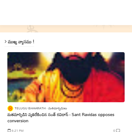
ముఖ్య వ్యాసము !
TELUGU BHAARATH
మతమార్పిడులు
మతమార్పిడిని వ్యతిరేకించిన సంత్‌ రవిదాస్‌ - Sant Ravidas opposes
conversion
6:21 PM
0