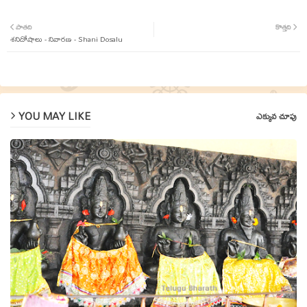
Twit
Wha
పాతది
కొత్తది
శనిదోషాలు - నివారణ - Shani Dosalu
ter
tsap
p
YOU MAY LIKE
ఎక్కువ చూపు