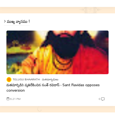
ముఖ్య వ్యాసము !
TELUGU BHAARATH
మతమార్పిడులు
మతమార్పిడిని వ్యతిరేకించిన సంత్‌ రవిదాస్‌ - Sant Ravidas opposes
conversion
6:21 PM
0