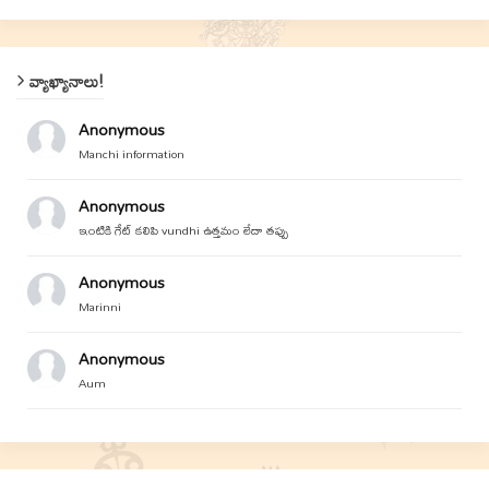
వ్యాఖ్యానాలు!
Anonymous
Manchi information
Anonymous
ఇంటికి గేట్ కలిపి vundhi ఉత్తమం లేదా తప్పు
Anonymous
Marinni
Anonymous
Aum