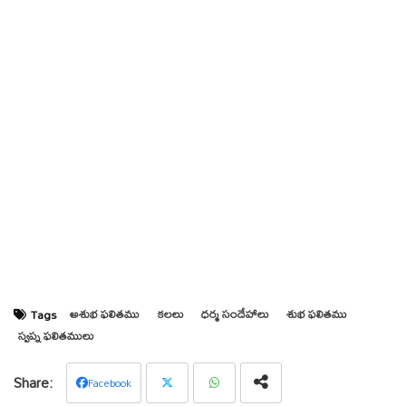
అశుభ ఫలితము
కలలు
ధర్మ సందేహాలు
శుభ ఫలితము
Tags
స్వప్న ఫలితములు
Facebook