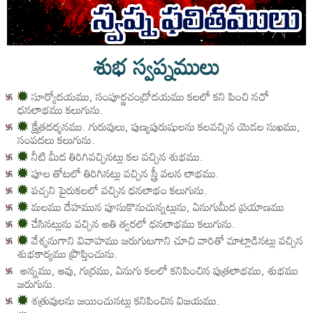
శుభ స్వప్నములు
✹
సూర్యోదయము, సంపూర్ణచంద్రోదయము కలలో కని పించి నచో
ధనలాభము కలుగును.
✹
క్షేత్రదర్శనము. గురువులు, పుణ్యపురుషులను కలవచ్చిన యెడల సుఖము,
సంపదలు కలుగును.
✹
నీటి మీద తిరిగివచ్చినట్లు కల వచ్చిన శుభము.
✹
పూల తోటలో తిరిగినట్లు వచ్చిన స్త్రీ వలన లాభము.
✹
పచ్చని పైరుకలలో వచ్చిన ధనలాభం కలుగును.
✹
మలము దేహమున పూసుకొనుచున్నట్లును, ఏనుగుమీద ప్రయాణము
✹
చేసినట్లును వచ్చిన అతి త్వరలో ధనలాభము కలుగును.
✹
వేశ్శనుగాని వివాహము జరుగుటగాని చూచి వారితో మాట్లాడినట్లు వచ్చిన
శుభకార్యము ప్రొప్తించును.
అన్నము, ఆవు, గుర్రము, ఏనుగు కలలో కనిపించిన పుత్రలాభము, శుభము
జరుగును.
✹
శత్రువులను జయించునట్లు కనిపించిన విజయము.