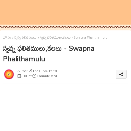
హోమ్
స్వప్న ఫలితములు
స్వప్న ఫలితములు,కలలు - Swapna Phalithamulu
స్వప్న ఫలితములు,కలలు - Swapna
Phalithamulu
The Hindu Portal
8:18 PM
1 minute read