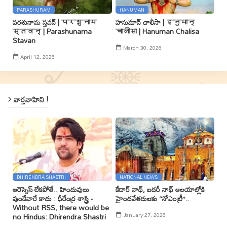
PARASHURAM
HANUMAN
పరశునామ స్తవన్ | परशुनाम
హనుమాన్ చాలీసా | हनुमान्
स्तवन् | Parashunama
चालीसा | Hanuman Chalisa
Stavan
March 30, 2026
April 12, 2026
వార్తవాహిని !
DHIRENDRA SHASTRI
NATIONAL NEWS
ఆరెస్సెస్ లేకపోతే.. హిందువులు
కేదార్ నాథ్, బదరీ నాథ్ ఆలయాల్లోకి
వుండేవారే కాదు : ధీరేంద్ర శాస్త్రి -
హైందవేతరులకు ‘‘నోఎంట్రీ’’..
Without RSS, there would be
January 27, 2026
no Hindus: Dhirendra Shastri