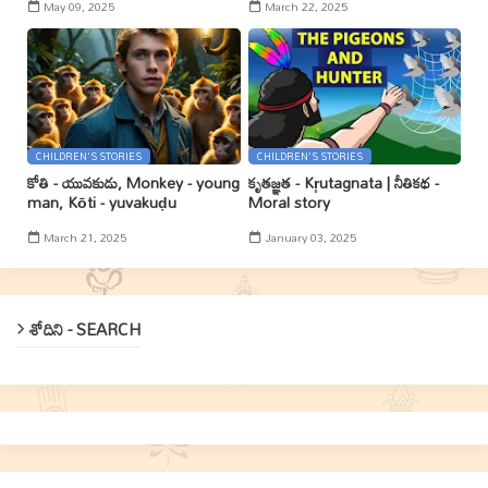
May 09, 2025
March 22, 2025
CHILDREN'S STORIES
CHILDREN'S STORIES
కోతి - యువకుడు, Monkey - young
కృతజ్ఞత - Kr̥utagnata | నీతికథ -
man, Kōti - yuvakuḍu
Moral story
March 21, 2025
January 03, 2025
శోదిని - SEARCH