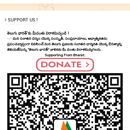
SUPPORT US !
తెలుగు భారత్'కు మీవంతు విరాళమివ్వండి !
----
మన సనాతన ధర్మం యొక్క సంస్కృతీ, సంప్రదాయాలు, ఆధ్యాత్మికతను
ప్రపంచవ్యాప్తంగా నివసించే మన తెలుగు ప్రజలకు సనాతన ధార్మికత యొక్క ఔనత్యాన్ని
తెలియజేసున్న "తెలుగు భారత్" జాలికకు మీ వంతు విరాళమివ్వగలరు..
Supporting From Bharat: