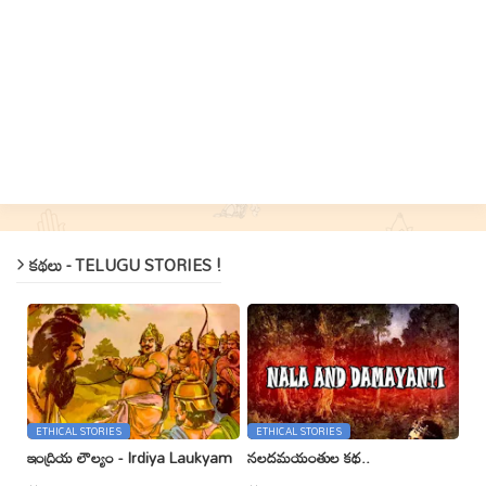
కథలు - TELUGU STORIES !
ETHICAL STORIES
ETHICAL STORIES
ఇంద్రియ లౌల్యం - Irdiya Laukyam
నలదమయంతుల కథ..