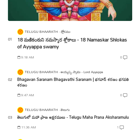
TELUGU BHAARATH
శ్లోకము
18 మణికంఠుని నమస్కార శ్లోకాలు - 18 Namaskar Shlokas
of Ayyappa swamy
9:18 AM
0
TELUGU BHAARATH
అయ్యప్ప స్వామి - Lord Ayyappa
Bhagavan Saranam Bhagavathi Saranam | భగవాన్ శరణం భగవతి
శరణం
9:47 AM
0
TELUGU BHAARATH
తెలుగు
తెలుగులో మహా ప్రాణ అక్షరములు - Telugu Maha Prana Aksharamulu
11:36 AM
1