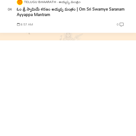
TELUGU BHAARATH
అయ్యప్ప మంత్రం
ఓం శ్రీ స్వామియే శరణం అయ్యప్ప మంత్రం | Om Sri Swamye Saranam
Ayyappa Mantram
8:57 AM
0