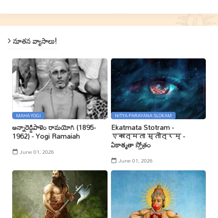
నూతన వ్యాసాలు!
MAHA YOGI
NITYA PARAYANA SLOKAM
అన్నారెడ్డిపాళెం రామయోగి (1895-
Ekatmata Stotram -
1962) - Yogi Ramaiah
एकात्मता स्तोत्रम् -
ఏకాత్మతా స్తోత్రం
June 01, 2026
June 01, 2026