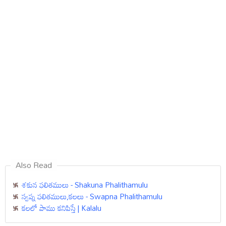
Also Read
శకున ఫలితములు - Shakuna Phalithamulu
స్వప్న ఫలితములు,కలలు - Swapna Phalithamulu
కలలో పాము కనిపిస్తే | Kalalu