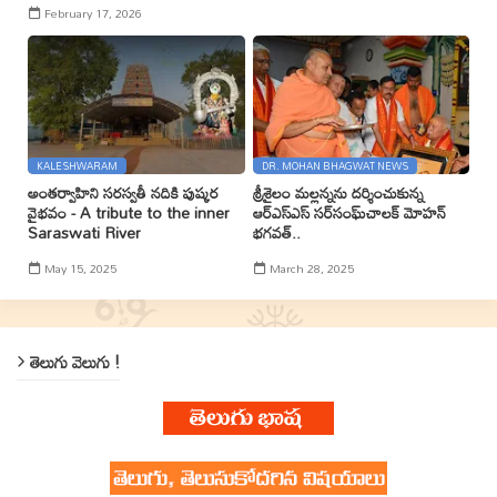
February 17, 2026
KALESHWARAM
DR. MOHAN BHAGWAT NEWS
అంతర్వాహిని సరస్వతీ నదికి పుష్కర
శ్రీశైలం మల్లన్నను దర్శించుకున్న
వైభవం - A tribute to the inner
ఆర్ఎస్ఎస్ సర్‌సంఘ్‌చాలక్ మోహన్
Saraswati River
భగవత్..
May 15, 2025
March 28, 2025
తెలుగు వెలుగు !