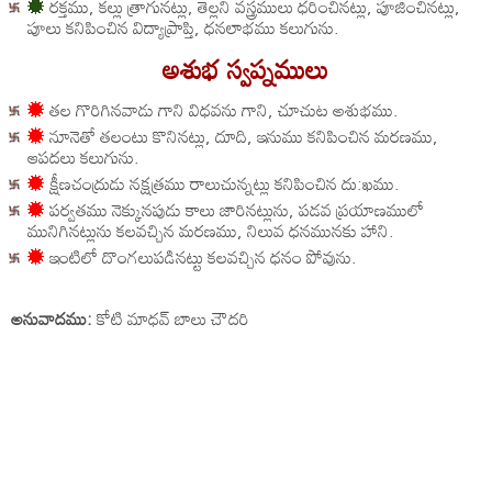
✹
రక్తము, కల్లు త్రాగునట్లు, తెల్లని వస్త్రములు ధరించినట్లు, పూజించినట్లు,
పూలు కనిపించిన విద్యాప్రాప్తి, ధనలాభము కలుగును.
అశుభ స్వప్నములు
✹
తల గొరిగినవాడు గాని విధవను గాని, చూచుట అశుభము.
✹
నూనెతో తలంటు కొనినట్లు, దూది, ఇనుము కనిపించిన మరణము,
ఆపదలు కలుగును.
✹
క్షీణచంద్రుడు నక్షత్రము రాలుచున్నట్లు కనిపించిన దు:ఖము.
✹
పర్వతము నెక్కునపుడు కాలు జారినట్లును, పడవ ప్రయాణములో
మునిగినట్లును కలవచ్చిన మరణము, నిలువ ధనమునకు హాని.
✹
ఇంటిలో దొంగలుపడినట్టు కలవచ్చిన ధనం పోవును.
అనువాదము:
కోటి మాధవ్ బాలు చౌదరి