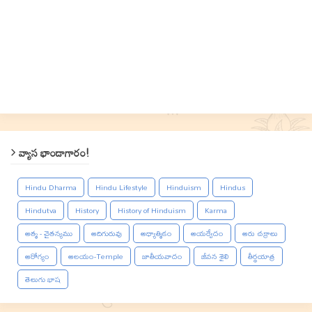
వ్యాస భాండాగారం!
Hindu Dharma
Hindu Lifestyle
Hinduism
Hindus
Hindutva
History
History of Hinduism
Karma
ఆత్మ - చైతన్యము
ఆదిగురువు
ఆధ్యాత్మికం
ఆయర్వేదం
ఆరు చక్రాలు
ఆరోగ్యం
ఆలయం-Temple
జాతీయవాదం
జీవన శైలి
తీర్థయాత్ర
తెలుగు భాష