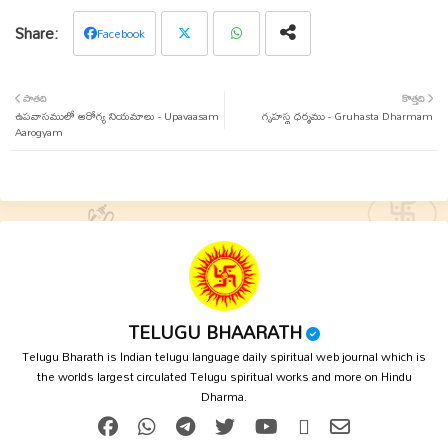
Facebook
Twit
Wha
పాతది
కొత్తది
ఉపవాసములో ఆరోగ్య నియమాలు - Upavaasam
ter
tsap
గృహస్థ ధర్మము - Gruhasta Dharmam
Aarogyam
p
TELUGU BHAARATH
Telugu Bharath is Indian telugu language daily spiritual web journal which is
the worlds largest circulated Telugu spiritual works and more on Hindu
Dharma.