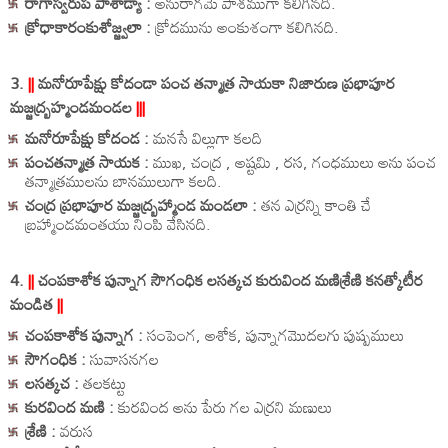
రాగాస్వరుప పాశాడ్యా :
అనురాగమే పాశముగా కలిగినది.
క్రోధాకారంకుశోజ్జ్వలా :
క్రోదమును అంకుశంగా కలిగినది.
3.
||
మనోరూపేక్షు కోదండా పంచ తన్మాత్ర సాయకా నిజారుణ ప్రభాపూర
మజ్జద్బ్రహ్మండమండల
|||
మనోరూపేక్షు కోదండ :
మనసే విల్లుగా కలది
పంచతన్మాత్ర సాయక :
ముఖ, చంద్ర , అష్టమి , రస, గంధములు అను పంచ
తన్మాత్రములను బానములుగా కలది.
చంద్ర ప్రభాపూర మజ్జద్బ్రహ్మాండ మండలా :
తన ఎర్రన్ని కాంతి చే
బ్రహ్మాండమంతయు నింపి వేసినది.
4.
||
చంపకాశోక పున్నాగ సౌగంధిక లసత్కచ కురువింద మణిశ్రేణి కనత్కోటీర
మండిత
||
చంపకాశోక పున్నాగ :
సంపెంగ, అశోక, పున్నాగమొదలగు పుష్పములు
సౌగంధిక :
సువాసనగల
లసత్కచ :
తలకట్టు
కురవింద మణి :
కురవింద అను పేరు గల ఎర్రని మణులు
శ్రేణి :
వరుస