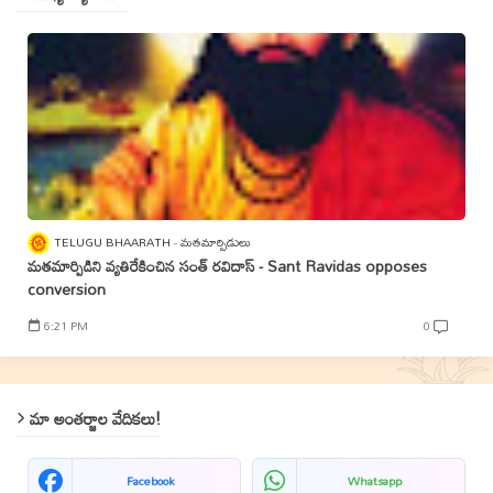
TELUGU BHAARATH
మతమార్పిడులు
మతమార్పిడిని వ్యతిరేకించిన సంత్‌ రవిదాస్‌ - Sant Ravidas opposes
conversion
6:21 PM
0
మా అంతర్జాల వేదికలు!
Facebook
Whatsapp