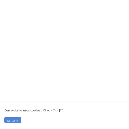
Our website uses cookies..
Check Out
Ok, Go it!
SUPPORT US !