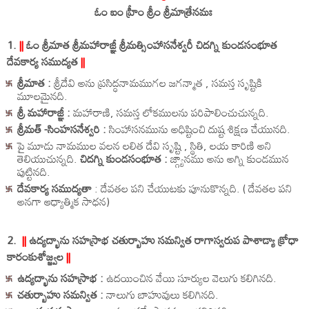
ఓం ఐం హ్రీం శ్రీం శ్రీమాత్రేనమః
1.
||
ఓం శ్రీమాత శ్రీమహారాజ్ఞీ శ్రీమత్సింహాసనేశ్వరీ చిదగ్ని కుండసంభూత
దేవకార్య సముద్యత
||
శ్రీమాత :
శ్రీదేవి అను ప్రసిద్ధనామముగల జగన్మాత , సమస్త సృష్టికి
మూలమైనది.
శ్రీ మహారాజ్ఞీ :
మహారాణి, సమస్త లోకములను పరిపాలించుచున్నది.
శ్రీమత్ -సింహసనేశ్వరి :
సింహాసనమును అధిష్టించి దుష్ట శిక్షణ చేయునది.
పై మూడు నామముల వలన లలిత దేవి సృష్టి , స్థితి, లయ కారిణి అని
తెలియుచున్నది.
చిదగ్ని కుండసంభూత :
జ్గ్యానము అను అగ్ని కుండమున
పుట్టినది.
దేవకార్య సముద్యతా
: దేవతల పని చేయుటకు పూనుకొన్నది. ( దేవతల పని
అనగా ఆధ్యాత్మిక సాధన)
2.
||
ఉద్యద్భాను సహస్రాభ చతుర్బాహు సమన్విత రాగాస్వరుప పాశాడ్యా క్రోధా
కారంకుశోజ్జ్వల
||
ఉద్యద్భాను సహస్రాభ :
ఉదయించిన వేయి సూర్యుల వెలుగు కలిగినది.
చతుర్బాహు సమన్విత :
నాలుగు బాహువులు కలిగినది.