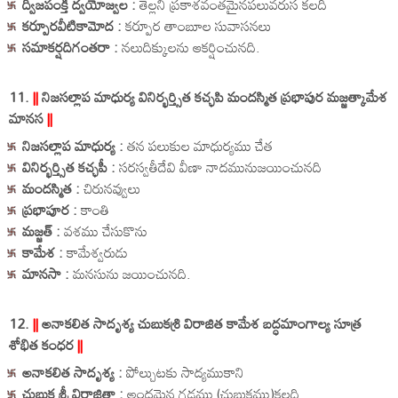
ద్విజపంక్తి ద్వయోజ్వల :
తెల్లని ప్రకాశవంతమైనపలువరుస కలది
కర్పూరవీటికామోద :
కర్పూర తాంబూల సువాసనలు
సమాకర్షదిగంతరా :
నలుదిక్కులను ఆకర్షించునది.
11.
||
నిజసల్లాప మాధుర్య వినిర్భర్త్సిత కచ్ఛపి మందస్మిత ప్రభాపుర మజ్జత్కామేశ
మానస
||
నిజసల్లాప మాధుర్య :
తన పలుకుల మాధుర్యము చేత
వినిర్భర్త్సిత కచ్ఛపీ :
సరస్వతీదేవి వీణా నాదమునుజయించునది
మందస్మిత :
చిరునవ్వులు
ప్రభాపూర :
కాంతి
మజ్జత్ :
వశము చేసుకొను
కామేశ :
కామేశ్వరుడు
మానసా :
మనసును జయించునది.
12.
||
అనాకలిత సాదృశ్య చుబుకశ్రి విరాజిత కామేశ బద్ధమాంగాల్య సూత్ర
శోభిత కంధర
||
అనాకలిత సాదృశ్య :
పోల్చుటకు సాద్యముకాని
చుబుక శ్రీ విరాజితా :
అందమైన గడ్డము (చుబుకము)కలది