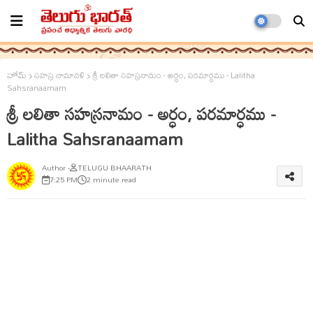
హోమ్
సహస్ర నామావళి
శ్రీ లలితా సహస్రనామం - అర్ధం, పరమార్ధము - Lalitha
Sahsranaamam
శ్రీ లలితా సహస్రనామం - అర్ధం, పరమార్ధము -
Lalitha Sahsranaamam
TELUGU BHAARATH
7:25 PM
2 minute read