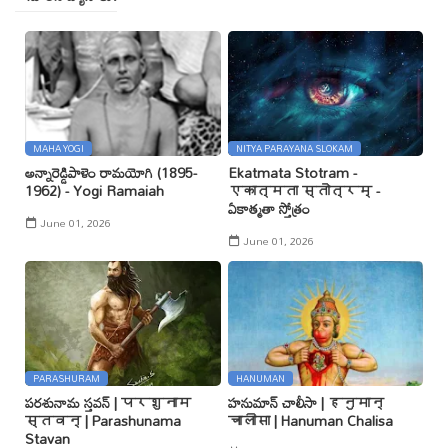
MAHA YOGI
NITYA PARAYANA SLOKAM
అన్నారెడ్డిపాళెం రామయోగి (1895-
Ekatmata Stotram -
1962) - Yogi Ramaiah
एकात्मता स्तोत्रम् -
ఏకాత్మతా స్తోత్రం
June 01, 2026
June 01, 2026
PARASHURAM
HANUMAN
పరశునామ స్తవన్ | परशुनाम
హనుమాన్ చాలీసా | हनुमान्
स्तवन् | Parashunama
चालीसा | Hanuman Chalisa
Stavan