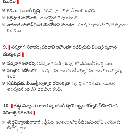
మండల
||
కదంబ మంజరీ క్లుప్త :
కడిమిపూల గుత్తి చే అలకరించిన
కర్ణపూర మనోహర :
అందమైన చెవులు కలది
తాటంక యుగళీభూత తపనోడుప మండల :
సూర్యచంద్రులను చెవికమ్మలుగా
కలిగినది
9.
||
పద్మరాగ శిలాదర్శ పరిభావి కపోలభూ నవవిద్రుమ బింబశ్రి న్యక్కారి
దసన్నచ్చద
||
పద్మరాగశిలాదర్శ :
పద్మరాగమణి (కెంపు) తో చేయబడినఅద్దములు
పరిభావి కపోలభూ :
కెంపుల ప్రకాశం కంటే ఎక్కువప్రకాశం గల చెక్కిళ్ళు
కలది
నవవిద్రుమ బింబశ్రీ న్యక్కారి రదనచ్చదా :
క్రొత్త పగడమును మించిన
అందమైన యెర్రని పెదవులు కలది.
10.
||
శుద్ధ విద్యాంకురాకార ద్విజపంక్తి ద్వయోజ్జ్వల కర్పూర వీటికామోద
సమాకర్ష దిగంతర
||
శుద్ధవిద్యాంకురాకార :
శ్రీవిద్య అనబడు షోడశీమంత్రములోని పదునారు
బీజాక్షరాలు