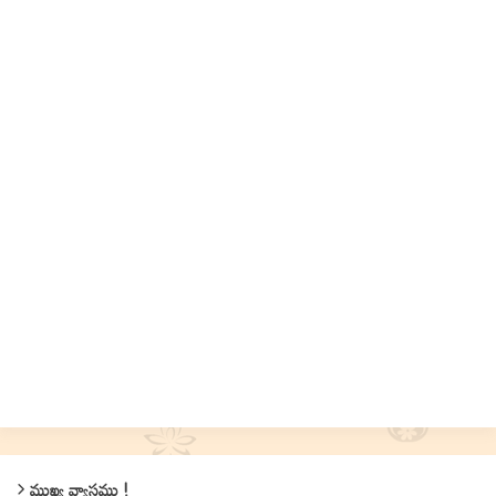
ముఖ్య వ్యాసము !