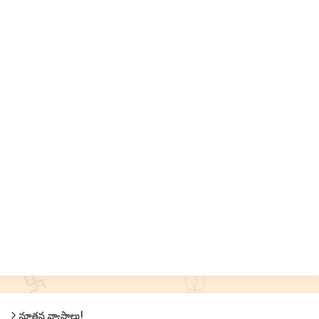
నూతన వ్యాసాలు!