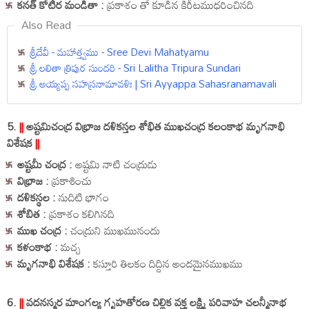
కనత్ కోటీర మండితా :
ప్రకాశం తో కూడిన కిరీటముధరించినది
Also Read
శ్రీదేవీ - మహాత్త్వము - Sree Devi Mahatyamu
శ్రీ లలితా త్రిపుర సుందరి - Sri Lalitha Tripura Sundari
శ్రీ అయ్యప్ప సహస్రనామావళిః | Sri Ayyappa Sahasranamavali
5.
||
అష్టమిచంద్ర విభ్రాజ దళికస్తల శోభిత ముఖచంద్ర కలంకాభ మృగనాభి
విశేషక
||
అష్టమీ చంద్ర :
అష్టమి నాటి చంద్రుడు
విభ్రాజ :
ప్రకాశించు
దళికస్థల :
నుదిటి భాగం
శోబిత :
ప్రకాశం కలిగినది
ముఖ చంద్ర :
చంద్రుని ముఖమునందు
కళంకాభ :
మచ్చ
మృగనాభి విశేషక :
కస్తూరి తిలకం దిద్దిన అందమైనముఖము
6.
||
వదనస్మర మాంగల్య గృహతోరణ చిల్లిక వక్త్ర లక్ష్మి పరివాహ చలన్మీనాభ