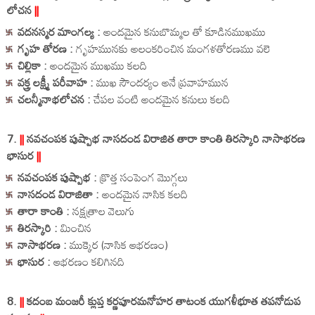
లోచన
||
వదనస్మర మాంగల్య :
అందమైన కనుబొమ్మల తో కూడినముఖము
గృహ తోరణ :
గృహమునకు అలంకరించిన మంగళతోరణము వలె
చిల్లికా :
అందమైన ముఖము కలది
వక్త్ర లక్ష్మీ పరీవాహ :
ముఖ సౌందర్యం అనే ప్రవాహమున
చలన్మీనాభలోచన :
చేపల వంటి అందమైన కనులు కలది
7.
||
నవచంపక పుష్పాభ నాసదండ విరాజిత తారా కాంతి తిరస్కారి నాసాభరణ
భాసుర
||
నవచంపక పుష్పాభ :
క్రొత్త సంపెంగ మొగ్గలు
నాసదండ విరాజితా :
అందమైన నాసిక కలది
తారా కాంతి :
నక్షత్రాల వెలుగు
తిరస్కారి :
మించిన
నాసాభరణ :
ముక్కెర (నాసిక ఆభరణం)
భాసుర :
ఆభరణం కలిగినది
8.
||
కదంబ మంజరీ క్లుప్త కర్ణపూరమనోహర తాటంక యుగళీభూత తపనోడుప