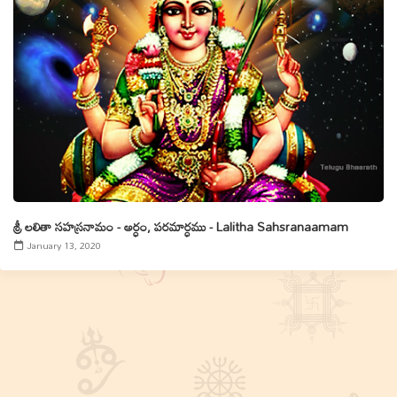
శ్రీ లలితా సహస్రనామం - అర్ధం, పరమార్ధము - Lalitha Sahsranaamam
January 13, 2020