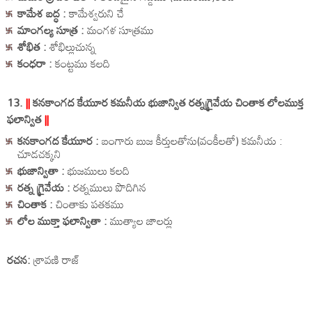
కామేశ బద్ధ :
కామేశ్వరుని చే
మాంగల్య సూత్ర :
మంగళ సూత్రము
శోభిత :
శోభిల్లుచున్న
కంధరా :
కంట్టము కలది
13.
||
కనకాంగద కేయూర కమనీయ భుజాన్విత రత్నగ్రైవేయ చింతాక లోలముక్త
ఫలాన్విత
||
కనకాంగద కేయూర :
బంగారు బుజ కీర్తులతోను(వంకీలతో) కమనీయ :
చూడచక్కని
భుజాన్వితా :
భుజములు కలది
రత్న గ్రైవేయ :
రత్నములు పొదిగిన
చింతాక :
చింతాకు పతకము
లోల ముక్తా ఫలాన్వితా :
ముత్యాల జాలర్లు
రచన:
శ్రావణి రాజ్