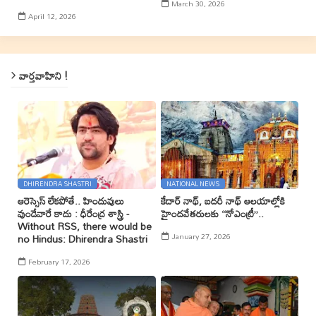
March 30, 2026
April 12, 2026
వార్తవాహిని !
DHIRENDRA SHASTRI
NATIONAL NEWS
ఆరెస్సెస్ లేకపోతే.. హిందువులు
కేదార్ నాథ్, బదరీ నాథ్ ఆలయాల్లోకి
వుండేవారే కాదు : ధీరేంద్ర శాస్త్రి -
హైందవేతరులకు ‘‘నోఎంట్రీ’’..
Without RSS, there would be
January 27, 2026
no Hindus: Dhirendra Shastri
February 17, 2026