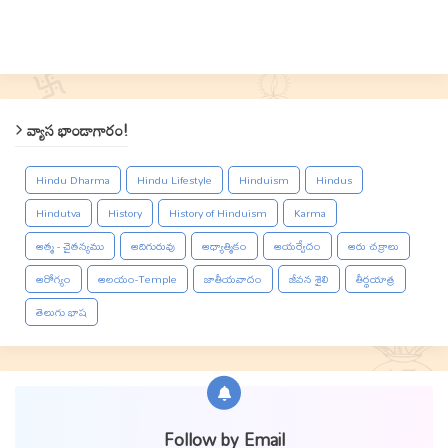
వ్యాస భాండాగారం!
Hindu Dharma
Hindu Lifestyle
Hinduism
Hindus
Hindutva
History
History of Hinduism
Karma
ఆత్మ - చైతన్యము
ఆదిగురువు
ఆధ్యాత్మికం
ఆయర్వేదం
ఆరు చక్రాలు
ఆరోగ్యం
ఆలయం-Temple
జాతీయవాదం
జీవన శైలి
తీర్థయాత్ర
తెలుగు భాష
Follow by Email