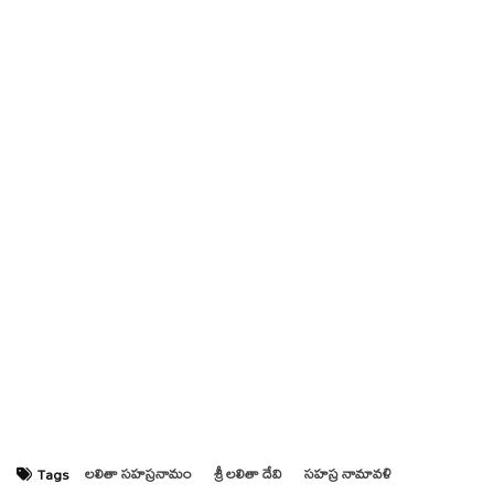
లలితా సహస్రనామం
శ్రీ లలితా దేవి
సహస్ర నామావళి
Tags