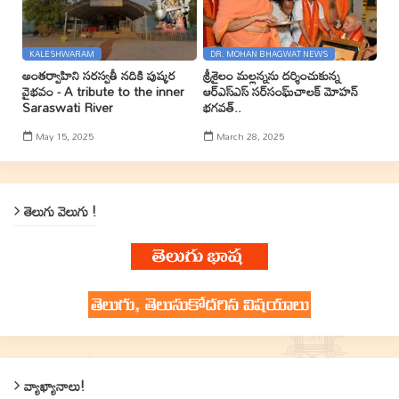
KALESHWARAM
DR. MOHAN BHAGWAT NEWS
అంతర్వాహిని సరస్వతీ నదికి పుష్కర
శ్రీశైలం మల్లన్నను దర్శించుకున్న
వైభవం - A tribute to the inner
ఆర్ఎస్ఎస్ సర్‌సంఘ్‌చాలక్ మోహన్
Saraswati River
భగవత్..
May 15, 2025
March 28, 2025
తెలుగు వెలుగు !
వ్యాఖ్యానాలు!