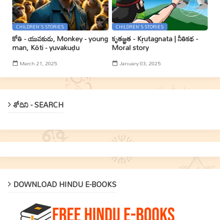
CHILDREN'S STORIES
CHILDREN'S STORIES
కోతి - యువకుడు, Monkey - young
కృతజ్ఞత - Kr̥utagnata | నీతికథ -
man, Kōti - yuvakuḍu
Moral story
March 21, 2025
January 03, 2025
శోదిని - SEARCH
DOWNLOAD HINDU E-BOOKS