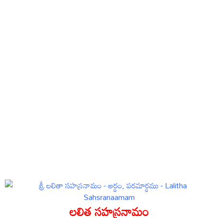
లలిత సహస్రనామం