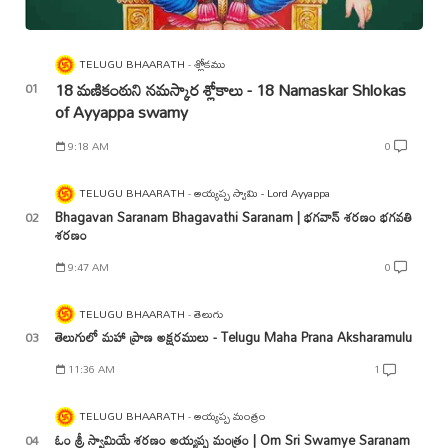
TELUGU BHAARATH
శ్లోకము
18 మణికంఠుని నమస్కార శ్లోకాలు - 18 Namaskar Shlokas
of Ayyappa swamy
9:18 AM
0
TELUGU BHAARATH
అయ్యప్ప స్వామి - Lord Ayyappa
Bhagavan Saranam Bhagavathi Saranam | భగవాన్ శరణం భగవతి
శరణం
9:47 AM
0
TELUGU BHAARATH
తెలుగు
తెలుగులో మహా ప్రాణ అక్షరములు - Telugu Maha Prana Aksharamulu
11:36 AM
1
TELUGU BHAARATH
అయ్యప్ప మంత్రం
ఓం శ్రీ స్వామియే శరణం అయ్యప్ప మంత్రం | Om Sri Swamye Saranam