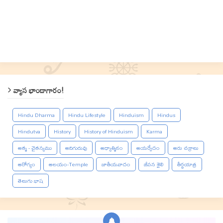
వ్యాస భాండాగారం!
Hindu Dharma
Hindu Lifestyle
Hinduism
Hindus
Hindutva
History
History of Hinduism
Karma
ఆత్మ - చైతన్యము
ఆదిగురువు
ఆధ్యాత్మికం
ఆయర్వేదం
ఆరు చక్రాలు
ఆరోగ్యం
ఆలయం-Temple
జాతీయవాదం
జీవన శైలి
తీర్థయాత్ర
తెలుగు భాష