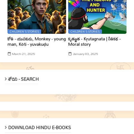
CHILDREN'S STORIES
CHILDREN'S STORIES
కోతి - యువకుడు, Monkey - young
కృతజ్ఞత - Kr̥utagnata | నీతికథ -
man, Kōti - yuvakuḍu
Moral story
March 21, 2025
January 03, 2025
శోదిని - SEARCH
DOWNLOAD HINDU E-BOOKS