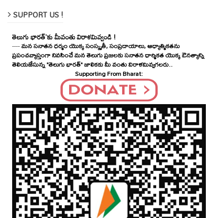
SUPPORT US !
తెలుగు భారత్'కు మీవంతు విరాళమివ్వండి !
----
మన సనాతన ధర్మం యొక్క సంస్కృతీ, సంప్రదాయాలు, ఆధ్యాత్మికతను
ప్రపంచవ్యాప్తంగా నివసించే మన తెలుగు ప్రజలకు సనాతన ధార్మికత యొక్క ఔనత్యాన్ని
తెలియజేసున్న "తెలుగు భారత్" జాలికకు మీ వంతు విరాళమివ్వగలరు..
Supporting From Bharat: