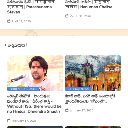
పరశునామ స్తవన్ | परशुनाम
హనుమాన్ చాలీసా | हनुमान्
स्तवन् | Parashunama
चालीसा | Hanuman Chalisa
Stavan
March 30, 2026
April 12, 2026
వార్తవాహిని !
DHIRENDRA SHASTRI
NATIONAL NEWS
ఆరెస్సెస్ లేకపోతే.. హిందువులు
కేదార్ నాథ్, బదరీ నాథ్ ఆలయాల్లోకి
వుండేవారే కాదు : ధీరేంద్ర శాస్త్రి -
హైందవేతరులకు ‘‘నోఎంట్రీ’’..
Without RSS, there would be
January 27, 2026
no Hindus: Dhirendra Shastri
February 17, 2026