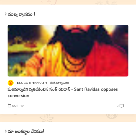
ముఖ్య వ్యాసము !
TELUGU BHAARATH
మతమార్పిడులు
మతమార్పిడిని వ్యతిరేకించిన సంత్‌ రవిదాస్‌ - Sant Ravidas opposes
conversion
6:21 PM
0
మా అంతర్జాల వేదికలు!