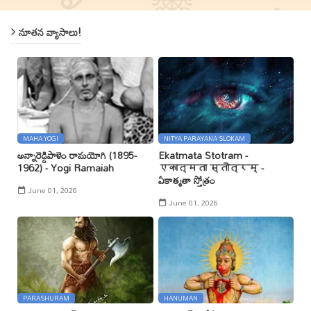
నూతన వ్యాసాలు!
MAHA YOGI
NITYA PARAYANA SLOKAM
అన్నారెడ్డిపాళెం రామయోగి (1895-
Ekatmata Stotram -
1962) - Yogi Ramaiah
एकात्मता स्तोत्रम् -
ఏకాత్మతా స్తోత్రం
June 01, 2026
June 01, 2026
PARASHURAM
HANUMAN