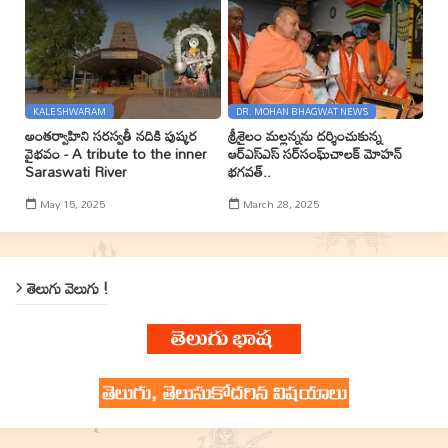
KALESHWARAM
DR. MOHAN BHAGWAT NEWS
అంతర్వాహిని సరస్వతీ నదికి పుష్కర
శ్రీశైలం మల్లన్నను దర్శించుకున్న
వైభవం - A tribute to the inner
ఆర్ఎస్ఎస్ సర్‌సంఘ్‌చాలక్ మోహన్
Saraswati River
భగవత్..
May 15, 2025
March 28, 2025
తెలుగు వెలుగు !