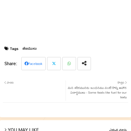
బీజములు
Tags
Facebook
Twit
Wha
పాతది
కొత్తది
ter
tsap
మన శరీరమునకు ఇంధనము వంటి కొన్ని ఆహార
పదార్దములు - Some foods like fuel for our
body
p
YOU MAY LIKE
ఎక్కువ చూపు