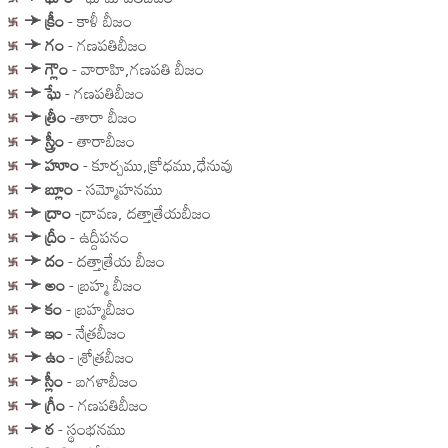
➛
క్రీం
- కాళీ బీజం
➛
గం
- గణపతిబీజం
➛
గ్లౌం
- వారాహి,గణపతి బీజం
➛
ఘే
- గణపతిబీజం
➛
త్రీం
-తారా బీజం
➛
స్త్రీం
- తారాబీజం
➛
హూం
- కూర్చము,క్రోధము,ధేనువు
➛
బ్లూం
- సమ్మోహనము
➛
ద్రాం
-ద్రావణ, దత్తాత్రేయబీజం
➛
ద్రీం
- ఉద్దీపనం
➛
దం
- దత్తాత్రేయ బీజం
➛
అం
- బ్రహ్మ బీజం
➛
కం
- బ్రహ్మబీజం
➛
ఇం
- నేత్రబీజం
➛
ఉం
- శ్రోత్రబీజం
➛
స్లీం
- బగళాబీజం
➛
గ్రీం
- గణపతిబీజం
➛
ఠ
- స్థంభనము