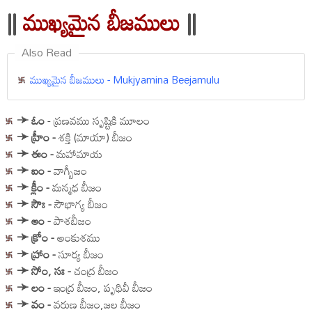
||
ముఖ్యమైన బీజములు
||
Also Read
ముఖ్యమైన బీజములు - Mukjyamina Beejamulu
➛
ఓం
- ప్రణవము సృష్టికి మూలం
➛
హ్రీం
-
శక్తి (మాయా) బీజం
➛
ఈం
-
మహామాయ
➛
ఐం
-
వాగ్బీజం
➛
క్లీం
-
మన్మధ బీజం
➛
సౌః
-
సౌభాగ్య బీజం
➛
ఆం
-
పాశబీజం
➛
క్రోం
-
అంకుశము
➛
హ్రాం
-
సూర్య బీజం
➛
సోం, సః
-
చంద్ర బీజం
➛
లం
-
ఇంద్ర బీజం, పృథివీ బీజం
➛
వం
-
వరుణ బీజం,జల బీజం