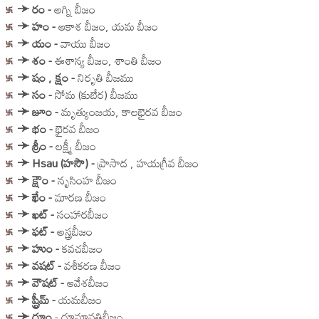
➛
రం
-
అగ్ని బీజం
➛
హం
-
ఆకాశ బీజం, యమ బీజం
➛
యం
-
వాయు బీజం
➛
శం
-
ఈశాన్య బీజం, శాంతి బీజం
➛
షం , క్షం
-
నిరృతి బీజము
➛
సం
-
సోమ (కుబేర) బీజము
➛
జూం
-
మృత్యుంజయ, కాలభైరవ బీజం
➛
భం
-
భైరవ బీజం
➛
శ్రీం
-
లక్ష్మీ బీజం
➛
Hsau (హసౌ)
-
ప్రాసాద , హయగ్రీవ బీజం
➛
క్ష్రౌం
-
నృసింహ బీజం
➛
ఖేం
-
మారణ బీజం
➛
ఖట్
-
సంహారబీజం
➛
ఫట్
-
అస్త్రబీజం
➛
హుం
-
కవచబీజం
➛
వషట్
-
వశీకరణ బీజం
➛
వౌషట్
-
ఆవేశబీజం
➛
ష్ట్రీమ్
-
యమబీజం
➛
ధూం
- ధూమావతిబీజం