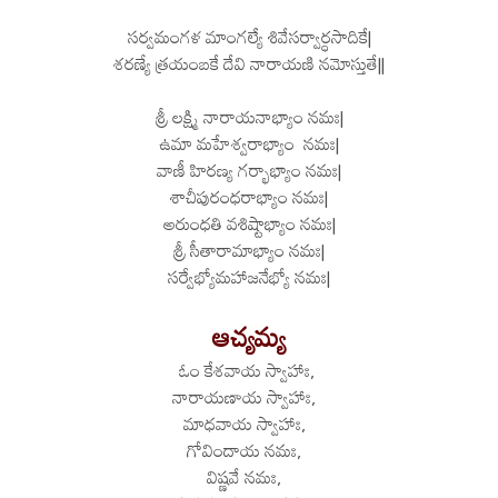
సర్వమంగళ మాంగల్యే శివేసర్వార్ధసాదికే|
శరణ్యే త్రయంబకే దేవి నారాయణి నమోస్తుతే||
శ్రీ లక్ష్మి నారాయనాభ్యాం నమః|
ఉమా మహేశ్వరాభ్యాం నమః|
వాణీ హిరణ్య గర్భాభ్యాం నమః|
శాచీపురంధరాభ్యాం నమః|
అరుంధతి వశిష్టాభ్యాం నమః|
శ్రీ సీతారామాభ్యాం నమః|
సర్వేభ్యోమహాజనేభ్యో నమః|
ఆచ్యమ్య
ఓం కేశవాయ స్వాహాః,
నారాయణాయ స్వాహాః,
మాధవాయ స్వాహాః,
గోవిందాయ నమః,
విష్ణవే నమః,