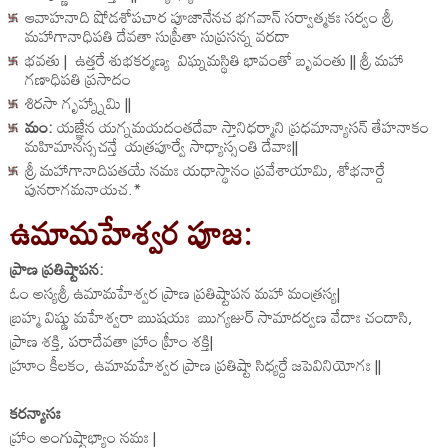
ఆవాహనాది షోడశోపచార పూజానేనచ భగవాన్ సర్వాత్మకః సర్వం శ్రీ
మహాగానాధిపతి దేవతా సుప్రీతా సుప్రసన్న వరదా
భవతు | ఉత్తరే శుభకర్మణ్య విఘ్నమస్థితి భావంతో బృవంతు || శ్రీ మహా
గణాధిపతి ప్రసాదం
శిరసా గృహ్న్నామి ||
మం:
యజ్ఞేన యగ్నమయదంతదేవా స్తానిధర్మాని ప్రధమాన్యాసన్ తేహనాకం
మహిమానస్సచన్తే యత్రపూర్వే సాధ్యాస్సంతి దేవాః||
శ్రీ మహాగానాదిపతయే నమః యధాస్థానం ప్రవేశాయామి, శోభనార్దే
పునరాగమనాయచ.*
ఉమామహేశ్వర పూజ:
ప్రాణ ప్రతిష్టాపన:
ఓం అస్యశ్రీ ఉమామహేశ్వర ప్రాణ ప్రతిష్టాపన మహా మంత్రస్య|
బ్రహ్మ విష్ణు మహేశ్వరా ఋషయః ఋగ్యజుర్ సామాదర్వణ వేదాః చందాసి,
ప్రాణ శక్తి, పరాదేవతా హ్రాం హ్రీం శక్తి|
హ్రూం కీలకం, ఉమామహేశ్వర ప్రాణ ప్రతిష్టా సిధ్యర్దే జపెవినియోగః ||
కరన్యాసః
హ్రాం అంగుష్టాభ్యాం నమః |