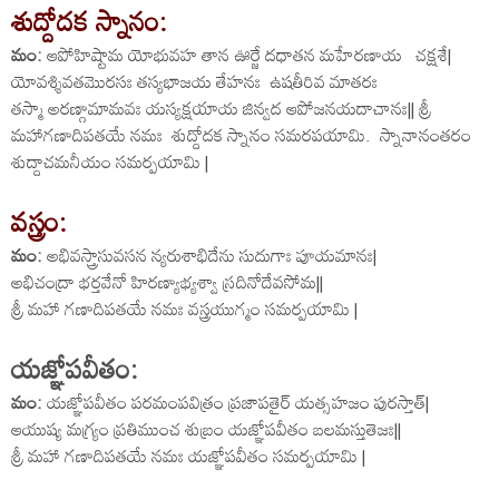
శుద్దోదక స్నానం:
మం:
ఆపోహిష్టామ యోభువహ తాన ఊర్జే దధాతన మహేరణాయ చక్షశే|
యోవశ్శివతమొరసః తస్యభాజయ తేహనః ఉషతీరివ మాతరః
తస్మా అరణ్గామామవః యస్యక్షయాయ జిన్వద ఆపోజనయదాచానః|| శ్రీ
మహాగణాదిపతయే నమః శుద్దోదక స్నానం సమరపయామి. స్నానానంతరం
శుద్దాచమనీయం సమర్పయామి |
వస్త్రం:
మం:
అభివస్త్రాసువసన న్యరుశాభిదేను సుదుగాః పూయమానః|
అభిచంద్రా భర్తవేనో హిరణ్యాభ్యశ్వా స్రదినోదేవసోమ||
శ్రీ మహా గణాదిపతయే నమః వస్త్రయుగ్మం సమర్పయామి |
యజ్ఞోపవీతం:
మం:
యజ్ఞోపవీతం పరమంపవిత్రం ప్రజాపతైర్ యత్సహజం పురస్తాత్|
ఆయుష్య మగ్ర్యం ప్రతిముంచ శుబ్రం యజ్ఞోపవీతం బలమస్తుతెజః||
శ్రీ మహా గణాదిపతయే నమః యజ్ఞోపవీతం సమర్పయామి |