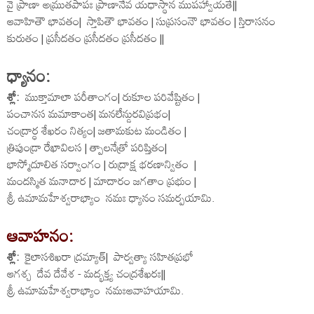
వై ప్రాణా అమ్రుతపాపః ప్రాణానేవ యధాస్థాన ముపహ్వాయతే||
ఆవాహితౌ భావతం| స్తాపితౌ భావతం | సుప్రసంనౌ భావతం | స్తిరాసనం
కురుతం | ప్రసీదతం ప్రసీదతం ప్రసీదతం ||
ధ్యానం:
శ్లో:
ముక్తామాలా పరీతాంగం| రుకూల పరివేష్టితం |
పంచానస మమాకాంత| మనలేన్డురవిప్రభం|
చంద్రార్ధ శేఖరం నిత్యం| జతామకుట మండితం |
త్రిపుండ్రా రేఖావిలస | త్పాలనేత్రో పరిష్తితం|
భాస్మోదూలిత సర్వాంగం | రుద్రాక్ష భరణాన్వితం |
మందస్మిత మనాదార | మాదారం జగతాం ప్రభుం |
శ్రీ ఉమామహేశ్వరాభ్యాం నమః ధ్యానం సమర్పయామి.
ఆవాహనం:
శ్లో:
కైలాసశిఖరా ద్రమ్యాత్| పార్వత్యా సహితప్రభో
ఆగశ్చ దేవ దేవేశ - మద్భక్త్య చంద్రశేఖరః||
శ్రీ ఉమామహేశ్వరాభ్యాం నమఃఆవాహయామి.