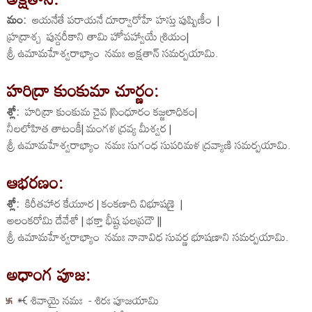
మం:
ఆయనేతే పరాయనే దూర్వారోహే హస్తు పుష్పిణీం |
హ్రద్రాశ్చ పున్దరీకాని తామి హోపహ్వాయే శ్రియం|
శ్రీ ఉమామహేశ్వరాభ్యాం నమః అక్షతాన్ సమర్పయామి.
హరిద్రా కుంకుమా చూర్ణం:
శ్లో:
హరిద్రా కుంకుమ చైవ |సింధూరం కజ్జలాధికం|
నీలలోహిత తాటంకీ| మంగళ ద్రవ్య మీశ్వర |
శ్రీ ఉమామహేశ్వరాభ్యాం నమః సుగంధ సుపరిమళ ద్రవ్యాణి సమర్పయామి.
ఆభరణం:
శ్లో:
కిరీతహార కేయూర | కంకణాది విభూషణై |
అలంకరోమి దేవేశో | భక్తా భీష్ట ఫలప్రదౌ ||
శ్రీ ఉమామహేశ్వరాభ్యాం నమః నానావిధ సువర్ణ భూషణాని సమర్పయామి.
అధాంగ పూజ:
🝒 శివాయై నమః - శిరః పూజయామి