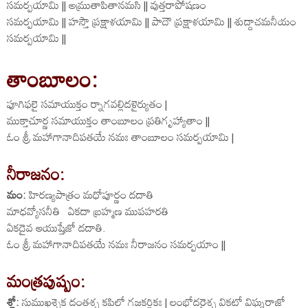
సమర్పయామి || అమ్రుతాపితానమసి || వుత్తరాపోషణం
సమర్పయామి || హస్తౌ ప్రక్షాళయామి || పాదౌ ప్రక్షాళయామి || శుద్దాచమనీయం
సమర్పయామి ||
తాంబూలం:
ఫూగిఫలై సమాయుక్తం ర్నాగవల్లిదళైర్యుతం |
ముక్తాచూర్ణ సమాయుక్తం తాంబూలం ప్రతిగృహ్యాతాం ||
ఓం శ్రీ మహాగానాదిపతయే నమః తాంబూలం సమర్పయామి |
నీరాజనం:
మం:
హిరణ్యపాత్రం మధోపూర్ణం దదాతి
మాధవ్యోసనీతి ఏకదా బ్రహ్మణ ముపహరతి
ఏకదైవ ఆయుష్తేజో దదాతి.
ఓం శ్రీ మహాగానాదిపతయే నమః నీరాజనం సమర్పయాం ||
మంత్రపుష్పం:
శ్లో:
సుముఖశ్చైక దంతశ్చ కపిలో గజకర్ణికః | లంభోదరైశ్చ వికటో విఘ్నరాజో