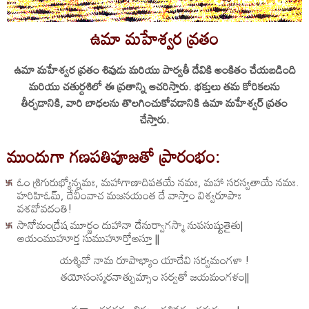
ఉమా మహేశ్వర వ్రతం
ఉమా మహేశ్వర వ్రతం శివుడు మరియు పార్వతీ దేవికి అంకితం చేయబడింది
మరియు చతుర్దశిలో ఈ వ్రతాన్ని ఆచరిస్తారు. భక్తులు తమ కోరికలను
తీర్చడానికి, వారి బాధలను తొలగించుకోవడానికి ఉమా మహేశ్వర్ వ్రతం
చేస్తారు.
ముందుగా గణపతిపూజతో ప్రారంభం:
ఓం శ్రిగురుభ్యోన్నమః, మహాగాణాదిపతయే నమః, మహా సరస్వతాయే నమః.
హరిహిఓమ్, దేవీంవాచ మజనయంత దే వాస్తాం విశ్వరూపాః
వశవోవదంతి!
సానోమంద్రేష మూర్జం దుహానా దేనుర్వాగస్మా నుపసుష్టుతైతు|
అయంముహూర్త సుముహూర్తోఅస్తూ ||
యశ్శివో నామ రూపాభ్యాం యాదేవి సర్వమంగళా !
తయోసంస్మరనాత్పుమ్సాం సర్వతో జయమంగళం||