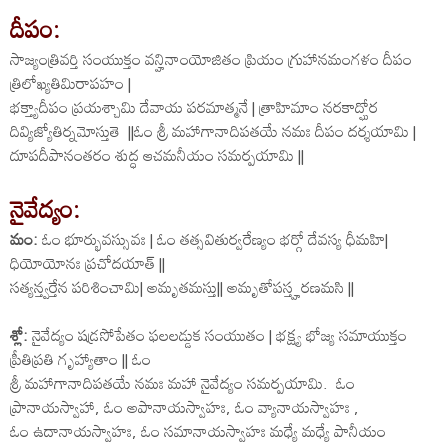
దీపం:
సాజ్యంత్రివర్తి సంయుక్తం వన్హినాంయోజితం ప్రియం గ్రుహానమంగళం దీపం
త్రిలోఖ్యతిమిరాపహం |
భక్త్యాదీపం ప్రయశ్చామి దేవాయ పరమాత్మనే | త్రాహిమాం నరకాద్ఘోర
దివ్యిజ్యోతిర్నమోస్తుతె ||ఓం శ్రీ మహాగానాదిపతయే నమః దీపం దర్శయామి |
దూపదీపానంతరం శుద్ధ ఆచమనీయం సమర్పయామి ||
నైవేద్యం:
మం:
ఓం భూర్భువస్సువః | ఓం తత్సవితుర్వరేణ్యం భర్గో దేవస్య ధీమహి|
ధియోయోనః ప్రచోదయాత్ ||
సత్యన్త్వర్తేన పరిశించామి| అమృతమస్తు|| అమృతోపస్త్హరణమసి ||
శ్లో:
నైవేద్యం షడ్రసోపేతం ఫలలడ్డుక సంయుతం | భక్ష్య భోజ్య సమాయుక్తం
ప్రీతిప్రతి గృహ్యాతాం || ఓం
శ్రీ మహాగానాదిపతయే నమః మహా నైవేద్యం సమర్పయామి. ఓం
ప్రానాయస్వాహా, ఓం అపానాయస్వాహః, ఓం వ్యానాయస్వాహః ,
ఓం ఉదానాయస్వాహః, ఓం సమానాయస్వాహః మధ్యే మధ్యే పానీయం