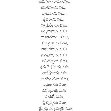
మధుసూదనాయ నమః,
త్రివిక్రమాయ నమః,
వామనాయ నమః,
శ్రీధరాయ నమః,
హృషీకేశాయ నమః,
పద్మనాభాయ నమః,
దామోదరాయ నమః,
సంకర్షణాయ నమః,
వాసుదేవాయ నమః,
ప్రద్యుమ్నాయ నమః,
అనిరుద్దాయ నమః,
పురుషోత్తమాయ నమః,
అధోక్షజాయ నమః,
నారసింహాయ నమః,
అచ్యుతాయ నమః,
ఉపేంద్రాయ నమః,
హరయే నమః,
శ్రీ కృష్ణాయ నమః,
శ్రీకృష్ణ పరబ్రహ్మణే నమః