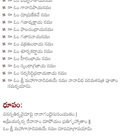
⭄ ఓం విఘ్నరాజాయనమః
⭄ ఓం గానాదిపాయనమః
⭄ ఓం దూమ్రకేతవే నమః
⭄ ఓం గణాధ్యక్షాయ నమః
⭄ ఓం ఫాలచంద్రాయనమః
⭄ ఓం గజాననాయనమః
⭄ ఓం వక్రతుండాయ నమః
⭄ ఓం శూర్పకర్ణాయ నమః
⭄ ఓం హీరంభాయ నమః
⭄ ఓం స్కందాగ్రజాయ నమః
⭄ ఓం సర్వసిద్దిప్రదాయకాయ నమః
⭄ ఓం శ్రీ మహాగానాదిపతయే నమః నానావిధ పరిమళపత్ర పూజాం
సమర్పయామి.
ధూపం:
వనస్పతిర్భవైదూపై నానాగంధైసుసంయుతం |
ఆఘ్రేయస్సర్వ దేవానాం దూపోయం ప్రతిగృహ్యాతాం ||
ఓం శ్రీ మహాగానాదిపతయే నమః దూపమాగ్రాపయామి.