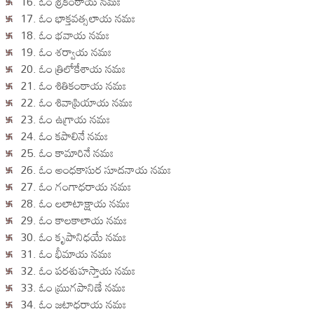
16. ఓం శ్రీకంఠాయ నమః
17. ఓం భాక్తవత్సలాయ నమః
18. ఓం భవాయ నమః
19. ఓం శర్వాయ నమః
20. ఓం త్రిలోకేశాయ నమః
21. ఓం శితికంఠాయ నమః
22. ఓం శివాప్రియాయ నమః
23. ఓం ఉగ్రాయ నమః
24. ఓం కపాలినే నమః
25. ఓం కామారినే నమః
26. ఓం అంధకాసుర సూదనాయ నమః
27. ఓం గంగాధరాయ నమః
28. ఓం లలాటాక్షాయ నమః
29. ఓం కాలకాలాయ నమః
30. ఓం కృపానిధయే నమః
31. ఓం భీమాయ నమః
32. ఓం పరశుహస్తాయ నమః
33. ఓం మ్రుగపానిణే నమః
34. ఓం జటాధరాయ నమః