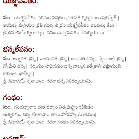
యజ్ఞోపవీతం:
మం:
యజ్ఞోపవీతం పరమం పవిత్రం ప్రజాపతే ర్యత్సహజం పురస్తాత్ |
ఆయుష్య మగ్రియం ప్రతి మున్చశుభ్రం యజ్ఞోపవీతం బలమస్తు తేజః |
శ్రీ ఉమామహేశ్వరాభ్యాం నమః యజ్ఞోపవీతం సమర్పయామి.
భస్మలేపనం:
మం:
అగ్నిరితి భస్మ | వాయురితి భస్మ | జలమితి భస్మ | స్థాలమిటి భస్మ |
వ్యోమేతి భస్మ | సర్వగుం హవైదగుం భస్మ వాజ్మన ఇత్యేతాని చక్షూగుంషి
కారణాని భాస్మాని|
శ్రీ ఉమామహేశ్వరాభ్యాం నమః భస్మ పరికల్పయామి.
గంధం:
మం:
గంధద్వారాం దురాధర్శాం నిత్యపుష్టాం కరీషిణీం
ఈశ్వరీగుం సర్వ భూతానాం తామి హోపహ్వాయే శ్రియం|
శ్రీ ఉమామహేశ్వరాభ్యాం నమః గంధం పరికల్పయామి.
అక్షతాన్: