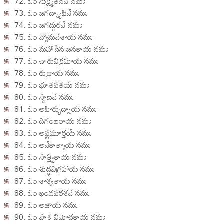
72. ఓం సుక్ష్మతనవే నమః
73. ఓం జగద్వ్యాపినే నమః
74. ఓం జగద్గురవే నమః
75. ఓం వ్యోమవేశాయ నమః
76. ఓం మహాసేన జనకాయ నమః
77. ఓం చారువిక్రమాయ నమః
78. ఓం రుద్రాయ నమః
79. ఓం భూతపతయే నమః
80. ఓం స్థాణవే నమః
81. ఓం అహిర్భుద్నాయ నమః
82. ఓం దిగంబరాయ నమః
83. ఓం అష్టమూర్తయే నమః
84. ఓం అనేకాత్మాయ నమః
85. ఓం సాత్త్వికాయ నమః
86. ఓం శుద్ధవిగ్రహాయ నమః
87. ఓం శాశ్వతాయ నమః
88. ఓం ఖండపరశవే నమః
89. ఓం అజాయ నమః
90. ఓం పాశ విమోచకాయ నమః