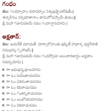
గంధం
:
మం:
గంధద్వారాం దురాధర్శాం నిత్యపుష్టాంకరీషిణీం|
ఈశ్వరీగుం సర్వభూతానాం తామిహోపహ్వాయే శ్రియం||
శ్రీ మహా గణాదిపతయే నమః గందాన్దారయామి |
అక్షతాన్:
మం:
ఆయనేతే పరాయణే దూర్వారోహంతు పుష్పిణీ హద్రాశ్చ పున్దరీకాణి
సముద్రస్య గృహాఇమే ||
శ్రీ మహా గణాదిపతయే నమః గంధస్యోపరి అలంకారణార్ధం అక్షతాం
సమర్పయామి |
⭄ అధఃపుష్పైపూజయామి.
⭄ ఓం సుముఖాయనమః
⭄ ఓం ఏకదంతాయనమః
⭄ ఓం కపిలాయనమః
⭄ ఓం గజకర్నికాయనమః
⭄ ఓం లంభోదరయానమః
⭄ ఓం వికటాయనమః