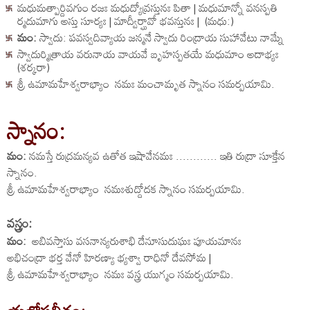
మధుమత్పార్దివగుం రజః మధుద్యోవ్రస్తునః పితా | మధుమాన్నో వనస్పతి
ర్మదుమాగు అస్తు సూర్యః | మాద్వీర్ఘావో భవన్తునః | (మధు:)
మం:
స్వాదు: పవస్వదివ్యాయ జన్మనే స్వాదు రింద్రాయ సుహావేటు నామ్నే
స్వాదుర్మిత్రాయ వరునాయ వాయవే బృహస్పతయే మధుమాం అదాభ్యః
(శర్కరా)
శ్రీ ఉమామహేశ్వరాభ్యాం నమః మంచామృత స్నానం సమర్పయామి.
స్నానం:
మం:
నమస్తే రుద్రమన్యవ ఉతోత ఇషావేనమః ............ ఇతి రుద్రా సూక్తేన
స్నానం.
శ్రీ ఉమామహేశ్వరాభ్యాం నమఃశుద్దోదక స్నానం సమర్పయామి.
వస్త్రం:
మం:
అబివస్తాసు వసనాన్యరుశాభి దేనూసుదుఘః పూయమానః
అభిచంద్రా భర్త వేనో హిరణ్యా భ్యశ్వా రాధినో దేవసోమ |
శ్రీ ఉమామహేశ్వరాభ్యాం నమః వస్త్ర యుగ్మం సమర్పయామి.