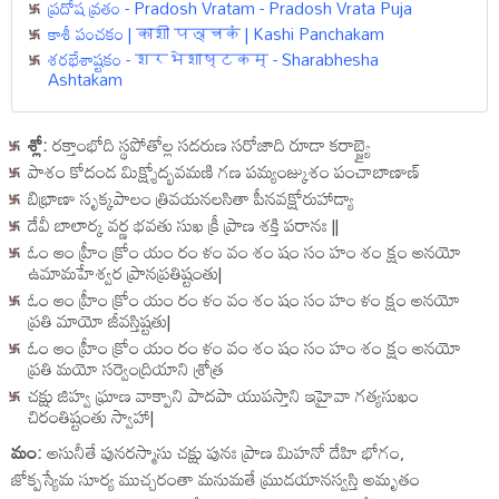
ప్రదోష వ్రతం - Pradosh Vratam - Pradosh Vrata Puja
కాశీ పంచకం | काशी पञ्चकं | Kashi Panchakam
శరభేశాష్టకం - शरभेशाष्टकम् - Sharabhesha
Ashtakam
శ్లో:
రక్తాంభోది స్థపోతోల్ల సదరుణ సరోజాది రూడా కరాబ్జ్యై
పాశం కోదండ మిక్ష్శోద్భవమణి గణ పమ్యంజ్కుశం పంచాబాణాణ్
బిభ్రాణా సృక్కపాలం త్రివయనలసితా పీనవక్షోరుహాడ్యా
దేవీ బాలార్క వర్ణ భవతు సుఖ క్రీ ప్రాణ శక్తి పరానః ||
ఓం ఆం హ్రీం క్రోం యం రం ళం వం శం షం సం హం శం క్షం అనయో
ఉమామహేశ్వర ప్రానప్రతిష్టంతు|
ఓం ఆం హ్రీం క్రోం యం రం ళం వం శం షం సం హం ళం క్షం అనయో
ప్రతి మాయో జీవస్తిష్టతు|
ఓం ఆం హ్రీం క్రోం యం రం ళం వం శం షం సం హం శం క్షం అనయో
ప్రతి మయో సర్వెంద్రియాని శ్రోత్ర
చక్షు జిహ్వ ఘ్రాణ వాక్పాని పాదపా యుపస్తాని ఇహైవా గత్యసుఖం
చిరంతిష్టంతు స్వాహా|
మం:
అసునీతే పునరస్మాసు చక్షు పునః ప్రాణ మిహనో దేహి భోగం,
జోక్పస్యేమ సూర్య ముచ్చరంతా మనుమతే మ్రుడయానస్వస్తి అమృతం