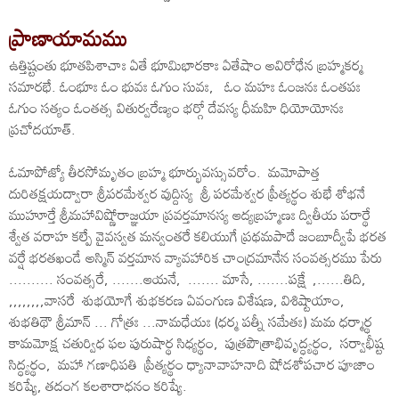
ప్రాణాయామము
ఉత్తిష్టంతు భూతపిశాచాః ఏతే భూమిభారకాః ఏతేషాం అవిరోధేన బ్రహ్మకర్మ
సమారభే. ఓంభూః ఓం భువః ఓగుం సువః, ఓం మహః ఓంజనః ఓంతపః
ఓగుం సత్యం ఓంతత్స వితుర్వరేణ్యం భర్గో దేవస్య ధీమహి ధియోయోనః
ప్రచోదయాత్.
ఓమాపోజ్యో తీరసోమృతం బ్రహ్మ భూర్భువస్సువరోం. మమోపాత్త
దురితక్షయద్వారా శ్రీపరమేశ్వర వుద్దిస్య శ్రీ పరమేశ్వర ప్రీత్యర్థం శుభే శోభనే
ముహూర్తే శ్రీమహావిష్ణోరాజ్ఞయా ప్రవర్తమానస్య ఆద్యబ్రహ్మణః ద్వితీయ పరార్థే
శ్వేత వరాహ కల్పే వైవస్వత మన్వంతరే కలియుగే ప్రథమపాదే జంబూద్వీపే భరత
వర్షే భరతఖండే అస్మిన్ వర్తమాన వ్యావహారిక చాంద్రమానేన సంవత్సరము పేరు
.......... సంవత్సరే, .......ఆయనే, ....... మాసే, .......పక్షే ,......తిది,
,,,,,,,,వాసరే శుభయోగే శుభకరణ ఏవంగుణ విశేషణ, విశిష్టాయాం,
శుభతిథౌ శ్రీమాన్ ... గోత్రః ...నామధేయః (ధర్మ పత్నీ సమేతః) మమ ధర్మార్థ
కామమోక్ష చతుర్విధ ఫల పురుషార్థ సిధ్యర్థం, పుత్రపౌత్రాభివృద్ధ్యర్థం, సర్వాభీష్ట
సిద్ధ్యర్థం, మహా గణాధిపతి ప్రీత్యర్థం ధ్యానావాహనాది షోడశోపచార పూజాం
కరిష్యే, తదంగ కలశారాధనం కరిష్యే.