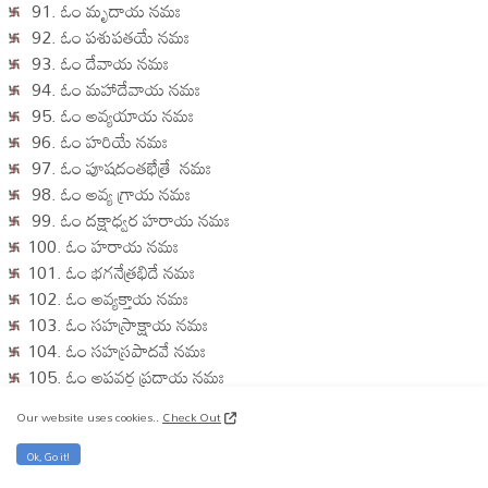
91. ఓం మృదాయ నమః
92. ఓం పశుపతయే నమః
93. ఓం దేవాయ నమః
94. ఓం మహాదేవాయ నమః
95. ఓం అవ్యయాయ నమః
96. ఓం హరియే నమః
97. ఓం పూషదంతభేత్రే నమః
98. ఓం అవ్య గ్రాయ నమః
99. ఓం దక్షాధ్వర హరాయ నమః
100. ఓం హరాయ నమః
101. ఓం భగనేత్రభిదే నమః
102. ఓం అవ్యక్తాయ నమః
103. ఓం సహస్రాక్షాయ నమః
104. ఓం సహస్రపాదవే నమః
105. ఓం అపవర్గ ప్రదాయ నమః
106. ఓం అనంతాయ నమః
Our website uses cookies..
Check Out
107. ఓం తారకాయ నమః
108. ఓం పరమేశ్వరాయ నమః
Ok, Go it!