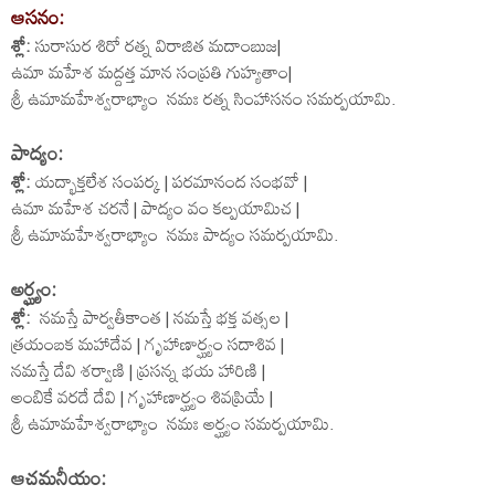
ఆసనం:
శ్లో:
సురాసుర శిరో రత్న విరాజిత మదాంబుజ|
ఉమా మహేశ మద్దత్త మాన సంప్రతి గుహ్యతాం|
శ్రీ ఉమామహేశ్వరాభ్యాం నమః రత్న సింహాసనం సమర్పయామి.
పాద్యం:
శ్లో:
యద్భాక్తలేశ సంపర్క | పరమానంద సంభవో |
ఉమా మహేశ చరనే | పాద్యం వం కల్పయామిచ |
శ్రీ ఉమామహేశ్వరాభ్యాం నమః పాద్యం సమర్పయామి.
అర్ఘ్యం:
శ్లో:
నమస్తే పార్వతీకాంత | నమస్తే భక్త వత్సల |
త్రయంబక మహాదేవ | గృహాణార్ఘ్యం సదాశివ |
నమస్తే దేవి శర్వాణి | ప్రసన్న భయ హారిణి |
అంబికే వరదే దేవి | గృహాణార్ఘ్యం శివప్రియే |
శ్రీ ఉమామహేశ్వరాభ్యాం నమః అర్ఘ్యం సమర్పయామి.
ఆచమనీయం: