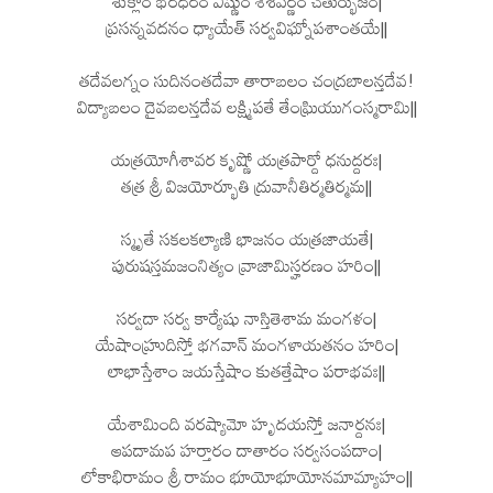
శుక్లాం భరధరం విష్ణుం శశివర్ణం చతుర్భుజం|
ప్రసన్నవదనం ధ్యాయేత్ సర్వవిఘ్నోపశాంతయే||
తదేవలగ్నం సుదినంతదేవా తారాబలం చంద్రబాలన్తదేవ!
విద్యాబలం దైవబలన్తదేవ లక్ష్మిపతే తేంఘ్రియుగంస్మరామి||
యత్రయోగీశావర కృష్ణో యత్రపార్దో ధనుద్దరః|
తత్ర శ్రీ విజయోర్భూతి ద్రువానీతిర్మతిర్మమ||
స్మృతే సకలకల్యాణి భాజనం యత్రజాయతే|
పురుషస్తమజంనిత్యం వ్రాజామిస్హరణం హరిం||
సర్వదా సర్వ కార్యేషు నాస్తితెశామ మంగళం|
యేషాంహ్రుదిస్తో భగవాన్ మంగళాయతనం హరిం|
లాభాస్తేశాం జయస్తేషాం కుతత్తేషాం పరాభవః||
యేశామింది వరష్యామో హృదయస్తో జనార్దనః|
ఆపదామప హర్తారం దాతారం సర్వసంపదాం|
లోకాభిరామం శ్రీ రామం భూయోభూయోనమామ్యాహం||