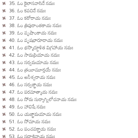
35. ఓం కైలాసవాసినే నమః
36. ఓం కవచినే నమః
37. ఓం కఠోరాయ నమః
38. ఓం త్రిపురాంతకాయ నమః
39. ఓం వృషాంకాయ నమః
40. ఓం వృషభారూడాయ నమః
41. ఓం భస్మొద్ధూళిత విగ్రహాయ నమః
42. ఓం సామప్రియాయ నమః
43. ఓం సర్వమయాయ నమః
44. ఓం త్రయీమూర్తయే నమః
45. ఓం అనీశ్వరాయ నమః
46. ఓం సర్వజ్ఞాయ నమః
47. ఓం పరమాత్మాయ నమః
48. ఓం సోమ సుర్యాగ్నిలోచనాయ నమః
49. ఓం హావిషే నమః
50. ఓం యజ్ఞామయాయ నమః
51. ఓం సోమాయ నమః
52. ఓం పంచవక్త్రాయ నమః
53. ఓం సదాశివాయ నమః