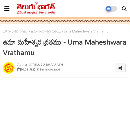
హోమ్
శివ స్తోత్రం
ఉమా మహేశ్వర వ్రతము - Uma Maheshwara Vrathamu
ఉమా మహేశ్వర వ్రతము - Uma Maheshwara
Vrathamu
TELUGU BHAARATH
10:03 PM
11 minute read