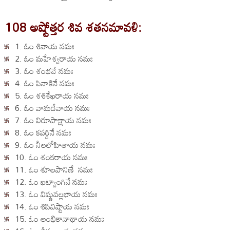
108 అష్టోత్తర శివ శతనమావళి:
1. ఓం శివాయ నమః
2. ఓం మహేశ్వరాయ నమః
3. ఓం శంభవే నమః
4. ఓం పినాకినే నమః
5. ఓం శశిశేఖరాయ నమః
6. ఓం వామదేవాయ నమః
7. ఓం విరూపాక్షాయ నమః
8. ఓం కపర్దినే నమః
9. ఓం నీలలోహితాయ నమః
10. ఓం శంకరాయ నమః
11. ఓం శూలపానిణే నమః
12. ఓం ఖట్వాంగినే నమః
13. ఓం విష్ణువల్లభాయ నమః
14. ఓం శిపివిష్టాయ నమః
15. ఓం అంభికానాథాయ నమః