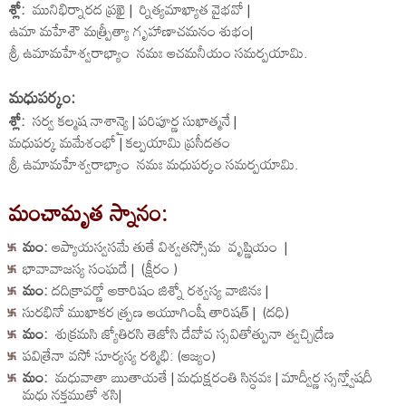
శ్లో:
మునిభిర్నారద ప్రఖై | ర్నిత్యమాఖ్యాత వైభవో |
ఉమా మహేశౌ మత్ప్రీత్యా గృహాణాచమనం శుభం|
శ్రీ ఉమామహేశ్వరాభ్యాం నమః ఆచమనీయం సమర్పయామి.
మధుపర్కం:
శ్లో:
సర్వ కల్మష నాశాన్యై | పరిపూర్ణ సుఖాత్మనే |
మధుపర్క మమేశంభో | కల్పయామి ప్రసీదతం
శ్రీ ఉమామహేశ్వరాభ్యాం నమః మధుపర్కం సమర్పయామి.
మంచామృత స్నానం:
మం:
ఆప్యాయస్వసమే తుతే విశ్వతస్సోమ వృష్ణియం |
భావావాజస్య సంఘదే | (క్షీరం )
మం:
దదిక్రావర్ణో అకారిషం జిశ్నో రశ్వస్య వాజినః |
సురభినో ముఖాకర త్ప్రణ ఆయూగింషీ తారిషత్ | (దధి)
మం:
శుక్రమసి జ్యోతిరసి తెజోసి దేవోవ స్సవితోత్పునా త్వచ్చిద్రేణ
పవిత్రేనా వసో సూర్యస్య రశ్మిభి: (ఆజ్యం)
మం:
మధువాతా ఋతాయతే | మధుక్షరంతి సిన్ధవః | మాద్వీర్ణ స్సన్త్వోషదీ
మధు నక్తముతో శసి|