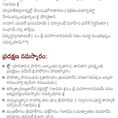
గణాధిపః ||
దూమ్రాకేతుర్గనాధ్యక్షో ఫాలచంద్రోగాజాననః | వక్రతుండశూర్పకర్ణౌ
హేరంభస్కందపూర్వజః || షోడశైతాని
నామాని యఃపఠే చ్రునుయాదపి | విద్యారంభే వివాహేచ ప్రవేశే నిర్ఘమేతదా |
సంగ్రామే సర్వ కార్యేషు
విఘ్నస్థస్యనజాయతే | ఓం శ్రీ మహాగానాదిపతయే నమః సువర్ణ మంత్రపుష్పం
సమర్పయామి**|
ప్రదక్షణ నమస్కారం:
శ్లో:
యానికానిచ పాపాని జన్మాంతర కృతానిచ, తానితాని ప్రనక్ష్యంతి
ప్రదక్షిణం పదేపదే || పాపోహం పాపకర్మాహం
పాపాత్మా పాపసంభవః | త్రాహిమాం క్రుపయాదేవ శరణాగతవత్సల అన్యదా
శరణంనాస్తి త్వమేవా శరణంమమ |
తస్మాత్కారుణ్యభావేన రక్షరక్షో గణాధిపః || ఓం శ్రీ మహాగానాదిపతయే నమః
ఆత్మప్రదక్షణనమస్కారం సమర్పయామి ||
యస్యస్మ్రుత్యాచ నామోక్య తవః పూజ క్రియాదిషు | న్యూనంసంపూర్ణ తామ్యాటి
సద్యోవందే గణాధిపం ||
మంత్రహీనం క్రియాహీనం భక్తిహీనం గణాధిపః | యత్పూజితం మయాదేవ
పరిపూర్ణం తదస్తుతే || అన్యా ధ్యాన