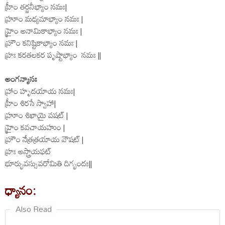
హ్రీం తర్జనీభ్యాం నమః|
హ్రూం మధ్యమాభ్యాం నమః |
హ్రైం అనామికాభ్యాం నమః |
హ్రౌం కనిష్టికాభ్యాం నమః |
హ్రః కరతలకర పృష్టాభ్యాం నమః ||
అంగన్యాసః
హ్రాం హృదయాయ నమః|
హ్రీం శిరసే స్వాహా|
హ్రూం శిఖాయై వషట్ |
హ్రైం కవచాయహుం |
హ్రౌం నేత్రత్రయాయ వౌషట్ |
హ్రః అస్త్రాయఫట్
భూర్భువస్సువరోమితి దిగ్భందః||
ధ్యానం:
Also Read