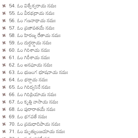
54. ఓం విశ్వేశ్వరాయ నమః
55. ఓం వీరభద్రాయ నమః
56. ఓం గణనాథాయ నమః
57. ఓం ప్రజాపతయే నమః
58. ఓం హిరణ్య రేతాయ నమః
59. ఓం దుర్దర్షాయ నమః
60. ఓం గిరిశాయ నమః
61. ఓం గిరీశాయ నమః
62. ఓం అనఘాయ నమః
63. ఓం భుజంగ భూషనాయ నమః
64. ఓం భర్గాయ నమః
65. ఓం గిరిద్వనినే నమః
66. ఓం గిరిప్రియాయ నమః
67. ఓం కృత్తి వాసాయ నమః
68. ఓం పురారాతయే నమః
69. ఓం భగవతే నమః
70. ఓం ప్రమధాదిపాయ నమః
71. ఓం మృత్యుంజయాయ నమః