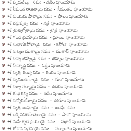
🝒 పృధువేణ్య నమః - వేణీం పూజయామి
🝒 సీమంత రాజితాయై నమః - సీమంతం పూజయామి
🝒 కుంకుమ ఫాలాయై నమః - ఫాలం పూజయామి
🝒 చక్షుష్మత్యై నమః - నేత్రే పూజయామి
🝒 శ్రుతిశ్రోత్రాయై నమః - శ్రోత్రే పూజయామి
🝒 గంధ ప్రియాయై నమః - ఘ్రాణం పూజయామి
🝒 సుభాగకపోలాయై నమః - కపోలౌ పూజయామి
🝒 కుట్మల దంతాయై నమః - దంతాన్ పూజయామి
🝒 విద్యా జిహ్వాయై నమః - జిహ్వం పూజయామి
🝒 బిమ్బోష్టై నమః - ఓష్ఠం పూజయామి
🝒 వృత్త కంఠ్యై నమ - కంఠం పూజయామి
🝒 పృదులకుచాయై నమః - కుచౌ పూజయామి
🝒 విశ్వా గర్భాయై నమః - ఉదరం పూజయామి
🝒 శుభ కట్యై నమః - కటిం పూజయామి
🝒 దివ్యోరుదేశాయై నమః - ఊరూం పూజయామి
🝒 వృత్తి జంఘాయై నమః - జంఘే నమః
🝒 లక్ష్మిసెవితపాదుకాయై నమః - పాదౌ పూజయామి
🝒 మహేశ్వర ప్రియాయై నమః - నఖాన్ పూజయామి
🝒 శోభన విగ్రహాయై నమః - సర్వాంగం పూజయామి