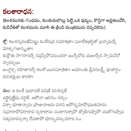
కలశారాధన:
(కలశమునకు గంధము, కుంకుమబొట్లు పెట్టి,ఒక పుష్పం, కొద్దిగా అక్షతలువేసి,
కుడిచేతితో కలశమును మూసి ఈ క్రింది మంత్రమును చెప్పవలెను).
శ్లో:
కలశస్యముఖేవిష్ణుః కంఠేరుద్ర సమాశిత్రాః మూలేతత్రస్థితో బ్రహ్మమధ్యే
మాతృగణాస్మృతాః
కుక్షౌతు సాగరాసర్వే సప్తద్వీపోవసుంధరా ఋగ్వేదోథ యజుర్వేద స్సామవేదో
హ్యదర్వణః
అంగైశ్చ సహితాసర్వే కలశౌంబుసమాశ్రితాః ఆయాంతు శ్రీవరలక్ష్మీ పూజార్ధం
దురితక్షయ కారకాః
మం:
ఆ కలశే షుధావతే పవిత్రే పరిశిచ్యతే
ఉక్థైర్యజ్ఞేషు వర్ధతే, ఆపోవా ఇదగుం సర్వం
విశ్వా భూతాన్యాపః ప్రాణావాఆపః పశవ ఆపోన్నమాపోమ్రుతమాపః
సమ్రాడాపోవిరాడాప స్వరాదాపః చందాగుశ్యాపో జ్యోతీగుష్యాపో యజోగుష్యాప
సత్యమాపస్సర్వా దేవతాపో భూర్భువస్సువరాప ఓం.