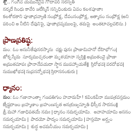
శ్లో..
గంగేచ యమునేచైవ గోదావరి సరస్వతి
నర్మదే సింధు కావేరి జలేస్మిన్ సన్నిధింకురు ఏవం కలశపూజాః
కలశోదకాని పూజాద్రవ్యాణి సంప్రోక్ష, దేవంసంప్రోక్ష, ఆత్మానం సంప్రోక్ష (అని
పఠించి ఆ నీటిని దేవునిపై, పూజాద్రవ్యములపై, తమపై అంతటాచల్లవలెను.)
ప్రాణప్రతిష్ఠ:
మం: ఓం అసునీతేపునరస్మాసు చక్షు పునః ప్రాణామిహనో దేహిభోగం|
జోక్పస్యేమ సూర్యముచ్చరంతా మృళయానా స్వస్తి|| అమ్రుతంవై ప్రాణా
అమ్రుతమాపః ప్రానానేవయదా స్థాన ముపహ్వాయతే|| స్తిరోభవ| వరదోభవ|
సుముఖోభవ| సుప్రసన్నోభవ| స్తిరాసనంకురు |
ధ్యానం:
మం:
ఓం గణానాంత్వా గణపతిగుం హవామహే! కవింకవీనా ముపశ్రవస్తమం
జ్యేష్టరాజం బ్రహ్మణాం బ్రహంణస్పత ఆనశ్రుణ్వన్నూతి భిస్సీద సాదనం||
శ్రీ మహా గణాధిపతయే నమః | ధ్యానం సమర్పయామి. ఆవాహయామి ఆసనం
సమర్పయామి | పాదయో పాద్యం సమర్పయామి | హస్తయో అర్గ్యం
సమర్పయామి | శుద్ధ ఆచమనీయం సమర్పయామి |