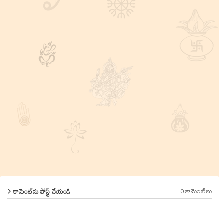
0 కామెంట్‌లు
కామెంట్‌ను పోస్ట్ చేయండి