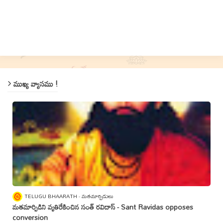
ముఖ్య వ్యాసము !
TELUGU BHAARATH
మతమార్పిడులు
మతమార్పిడిని వ్యతిరేకించిన సంత్‌ రవిదాస్‌ - Sant Ravidas opposes
conversion