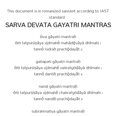
This document is in romanized sanskrit according to IAST
standard.
SARVA DEVATA GAYATRI MANTRAS
śiva gāyatri mantraḥ
ōṃ tatpuru̍ṣāya vi̠dmahē̍ mahādē̠vāya̍ dhīmahi ।
tannō̍ rudraḥ prachō̠dayā̎t ॥
gaṇapati gāyatri mantraḥ
ōṃ tatpuru̍ṣāya vi̠dmahē̍ vakratu̠ṇḍāya̍ dhīmahi ।
tannō̍ dantiḥ prachō̠dayā̎t ॥
nandi gāyatri mantraḥ
ōṃ tatpuru̍ṣāya vi̠dmahē̍ chakratu̠ṇḍāya̍ dhīmahi ।
tannō̍ nandiḥ prachō̠dayā̎t ॥
subrahmaṇya gāyatri mantraḥ