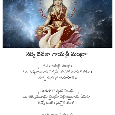
సర్వ దేవతా గాయత్రీ మంత్రాః
శివ గాయత్రి మంత్రః
ఓం తత్పురు॑షాయ వి॒ద్మహే॑ మహాదే॒వాయ॑ ధీమహి ।
తన్నో॑ రుద్రః ప్రచో॒దయా᳚త్ ॥
గణపతి గాయత్రి మంత్రః
ఓం తత్పురు॑షాయ వి॒ద్మహే॑ వక్రతుం॒డాయ॑ ధీమహి ।
తన్నో॑ దంతిః ప్రచో॒దయా᳚త్ ॥
నంది గాయత్రి మంత్రః