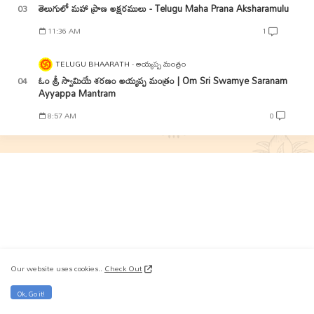
తెలుగులో మహా ప్రాణ అక్షరములు - Telugu Maha Prana Aksharamulu
11:36 AM
1
TELUGU BHAARATH
అయ్యప్ప మంత్రం
ఓం శ్రీ స్వామియే శరణం అయ్యప్ప మంత్రం | Om Sri Swamye Saranam
Ayyappa Mantram
8:57 AM
0
Our website uses cookies..
Check Out
Ok, Go it!