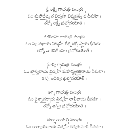
శ్రీ లక్ష్మి గాయత్రి మంత్రః
ఓం మ॒హా॒దే॒వ్యై చ వి॒ద్మహే॑ విష్ణుప॒త్నీ చ॑ ధీమహి ।
తన్నో॑ లక్ష్మీ ప్రచో॒దయా᳚త్ ॥
నరసింహ గాయత్రి మంత్రః
ఓం వ॒జ్ర॒న॒ఖాయ వి॒ద్మహే॑ తీక్ష్ణద॒గ్గ్-ష్ట్రాయ॑ ధీమహి ।
తన్నో॑ నారసిగ్ంహః ప్రచో॒దయా᳚త్ ॥
సూర్య గాయత్రి మంత్రః
ఓం భా॒స్క॒రాయ॑ వి॒ద్మహే॑ మహద్ద్యుతిక॒రాయ॑ ధీమహి ।
తన్నో॑ ఆదిత్యః ప్రచో॒దయా᳚త్ ॥
అగ్ని గాయత్రి మంత్రః
ఓం వై॒శ్వా॒న॒రాయ॑ వి॒ద్మహే॑ లాలీ॒లాయ ధీమహి ।
తన్నో॑ అగ్నిః ప్రచో॒దయా᳚త్ ॥
దుర్గా గాయత్రి మంత్రః
ఓం కా॒త్యా॒య॒నాయ॑ వి॒ద్మహే॑ కన్యకు॒మారి॑ ధీమహి ।