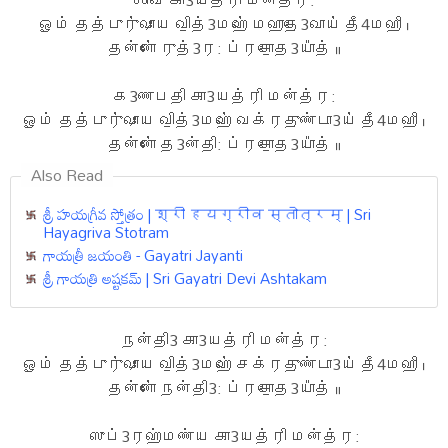
ஓம் தத்புரு॑ஷாய வி॒த்3மஹே॑ மஹாதே॒3வாய॑ தீ4மஹி ।
தன்னோ॑ ருத்3ர: ப்ரசோ॒த3யா᳚த் ॥
க3ணபதி கா3யத்ரி மன்த்ர:
ஓம் தத்புரு॑ஷாய வி॒த்3மஹே॑ வக்ரது॒ண்டா3ய॑ தீ4மஹி ।
தன்னோ॑ த3ன்தி: ப்ரசோ॒த3யா᳚த் ॥
Also Read
శ్రీ హయగ్రీవ స్తోత్రం | श्री हयग्रीव स्तोत्रम् | Sri
Hayagriva Stotram
గాయత్రీ జయంతి - Gayatri Jayanti
శ్రీ గాయత్రి అష్టకమ్ | Sri Gayatri Devi Ashtakam
நன்தி3 கா3யத்ரி மன்த்ர:
ஓம் தத்புரு॑ஷாய வி॒த்3மஹே॑ சக்ரது॒ண்டா3ய॑ தீ4மஹி ।
தன்னோ॑ நன்தி3: ப்ரசோ॒த3யா᳚த் ॥
ஸுப்3ரஹ்மண்ய கா3யத்ரி மன்த்ர: