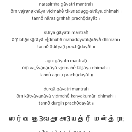
narasiṃha gāyatri mantraḥ
ōṃ va̠jra̠na̠khāya vi̠dmahē̍ tīkṣṇada̠gg-ṣṭrāya̍ dhīmahi ।
tannō̍ nārasigṃhaḥ prachō̠dayā̎t ॥
sūrya gāyatri mantraḥ
ōṃ bhā̠ska̠rāya̍ vi̠dmahē̍ mahaddyutika̠rāya̍ dhīmahi ।
tannō̍ ādityaḥ prachō̠dayā̎t ॥
agni gāyatri mantraḥ
ōṃ vai̠śvā̠na̠rāya̍ vi̠dmahē̍ lālī̠lāya dhīmahi ।
tannō̍ agniḥ prachō̠dayā̎t ॥
durgā gāyatri mantraḥ
ōṃ kā̠tyā̠ya̠nāya̍ vi̠dmahē̍ kanyaku̠māri̍ dhīmahi ।
tannō̍ durgiḥ prachō̠dayā̎t ॥
ஸர்வ தே3வதா கா3யத்ரீ மன்த்ரா:
ஶிவ கா3யத்ரி மன்த்ர: