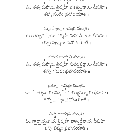
ఓం తత్పురు॑షాయ వి॒ద్మహే॑ చక్రతుం॒డాయ॑ ధీమహి ।
తన్నో॑ నందిః ప్రచో॒దయా᳚త్ ॥
సుబ్రహ్మణ్య గాయత్రి మంత్రః
ఓం తత్పురు॑షాయ వి॒ద్మహే॑ మహాసే॒నాయ॑ ధీమహి ।
తన్నః షణ్ముఖః ప్రచో॒దయా᳚త్ ॥
గరుడ గాయత్రి మంత్రః
ఓం తత్పురు॑షాయ వి॒ద్మహే॑ సువర్ణప॒క్షాయ॑ ధీమహి ।
తన్నో॑ గరుడః ప్రచో॒దయా᳚త్ ॥
బ్రహ్మ గాయత్రి మంత్రః
ఓం వే॒దా॒త్మ॒నాయ॑ వి॒ద్మహే॑ హిరణ్యగ॒ర్భాయ॑ ధీమహి ।
తన్నో॑ బ్రహ్మః ప్రచో॒దయా᳚త్ ॥
విష్ణు గాయత్రి మంత్రః
ఓం నా॒రా॒య॒ణాయ॑ వి॒ద్మహే॑ వాసుదే॒వాయ॑ ధీమహి ।
తన్నో॑ విష్ణుః ప్రచో॒దయా᳚త్ ॥