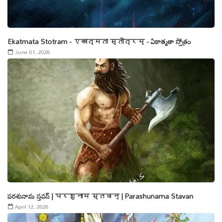
Ekatmata Stotram - एकात्मता स्तोत्रम् - ఏకాత్మతా స్తోత్రం
June 01, 2026
పరశునామ స్తవన్ | परशुनाम स्तवन् | Parashunama Stavan
April 12, 2026