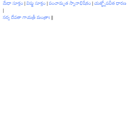
మేధా సూక్తం
|
విష్ణు సూక్తం
|
పంచామృత స్నానాభిషేకం
|
యజ్ఞ్నోపవీత ధారణ
|
సర్వ దేవతా గాయత్రీ మంత్రాః
||