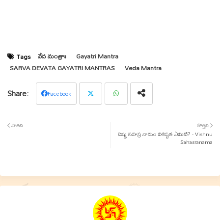
వేద మంత్రాః
Gayatri Mantra
Tags
SARVA DEVATA GAYATRI MANTRAS
Veda Mantra
Facebook
Twit
Wha
పాతది
కొత్తది
ter
tsap
విష్ణు సహస్ర నామం విశిష్టత ఏమిటి? - Vishnu
Sahasranama
p