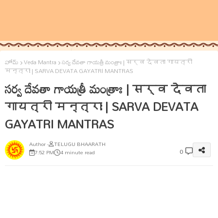
హోమ్
Veda Mantra
సర్వ దేవతా గాయత్రీ మంత్రాః | सर्व देवता गायत्री
मन्त्राः | SARVA DEVATA GAYATRI MANTRAS
సర్వ దేవతా గాయత్రీ మంత్రాః | सर्व देवता
गायत्री मन्त्राः | SARVA DEVATA
GAYATRI MANTRAS
TELUGU BHAARATH
0
7:52 PM
4 minute read