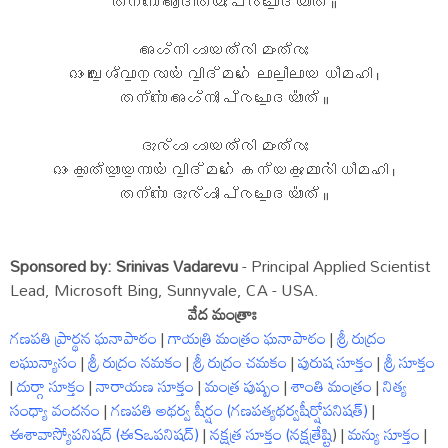
തന്നോ॑ ആദിത്യഃ പ്രചോ॒ദയാ᳚ത് ॥
അഗ്നി ഗായത്രി മംത്രഃ
ഓം വൈ॒ശ്വാ॒ന॒രായ॑ വി॒ദ്മഹേ॑ ലാലീ॒ലായ ധീമഹി ।
തന്നോ॑ അഗ്നിഃ പ്രചോ॒ദയാ᳚ത് ॥
ദുര്ഗാ ഗായത്രി മംത്രഃ
ഓം കാ॒ത്യാ॒യ॒നായ॑ വി॒ദ്മഹേ॑ കന്യകു॒മാരി॑ ധീമഹി ।
തന്നോ॑ ദുര്ഗിഃ പ്രചോ॒ദയാ᳚ത് ॥
Sponsored by: Srinivas Vadarevu
- Principal Applied Scientist
Lead, Microsoft Bing, Sunnyvale, CA - USA.
వేద మంత్రాః
గణపతి ప్రార్థన ఘనాపాఠం
|
గాయత్రి మంత్రం ఘనాపాఠం
|
శ్రీ రుద్రం
లఘున్యాసం
|
శ్రీ రుద్రం నమకం
|
శ్రీ రుద్రం చమకం
|
పురుష సూక్తం
|
శ్రీ సూక్తం
|
దుర్గా సూక్తం
|
నారాయణ సూక్తం
|
మంత్ర పుష్పం
|
శాంతి మంత్రం
|
నిత్య
సంధ్యా వందనం
|
గణపతి అథర్వ షీర్షం (గణపత్యథర్వషీర్షోపనిషత్)
|
ఈశావాస్యోపనిషద్ (ఈSఒపనిషద్)
|
నక్షత్ర సూక్తం (నక్షత్రేష్టి
) |
మన్యు సూక్తం
|