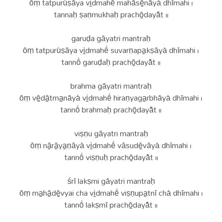
ōṃ tatpuru̍ṣāya vi̠dmahē̍ mahāsē̠nāya̍ dhīmahi ।
tannaḥ ṣaṇmukhaḥ prachō̠dayā̎t ॥
garuḍa gāyatri mantraḥ
ōṃ tatpuru̍ṣāya vi̠dmahē̍ suvarṇapa̠kṣāya̍ dhīmahi ।
tannō̍ garuḍaḥ prachō̠dayā̎t ॥
brahma gāyatri mantraḥ
ōṃ vē̠dā̠tma̠nāya̍ vi̠dmahē̍ hiraṇyaga̠rbhāya̍ dhīmahi ।
tannō̍ brahmaḥ prachō̠dayā̎t ॥
viṣṇu gāyatri mantraḥ
ōṃ nā̠rā̠ya̠ṇāya̍ vi̠dmahē̍ vāsudē̠vāya̍ dhīmahi ।
tannō̍ viṣṇuḥ prachō̠dayā̎t ॥
śrī lakṣmi gāyatri mantraḥ
ōṃ ma̠hā̠dē̠vyai cha vi̠dmahē̍ viṣṇupa̠tnī cha̍ dhīmahi ।
tannō̍ lakṣmī prachō̠dayā̎t ॥