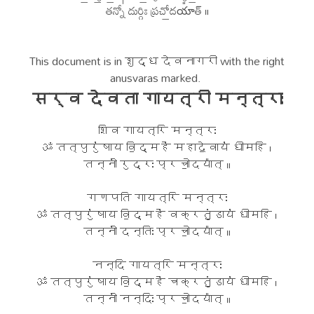
తన్నో॑ దుర్గిః ప్రచో॒దయా᳚త్ ॥
This document is in शुद्ध देवनागरी with the right
anusvaras marked.
सर्व देवता गायत्री मन्त्राः
शिव गायत्रि मन्त्रः
ॐ तत्पुरु॑षाय वि॒द्महे॑ महादे॒वाय॑ धीमहि ।
तन्नो॑ रुद्रः प्रचो॒दया᳚त् ॥
गणपति गायत्रि मन्त्रः
ॐ तत्पुरु॑षाय वि॒द्महे॑ वक्रतुं॒डाय॑ धीमहि ।
तन्नो॑ दन्तिः प्रचो॒दया᳚त् ॥
नन्दि गायत्रि मन्त्रः
ॐ तत्पुरु॑षाय वि॒द्महे॑ चक्रतुं॒डाय॑ धीमहि ।
तन्नो॑ नन्दिः प्रचो॒दया᳚त् ॥