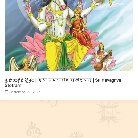
శ్రీ హయగ్రీవ స్తోత్రం | श्री हयग्रीव स्तोत्रम् | Sri Hayagriva
Stotram
September 21, 2025