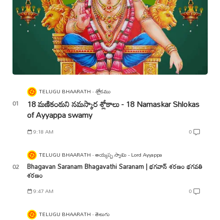
TELUGU BHAARATH
శ్లోకము
18 మణికంఠుని నమస్కార శ్లోకాలు - 18 Namaskar Shlokas
of Ayyappa swamy
9:18 AM
0
TELUGU BHAARATH
అయ్యప్ప స్వామి - Lord Ayyappa
Bhagavan Saranam Bhagavathi Saranam | భగవాన్ శరణం భగవతి
శరణం
9:47 AM
0
TELUGU BHAARATH
తెలుగు