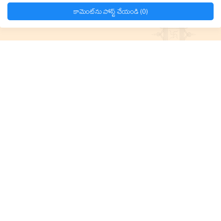
కామెంట్‌ను పోస్ట్ చేయండి (0)