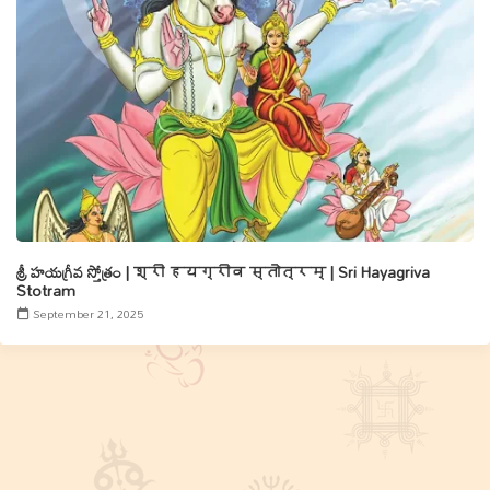
శ్రీ హయగ్రీవ స్తోత్రం | श्री हयग्रीव स्तोत्रम् | Sri Hayagriva
Stotram
September 21, 2025