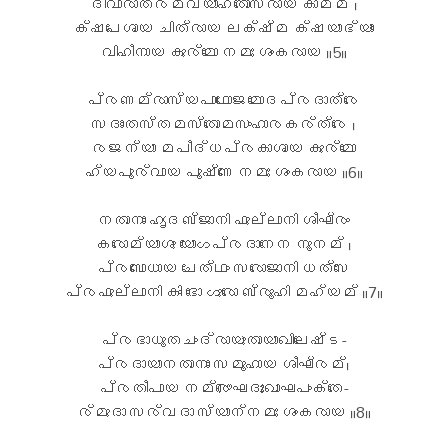
ദിവാരാത്രമവ്യാഹതോസ്രായ കാമമ് ।
ക്ഷപേശായ ചിത്രായ ലക്ഷ്മ ക്ഷയാഭ്യാം
വിഹീനായ കുര്മോ നമഃ ശംകരായ ॥5॥
പ്രണമ്രാസ്യപാഥോജമോദപ്രദാത്രേ
സദാംതസ്തമസ്തോമസംഹാരകര്ത്രേ ।
രജന്യാ മപീദ്ധപ്രകാശായ കുര്മോ
ഹ്യപൂര്വായ പൂഷ്ണേ നമഃ ശംകരായ ॥6॥
നതാനാം ഹൃദബ്ജാനി ഫുല്ലാനി ശീഘ്രം
കരോമ്യാശു യോഗപ്രദാനേന നൂനമ് ।
പ്രബോധായ ചേത്ഥം സരോജാനി ധത്സേ
പ്രഫുല്ലാനി കിം ഭോ ഗുരോ ബ്രൂഹി മഹ്യമ് ॥7॥
പ്രഭാധൂതചംദ്രായുതായാഖിലേഷ്ട-
പ്രദായാനതാനാം സമൂഹായ ശീഘ്രമ്।
പ്രതീപായ നമ്രൌഘദുഃഖാഘപംക്തേ-
ര്മുദാ സര്വദാ സ്യാന്നമഃ ശംകരായ ॥8॥