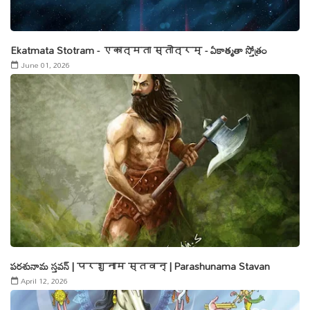
Ekatmata Stotram - एकात्मता स्तोत्रम् - ఏకాత్మతా స్తోత్రం
June 01, 2026
పరశునామ స్తవన్ | परशुनाम स्तवन् | Parashunama Stavan
April 12, 2026