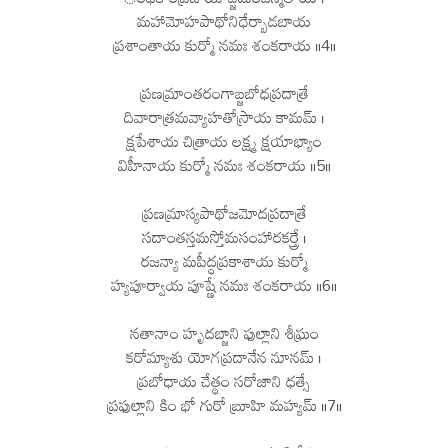
మహామోహపాథోనిధేర్బాడబాయ
ప్రశాంతాయ కుర్మో నమః శంకరాయ ॥4॥
ప్రణమ్రాంతరంగాబ్జబోధప్రదాత్రే
దివారాత్రమవ్యాహతోస్రాయ కామమ్ ।
క్షపేశాయ చిత్రాయ లక్ష్మ క్షయాభ్యాం
విహీనాయ కుర్మో నమః శంకరాయ ॥5॥
ప్రణమ్రాస్యపాథోజమోదప్రదాత్రే
సదాంతస్తమస్తోమసంహారకర్త్రే ।
రజన్యా మపీద్ధప్రకాశాయ కుర్మో
హ్యపూర్వాయ పూష్ణే నమః శంకరాయ ॥6॥
నతానాం హృదబ్జాని ఫుల్లాని శీఘ్రం
కరోమ్యాశు యోగప్రదానేన నూనమ్ ।
ప్రబోధాయ చేత్థం సరోజాని ధత్సే
ప్రఫుల్లాని కిం భో గురో బ్రూహి మహ్యమ్ ॥7॥