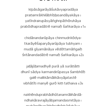
kṛpāsāgarāyāśukāvyapradāya
praṇamrākhilābhīṣṭasandāyakāya ।
yatīndrairupāsyāṅghripāthōruhāya
prabōdhapradātrē namaḥ śaṅkarāya ॥1॥
chidānandarūpāya chinmudrikōdya-
tkarāyēśaparyāyarūpāya tubhyam ।
mudā gīyamānāya vēdōttamāṅgaiḥ
śritānandadātrē namaḥ śaṅkarāya ॥2॥
jaṭājūṭamadhyē purā yā surāṇāṃ
dhunī sādya karmandirūpasya śambhōḥ
galē mallikāmālikāvyājatastē
vibhātīti manyē gurō kiṃ tathaiva ॥3॥
nakhēnduprabhādhūtanamrālihārdā-
ndhakāravrajāyābjamandasmitāya ।
mahāmōhapāthōnidhērbāḍabāya