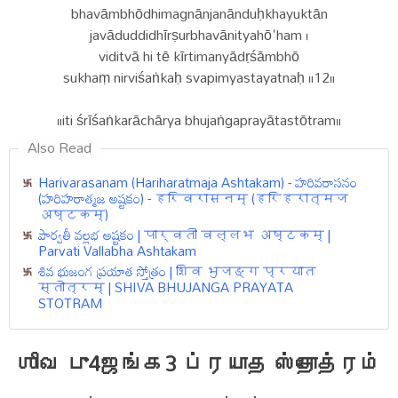
bhavāmbhōdhimagnānjanānduḥkhayuktān
javāduddidhīrṣurbhavānityahō'ham ।
viditvā hi tē kīrtimanyādṛśāmbhō
sukhaṃ nirviśaṅkaḥ svapimyastayatnaḥ ॥12॥
॥iti śrīśaṅkarāchārya bhujaṅgaprayātastōtram॥
Also Read
Harivarasanam (Hariharatmaja Ashtakam) - హరివరాసనం
(హరిహరాత్మజ అష్టకం) - हरिवरासनम् (हरिहरात्मज
अष्टकम्)
పార్వతీ వల్లభ అష్టకం | पार्वती वल्लभ अष्टकम् |
Parvati Vallabha Ashtakam
శివ భుజంగ ప్రయాత స్తోత్రం | शिव भुजङ्ग प्रयात
स्तोत्रम् | SHIVA BHUJANGA PRAYATA
STOTRAM
ஶிவ பு4ஜங்க3 ப்ரயாத ஸ்தோத்ரம்