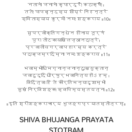
नतानां जनानां कृपार्द्रैः कटाक्षैः ।
ततेः पापबृन्दस्य शीघ्रं निहन्त्रे
स्मितास्याय कुर्मो नमः शङ्कराय ॥10॥
सुपर्वोक्तिगन्धेन हीनाय तूर्णं
पुरा तोटकायाखिलज्ञानदात्रे।
प्रवालीयगर्वापहारस्य कर्त्रे
पदाब्जम्रदिम्ना नमः शङ्कराय ॥11॥
भवाम्भोधिमग्नान्जनान्दुःखयुक्तान्
जवादुद्दिधीर्षुर्भवानित्यहोऽहम् ।
विदित्वा हि ते कीर्तिमन्यादृशाम्भो
सुखं निर्विशङ्कः स्वपिम्यस्तयत्नः ॥12॥
॥इति श्रीशङ्कराचार्य भुजङ्गप्रयातस्तोत्रम्॥
SHIVA BHUJANGA PRAYATA
STOTRAM