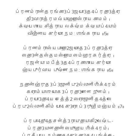
ப்ரணம்ரான்தரங்கா3ப்3ஜபோ3த4ப்ரதா3த்ரே
தி3வாராத்ரமவ்யாஹதோஸ்ராய காமம் ।
க்ஷபேஶாய சித்ராய லக்ஷ்ம க்ஷயாப்4யாம்
விஹீனாய குர்மோ நம: ஶங்கராய ॥5॥
ப்ரணம்ராஸ்யபாதோ2ஜமோத3ப்ரதா3த்ரே
ஸதா3ன்தஸ்தமஸ்தோமஸம்ஹாரகர்த்ரே ।
ரஜன்யா மபீத்3த4ப்ரகாஶாய குர்மோ
ஹ்யபூர்வாய பூஷ்ணே நம: ஶங்கராய ॥6॥
நதானாஂ ஹ்ருத3ப்3ஜானி பு2ல்லானி ஶீக்4ரம்
கரோம்யாஶு யோக3ப்ரதா3னேன நூனம் ।
ப்ரபோ3தா4ய சேத்தஂ2 ஸரோஜானி த4த்ஸே
ப்ரபு2ல்லானி கிம் போ4 கு3ரோ ப்3ரூஹி மஹ்யம் ॥7॥
ப்ரபா4தூ4தசன்த்3ராயுதாயாகி2லேஷ்ட-
ப்ரதா3யானதானாஂ ஸமூஹாய ஶீக்4ரம்।
ப்ரதீபாய நம்ரௌக4து3:கா2க4பங்க்தே-