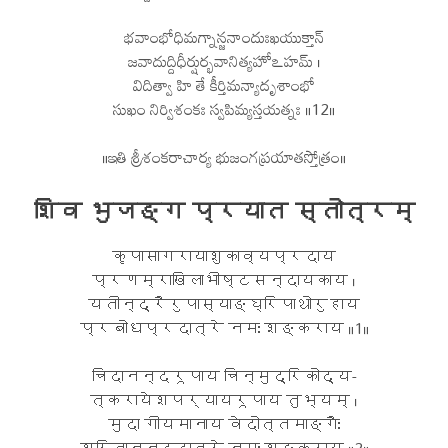
భవాంభోధిమగ్నాన్జనాందుఃఖయుక్తాన్
జవాదుద్దిధీర్షుర్భవానిత్యహోఽహమ్ ।
విదిత్వా హి తే కీర్తిమన్యాదృశాంభో
సుఖం నిర్విశంకః స్వపిమ్యస్తయత్నః ॥12॥
॥ఇతి శ్రీశంకరాచార్య భుజంగప్రయాతస్తోత్రం॥
शिव भुजङ्ग प्रयात स्तोत्रम्
कृपासागरायाशुकाव्यप्रदाय
प्रणम्राखिलाभीष्टसन्दायकाय ।
यतीन्द्रैरुपास्याङ्घ्रिपाथोरुहाय
प्रबोधप्रदात्रे नमः शङ्कराय ॥1॥
चिदानन्दरूपाय चिन्मुद्रिकोद्य-
त्करायेशपर्यायरूपाय तुभ्यम् ।
मुदा गीयमानाय वेदोत्तमाङ्गैः
श्रितानन्ददात्रे नमः शङ्कराय ॥2॥