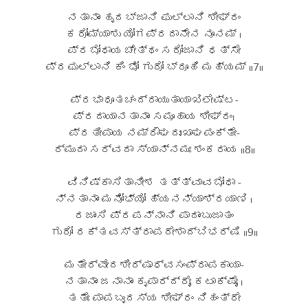
ನತಾನಾಂ ಹೃದಬ್ಜಾನಿ ಫುಲ್ಲಾನಿ ಶೀಘ್ರಂ
ಕರೋಮ್ಯಾಶು ಯೋಗಪ್ರದಾನೇನ ನೂನಮ್ ।
ಪ್ರಬೋಧಾಯ ಚೇತ್ಥಂ ಸರೋಜಾನಿ ಧತ್ಸೇ
ಪ್ರಫುಲ್ಲಾನಿ ಕಿಂ ಭೋ ಗುರೋ ಬ್ರೂಹಿ ಮಹ್ಯಮ್ ॥7॥
ಪ್ರಭಾಧೂತಚಂದ್ರಾಯುತಾಯಾಖಿಲೇಷ್ಟ-
ಪ್ರದಾಯಾನತಾನಾಂ ಸಮೂಹಾಯ ಶೀಘ್ರಂ।
ಪ್ರತೀಪಾಯ ನಮ್ರೌಘದುಃಖಾಘಪಂಕ್ತೇ-
ರ್ಮುದಾ ಸರ್ವದಾ ಸ್ಯಾನ್ನಮಃ ಶಂಕರಾಯ ॥8॥
ವಿನಿಷ್ಕಾಸಿತಾನೀಶ ತತ್ತ್ವಾವಬೋಧಾ -
ನ್ನತಾನಾಂ ಮನೋಭ್ಯೋ ಹ್ಯನನ್ಯಾಶ್ರಯಾಣಿ ।
ರಜಾಂಸಿ ಪ್ರಪನ್ನಾನಿ ಪಾದಾಂಬುಜಾತಂ
ಗುರೋ ರಕ್ತವಸ್ತ್ರಾಪದೇಶಾದ್ಬಿಭರ್ಷಿ ॥9॥
ಮತೇರ್ವೇದಶೀರ್ಷಾಧ್ವಸಂಪ್ರಾಪಕಾಯಾ-
ನತಾನಾಂ ಜನಾನಾಂ ಕೃಪಾರ್ದ್ರೈಃ ಕಟಾಕ್ಷೈಃ ।
ತತೇಃ ಪಾಪಬೃಂದಸ್ಯ ಶೀಘ್ರಂ ನಿಹಂತ್ರೇ