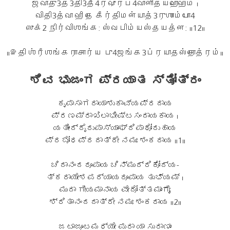
ஜவாது3த்3தி3தீ4ர்ஷுர்ப4வானித்யஹோஹம் ।
விதி3த்வா ஹி தே கீர்திமன்யாத்3ருஶாம்போ4
ஸுகஂ2 நிர்விஶங்க: ஸ்வபிம்யஸ்தயத்ன: ॥12॥
॥இதி ஶ்ரீஶங்கராசார்ய பு4ஜங்க3ப்ரயாதஸ்தோத்ரம்॥
ಶಿವ ಭುಜಂಗ ಪ್ರಯಾತ ಸ್ತೋತ್ರಂ
ಕೃಪಾಸಾಗರಾಯಾಶುಕಾವ್ಯಪ್ರದಾಯ
ಪ್ರಣಮ್ರಾಖಿಲಾಭೀಷ್ಟಸಂದಾಯಕಾಯ ।
ಯತೀಂದ್ರೈರುಪಾಸ್ಯಾಂಘ್ರಿಪಾಥೋರುಹಾಯ
ಪ್ರಬೋಧಪ್ರದಾತ್ರೇ ನಮಃ ಶಂಕರಾಯ ॥1॥
ಚಿದಾನಂದರೂಪಾಯ ಚಿನ್ಮುದ್ರಿಕೋದ್ಯ-
ತ್ಕರಾಯೇಶಪರ್ಯಾಯರೂಪಾಯ ತುಭ್ಯಮ್ ।
ಮುದಾ ಗೀಯಮಾನಾಯ ವೇದೋತ್ತಮಾಂಗೈಃ
ಶ್ರಿತಾನಂದದಾತ್ರೇ ನಮಃ ಶಂಕರಾಯ ॥2॥
ಜಟಾಜೂಟಮಧ್ಯೇ ಪುರಾ ಯಾ ಸುರಾಣಾಂ