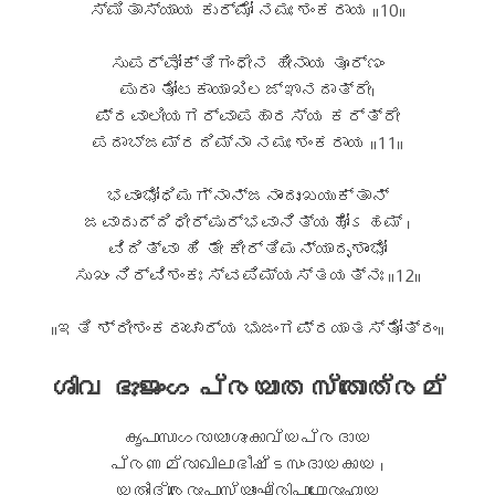
ಸ್ಮಿತಾಸ್ಯಾಯ ಕುರ್ಮೋ ನಮಃ ಶಂಕರಾಯ ॥10॥
ಸುಪರ್ವೋಕ್ತಿಗಂಧೇನ ಹೀನಾಯ ತೂರ್ಣಂ
ಪುರಾ ತೋಟಕಾಯಾಖಿಲಜ್ಞಾನದಾತ್ರೇ।
ಪ್ರವಾಲೀಯಗರ್ವಾಪಹಾರಸ್ಯ ಕರ್ತ್ರೇ
ಪದಾಬ್ಜಮ್ರದಿಮ್ನಾ ನಮಃ ಶಂಕರಾಯ ॥11॥
ಭವಾಂಭೋಧಿಮಗ್ನಾನ್ಜನಾಂದುಃಖಯುಕ್ತಾನ್
ಜವಾದುದ್ದಿಧೀರ್ಷುರ್ಭವಾನಿತ್ಯಹೋಽಹಮ್ ।
ವಿದಿತ್ವಾ ಹಿ ತೇ ಕೀರ್ತಿಮನ್ಯಾದೃಶಾಂಭೋ
ಸುಖಂ ನಿರ್ವಿಶಂಕಃ ಸ್ವಪಿಮ್ಯಸ್ತಯತ್ನಃ ॥12॥
॥ಇತಿ ಶ್ರೀಶಂಕರಾಚಾರ್ಯ ಭುಜಂಗಪ್ರಯಾತಸ್ತೋತ್ರಂ॥
ശിവ ഭുജംഗ പ്രയാത സ്തോത്രമ്
കൃപാസാഗരായാശുകാവ്യപ്രദായ
പ്രണമ്രാഖിലാഭീഷ്ടസംദായകായ ।
യതീംദ്രൈരുപാസ്യാംഘ്രിപാഥോരുഹായ