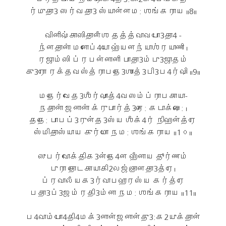
ர்முதா3 ஸர்வதா3 ஸ்யான்னம: ஶங்கராய ॥8॥
வினிஷ்காஸிதானீஶ தத்த்வாவபோ3தா4 -
ந்னதானாஂ மனோப்4யோ ஹ்யனந்யாஶ்ரயாணி ।
ரஜாம்ஸி ப்ரபன்னானி பாதா3ம்பு3ஜாதம்
கு3ரோ ரக்தவஸ்த்ராபதே3ஶாத்3பி3ப4ர்ஷி ॥9॥
மதேர்வேத3ஶீர்ஷாத்4வஸம்ப்ராபகாயா-
நதானாஂ ஜனானாஂ க்ருபார்த்3ரை: கடாக்ஷை: ।
ததே: பாபப்3ருன்த3ஸ்ய ஶீக்4ரஂ நிஹன்த்ரே
ஸ்மிதாஸ்யாய குர்மோ நம: ஶங்கராய ॥1௦॥
ஸுபர்வோக்திக3ன்தே4ன ஹீனாய தூர்ணம்
புரா தோடகாயாகி2லஜ்ஞானதா3த்ரே।
ப்ரவாலீயக3ர்வாபஹாரஸ்ய கர்த்ரே
பதா3ப்3ஜம்ரதி3ம்னா நம: ஶங்கராய ॥11॥
ப4வாம்போ4தி4மக்3னான்ஜனான்து3:க2யுக்தான்