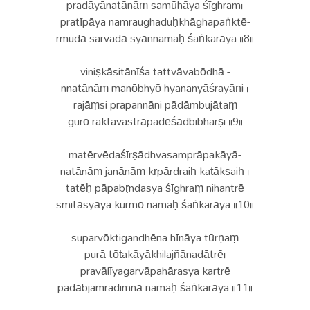
pradāyānatānāṃ samūhāya śīghram।
pratīpāya namraughaduḥkhāghapaṅktē-
rmudā sarvadā syānnamaḥ śaṅkarāya ॥8॥
viniṣkāsitānīśa tattvāvabōdhā -
nnatānāṃ manōbhyō hyananyāśrayāṇi ।
rajāṃsi prapannāni pādāmbujātaṃ
gurō raktavastrāpadēśādbibharṣi ॥9॥
matērvēdaśīrṣādhvasamprāpakāyā-
natānāṃ janānāṃ kṛpārdraiḥ kaṭākṣaiḥ ।
tatēḥ pāpabṛndasya śīghraṃ nihantrē
smitāsyāya kurmō namaḥ śaṅkarāya ॥10॥
suparvōktigandhēna hīnāya tūrṇaṃ
purā tōṭakāyākhilajñānadātrē।
pravālīyagarvāpahārasya kartrē
padābjamradimnā namaḥ śaṅkarāya ॥11॥