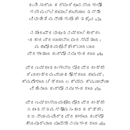
ಧುನೀ ಸಾದ್ಯ ಕರ್ಮಂದಿರೂಪಸ್ಯ ಶಂಭೋಃ
ಗಲೇ ಮಲ್ಲಿಕಾಮಾಲಿಕಾವ್ಯಾಜತಸ್ತೇ
ವಿಭಾತೀತಿ ಮನ್ಯೇ ಗುರೋ ಕಿಂ ತಥೈವ ॥3॥
ನಖೇಂದುಪ್ರಭಾಧೂತನಮ್ರಾಲಿಹಾರ್ದಾ-
ಂಧಕಾರವ್ರಜಾಯಾಬ್ಜಮಂದಸ್ಮಿತಾಯ ।
ಮಹಾಮೋಹಪಾಥೋನಿಧೇರ್ಬಾಡಬಾಯ
ಪ್ರಶಾಂತಾಯ ಕುರ್ಮೋ ನಮಃ ಶಂಕರಾಯ ॥4॥
ಪ್ರಣಮ್ರಾಂತರಂಗಾಬ್ಜಬೋಧಪ್ರದಾತ್ರೇ
ದಿವಾರಾತ್ರಮವ್ಯಾಹತೋಸ್ರಾಯ ಕಾಮಮ್ ।
ಕ್ಷಪೇಶಾಯ ಚಿತ್ರಾಯ ಲಕ್ಷ್ಮ ಕ್ಷಯಾಭ್ಯಾಂ
ವಿಹೀನಾಯ ಕುರ್ಮೋ ನಮಃ ಶಂಕರಾಯ ॥5॥
ಪ್ರಣಮ್ರಾಸ್ಯಪಾಥೋಜಮೋದಪ್ರದಾತ್ರೇ
ಸದಾಂತಸ್ತಮಸ್ತೋಮಸಂಹಾರಕರ್ತ್ರೇ ।
ರಜನ್ಯಾ ಮಪೀದ್ಧಪ್ರಕಾಶಾಯ ಕುರ್ಮೋ
ಹ್ಯಪೂರ್ವಾಯ ಪೂಷ್ಣೇ ನಮಃ ಶಂಕರಾಯ ॥6॥