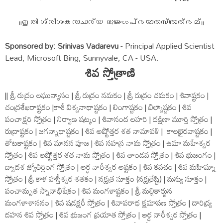
॥ഇതി ശ്രീശംകരാചാര്യ ഭുജംഗപ്രയാതസ്തോത്രമ്॥
Sponsored by: Srinivas Vadarevu
- Principal Applied Scientist
Lead, Microsoft Bing, Sunnyvale, CA - USA.
శివ స్తోత్రాణి
|| శ్రీ రుద్రం లఘున్యాసం | శ్రీ రుద్రం నమకం | శ్రీ రుద్రం చమకం | శివాష్టకం |
చంద్రశేఖరాష్టకం |కాశీ విశ్వనాథాష్టకం | లింగాష్టకం | బిల్వాష్టకం | శివ
పంచాక్షరి స్తోత్రం | నిర్వాణ షట్కం | శివానంద లహరి | దక్షిణా మూర్తి స్తోత్రం |
రుద్రాష్టకం | జగన్నాథాష్టకం | శివ అష్టోత్తర శత నామావళి | కాలభైరవాష్టకం |
తోటకాష్టకం | శివ మానస పూజ | శివ సహస్ర నామ స్తోత్రం | ఉమా మహేశ్వర
స్తోత్రం | శివ అష్టోత్తర శత నామ స్తోత్రం | శివ తాండవ స్తోత్రం | శివ భుజంగం |
ద్వాదశ జ్యోతిర్లింగ స్తోత్రం | అర్ధ నారీశ్వర అష్టకం | శివ కవచం | శివ మహిమ్నా
స్తోత్రం | శ్రీ కాళ హస్తీశ్వర శతకం | నక్షత్ర సూక్తం (నక్షత్రేష్టి) | మన్యు సూక్తం |
పంచామృత స్నానాభిషేకం | శివ మంగళాష్టకం | శ్రీ మల్లికార్జున
మంగళాశాసనం | శివ షడక్షరీ స్తోత్రం | శివాపరాధ క్షమాపణ స్తోత్రం | దారిద్ర్య
దహన శివ స్తోత్రం | శివ భుజంగ ప్రయాత స్తోత్రం | అర్ధ నారీశ్వర స్తోత్రం |