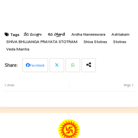
వేద మంత్రాః
శివ స్తోత్రాణి
Ardha Naneeswara
Ashtakam
Tags
SHIVA BHUJANGA PRAYATA STOTRAM
Shiva Stotras
Stotras
Veda Mantra
Facebook
Twit
Wha
పాతది
కొత్తది
ter
tsap
p