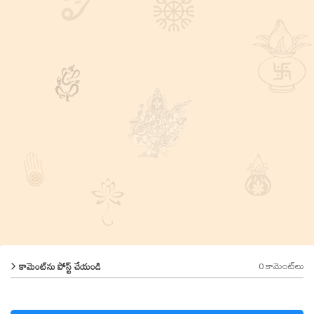
0 కామెంట్‌లు
కామెంట్‌ను పోస్ట్ చేయండి