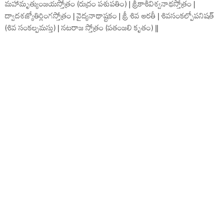
మహామృత్యుంజయస్తోత్రం (రుద్రం పశుపతిం) | శ్రీకాశీవిశ్వనాథస్తోత్రం |
ద్వాదశజ్యోతిర్లింగస్తోత్రం | వైద్యనాథాష్టకం | శ్రీ శివ ఆరతీ | శివసంకల్పోపనిషత్
(శివ సంకల్పమస్తు) | నటరాజ స్తోత్రం (పతంజలి కృతం) ||