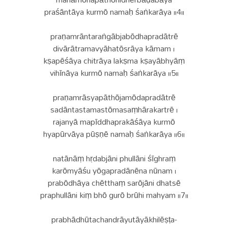
praśāntāya kurmō namaḥ śaṅkarāya ॥4॥
praṇamrāntaraṅgābjabōdhapradātrē
divārātramavyāhatōsrāya kāmam ।
kṣapēśāya chitrāya lakṣma kṣayābhyāṃ
vihīnāya kurmō namaḥ śaṅkarāya ॥5॥
praṇamrāsyapāthōjamōdapradātrē
sadāntastamastōmasaṃhārakartrē ।
rajanyā mapīddhaprakāśāya kurmō
hyapūrvāya pūṣṇē namaḥ śaṅkarāya ॥6॥
natānāṃ hṛdabjāni phullāni śīghraṃ
karōmyāśu yōgapradānēna nūnam ।
prabōdhāya chētthaṃ sarōjāni dhatsē
praphullāni kiṃ bhō gurō brūhi mahyam ॥7॥
prabhādhūtachandrāyutāyākhilēṣṭa-