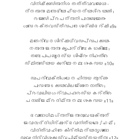
വിനിഷ്കാസിതാനീശ തത്ത്വാവബോധാ -
ന്നതാനാം മനോഭ്യോ ഹ്യനന്യാശ്രയാണി ।
രജാംസി പ്രപന്നാനി പാദാംബുജാതം
ഗുരോ രക്തവസ്ത്രാപദേശാദ്ബിഭര്ഷി ॥9॥
മതേര്വേദശീര്ഷാധ്വസംപ്രാപകായാ-
നതാനാം ജനാനാം കൃപാര്ദ്രൈഃ കടാക്ഷൈഃ ।
തതേഃ പാപബൃംദസ്യ ശീഘ്രം നിഹംത്രേ
സ്മിതാസ്യായ കുര്മോ നമഃ ശംകരായ ॥10॥
സുപര്വോക്തിഗംധേന ഹീനായ തൂര്ണം
പുരാ തോടകായാഖിലജ്ഞാനദാത്രേ।
പ്രവാലീയഗര്വാപഹാരസ്യ കര്ത്രേ
പദാബ്ജമ്രദിമ്നാ നമഃ ശംകരായ ॥11॥
ഭവാംഭോധിമഗ്നാന്ജനാംദുഃഖയുക്താന്
ജവാദുദ്ദിധീര്ഷുര്ഭവാനിത്യഹോഽഹമ് ।
വിദിത്വാ ഹി തേ കീര്തിമന്യാദൃശാംഭോ
സുഖം നിര്വിശംകഃ സ്വപിമ്യസ്തയത്നഃ ॥12॥