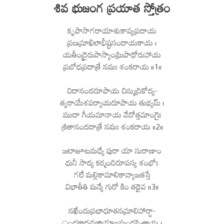
శివ భుజంగ ప్రయాత స్తోత్రం
కృపాసాగరాయాశుకావ్యప్రదాయ
ప్రణమ్రాఖిలాభీష్టసందాయకాయ ।
యతీంద్రైరుపాస్యాంఘ్రిపాథోరుహాయ
ప్రబోధప్రదాత్రే నమః శంకరాయ ॥1॥
చిదానందరూపాయ చిన్ముద్రికోద్య-
త్కరాయేశపర్యాయరూపాయ తుభ్యమ్ ।
ముదా గీయమానాయ వేదోత్తమాంగైః
శ్రితానందదాత్రే నమః శంకరాయ ॥2॥
జటాజూటమధ్యే పురా యా సురాణాం
ధునీ సాద్య కర్మందిరూపస్య శంభోః
గలే మల్లికామాలికావ్యాజతస్తే
విభాతీతి మన్యే గురో కిం తథైవ ॥3॥
నఖేందుప్రభాధూతనమ్రాలిహార్దా-
ంధకారవ్రజాయాబ్జమందస్మితాయ ।