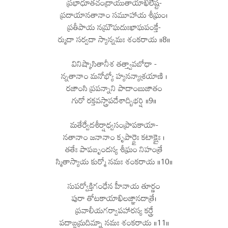
ప్రభాధూతచంద్రాయుతాయాఖిలేష్ట-
ప్రదాయానతానాం సమూహాయ శీఘ్రం।
ప్రతీపాయ నమ్రౌఘదుఃఖాఘపంక్తే-
ర్ముదా సర్వదా స్యాన్నమః శంకరాయ ॥8॥
వినిష్కాసితానీశ తత్త్వావబోధా -
న్నతానాం మనోభ్యో హ్యనన్యాశ్రయాణి ।
రజాంసి ప్రపన్నాని పాదాంబుజాతం
గురో రక్తవస్త్రాపదేశాద్బిభర్షి ॥9॥
మతేర్వేదశీర్షాధ్వసంప్రాపకాయా-
నతానాం జనానాం కృపార్ద్రైః కటాక్షైః ।
తతేః పాపబృందస్య శీఘ్రం నిహంత్రే
స్మితాస్యాయ కుర్మో నమః శంకరాయ ॥10॥
సుపర్వోక్తిగంధేన హీనాయ తూర్ణం
పురా తోటకాయాఖిలజ్ఞానదాత్రే।
ప్రవాలీయగర్వాపహారస్య కర్త్రే
పదాబ్జమ్రదిమ్నా నమః శంకరాయ ॥11॥