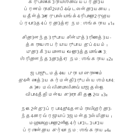
க்ருபாஸாக3ராயாஶுகாவ்யப்ரதா3ய
ப்ரணம்ராகி2லாபீ4ஷ்டஸன்தா3யகாய ।
யதீன்த்3ரைருபாஸ்யாங்க்4ரிபாதோ2ருஹாய
ப்ரபோ3த4ப்ரதா3த்ரே நம: ஶங்கராய ॥1॥
சிதா3னந்த3ரூபாய சின்முத்3ரிகோத்3ய-
த்கராயேஶபர்யாயரூபாய துப்4யம் ।
முதா3 கீ3யமானாய வேதோ3த்தமாங்கை3:
ஶ்ரிதானந்த3தா3த்ரே நம: ஶங்கராய ॥2॥
ஜடாஜூடமத்4யே புரா யா ஸுராணாம்
து4னீ ஸாத்3ய கர்மன்தி3ரூபஸ்ய ஶம்போ4:
க3லே மல்லிகாமாலிகாவ்யாஜதஸ்தே
விபா4தீதி மன்யே கு3ரோ கிஂ ததை2வ ॥3॥
நகே2ன்து3ப்ரபா4தூ4தனம்ராலிஹார்தா3-
ந்த4காரவ்ரஜாயாப்3ஜமன்த3ஸ்மிதாய ।
மஹாமோஹபாதோ2னிதே4ர்பா3ட3பா3ய
ப்ரஶான்தாய குர்மோ நம: ஶங்கராய ॥4॥