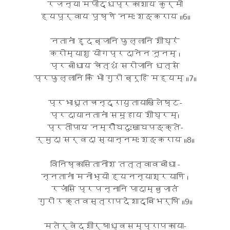
रजन्या मपीद्धप्रकाशाय कुर्मो
ह्यपूर्वाय पूष्णे नमः शङ्कराय ॥6॥
नतानां हृदब्जानि फुल्लानि शीघ्रं
करोम्याशु योगप्रदानेन नूनम् ।
प्रबोधाय चेत्थं सरोजानि धत्से
प्रफुल्लानि किं भो गुरो ब्रूहि मह्यम् ॥7॥
प्रभाधूतचन्द्रायुतायाखिलेष्ट-
प्रदायानतानां समूहाय शीघ्रम्।
प्रतीपाय नम्रौघदुःखाघपङ्क्ते-
र्मुदा सर्वदा स्यान्नमः शङ्कराय ॥8॥
विनिष्कासितानीश तत्त्वावबोधा -
न्नतानां मनोभ्यो ह्यनन्याश्रयाणि ।
रजांसि प्रपन्नानि पादाम्बुजातं
गुरो रक्तवस्त्रापदेशाद्बिभर्षि ॥9॥
मतेर्वेदशीर्षाध्वसम्प्रापकाया-