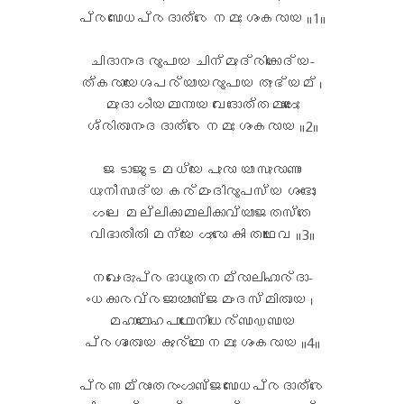
പ്രബോധപ്രദാത്രേ നമഃ ശംകരായ ॥1॥
ചിദാനംദരൂപായ ചിന്മുദ്രികോദ്യ-
ത്കരായേശപര്യായരൂപായ തുഭ്യമ് ।
മുദാ ഗീയമാനായ വേദോത്തമാംഗൈഃ
ശ്രിതാനംദദാത്രേ നമഃ ശംകരായ ॥2॥
ജടാജൂടമധ്യേ പുരാ യാ സുരാണാം
ധുനീ സാദ്യ കര്മംദിരൂപസ്യ ശംഭോഃ
ഗലേ മല്ലികാമാലികാവ്യാജതസ്തേ
വിഭാതീതി മന്യേ ഗുരോ കിം തഥൈവ ॥3॥
നഖേംദുപ്രഭാധൂതനമ്രാലിഹാര്ദാ-
ംധകാരവ്രജായാബ്ജമംദസ്മിതായ ।
മഹാമോഹപാഥോനിധേര്ബാഡബായ
പ്രശാംതായ കുര്മോ നമഃ ശംകരായ ॥4॥
പ്രണമ്രാംതരംഗാബ്ജബോധപ്രദാത്രേ