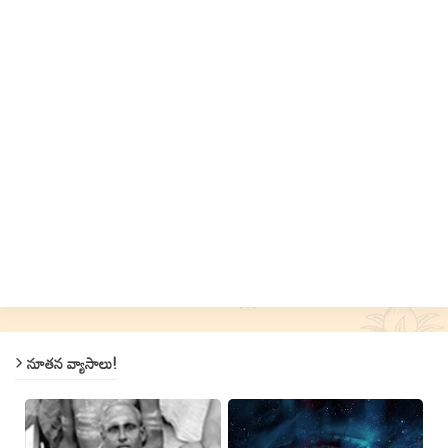
నూతన వ్యాసాలు!