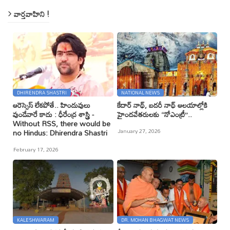
వార్తవాహిని !
DHIRENDRA SHASTRI
NATIONAL NEWS
ఆరెస్సెస్ లేకపోతే.. హిందువులు
కేదార్ నాథ్, బదరీ నాథ్ ఆలయాల్లోకి
వుండేవారే కాదు : ధీరేంద్ర శాస్త్రి -
హైందవేతరులకు ‘‘నోఎంట్రీ’’..
Without RSS, there would be
January 27, 2026
no Hindus: Dhirendra Shastri
February 17, 2026
KALESHWARAM
DR. MOHAN BHAGWAT NEWS