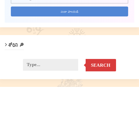
శోధిని 🔎
SEARCH