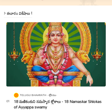
ఈవారం విశేషాలు !
TELUGU BHAARATH
శ్లోకము
18 మణికంఠుని నమస్కార శ్లోకాలు - 18 Namaskar Shlokas
of Ayyappa swamy