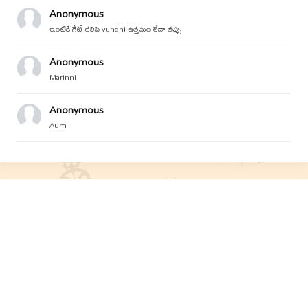
Anonymous
ఇంటికి గేట్ కలిపి vundhi ఉత్తమం లేదా తప్పు
Anonymous
Marinni
Anonymous
Aum