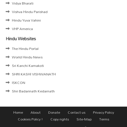
Vidya Bharati
Vishva Hindu Parishad
Hindu Yuva Vahini
VHP America
Hindu Websites
The Hindu Portal
World Hindu News
Sri Kanchi Kamakoti
SHRI KASHI VISHWANATH
ISKCON
Shri Badarinath Kedarnath
Home
About
Donate
Contact us
Privacy Policy
Cookies Policy !
Copy rights
Site-Map
Terms