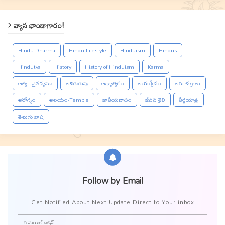
వ్యాస భాండాగారం!
Hindu Dharma
Hindu Lifestyle
Hinduism
Hindus
Hindutva
History
History of Hinduism
Karma
ఆత్మ - చైతన్యము
ఆదిగురువు
ఆధ్యాత్మికం
ఆయర్వేదం
ఆరు చక్రాలు
ఆరోగ్యం
ఆలయం-Temple
జాతీయవాదం
జీవన శైలి
తీర్థయాత్ర
తెలుగు భాష
Follow by Email
Get Notified About Next Update Direct to Your inbox