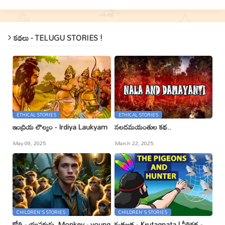
కథలు - TELUGU STORIES !
ETHICAL STORIES
ETHICAL STORIES
ఇంద్రియ లౌల్యం - Irdiya Laukyam
నలదమయంతుల కథ..
May 09, 2025
March 22, 2025
CHILDREN'S STORIES
CHILDREN'S STORIES
కోతి - యువకుడు, Monkey - young
కృతజ్ఞత - Kr̥utagnata | నీతికథ -