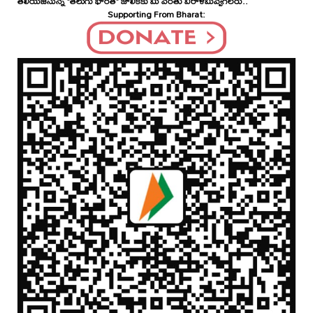
తెలియజేసున్న "తెలుగు భారత్" జాలికకు మీ వంతు విరాళమివ్వగలరు..
Supporting From Bharat: