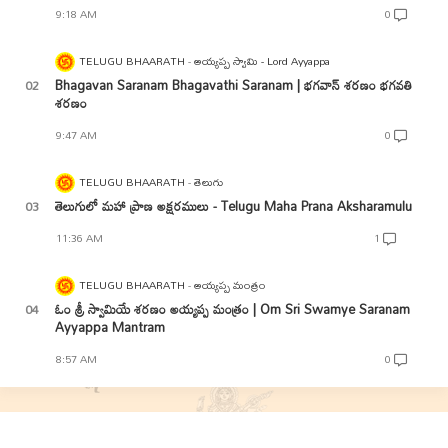
9:18 AM
0
TELUGU BHAARATH
అయ్యప్ప స్వామి - Lord Ayyappa
Bhagavan Saranam Bhagavathi Saranam | భగవాన్ శరణం భగవతి
శరణం
9:47 AM
0
TELUGU BHAARATH
తెలుగు
తెలుగులో మహా ప్రాణ అక్షరములు - Telugu Maha Prana Aksharamulu
11:36 AM
1
TELUGU BHAARATH
అయ్యప్ప మంత్రం
ఓం శ్రీ స్వామియే శరణం అయ్యప్ప మంత్రం | Om Sri Swamye Saranam
Ayyappa Mantram
8:57 AM
0