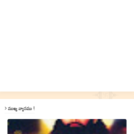
ముఖ్య వ్యాసము !