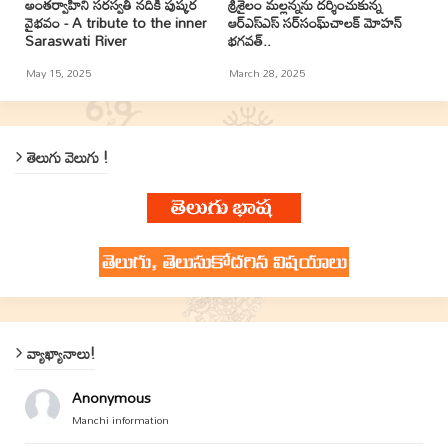
అంతర్వాహిని సరస్వతీ నదికి పుష్కర
శ్రీశైలం మల్లన్నను దర్శించుకున్న
వైభవం - A tribute to the inner
ఆర్ఎస్ఎస్ సర్‌సంఘ్‌చాలక్ మోహన్
Saraswati River
భగవత్..
May 15, 2025
March 28, 2025
తెలుగు వెలుగు !
వ్యాఖ్యానాలు!
Anonymous
Manchi information