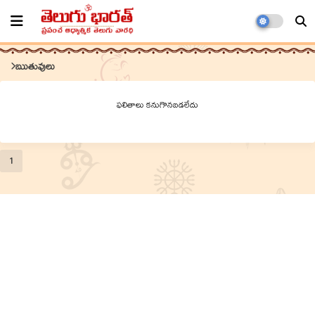
ఋతువులు
ఫలితాలు కనుగొనబడలేదు
1