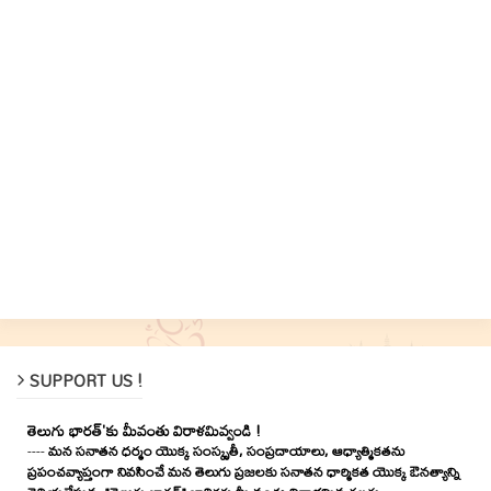
SUPPORT US !
తెలుగు భారత్'కు మీవంతు విరాళమివ్వండి !
----
మన సనాతన ధర్మం యొక్క సంస్కృతీ, సంప్రదాయాలు, ఆధ్యాత్మికతను
ప్రపంచవ్యాప్తంగా నివసించే మన తెలుగు ప్రజలకు సనాతన ధార్మికత యొక్క ఔనత్యాన్ని