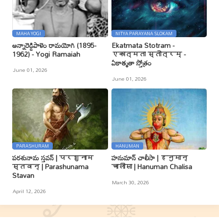
MAHA YOGI
NITYA PARAYANA SLOKAM
అన్నారెడ్డిపాళెం రామయోగి (1895-
Ekatmata Stotram -
1962) - Yogi Ramaiah
एकात्मता स्तोत्रम् -
ఏకాత్మతా స్తోత్రం
June 01, 2026
June 01, 2026
PARASHURAM
HANUMAN
పరశునామ స్తవన్ | परशुनाम
హనుమాన్ చాలీసా | हनुमान्
स्तवन् | Parashunama
चालीसा | Hanuman Chalisa
Stavan
March 30, 2026
April 12, 2026