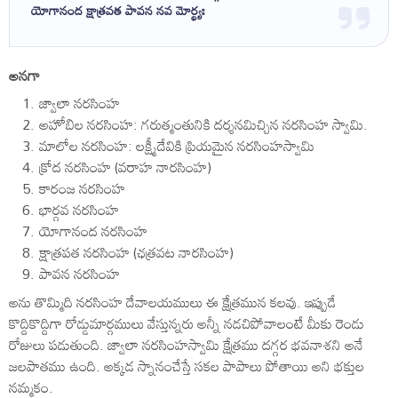
యోగానంద క్షాత్రవత పావన నవ మోర్థ్యః
అనగా
జ్వాలా నరసింహ
అహోబిల నరసింహ: గరుత్మంతునికి దర్శనమిచ్చిన నరసింహ స్వామి.
మాలోల నరసింహ: లక్ష్మీదేవికి ప్రియమైన నరసింహస్వామి
క్రోద నరసింహ (వరాహ నారసింహ)
కారంజ నరసింహ
భార్గవ నరసింహ
యోగానంద నరసింహ
క్షాత్రపత నరసింహ (ఛత్రవట నారసింహ)
పావన నరసింహ
అను తొమ్మిది నరసింహ దేవాలయములు ఈ క్షేత్రమున కలవు. ఇప్పుడే
కొద్దికొద్దిగా రోడ్డుమార్గములు వేస్తున్నరు అన్నీ నడచిపోవాలంటే మీకు రెండు
రోజులు పడుతుంది. జ్వాలా నరసింహస్వామి క్షేత్రము దగ్గర భవనాశని అనే
జలపాతము ఉంది. అక్కడ స్నానంచేస్తే సకల పాపాలు పోతాయి అని భక్తుల
నమ్మకం.