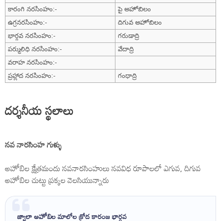
కారంగి నరసింహం:-
పై అహోబిలం
ఉగ్రనరసింహం:-
దిగువ అహోబిలం
భార్గవ నరసింహం:-
గరుడాద్రి
పర్ములిధి నరసింహం:-
వేదాద్రి
వరాహ నరసింహం:-
ప్రహ్లాద నరసింహం:-
గంధాద్రి
దర్శనీయ స్థలాలు
నవ నారసింహ గుళ్ళు
అహోబిల క్షేత్రమందు నవనారసింహులు నవవిధ రూపాలలో ఎగువ, దిగువ
అహోబిల చుట్టు ప్రక్కల వెలసియున్నారు
జ్వాలా అహోబిల మాలోల క్రోద కారంజ భార్గవ