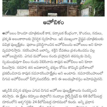
అహోబిళం
అ
హోబలం హిందూ యాత్రికులకే కాక, పర్యాటక కేంద్రంగా, కొండలు, నదులు,
ప్రకృతి అలంకారాలకు నైసర్గిక స్వరూపాలు. ఇది ముఖ్యంగా వైష్ణవ యాత్రికులకు
పవిత్ర పుణ్యక్షేత్రం. పురాణ ప్రసిద్ధిగాంచిన అహోబిలంను అహోబలం అని కూడా
వ్యవహరిస్తారు. నరసింహుడి బలాన్ని, శక్తిని దేవతలు ప్రశంశించడం వల్ల
అహోబలమైనది. ఎగువ మహోబలం నందు ప్రహ్లాదుని తపస్సుకు మెచ్చి
స్వయంభువుగా బిలం నందు వెలిసినాడు కావున అహోబిలం అని కూడా
పిలుస్తారు. నరహరి తన అవతారాన్ని భక్తుల కోసం తొమ్మిది ప్రదేశాలలో
ప్రకటించినాడు కావున నవనారసింహక్షేత్రం అని అంటారు. నవనారసింహులలో
దిగువ అహోబిలంలో పేర్కొనబడలేదు. కాని ఈ ఆలయప్రాశస్తం అమోఘమైనది.
ఇక్కడికి వచ్చిన భక్తులు ఎగువ దిగువ అహోబల పుణ్యక్షేత్రాలను సందర్శించి
తరిస్తారు. ఈ క్షేత్రం కర్నూలు జిల్లాలోని నంద్యాల రైల్వేస్టేషన్ కు 68 కిలోమీటర్ల
దూరంలోని ఆళ్ళగడ్డకు 24 కిలోమీటర్ల దూరములో కలదు. అన్ని ప్రధాన