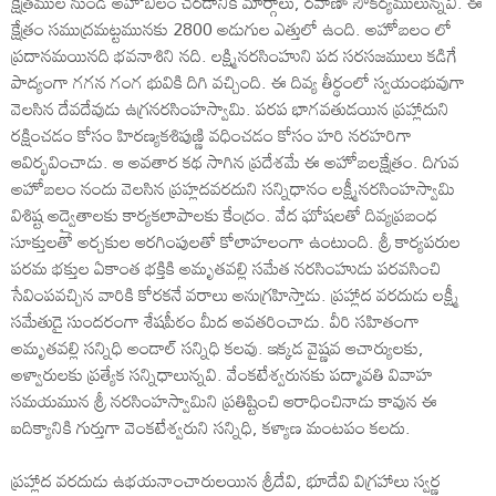
క్షేత్రముల నుండి అహోబిలం చేరడానికి మార్గాలు, రవాణా సౌకర్యములున్నవి. ఈ
క్షేత్రం సముద్రమట్టమునకు 2800 అడుగుల ఎత్తులో ఉంది. అహోబలం లో
ప్రదానమయినది భవనాశిని నది. లక్ష్మినరసింహుని పద సరసజములు కడిగే
పాద్యంగా గగన గంగ భువికి దిగి వచ్చింది. ఈ దివ్య తీర్థంలో స్వయంభువుగా
వెలసిన దేవదేవుడు ఉగ్రనరసింహస్వామి. పరప భాగవతుడయిన ప్రహ్లాదుని
రక్షించడం కోసం హిరణ్యకశిపుణ్ణి వధించడం కోసం హరి నరహరిగా
ఆవిర్భవించాడు. ఆ అవతార కథ సాగిన ప్రదేశమే ఈ అహోబలక్షేత్రం. దిగువ
అహోబలం నందు వెలసిన ప్రహ్లదవరదుని సన్నిధానం లక్ష్మీనరసింహస్వామి
విశిష్ట అద్వైతాలకు కార్యకలాపాలకు కేంద్రం. వేద ఘోషలతో దివ్యప్రబంధ
సూక్తులతో అర్చకుల ఆరగింపులతో కోలాహలంగా ఉంటుంది. శ్రీ కార్యపరుల
పరమ భక్తుల ఏకాంత భక్తికి అమృతవల్లి సమేత నరసింహుడు పరవసించి
సేవింపవచ్చిన వారికి కోరకనే వరాలు అనుగ్రహిస్తాడు. ప్రహ్లాద వరదుడు లక్ష్మీ
సమేతుడై సుందరంగా శేషపీఠం మీద అవతరించాడు. వీరి సహితంగా
అమృతవల్లి సన్నిధి అండాల్ సన్నిధి కలవు. ఇక్కడ వైష్ణవ ఆచార్యులకు,
అళ్వారులకు ప్రత్యేక సన్నిధాలున్నవి. వేంకటేశ్వరునకు పద్మావతి వివాహ
సమయమున శ్రీ నరసింహస్వామిని ప్రతిష్టించి ఆరాధించినాడు కావున ఈ
ఐదిక్యానికి గుర్తుగా వెంకటేశ్వరుని సన్నిధి, కళ్యాణ మంటపం కలదు.
ప్రహ్లాద వరదుడు ఉభయనాంచారులయిన శ్రీదేవి, భూదేవి విగ్రహాలు స్వర్ణ