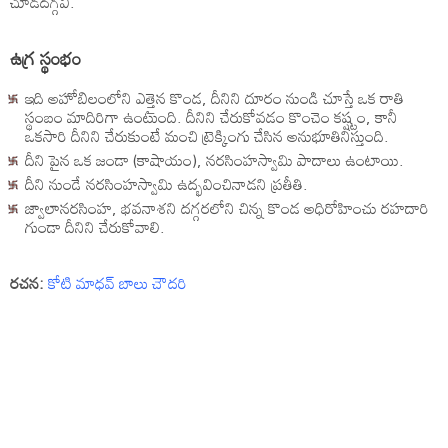
చూడదగ్గవి.
ఉగ్ర స్థంభం
ఇది అహోబిలంలోని ఎత్తైన కొండ, దీనిని దూరం నుండి చూస్తే ఒక రాతి
స్థంబం మాదిరిగా ఉంటుంది. దీనిని చేరుకోవడం కొంచెం కష్ష్టం, కానీ
ఒకసారి దీనిని చేరుకుంటే మంచి ట్రెక్కింగు చేసిన అనుభూతినిస్తుంది.
దీని పైన ఒక జండా (కాషాయం), నరసింహస్వామి పాదాలు ఉంటాయి.
దీని నుండే నరసింహస్వామి ఉద్భవించినాడని ప్రతీతి.
జ్వాలానరసింహ, భవనాశని దగ్గరలోని చిన్న కొండ అధిరోహించు రహదారి
గుండా దీనిని చేరుకోవాలి.
రచన:
కోటి మాధవ్ బాలు చౌదరి