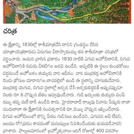
చరిత్ర
ఈ క్షేత్రాన్ని 1830ల్లో కాశీయాత్రచేసి దానిని గ్రంథస్థం చేసిన
యాత్రాచరిత్రకారుడు ఏనుగుల వీరాస్వామయ్య తన కాశీయాత్రా చరిత్రలో
వర్ణించారు. ఆయన వ్రాసిన ప్రకారం 1830 నాటికి ఎగువ అహోబిలానికి, దిగువ
అహోబిలానికి నడుమ చీకటిగల అడవి ఉండేది. అప్పటికి ఈ స్థలం కుంభకోణం
వద్దనుండే అహోబళం జియ్యరు వారి ఆధీనం. వారి ముద్రకర్త అహోబిలానికి
రెండు క్రోసుల దూరానగల బాచపల్లెలో ఉండి ఈ స్థలాన్ని చూసుకునేవారు.
ముద్రకర్త యెగువ, దిగువ స్థలాల్లో అర్చన చేసే అర్చకులిద్దరికీ అప్పుడప్పుడూ
నెలకు రూ.6 చొప్పున జీతం ఇస్తూవుండేవారు. గుడి ఖర్చులకు జియ్యరు పంపే
డబ్బు తప్ప మరే దారీ ఉండేది కాదు. హైదరాబాద్ రాజ్యపు దివాను పేష్కరు రాజా
చందులాలా ఈ క్షేత్రానికి సంవత్సరానికి రూ.వెయ్యి చొప్పున ఇప్పించేవారు.
దిగువ అహోబిలంలో కొన్ని పేదల గుడిసెలు ఉండేవని, ఎగువన అవీ లేవని,
జలము రోగప్రదం కావడంతో మనుష్యులు నివశించేందుకు భయపడేవారని
వ్రాశారు. ఫాల్గుణమాసంలో బ్రహ్మోత్సవాలు జరిగే రోజుల్లో 400 వరహాల