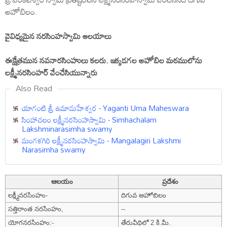
అహోబిలం.
వైవిధ్యమైన నరసింహస్వామి ఆలయాలు
ఈక్షేత్రమున నవనారసింహులు కలరు. ఇక్కడగల అహోబిల మఠములోను
లక్ష్మీనరసింహర్ వేంచేసియున్నారు
Also Read
యాగంటి శ్రీ ఉమామహేశ్వర - Yaganti Uma Maheswara
సింహాచలం లక్ష్మీనరసింహస్వామి - Simhachalam
Lakshminarasimha swamy
మంగళగిరి లక్ష్మీనరసింహస్వామి - Mangalagiri Lakshmi
Narasimha swamy
ఆలయం
ప్రదేశం
లక్ష్మీనరసింహం-
దిగువ అహోబిలం
సత్తిరాంత నరసింహం,
--
యోగనరసింహం:-
తేరువీథిలో 2 కి.మీ.