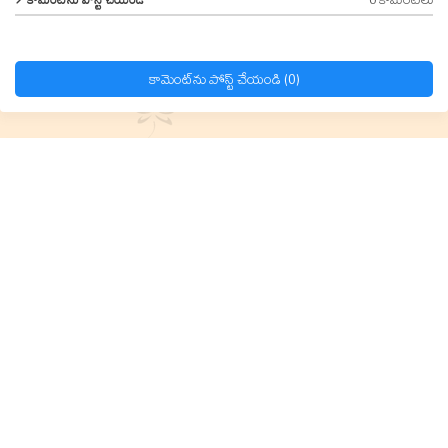
కామెంట్‌ను పోస్ట్ చేయండి (0)