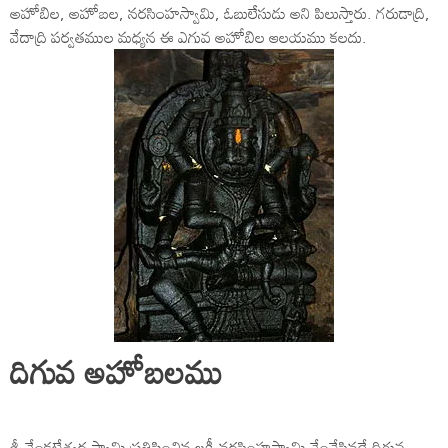
అహోబిల, అహోబల, నరసింహస్వామి, ఓబులేసుడు అని పిలుస్తారు. గరుడాద్రి,
వేదాద్రి పర్వతముల మధ్యన ఈ ఎగువ అహోబిల ఆలయము కలదు.
దిగువ అహోబలము
శ్రీ వేంకటేశ్వర స్వామి ప్రతిష్టించిన లక్ష్మీనరసింహస్వామి వేంచేసినదే దిగువ