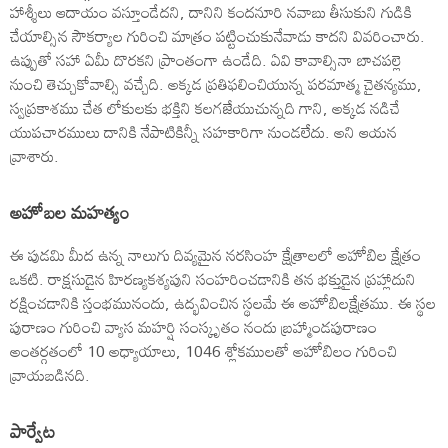
హాశ్శీలు ఆదాయం వస్తూండేదని, దానిని కందనూరి నవాబు తీసుకుని గుడికి
చేయాల్సిన సౌకర్యాల గురించి మాత్రం పట్టించుకునేవాడు కాదని వివరించారు.
ఉప్పుతో సహా ఏమీ దొరకని ప్రాంతంగా ఉండేది. ఏవి కావాల్సినా బాచపల్లె
నుంచి తెచ్చుకోవాల్సి వచ్చేది. అక్కడ ప్రతిఫలించియున్న పరమాత్మ చైతన్యము,
స్వప్రకాశము చేత లోకులకు భక్తిని కలగజేయుచున్నది గాని, అక్కడ నడిచే
యుపచారములు దానికి నేపాటికిన్నీ సహకారిగా నుండలేదు. అని ఆయన
వ్రాశారు.
అహోబల మహత్యం
ఈ పుడమి మీద ఉన్న నాలుగు దివ్యమైన నరసింహ క్షేత్రాలలో అహోబిల క్షేత్రం
ఒకటి. రాక్షసుడైన హిరణ్యకశ్యపుని సంహరించడానికి తన భక్తుడైన ప్రహ్లాదుని
రక్షించడానికి స్తంభమునందు, ఉద్భవించిన స్థలమే ఈ అహోబిలక్షేత్రము. ఈ స్థల
పురాణం గురించి వ్యాస మహర్షి సంస్కృతం నందు బ్రహ్మాండపురాణం
అంతర్గతంలో 10 అధ్యాయాలు, 1046 శ్లోకములతో అహోబిలం గురించి
వ్రాయబడినది.
పార్వేట