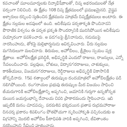
కవచాలతో మూలమూర్తులకు దివ్యాభిషేకాలతో, దివ్య ఆభరణములతో నేత్ర
పర్వంగా నిలిచింది. ఈ క్షేత్రం 108 దివ్య క్షేత్రములలో ప్రముఖమైనది. వైష్ణవ
ఆళ్వారులు దర్శించి స్తుతించిన క్షేత్రమును మాత్రమే దివ్యక్షేత్రములు అంటారు. ఈ
క్షేత్రం నల్లమల అడవులలో ఉంది. ఆదిశేషుడు పర్వతాకృతి పొందినాడని
పౌరాణిక విశ్వసం ఈ పర్వత ప్రకృతి సౌందర్యానికి మురిసిపోయిన ఆదిశేషుడు
వయ్యారంగా పవళించారు. ఆ పడగలపై శ్రీనివాసుడు, నడుముపై
నారసింహుడు, తోకపై మల్లిఖార్జునుడు ఆవిర్భవించారు. వీరు నల్లమల
మగసిరులుగా మలచినారు. తిరుమల, అహోబిలం, శ్రీశైలం స్వయం వ్యక్త
క్షేత్రాలు. అహోబిలక్షేత్ర ప్రసిద్ధికి, అభివృద్ధికి ఎందురో రాజులు, రాజన్యులు, ఎన్నో
సేవలందించారు. పల్లవులు, చోళులు, విద్యానగరరాజులు, చాళుక్యులు,
కాకతీయులు, విజయనగరరాజులు, రెడ్డిరాజులు అభివృద్ధికి వికాసానికి
తోడ్పడినారు. 15వ శతాబ్దంలో తురుష్కుల దండయాత్రలో అహోబిలక్షేత్రం పడి
నలిగిపోయింది. రంగరాయల ప్రభువు తురుష్కుల మీద విజయం సాధించి
జీయరుగారికి అహోబిలక్షేత్రాన్ని అప్పగించి, జయానికి గుర్తుగా ఉన్నతోన్నత
మయిన జయస్తంభాన్ని దేవాలయ చివరి ప్రాకారమందు స్థాపించాడు. ఇది
ఇప్పటికి మనం చూడవచ్చు. పరమశివ భక్తుడయిన ప్రతాప రుద్రమహారాజు
దినచర్య ప్రకారం శివలింగం పోతపోయగా నృసింహాకృతి వచ్చినందుకు ఆ
విగ్రహాన్ని మొదటి అహోబిల పీఠాధిపతి వారికి అప్పగించి, జీవితాంతం
నరసింహుని సేవించి పూజించాడు.