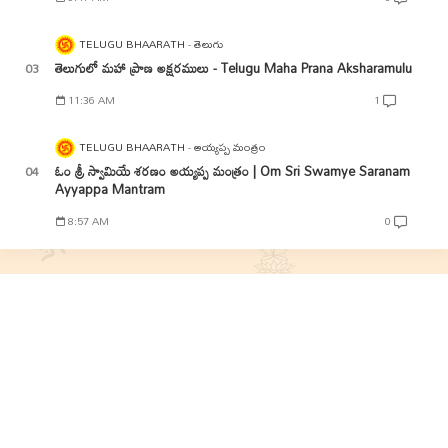
TELUGU BHAARATH
తెలుగు
తెలుగులో మహా ప్రాణ అక్షరములు - Telugu Maha Prana Aksharamulu
11:36 AM
1
TELUGU BHAARATH
అయ్యప్ప మంత్రం
ఓం శ్రీ స్వామియే శరణం అయ్యప్ప మంత్రం | Om Sri Swamye Saranam
Ayyappa Mantram
8:57 AM
0