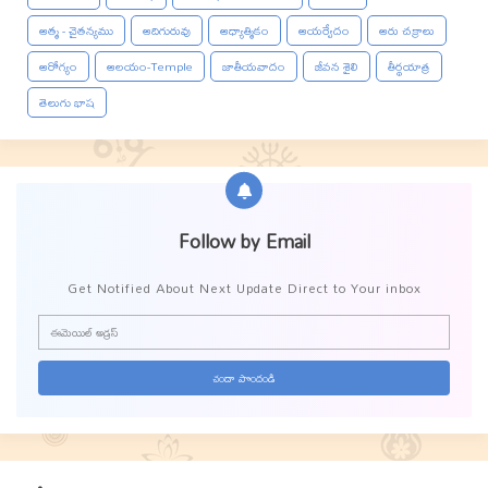
ఆత్మ - చైతన్యము
ఆదిగురువు
ఆధ్యాత్మికం
ఆయర్వేదం
ఆరు చక్రాలు
ఆరోగ్యం
ఆలయం-Temple
జాతీయవాదం
జీవన శైలి
తీర్థయాత్ర
తెలుగు భాష
Follow by Email
Get Notified About Next Update Direct to Your inbox