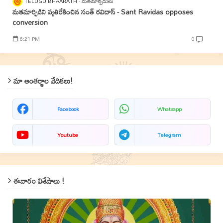
TELUGU BHAARATH
మతమార్పిడులు
మతమార్పిడిని వ్యతిరేకించిన సంత్‌ రవిదాస్‌ - Sant Ravidas opposes
conversion
6:21 PM
0
మా అంతర్జాల వేదికలు!
Facebook
Whatsapp
Youtube
Telegram
ఈవారం విశేషాలు !