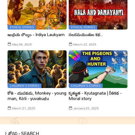
ETHICAL STORIES
ETHICAL STORIES
ఇంద్రియ లౌల్యం - Irdiya Laukyam
నలదమయంతుల కథ..
May 09, 2025
March 22, 2025
CHILDREN'S STORIES
CHILDREN'S STORIES
కోతి - యువకుడు, Monkey - young
కృతజ్ఞత - Kr̥utagnata | నీతికథ -
man, Kōti - yuvakuḍu
Moral story
March 21, 2025
January 03, 2025
శోదిని - SEARCH