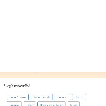
వ్యాస భాండాగారం!
Hindu Dharma
Hindu Lifestyle
Hinduism
Hindus
Hindutva
History
History of Hinduism
Karma