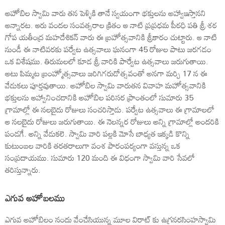
అహోబిల స్వామి వారు తన పెళ్ళికి తానే స్వయంగా భక్తులను అహ్వాఇస్తానని
అన్నారట. ఆరు వందల సంవత్సరాల క్రితం ఆ నాటి ప్రప్రధమ పీఠధి పతి శ్రీ శఠ
గోప యతీంద్ర మహదేశికన్ వారు ఈ బ్రహోత్సవానికి శ్రీకారం చుట్టారు. ఆ నాటి
నుండీ ఈ నాటివరకు పర్వేట ఉత్సవాలు ఘనంగా 45 రోజుల పాటు జరగడం
ఒక విశేషము. తిరుమలలో కూడ శ్రీ వారికి పార్వేట ఉత్సవాలు జరుగుతాయి.
అటు పిమ్మట బ్రంహ్మోత్సవాలు జరిగిగరుడోత్సవంతో అనగా మర్చి 17 న ఈ
వేడుకలు పూర్తవుతాయి. అహోబిల స్వామి వారుతన వివాహ మహోత్సవానికి
భక్తులను ఆహ్వానించడానికి అహోబిల పరిసర ప్రాంతంలో సుమారు 35
గ్రామాల్లో ఈ నలబైదు రోజులు సంచరిస్తాడు. పర్వేట ఉత్సవాలు ఈ గ్రామాలలో
ఆ నలబైదు రోజులు జరుగుతాయి. ఈ నెలన్నర రోజులు అన్ని గ్రామాల్లో అందరికి
పండగే. అన్ని వేడుకలె. స్వామి వారి పల్లకి మోసే బాధ్యత ఇక్కడి కొన్ని
కుటుంబల వారికి తరతరాలుగా వంశ పారంపర్యంగా వస్తున్న ఒక
సంప్రదాయము. సుమారు 120 మంది ఈ విధంగా స్వామి వారి సేవలో
తరిస్తున్నారు.
ఎగువ అహోబలము
ఎగువ అహోబిలం నందు వేంచేసియున్న మూల విరాట్ కు ఉగ్రనరసింహస్వామి