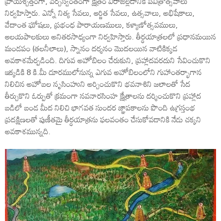
ప్రాయశ్చిత్తంగా, వర్చస్వంతంగా క్షేత్రం విరాజిల్లడానికి పవిత్రోత్సవాలు
నిర్వహిస్తారు. ఎన్నో నిత్య సేవలు, ఆర్జిత సేవలు, ఉత్సవాలు, అభిషేకాలు,
వేదాంత ఘోషలు, ప్రభంధ పారాయణములు, కళ్యాణోత్సవములు,
ఆలయపాలకులు అనితరసాధ్యంగా నిర్వహిస్తారు. తీర్థయాత్రలలో ప్రధానమయిన
మండపం (తలనీలాలు), స్నానం దర్శనం మొదలయిన వాటికిక్కడ
అవకాశమేర్పడింది. దిగువ అహోబిలం చేరుకుని, ప్రహ్లాదవరదుని సేవించుకొని
ఇక్కడికి 8 కి.మీ దూరములోనున్న ఎగువ అహోబిలంలోని గుహాంతర్భాగాన
నిలిచిన అహోబల నృసింహుని అర్చించుకొని భవనాశిని జలాలతో సేద
తీర్చుకొని ఓర్పుతో క్రమంగా నవనారసింహ క్షేత్రాలను దర్శించుకొని ప్రహ్లాద
బడిలో బండ మీద నిలిచి భాగవత సుందర జ్ఞాపకాలను పొంది ఉగ్రస్తంభ
ప్రదక్షిణలతో పుణీతమై తీర్ధయాత్రను ఫలవంతం చేసుకోవడానికి నేడు చక్కని
అవకాశమున్నది.