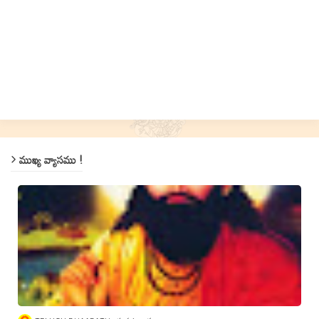
ముఖ్య వ్యాసము !