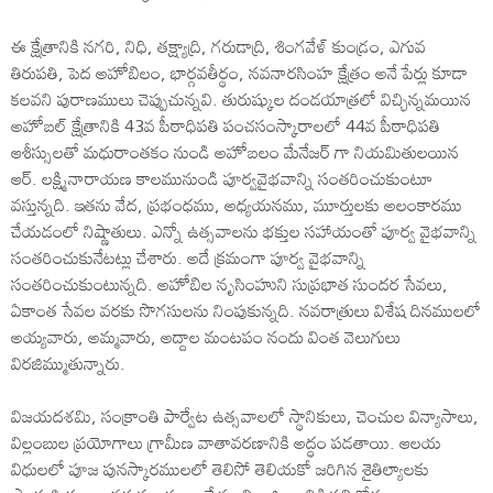
ఈ క్షేత్రానికి నగరి, నిధి, తక్ష్యాద్రి, గరుడాద్రి, శింగవేళ్ కుండ్రం, ఎగువ
తిరుపతి, పెద అహోబిలం, భార్గవతీర్థం, నవనారసింహ క్షేత్రం అనే పేర్లు కూడా
కలవని పురాణములు చెప్పుచున్నవి. తురుష్కుల దండయాత్రలో విచ్ఛిన్నమయిన
అహోబల్ క్షేత్రానికి 43వ పీఠాధిపతి పంచసంస్కారాలలో 44వ పీఠాధిపతి
ఆశీస్సులతో మధురాంతకం నుండి అహోబలం మేనేజర్ గా నియమితులయిన
ఆర్. లక్ష్మినారాయణ కాలమునుండి పూర్వవైభవాన్ని సంతరించుకుంటూ
వస్తున్నది. ఇతను వేద, ప్రభంధము, అధ్యయనము, మూర్తులకు అలంకారము
చేయడంలో నిష్ణాతులు. ఎన్నో ఉత్సవాలను భక్తుల సహాయంతో పూర్వ వైభవాన్ని
సంతరించుకునేటట్లు చేశారు. అదే క్రమంగా పూర్వ వైభవాన్ని
సంతరించుకుంటున్నది. అహోబిల నృసింహుని సుప్రభాత సుందర సేవలు,
ఏకాంత సేవల వరకు సొగసులను నింపుకున్నది. నవరాత్రులు విశేష దినములలో
అయ్యవారు, అమ్మవారు, అద్దాల మంటపం నందు వింత వెలుగులు
విరజిమ్ముతున్నారు.
విజయదశమి, సంక్రాంతి పార్వేట ఉత్సవాలలో స్థానికులు, చెంచుల విన్యాసాలు,
విల్లంబుల ప్రయోగాలు గ్రామీణ వాతావరణానికి అద్ధం పడతాయి. ఆలయ
విధులలో పూజ పునస్కారములలో తెలిసో తెలియకో జరిగిన శైతిల్యాలకు