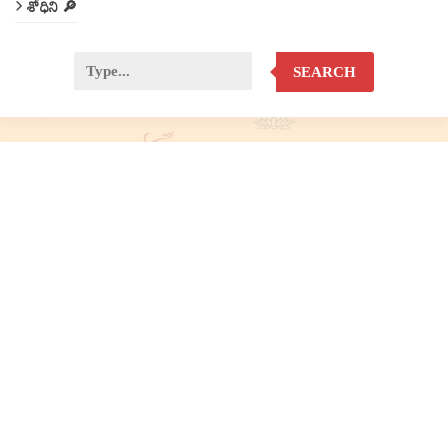
శోధిని 🔎
SEARCH