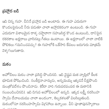
ప్రహ్లాద బడి
ఇది చిన్న గుహ. దీనినే ప్రహ్లాద బడి అంటారు. ఈ గుహ ఎదురుగా
కొండలపైనుండి నీరు పడుతూ చాలా ఆహ్లాదకరంగా ఉంటుంది. ఈ గుహ
ఎదురుగా విశాలమైన రాళ్ళ చప్టాలాగా సహజసిద్ద కొండ ఉంటుంది, దానిపైన
రకరకాల అక్షరాలు వ్రాసినట్లు గీతలు ఉంటాయి. ఈ అక్షరాలలో చాలా వాటికి
పోలికలు గమనించవచ్చు! ఈ గుహలోకి ఒకేసారి కేవలం ఐదుగురు మాత్రమే
వెళ్ళగలుగుతారు.
మఠం
అహోబిలం మఠం చాలా ప్రసిద్ధి పొందినది. ఇది వైష్ణవ మత వ్యాప్తిలో కీలక
భూమిక పోషించింది. సంకీర్తనాచార్యుడు, అన్నమయ్య ఇక్కడనే దీక్షపొంది
మంత్రోపదేశం పొందినాడు. (లేదా వారి గురుపరపంపర ఈ మఠానికి
సంబందించినది). ఇది దిగువ అహోబిలంలో ఉన్నది. ఇక్కడ లక్ష్మీ నరసింహ
స్వామి దేవాలయము చాలా అందంగా, శిల్పకళలతో విలసిల్లుతుంది.
మఠంలోనూ నరసింహస్వామి విగ్రహాలు ఉన్నాయి. వీని పూజాపునస్కారాలు