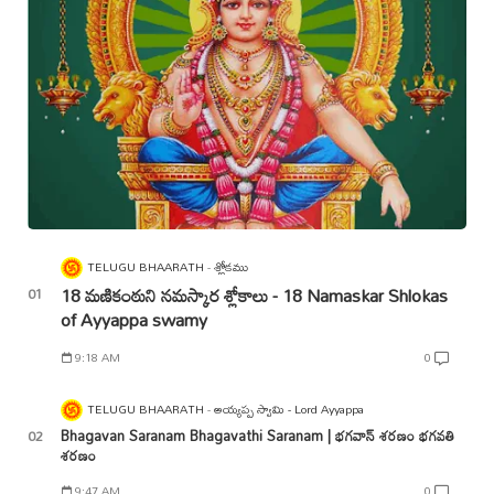
TELUGU BHAARATH
శ్లోకము
18 మణికంఠుని నమస్కార శ్లోకాలు - 18 Namaskar Shlokas
of Ayyappa swamy
9:18 AM
0
TELUGU BHAARATH
అయ్యప్ప స్వామి - Lord Ayyappa
Bhagavan Saranam Bhagavathi Saranam | భగవాన్ శరణం భగవతి
శరణం
9:47 AM
0