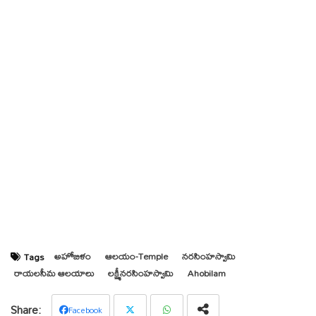
అహోబిళం
ఆలయం-Temple
నరసింహస్వామి
Tags
రాయలసీమ ఆలయాలు
లక్ష్మీనరసింహస్వామి
Ahobilam
Facebook