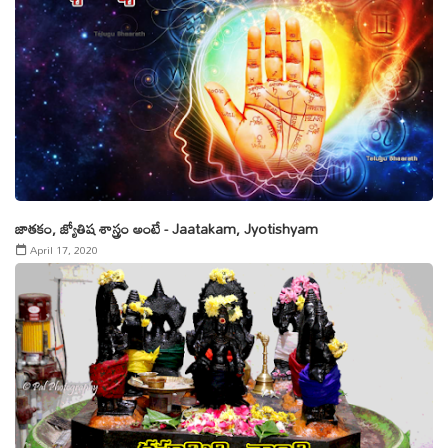
జాతకం, జ్యోతిష శాస్త్రం అంటే - Jaatakam, Jyotishyam
April 17, 2020