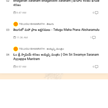
Bhagavan Saranam Bhagavathi Saranam | భగవాన్ శరణం భగవతి
శరణం
9:47 AM
0
TELUGU BHAARATH
తెలుగు
తెలుగులో మహా ప్రాణ అక్షరములు - Telugu Maha Prana Aksharamulu
11:36 AM
1
TELUGU BHAARATH
అయ్యప్ప మంత్రం
ఓం శ్రీ స్వామియే శరణం అయ్యప్ప మంత్రం | Om Sri Swamye Saranam
Ayyappa Mantram
8:57 AM
0