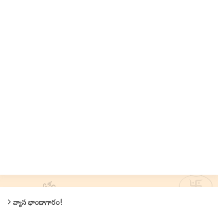
వ్యాస భాండాగారం!