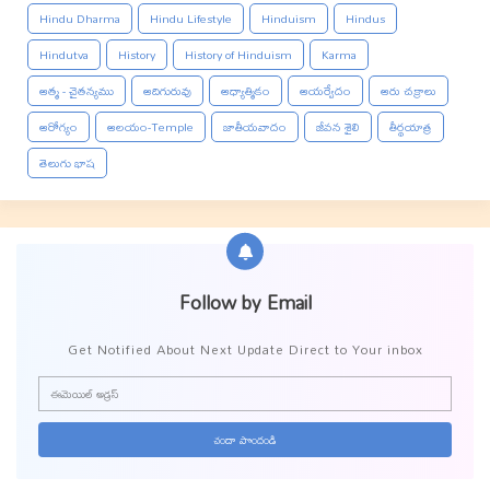
Hindu Dharma
Hindu Lifestyle
Hinduism
Hindus
Hindutva
History
History of Hinduism
Karma
ఆత్మ - చైతన్యము
ఆదిగురువు
ఆధ్యాత్మికం
ఆయర్వేదం
ఆరు చక్రాలు
ఆరోగ్యం
ఆలయం-Temple
జాతీయవాదం
జీవన శైలి
తీర్థయాత్ర
తెలుగు భాష
Follow by Email
Get Notified About Next Update Direct to Your inbox