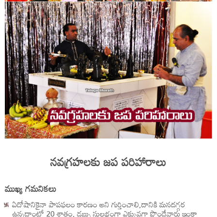
నవగ్రహలకు జప పరిహారాలు
ముఖ్య గమనికలు
ఏదోషానికైనా పాపఫలం కారణం అని గుర్తించాలి,దానికి మనదగ్గర
ఉన్నదాంట్లో 20 శాతం, డబ్బు సులభంగా ఎక్కువగా పొందేవారు ఇంకా