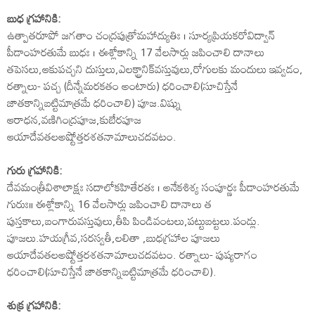
బుధ గ్రహానికి:
ఉత్పాతరూపో జగతాం చంద్రపుత్రోమహాద్యుతిః । సూర్యప్రియకరోవిద్వాన్‌
పీడాంహరతుమే బుధః । ఈశ్లోకాన్ని 17 వేలసార్లు జపించాలి దానాలు
తపెసలు,ఆకుపచ్చని దుస్తులు,ఎలక్ట్రానిక్‌వస్తువులు,రోగులకు మందులు ఇవ్వడం,
రత్నాలు- పచ్చ (దీన్నేమరకతం అంటారు) ధరించాలి(సూచిస్తేనే
జాతకాన్నిబట్టిమాత్రమే ధరించాలి) పూజ.విష్ను
ఆరాధన,వణిగింద్రపూజ,కుబేరపూజ
ఆయాదేవతలఅష్టోత్తరశతనామాలుచదవటం.
గురు గ్రహానికి:
దేవమంత్రీవిశాలాక్షః సదాలోకహితేరతః । అనేకశిశ్య సంపూర్ణః పీడాంహరతుమే
గురుః॥ ఈశ్లోకాన్ని 16 వేలసార్లు జపించాలి దానాలు త
పుస్తకాలు,బంగారువస్తువులు,తీపి పిండివంటలు,పట్టుబట్టలు.పండ్లు.
పూజలు.హయగ్రీవ,సరస్వతీ,లలితా ,బుధగ్రహాల పూజలు
ఆయాదేవతలఅష్టోత్తరశతనామాలుచదవటం. రత్నాలు- పుష్యరాగం
ధరించాలి(సూచిస్తేనే జాతకాన్నిబట్టిమాత్రమే ధరించాలి).
శుక్ర గ్రహానికి: