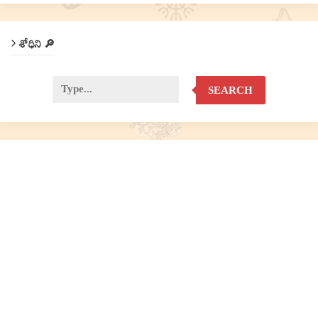
శోధిని 🔎
SEARCH