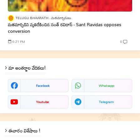
TELUGU BHAARATH
మతమార్పిడులు
మతమార్పిడిని వ్యతిరేకించిన సంత్‌ రవిదాస్‌ - Sant Ravidas opposes
conversion
6:21 PM
0
మా అంతర్జాల వేదికలు!
Facebook
Whatsapp
Youtube
Telegram
ఈవారం విశేషాలు !