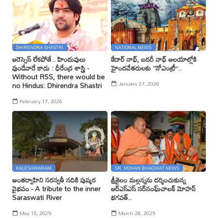
DHIRENDRA SHASTRI
NATIONAL NEWS
ఆరెస్సెస్ లేకపోతే.. హిందువులు
కేదార్ నాథ్, బదరీ నాథ్ ఆలయాల్లోకి
వుండేవారే కాదు : ధీరేంద్ర శాస్త్రి -
హైందవేతరులకు ‘‘నోఎంట్రీ’’..
Without RSS, there would be
January 27, 2026
no Hindus: Dhirendra Shastri
February 17, 2026
KALESHWARAM
DR. MOHAN BHAGWAT NEWS
అంతర్వాహిని సరస్వతీ నదికి పుష్కర
శ్రీశైలం మల్లన్నను దర్శించుకున్న
వైభవం - A tribute to the inner
ఆర్ఎస్ఎస్ సర్‌సంఘ్‌చాలక్ మోహన్
Saraswati River
భగవత్..
May 15, 2025
March 28, 2025