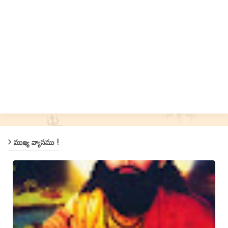
ముఖ్య వ్యాసము !