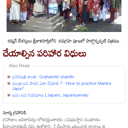
రష్యన్ దేశస్తులు శ్రీకాళహస్తిలోని నవగ్రహ పూజలో పాల్గొన్నప్పటి చిత్రము
చేయాల్సిన పరిహార విధులు
Also Read
గ్రహమిత్రి శాంతి - Grahamitri shanthi
మంత్ర జప సాధన ఎలా చేయాలి ? - How to practice Mantra
Japa?
జపం జప నియమాలు | Japam, Japaniyamalu
సూర్య గ్రహానికి:
గ్రహాణాం ఆదిరాదిత్యః లోకరక్షణకారకః । విషమస్థాన సంభూతం
పీడాంహరతుమే రవిః ఈశ్లోకాన్ని 7 వేలసార్లు జపించాలి దానాలు త