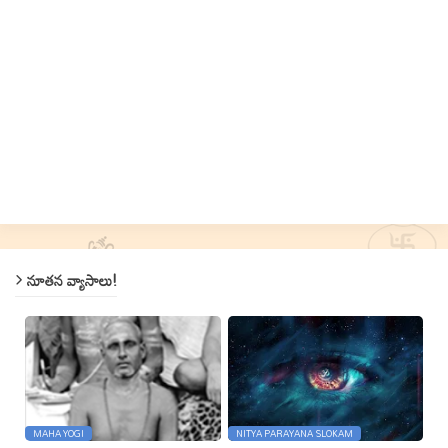
నూతన వ్యాసాలు!
MAHA YOGI
NITYA PARAYANA SLOKAM