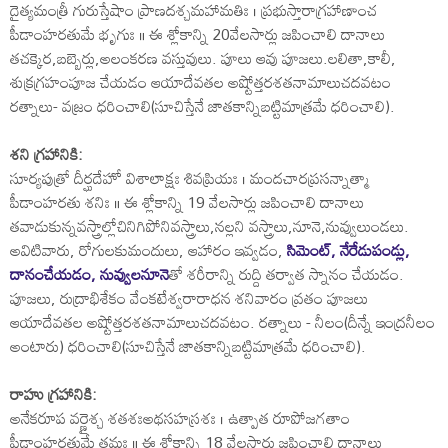
దైత్యమంత్రీ గురుస్తేషాం ప్రాణదశ్చమహామతిః । ప్రభుస్తారాగ్రహాణాంచ
పీడాంహరతుమే భృగుః ॥ ఈ శ్లోకాన్ని 20వేలసార్లు జపించాలి దానాలు
తచక్కెర,బబ్బెర్లు,అలంకరణ వస్తువులు. పూలు ఆవు పూజలు.లలితా,కాలీ,
శుక్రగ్రహంపూజ చేయడం ఆయాదేవతల అష్టోత్తరశతనామాలుచదవటం
రత్నాలు- వజ్రం ధరించాలి(సూచిస్తేనే జాతకాన్నిబట్టిమాత్రమే ధరించాలి).
శని గ్రహానికి:
సూర్యపుత్రో దీర్ఘదేహో విశాలాక్షః శివప్రియః । మందచారప్రసన్నాత్మా
పీడాంహరతు శనిః ॥ ఈ శ్లోకాన్ని 19 వేలసార్లు జపించాలి దానాలు
తవాడుకున్నవస్త్రాల్లోచినిగిపోనివస్త్రాలు,నల్లని వస్త్రాలు,నూనె,నువ్వులుండలు.
అవిటివారు, రోగులకుమందులు, ఆహారం ఇవ్వడం,
సిమెంట్‌, నేరేడుపండ్లు,
దానంచేయడం, నువ్వులనూనె
తో శరీరాన్ని రుద్ది తర్వాత స్నానం చేయడం.
పూజలు, రుద్రాభిశేకం వేంకటేశ్వరారాధన శనివారం వ్రతం పూజలు
ఆయాదేవతల అష్టోత్తరశతనామాలుచదవటం. రత్నాలు - నీలం(దీన్నే ఇంద్రనీలం
అంటారు) ధరించాలి(సూచిస్తేనే జాతకాన్నిబట్టిమాత్రమే ధరించాలి).
రాహు గ్రహానికి:
అనేకరూప వర్ణైశ్చ శతశఃఅథసహస్రశః । ఉత్పాత రూపోజగతాం
పీడాంహరతుమే తమః ॥ ఈ శ్లోకాన్ని 18 వేలసార్లు జపించాలి దానాలు