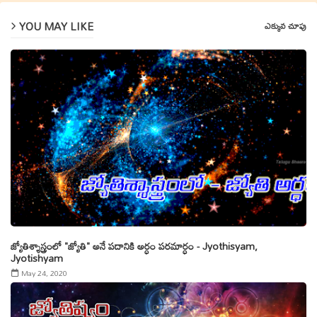
YOU MAY LIKE
ఎక్కువ చూపు
జ్యోతిశ్శాస్త్రంలో "జ్యోతి" అనే పదానికి అర్ధం పరమార్ధం - Jyothisyam,
Jyotishyam
May 24, 2020