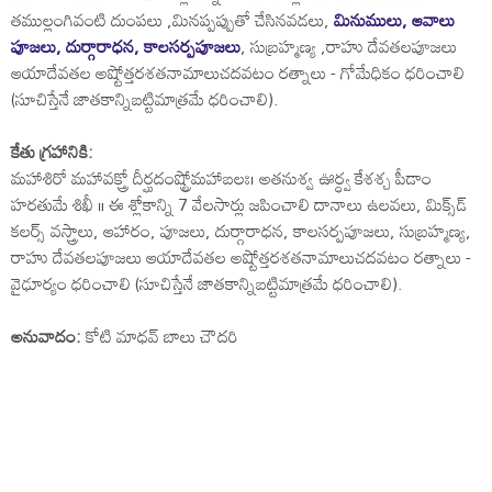
తముల్లంగివంటి దుంపలు ,మినప్పప్పుతో చేసినవడలు,
మినుములు, ఆవాలు
పూజలు, దుర్గారాధన, కాలసర్పపూజలు
, సుబ్రహ్మణ్య ,రాహు దేవతలపూజలు
ఆయాదేవతల అష్టోత్తరశతనామాలుచదవటం రత్నాలు - గోమేధికం ధరించాలి
(సూచిస్తేనే జాతకాన్నిబట్టిమాత్రమే ధరించాలి).
కేతు గ్రహానికి:
మహాశిరో మహావక్త్రో దీర్ఘదంష్ట్రోమహాబలః। అతనుశ్వ ఊర్ధ్వ కేశశ్చ పీడాం
హరతుమే శిఖీ ॥ ఈ శ్లోకాన్ని 7 వేలసార్లు జపించాలి దానాలు ఉలవలు, మిక్స్‌డ్‌
కలర్స్‌ వస్త్రాలు, ఆహారం, పూజలు, దుర్గారాధన, కాలసర్పపూజలు, సుబ్రహ్మణ్య,
రాహు దేవతలపూజలు ఆయాదేవతల అష్టోత్తరశతనామాలుచదవటం రత్నాలు -
వైఢూర్యం ధరించాలి (సూచిస్తేనే జాతకాన్నిబట్టిమాత్రమే ధరించాలి).
అనువాదం:
కోటి మాధవ్ బాలు చౌదరి