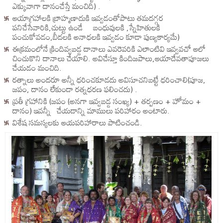
ఎక్కువాగా దానంచేస్తే మంచిది) .
ఆయాగ్రహాలకి బ్రాహ్మణాదుకి ఇవ్వడంతోపాటు తమదగ్గర
పనిచేసేవారికి,చుట్టు ఉండే బంధువులకి ,స్నేహితులకి
పంచుకోవడం,బీదలకి అనాధలకి ఇవ్వడం కూడా పుణ్యకార్యమే)
ఈక్రమంలోనే క్రిందివ్వబడ్డ దానాలు ఎవరెవరికి ఎలాంటివి ఇవ్వవచో ఆలో
చించుకొని దానాలు చేయాలి. అవిచేస్తూ కిందిజపాలు,ఆయాదేవతాపూజలు
చేయడం మంచిది.
రత్నాలు అందరూ అన్నీ ధరించకూడదు అవిసూచనిబట్టే ధరించాలి(పూజ,
జపం, దానం లేకుండా రత్నధరణ ఫలించదు) .
ప్రతీ గ్రహానికి (జపం (అనగా ఇవ్వబడ్డ సంఖ్య) + తర్పణం + హోమం +
దానం) ఇవన్నీ చేయడాన్ని మాములు పరిహారం అంటారు.
విశేష సమస్యలకు ఆయపరిహారాలు పాటించండి.