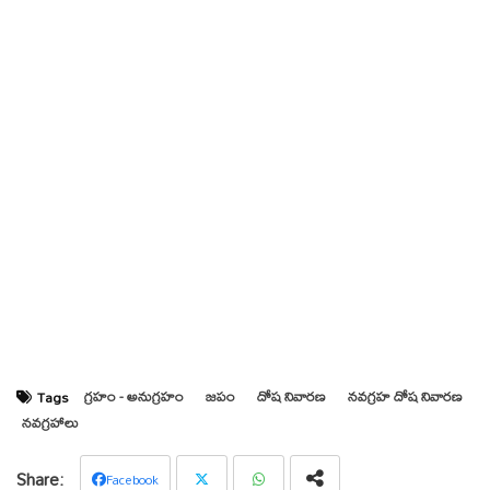
గ్రహం - అనుగ్రహం
జపం
దోష నివారణ
నవగ్రహ దోష నివారణ
Tags
నవగ్రహాలు
Facebook