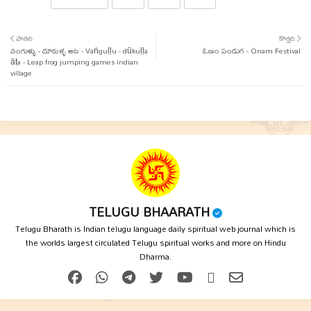
Twit
Wha
పాతది
కొత్తది
వంగుళ్ళు - దూకుళ్ళ ఆట - Vaṅguḷḷu - dūkuḷḷa
ter
tsap
ఓణం పండుగ - Onam Festival
āṭa - Leap frog jumping games indian
village
p
TELUGU BHAARATH
Telugu Bharath is Indian telugu language daily spiritual web journal which is
the worlds largest circulated Telugu spiritual works and more on Hindu
Dharma.