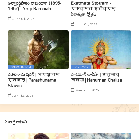
అన్నారెడ్డిపాళెం రామయోగి (1895-
Ekatmata Stotram -
1962) - Yogi Ramaiah
एकात्मता स्तोत्रम् -
ఏకాత్మతా స్తోత్రం
June 01, 2026
June 01, 2026
PARASHURAM
HANUMAN
పరశునామ స్తవన్ | परशुनाम
హనుమాన్ చాలీసా | हनुमान्
स्तवन् | Parashunama
चालीसा | Hanuman Chalisa
Stavan
March 30, 2026
April 12, 2026
వార్తవాహిని !