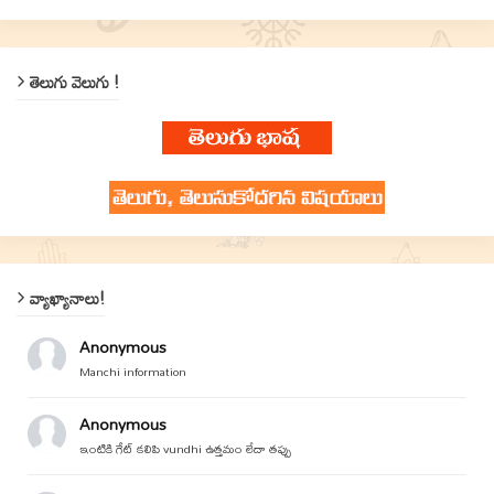
తెలుగు వెలుగు !
వ్యాఖ్యానాలు!
Anonymous
Manchi information
Anonymous
ఇంటికి గేట్ కలిపి vundhi ఉత్తమం లేదా తప్పు