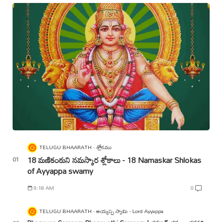
TELUGU BHAARATH
శ్లోకము
18 మణికంఠుని నమస్కార శ్లోకాలు - 18 Namaskar Shlokas
of Ayyappa swamy
9:18 AM
0
TELUGU BHAARATH
అయ్యప్ప స్వామి - Lord Ayyappa