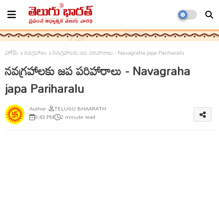
హోమ్
నవగ్రహాలు
నవగ్రహాలకు జప పరిహారాలు - Navagraha japa Pariharalu
నవగ్రహాలకు జప పరిహారాలు - Navagraha
japa Pariharalu
TELUGU BHAARATH
9:43 PM
2 minute read