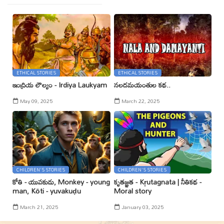
ETHICAL STORIES
ETHICAL STORIES
ఇంద్రియ లౌల్యం - Irdiya Laukyam
నలదమయంతుల కథ..
May 09, 2025
March 22, 2025
CHILDREN'S STORIES
CHILDREN'S STORIES
కోతి - యువకుడు, Monkey - young
కృతజ్ఞత - Kr̥utagnata | నీతికథ -
man, Kōti - yuvakuḍu
Moral story
March 21, 2025
January 03, 2025