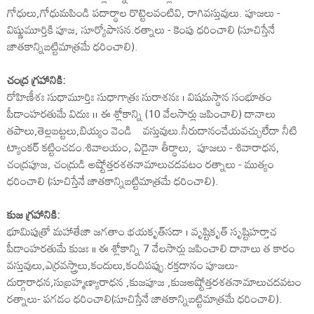
గోధులు,గోధుమపిండి పదార్థాల రొట్టెలవంటివి, రాగివస్తువులు. పూజలు -
విష్ణుమూర్తికి పూజ, సూర్యోపాసన.రత్నాలు - కెంపు ధరించాలి (సూచిస్తేనే
జాతకాన్నిబట్టిమాత్రమే ధరించాలి).
చంద్ర గ్రహానికి:
రోహిణీశః సుధామూర్తిః సుధాగాత్రః సురాశనః । విషమస్థాన సంభూతం
పీడాంహరతుమే విదుః ।। ఈ శ్లోకాన్ని (10 వేలసార్లు జపించాలి) దానాలు
తపాలు,తెల్లబట్టలు,బియ్యం వెండి వస్తువులు.నీరుదానంచేయవచ్చులేదా నీటి
ట్యాంకర్‌ కట్టించడం.శివాలయం, ఏదైనా తీర్థాలు, పూజలు - శివారాధన,
చంద్రపూజ, చంద్రుడి అష్టోత్తరశతనామాలుచదవటం రత్నాలు - ముత్యం
ధరించాలి (సూచిస్తేనే జాతకాన్నిబట్టిమాత్రమే ధరించాలి).
కుజ గ్రహానికి:
భూమిపుత్రో మహాతేజా జగతాం భయకృత్‌సదా । వృష్టికృత్‌ సృష్టిహర్తాచ
పీడాంహరతుమే కుజః ॥ ఈ శ్లోకాన్ని 7 వేలసార్లు జపించాలి దానాలు త కారం
వస్తువులు,ఎర్రవస్త్రాలు,కందులు,కందిపప్పు.రక్తదానం పూజలు-
దుర్గారాధన,సుబ్రహ్మణ్యారాధన ,కుజపూజ ,కుజఅష్టోత్తరశతనామాలుచదవటం
రత్నాలు- పగడం ధరించాలి(సూచిస్తేనే జాతకాన్నిబట్టిమాత్రమే ధరించాలి).