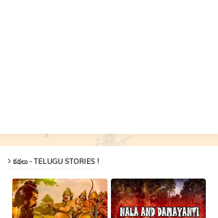
కథలు - TELUGU STORIES !