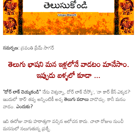
సమర్పణ:
స్రవంతి ప్రేమ్ సాగర్
తెలుగు భాషని మన ఇళ్లలోనే వాడటం మానేసాం.
ఇప్పుడు బళ్ళలో కూడా ...
"డోర్ లాక్ చెయ్యకండి"
‘నేను వెళ్తున్నా, డోర్ లాక్ చేస్కో’, ‘నా కార్ కీస్ ఎక్కడ?’
ఇందులో ‘కార్’ తప్ప అన్నింటికీ అచ్చ
తెలుగు పదాలు
వాడొచ్చు. కానీ మనం
వాడం.
ఎందుకు?
ఇది ఈరోజు నాకు హఠాత్తుగా వచ్చిన ఆలోచన కాదు. చాలా రోజుల నుంచీ
మనసులో నలుగుతున్న ప్రశ్నే.