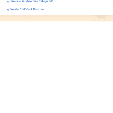
Sundara Kandam Free Telugu Pdf
Vaastu Pdf-E-Book Download