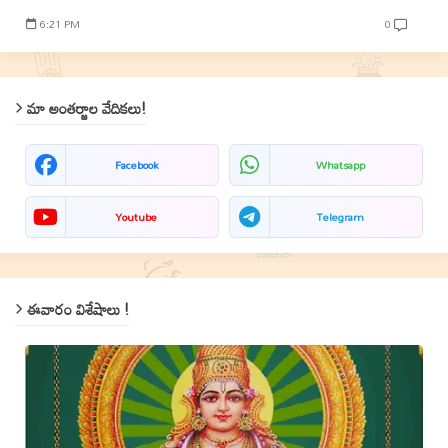
6:21 PM
0
మా అంతర్జాల వేదికలు!
Facebook
Whatsapp
Youtube
Telegram
ఈవారం విశేషాలు !