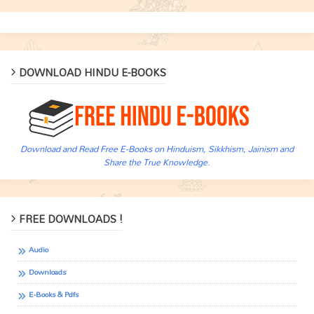
DOWNLOAD HINDU E-BOOKS
Download and Read Free E-Books on Hinduism, Sikkhism, Jainism and
Share the True Knowledge.
FREE DOWNLOADS !
Audio
Downloads
E-Books & Pdfs