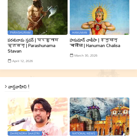
PARASHURAM
HANUMAN
పరశునామ స్తవన్ | परशुनाम
హనుమాన్ చాలీసా | हनुमान्
स्तवन् | Parashunama
चालीसा | Hanuman Chalisa
Stavan
March 30, 2026
April 12, 2026
వార్తవాహిని !
DHIRENDRA SHASTRI
NATIONAL NEWS