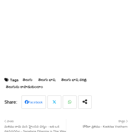
తెలుగు
తెలుగు భాష
తెలుగు భాష చరిత్ర
Tags
తెలుగును కాపాడుకుందాం
Facebook
Twit
Wha
పాతది
కొత్తది
మతము కాదు మన హైందవ ధర్మం - ఇది ఒక
ter
tsap
కోకిలా వ్రతము - Kookilaa Vratham
మానవధర్మం - Sanatana Dharma is The Way