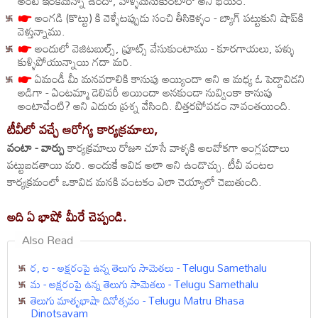
అంటే ఇంకేమన్నా ఉందా, వాళ్ళేమనుకుంటారో అని భయం.
🖝
అంగడి (కొట్టు) కి వెళ్ళేటప్పుడు సంచి తీసికెళ్ళం - బ్యాగ్ పట్టుకుని షాప్‍కి
వెళ్తున్నాము.
🖝
అందులో వెజిటబుల్స్, ఫ్రూట్స్ వేసుకుంటాము - కూరగాయలు, పళ్ళు
కుళ్ళిపోయున్నాయి గదా మరి.
🖝
ఏమండీ మీ మనవరాలికి కానుపు అయ్యిందా అని ఆ మధ్య ఓ పెద్దావిడని
అడిగా - ఏంటమ్మా డెలివరీ అయిందా అనకుండా నువ్వింకా కానుపు
అంటావేంటి? అని ఎదురు ప్రశ్న వేసింది. బిత్తరపోవడం నావంతయింది.
టీవీలో వచ్చే ఆరోగ్య కార్యక్రమాలు,
వంటా - వార్పు
కార్యక్రమాలు రోజూ చూసే వాళ్ళకి అలవోకగా ఆంగ్లపదాలు
పట్టుబడతాయి మరి. అందుకే ఆవిడ అలా అని ఉండొచ్చు. టీవీ వంటల
కార్యక్రమంలో ఒకావిడ మనకి వంటకం ఎలా చెయ్యాలో చెబుతుంది.
అది ఏ భాషో మీరే చెప్పండి.
Also Read
ర, ల - అక్షరంపై ఉన్న తెలుగు సామెతలు - Telugu Samethalu
మ - అక్షరంపై ఉన్న తెలుగు సామెతలు - Telugu Samethalu
తెలుగు మాతృభాషా దినోత్సవం - Telugu Matru Bhasa
Dinotsavam