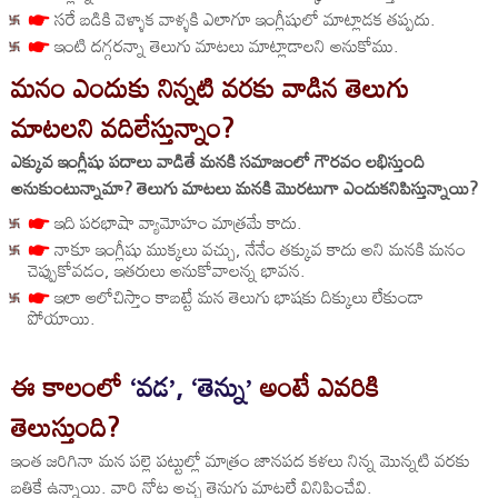
🖝
సరే బడికి వెళ్ళాక వాళ్ళకి ఎలాగూ ఇంగ్లీషులో మాట్లాడక తప్పదు.
🖝
ఇంటి దగ్గరన్నా తెలుగు మాటలు మాట్లాడాలని అనుకోము.
మనం ఎందుకు నిన్నటి వరకు వాడిన తెలుగు
మాటలని వదిలేస్తున్నాం?
ఎక్కువ ఇంగ్లీషు పదాలు వాడితే మనకి సమాజంలో గౌరవం లభిస్తుంది
అనుకుంటున్నామా?
తెలుగు మాటలు మనకి మొరటుగా ఎందుకనిపిస్తున్నాయి?
🖝
ఇది పరభాషా వ్యామోహం మాత్రమే కాదు.
🖝
నాకూ ఇంగ్లీషు ముక్కలు వచ్చు, నేనేం తక్కువ కాదు అని మనకి మనం
చెప్పుకోవడం, ఇతరులు అనుకోవాలన్న భావన.
🖝
ఇలా ఆలోచిస్తాం కాబట్టే మన తెలుగు భాషకు దిక్కులు లేకుండా
పోయాయి.
ఈ కాలంలో
‘వడ’, ‘తెన్ను’
అంటే ఎవరికి
తెలుస్తుంది?
ఇంత జరిగినా మన పల్లె పట్టుల్లో మాత్రం జానపద కళలు నిన్న మొన్నటి వరకు
బతికే ఉన్నాయి. వారి నోట అచ్చ తెనుగు మాటలే వినిపించేవి.