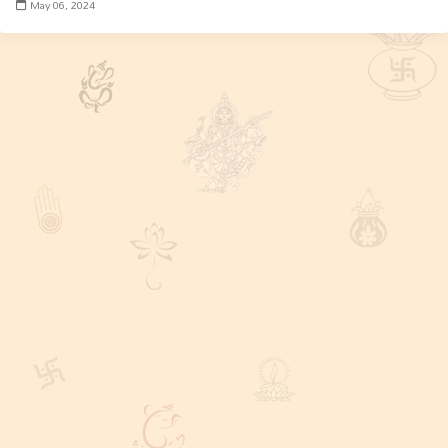
May 06, 2024