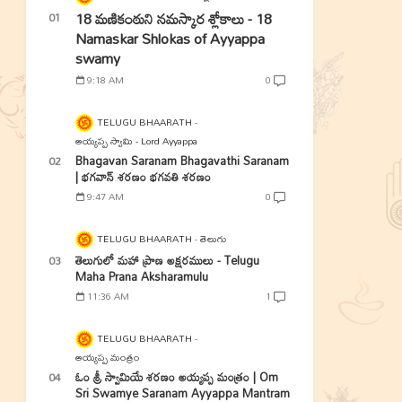
18 మణికంఠుని నమస్కార శ్లోకాలు - 18
Namaskar Shlokas of Ayyappa
swamy
9:18 AM
0
TELUGU BHAARATH
అయ్యప్ప స్వామి - Lord Ayyappa
Bhagavan Saranam Bhagavathi Saranam
| భగవాన్ శరణం భగవతి శరణం
9:47 AM
0
TELUGU BHAARATH
తెలుగు
తెలుగులో మహా ప్రాణ అక్షరములు - Telugu
Maha Prana Aksharamulu
11:36 AM
1
TELUGU BHAARATH
అయ్యప్ప మంత్రం
ఓం శ్రీ స్వామియే శరణం అయ్యప్ప మంత్రం | Om
Sri Swamye Saranam Ayyappa Mantram