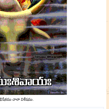
భిషేకము చాలా విశేషము.