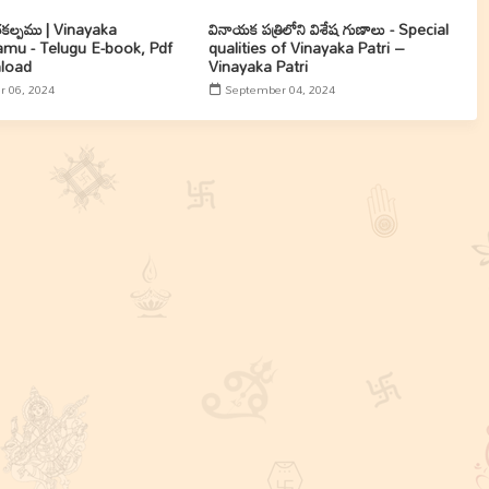
తకల్పము | Vinayaka
వినాయక పత్రిలోని విశేష గుణాలు - Special
amu - Telugu E-book, Pdf
qualities of Vinayaka Patri –
load
Vinayaka Patri
 06, 2024
September 04, 2024