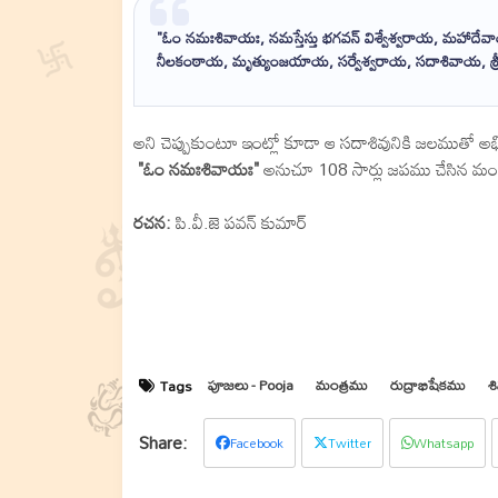
"ఓం నమఃశివాయః, నమస్తేస్తు భగవన్ విశ్వేశ్వరాయ, మహాదేవా
నీలకంఠాయ, మృత్యుంజయాయ, సర్వేశ్వరాయ, సదాశివాయ, శ్
అని చెప్పుకుంటూ ఇంట్లో కూడా ఆ సదాశివునికి జలముతో 
"ఓం నమఃశివాయః"
అనుచూ 108 సార్లు జపము చేసిన మంచ
రచన:
పి.వీ.జె పవన్ కుమార్
పూజలు - Pooja
మంత్రము
రుద్రాభిషేకము
శ
Tags
Facebook
Twitter
Whatsapp