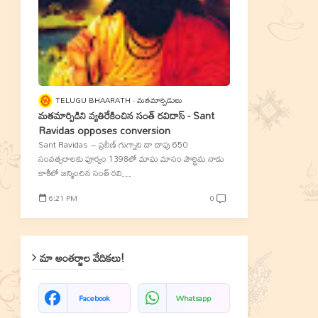
TELUGU BHAARATH
మతమార్పిడులు
మతమార్పిడిని వ్యతిరేకించిన సంత్‌ రవిదాస్‌ - Sant
Ravidas opposes conversion
Sant Ravidas – ప్రవీణ్‌ గుగ్నాని దా దాపు 650
సంవత్సరాలకు పూర్వం 1398లో మాఘ మాసం పౌర్ణిమ నాడు
కాశీలో జన్మించిన సంత్‌ రవి…
6:21 PM
0
మా అంతర్జాల వేదికలు!
Facebook
Whatsapp