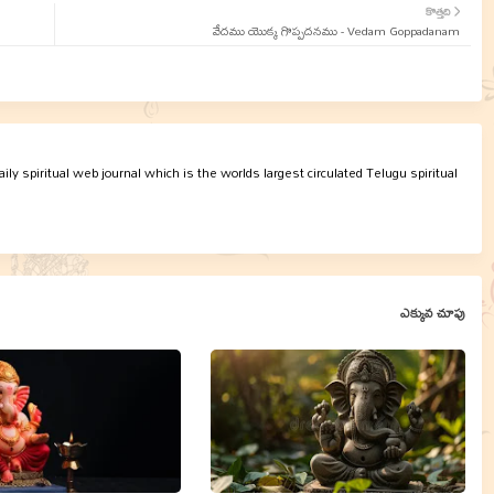
కొత్తది
వేదము యొక్క గొప్పదనము - Vedam Goppadanam
ly spiritual web journal which is the worlds largest circulated Telugu spiritual
ఎక్కువ చూపు