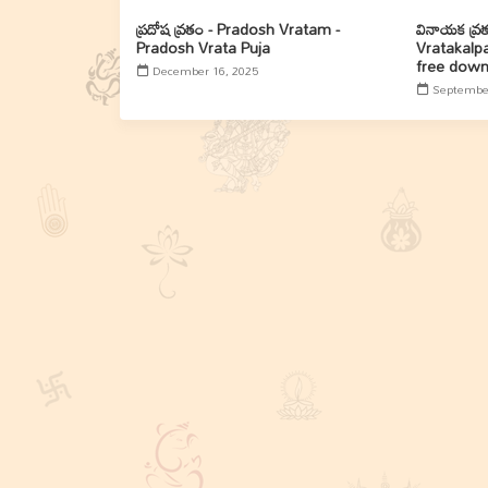
ప్రదోష వ్రతం - Pradosh Vratam -
వినాయక వ్ర
Pradosh Vrata Puja
Vratakalp
free down
December 16, 2025
September