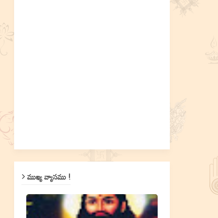
ముఖ్య వ్యాసము !