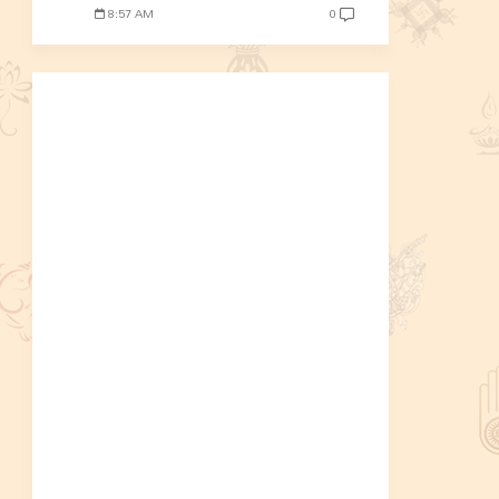
8:57 AM
0