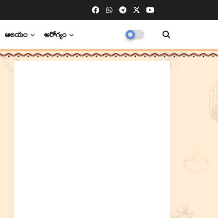
ఆలయం
ఆరోగ్యం