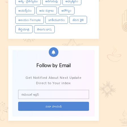
ఆత్మ - చైతన్యము
ఆదిగురువు
ఆధ్యాత్మికం
ఆయర్వేదం
ఆరు చక్రాలు
ఆరోగ్యం
ఆలయం-Temple
జాతీయవాదం
జీవన శైలి
తీర్థయాత్ర
తెలుగు భాష
Follow by Email
Get Notified About Next Update
Direct to Your inbox