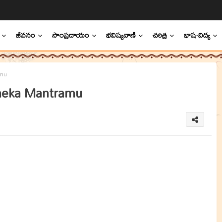
జీవనం
సాంప్రదాయం
భవిష్యవాణి
చరిత్ర
భాష-విద్య
amu
isheka Mantramu