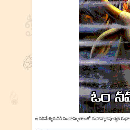
ఆ పరమేశ్వరుడికి పంచామృతాలతో మహాన్యాసపూర్వక రుద్రా