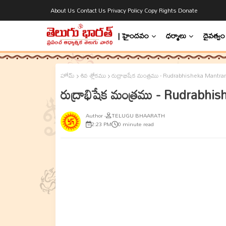
About Us
Contact Us
Privacy Policy
Copy Rights
Donate
| హైందవం
ధర్మాలు
దైవత్వం
హోమ్
శివ శ్లోకము
రుద్రాభిషేక మంత్రము - Rudrabhisheka Mantr
రుద్రాభిషేక మంత్రము - Rudrabh
TELUGU BHAARATH
2:23 PM
0 minute read