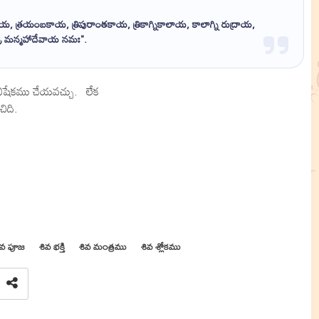
య, త్రయంబకాయ, త్రిపురాంతకాయ, త్రికాగ్నికాలాయ, కాలాగ్ని రుద్రాయ,
రీ మన్మహాదేవాయ నమః".
అభిషేకము చేయవచ్చు. లేక
ిది.
ివ పూజ
శివ భక్తి
శివ మంత్రము
శివ శ్లోకము