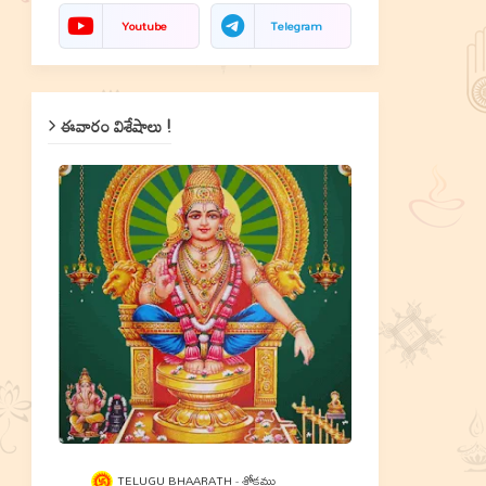
Youtube
Telegram
ఈవారం విశేషాలు !
TELUGU BHAARATH
శ్లోకము