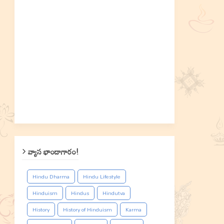
వ్యాస భాండాగారం!
Hindu Dharma
Hindu Lifestyle
Hinduism
Hindus
Hindutva
History
History of Hinduism
Karma