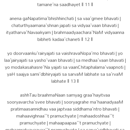
tamane'na saadhayet ‖ 11 ‖
anena gaNapatima'bhishhinchati | sa vaa'gmee bhavati |
chaturthyaamana'shnan japati sa vidyaa'vaan bhavati |
ityatharva'Navaakyam | brahmaadyaachara'NaM vidyaanna
bibheti kadaa'chaneti ‖ 12 ‖
yo doorvaanku'rairyajati sa vaishravaNopa'mo bhavati | yo
laa'jairyajati sa yasho'vaan bhavati | sa medhaa'vaan bhavati |
yo modakasahasre'Na yajati sa vaanChitaphalama'vaapnoti |
yaH saajya sami'dbhiryajati sa sarvaM labhate sa sa'rvaM
labhate ‖ 13 ‖
ashhTau braahmaNaan samyag graa'hayitvaa
sooryavarcha'svee bhavati | sooryagrahe ma'haanadyaaM
pratimaasannidhau vaa japtvaa siddhama'ntro bhavati |
mahaavighnaa''t pramuchyate | mahaadoshhaa''t
pramuchyate | mahaapaapaa''t pramuchyate |
mahaapratyavaayaa''t pramuchyate | sa sarva'vidbhavati sa