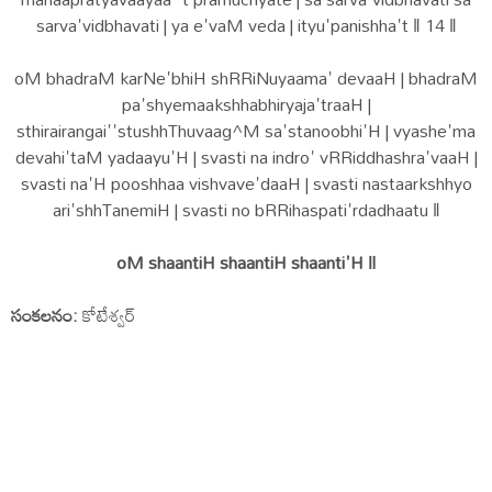
sarva'vidbhavati | ya e'vaM veda | ityu'panishha't ‖ 14 ‖
oM bhadraM karNe'bhiH shRRiNuyaama' devaaH | bhadraM
pa'shyemaakshhabhiryaja'traaH |
sthirairangai''stushhThuvaag^M sa'stanoobhi'H | vyashe'ma
devahi'taM yadaayu'H | svasti na indro' vRRiddhashra'vaaH |
svasti na'H pooshhaa vishvave'daaH | svasti nastaarkshhyo
ari'shhTanemiH | svasti no bRRihaspati'rdadhaatu ‖
oM shaantiH shaantiH shaanti'H ‖
సంకలనం:
కోటేశ్వర్