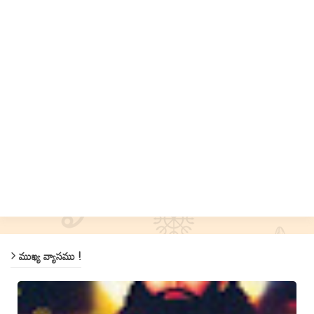
ముఖ్య వ్యాసము !