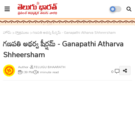
హోమ్
స్తోత్రములు
గణపతి అథర్వ షీర్షమ్ - Ganapathi Atharva Shheersham
గణపతి అథర్వ షీర్షమ్ - Ganapathi Atharva
Shheersham
TELUGU BHAARATH
0
3:39 PM
8 minute read