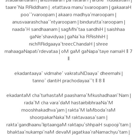
taare'Na RRiddham | .etattava manu'svaroopam | gakaaraH
poo''rvaroopam | akaaro madhya'maroopam |
anusvaarashchaa''ntyaroopam | bindurutta'raroopam |
naada'H sandhaanam | sagMhi'taa sandhiH | saishhaa
gaNe'shavidyaa | gaNa'ka RRishhiH |
nichRRidgaaya'treecChandaH | shree
mahaagaNapati'rdevataa | oM gaM gaNapa'taye namaH ‖ 7
‖
ekadantaaya' vidmahe' vakratuNDaaya' dheemahi |
tanno' dantiH prachodayaa''t ‖ 8 ‖
ekadantaM cha'turhastaM paashama'Mkushadhaari'Nam |
rada'M cha vara'daM hastairbibhraaNa'M
mooshhakadhva'jam | rakta'M laMboda'raM
shoorpakarNaka'M raktavaasa'sam |
rakta'gandhaanu'liptaangaM raktapu'shhpaiH supooji'tam |
bhaktaa'nukampi'naM devaM jagatkaa'raNamachyu'tam |