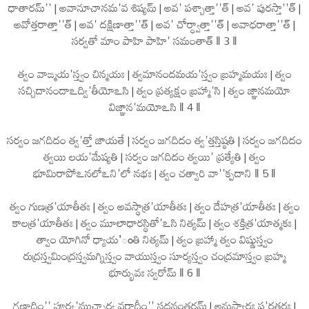
ధాతారమ్'' | అవానూచానమ'వ శిష్యమ్ | అవ' పశ్చాత్తా''త్ | అవ' పురస్తా''త్ |
అవోత్తరాత్తా''త్ | అవ' దక్షిణాత్తా''త్ | అవ' చోర్ధ్వాత్తా''త్ | అవాధరాత్తా''త్ |
సర్వతో మాం పాహి పాహి' సమంతాత్ ‖ 3 ‖
త్వం వాఙ్మయ'స్త్వం చిన్మయః | త్వమానందమయ'స్త్వం బ్రహ్మమయః | త్వం
సచ్చిదానందాఽద్వి'తీయోఽసి | త్వం ప్రత్యక్షం బ్రహ్మా'సి | త్వం జ్ఞానమయో
విజ్ఞాన'మయోఽసి ‖ 4 ‖
సర్వం జగదిదం త్వ'త్తో జాయతే | సర్వం జగదిదం త్వ'త్తస్తిష్ఠతి | సర్వం జగదిదం
త్వయి లయ'మేష్యతి | సర్వం జగదిదం త్వయి' ప్రత్యేతి | త్వం
భూమిరాపోఽనలోఽని'లో నభః | త్వం చత్వారి వా''క్పదాని ‖ 5 ‖
త్వం గుణత్ర'యాతీతః | త్వం అవస్థాత్ర'యాతీతః | త్వం దేహత్ర'యాతీతః | త్వం
కాలత్ర'యాతీతః | త్వం మూలాధారస్థితో'ఽసి నిత్యమ్ | త్వం శక్తిత్ర'యాత్మకః |
త్వాం యోగినో ధ్యాయ'ంతి నిత్యమ్ | త్వం బ్రహ్మా త్వం విష్ణుస్త్వం
రుద్రస్త్వమింద్రస్త్వమగ్నిస్త్వం వాయుస్త్వం సూర్యస్త్వం చంద్రమాస్త్వం బ్రహ్మ
భూర్భువః స్వరోమ్ ‖ 6 ‖
గణాదిం'' పూర్వ'ముచ్చార్య వర్ణాదీం'' స్తదనంతరమ్ | అనుస్వారః ప'రతరః |