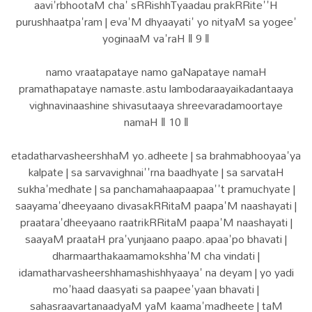
aavi'rbhootaM cha' sRRishhTyaadau prakRRite''H
purushhaatpa'ram | eva'M dhyaayati' yo nityaM sa yogee'
yoginaaM va'raH ‖ 9 ‖
namo vraatapataye namo gaNapataye namaH
pramathapataye namaste.astu lambodaraayaikadantaaya
vighnavinaashine shivasutaaya shreevaradamoortaye
namaH ‖ 10 ‖
etadatharvasheershhaM yo.adheete | sa brahmabhooyaa'ya
kalpate | sa sarvavighnai''rna baadhyate | sa sarvataH
sukha'medhate | sa panchamahaapaapaa''t pramuchyate |
saayama'dheeyaano divasakRRitaM paapa'M naashayati |
praatara'dheeyaano raatrikRRitaM paapa'M naashayati |
saayaM praataH pra'yunjaano paapo.apaa'po bhavati |
dharmaarthakaamamokshha'M cha vindati |
idamatharvasheershhamashishhyaaya' na deyam | yo yadi
mo'haad daasyati sa paapee'yaan bhavati |
sahasraavartanaadyaM yaM kaama'madheete | taM