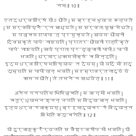
नमः ‖ 10 ‖
एतदथर्वशीर्षं योऽधीते | स ब्रह्मभूया'य कल्पते
| स सर्वविघ्नै''र्न बाध्यते | स सर्वतः सुख'मेधते |
स पञ्चमहापापा''त् प्रमुच्यते | सायम'धीयानो
दिवसकृतं पापं' नाशयति | प्रातर'धीयानो रात्रिकृतं
पापं' नाशयति | सायं प्रातः प्र'युञ्जानो पापोऽपा'पो
भवति | धर्मार्थकाममोक्षं' च विन्दति |
इदमथर्वशीर्षमशिष्याय' न देयम् | यो यदि मो'हाद्
दास्यति स पापी'यान् भवति | सहस्रावर्तनाद्यं यं
काम'मधीते | तं तमने'न साधयेत् ‖ 11 ‖
अनेन गणपतिम'भिषिञ्चति | स वा'ग्मी भवति |
चतुर्थ्यामन'श्नन् जपति स विद्या'वान् भवति |
इत्यथर्व'णवाक्यम् | ब्रह्माद्याचर'णं विद्यान्न
बिभेति कदा'चनेति ‖ 12 ‖
यो दूर्वाङ्कु'रैर्यजति स वैश्रवणोप'मो भवति | यो