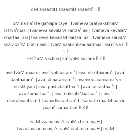
oM shaantiH shaantiH shaanti'H ‖
oM nama'ste gaNapa'taye | tvameva pratyakshhaM
tattva'masi | tvameva kevalaM kartaa'.asi | tvameva kevalaM
dhartaa'.asi | tvameva kevalaM hartaa'.asi | tvameva sarvaM
khalvida'M brahmaasi | tvaM saakshhaadaatmaa'.asi nityam ‖
1 ‖
RRi'taM vachmi | sa'tyaM vachmi ‖ 2 ‖
ava tvaM maam | ava' vaktaaram'' | ava' shrotaaram'' | ava'
daataaram'' | ava' dhaataaram'' | avaanoochaanama'va
shishhyam | ava' pashchaattaa''t | ava' purastaa''t |
avottaraattaa''t | ava' dakshhiNaattaa''t | ava'
chordhvaattaa''t | avaadharaattaa''t | sarvato maaM paahi
paahi' samantaat ‖ 3 ‖
tvaM vaanmaya'stvaM chinmayaH |
tvamaanandamaya'stvaM brahmamayaH | tvaM