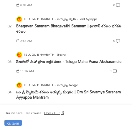
9:18 AM
0
TELUGU BHAARATH
అయ్యప్ప స్వామి - Lord Ayyappa
Bhagavan Saranam Bhagavathi Saranam | భగవాన్ శరణం భగవతి
శరణం
9:47 AM
0
TELUGU BHAARATH
తెలుగు
తెలుగులో మహా ప్రాణ అక్షరములు - Telugu Maha Prana Aksharamulu
11:36 AM
1
TELUGU BHAARATH
అయ్యప్ప మంత్రం
ఓం శ్రీ స్వామియే శరణం అయ్యప్ప మంత్రం | Om Sri Swamye Saranam
Ayyappa Mantram
8:57 AM
0
Our website uses cookies..
Check Out
Ok, Go it!