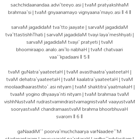
sachchidaanandaa.advi'teeyo.asi | tvaM pratyakshhaM
brahmaa'si | tvaM gnyaanamayo vignyaana'mayo.asi ‖ 4 ‖
sarvaM jagadidaM tva'tto jaayate | sarvaM jagadidaM
tva'ttastishhThati | sarvaM jagadidaM tvayi laya'meshhyati |
sarvaM jagadidaM tvayi' pratyeti | tvaM
bhoomiraapo.analo.ani'lo nabhaH | tvaM chatvaari
vaa''kpadaani ‖ 5 ‖
tvaM guNatra'yaateetaH | tvaM avasthaatra'yaateetaH |
tvaM dehatra'yaateetaH | tvaM kaalatra'yaateetaH | tvaM
moolaadhaarasthito'.asi nityam | tvaM shaktitra'yaatmakaH |
tvaaM yogino dhyaaya'nti nityam | tvaM brahmaa tvaM
vishhNustvaM rudrastvamindrastvamagnistvaM vaayustvaM
sooryastvaM chandramaastvaM brahma bhoorbhuvaH
svarom ‖ 6 ‖
gaNaadiM'' poorva'muchchaarya varNaadee''M
stadanantaram | anusvaaraH pa'rataraH | ardhe''ndulasitam |