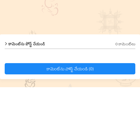
0 కామెంట్‌లు
కామెంట్‌ను పోస్ట్ చేయండి
కామెంట్‌ను పోస్ట్ చేయండి (0)