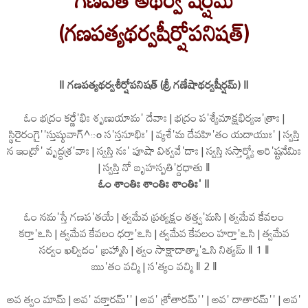
(గణపత్యథర్వషీర్షోపనిషత్)
‖ గణపత్యథర్వశీర్షోపనిషత్ (శ్రీ గణేషాథర్వషీర్షమ్) ‖
ఓం భద్రం కర్ణే'భిః శృణుయామ' దేవాః | భద్రం ప'శ్యేమాక్షభిర్యజ'త్రాః |
స్థిరైరంగై''స్తుష్ఠువాగ్^ం స'స్తనూభిః' | వ్యశే'మ దేవహి'తం యదాయుః' | స్వస్తి
న ఇంద్రో' వృద్ధశ్ర'వాః | స్వస్తి నః' పూషా విశ్వవే'దాః | స్వస్తి నస్తార్క్ష్యో అరి'ష్టనేమిః
| స్వస్తి నో బృహస్పతి'ర్దధాతు ‖
ఓం శాంతిః శాంతిః శాంతిః' ‖
ఓం నమ'స్తే గణప'తయే | త్వమేవ ప్రత్యక్షం తత్త్వ'మసి | త్వమేవ కేవలం
కర్తా'ఽసి | త్వమేవ కేవలం ధర్తా'ఽసి | త్వమేవ కేవలం హర్తా'ఽసి | త్వమేవ
సర్వం ఖల్విదం' బ్రహ్మాసి | త్వం సాక్షాదాత్మా'ఽసి నిత్యమ్ ‖ 1 ‖
ఋ'తం వచ్మి | స'త్యం వచ్మి ‖ 2 ‖
అవ త్వం మామ్ | అవ' వక్తారమ్'' | అవ' శ్రోతారమ్'' | అవ' దాతారమ్'' | అవ'