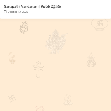
Ganapathi Vandanam | గణపతి వన్దనమ్‌
October 13, 2022