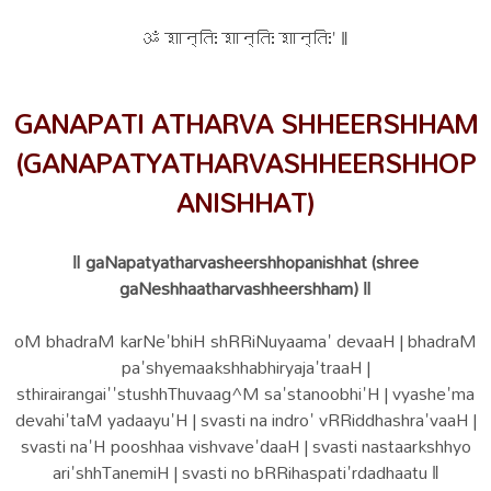
ॐ शान्तिः शान्तिः शान्तिः' ‖
GANAPATI ATHARVA SHHEERSHHAM
(GANAPATYATHARVASHHEERSHHOP
ANISHHAT)
‖ gaNapatyatharvasheershhopanishhat (shree
gaNeshhaatharvashheershham) ‖
oM bhadraM karNe'bhiH shRRiNuyaama' devaaH | bhadraM
pa'shyemaakshhabhiryaja'traaH |
sthirairangai''stushhThuvaag^M sa'stanoobhi'H | vyashe'ma
devahi'taM yadaayu'H | svasti na indro' vRRiddhashra'vaaH |
svasti na'H pooshhaa vishvave'daaH | svasti nastaarkshhyo
ari'shhTanemiH | svasti no bRRihaspati'rdadhaatu ‖