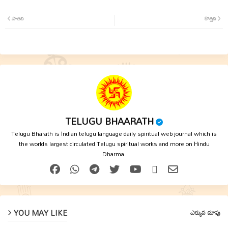
Twit
Wha
పాతది
కొత్తది
ter
tsap
p
TELUGU BHAARATH
Telugu Bharath is Indian telugu language daily spiritual web journal which is
the worlds largest circulated Telugu spiritual works and more on Hindu
Dharma.
YOU MAY LIKE
ఎక్కువ చూపు