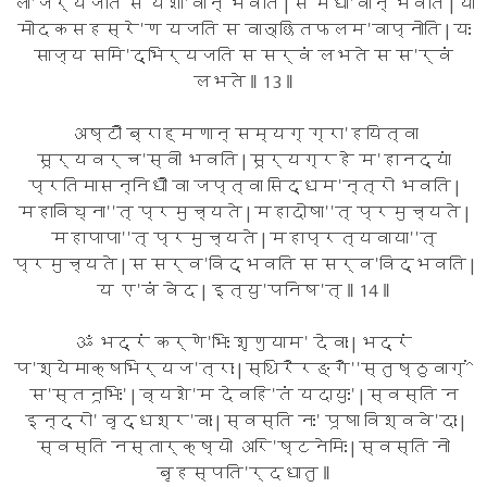
ला'जैर्यजति स यशो'वान् भवति | स मेधा'वान् भवति | यो
मोदकसहस्रे'ण यजति स वाञ्छितफलम'वाप्नोति | यः
साज्य समि'द्भिर्यजति स सर्वं लभते स स'र्वं
लभते ‖ 13 ‖
अष्टौ ब्राह्मणान् सम्यग् ग्रा'हयित्वा
सूर्यवर्च'स्वी भवति | सूर्यग्रहे म'हानद्यां
प्रतिमासन्निधौ वा जप्त्वा सिद्धम'न्त्रो भवति |
महाविघ्ना''त् प्रमुच्यते | महादोषा''त् प्रमुच्यते |
महापापा''त् प्रमुच्यते | महाप्रत्यवाया''त्
प्रमुच्यते | स सर्व'विद्भवति स सर्व'विद्भवति |
य ए'वं वेद | इत्यु'पनिष'त् ‖ 14 ‖
ॐ भद्रं कर्णे'भिः शृणुयाम' देवाः | भद्रं
प'श्येमाक्षभिर्यज'त्राः | स्थिरैरङ्गै''स्तुष्ठुवाग्^ं
स'स्तनूभिः' | व्यशे'म देवहि'तं यदायुः' | स्वस्ति न
इन्द्रो' वृद्धश्र'वाः | स्वस्ति नः' पूषा विश्ववे'दाः |
स्वस्ति नस्तार्क्ष्यो अरि'ष्टनेमिः | स्वस्ति नो
बृहस्पति'र्दधातु ‖