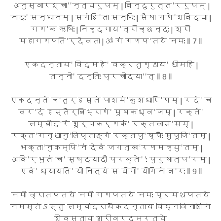
अनुस्वारश्चा''न्त्यरूपम् | बिन्दुरुत्त'ररूपम् |
नादः' सन्धानम् | सगंहि'ता सन्धिः | सैषा गणे'शविद्या |
गण'क ऋषिः | निचृद्गाय'त्रीच्छन्दः | श्री
महागणपति'र्देवता | ॐ गं गणप'तये नमः ‖ 7 ‖
एकदन्ताय' विद्महे' वक्रतुण्डाय' धीमहि |
तन्नो' दन्तिः प्रचोदया''त् ‖ 8 ‖
एकदन्तं च'तुर्हस्तं पाशमं'कुशधारि'णम् | रदं' च
वर'दं हस्तैर्बिभ्राणं' मूषकध्व'जम् | रक्तं'
लम्बोद'रं शूर्पकर्णकं' रक्तवास'सम् |
रक्त'गन्धानु'लिप्ताङ्गं रक्तपु'ष्पैः सुपूजि'तम् |
भक्ता'नुकम्पि'नं देवं जगत्का'रणमच्यु'तम् |
आवि'र्भूतं च' सृष्ट्यादौ प्रकृते''ः पुरुषात्प'रम् |
एवं' ध्यायति' यो नित्यं स योगी' योगिनां व'रः ‖ 9 ‖
नमो व्रातपतये नमो गणपतये नमः प्रमथपतये
नमस्तेऽस्तु लम्बोदरायैकदन्ताय विघ्नविनाशिने
शिवसुताय श्रीवरदमूर्तये