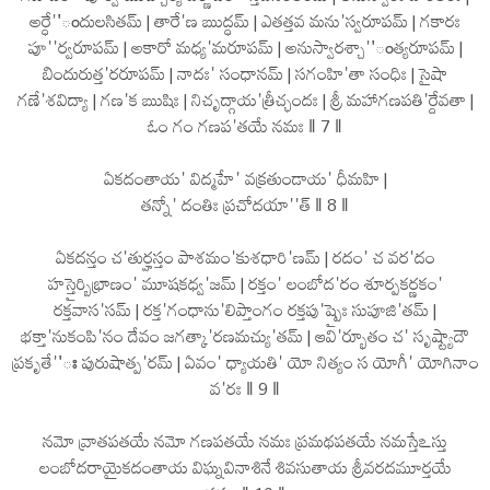
అర్ధే''ందులసితమ్ | తారే'ణ ఋద్ధమ్ | ఎతత్తవ మను'స్వరూపమ్ | గకారః
పూ''ర్వరూపమ్ | అకారో మధ్య'మరూపమ్ | అనుస్వారశ్చా''ంత్యరూపమ్ |
బిందురుత్త'రరూపమ్ | నాదః' సంధానమ్ | సగంహి'తా సంధిః | సైషా
గణే'శవిద్యా | గణ'క ఋషిః | నిచృద్గాయ'త్రీచ్ఛందః | శ్రీ మహాగణపతి'ర్దేవతా |
ఓం గం గణప'తయే నమః ‖ 7 ‖
ఏకదంతాయ' విద్మహే' వక్రతుండాయ' ధీమహి |
తన్నో' దంతిః ప్రచోదయా''త్ ‖ 8 ‖
ఏకదన్తం చ'తుర్హస్తం పాశమం'కుశధారి'ణమ్ | రదం' చ వర'దం
హస్తైర్బిభ్రాణం' మూషకధ్వ'జమ్ | రక్తం' లంబోద'రం శూర్పకర్ణకం'
రక్తవాస'సమ్ | రక్త'గంధాను'లిప్తాంగం రక్తపు'ష్పైః సుపూజి'తమ్ |
భక్తా'నుకంపి'నం దేవం జగత్కా'రణమచ్యు'తమ్ | ఆవి'ర్భూతం చ' సృష్ట్యాదౌ
ప్రకృతే''ః పురుషాత్ప'రమ్ | ఏవం' ధ్యాయతి' యో నిత్యం స యోగీ' యోగినాం
వ'రః ‖ 9 ‖
నమో వ్రాతపతయే నమో గణపతయే నమః ప్రమథపతయే నమస్తేఽస్తు
లంబోదరాయైకదంతాయ విఘ్నవినాశినే శివసుతాయ శ్రీవరదమూర్తయే