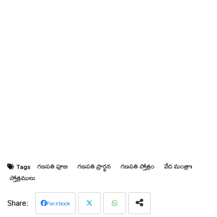
గణపతి పూజ
గణపతి ప్రార్థన
గణపతి స్తోత్రం
వేద మంత్రాః
Tags
స్తోత్రములు
Facebook