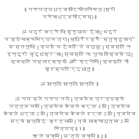
‖ गणपत्यथर्वशीर्षोपनिषत् (श्री
गणेषाथर्वषीर्षम्) ‖
ॐ भद्रं कर्णे'भिः शृणुयाम' देवाः | भद्रं
प'श्येमाक्षभिर्यज'त्राः | स्थिरैरङ्गै''स्तुष्ठुवाग्^ं
स'स्तनूभिः' | व्यशे'म देवहि'तं यदायुः' | स्वस्ति न
इन्द्रो' वृद्धश्र'वाः | स्वस्ति नः' पूषा विश्ववे'दाः |
स्वस्ति नस्तार्क्ष्यो अरि'ष्टनेमिः | स्वस्ति नो
बृहस्पति'र्दधातु ‖
ॐ शान्तिः शान्तिः शान्तिः' ‖
ॐ नम'स्ते गणप'तये | त्वमेव प्रत्यक्षं
तत्त्व'मसि | त्वमेव केवलं कर्ता'ऽसि | त्वमेव
केवलं धर्ता'ऽसि | त्वमेव केवलं हर्ता'ऽसि | त्वमेव
सर्वं खल्विदं' ब्रह्मासि | त्वं साक्षादात्मा'ऽसि
नित्यम् ‖ 1 ‖
ऋ'तं वच्मि | स'त्यं वच्मि ‖ 2 ‖