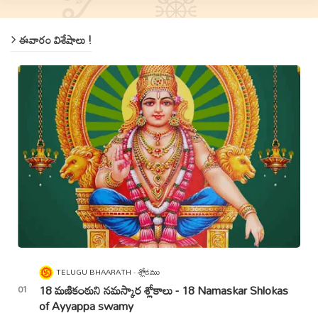
ఈవారం విశేషాలు !
TELUGU BHAARATH
శ్లోకము
18 మణికంఠుని నమస్కార శ్లోకాలు - 18 Namaskar Shlokas
of Ayyappa swamy