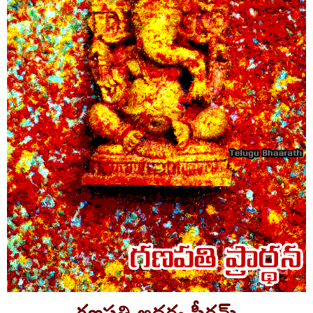
గణపతి అథర్వ షీర్షమ్