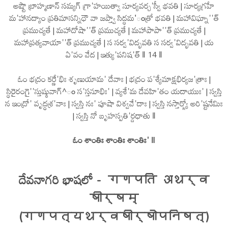
అష్టౌ బ్రాహ్మణాన్ సమ్యగ్ గ్రా'హయిత్వా సూర్యవర్చ'స్వీ భవతి | సూర్యగ్రహే
మ'హానద్యాం ప్రతిమాసన్నిధౌ వా జప్త్వా సిద్ధమ'ంత్రో భవతి | మహావిఘ్నా''త్
ప్రముచ్యతే | మహాదోషా''త్ ప్రముచ్యతే | మహాపాపా''త్ ప్రముచ్యతే |
మహాప్రత్యవాయా''త్ ప్రముచ్యతే | స సర్వ'విద్భవతి స సర్వ'విద్భవతి | య
ఏ'వం వేద | ఇత్యు'పనిష'త్ ‖ 14 ‖
ఓం భద్రం కర్ణే'భిః శృణుయామ' దేవాః | భద్రం ప'శ్యేమాక్షభిర్యజ'త్రాః |
స్థిరైరంగై''స్తుష్ఠువాగ్^ం స'స్తనూభిః' | వ్యశే'మ దేవహి'తం యదాయుః' | స్వస్తి
న ఇంద్రో' వృద్ధశ్ర'వాః | స్వస్తి నః' పూషా విశ్వవే'దాః | స్వస్తి నస్తార్క్ష్యో అరి'ష్టనేమిః
| స్వస్తి నో బృహస్పతి'ర్దధాతు ‖
ఓం శాంతిః శాంతిః శాంతిః' ‖
దేవనాగరి భాషలో - गणपति अथर्व
षीर्षम्
(गणपत्यथर्वषीर्षोपनिषत्)