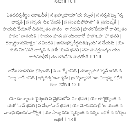
నమః ‖ 10 ‖
ఏతదథర్వశీర్షం యోఽధీతే | స బ్రహ్మభూయా'య కల్పతే | స సర్వవిఘ్నై''ర్న
బాధ్యతే | స సర్వతః సుఖ'మేధతే | స పంచమహాపాపా''త్ ప్రముచ్యతే |
సాయమ'ధీయానో దివసకృతం పాపం' నాశయతి | ప్రాతర'ధీయానో రాత్రికృతం
పాపం' నాశయతి | సాయం ప్రాతః ప్ర'యుంజానో పాపోఽపా'పో భవతి |
ధర్మార్థకామమోక్షం' చ విందతి | ఇదమథర్వశీర్షమశిష్యాయ' న దేయమ్ | యో
యది మో'హాద్ దాస్యతి స పాపీ'యాన్ భవతి | సహస్రావర్తనాద్యం యం
కామ'మధీతే | తం తమనే'న సాధయేత్ ‖ 11 ‖
అనేన గణపతిమ'భిషించతి | స వా'గ్మీ భవతి | చతుర్థ్యామన'శ్నన్ జపతి స
విద్యా'వాన్ భవతి | ఇత్యథర్వ'ణవాక్యమ్ | బ్రహ్మాద్యాచర'ణం విద్యాన్న బిభేతి
కదా'చనేతి ‖ 12 ‖
యో దూర్వాంకు'రైర్యజతి స వైశ్రవణోప'మో భవతి | యో లా'జైర్యజతి స
యశో'వాన్ భవతి | స మేధా'వాన్ భవతి | యో మోదకసహస్రే'ణ యజతి స
వాంఛితఫలమ'వాప్నోతి | యః సాజ్య సమి'ద్భిర్యజతి స సర్వం లభతే స స'ర్వం
లభతే ‖ 13 ‖