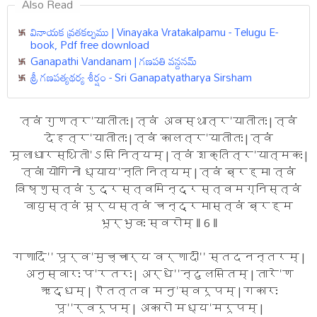
Also Read
వినాయక వ్రతకల్పము | Vinayaka Vratakalpamu - Telugu E-
book, Pdf free download
Ganapathi Vandanam | గణపతి వన్దనమ్‌
శ్రీ గణపత్యథర్య శీర్షం - Sri Ganapatyatharya Sirsham
त्वं गुणत्र'यातीतः | त्वं अवस्थात्र'यातीतः | त्वं
देहत्र'यातीतः | त्वं कालत्र'यातीतः | त्वं
मूलाधारस्थितो'ऽसि नित्यम् | त्वं शक्तित्र'यात्मकः |
त्वां योगिनो ध्याय'न्ति नित्यम् | त्वं ब्रह्मा त्वं
विष्णुस्त्वं रुद्रस्त्वमिन्द्रस्त्वमग्निस्त्वं
वायुस्त्वं सूर्यस्त्वं चन्द्रमास्त्वं ब्रह्म
भूर्भुवः स्वरोम् ‖ 6 ‖
गणादिं'' पूर्व'मुच्चार्य वर्णादीं'' स्तदनन्तरम् |
अनुस्वारः प'रतरः | अर्धे''न्दुलसितम् | तारे'ण
ऋद्धम् | ऎतत्तव मनु'स्वरूपम् | गकारः
पू''र्वरूपम् | अकारो मध्य'मरूपम् |