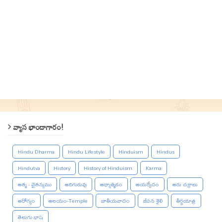
వ్యాస భాండాగారం!
Hindu Dharma
Hindu Lifestyle
Hinduism
Hindus
Hindutva
History
History of Hinduism
Karma
ఆత్మ - చైతన్యము
ఆదిగురువు
ఆధ్యాత్మికం
ఆయర్వేదం
ఆరు చక్రాలు
ఆరోగ్యం
ఆలయం-Temple
జాతీయవాదం
జీవన శైలి
తీర్థయాత్ర
తెలుగు భాష