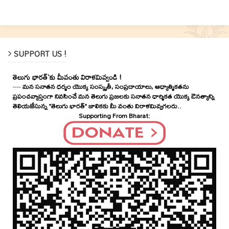
SUPPORT US !
తెలుగు భారత్'కు మీవంతు విరాళమివ్వండి !
----
మన సనాతన ధర్మం యొక్క సంస్కృతీ, సంప్రదాయాలు, ఆధ్యాత్మికతను
ప్రపంచవ్యాప్తంగా నివసించే మన తెలుగు ప్రజలకు సనాతన ధార్మికత యొక్క ఔనత్యాన్ని
తెలియజేసున్న "తెలుగు భారత్" జాలికకు మీ వంతు విరాళమివ్వగలరు..
Supporting From Bharat: