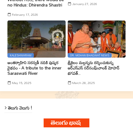
January 27, 2026
no Hindus: Dhirendra Shastri
February 17, 2026
KALESHWARAM
DR. MOHAN BHAGWAT NEWS
అంతర్వాహిని సరస్వతీ నదికి పుష్కర
శ్రీశైలం మల్లన్నను దర్శించుకున్న
వైభవం - A tribute to the inner
ఆర్ఎస్ఎస్ సర్‌సంఘ్‌చాలక్ మోహన్
Saraswati River
భగవత్..
May 15, 2025
March 28, 2025
తెలుగు వెలుగు !