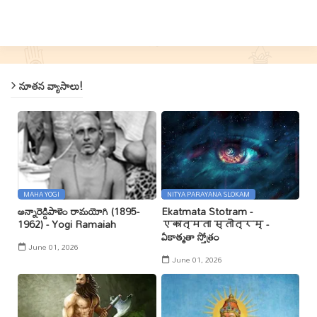
నూతన వ్యాసాలు!
MAHA YOGI
NITYA PARAYANA SLOKAM
అన్నారెడ్డిపాళెం రామయోగి (1895-
Ekatmata Stotram -
1962) - Yogi Ramaiah
एकात्मता स्तोत्रम् -
ఏకాత్మతా స్తోత్రం
June 01, 2026
June 01, 2026