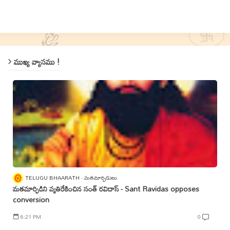
ముఖ్య వ్యాసము !
TELUGU BHAARATH
మతమార్పిడులు
మతమార్పిడిని వ్యతిరేకించిన సంత్‌ రవిదాస్‌ - Sant Ravidas opposes
conversion
6:21 PM
0