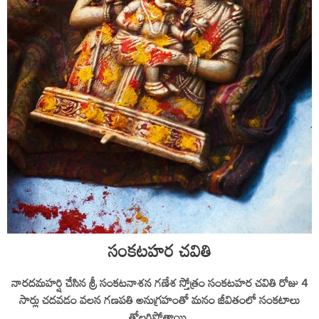
సంకటహర చవితి
నారదమహర్షి చేసిన శ్రీ సంకటనాశన గణేశ స్తోత్రం సంకటహర చవితి రోజు 4
సార్లు చదవడం వలన గణపతి అనుగ్రహంతో మనం జీవితంలో సంకటాలు
తోలగిపోతాయి.