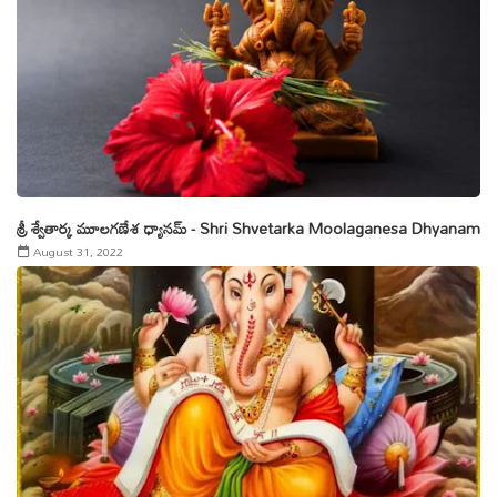
శ్రీ శ్వేతార్క మూలగణేశ ధ్యానమ్ - Shri Shvetarka Moolaganesa Dhyanam
August 31, 2022