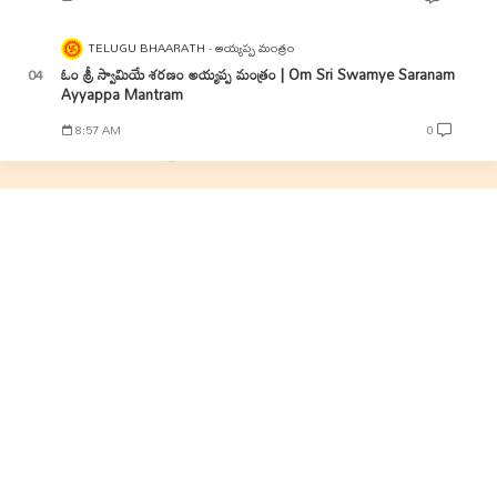
TELUGU BHAARATH
అయ్యప్ప మంత్రం
ఓం శ్రీ స్వామియే శరణం అయ్యప్ప మంత్రం | Om Sri Swamye Saranam
Ayyappa Mantram
8:57 AM
0