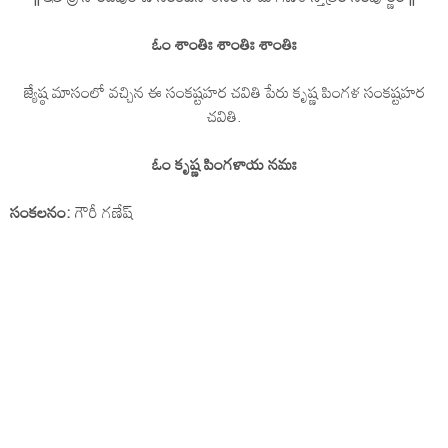
ఓం శాంతిః శాంతిః శాంతిః
జ్యేష్ఠ మాసంలో వచ్చిన ఈ సంకష్టహర చవితి పేరు కృష్ణ పింగళ సంకష్టహర
చవితి.
ఓం కృష్ణ పింగళాయ నమః
సంకలనం:
గౌరీ గణేష్