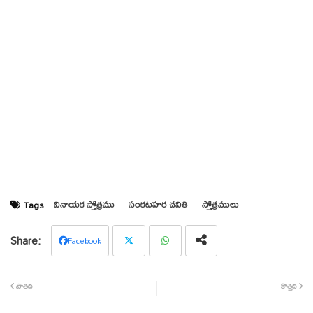
వినాయక స్తోత్రము
సంకటహర చవితి
స్తోత్రములు
Tags
Facebook
Twit
Wha
పాతది
కొత్తది
ter
tsap