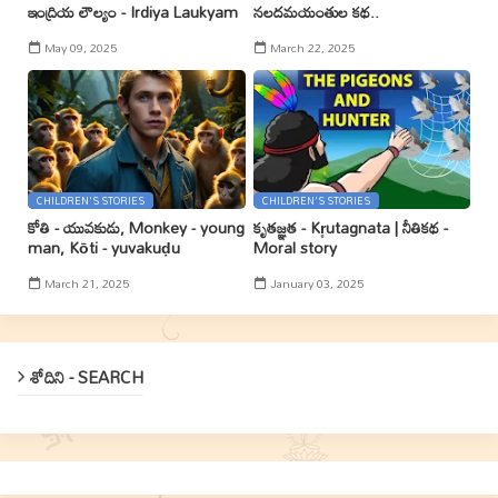
ఇంద్రియ లౌల్యం - Irdiya Laukyam
నలదమయంతుల కథ..
May 09, 2025
March 22, 2025
CHILDREN'S STORIES
CHILDREN'S STORIES
కోతి - యువకుడు, Monkey - young
కృతజ్ఞత - Kr̥utagnata | నీతికథ -
man, Kōti - yuvakuḍu
Moral story
March 21, 2025
January 03, 2025
శోదిని - SEARCH