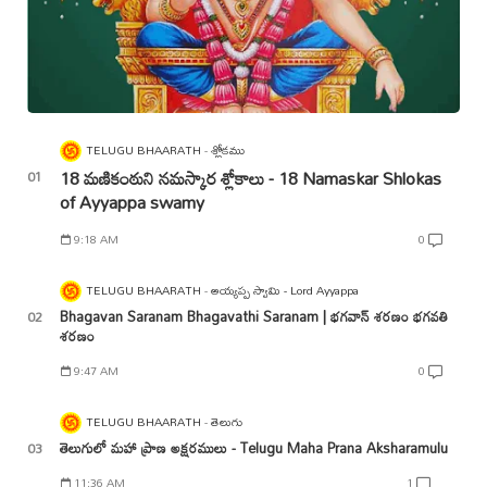
TELUGU BHAARATH
శ్లోకము
18 మణికంఠుని నమస్కార శ్లోకాలు - 18 Namaskar Shlokas
of Ayyappa swamy
9:18 AM
0
TELUGU BHAARATH
అయ్యప్ప స్వామి - Lord Ayyappa
Bhagavan Saranam Bhagavathi Saranam | భగవాన్ శరణం భగవతి
శరణం
9:47 AM
0
TELUGU BHAARATH
తెలుగు
తెలుగులో మహా ప్రాణ అక్షరములు - Telugu Maha Prana Aksharamulu
11:36 AM
1