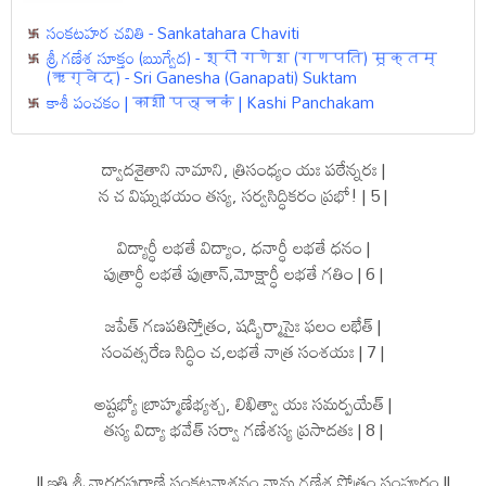
సంకటహర చవితి - Sankatahara Chaviti
శ్రీ గణేశ సూక్తం (ఋగ్వేద) - श्री गणेश (गणपति) सूक्तम्
(ऋग्वेद) - Sri Ganesha (Ganapati) Suktam
కాశీ పంచకం | काशी पञ्चकं | Kashi Panchakam
ద్వాదశైతాని నామాని, త్రిసంధ్యం యః పఠేన్నరః |
న చ విఘ్నభయం తస్య, సర్వసిద్ధికరం ప్రభో! | 5 |
విద్యార్ధీ లభతే విద్యాం, ధనార్ధీ లభతే ధనం |
పుత్రార్ధీ లభతే పుత్రాన్,మోక్షార్ధీ లభతే గతిం | 6 |
జపేత్ గణపతిస్తోత్రం, షడ్భిర్మాసైః ఫలం లభేత్ |
సంవత్సరేణ సిద్ధిం చ,లభతే నాత్ర సంశయః | 7 |
అష్టభ్యో బ్రాహ్మణేభ్యశ్చ, లిఖిత్వా యః సమర్పయేత్ |
తస్య విద్యా భవేత్ సర్వా గణేశస్య ప్రసాదతః | 8 |
|| ఇతి శ్రీ నారదపురాణే సంకటనాశనం నామ గణేశ స్తోత్రం సంపూర్ణం ||