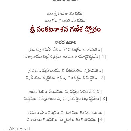
ఓం శ్రీ గణేశాయ నమః
ఓం గం గణపతయే నమః
శ్రీ సంకటనాశన గణేశ స్తోత్రం
నారద ఉవాచ
ప్రణమ్య శిరసా దేవం, గౌరీ పుత్రం వినాయకం |
భక్తావాసం స్మరేన్నిత్యం, ఆయుః కామార్ధసిద్ధయే | 1 |
ప్రధమం వక్రతుండం చ,ఏకదంతం ద్వితీయకం |
తృతీయం కృష్ణపింగాక్షం, గజవక్త్రం చతుర్ధకం | 2 |
లంబోదరం పంచమం చ, షష్ఠం వికటమేవ చ |
సప్తమం విఘ్నరాజం చ, ధూమ్రవర్ణం తధాష్టమం | 3 |
నవమం ఫాలచంద్రం చ, దశమం తు వినాయకం |
ఏకాదశం గణపతిం, ద్వాదశం తు గజాననం | 4 |
Also Read