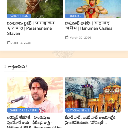
PARASHURAM
HANUMAN
పరశునామ స్తవన్ | परशुनाम
హనుమాన్ చాలీసా | हनुमान्
स्तवन् | Parashunama
चालीसा | Hanuman Chalisa
Stavan
March 30, 2026
April 12, 2026
వార్తవాహిని !
DHIRENDRA SHASTRI
NATIONAL NEWS
ఆరెస్సెస్ లేకపోతే.. హిందువులు
కేదార్ నాథ్, బదరీ నాథ్ ఆలయాల్లోకి
వుండేవారే కాదు : ధీరేంద్ర శాస్త్రి -
హైందవేతరులకు ‘‘నోఎంట్రీ’’..
Without RSS, there would be