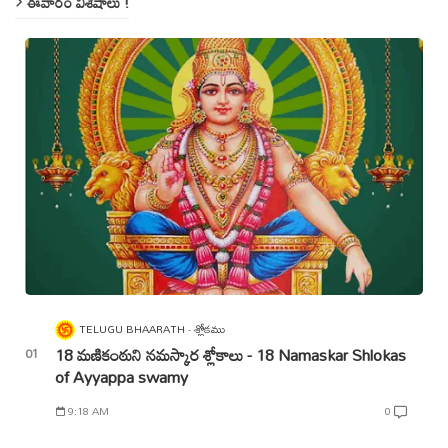
ఈవారం విశేషాలు !
TELUGU BHAARATH
శ్లోకము
18 మణికంఠుని నమస్కార శ్లోకాలు - 18 Namaskar Shlokas
of Ayyappa swamy
9:18 AM
0