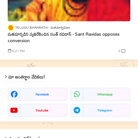
TELUGU BHAARATH
మతమార్పిడులు
మతమార్పిడిని వ్యతిరేకించిన సంత్‌ రవిదాస్‌ - Sant Ravidas opposes
conversion
6:21 PM
0
మా అంతర్జాల వేదికలు!
Facebook
Whatsapp
Youtube
Telegram