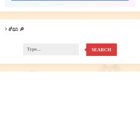
శోధిని 🔎
SEARCH