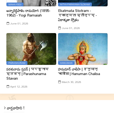
MAHA YOGI
NITYA PARAYANA SLOKAM
అన్నారెడ్డిపాళెం రామయోగి (1895-
Ekatmata Stotram -
1962) - Yogi Ramaiah
एकात्मता स्तोत्रम् -
ఏకాత్మతా స్తోత్రం
June 01, 2026
June 01, 2026
PARASHURAM
HANUMAN
పరశునామ స్తవన్ | परशुनाम
హనుమాన్ చాలీసా | हनुमान्
स्तवन् | Parashunama
चालीसा | Hanuman Chalisa
Stavan
March 30, 2026
April 12, 2026
వార్తవాహిని !