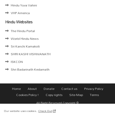
Hindu Yuva Vahini
VHP America
Hindu Websites
The Hindu Portal
World Hindu News
Sri Kanchi Kamakoti
SHRI KASHI VISHWANATH
ISKCON
Shri Badarinath Kedarnath
Home
About
Donate
Contact us
Privacy Policy
Cookies Policy !
Copy rights
Site-Map
Terms
All Right Reserved Copyright ©
Our website uses cookies..
Check Out