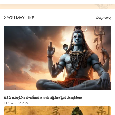
YOU MAY LIKE
ఎక్కువ చూపు
శివుడి అనుగ్రహం పొందేందుకు ఆరు శక్తివంతమైన మంత్రములు!
August 22, 2024