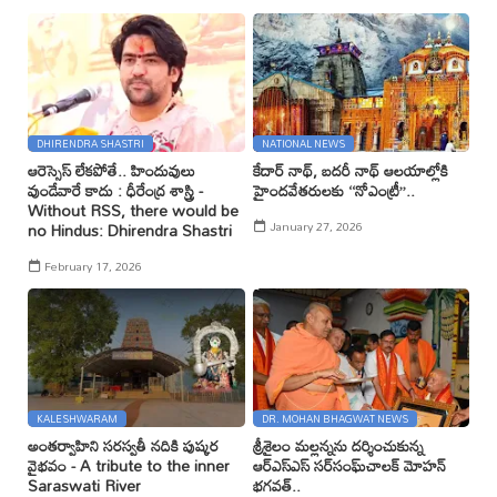
DHIRENDRA SHASTRI
NATIONAL NEWS
ఆరెస్సెస్ లేకపోతే.. హిందువులు
కేదార్ నాథ్, బదరీ నాథ్ ఆలయాల్లోకి
వుండేవారే కాదు : ధీరేంద్ర శాస్త్రి -
హైందవేతరులకు ‘‘నోఎంట్రీ’’..
Without RSS, there would be
January 27, 2026
no Hindus: Dhirendra Shastri
February 17, 2026
KALESHWARAM
DR. MOHAN BHAGWAT NEWS
అంతర్వాహిని సరస్వతీ నదికి పుష్కర
శ్రీశైలం మల్లన్నను దర్శించుకున్న
వైభవం - A tribute to the inner
ఆర్ఎస్ఎస్ సర్‌సంఘ్‌చాలక్ మోహన్
Saraswati River
భగవత్..