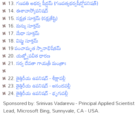
13.
గణపతి అథర్వ షీర్షమ్ (గణపత్యథర్వషీర్షోపనిషత్)
14.
ఈశావాస్యోపనిషద్
15.
నక్షత్ర సూక్తమ్ (నక్షత్రేష్టి)
16.
మన్యు సూక్తమ్
17.
మేధా సూక్తమ్
18.
విష్ణు సూక్తమ్
19
పంచామృత స్నానాభిషేకమ్
20.
యజ్ఞ్నోపవీత ధారణ
21.
సర్వ దేవతా గాయత్రీ మంత్రాః
22.
తైత్తిరీయ ఉపనిషద్ - శీక్షావల్లీ
23.
తైత్తిరీయ ఉపనిషద్ - ఆనందవల్లీ
24.
తైత్తిరీయ ఉపనిషద్ - భృగువల్లీ
Sponsored by: Srinivas Vadarevu - Principal Applied Scientist
Lead, Microsoft Bing, Sunnyvale, CA - USA.