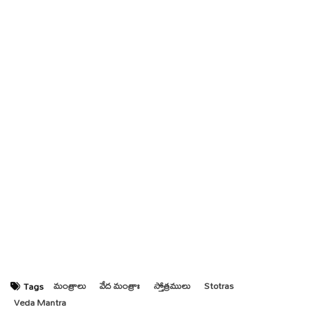
మంత్రాలు
వేద మంత్రాః
స్తోత్రములు
Stotras
Tags
Veda Mantra