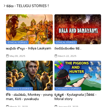
కథలు - TELUGU STORIES !
ETHICAL STORIES
ETHICAL STORIES
ఇంద్రియ లౌల్యం - Irdiya Laukyam
నలదమయంతుల కథ..
May 09, 2025
March 22, 2025
CHILDREN'S STORIES
CHILDREN'S STORIES
కోతి - యువకుడు, Monkey - young
కృతజ్ఞత - Kr̥utagnata | నీతికథ -
man, Kōti - yuvakuḍu
Moral story
March 21, 2025
January 03, 2025