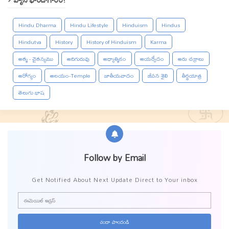
Hindu Dharma
Hindu Lifestyle
Hinduism
Hindus
Hindutva
History
History of Hinduism
Karma
ఆత్మ - చైతన్యము
ఆదిగురువు
ఆధ్యాత్మికం
ఆయర్వేదం
ఆరు చక్రాలు
ఆరోగ్యం
ఆలయం-Temple
జాతీయవాదం
జీవన శైలి
తీర్థయాత్ర
తెలుగు భాష
Follow by Email
Get Notified About Next Update Direct to Your inbox