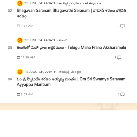
TELUGU BHAARATH
అయ్యప్ప స్వామి - Lord Ayyappa
Bhagavan Saranam Bhagavathi Saranam | భగవాన్ శరణం భగవతి
శరణం
9:47 AM
0
TELUGU BHAARATH
తెలుగు
తెలుగులో మహా ప్రాణ అక్షరములు - Telugu Maha Prana Aksharamulu
11:36 AM
1
TELUGU BHAARATH
అయ్యప్ప మంత్రం
ఓం శ్రీ స్వామియే శరణం అయ్యప్ప మంత్రం | Om Sri Swamye Saranam
Ayyappa Mantram
8:57 AM
0