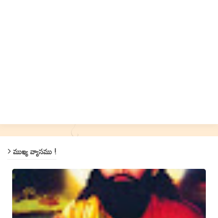
ముఖ్య వ్యాసము !