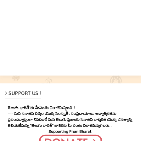
SUPPORT US !
తెలుగు భారత్'కు మీవంతు విరాళమివ్వండి !
----
మన సనాతన ధర్మం యొక్క సంస్కృతీ, సంప్రదాయాలు, ఆధ్యాత్మికతను
ప్రపంచవ్యాప్తంగా నివసించే మన తెలుగు ప్రజలకు సనాతన ధార్మికత యొక్క ఔనత్యాన్ని
తెలియజేసున్న "తెలుగు భారత్" జాలికకు మీ వంతు విరాళమివ్వగలరు..
Supporting From Bharat: