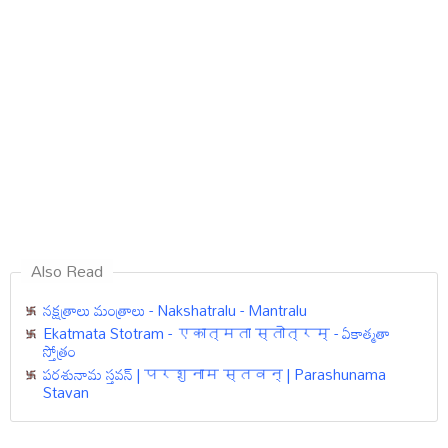
Also Read
నక్షత్రాలు మంత్రాలు - Nakshatralu - Mantralu
Ekatmata Stotram - एकात्मता स्तोत्रम् - ఏకాత్మతా
స్తోత్రం
పరశునామ స్తవన్ | परशुनाम स्तवन् | Parashunama
Stavan