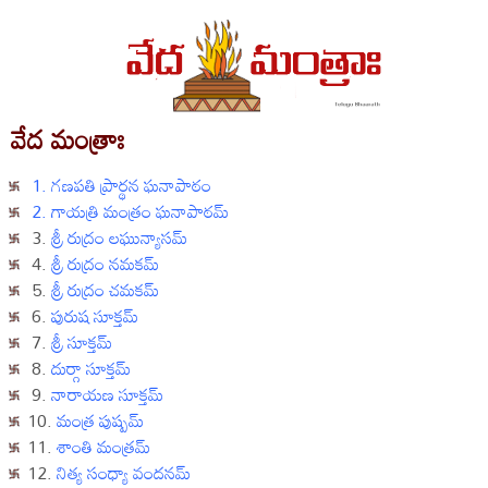
వేద మంత్రాః
1. గణపతి ప్రార్థన ఘనాపాఠం
2. గాయత్రి మంత్రం ఘనాపాఠమ్
3.
శ్రీ రుద్రం లఘున్యాసమ్
4.
శ్రీ రుద్రం నమకమ్
5.
శ్రీ రుద్రం చమకమ్
6.
పురుష సూక్తమ్
7.
శ్రీ సూక్తమ్
8.
దుర్గా సూక్తమ్
9.
నారాయణ సూక్తమ్
10.
మంత్ర పుష్పమ్
11.
శాంతి మంత్రమ్
12.
నిత్య సంధ్యా వందనమ్