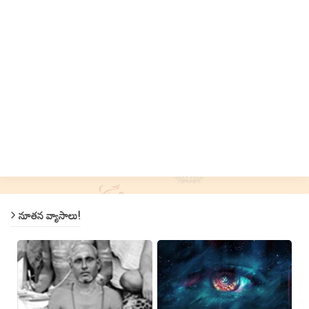
నూతన వ్యాసాలు!