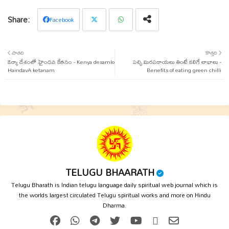
Facebook
Twit
Wha
పాతది
కొత్తది
కెన్యా దేశంలో హైందవ కేతనం - Kenya desamlo
ter
tsap
పచ్చి మిరపకాయలు తింటే కలిగే లాభాలు -
HaindavA ketanam
Benefits of eating green chilli
p
TELUGU BHAARATH
Telugu Bharath is Indian telugu language daily spiritual web journal which is
the worlds largest circulated Telugu spiritual works and more on Hindu
Dharma.