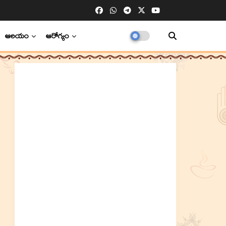
ఆలయం
ఆరోగ్యం