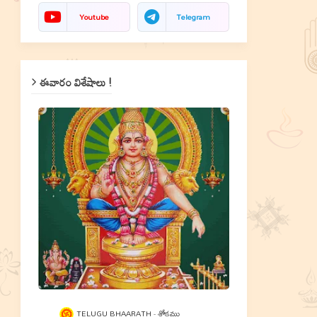
Youtube
Telegram
ఈవారం విశేషాలు !
TELUGU BHAARATH
శ్లోకము