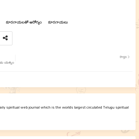
కూరగాయలతో ఆరోగ్యం
కూరగాయలు
కొత్తది
ంపుకు యత్నం
ly spiritual web journal which is the worlds largest circulated Telugu spiritual