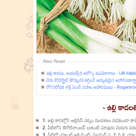
Also Read
ఉల్లి కాడలు, ఆయుర్వేద ఆరోగ్య ఉపయోగాలు - Ulli k
చెడు కొలెస్ట్రాల్ (కొవ్వుని) తగ్గించే అద్భుతమైన ఆహార
రోగనిరోధక శక్తి పెంచే సహజ ఆహారములు - Rogani
- ఉల్లి కాడ
1.
ఉల్లి కాడల్లోని అల్లిసిన్ చర్మం ముదతలు పడకుండా క
2.
వీటిలోని కెరోటినాయిడ్ లుకంటి చూపును మెరుగు పర
3
. వీటిలో యాంటి ఆక్సిడెంట్స్ విటమిన్ ఏ ,బి,సి,కె ,