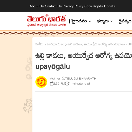
About Us
Contact Us
Privacy Policy
Copy Rights
Donate
| హైందవం
ధర్మాలు
దైవత్వం
హోమ్
కూరగాయలు
ఉల్లి కాడలు, ఆయుర్వేద ఆరోగ్య ఉపయోగాలు - U
ఉల్లి కాడలు, ఆయుర్వేద ఆరోగ్య ఉ
upayōgālu
TELUGU BHAARATH
2:36 PM
1 minute read