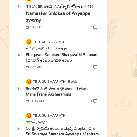
18 మణికంఠుని నమస్కార శ్లోకాలు - 18
Namaskar Shlokas of Ayyappa
swamy
9:18 AM
0
TELUGU BHAARATH
అయ్యప్ప స్వామి - Lord Ayyappa
Bhagavan Saranam Bhagavathi Saranam
| భగవాన్ శరణం భగవతి శరణం
9:47 AM
0
TELUGU BHAARATH
తెలుగు
తెలుగులో మహా ప్రాణ అక్షరములు - Telugu
Maha Prana Aksharamulu
11:36 AM
1
TELUGU BHAARATH
అయ్యప్ప మంత్రం
ఓం శ్రీ స్వామియే శరణం అయ్యప్ప మంత్రం | Om
Sri Swamye Saranam Ayyappa Mantram