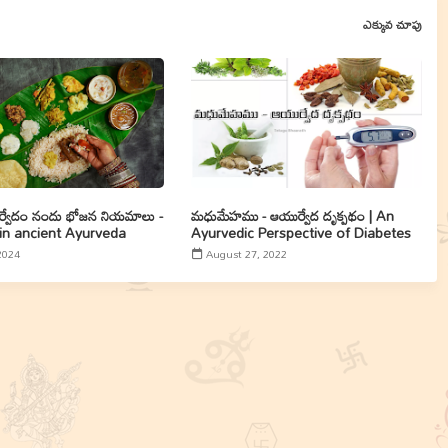
ఎక్కువ చూపు
ుర్వేదం నందు భోజన నియమాలు -
మధుమేహము - ఆయుర్వేద దృక్పథం | An
 in ancient Ayurveda
Ayurvedic Perspective of Diabetes
2024
August 27, 2022