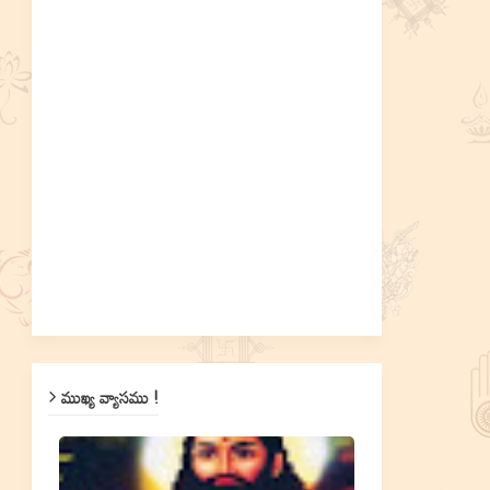
ముఖ్య వ్యాసము !