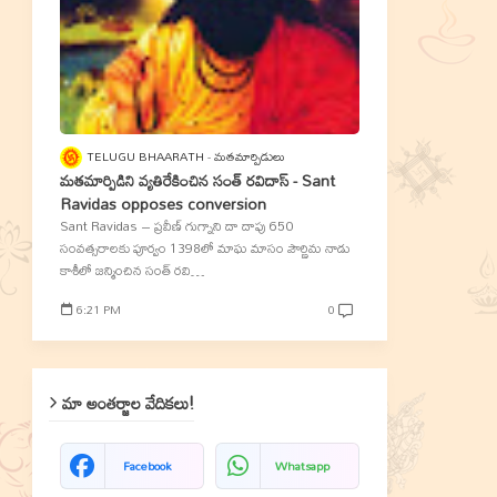
TELUGU BHAARATH
మతమార్పిడులు
మతమార్పిడిని వ్యతిరేకించిన సంత్‌ రవిదాస్‌ - Sant
Ravidas opposes conversion
Sant Ravidas – ప్రవీణ్‌ గుగ్నాని దా దాపు 650
సంవత్సరాలకు పూర్వం 1398లో మాఘ మాసం పౌర్ణిమ నాడు
కాశీలో జన్మించిన సంత్‌ రవి…
6:21 PM
0
మా అంతర్జాల వేదికలు!
Facebook
Whatsapp