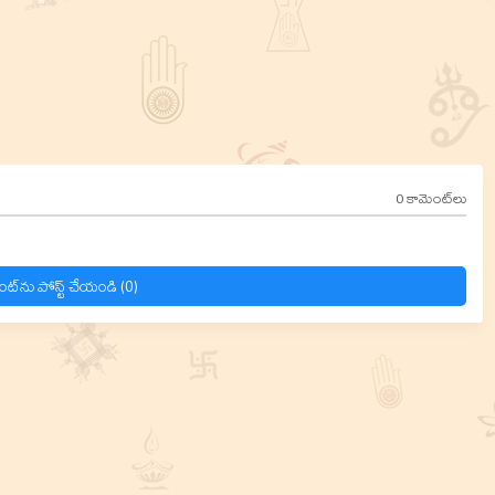
0 కామెంట్‌లు
ంట్‌ను పోస్ట్ చేయండి (0)