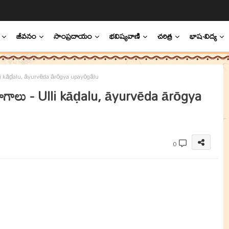
జీవనం
సాంప్రదాయం
భవిష్యవాణి
చరిత్ర
భాష-విద్య
lli kāḍalu, āyurvēda ārōgya upayōgālu
పయోగాలు - Ulli kāḍalu, āyurvēda ārōgya
0