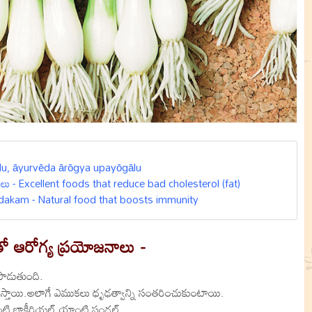
āḍalu, āyurvēda ārōgya upayōgālu
పదార్ధాలు - Excellent foods that reduce bad cholesterol (fat)
rodakam - Natural food that boosts immunity
లతో ఆరోగ్య ప్రయోజనాలు -
ాపాడుతుంది.
ుస్తాయి.అలాగే ఎముకలు ధృఢత్వాన్ని సంతరించుకుంటాయి.
యాంటి బాక్టీరియల్,యాంటి ఫంగల్