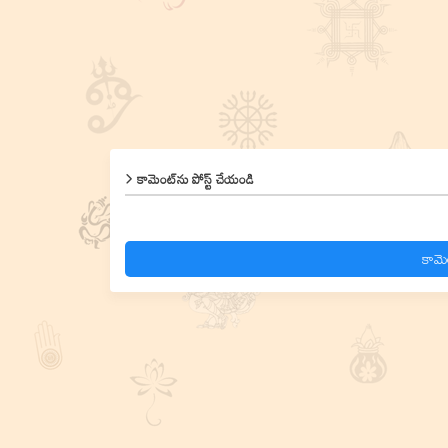
కామెంట్‌ను పోస్ట్ చేయండి
కామె