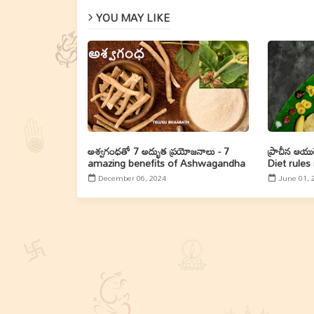
YOU MAY LIKE
అశ్వ‌గంధ‌తో 7 అద్భుత‌ ప్ర‌యోజ‌నాలు - 7
ప్రాచీన ఆయ
amazing benefits of Ashwagandha
Diet rules
December 06, 2024
June 01, 