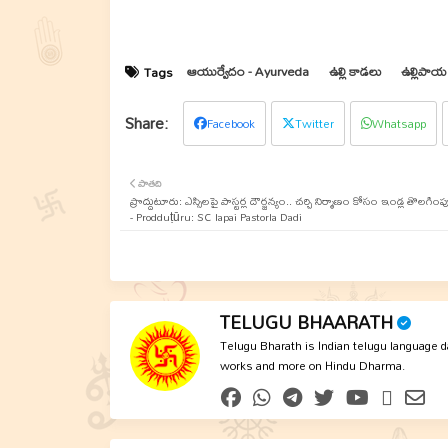
ఆయుర్వేదం - Ayurveda
ఉల్లి కాడలు
ఉల్లిపాయ
Tags
Facebook
Twitter
Whatsapp
పాతది
ప్రొద్దుటూరు: ఎస్సిలపై పాస్టర్ల దౌర్జన్యం.. చర్చి నిర్మాణం కోసం ఇండ్ల తొలగి
- Prodduṭūru: SC lapai Pastorla Dadi
TELUGU BHAARATH
Telugu Bharath is Indian telugu language dai
works and more on Hindu Dharma.