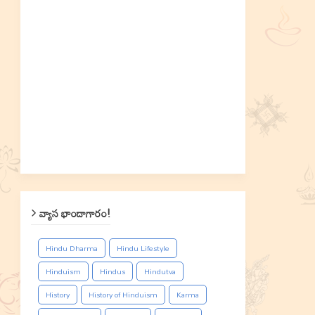
వ్యాస భాండాగారం!
Hindu Dharma
Hindu Lifestyle
Hinduism
Hindus
Hindutva
History
History of Hinduism
Karma