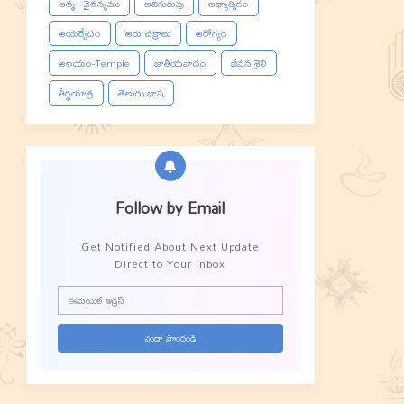
ఆత్మ - చైతన్యము
ఆదిగురువు
ఆధ్యాత్మికం
ఆయర్వేదం
ఆరు చక్రాలు
ఆరోగ్యం
ఆలయం-Temple
జాతీయవాదం
జీవన శైలి
తీర్థయాత్ర
తెలుగు భాష
Follow by Email
Get Notified About Next Update
Direct to Your inbox