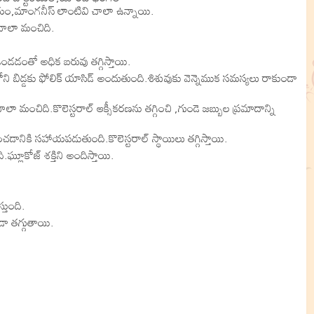
యం,మాంగనీస్ లాంటివి చాలా ఉన్నాయి.
 చాలా మంచిది.
ఉండడంతో అధిక బరువు తగ్గిస్తాయి.
ని బిడ్డకు ఫోలిక్ యాసిడ్ అందుతుంది.శిశువుకు వెన్నెముక సమస్యలు రాకుండా
 మంచిది.కొలెస్టరాల్ ఆక్సీకరణను తగ్గించి ,గుండె జబ్బుల ప్రమాదాన్ని
చడానికి సహాయపడుతుంది.కొలెస్టరాల్ స్థాయిలు తగ్గిస్తాయి.
.ఘ్లూకోజ్ శక్తిని అందిస్తాయి.
్తుంది.
ూడా తగ్గుతాయి.