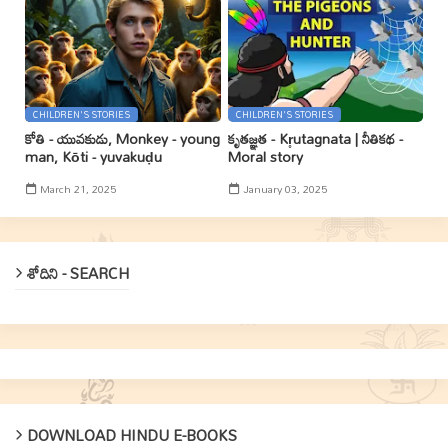
CHILDREN'S STORIES
CHILDREN'S STORIES
కోతి - యువకుడు, Monkey - young
కృతజ్ఞత - Kr̥utagnata | నీతికథ -
man, Kōti - yuvakuḍu
Moral story
March 21, 2025
January 03, 2025
శోదిని - SEARCH
DOWNLOAD HINDU E-BOOKS