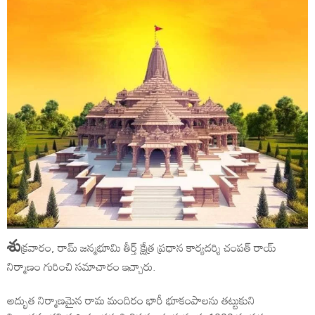
శు
క్రవారం, రామ్ జన్మభూమి తీర్త్ క్షేత్ర ప్రధాన కార్యదర్శి చంపత్ రాయ్
నిర్మాణం గురించి సమాచారం ఇచ్చారు.
అద్భుత నిర్మాణమైన రామ మందిరం భారీ భూకంపాలను తట్టుకుని