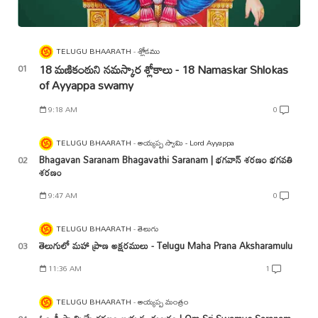
TELUGU BHAARATH
శ్లోకము
18 మణికంఠుని నమస్కార శ్లోకాలు - 18 Namaskar Shlokas
of Ayyappa swamy
9:18 AM
0
TELUGU BHAARATH
అయ్యప్ప స్వామి - Lord Ayyappa
Bhagavan Saranam Bhagavathi Saranam | భగవాన్ శరణం భగవతి
శరణం
9:47 AM
0
TELUGU BHAARATH
తెలుగు
తెలుగులో మహా ప్రాణ అక్షరములు - Telugu Maha Prana Aksharamulu
11:36 AM
1
TELUGU BHAARATH
అయ్యప్ప మంత్రం