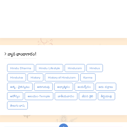
వ్యాస భాండాగారం!
Hindu Dharma
Hindu Lifestyle
Hinduism
Hindus
Hindutva
History
History of Hinduism
Karma
ఆత్మ - చైతన్యము
ఆదిగురువు
ఆధ్యాత్మికం
ఆయర్వేదం
ఆరు చక్రాలు
ఆరోగ్యం
ఆలయం-Temple
జాతీయవాదం
జీవన శైలి
తీర్థయాత్ర
తెలుగు భాష