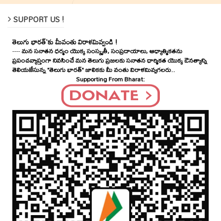
SUPPORT US !
తెలుగు భారత్'కు మీవంతు విరాళమివ్వండి !
----
మన సనాతన ధర్మం యొక్క సంస్కృతీ, సంప్రదాయాలు, ఆధ్యాత్మికతను
ప్రపంచవ్యాప్తంగా నివసించే మన తెలుగు ప్రజలకు సనాతన ధార్మికత యొక్క ఔనత్యాన్ని
తెలియజేసున్న "తెలుగు భారత్" జాలికకు మీ వంతు విరాళమివ్వగలరు..
Supporting From Bharat: