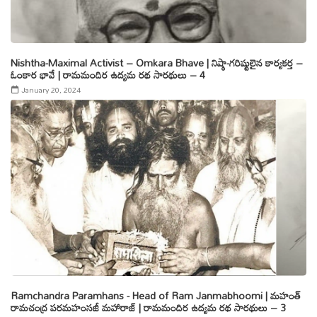
Nishtha-Maximal Activist – Omkara Bhave | నిష్ఠా-గరిష్టులైన కార్యకర్త –
ఓంకార భావే | రామమందిర ఉద్యమ రథ సారథులు – 4
January 20, 2024
Ramchandra Paramhans - Head of Ram Janmabhoomi | మహంత్
రామచంద్ర పరమహంసజీ మహారాజ్ | రామమందిర ఉద్యమ రథ సారథులు – 3