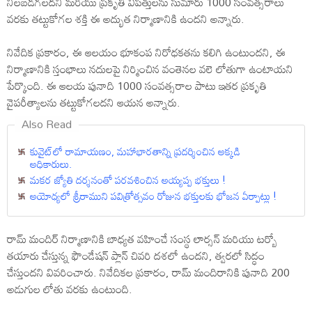
నిలబడగలదని మరియు ప్రకృతి విపత్తులను సుమారు 1000 సంవత్సరాలు
వరకు తట్టుకోగల శక్తి ఈ అద్భుత నిర్మాణానికి ఉందని అన్నారు.
నివేదిక ప్రకారం, ఈ ఆలయం భూకంప నిరోధకతను కలిగి ఉంటుందని, ఈ
నిర్మాణానికి స్తంభాలు నదులపై నిర్మించిన వంతెనల వలె లోతుగా ఉంటాయని
పేర్కొంది. ఈ ఆలయ పునాది 1000 సంవత్సరాల పాటు ఇతర ప్రకృతి
వైపరీత్యాలను తట్టుకోగలదని ఆయన అన్నారు.
Also Read
కువైట్‌లో రామాయ‌ణం, మ‌హాభార‌తాన్ని ప్రదర్శించిన అక్కడి
అధికారులు.
మకర జ్యోతి దర్శనంతో పరవశించిన అయ్యప్ప భక్తులు !
అయోధ్యలో శ్రీరాముని పవిత్రోత్సవం రోజున భక్తులకు భోజన ఏర్పాట్లు !
రామ్ మందిర్ నిర్మాణానికి బాధ్యత వహించే సంస్థ లార్సన్ మరియు టర్బో
తయారు చేస్తున్న ఫౌండేషన్ ప్లాన్ చివరి దశలో ఉందని, త్వరలో సిద్ధం
చేస్తుందని వివరించారు. నివేదికల ప్రకారం, రామ్ మందిరానికి పునాది 200
అడుగుల లోతు వరకు ఉంటుంది.