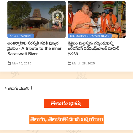
KALESHWARAM
DR. MOHAN BHAGWAT NEWS
అంతర్వాహిని సరస్వతీ నదికి పుష్కర
శ్రీశైలం మల్లన్నను దర్శించుకున్న
వైభవం - A tribute to the inner
ఆర్ఎస్ఎస్ సర్‌సంఘ్‌చాలక్ మోహన్
Saraswati River
భగవత్..
May 15, 2025
March 28, 2025
తెలుగు వెలుగు !