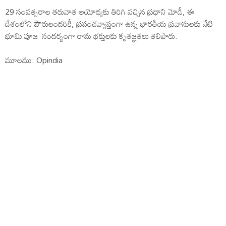
29 సంవత్సరాల తరువాత అయోధ్యకు తిరిగి వచ్చిన ప్రధాని మోడీ, ఈ
దేశంలోని పౌరులందరికీ, ప్రపంచవ్యాప్తంగా ఉన్న భారతీయ ప్రవాసులకు నేటి
భూమి పూజ సందర్బంగా రామ భక్తులకు కృతజ్ఞతలు తెలిపారు.
మూలము: Opindia