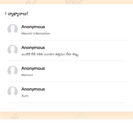
వ్యాఖ్యానాలు!
Anonymous
Manchi information
Anonymous
ఇంటికి గేట్ కలిపి vundhi ఉత్తమం లేదా తప్పు
Anonymous
Marinni
Anonymous
Aum