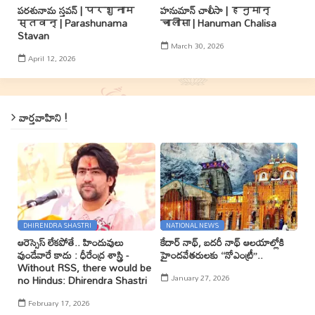
పరశునామ స్తవన్ | परशुनाम
హనుమాన్ చాలీసా | हनुमान्
स्तवन् | Parashunama
चालीसा | Hanuman Chalisa
Stavan
March 30, 2026
April 12, 2026
వార్తవాహిని !
DHIRENDRA SHASTRI
NATIONAL NEWS
ఆరెస్సెస్ లేకపోతే.. హిందువులు
కేదార్ నాథ్, బదరీ నాథ్ ఆలయాల్లోకి
వుండేవారే కాదు : ధీరేంద్ర శాస్త్రి -
హైందవేతరులకు ‘‘నోఎంట్రీ’’..
Without RSS, there would be
January 27, 2026
no Hindus: Dhirendra Shastri
February 17, 2026