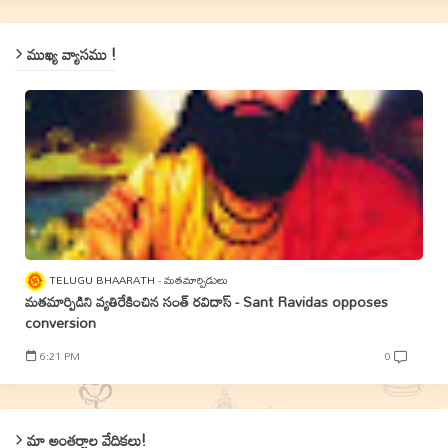
ముఖ్య వ్యాసము !
TELUGU BHAARATH
మతమార్పిడులు
మతమార్పిడిని వ్యతిరేకించిన సంత్‌ రవిదాస్‌ - Sant Ravidas opposes
conversion
6:21 PM
0
మా అంతర్జాల వేదికలు!