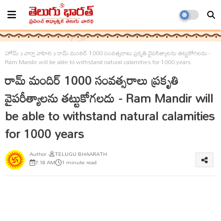
హోమ్
వార్తా వాహిని
రామ్ మందిర్ 1000 సంవత్సరాలు ప్రకృతి వైపరీత్యాలను తట్టుకోగలదు -
Ram Mandir will be able to withstand natural calamities for 1000 years
రామ్ మందిర్ 1000 సంవత్సరాలు ప్రకృతి
వైపరీత్యాలను తట్టుకోగలదు - Ram Mandir will
be able to withstand natural calamities
for 1000 years
TELUGU BHAARATH
7:18 AM
1 minute read