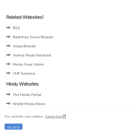
Related Websites!
RSS
Rashtriya Sewa Bharati
Vidya Bharati
Vishva Hindu Parishad
Hindu Yuva Vahini
VHP America
Hindu Websites
The Hindu Portal
World Hindu News
Sri Kanchi Kamakoti
Our website uses cookies..
Check Out
SHRI KASHI VISHWANATH
Ok, Go it!
ISKCON