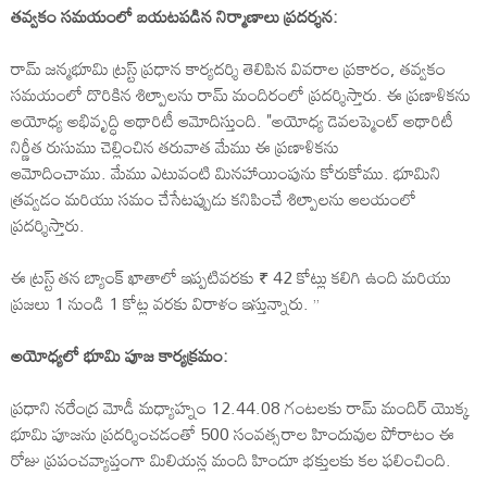
తవ్వకం సమయంలో బయటపడిన నిర్మాణాలు
ప్రదర్శన:
రామ్ జన్మభూమి ట్రస్ట్ ప్రధాన కార్యదర్శి తెలిపిన వివరాల ప్రకారం, తవ్వకం
సమయంలో దొరికిన శిల్పాలను రామ్ మందిరంలో ప్రదర్శిస్తారు. ఈ ప్రణాళికను
అయోధ్య అభివృద్ధి అథారిటీ ఆమోదిస్తుంది. "అయోధ్య డెవలప్మెంట్ అథారిటీ
నిర్ణీత రుసుము చెల్లించిన తరువాత మేము ఈ ప్రణాళికను
ఆమోదించాము. మేము ఎటువంటి మినహాయింపును కోరుకోము. భూమిని
త్రవ్వడం మరియు సమం చేసేటప్పుడు కనిపించే శిల్పాలను ఆలయంలో
ప్రదర్శిస్తారు.
ఈ ట్రస్ట్ తన బ్యాంక్ ఖాతాలో ఇప్పటివరకు ₹ 42 కోట్లు కలిగి ఉంది మరియు
ప్రజలు 1 నుండి 1 కోట్ల వరకు విరాళం ఇస్తున్నారు. ”
అయోధ్యలో భూమి పూజ కార్యక్రమం:
ప్రధాని నరేంద్ర మోడీ మధ్యాహ్నం 12.44.08 గంటలకు రామ్ మందిర్ యొక్క
భూమి పూజను ప్రదర్శించడంతో 500 సంవత్సరాల హిందువుల పోరాటం ఈ
రోజు ప్రపంచవ్యాప్తంగా మిలియన్ల మంది హిందూ భక్తులకు కల ఫలించింది.