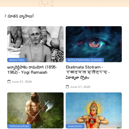
నూతన వ్యాసాలు!
MAHA YOGI
NITYA PARAYANA SLOKAM
అన్నారెడ్డిపాళెం రామయోగి (1895-
Ekatmata Stotram -
1962) - Yogi Ramaiah
एकात्मता स्तोत्रम् -
ఏకాత్మతా స్తోత్రం
June 01, 2026
June 01, 2026
PARASHURAM
HANUMAN