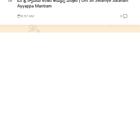
ఓం శ్రీ స్వామియే శరణం అయ్యప్ప మంత్రం | Om Sri Swamye Saranam
Ayyappa Mantram
8:57 AM
0