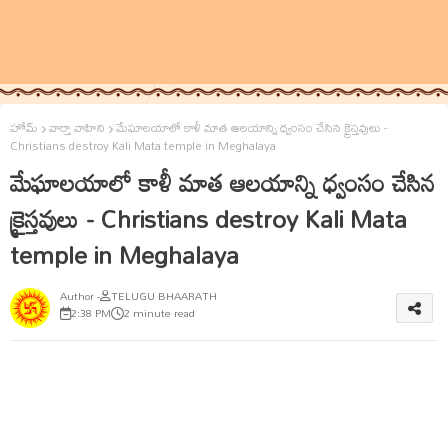
హోమ్
వార్తా వాహిని
మేఘాలయాలో కాళీ మాత ఆలయాన్ని ధ్వంసం చేసిన క్రైస్తవులు -
Christians destroy Kali Mata temple in Meghalaya
మేఘాలయాలో కాళీ మాత ఆలయాన్ని ధ్వంసం చేసిన
క్రైస్తవులు - Christians destroy Kali Mata
temple in Meghalaya
TELUGU BHAARATH
2:38 PM
2 minute read