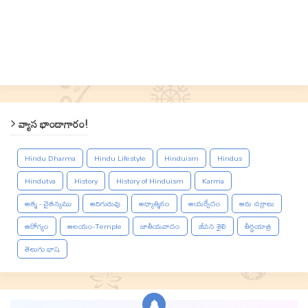
వ్యాస భాండాగారం!
Hindu Dharma
Hindu Lifestyle
Hinduism
Hindus
Hindutva
History
History of Hinduism
Karma
ఆత్మ - చైతన్యము
ఆదిగురువు
ఆధ్యాత్మికం
ఆయర్వేదం
ఆరు చక్రాలు
ఆరోగ్యం
ఆలయం-Temple
జాతీయవాదం
జీవన శైలి
తీర్థయాత్ర
తెలుగు భాష