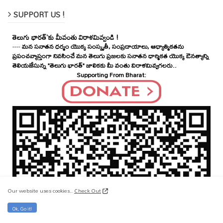
SUPPORT US !
తెలుగు భారత్'కు మీవంతు విరాళమివ్వండి !
----
మన సనాతన ధర్మం యొక్క సంస్కృతీ, సంప్రదాయాలు, ఆధ్యాత్మికతను
ప్రపంచవ్యాప్తంగా నివసించే మన తెలుగు ప్రజలకు సనాతన ధార్మికత యొక్క ఔనత్యాన్ని
తెలియజేసున్న "తెలుగు భారత్" జాలికకు మీ వంతు విరాళమివ్వగలరు..
Supporting From Bharat:
Our website uses cookies..
Check Out
Ok, Go it!