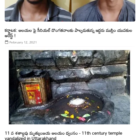
కర్ణాటక: ఆలయల పై సీరియల్ దొంగతనాలకు పాల్పడుతున్న ఇద్దరు ముస్లిం యువకుల
అరెస్ట్ !
February 12, 2021
11 వ శతాబ్దపు మృత్యుంజయ ఆలయం ధ్వంసం - 11th century temple
vandalized in Uttarakhand