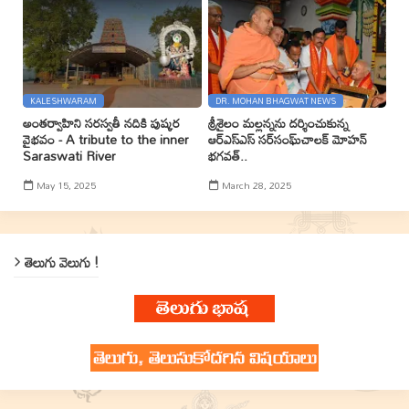
KALESHWARAM
DR. MOHAN BHAGWAT NEWS
అంతర్వాహిని సరస్వతీ నదికి పుష్కర
శ్రీశైలం మల్లన్నను దర్శించుకున్న
వైభవం - A tribute to the inner
ఆర్ఎస్ఎస్ సర్‌సంఘ్‌చాలక్ మోహన్
Saraswati River
భగవత్..
May 15, 2025
March 28, 2025
తెలుగు వెలుగు !