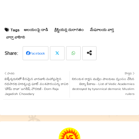
ఆలయంపై దాడి
క్రిస్టియన్ల దురాగతం
మేఘాలయ వార్త
Tags
వార్తా వాహిని
Facebook
Twit
Wha
పాతది
కొత్తది
విశ్వేశ్వరునిలో లీనమైన వారణాసి మహాప్రస్థాన
ter
tsap
నిరంకుశ రాక్షస ముస్లిం పాలకులు ధ్వంసం చేసిన
రథసారధి హరిశ్చంద్ర ఘాట్ వంశపారంపర్య కాపరి
విద్యా పీఠాలు - List of Vedic Academies
‘డోమ్ రాజా’ జగదీష్ చౌదరిజీ - Dom Raja
destroyed by tyrannical demonic Muslim
p
Jagadish Chowdary
rulers