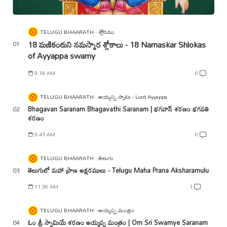
TELUGU BHAARATH
శ్లోకము
18 మణికంఠుని నమస్కార శ్లోకాలు - 18 Namaskar Shlokas
of Ayyappa swamy
9:18 AM
0
TELUGU BHAARATH
అయ్యప్ప స్వామి - Lord Ayyappa
Bhagavan Saranam Bhagavathi Saranam | భగవాన్ శరణం భగవతి
శరణం
9:47 AM
0
TELUGU BHAARATH
తెలుగు
తెలుగులో మహా ప్రాణ అక్షరములు - Telugu Maha Prana Aksharamulu
11:36 AM
1
TELUGU BHAARATH
అయ్యప్ప మంత్రం
ఓం శ్రీ స్వామియే శరణం అయ్యప్ప మంత్రం | Om Sri Swamye Saranam