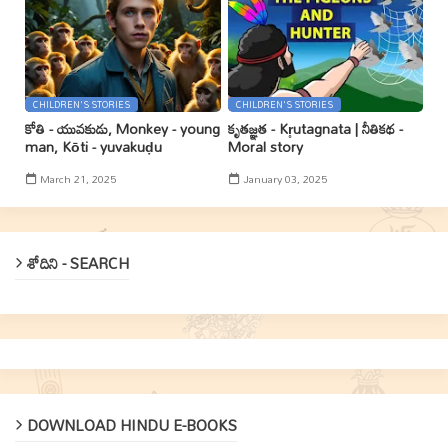
CHILDREN'S STORIES
CHILDREN'S STORIES
కోతి - యువకుడు, Monkey - young
కృతజ్ఞత - Kr̥utagnata | నీతికథ -
man, Kōti - yuvakuḍu
Moral story
March 21, 2025
January 03, 2025
శోదిని - SEARCH
DOWNLOAD HINDU E-BOOKS