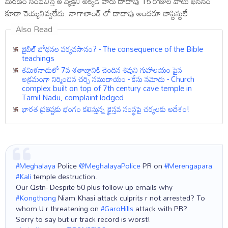
మరణం సంభవిస్తే ఆ వ్యక్తిని అక్కడి వారు దాదాపు 15 రోజుల పాటు ఖననం
కూడా చెయ్యనివ్వలేదు. నాగాలాండ్ లో దాదాపు అందరూ బాప్టిస్టులే
Also Read
బైబిల్ బోధనల పర్యవసానం? - The consequence of the Bible
teachings
తమిళనాడులో 7వ శతాబ్దానికి చెందిన శివుని గుహాలయం పైన
అక్రమంగా నిర్మించిన చర్చి సముదాయం - కేసు నమోదు - Church
complex built on top of 7th century cave temple in
Tamil Nadu, complaint lodged
భారత ప్రతిష్టకు భంగం కలిస్తున్న క్రైస్తవ సంస్థపై చర్యలకు ఆదేశం!
#Meghalaya
Police
@MeghalayaPolice
PR on
#Merengapara
#Kali
temple destruction.
Our Qstn- Despite 50 plus follow up emails why
#Kongthong
Niam Khasi attack culprits r not arrested? To
whom U r threatening on
#GaroHills
attack with PR?
Sorry to say but ur track record is worst!