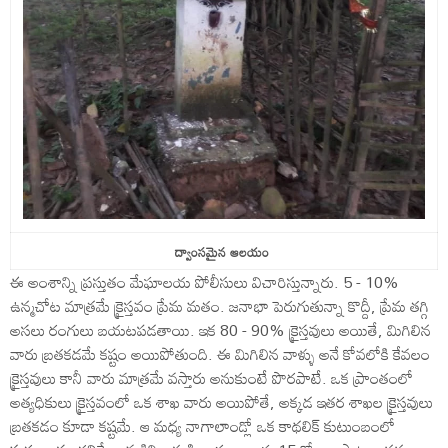
ద్వాంసమైన ఆలయం
ఈ అంశాన్ని ప్రస్తుతం మేఘాలయ పోలీసులు విచారిస్తున్నారు. 5 - 10%
ఉన్మచోట మాత్రమే క్రైస్తవం ప్రేమ మతం. జనాభా పెరుగుతున్నా కొద్దీ, ప్రేమ తగ్గి
అసలు రంగులు బయటపడతాయి. ఇక 80 - 90% క్రైస్తవులు అయితే, మిగిలిన
వారు బ్రతకడమే కష్టం అయిపోతుంది. ఈ మిగిలిన వాళ్ళు అనే కోవలోకి కేవలం
క్రైస్తవులు కానీ వారు మాత్రమే వస్తారు అనుకుంటే పొరపాటే. ఒక ప్రాంతంలో
అత్యధికులు క్రైస్తవంలో ఒక శాఖ వారు అయిపోతే, అక్కడ ఇతర శాఖల క్రైస్తవులు
బ్రతకడం కూడా కష్టమే. ఆ మధ్య నాగాలాండ్లో ఒక కాథలిక్ కుటుంబంలో