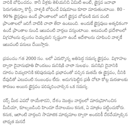
వారికి బోధించడం. కానీ వీళ్లకు తెలియనిది ఏమిటి అంటే, క్రైస్తవ జనాభా
పెరుగుతున్నా కొద్దీ, వాళ్ళకి బోధించే విషయాలు కూడా మారుతుంటాయి. 80 -
90% క్రైస్తవులు ఉండే ప్రాంతాలలో జరిగే క్రైస్తవ బోధలకి మన వంటి
ప్రాంతాలలో జరిగే వాటికి చాలా తేడా ఉంటుంది. అందుకే క్రైస్తవులు అత్యధికంగా
ఉండే ప్రాంతాల నుండి ఇటువంటి వార్తలు వస్తుంటాయి. అటువంటి ప్రదేశాలలో
విగ్రహాలను ధ్వంసం చెయ్యమని స్పష్టంగా ఉండే ఆదేశాలను చూపించి వాళ్ళకే
ఇటువంటి పనులు చేయిస్తారు.
ప్రపంచం గత 2000 సం. లలో ఎదుర్కొన్న అతిపెద్ద సమస్య క్రైస్తవం. విగ్రాహల
ద్వారా దైవానుభూతి పొందటం మనిషికి చాలా సులభం. మనిషిని దైవానికి
దూరం చెయ్యడానికి కలిపురుషుడి ప్రభావంతో వచ్చిన మతమే ఈ క్రైస్తవం, దీనికి
దేవుడితో ఎటువంటి సంబంధం లేదు. అడుగుపెట్టిన ప్రతీ చోటా కోట్ల మరణాలకు
కారణం అయిన క్రైస్తవం పరిష్కరించాల్సిన ఒక సమస్య.
చర్చ్ మీద ఎవడో రాయేశాడని, దేశం మొత్తం వార్తలలో మారుమ్రోగించిన
మీడియా, కూల్చబడింది హిందూ దేవాలయం కనుక, ఏ మాత్రం పట్టించుకోరు.
కనుక, ఇలాంటి వార్తలని సామాజిక మాధ్యమాల ద్వారా అందరికీ చేరవేయ్యాల్సిన
బాధ్యత మనదే