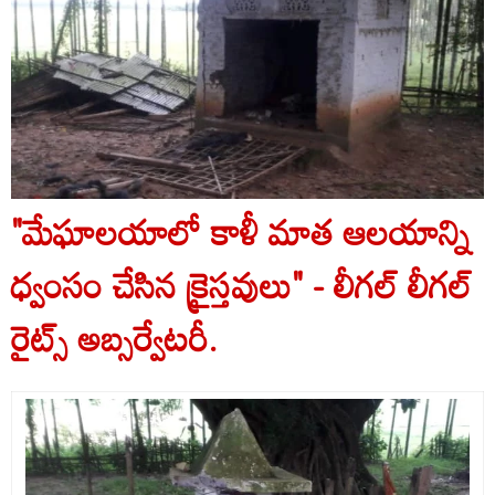
"మేఘాలయాలో కాళీ మాత ఆలయాన్ని
ధ్వంసం చేసిన క్రైస్తవులు" - లీగల్ లీగల్
రైట్స్ అబ్సర్వేటరీ.