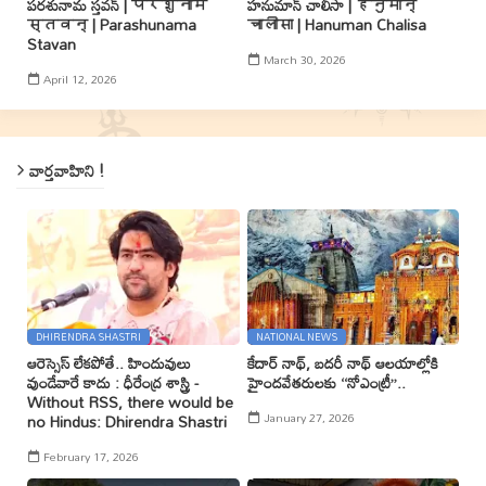
పరశునామ స్తవన్ | परशुनाम
హనుమాన్ చాలీసా | हनुमान्
स्तवन् | Parashunama
चालीसा | Hanuman Chalisa
Stavan
March 30, 2026
April 12, 2026
వార్తవాహిని !
DHIRENDRA SHASTRI
NATIONAL NEWS
ఆరెస్సెస్ లేకపోతే.. హిందువులు
కేదార్ నాథ్, బదరీ నాథ్ ఆలయాల్లోకి
వుండేవారే కాదు : ధీరేంద్ర శాస్త్రి -
హైందవేతరులకు ‘‘నోఎంట్రీ’’..
Without RSS, there would be
January 27, 2026
no Hindus: Dhirendra Shastri
February 17, 2026