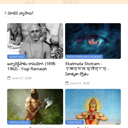
నూతన వ్యాసాలు!
MAHA YOGI
NITYA PARAYANA SLOKAM
అన్నారెడ్డిపాళెం రామయోగి (1895-
Ekatmata Stotram -
1962) - Yogi Ramaiah
एकात्मता स्तोत्रम् -
ఏకాత్మతా స్తోత్రం
June 01, 2026
June 01, 2026
PARASHURAM
HANUMAN