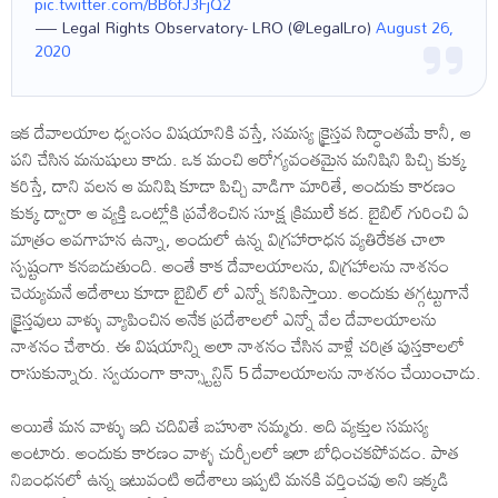
pic.twitter.com/BB6fJ3FjQ2
— Legal Rights Observatory- LRO (@LegalLro)
August 26,
2020
ఇక దేవాలయాల ధ్వంసం విషయానికి వస్తే, సమస్య క్రైస్తవ సిద్ధాంతమే కానీ, ఆ
పని చేసిన మనుషులు కాదు. ఒక మంచి ఆరోగ్యవంతమైన మనిషిని పిచ్చి కుక్క
కరిస్తే, దాని వలన ఆ మనిషి కూడా పిచ్చి వాడిగా మారితే, అందుకు కారణం
కుక్క ద్వారా ఆ వ్యక్తి ఒంట్లోకి ప్రవేశించిన సూక్ష క్రిములే కద. బైబిల్ గురించి ఏ
మాత్రం అవగాహన ఉన్నా, అందులో ఉన్న విగ్రహారాధన వ్యతిరేకత చాలా
స్పష్టంగా కనబడుతుంది. అంతే కాక దేవాలయాలను, విగ్రహాలను నాశనం
చెయ్యమనే ఆదేశాలు కూడా బైబిల్ లో ఎన్నో కనిపిస్తాయి. అందుకు తగ్గట్టుగానే
క్రైస్తవులు వాళ్ళు వ్యాపించిన అనేక ప్రదేశాలలో ఎన్నో వేల దేవాలయాలను
నాశనం చేశారు. ఈ విషయాన్ని అలా నాశనం చేసిన వాళ్లే చరిత్ర పుస్తకాలలో
రాసుకున్నారు. స్వయంగా కాన్స్టాన్టిన్ 5 దేవాలయాలను నాశనం చేయించాడు.
అయితే మన వాళ్ళు ఇది చదివితే బహుశా నమ్మరు. అది వ్యక్తుల సమస్య
అంటారు. అందుకు కారణం వాళ్ళ చుర్చీలలో ఇలా బోధించకపోవడం. పాత
నిబంధనలో ఉన్న ఇటువంటి ఆదేశాలు ఇప్పటి మనకి వర్తించవు అని ఇక్కడి