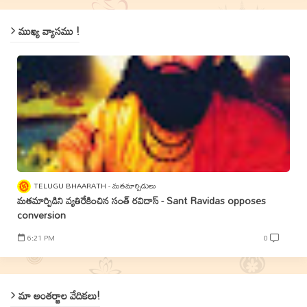
ముఖ్య వ్యాసము !
TELUGU BHAARATH
మతమార్పిడులు
మతమార్పిడిని వ్యతిరేకించిన సంత్‌ రవిదాస్‌ - Sant Ravidas opposes
conversion
6:21 PM
0
మా అంతర్జాల వేదికలు!