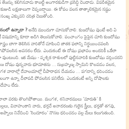
ేజస్సు కలిగినవాడు కాబట్టి అంగారకుడిగా ప్రసిద్ధి చెందాడు. విపరీతమైన
 కుజుడి లక్షణాలుగా చెప్పబడ్డాయి. ఈ కోపం వలన తాత్కాలికమైన నష్టం
ంఖ్య ఎక్కువని చరిత్ర చెబుతోంది.
ానంలో ఉన్నాడా ?
అనేది ముందుగా చూసుకోవాలి. కుజదోషం వుంటే అది ఏ
ందనే విషయాన్ని కూడా అడిగి తెలుసుకోవాలి. పంచాంగం పైపైన చూసి కుజదోషం
స్త్రం బాగా తెలిసిన వారితోనే చూపించి జాతక ఫలాన్ని నిర్ణయించవలసి
నిగిపోవలసిన అవసరం లేదు. ఎందుకంటే ఈ దోషం ప్రభావం అందరికీ ఒకేలా
ుతూ వుంటుంది. ఇక మేషం - వృశ్చిక రాశులలో పుట్టినవారికి కుజదోషం వర్తించదని
ది.కుజ దోషం వున్నవారు భూమాతను ... సుబ్రహ్మణ్య స్వామిని కొలవడం వలన,
మంగళ వారాల్లో దేవాలయాల్లో దీపారాధన చేయడం ... పగడాన్ని ధరించడం
బలంగా ఉన్నా డీలాపడి పోవలసిన పనిలేదు. ఎందుకంటే అన్ని దోషాలకు
ందేహం లేదు.
చాలా వరకు తొలగిపోతాయి. మంగళ, శనివారములు 'మారుతి' కి
లు, వివాహంకాని వారు, భర్తచే అనాదరణకు గురైన స్త్రీలు, భర్తతో తగవు,
నాలు నివేదించి 'సిందూరం' నొసట ధరించడం వల్ల మేలు కలుగుతుంది.