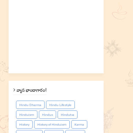
వ్యాస భాండాగారం!
Hindu Dharma
Hindu Lifestyle
Hinduism
Hindus
Hindutva
History
History of Hinduism
Karma