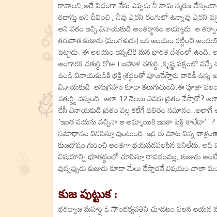
కావాలని,అదే విధంగా నేను ఎప్పడు నీ నామ స్మరణ చేస్త
తదాస్తు అని దీవించి , నీవు ఎర్రని రంగులో ఉన్నావు ఎర్రన
అని వరం ఇచ్చి వినాయకుడి అంతర్ధానం అయ్యాడు. ఆ తర్వా
తరువాత కుజుడు (మంగళుడు) ఒక ఆలయం కట్టించి అందులో విన
పెట్టాడు. ఈ ఆలయం ఇప్పటికి మన భారత దేశంలో ఉంది. అద
అంగారక చతుర్ధి రోజు ( బహుళ చతుర్ధి ,కృష్ణ పక్షంలో వచ్చ
ఉండి వినాయకుడికి భక్తి శ్రద్దలతో పూజచేస్తారు వారికీ ఉ
వినాయకుడి అనుగ్రహం కూడా కలుగుతుంది.ఈ పూజా ఫలం ఎ
చతుర్ద్ది వస్తుంది..అలా 12 నెలలు ఎవరు వ్రతం చేస్తారో?
చేసీ వినాయకుడి వ్రతం వల్ల కలేగే ఫలితం సమానం..అలాగే
'ఇంత వయసు వచ్చినా ఆ అమ్మాయికి ఇంకా పెళ్లి కాలేదా'' ?
సమాధానం వినిపిస్తూ వుంటుంది. ఇక ఈ మాట విన్న వ
కుజదోషం గురించి అంతగా భయపడవలసిన పనిలేదు. అది పర
విషయాన్ని భూతద్దంలో చూపిస్తూ రావడంవల్ల, కుజుడు అంటేనే
వున్నప్పుడు కుజుడు కూడా మేలు చేస్తాడనే విషయం చాలా మ
కుజ పుట్టుక :
భరద్వాజ మహర్షి ఓ సౌందర్యవతిని చూడటం వలన ఆయన మనసు