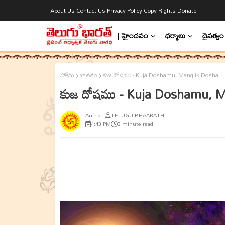
About Us
Contact Us
Privacy Policy
Copy Rights
Donate
| హైందవం
ధర్మాలు
దైవత్వం
హోమ్
జాతకం
కుజ దోషము - Kuja Doshamu, Manglik Dosha
కుజ దోషము - Kuja Doshamu, 
TELUGU BHAARATH
4:43 PM
3 minute read