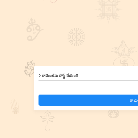
కామెంట్‌ను పోస్ట్ చేయండి
కామె