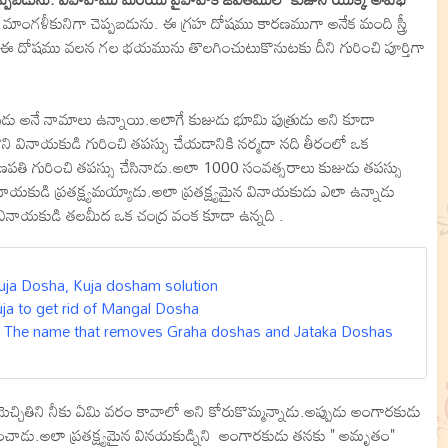
మాంగళీకునిగా చెప్పబడును. ఈ గ్రహ దోషము కారణముగా అనేక మంది స్త్రీ
 ఈ దోషము వలన గల భయమును తొలగించుటుకొనుటకు దీని గురించి పూర్తిగా
 అనే నామాలు ఉన్నాయి.అలాగే కుజుడు భూమి పుత్రుడు అని కూడా
ోని వినాయకుడి గురించి తపస్సు చేయడానికి నర్మదా నది తీరంలో ఒక
పతి గురించి తపస్సు చేసినాడు.అలా 1000 సంవత్సరాలు కుజుడు తపస్సు
కుడి ప్రతక్ష్యమయ్యాడు.అలా ప్రతక్ష్యమైన వినాయకుడు ఎలా ఉన్నాడు
ా వినాయకుడి తలమీద ఒక చంద్ర వంక కూడా ఉన్నది .
Kuja Dosha, Kuja dosham solution
 Puja to get rid of Mangal Dosha
మం, | The name that removes Graha doshas and Jataka Doshas
చ్చితిని నీకు ఏమి వరం కావాలో అని కోరుకొమ్మన్నాడు.అప్పుడు అంగారకుడు
తించాడు.అలా ప్రతక్ష్యమైన వినయకుడ్నిని అంగారకుడు తనకు " అమృతం"