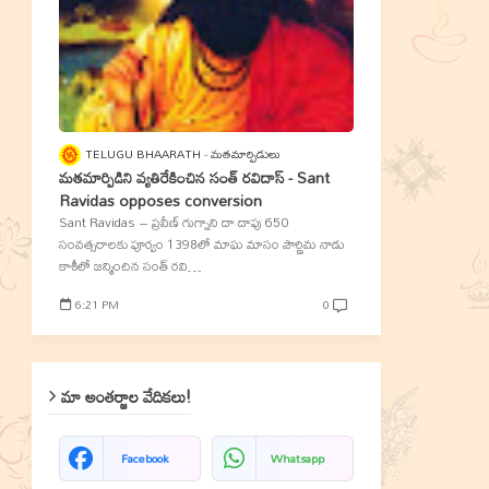
TELUGU BHAARATH
మతమార్పిడులు
మతమార్పిడిని వ్యతిరేకించిన సంత్‌ రవిదాస్‌ - Sant
Ravidas opposes conversion
Sant Ravidas – ప్రవీణ్‌ గుగ్నాని దా దాపు 650
సంవత్సరాలకు పూర్వం 1398లో మాఘ మాసం పౌర్ణిమ నాడు
కాశీలో జన్మించిన సంత్‌ రవి…
6:21 PM
0
మా అంతర్జాల వేదికలు!
Facebook
Whatsapp