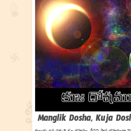
Manglik Dosha, Kuja Do
కుజుడు ఉష్ణ ప్రకృతి గల గ్రహము. దీనిని పాప గ్రహముగా