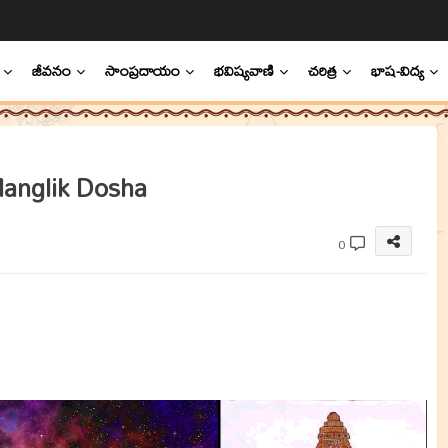
జీవనం
సాంప్రదాయం
భవిష్యవాణి
చరిత్ర
భాష-విద్య
Manglik Dosha
0