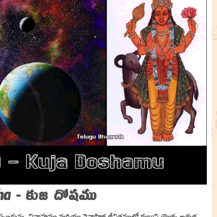
sha - కుజ దోషము
 చెప్పబడును. వివాహము మరియు వైవాహిక జీవితములో కుజుని యొక్క అశుభ