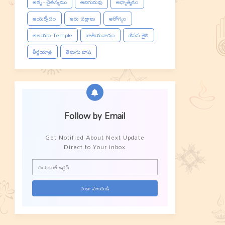
ఆత్మ - చైతన్యము
ఆదిగురువు
ఆధ్యాత్మికం
ఆయర్వేదం
ఆరు చక్రాలు
ఆరోగ్యం
ఆలయం-Temple
జాతీయవాదం
జీవన శైలి
తీర్థయాత్ర
తెలుగు భాష
Follow by Email
Get Notified About Next Update
Direct to Your inbox