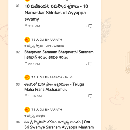
18 మణికంఠుని నమస్కార శ్లోకాలు - 18
Namaskar Shlokas of Ayyappa
swamy
9:18 AM
0
TELUGU BHAARATH
అయ్యప్ప స్వామి - Lord Ayyappa
Bhagavan Saranam Bhagavathi Saranam
| భగవాన్ శరణం భగవతి శరణం
9:47 AM
0
TELUGU BHAARATH
తెలుగు
తెలుగులో మహా ప్రాణ అక్షరములు - Telugu
Maha Prana Aksharamulu
11:36 AM
1
TELUGU BHAARATH
అయ్యప్ప మంత్రం
ఓం శ్రీ స్వామియే శరణం అయ్యప్ప మంత్రం | Om
Sri Swamye Saranam Ayyappa Mantram