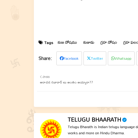
కుజ దోషము
కుజుడు
గ్రహ దోషం
గ్రహ ఫల
Tags
Facebook
Twitter
Whatsapp
పాతది
అరాచక రజాకార్ లు అంతం అయ్యారా??
TELUGU BHAARATH
Telugu Bharath is Indian telugu language dai
works and more on Hindu Dharma.