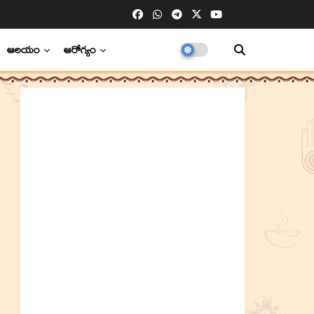
ఆలయం
ఆరోగ్యం