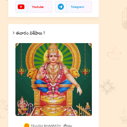
Youtube
Telegram
ఈవారం విశేషాలు !
TELUGU BHAARATH
శ్లోకము