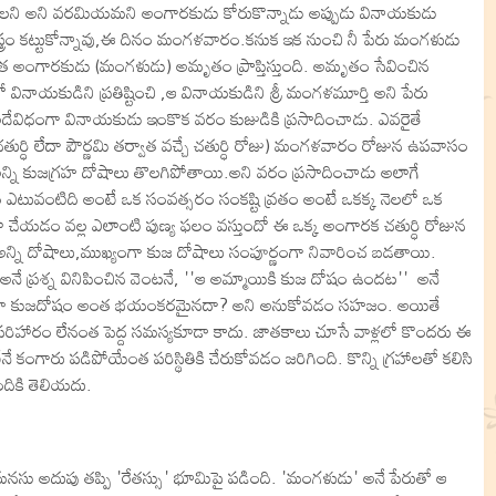
ుండాలని అని వరమియమని అంగారకుడు కోరుకొన్నాడు అప్పుడు వినాయకుడు
ి వస్త్రం కట్టుకోన్నావు,ఈ దినం మంగళవారం.కనుక ఇక నుంచి నీ పేరు మంగళుడు
త అంగారకుడు (మంగళుడు) అమృతం ప్రాప్తిస్తుంది. అమృతం సేవించిన
ాయకుడిని ప్రతిష్టించి ,ఆ వినాయకుడిని శ్రీ మంగళమూర్తి అని పేరు
ేవిధంగా వినాయకుడు ఇంకొక వరం కుజుడికి ప్రసాదించాడు. ఎవరైతే
ే చతుర్ధి లేదా పౌర్ణమి తర్వాత వచ్చే చతుర్ధి రోజు) మంగళవారం రోజున ఉపవాసం
న్న అన్ని కుజగ్రహ దోషాలు తొలగిపోతాయి.అని వరం ప్రసాదించాడు అలాగే
టువంటిది అంటే ఒక సంవత్సరం సంకష్టి వ్రతం అంటే ఒకక్క నెలలో ఒక
 అలా చేయడం వల్ల ఎలాంటి పుణ్య ఫలం వస్తుందో ఈ ఒక్క అంగారక చతుర్ధి రోజున
 అన్ని దోషాలు,ముఖ్యంగా కుజ దోషాలు సంపూర్ణంగా నివారించ బడతాయి.
 అనే ప్రశ్న వినిపించిన వెంటనే, ''ఆ అమ్మాయికి కుజ దోషం ఉందట'' అనే
ాళ్లంతా కుజదోషం అంత భయంకరమైనదా? అని అనుకోవడం సహజం. అయితే
ిహారం లేనంత పెద్ద సమస్యకూడా కాదు. జాతకాలు చూసే వాళ్లలో కొందరు ఈ
 కంగారు పడిపోయేంత పరిస్థితికి చేరుకోవడం జరిగింది. కొన్ని గ్రహాలతో కలిసి
ందికి తెలియదు.
 అదుపు తప్పి 'రేతస్సు' భూమిపై పడింది. 'మంగళుడు' అనే పేరుతో ఆ