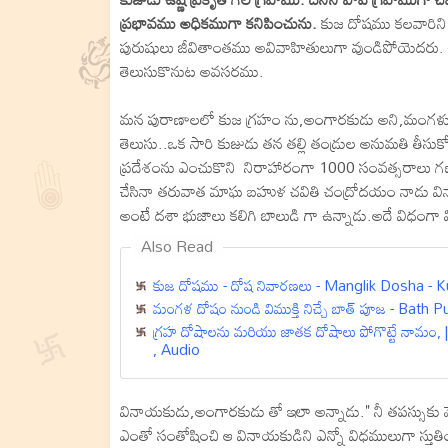
ప్రభావము అధికముగా కనిపించును.
కుజ దోషము కలవారిని 
పురుషులు జీవితాంతము అవివాహితులుగా వుండిపోయెదరు.
తెలుసుకొనుట అవసరము.
మన పురాణాలలో కుజ గ్రహం ను,అంగారకుడు అని,మంగళుడు
తెలుసు..ఒక సారి కుజుడు తన తల్లి తండ్రుల అనుమతి తీసుక
ప్రదేశంను ఎంచుకొని నిరాహారంగా 1000 సంవత్సరాలు గణ
చేసినా తరువాత మాఘ బహుళ చవితి చంద్రోదయం నాడు వినాయ
అంటే దశా భుజాలు కలిగి బాలుడి గా ఉన్నాడు.అదే విధంగ
Also Read
కుజ దోషము - దోష నివారణలు - Manglik Dosha - 
మంగళ దోషం నుండి విముక్తి నిచ్చే బాత్ పూజ - Bath
గ్రహ దోషాలను మరియు జాతక దోషాలు పోగొట్టే నా
, Audio
వినాయకుడు,అంగారకుడు తో ఇలా అన్నాడు." నీ తపస్సుకు మె
ఎంతో సంతోషించి ఆ వినాయకుడిని ఎన్నో విధములుగా స్తు