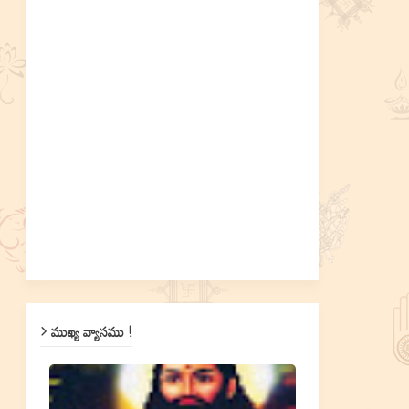
ముఖ్య వ్యాసము !