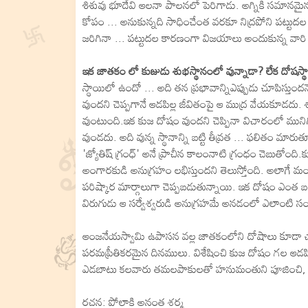
శిశువు భూదేవి ఆలనా పాలనలో పెరిగాడు. అగ్నికి సమానమైన త
కోపం ... అనుకున్నది సాధించేంత వరకూ నిద్రపోని పట్టుదల
జరిగినా ... పట్టుదల కారణంగా విజయాలు అందుకున్న వారి స
ఇక జాతకం లో కుజుడు శుభస్థానంలో వున్నాడా? లేక దోషస్థ
స్థాయిలో ఉందో ... అది తన ప్రభావాన్నిఎప్పుడు చూపిస్తు
వుందని చెప్పగానే ఆడపిల్ల జీవితంపై ఆ ముద్ర వేయకూడదు. శా
వుంటుంది.ఇక కుజ దోషం వుందని చెప్పినా విచారంలో ము
వుండదు. అది వున్న స్థానాన్ని బట్టి తీవ్రత ... ఫలితం మార
'జ్యోతిష్ గ్రంధ్' అనే ప్రాచీన కాలంనాటి గ్రంధం చెబుతోం
అంగారకుడి అనుగ్రహం లభిస్తుందని తెలుస్తోంది. అలాగే 
పరిష్కార మార్గాలుగా చెప్పబడుతున్నాయి. ఇక దోషం ఎంత 
విరుగుడు ఆ సర్వేశ్వరుడి అనుగ్రహమే అనడంలో ఎలాంటి స
ఆంజనేయస్వామి ఉపాసన వల్ల జాతకంలోని దోషాలు కూడా 
పరమప్రీతికరమైన దినములు. విశేషించి కుజ దోషం గల ఆడపిల్ల
ఎడబాటు కలవారు తమలపాకులతో హనుమంతుని పూజించి, అప్
రచన: పోలాకి అనంత శర్మ