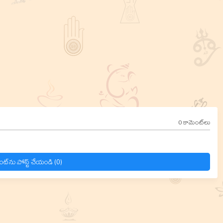
0 కామెంట్‌లు
ంట్‌ను పోస్ట్ చేయండి (0)