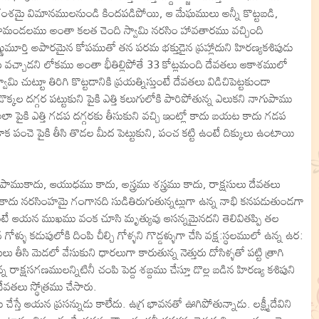
్రంశమై విమానములనుండి కిందపడిపోయి, ఆ మేఘములు అన్నీ కొట్టబడి,
ి, భూమండలము అంతా కలత చెంది స్వామి నరసిం హావతారము వచ్చింది
్ణుమూర్తి అపారమైన కోపముతో తన పరమ భక్తుడైన ప్రహ్లాదుని హిరణ్యకశిపుడు
 వచ్చాడని లోకము అంతా భీతిల్లిపోతే 33 కోట్లమంది దేవతలు ఆకాశములో
ి చుట్టూ తిరిగి కొట్టడానికి ప్రయత్నిస్తుంటే దేవతలు విడిచిపెట్టకుండా
డొక్కల దగ్గర పట్టుకుని పైకి ఎత్తి కలుగులోకి పారిపోతున్న ఎలుకని నాగుపాము
ో అలా పైకి ఎత్తి గడప దగ్గరకు తీసుకుని వచ్చి ఇంట్లో కాదు బయట కాదు గడప
క పంచె పైకి తీసి తొడల మీద పెట్టుకుని, పంచ కట్టి ఉంటే దిక్కులు ఉంటాయి
, పాముకాదు, ఆయుధము కాదు, అస్త్రము శస్త్రము కాదు, రాక్షసులు దేవతలు
డు కాదు నరసింహమై గంగానది సుడితిరుగుతున్నట్లుగా ఉన్న నాభి కనపడుతుండగా
తుంటే ఆయన ముఖము వంక చూసి మృత్యువు ఆసన్నమైనదని తెలివితప్పి తల
గోళ్ళు కడుపులోకి దింపి చీల్చి గోళ్ళని గొడ్డళ్ళుగా చేసి వక్ష:స్థలములో ఉన్న ఉర:
ీసి మెడలో వేసుకుని ధారలుగా కారుతున్న నెత్తురు దోసిళ్ళతో పట్టి త్రాగి
న్న రాక్షసగణములన్నిటినీ చంపి పెద్ద శబ్దము చేస్తూ డొల్ల బడిన హిరణ్య కశిపుని
ేవతలు స్థోత్రము చేసారు.
ే ఆయన ప్రసన్నుడు కాలేదు. ఉగ్ర భావనతో ఊగిపోతున్నాడు. లక్ష్మీదేవిని