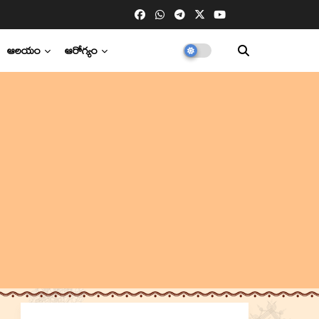
ఆలయం
ఆరోగ్యం