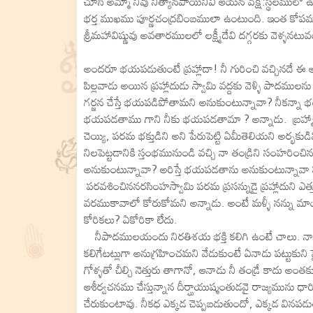
చూసి అమ్మా నీవు నిత్యానపాయినివి ఆయన వక్ష:స్థలములో ఉంటా
భర్త ముఖము పూర్ణచంద్రబింబములా ఉంటుంది. ఇంత కోపముగా
శ్రీమహావిష్ణువు అవతారములలో లక్ష్మీదేవి దగ్గరకు వెళ్
అందరూ భయపడుతుంటే ప్రహ్లాదా! నీ గురించి వచ్చినదే ఈ అవతా
పిల్లవాడు అయిన ప్రహ్లాదుడు స్వామి వద్దకు వెళ్ళి పాదములన
గర్జన చేస్తే భయపడిపోతామని అనుకుంటున్నావా? నీకన్నా
భయపడతాము గాని నీకు భయపడతామా ? అన్నాడు. బ్రహ్మాది దే
చెయ్యి, పరమ భక్తుడిని అని పేరుపెట్టి ఏమీతెలియని అర్భకు
నిలపెట్టడానికి స్తంభమునుండి వచ్చి నా తండ్రిని సంహర
అనుకుంటున్నావా? అరిస్తే భయపడతాను అనుకుంటున్నావా పర
పరవశించిననరసింహస్వామి పరమ ప్రసన్నుడై ప్రహ్లాదుని ఎత్తు
వరముకావాలో కోరుకోమని అన్నాడు. అంటే మళ్ళీ నన్ను 
కోరికలు? ఏకోరికా లేదు.
నీపాదములయందు నిరతిశయ భక్తి కలిగి ఉంటే చాలు. నా
కలిగేటట్లుగా అనుగ్రహించమని వేడుకుంటే ఏనాడు పట్టుకుని పైక
గోళ్ళతో చీల్చి నెత్తురు తాగానో, ఆనాడు నీ తండ్రే కాదు అం
ఆశీర్వచనము చేస్తున్నాన దీర్ఘాయుష్మంతుడవై రాజ్యమును 
చేరుకుంటావు. నీకధ ఎక్కడ చెప్పబడుతుందో, ఎక్కడ వినపడు