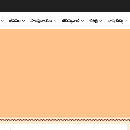
జీవనం
సాంప్రదాయం
భవిష్యవాణి
చరిత్ర
భాష-విద్య