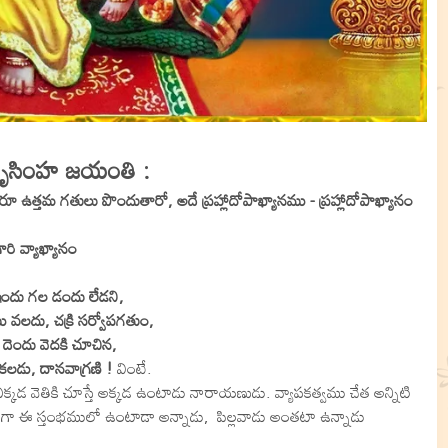
ీ నృసింహ జయంతి :
్తమ గతులు పొందుతారో, అదే ప్రహ్లాదోపాఖ్యానము - ప్రహ్లాదోపాఖ్యానం
ారి వ్యాఖ్యానం
 ఇందు గల డందు లేడని,
వలదు, చక్రి సర్వోపగతుం,
 దెందు వెదకి చూచిన,
లడు, దానవాగ్రణి !
వింటే.
 ఎక్కడ వెతికి చూస్తే అక్కడ ఉంటాడు నారాయణుడు. వ్యాపకత్వము చేత అన్నిటి
గా ఈ స్తంభములో ఉంటాడా అన్నాడు, పిల్లవాడు అంతటా ఉన్నాడు