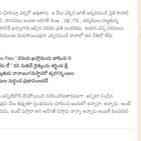
 చూపిస్తూ ఎక్కడో ఆపుతాడు. ఆ వేలు ఎక్కడ ఆగితే అక్కడనుండి పైకి రావాలి.
ి. రావడము అంటూ జరిగితే శంఖ , చక్ర ,గద , పద్మములు పట్టుకున్న
యడానికి బ్రహ్మగారు ఇచ్చిన వరము ప్రతి బంధకము .ఆయన ఎన్ని వరములు
వరములకు మినహాయింపుగా ఎక్కడనుండి రావాలో తన చేతిలో లేదు.
లం గలం ' డనుచు బ్రహ్లాదుండు భాషింప స
ు లే ' డని సుతున్ దైత్యుండు తర్జింప శ్రీ
్యుతుడు నానాజంగమస్థావరో త్కరగర్భంబుల
శముల నుద్దండ ప్రభావంబునన్
అన్నిటిలోకి చేరిపోయింది నరసింహావతారముగా. అన్నిటా నిండిన
 వేలు తిప్పుతూ స్తంభమును చూపించి ఇందులో ఉన్నాడా, అన్నాడు. అంటే
డు, ఉంటే వస్తాడా అని అడిగితే వస్తాడు నాన్నా అన్నాడు అయితే పిలవమని