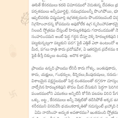
ఊపితే కేసరములు కదలి విమానములో వెడుతున్న దేవతలు భ
పర్వతములు అన్నీఘూర్ణిల్లి, సముద్రములన్నీ పొంగిపోయ
ఇప్పటివరకు విష్ణుమూర్తి ఉగ్రతత్వమును పొందనటువంటి విష
నిగ్రహించాడన్న కోపమును ఆపుకోలేక ఉగ్ర నృసింహావతారమై
నిలబడి స్థోత్రము చేస్తుంటే హిరణ్యకశిపుడు గదాదండముతో స్వామ
సంహరించమని అంటే పెద్ద గర్జన చేస్తూ వెళ్ళి హిరణ్యకశిపుని 
పట్టుకున్నట్లుగా పట్టుకుని పడగ పైకి ఎత్తితే ఎలా ఉంటుంద
మీద, పగలు రాత్రి కాదు ప్రదోషవేళ, ఏ ఇతరమైన ప్రదేశము కా
పైకి తీస్తే దిక్కులు ఉండవు. అదొక శాస్త్రము.
ప్రాణము ఉన్నది ప్రాణము లేనిదీ కాదు గోళ్ళు, జంతువుకాదు
కాదు, యక్షులు, గంధర్వుల, కిన్నెరలు,కింపురుషులు, నరు
విశాలమైన వక్షస్థలముతో పెద్ద దంతములతో దగ్గరగా చూస్
వాల్చేసిన హిరణ్యకశిపుని తొడల మీద వేసుకుని పెద్దగా పెరిగిన 
పంజరములోని ఎముకలు అన్నిటినీ కోసేసి పటపట విరిచి పేగులు త
ఒళ్ళు, బట్ట , కేసరములు అన్నీ నెత్తుటితో తడిసిపోతే అక్కడ ఉ
శరీరముని విసరివేసి భయంకరాకృతితో నడుస్తుంటే బ్రహ్మాది ద
ఏమి నారసింహ అద్భుత అవతారము? ఇంతమంది స్థోత్రము చేస్త