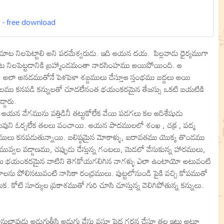
u - free download
ి మాట నిలపెట్టాలి అని పరమేశ్వరుడు. ఇది ఆయన దయ. పిల్లవాడు ధైర్యముగా
ాట నిలపెట్టడానికి బ్రహ్మాండమంతా నారసింహము అయిపోయింది. ఆ
డు. అలా అనడముతోనే పెళపెళా శబ్దములు చేస్తూఆ స్తంభము బద్దలు అయి
తిమండలము కనపడి కన్నులతో చూడలేనంత భయంకరమైన తేజస్సు ఒకటి బయటికి
్డారు.
ఆయన వేగమును వత్తిడినీ తట్టుకోలేక వేయి పడగలు కల ఆదిశేషుడు
వుని ఓర్చలేక తలలు వంచాయి. ఆయన పాదములలో శంఖ , చక్ర , పద్మ
ములు కనపడుతున్నాయి. బలిష్ఠమైన మోకాళ్ళు, ఐరావతము యొక్క తొండము
న మువ్వల వడ్డాణము, చప్పుడు చేస్తున్న గంటలు, మెడలో వేసుకున్న హారములు,
ట్రలు భయంకరమైన వాటిని తెగకోయగలిగిన నాగళ్ళు ఎలా ఉంటాయో అటువంటి
లను పోలినటువంటి నాసికా రంధ్రములు. పుట్టలోనుండి పైకి వచ్చి కోపముతో
ోటి సూర్యుల ప్రకాశముతో గురి చూసి చూస్తున్న వెలిగిపోతున్న కన్నులు.
ు అడుగుతీసి అడుగు వేస్తు వస్తూ పెద్ద గర్జన చేస్తూ తల ఇటు అటూ