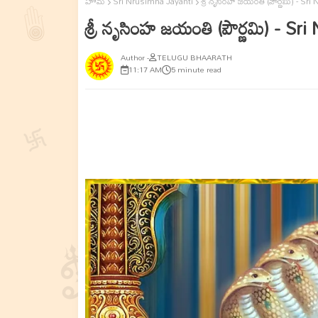
హోమ్
Sri Nrusimha Jayanti
శ్రీ నృసింహ జయంతి (పౌర్ణమి) - Sr
శ్రీ నృసింహ జయంతి (పౌర్ణమి) - S
TELUGU BHAARATH
11:17 AM
5 minute read