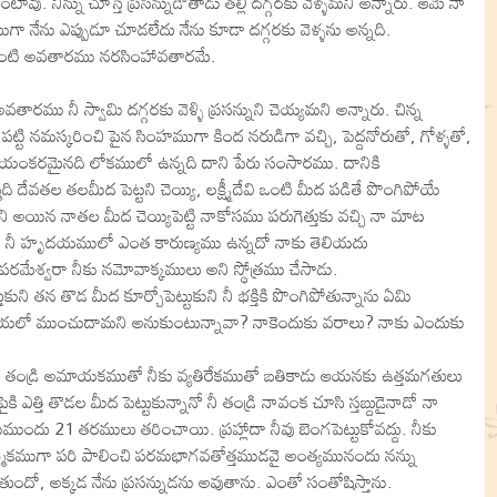
వు. నిన్ను చూస్తే ప్రసన్నుడౌతాడు తల్లీ దగ్గరకు వెళ్ళమని అన్నారు. ఆమె నా
 నేను ఎప్పుడూ చూడలేదు నేను కూడా దగ్గరకు వెళ్ళను అన్నది.
ళనటువంటి అవతారము నరసింహావతారమే.
రము నీ స్వామి దగ్గరకు వెళ్ళి ప్రసన్నుని చెయ్యమని అన్నారు. చిన్న
ు పట్టి నమస్కరించి పైన సింహముగా కింద నరుడిగా వచ్చి, పెద్దనోరుతో, గోళ్ళతో,
 భయంకరమైనది లోకములో ఉన్నది దాని పేరు సంసారము. దానికి
వతల తలమీద పెట్టని చెయ్యి, లక్ష్మీదేవి ఒంటి మీద పడితే పొంగిపోయే
డిని అయిన నాతల మీద చెయ్యిపెట్టి నాకోసము పరుగెత్తుకు వచ్చి నా మాట
ించిన నీ హృదయములో ఎంత కారుణ్యము ఉన్నదో నాకు తెలియదు
మేశ్వరా నీకు నమోవాక్కములు అని స్థోత్రము చేసాడు.
కుని తన తొడ మీద కూర్చోపెట్టుకుని నీ భక్తికి పొంగిపోతున్నాను ఏమి
మాయలో ముంచుదామని అనుకుంటున్నావా? నాకెందుకు వరాలు? నాకు ఎందుకు
 తండ్రి అమాయకముతో నీకు వ్యతిరేకముతో బతికాడు ఆయనకు ఉత్తమగతులు
ి ఎత్తి తొడల మీద పెట్టుకున్నానో నీ తండ్రి నావంక చూసి స్తబ్దుడైనాడో నా
తకుముందు 21 తరములు తరించాయి. ప్రహ్లాదా నీవు బెంగపెట్టుకోవద్దు. నీకు
ధార్మికముగా పరి పాలించి పరమభాగవతోత్తముడవై అంత్యమునందు నన్ను
తుందో, అక్కడ నేను ప్రసన్నుడను అవుతాను. ఎంతో సంతోషిస్తాను.