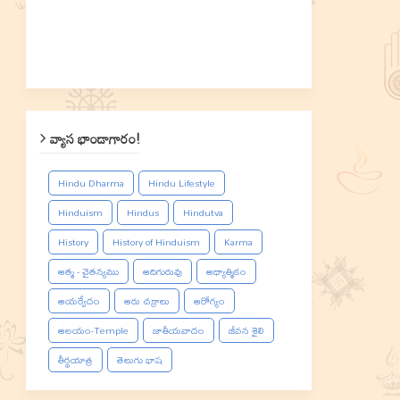
వ్యాస భాండాగారం!
Hindu Dharma
Hindu Lifestyle
Hinduism
Hindus
Hindutva
History
History of Hinduism
Karma
ఆత్మ - చైతన్యము
ఆదిగురువు
ఆధ్యాత్మికం
ఆయర్వేదం
ఆరు చక్రాలు
ఆరోగ్యం
ఆలయం-Temple
జాతీయవాదం
జీవన శైలి
తీర్థయాత్ర
తెలుగు భాష