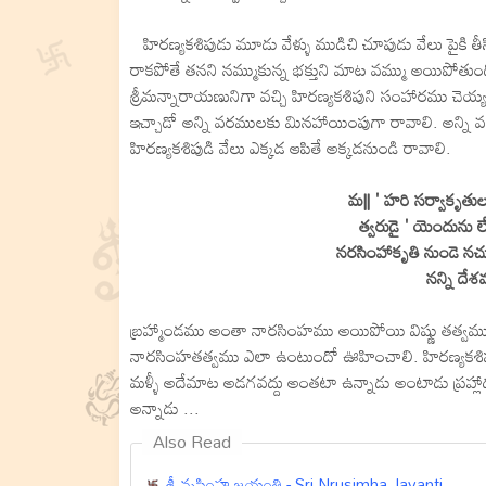
హిరణ్యకశిపుడు మూడు వేళ్ళు ముడిచి చూపుడు వేలు పైకి తీసి
రాకపోతే తనని నమ్ముకున్న భక్తుని మాట వమ్ము అయిపోతుంద
శ్రీమన్నారాయణునిగా వచ్చి హిరణ్యకశిపుని సంహారము చెయ్
ఇచ్చాడో అన్ని వరములకు మినహాయింపుగా రావాలి. అన్ని 
హిరణ్యకశిపుడి వేలు ఎక్కడ ఆపితే అక్కడనుండి రావాలి.
మ|| ' హరి సర్వాకృతు
త్వరుడై ' యెందును లేడ
నరసింహాకృతి నుండె నచ
నన్ని దే
బ్రహ్మాండము అంతా నారసింహము అయిపోయి విష్ణు తత్వము 
నారసింహతత్వము ఎలా ఉంటుందో ఊహించాలి. హిరణ్యకశిపుడు
మళ్ళీ అదేమాట అడగవద్దు అంతటా ఉన్నాడు అంటాడు ప్రహ్లాదు
అన్నాడు ...
Also Read
శ్రీ నృసింహ జయంతి - Sri Nrusimha Jayanti