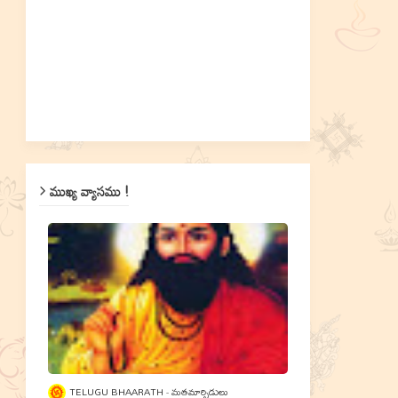
ముఖ్య వ్యాసము !
TELUGU BHAARATH
మతమార్పిడులు