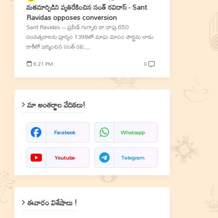
మతమార్పిడిని వ్యతిరేకించిన సంత్‌ రవిదాస్‌ - Sant
Ravidas opposes conversion
Sant Ravidas – ప్రవీణ్‌ గుగ్నాని దా దాపు 650
సంవత్సరాలకు పూర్వం 1398లో మాఘ మాసం పౌర్ణిమ నాడు
కాశీలో జన్మించిన సంత్‌ రవి…
6:21 PM
0
మా అంతర్జాల వేదికలు!
Facebook
Whatsapp
Youtube
Telegram
ఈవారం విశేషాలు !