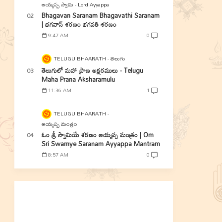
అయ్యప్ప స్వామి - Lord Ayyappa
Bhagavan Saranam Bhagavathi Saranam
| భగవాన్ శరణం భగవతి శరణం
9:47 AM
0
TELUGU BHAARATH
తెలుగు
తెలుగులో మహా ప్రాణ అక్షరములు - Telugu
Maha Prana Aksharamulu
11:36 AM
1
TELUGU BHAARATH
అయ్యప్ప మంత్రం
ఓం శ్రీ స్వామియే శరణం అయ్యప్ప మంత్రం | Om
Sri Swamye Saranam Ayyappa Mantram
8:57 AM
0