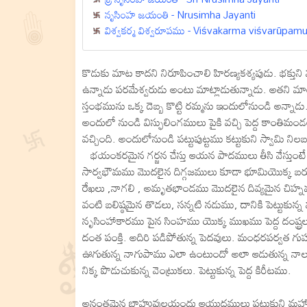
నృసింహ జయంతి - Nrusimha Jayanti
విశ్వకర్మ విశ్వరూపము - Viśvakarma viśvarūpam
కొడుకు మాట కాదని నిరూపించాలి హిరణ్యకశ్యపుడు. భక్తున
ఉన్నాడు పరమేశ్వరుడు అంటు మాట్లాడుతున్నాడు. అతని మ
స్తంభమును ఒక్క దెబ్బ కొట్టి రమ్మను ఇందులోనుండి అన్నా
అందులో నుండి విస్ఫులింగములు పైకి వచ్చి పెద్ద కాం
వచ్చింది. అందులోనుండి పట్టుపుట్టము కట్టుకుని స్వామి నిలబడ
భయంకరమైన గర్జన చేస్తు ఆయన పాదములు తీసి వేస్తుంటే 
సార్వభౌమము మొదలైన దిగ్గజములు కూడా భూమియొక్క బరు
రేఖలు ,నాగలి , అమృతభాండము మొదలైన దివ్యమైన చిహ్న
వంటి బలిష్ఠమైన తొడలు, సన్నటి నడుము, దానికి పెట్టుకున్
నృసింహాకారము పైన సింహము యొక్క ముఖము పెద్ద దంష్
దంత పంక్తి. అదిరి పడిపోతున్న పెదవులు. మంధరపర్వత గుహ
ఊగుతున్న నాగుపాము ఎలా ఉంటుందో అలా ఆడుతున్న నాలుక. క
నిక్క పొడుచుకున్న వెంట్రుకలు. పెట్టుకున్న పెద్ద కిరీటము.
అనంతమైన బాహువులయందు ఆయుధములు పట్టుకుని మహానుభావుడ