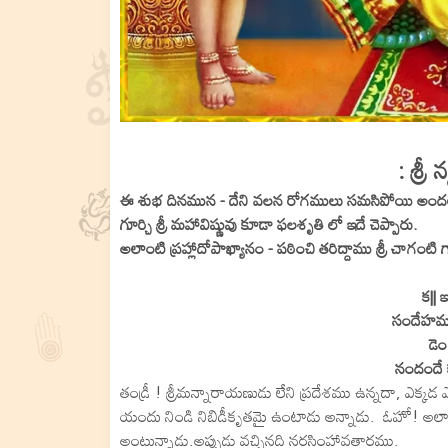
: శ్ర
ఈ శుభ దినమున - దేని వలన రోగములు సమసిపోయి అందరూ ఉత
గూర్చి శ్రీ మహావిష్ణువు కూడా ఫలశృతి లో ఇదే చెప్పారు.
అలాంటి ప్రహ్లాదోపాఖ్యానం - పఠించి తరిద్దాము శ్రీ చాగంటి గ
క||
సందేహము 
డెం
నందందే క
తండ్రీ ! శ్రీమన్నారాయణుడు లేని ప్రదేశము ఉన్నదా, ఎక్కడ
యందు నిండి నిబిడీకృతమై ఉంటాడు అన్నాడు. ఓహో! అలా
అంటున్నాడు.అప్పుడు వచ్చినది నరసింహావతారము.