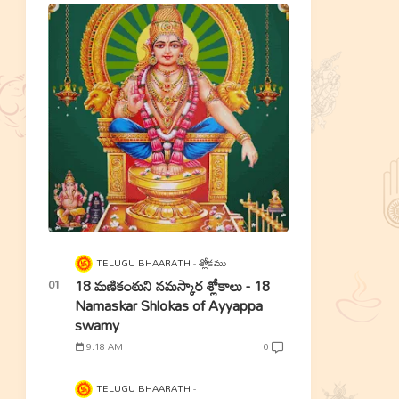
TELUGU BHAARATH
శ్లోకము
18 మణికంఠుని నమస్కార శ్లోకాలు - 18
Namaskar Shlokas of Ayyappa
swamy
9:18 AM
0
TELUGU BHAARATH