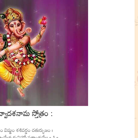
్వాదశనామ స్తోత్రం :
 విష్ణుం శశివర్ణం చతుర్భుజం ।
యాయేత్సర్వవిఘ్నోపశాంతయేః ॥ 1 ॥