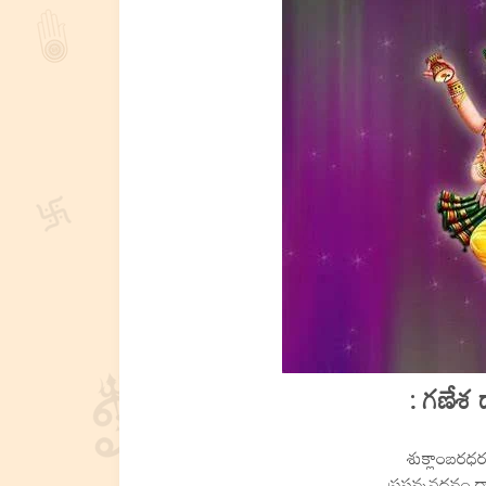
: గణేశ ద
శుక్లాంబరధరం
ప్రసన్నవదనం ధ్