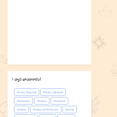
వ్యాస భాండాగారం!
Hindu Dharma
Hindu Lifestyle
Hinduism
Hindus
Hindutva
History
History of Hinduism
Karma