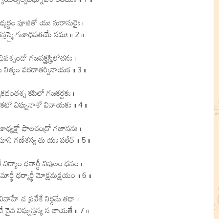
సిధ్యర్థం పూజితో యః సురాసురైః ।
స్తస్మై గణాధిపతయే నమః ॥ 2 ॥
శ్చండో గజవక్త్రస్త్రిలోచనః ।
మే నిత్యం వరదాతర్వినాయక ॥ 3 ॥
ైకదంతశ్చ కపిలో గజకర్ణకః ।
కటో విఘ్ననాశో వినాయకః ॥ 4 ॥
గణాధ్యక్షో ఫాలచంద్రో గజాననః ।
మాని గణేశస్య తు యః పఠేత్ ॥ 5 ॥
భతే విద్యాం ధనార్థీ విపులం ధనం ।
ార్థీ ధర్మార్థీ మోక్షమక్షయం ॥ 6 ॥
వివాహే చ ప్రవేశే నిర్గమే తథా ।
ే చైవ విఘ్నస్తస్య న జాయతే ॥ 7 ॥