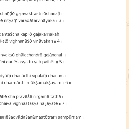
haṇḍō gajavaktrastrilōchanaḥ ।
 nityaṃ varadātarvināyaka ॥ 3 ॥
antaścha kapilō gajakarṇakaḥ ।
kaṭō vighnanāśō vināyakaḥ ॥ 4 ॥
yakṣō phālachandrō gajānanaḥ ।
ni gaṇēśasya tu yaḥ paṭhēt ॥ 5 ॥
vidyāṃ dhanārthī vipulaṃ dhanam ।
hī dharmārthī mōkṣamakṣayam ॥ 6 ॥
āhē cha pravēśē nirgamē tathā ।
aiva vighnastasya na jāyatē ॥ 7 ॥
rīgaṇēśadvādaśanāmastōtraṃ sampūrṇam ॥