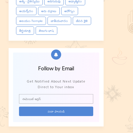
ఆత్మ - చైతన్యము
ఆదిగురువు
ఆధ్యాత్మికం
ఆయర్వేదం
ఆరు చక్రాలు
ఆరోగ్యం
ఆలయం-Temple
జాతీయవాదం
జీవన శైలి
తీర్థయాత్ర
తెలుగు భాష
Follow by Email
Get Notified About Next Update
Direct to Your inbox