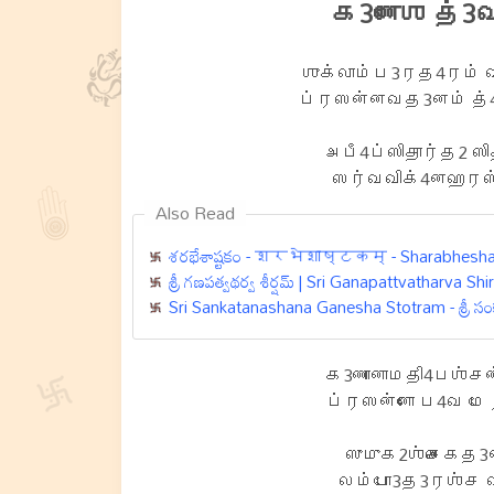
க3ணேஶ த்3வ
ஶுக்லாம்ப3ரத4ரம் வி
ப்ரஸன்னவத3னம் த்4யா
அபீ4ப்ஸிதார்த2 ஸித
ஸர்வவிக்4னஹரஸ்த
Also Read
శరభేశాష్టకం - शरभेशाष्टकम् - Sharabhesh
శ్రీ గణపత్వథర్వ శీర్షమ్‌ | Sri Ganapattvatharva S
Sri Sankatanashana Ganesha Stotram - శ్రీ సంక
க3ணானாமதி4பஶ்சண
ப்ரஸன்னோ ப4வ மே 
ஸுமுக2ஶ்சைகத3
லம்போ3த3ரஶ்ச வி