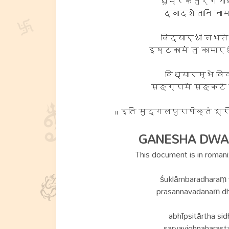
धूम्रकेतुर्गणाध
द्वादशैतानि नाम
विद्यार्थी लभते 
इष्टकामं तु कामार्
विध्यारम्भे विव
सङ्ग्रामे सङ्कटे 
॥ इति मुद्गलपुराणोक्तं श्
GANESHA DW
This document is in romani
śuklāmbaradharaṃ 
prasannavadanaṃ dh
abhīpsitārtha sid
sarvavighnaharast