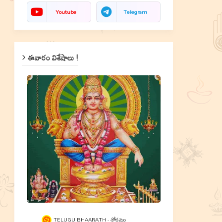
Youtube
Telegram
ఈవారం విశేషాలు !
TELUGU BHAARATH
శ్లోకము