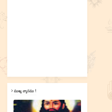
ముఖ్య వ్యాసము !