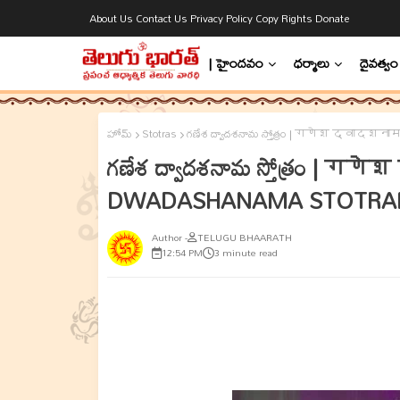
About Us
Contact Us
Privacy Policy
Copy Rights
Donate
| హైందవం
ధర్మాలు
దైవత్వం
హోమ్
Stotras
గణేశ ద్వాదశనామ స్తోత్రం | गणेश द्वा
గణేశ ద్వాదశనామ స్తోత్రం | 
DWADASHANAMA STOTR
TELUGU BHAARATH
12:54 PM
3 minute read