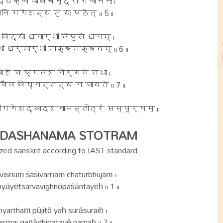
्यक्षो फालचन्द्रो गजाननः ।
ानि गणेशस्य तु यः पठेत् ॥ 5 ॥
विद्यां धनार्थी विपुलं धनम् ।
थी धर्मार्थी मोक्षमक्षयम् ॥ 6 ॥
ाहे च प्रवेशे निर्गमे तथा ।
चैव विघ्नस्तस्य न जायते ॥ 7 ॥
रीगणेशद्वादशनामस्तोत्रं सम्पूर्णम् ॥
ADASHANAMA STOTRAM
zed sanskrit according to IAST standard.
viṣṇuṃ śaśivarṇaṃ chaturbhujaṃ ।
yāyētsarvavighnōpaśāntayēḥ ॥ 1 ॥
hyarthaṃ pūjitō yaḥ surāsuraiḥ ।
asmai gaṇādhipatayē namaḥ ॥ 2 ॥