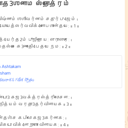
ாத3ஶனாம ஸ்தோத்ரம்
ஷ்ணும் ஶஶிவர்ணம் சதுர்பு4ஜம் ।
யேத்ஸர்வவிக்4னோபஶான்தயே: ॥ 1 ॥
்4யர்த2ம் பூஜிதோ ய: ஸுராஸுரை: ।
ஸ்மை க3ணாதி4பதயே நம: ॥ 2 ॥
a Ashtakam
hirsham
టనాశన గణేశ స్తోత్రం
்டோ3 கஜ3வக்த்ரஸ்த்ரிலோசன: ।
நித்யம் வரதா3தர்வினாயக ॥ 3 ॥
ன்தஶ்ச கபிலோ கஜ3கர்ணக: ।
கடோ விக்4னநாஶோ வினாயக: ॥ 4 ॥