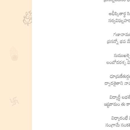
అభీప్సితార్థ 
సర్వవిఘ్నహర
గణానామధిప
ప్రసన్నో భవ 
సుముఖశ్చ
లంబోదరశ్చ వి
ధూమ్రకేతుర్
ద్వాదశైతాని నా
విద్యార్థీ ల
ఇష్టకామం తు కామ
విధ్యారంభే 
సంగ్రామే సంకట