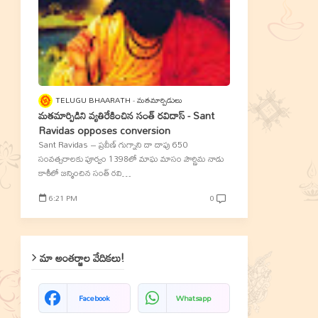
TELUGU BHAARATH
మతమార్పిడులు
మతమార్పిడిని వ్యతిరేకించిన సంత్‌ రవిదాస్‌ - Sant
Ravidas opposes conversion
Sant Ravidas – ప్రవీణ్‌ గుగ్నాని దా దాపు 650
సంవత్సరాలకు పూర్వం 1398లో మాఘ మాసం పౌర్ణిమ నాడు
కాశీలో జన్మించిన సంత్‌ రవి…
6:21 PM
0
మా అంతర్జాల వేదికలు!
Facebook
Whatsapp