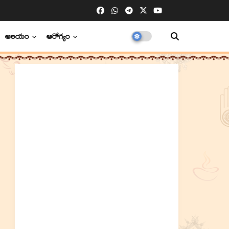
ఆలయం
ఆరోగ్యం