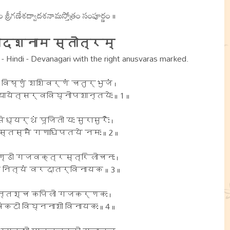
ం శ్రీగణేశద్వాదశనామస్తోత్రం సంపూర్ణం ॥
ादशनाम स्तोत्रम्
Hindi - Devanagari with the right anusvaras marked.
िष्णुं शशिवर्णं चतुर्भुजं ।
ेत्सर्वविघ्नोपशान्तयेः ॥ 1 ॥
ध्यर्थं पूजितो यः सुरासुरैः ।
तस्मै गणाधिपतये नमः ॥ 2 ॥
्डो गजवक्त्रस्त्रिलोचनः ।
नित्यं वरदातर्विनायक ॥ 3 ॥
्तश्च कपिलो गजकर्णकः ।
टो विघ्ननाशो विनायकः ॥ 4 ॥