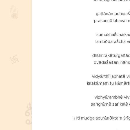
gaṇānāmadhipaśc
prasannō bhava mē
sumukhaśchaikad
lambōdaraścha vi
dhūmrakēturgaṇādh
dvādaśaitāni nāmā
vidyārthī labhatē 
iṣṭakāmaṃ tu kāmārt
vidhyārambhē viv
saṅgrāmē saṅkaṭē ch
॥ iti mudgalapurāṇōktaṃ ś