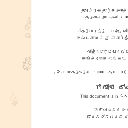
தூ4ம்ரகேதுர்க3ணாத்
த்3வாத3ஶைதானி நாமா
வித்3யார்தீ2 லப4தே வி
இஷ்டகாமம் து காமார்த
வித்4யாரம்பே4 விவ
ஸங்க்3ராமே ஸங்கடே 
॥ இதி முத்3க3லபுராணோக்தம் ஶ்
ಗಣೇಶ ದ್ವ
This document is in ಸ
ಶುಕ್ಲಾಂಬರಧರಂ ವ
ಪ್ರಸನ್ನವದನಂ ಧ್ಯಾ