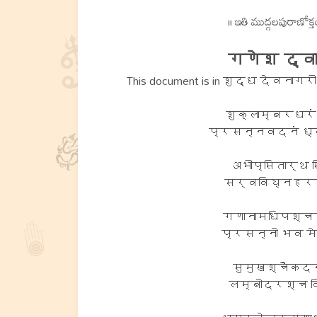
॥ ఇతి ముద్గలపురాణోక్త
गणेश द्व
This document is in शुद्ध देवनागरी - 
शुक्लाम्बरधरं व
प्रसन्नवदनं ध्याय
अभीप्सितार्थ सि
सर्वविघ्नहरस्
गणानामधिपश्चण
प्रसन्नो भव मे 
सुमुखश्चैकदन
लम्बोदरश्च विक