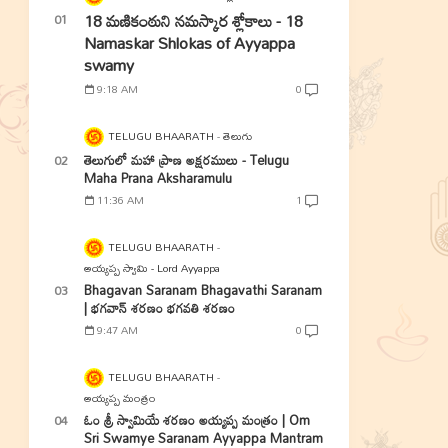
18 మణికంఠుని నమస్కార శ్లోకాలు - 18
Namaskar Shlokas of Ayyappa
swamy
9:18 AM
0
TELUGU BHAARATH
తెలుగు
తెలుగులో మహా ప్రాణ అక్షరములు - Telugu
Maha Prana Aksharamulu
11:36 AM
1
TELUGU BHAARATH
అయ్యప్ప స్వామి - Lord Ayyappa
Bhagavan Saranam Bhagavathi Saranam
| భగవాన్ శరణం భగవతి శరణం
9:47 AM
0
TELUGU BHAARATH
అయ్యప్ప మంత్రం
ఓం శ్రీ స్వామియే శరణం అయ్యప్ప మంత్రం | Om
Sri Swamye Saranam Ayyappa Mantram