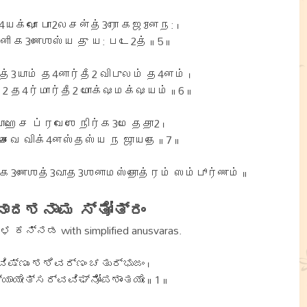
4யக்ஷோ பா2லசன்த்3ரோ கஜ3ானந: ।
னி க3ணேஶஸ்ய து ய: படே2த் ॥ 5 ॥
த்3யாம் த4னார்தீ2 விபுலம் த4னம் ।
ீ2 த4ர்மார்தீ2 மோக்ஷமக்ஷயம் ॥ 6 ॥
ாஹே ச ப்ரவேஶே நிர்க3மே ததா2 ।
சைவ விக்4னஸ்தஸ்ய ந ஜாயதே ॥ 7 ॥
ரீக3ணேஶத்3வாத3ஶனாமஸ்தோத்ரம் ஸம்பூர்ணம் ॥
ಾದಶನಾಮ ಸ್ತೋತ್ರಂ
ರಳ ಕನ್ನಡ with simplified anusvaras.
ಿಷ್ಣುಂ ಶಶಿವರ್ಣಂ ಚತುರ್ಭುಜಂ ।
ಯೇತ್ಸರ್ವವಿಘ್ನೋಪಶಾಂತಯೇಃ ॥ 1 ॥