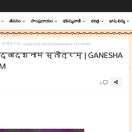
జీవనం
సాంప్రదాయం
భవిష్యవాణి
చరిత్ర
భాష-విద్య
दशनाम स्तोत्रम् | GANESHA DWADASHANAMA STOTRAM
गणेश द्वादशनाम स्तोत्रम् | GANESHA
AM
0