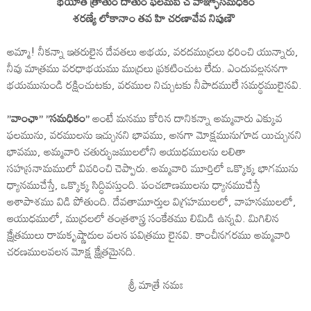
భయాత్ త్రాతుం దాతుం ఫలమపి చ వాఞ్ఛాసమధికం
శరణ్యే లోకానాం తవ హి చరణావేవ నిపుణౌ
అమ్మా! నీకన్నా ఇతరులైన దేవతలు అభయ, వరదముద్రలు ధరించి యున్నారు,
నీవు మాత్రము వరధాభయము ముద్రలు ప్రకటించుట లేదు. ఎందువల్లననగా
భయమునుండి రక్షించుటకు, వరముల నిచ్చుటకు నీపాదములే సమర్థములైనవి.
”వాంఛా” ”సమధికం”
అంటే మనము కోరిన దానికన్నా అమ్మవారు ఎక్కువ
ఫలమును, వరములను ఇచ్చునని భావము, అనగా మోక్షమునుగూడ యిచ్చునని
భావము, అమ్మవారి చతుర్భుజములలోని ఆయుధములను లలితా
సహస్రనామములో వివరించి చెప్పారు. అమ్మవారి మూర్తిలో ఒక్కొక్క భాగమును
ధ్యానముచేస్తే, ఒక్కొక్క సిద్ధివస్తుంది. పంచబాణములను ధ్యానముచేస్తే
ఆశాపాశము విడి పోతుంది. దేవతామూర్తుల విగ్రహములలో, వాహనములలో,
ఆయుధములో, ముద్రలలో తంత్రశాస్త్ర సంకేతము లిమిడి ఉన్నవి. మిగిలిన
క్షేత్రములు రామకృష్ణాదుల వలన పవిత్రము లైనవి. కాంచీనగరము అమ్మవారి
చరణములవలన మోక్ష క్షేత్రమైనది.
శ్రీ మాత్రే నమః