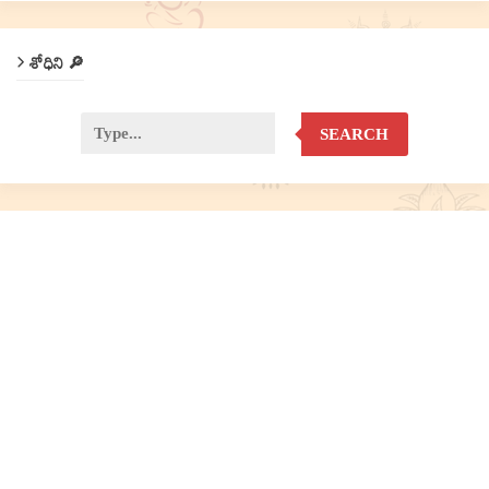
శోధిని 🔎
SEARCH