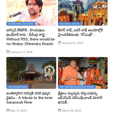
DHIRENDRA SHASTRI
NATIONAL NEWS
ఆరెస్సెస్ లేకపోతే.. హిందువులు
కేదార్ నాథ్, బదరీ నాథ్ ఆలయాల్లోకి
వుండేవారే కాదు : ధీరేంద్ర శాస్త్రి -
హైందవేతరులకు ‘‘నోఎంట్రీ’’..
Without RSS, there would be
January 27, 2026
no Hindus: Dhirendra Shastri
February 17, 2026
KALESHWARAM
DR. MOHAN BHAGWAT NEWS
అంతర్వాహిని సరస్వతీ నదికి పుష్కర
శ్రీశైలం మల్లన్నను దర్శించుకున్న
వైభవం - A tribute to the inner
ఆర్ఎస్ఎస్ సర్‌సంఘ్‌చాలక్ మోహన్
Saraswati River
భగవత్..
May 15, 2025
March 28, 2025