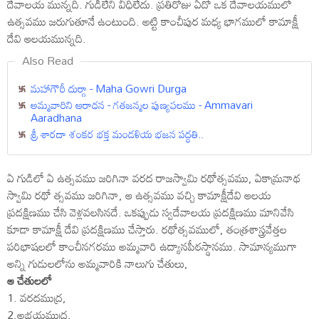
దేవాలయ మున్నది. గుడిలేని వీధిలేదు. ప్రతిరోజు ఏదో ఒక దేవాలయములో
ఉత్సవము జరుగుతూనే ఉంటుంది. అట్టి కాంచీపుర మధ్య భాగములో కామాక్షీ
దేవి ఆలయమున్నది.
Also Read
మహాగౌరీ దుర్గా - Maha Gowri Durga
అమ్మవారిని ఆరాధన - గతజన్మల పుణ్యఫలము - Ammavari
Aaradhana
శ్రీ శారదా శంకర భక్త మండళియ భజన పద్ధతి..
ఏ గుడిలో ఏ ఉత్సవము జరిగినా వరద రాజస్వామి రథోత్సవము, ఏకామ్రనాథ
స్వామి రథో త్సవము జరిగినా, ఆ ఉత్సవము వచ్చి కామాక్షీదేవి ఆలయ
ప్రదక్షిణము చేసి వెళ్లవలసినదే. ఒకప్పుడు స్వదేవాలయ ప్రదక్షిణము మానివేసి
కూడా కామాక్షీ దేవి ప్రదక్షిణము చేస్తారు. రథోత్సవములో, తంత్రశాస్త్రవేత్తల
పరిభాషలలో కాంచీనగరము అమ్మవారి ఉద్యానపీఠస్థానము. సామాన్యముగా
అన్ని గుడులలోను అమ్మవారికి నాలుగు చేతులు,
ఆ చేతులలో
1. వరదముద్ర,
2.అభయముద్ర,