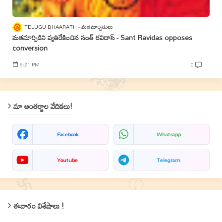
TELUGU BHAARATH
మతమార్పిడులు
మతమార్పిడిని వ్యతిరేకించిన సంత్‌ రవిదాస్‌ - Sant Ravidas opposes
conversion
6:21 PM
0
మా అంతర్జాల వేదికలు!
Facebook
Whatsapp
Youtube
Telegram
ఈవారం విశేషాలు !