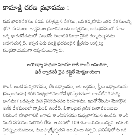
కామాక్షి చరణ ప్రభావము :
మన భారతదేశము పరమ పవిత్రమైన దేశము, ఇది కర్మభూమి ఇతర దేశములన్నీ
భోగ భూములు. శాస్త్రముల ప్రకారము ఇది అన్వర్థము, అనుభవములో కూడా
ఒక్క భారతదేశములో మాత్రమే ఈనాటికి కూడా వైదిక కర్మానుష్టానము
జరుగుచున్నది. ఇక్కడ ఏడు ముక్తి ప్రదములైన క్షేత్రము లున్నట్లు
సంప్రదాయముగా చెప్పుకుంటున్నారు.
అయోధ్యా మధురా మాయా కాశీ కాంచీ అవంతికా,
పురీ ద్వారవతీ చైవ సప్తైతే మోక్షదాయకాః
కాంచీ అంటే మధ్యభాగము, లేక ఓఢ్యాణము, అని అర్థము, స్త్రీలు ఓఢ్యాణమును
(వడ్డాణమును) శరీర మధ్యభాగములోనే ధరిస్తారుగదా! కాంచీదేనికి మధ్య
భాగము? ఒకప్పుడు మన వైదికమతము సింహళము, ఇండోనేషియా మొదలైన
అనేక దేశములలో వ్యాపించి ఉండేది. విశాలమైన వైదిక మతావలంబులు
నివసించే భూభాగానికి ఆనాడు కాంచీనగరము మధ్యభాగమున ఉండేది. కాంచీ
వంటి నగరము మరొకటి లేదు. ఆ ఊరిలో 108 శివాలయములున్నవి. ఇవిగాక
విశిష్ణ్వాలయములు, సుబ్రహ్మణ్యేశ్వరుని ఆలయాలు ఉన్నవి. ప్రతివీధిలోను ఒక