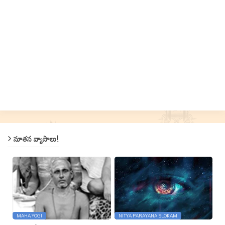
నూతన వ్యాసాలు!
MAHA YOGI
NITYA PARAYANA SLOKAM