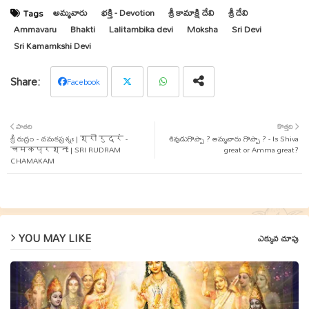
అమ్మవారు
భక్తి - Devotion
శ్రీ కామాక్షి దేవి
శ్రీ దేవి
Tags
Ammavaru
Bhakti
Lalitambika devi
Moksha
Sri Devi
Sri Kamamkshi Devi
Facebook
Twit
Wha
పాతది
కొత్తది
శ్రీ రుద్రం - చమకప్రశ్నః | श्री रुद्रं -
ter
tsap
శివుడుగొప్పా ? అమ్మవారు గొప్పా ? - Is Shiva
चमकप्रश्नः | SRI RUDRAM
great or Amma great?
CHAMAKAM
p
YOU MAY LIKE
ఎక్కువ చూపు