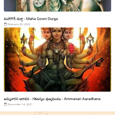
మహాగౌరీ దుర్గా - Maha Gowri Durga
February 20, 2022
అమ్మవారిని ఆరాధన - గతజన్మల పుణ్యఫలము - Ammavari Aaradhana
December 14, 2021