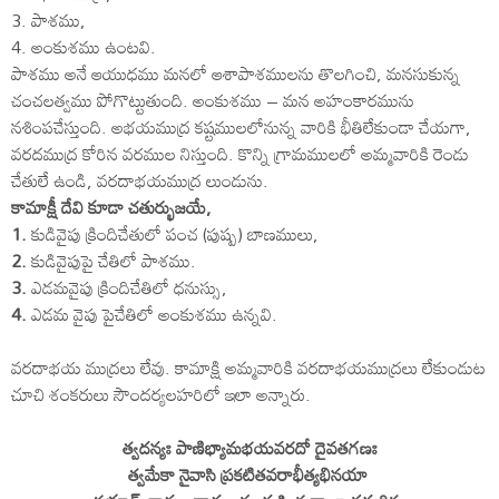
3. పాశము,
4. అంకుశము ఉంటవి.
పాశము అనే ఆయుధము మనలో ఆశాపాశములను తొలగించి, మనసుకున్న
చంచలత్వము పోగొట్టుతుంది. అంకుశము – మన అహంకారమును
నశింపచేస్తుంది. అభయముద్ర కష్టములలోనున్న వారికి భీతిలేకుండా చేయగా,
వరదముద్ర కోరిన వరముల నిస్తుంది. కొన్ని గ్రామములలో అమ్మవారికి రెండు
చేతులే ఉండి, వరదాభయముద్ర లుండును.
కామాక్షీ దేవి కూడా చతుర్భుజయే,
1.
కుడివైపు క్రిందిచేతులో పంచ (పుష్ప) బాణములు,
2.
కుడివైపుపై చేతిలో పాశము.
3.
ఎడమవైపు క్రిందిచేతిలో ధనుస్సు,
4.
ఎడమ వైపు పైచేతిలో అంకుశము ఉన్నవి.
వరదాభయ ముద్రలు లేవు. కామాక్షి అమ్మవారికి వరదాభయముద్రలు లేకుండుట
చూచి శంకరులు సౌందర్యలహరిలో ఇలా అన్నారు.
త్వదన్యః పాణిభ్యామభయవరదో దైవతగణః
త్వమేకా నైవాసి ప్రకటితవరాభీత్యభినయా