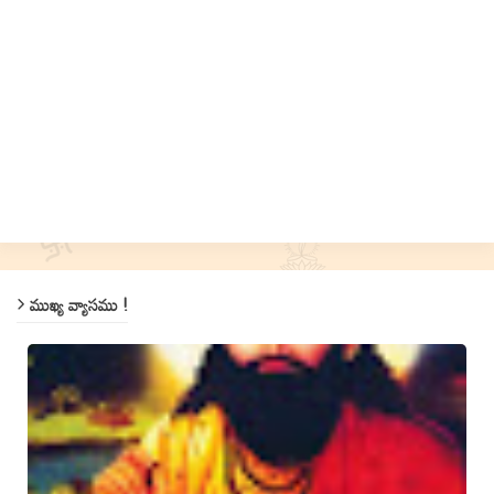
ముఖ్య వ్యాసము !