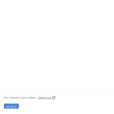
Our website uses cookies..
Check Out
Ok, Go it!