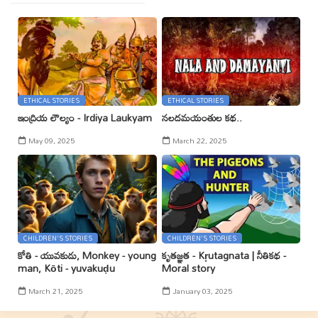
ETHICAL STORIES
ETHICAL STORIES
ఇంద్రియ లౌల్యం - Irdiya Laukyam
నలదమయంతుల కథ..
May 09, 2025
March 22, 2025
CHILDREN'S STORIES
CHILDREN'S STORIES
కోతి - యువకుడు, Monkey - young
కృతజ్ఞత - Kr̥utagnata | నీతికథ -
man, Kōti - yuvakuḍu
Moral story
March 21, 2025
January 03, 2025