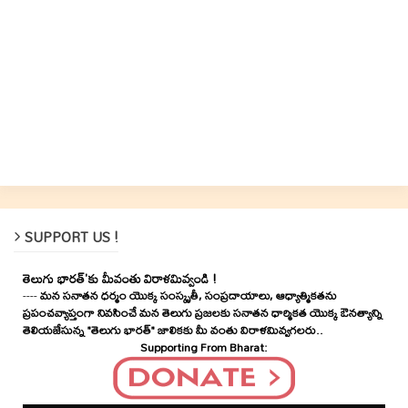
SUPPORT US !
తెలుగు భారత్'కు మీవంతు విరాళమివ్వండి !
----
మన సనాతన ధర్మం యొక్క సంస్కృతీ, సంప్రదాయాలు, ఆధ్యాత్మికతను
ప్రపంచవ్యాప్తంగా నివసించే మన తెలుగు ప్రజలకు సనాతన ధార్మికత యొక్క ఔనత్యాన్ని
తెలియజేసున్న "తెలుగు భారత్" జాలికకు మీ వంతు విరాళమివ్వగలరు..
Supporting From Bharat: