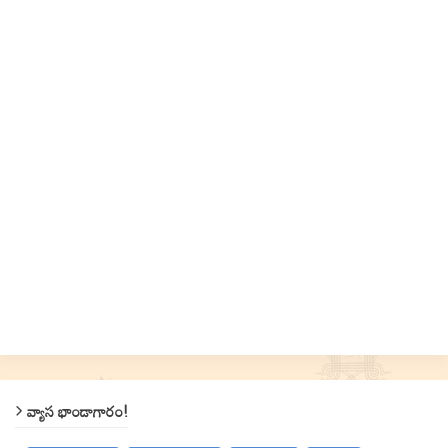
వ్యాస భాండాగారం!