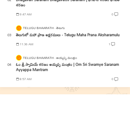
శరణం
9:47 AM
0
TELUGU BHAARATH
తెలుగు
తెలుగులో మహా ప్రాణ అక్షరములు - Telugu Maha Prana Aksharamulu
11:36 AM
1
TELUGU BHAARATH
అయ్యప్ప మంత్రం
ఓం శ్రీ స్వామియే శరణం అయ్యప్ప మంత్రం | Om Sri Swamye Saranam
Ayyappa Mantram
8:57 AM
0