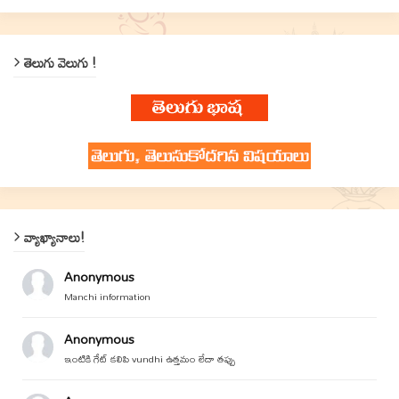
తెలుగు వెలుగు !
వ్యాఖ్యానాలు!
Anonymous
Manchi information
Anonymous
ఇంటికి గేట్ కలిపి vundhi ఉత్తమం లేదా తప్పు