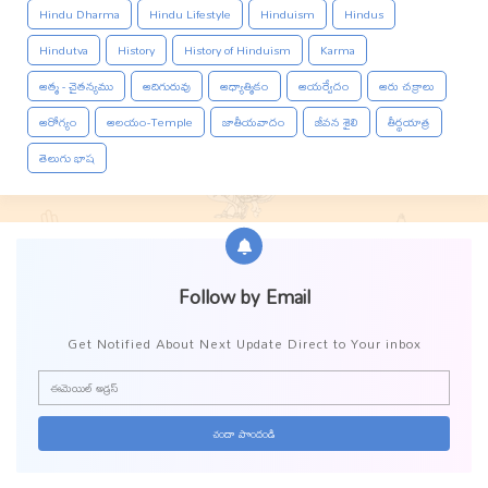
Hindu Dharma
Hindu Lifestyle
Hinduism
Hindus
Hindutva
History
History of Hinduism
Karma
ఆత్మ - చైతన్యము
ఆదిగురువు
ఆధ్యాత్మికం
ఆయర్వేదం
ఆరు చక్రాలు
ఆరోగ్యం
ఆలయం-Temple
జాతీయవాదం
జీవన శైలి
తీర్థయాత్ర
తెలుగు భాష
Follow by Email
Get Notified About Next Update Direct to Your inbox