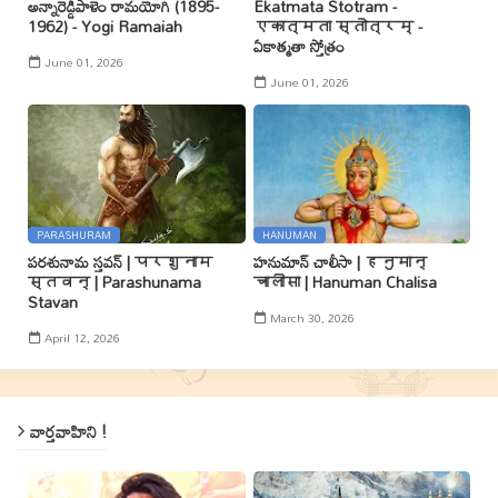
అన్నారెడ్డిపాళెం రామయోగి (1895-
Ekatmata Stotram -
1962) - Yogi Ramaiah
एकात्मता स्तोत्रम् -
ఏకాత్మతా స్తోత్రం
June 01, 2026
June 01, 2026
PARASHURAM
HANUMAN
పరశునామ స్తవన్ | परशुनाम
హనుమాన్ చాలీసా | हनुमान्
स्तवन् | Parashunama
चालीसा | Hanuman Chalisa
Stavan
March 30, 2026
April 12, 2026
వార్తవాహిని !