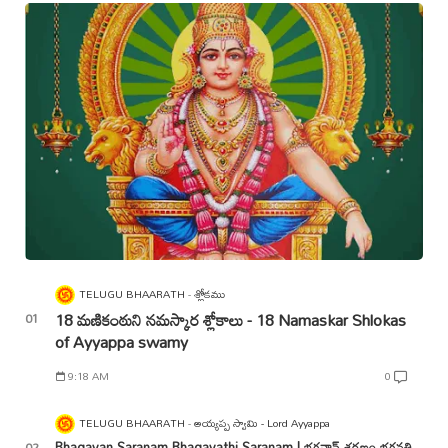
TELUGU BHAARATH
శ్లోకము
18 మణికంఠుని నమస్కార శ్లోకాలు - 18 Namaskar Shlokas
of Ayyappa swamy
9:18 AM
0
TELUGU BHAARATH
అయ్యప్ప స్వామి - Lord Ayyappa
Bhagavan Saranam Bhagavathi Saranam | భగవాన్ శరణం భగవతి