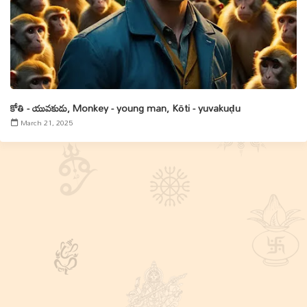
కోతి - యువకుడు, Monkey - young man, Kōti - yuvakuḍu
March 21, 2025