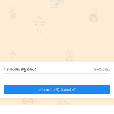
0 కామెంట్‌లు
కామెంట్‌ను పోస్ట్ చేయండి
కామెంట్‌ను పోస్ట్ చేయండి (0)