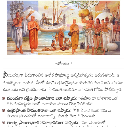
అశోకుడు !
ప్రి
యదర్శిగా పేరుగాంచిన అశోక సామ్రాట్టు జన్మదినోత్సవం జరుగుతోంది. ఆ
సందర్భంగా ఆయన “మీలో ఉత్తమోత్తముదైనప్రనాయకుడికి మంచి బహుమానం
ఉంటుంది అని ప్రకటించాడు. సామంతులందరూ బహుమతి కోసం పోటీపడ్డారు.
ముందుగా దక్షిణ ప్రాంతాధికారి ఇలా చెప్పాడు:
“ఈసారి నా కోశాగారంలో
గత సంవత్సరం కంటే ఆదాయం మూడు రెట్లు పెరిగింది”.
ఉత్తరప్రాంత సామంతరాజు ఇలా చెప్పాడు:
'గత ఏడాది కంటే నేను నా
పాలనా ప్రాంతంలో బంగారాన్ని. మూడు రెట్లు * పెంచాను”.
తూర్పు ప్రాంతాధికారి సమాధానమిలా వచ్చింది:
“మా ప్రాంతంలో