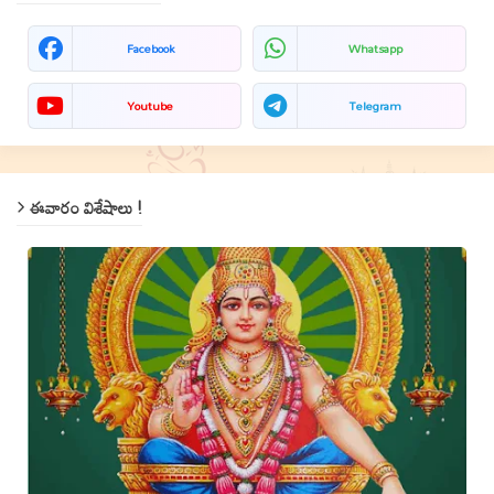
Facebook
Whatsapp
Youtube
Telegram
ఈవారం విశేషాలు !