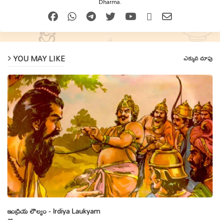
Dharma.
YOU MAY LIKE
ఎక్కువ చూపు
ఇంద్రియ లౌల్యం - Irdiya Laukyam