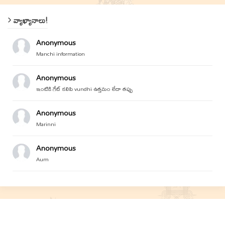
వ్యాఖ్యానాలు!
Anonymous
Manchi information
Anonymous
ఇంటికి గేట్ కలిపి vundhi ఉత్తమం లేదా తప్పు
Anonymous
Marinni
Anonymous
Aum