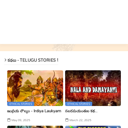
కథలు - TELUGU STORIES !
ETHICAL STORIES
ETHICAL STORIES
ఇంద్రియ లౌల్యం - Irdiya Laukyam
నలదమయంతుల కథ..
May 09, 2025
March 22, 2025