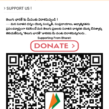
SUPPORT US !
తెలుగు భారత్'కు మీవంతు విరాళమివ్వండి !
----
మన సనాతన ధర్మం యొక్క సంస్కృతీ, సంప్రదాయాలు, ఆధ్యాత్మికతను
ప్రపంచవ్యాప్తంగా నివసించే మన తెలుగు ప్రజలకు సనాతన ధార్మికత యొక్క ఔనత్యాన్ని
తెలియజేసున్న "తెలుగు భారత్" జాలికకు మీ వంతు విరాళమివ్వగలరు..
Supporting From Bharat: