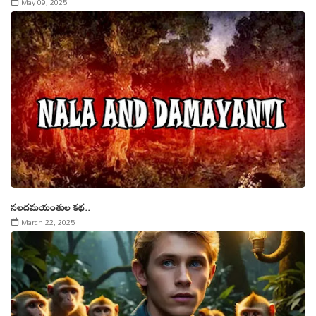
May 09, 2025
నలదమయంతుల కథ..
March 22, 2025