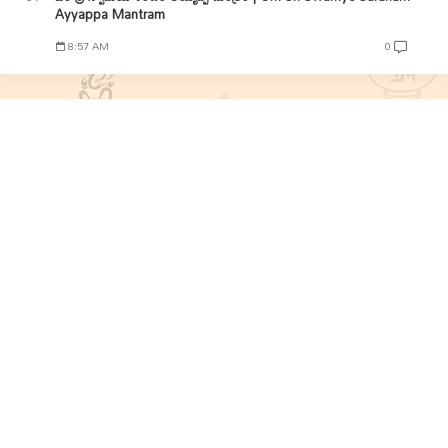
Ayyappa Mantram
8:57 AM
0