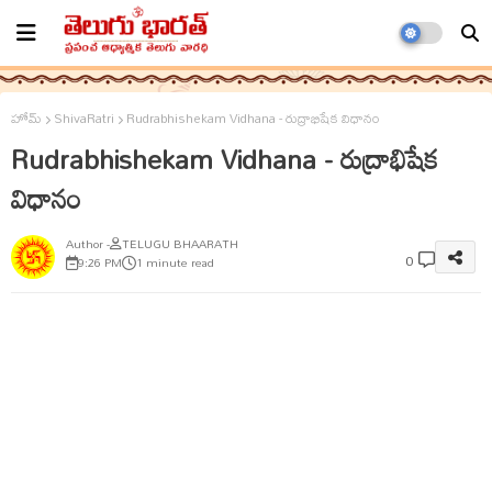
హోమ్
ShivaRatri
Rudrabhishekam Vidhana - రుద్రాభిషేక విధానం
Rudrabhishekam Vidhana - రుద్రాభిషేక
విధానం
TELUGU BHAARATH
0
9:26 PM
1 minute read