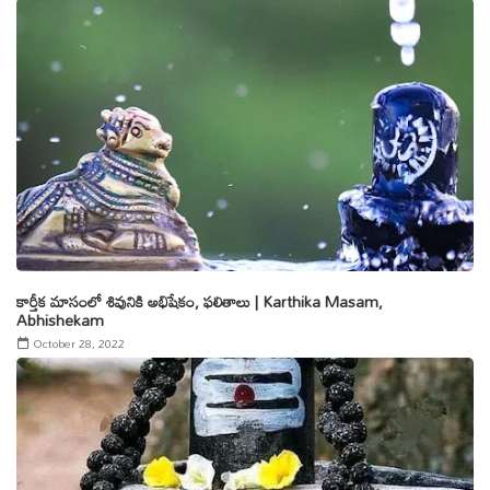
కార్తీక మాసంలో శివునికి అభిషేకం, ఫలితాలు | Karthika Masam,
Abhishekam
October 28, 2022