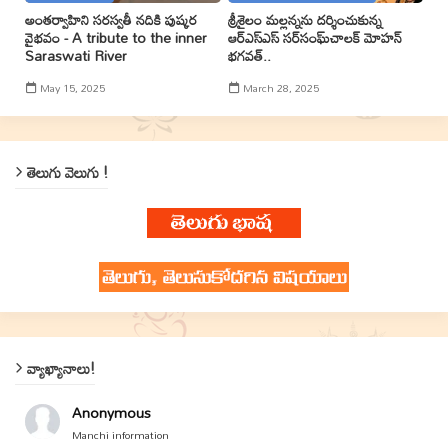
అంతర్వాహిని సరస్వతీ నదికి పుష్కర
శ్రీశైలం మల్లన్నను దర్శించుకున్న
వైభవం - A tribute to the inner
ఆర్ఎస్ఎస్ సర్‌సంఘ్‌చాలక్ మోహన్
Saraswati River
భగవత్..
May 15, 2025
March 28, 2025
తెలుగు వెలుగు !
వ్యాఖ్యానాలు!
Anonymous
Manchi information