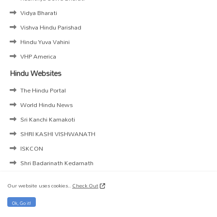
Vidya Bharati
Vishva Hindu Parishad
Hindu Yuva Vahini
VHP America
Hindu Websites
The Hindu Portal
World Hindu News
Sri Kanchi Kamakoti
SHRI KASHI VISHWANATH
ISKCON
Shri Badarinath Kedarnath
Our website uses cookies..
Check Out
Home
About
Donate
Contact us
Privacy Policy
Ok, Go it!
Cookies Policy !
Copy rights
Site-Map
Terms