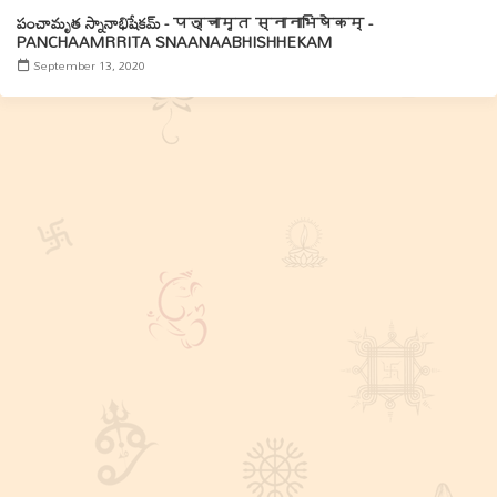
పంచామృత స్నానాభిషేకమ్ - पञ्चामृत स्नानाभिषेकम् -
PANCHAAMRRITA SNAANAABHISHHEKAM
September 13, 2020