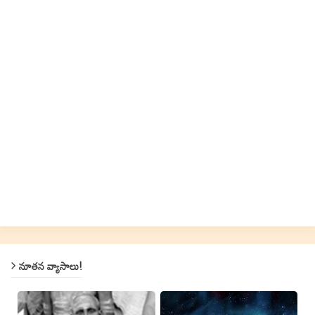
నూతన వ్యాసాలు!