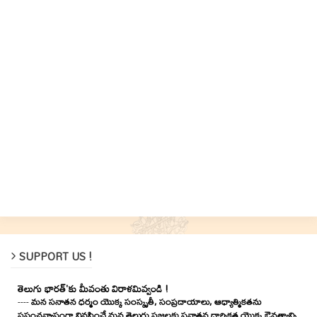
SUPPORT US !
తెలుగు భారత్'కు మీవంతు విరాళమివ్వండి !
----
మన సనాతన ధర్మం యొక్క సంస్కృతీ, సంప్రదాయాలు, ఆధ్యాత్మికతను
ప్రపంచవ్యాప్తంగా నివసించే మన తెలుగు ప్రజలకు సనాతన ధార్మికత యొక్క ఔనత్యాన్ని