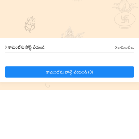
0 కామెంట్‌లు
కామెంట్‌ను పోస్ట్ చేయండి
కామెంట్‌ను పోస్ట్ చేయండి (0)