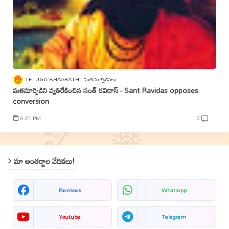
TELUGU BHAARATH
మతమార్పిడులు
మతమార్పిడిని వ్యతిరేకించిన సంత్‌ రవిదాస్‌ - Sant Ravidas opposes
conversion
6:21 PM
0
మా అంతర్జాల వేదికలు!
Facebook
Whatsapp
Youtube
Telegram