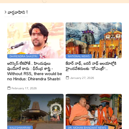
వార్తవాహిని !
DHIRENDRA SHASTRI
NATIONAL NEWS
ఆరెస్సెస్ లేకపోతే.. హిందువులు
కేదార్ నాథ్, బదరీ నాథ్ ఆలయాల్లోకి
వుండేవారే కాదు : ధీరేంద్ర శాస్త్రి -
హైందవేతరులకు ‘‘నోఎంట్రీ’’..
Without RSS, there would be
January 27, 2026
no Hindus: Dhirendra Shastri
February 17, 2026
KALESHWARAM
DR. MOHAN BHAGWAT NEWS