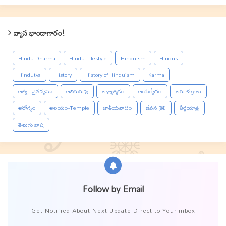
వ్యాస భాండాగారం!
Hindu Dharma
Hindu Lifestyle
Hinduism
Hindus
Hindutva
History
History of Hinduism
Karma
ఆత్మ - చైతన్యము
ఆదిగురువు
ఆధ్యాత్మికం
ఆయర్వేదం
ఆరు చక్రాలు
ఆరోగ్యం
ఆలయం-Temple
జాతీయవాదం
జీవన శైలి
తీర్థయాత్ర
తెలుగు భాష
Follow by Email
Get Notified About Next Update Direct to Your inbox