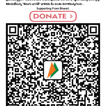
తెలియజేసున్న "తెలుగు భారత్" జాలికకు మీ వంతు విరాళమివ్వగలరు..
Supporting From Bharat: