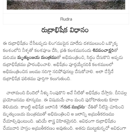
Rudra
రుద్రాభిషేక విధానం
ఈ రుద్రాభిషేకం చేసేటప్పడు లింగముపైన మారేడు దళములుంచి ఒక్కొక్క
కలశంలోని నీళ్ళతో కలశపూజ చేసి, ప్రతి కలశమునందు
శివపంచాక్షరి
తో
మరియు
మృత్యుంజయ మంత్రము
తో అభిమంత్రించి, సిద్ధం చేసుకొని అప్పడు
రుద్రాభిషేకము ప్రారంభించాలి. అభిషేకం పూర్తయ్యేసరికి కలశములలో
అభిమంత్రించిన జలము సరిగ్గా సరిపోవునట్లు చేసుకోవాలి. అలా చేస్తేనే
రుద్రాభిషేక ఫలితము పూర్తిగా కలుగుతుంది.
చాలామంది బిందెలో నీళ్ళు నింపుకొని అవే నీటితో అభిషేకం చేస్తారు. దీనివల్ల
ప్రయోజనము శూన్యము. ఈ విషయమే చాల మంది పురోహితులకు కూడా
తెలియదు. కాబట్టి అభిషేక జలానికి “
గరుడ ముద్రను
” చేతితో నీటిపై చూపించి
మృత్యుంజయ మంత్రముతో అభిమంత్రించి ఆ జలాన్ని అమ్రుతీకరణము
చేయాల్సివుంటుంది. ఇదియే శాస్త్ర విహితమైనది. ఆవిధంగా రుద్రాభిషేకం
చేయువారి హస్తం అమ్రుతీకరణం అవుతుంది. అతడు ముట్టుకున్నచో ఆవిధంగా