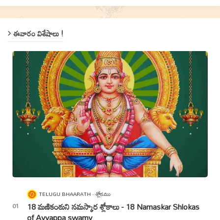
ఈవారం విశేషాలు !
TELUGU BHAARATH
శ్లోకము
18 మణికంఠుని నమస్కార శ్లోకాలు - 18 Namaskar Shlokas
of Ayyappa swamy