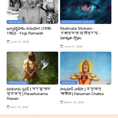
MAHA YOGI
NITYA PARAYANA SLOKAM
అన్నారెడ్డిపాళెం రామయోగి (1895-
Ekatmata Stotram -
1962) - Yogi Ramaiah
एकात्मता स्तोत्रम् -
ఏకాత్మతా స్తోత్రం
June 01, 2026
June 01, 2026
PARASHURAM
HANUMAN
పరశునామ స్తవన్ | परशुनाम
హనుమాన్ చాలీసా | हनुमान्
स्तवन् | Parashunama
चालीसा | Hanuman Chalisa
Stavan
March 30, 2026
April 12, 2026