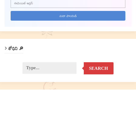
శోధిని 🔎
SEARCH