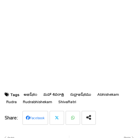
అభిషేకం
మహా శివరాత్రి
రుద్రాభిషేకము
Abhishekam
Tags
Rudra
Rudrabhishekam
ShivaRatri
Facebook
Twit
Wha
పాతది
కొత్తది