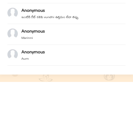
Anonymous
ఇంటికి గేట్ కలిపి vundhi ఉత్తమం లేదా తప్పు
Anonymous
Marinni
Anonymous
Aum