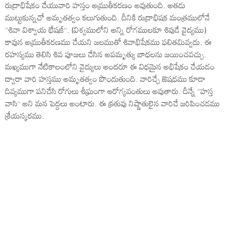
రుద్రాభిషేకం చేయువారి హస్తం అమ్రుతీకరణం అవుతుంది. అతడు
ముట్టుకున్నచో అమృతత్వం కలుగుతుంది. దీనికి రుద్రాభిషక మంత్రములోనే
“శివా విశ్వాయ భేషజీ”. (విశ్వములోని అన్ని రోగములకూ శివుడే వైద్యము)
కావున అమ్రుతీకరణము చేయని జలముతో శివాభిషేకము ఫలితమివ్వదు. ఈ
రహస్యము తెలిసి శివ పూజలు చేసిన అపమృత్యు బాధలను జయించవచ్చు.
మఖ్యముగా నేటికాలంలోని వైద్యులు అందరూ ఈ విధమైన అభిషేకం చేయడం
ద్వారా వారి హస్తము అమృతత్వం పొందుతుంది. వారిచ్చే జెషధము కూడా
దివ్యముగా పనిచేసి రోగులు శీఘ్రంగా ఆరోగ్యవంతులు అవుతారు. దీన్నే “హస్త
వాసి” అని మన పెద్దలు అంటారు. ఈ క్రతువు నిష్ణాతులైన వారిచే జరిపించడము
శ్రేయస్కరము.