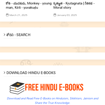
కోతి - యువకుడు, Monkey - young
కృతజ్ఞత - Kr̥utagnata | నీతికథ -
man, Kōti - yuvakuḍu
Moral story
March 21, 2025
January 03, 2025
శోదిని - SEARCH
DOWNLOAD HINDU E-BOOKS
Download and Read Free E-Books on Hinduism, Sikkhism, Jainism and
Share the True Knowledge.