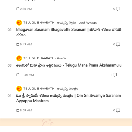
9:18 AM
0
TELUGU BHAARATH
అయ్యప్ప స్వామి - Lord Ayyappa
Bhagavan Saranam Bhagavathi Saranam | భగవాన్ శరణం భగవతి
శరణం
9:47 AM
0
TELUGU BHAARATH
తెలుగు
తెలుగులో మహా ప్రాణ అక్షరములు - Telugu Maha Prana Aksharamulu
11:36 AM
1
TELUGU BHAARATH
అయ్యప్ప మంత్రం
ఓం శ్రీ స్వామియే శరణం అయ్యప్ప మంత్రం | Om Sri Swamye Saranam
Ayyappa Mantram
8:57 AM
0