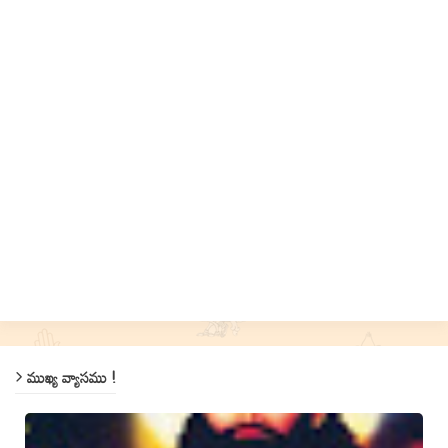
ముఖ్య వ్యాసము !