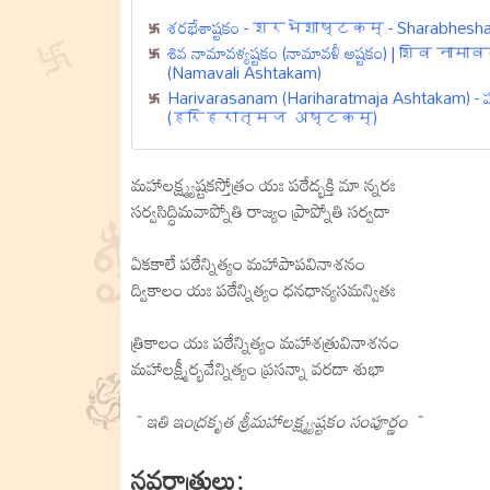
శరభేశాష్టకం - शरभेशाष्टकम् - Sharabhesh
శివ నామావళ్యష్టకం (నామావళీ అష్టకం) | शिव 
(Namavali Ashtakam)
Harivarasanam (Hariharatmaja Ashtakam) -
(हरिहरात्मज अष्टकम्)
మహాలక్ష్మ్యష్టకస్తోత్రం యః పఠేద్భక్తి మా న్నరః
సర్వసిద్ధిమవాప్నోతి రాజ్యం ప్రాప్నోతి సర్వదా
ఏకకాలే పఠేన్నిత్యం మహాపాపవినాశనం
ద్వికాలం యః పఠేన్నిత్యం ధనధాన్యసమన్వితః
త్రికాలం యః పఠేన్నిత్యం మహాశత్రువినాశనం
మహాలక్ష్మీర్భవేన్నిత్యం ప్రసన్నా వరదా శుభా
~ ఇతి ఇంద్రకృత శ్రీమహాలక్ష్మ్యష్టకం సంపూర్ణం ~
నవరాత్రులు: