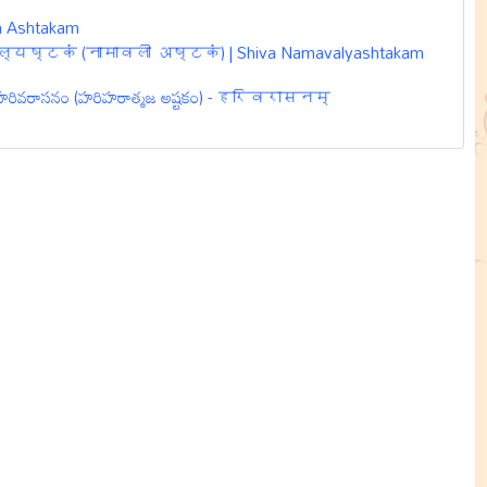
a Ashtakam
नामावल्यष्टकं (नामावली अष्टकं) | Shiva Namavalyashtakam
 హరివరాసనం (హరిహరాత్మజ అష్టకం) - हरिवरासनम्