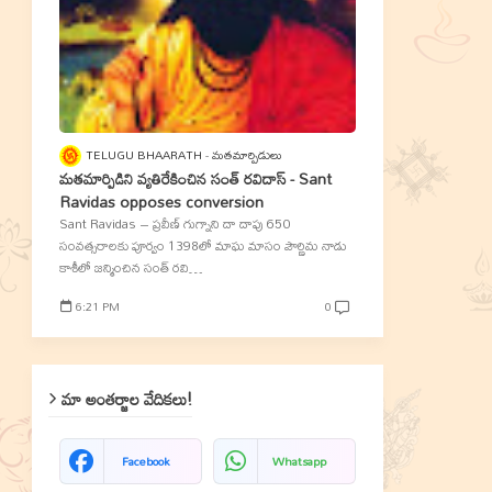
TELUGU BHAARATH
మతమార్పిడులు
మతమార్పిడిని వ్యతిరేకించిన సంత్‌ రవిదాస్‌ - Sant
Ravidas opposes conversion
Sant Ravidas – ప్రవీణ్‌ గుగ్నాని దా దాపు 650
సంవత్సరాలకు పూర్వం 1398లో మాఘ మాసం పౌర్ణిమ నాడు
కాశీలో జన్మించిన సంత్‌ రవి…
6:21 PM
0
మా అంతర్జాల వేదికలు!
Facebook
Whatsapp