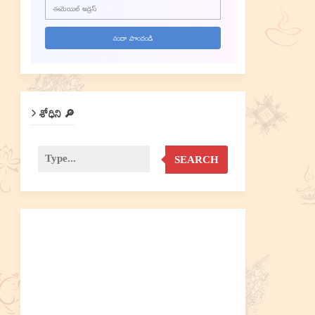
శోధిని 🔎
SEARCH