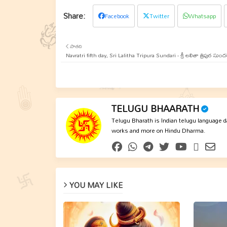
Facebook
Twitter
Whatsapp
పాతది
Navratri fifth day, Sri Lalitha Tripura Sundari - శ్రీ లలితా త్రిపుర సుంద
TELUGU BHAARATH
Telugu Bharath is Indian telugu language dai
works and more on Hindu Dharma.
YOU MAY LIKE