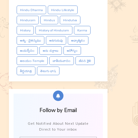
Hindu Dharma
Hindu Lifestyle
Hinduism
Hindus
Hindutva
History
History of Hinduism
Karma
ఆత్మ - చైతన్యము
ఆదిగురువు
ఆధ్యాత్మికం
ఆయర్వేదం
ఆరు చక్రాలు
ఆరోగ్యం
ఆలయం-Temple
జాతీయవాదం
జీవన శైలి
తీర్థయాత్ర
తెలుగు భాష
Follow by Email
Get Notified About Next Update
Direct to Your inbox