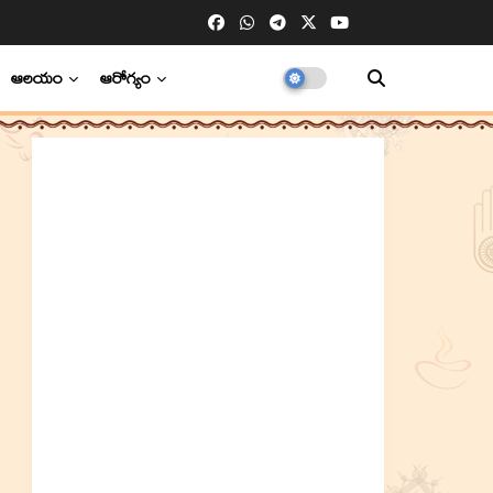
ఆలయం
ఆరోగ్యం