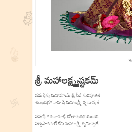
S
శ్రీ మహాలక్ష్మ్యష్టకమ్
నమస్తేస్తు మహామాయే శ్రీ పీఠే సురపూజితే
శంఖచక్రగదాహస్తే మహాలక్ష్మీ ర్నమోస్తుతే
నమస్తే గరుడారూఢే డోలాసురభయంకరి
సర్వపాపహరే దేవి మహాలక్ష్మీ ర్నమోస్తుతే