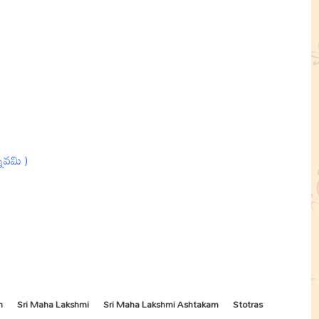
్నవమి )
m
Sri Maha Lakshmi
Sri Maha Lakshmi Ashtakam
Stotras