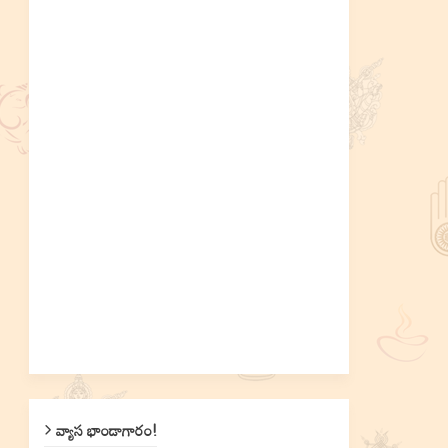
వ్యాస భాండాగారం!