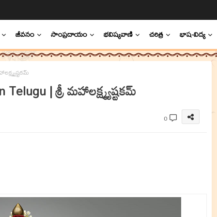
జీవనం
సాంప్రదాయం
భవిష్యవాణి
చరిత్ర
భాష-విద్య
్ష్మ్యష్టకమ్
ugu | శ్రీ మహాలక్ష్మ్యష్టకమ్
0