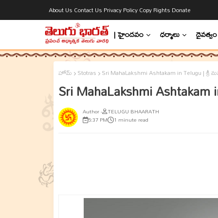
About Us
Contact Us
Privacy Policy
Copy Rights
Donate
| హైందవం
ధర్మాలు
దైవత్వం
హోమ్
Stotras
Sri MahaLakshmi Ashtakam in Telugu | శ్రీ మహాలక
Sri MahaLakshmi Ashtakam in Tel
TELUGU BHAARATH
5:37 PM
1 minute read