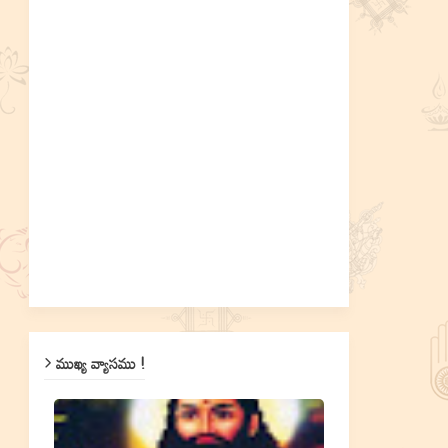
ముఖ్య వ్యాసము !