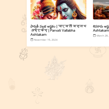
పార్వతీ వల్లభ అష్టకం | पार्वती वल्लभ
శివరామ అష్
अष्टकम् | Parvati Vallabha
Ashtakam
Ashtakam
March 28,
November 15, 2024