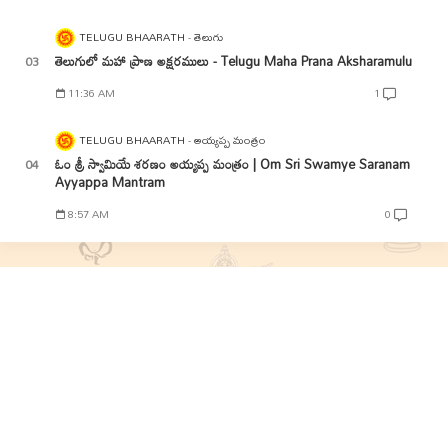
TELUGU BHAARATH
తెలుగు
తెలుగులో మహా ప్రాణ అక్షరములు - Telugu Maha Prana Aksharamulu
11:36 AM
1
TELUGU BHAARATH
అయ్యప్ప మంత్రం
ఓం శ్రీ స్వామియే శరణం అయ్యప్ప మంత్రం | Om Sri Swamye Saranam
Ayyappa Mantram
8:57 AM
0