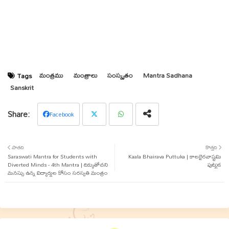
మంత్రము
మంత్రాలు
సంస్కృతం
Mantra Sadhana
Tags
Sanskrit
Facebook
Twit
Wha
పాతది
కొత్తది
Saraswati Mantra for Students with
ter
tsap
Kaala Bhairava Puttuka | కాలభైరవాష్టమి
Diverted Minds - 4th Mantra | దిక్కుతోచని
పుట్టుక
మనస్సు ఉన్న విద్యార్థుల కోసం సరస్వతి మంత్రం
p