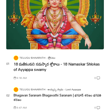
TELUGU BHAARATH
శ్లోకము
18 మణికంఠుని నమస్కార శ్లోకాలు - 18 Namaskar Shlokas
of Ayyappa swamy
9:18 AM
0
TELUGU BHAARATH
అయ్యప్ప స్వామి - Lord Ayyappa
Bhagavan Saranam Bhagavathi Saranam | భగవాన్ శరణం భగవతి
శరణం
9:47 AM
0