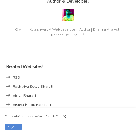
Author & Developer!
OM: I'm Koteshwar, A Web developer | Author | Dharma Analyst |
Nationalist | RSS | 🚩
Related Websites!
RSS
Rashtriya Sewa Bharati
Vidya Bharati
Vishva Hindu Parishad
Hindu Yuva Vahini
Our website uses cookies..
Check Out
VHP America
Ok, Go it!
Hindu Websites