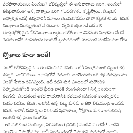
వేదపారాయణలు ఎందుకు? భవిష్యత్తులో ఈ అనువాదాలు పెరిగి, అందులో
కలిప్రభావంతో ఉన్న వాక్యాలు పెరిగి గందరగోళం శృష్టిస్తాయి. నిజమైన
ఆధ్యాత్మిక ఆసక్తి ఉన్నవారికి మూలం తెలుసుకోవడం చాలా కష్టమౌతుంది. కనుక
మంత్రాలు సంస్కృతంలోనే చదవాలి. స్వరయుక్తంగానే చదవాలి.
ఈశ్వరప్రోక్తమైన వేదమంత్రాలు అర్థంకాకపోయినా విననంత మాత్రము చేతనే
మనకు అనేక సంపదలను కలుగజేస్తాయనడంలో ఎటువంటి సందేహమూ లేదు.
స్తోత్రాలు కూడా అంతే!
ఎంతో తపోనిష్టులైన వారు రచించినవి కనుక వాటికీ మంత్రములకున్నంత శక్తి
ఉన్నది. వాటినికూడా ఆభాషలోనే చదవాలి. అంతెందుకు ఒక కథ చదువుతాము.
ఎంతో ప్ర్రేరణ కలిగిస్తుంది. అదే కథని మన మాటలలో మరొకరికి
చెప్పామనుకోండి అంతటి ప్రేరణ వారికి కలుగుతుందా! నిస్సంశయంగా
కలగదు. ఎందుకంటే ఆకథ రాయడానికి రచయిత పడినంత అంతర్మథనం
మనం పడము కనుక. అతనికి ఉన్న పట్టు మనకు ఆ కథా విషయంపై ఉండదు
కనుక. అలాగే మహర్షులు రచిచింన పురాణాలు, స్తోత్రాలు మనం అనువదిస్తే
అంతటి శక్తి ప్రేరణ కలుగదు.
ఇక మిగిలింది సంకల్పం, పరిచయం ( ప్రవర ) వంటివి మాతమే! వాటిని
ఎలాగైనా చెప్పుకోవచ్చు. కానీ సంస్కృతంలో చెప్పుకుని మనసులో అర్థాన్ని