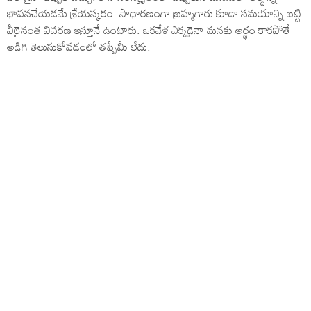
భావనచేయడమే శ్రేయస్కరం. సాధారణంగా బ్రహ్మగారు కూడా సమయాన్ని బట్టి
వీలైనంత వివరణ ఇస్తూనే ఉంటారు. ఒకవేళ ఎక్కడైనా మనకు అర్థం కాకపోతే
అడిగి తెలుసుకోవడంలో తప్పేమీ లేదు.