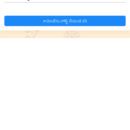
కామెంట్‌ను పోస్ట్ చేయండి (0)