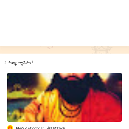
ముఖ్య వ్యాసము !
TELUGU BHAARATH
మతమార్పిడులు