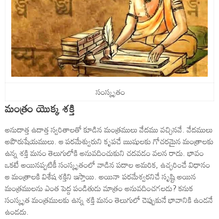
సంస్కృతం
మంత్రం యొక్క శక్తి
అనుదాత్త ఉదాత్త స్వరితాలతో కూడిన మంత్రములు వేదము వచ్చినవే. వేదములు
అపౌరుషేయములు. ఆ పరమేశ్వురుని కృపచే ఋషులకు గోచరమైన మంత్రాలకు
ఉన్న శక్తి మనం తెలుగులోకి అనువదించుకుని చదవడం వలన రాదు. భావం
ఒకటే అయినప్పటికీ సంస్కృతంలో వాడిన పదాల అమరిక, ఉచ్ఛరించే విధానం
ఆ మంత్రాలకి విశేష శక్తిని ఇస్తాయి. అయినా పరమేశ్వరనిచే సృష్టి అయిన
మంత్రములను ఎంత పెద్ద పండితుడు మాత్రం అనువదించగలడు? కనుక
సంస్కృత మంత్రములకు ఉన్న శక్తి మనం తెలుగులో చెప్పుకునే భావానికి ఉండనే
ఉండదు.