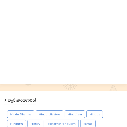
వ్యాస భాండాగారం!
Hindu Dharma
Hindu Lifestyle
Hinduism
Hindus
Hindutva
History
History of Hinduism
Karma