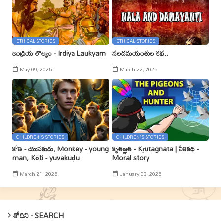
ETHICAL STORIES
ETHICAL STORIES
ఇంద్రియ లౌల్యం - Irdiya Laukyam
నలదమయంతుల కథ..
May 09, 2025
March 22, 2025
CHILDREN'S STORIES
CHILDREN'S STORIES
కోతి - యువకుడు, Monkey - young
కృతజ్ఞత - Kr̥utagnata | నీతికథ -
man, Kōti - yuvakuḍu
Moral story
March 21, 2025
January 03, 2025
శోదిని - SEARCH