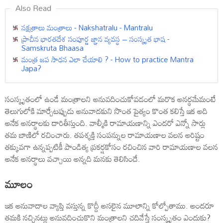
Also Read
నక్షత్రాలు మంత్రాలు - Nakshatralu - Mantralu
ప్రాచీన భారతదేశ సంపూర్ణ జ్ఞాన వ్యవస్థ – సంస్కృత భాష -
Samskruta Bhaasa
మంత్ర జప సాధన ఎలా చేయాలి ? - How to practice Mantra
Japa?
సంస్కృతంలో ఉండే మంత్రాలని అనువదించుకోవడంలో మరొక అనర్థమేమంటే
తెలుగులోకి మార్చేటప్పుడు అనువాదకుని సొంత పైత్యం కొంత కలిస్తే ఇక అది
అనేక అనర్థాలకు దారితీస్తుంది. వాల్మీకి రామాయణాన్ని ఎందరో ఎన్నో సార్లు
తమ బాణిలో రచించారు. తపశ్శక్తి సంపన్నుల రామాయణాల వలన అరిష్టం
తక్కువగా ఉన్నప్పటికీ పాండిత్య ప్రకర్షకోసం రచించిన వారి రామాయణాల వలన
అనేక అనర్థాలు వచ్చాయి అన్నది మనకు తెలిసిందే.
మూలం
ఇక అనువాదాల వ్యాప్తి వస్తున్న కొద్దీ అసలైన మూలాన్ని కోల్పోతాము. అందరూ
తమకి నచ్చినట్లు అనువదించుకొని మంత్రాలని చదివేస్తే సంస్కృతం ఎందుకు?