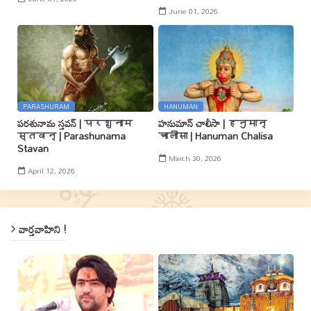
June 01, 2026
PARASHURAM
HANUMAN
పరశునామ స్తవన్ | परशुनाम
హనుమాన్ చాలీసా | हनुमान्
स्तवन् | Parashunama
चालीसा | Hanuman Chalisa
Stavan
March 30, 2026
April 12, 2026
వార్తవాహిని !