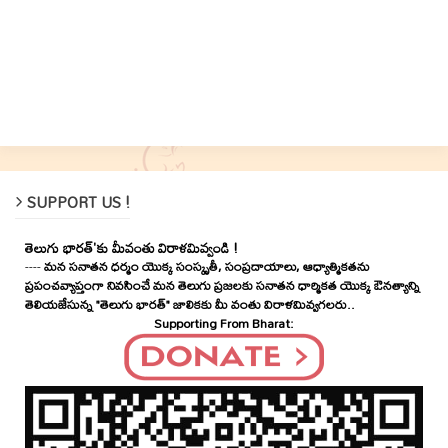
SUPPORT US !
తెలుగు భారత్'కు మీవంతు విరాళమివ్వండి !
----
మన సనాతన ధర్మం యొక్క సంస్కృతీ, సంప్రదాయాలు, ఆధ్యాత్మికతను
ప్రపంచవ్యాప్తంగా నివసించే మన తెలుగు ప్రజలకు సనాతన ధార్మికత యొక్క ఔనత్యాన్ని
తెలియజేసున్న "తెలుగు భారత్" జాలికకు మీ వంతు విరాళమివ్వగలరు..
Supporting From Bharat: