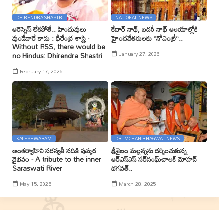
DHIRENDRA SHASTRI
NATIONAL NEWS
ఆరెస్సెస్ లేకపోతే.. హిందువులు
కేదార్ నాథ్, బదరీ నాథ్ ఆలయాల్లోకి
వుండేవారే కాదు : ధీరేంద్ర శాస్త్రి -
హైందవేతరులకు ‘‘నోఎంట్రీ’’..
Without RSS, there would be
January 27, 2026
no Hindus: Dhirendra Shastri
February 17, 2026
KALESHWARAM
DR. MOHAN BHAGWAT NEWS
అంతర్వాహిని సరస్వతీ నదికి పుష్కర
శ్రీశైలం మల్లన్నను దర్శించుకున్న
వైభవం - A tribute to the inner
ఆర్ఎస్ఎస్ సర్‌సంఘ్‌చాలక్ మోహన్
Saraswati River
భగవత్..
May 15, 2025
March 28, 2025