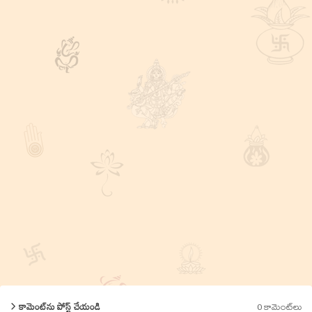
0 కామెంట్‌లు
కామెంట్‌ను పోస్ట్ చేయండి