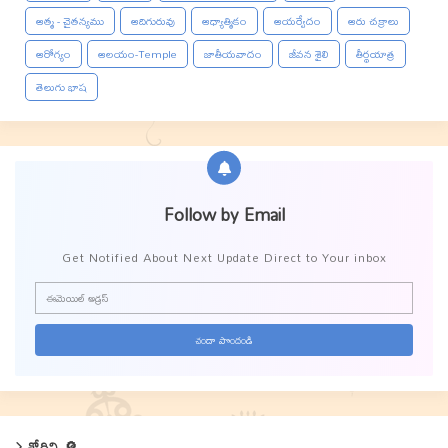
ఆత్మ - చైతన్యము
ఆదిగురువు
ఆధ్యాత్మికం
ఆయర్వేదం
ఆరు చక్రాలు
ఆరోగ్యం
ఆలయం-Temple
జాతీయవాదం
జీవన శైలి
తీర్థయాత్ర
తెలుగు భాష
Follow by Email
Get Notified About Next Update Direct to Your inbox
శోధిని 🔎