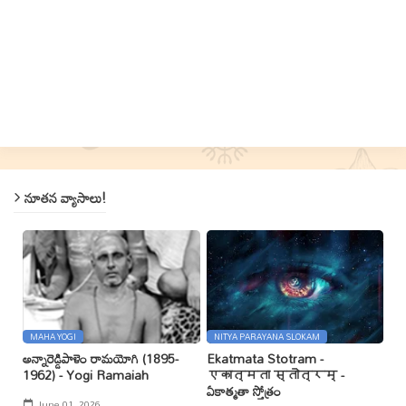
నూతన వ్యాసాలు!
MAHA YOGI
NITYA PARAYANA SLOKAM
అన్నారెడ్డిపాళెం రామయోగి (1895-
Ekatmata Stotram -
1962) - Yogi Ramaiah
एकात्मता स्तोत्रम् -
ఏకాత్మతా స్తోత్రం
June 01, 2026