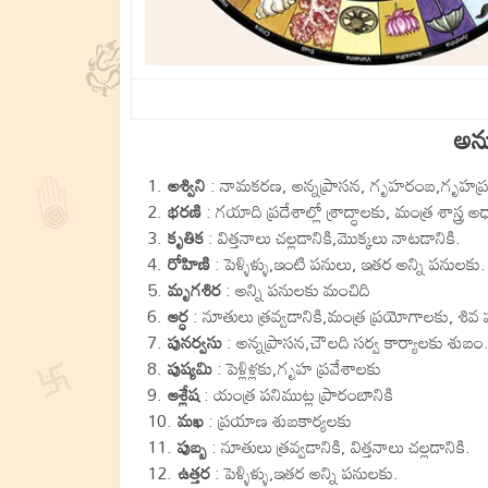
అను
అశ్విని
: నామకరణ, అన్నప్రాసన, గృహరంబ,గృహప్
భరణి
: గయాది ప్రదేశాల్లో శ్రాద్ధాలకు, మంత్ర శాస్త్ర అ
కృతిక
: విత్తనాలు చల్లడానికి,మొక్కలు నాటడానికి.
రోహిణి
: పెళ్ళిళ్ళు,ఇంటి పనులు, ఇతర అన్ని పనులకు.
మృగశిర
: అన్ని పనులకు మంచిది
ఆర్ధ
: నూతులు త్రవ్వడానికి,మంత్ర ప్రయోగాలకు, శివ
పునర్వసు
: అన్నప్రాసన,చౌలది సర్వ కార్యాలకు శుబం. ప
పుష్యమి
: పెళ్లిళ్లకు,గృహ ప్రవేశాలకు
ఆశ్లేష
: యంత్ర పనిముట్ల ప్రారంబానికి
మఖ
: ప్రయాణ శుబకార్యలకు
పుబ్బ
: నూతులు త్రవ్వడానికి, విత్తనాలు చల్లడానికి.
ఉత్తర
: పెళ్ళిళ్ళు,ఇతర అన్ని పనులకు.