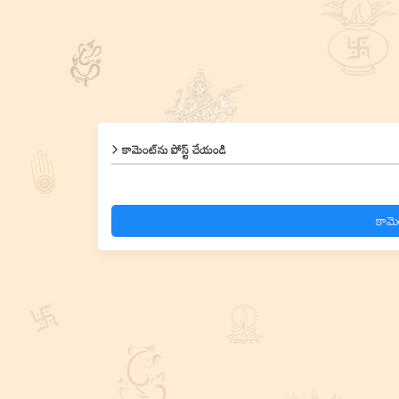
కామెంట్‌ను పోస్ట్ చేయండి
కామె