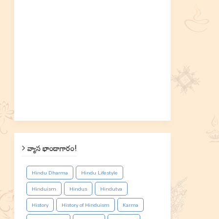
వ్యాస భాండాగారం!
Hindu Dharma
Hindu Lifestyle
Hinduism
Hindus
Hindutva
History
History of Hinduism
Karma