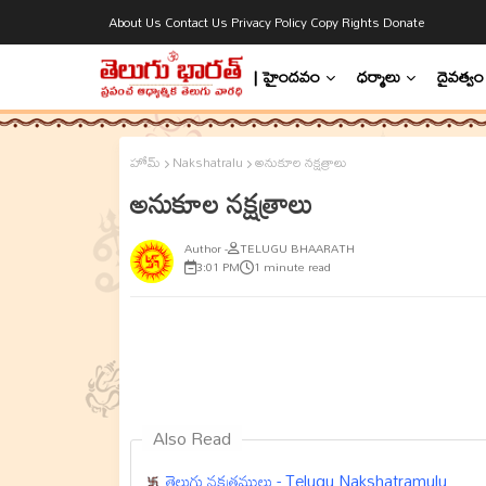
About Us
Contact Us
Privacy Policy
Copy Rights
Donate
| హైందవం
ధర్మాలు
దైవత్వం
హోమ్
Nakshatralu
అనుకూల నక్షత్రాలు
అనుకూల నక్షత్రాలు
TELUGU BHAARATH
3:01 PM
1 minute read
Also Read
తెలుగు నక్షత్రములు - Telugu Nakshatramulu