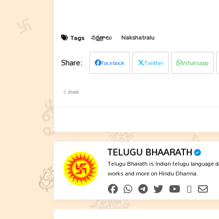
నక్షత్రాలు
Nakshatralu
Tags
Facebook
Twitter
Whatsapp
పాతది
TELUGU BHAARATH
Telugu Bharath is Indian telugu language dai
works and more on Hindu Dharma.