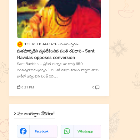
TELUGU BHAARATH
మతమార్పిడులు
మతమార్పిడిని వ్యతిరేకించిన సంత్‌ రవిదాస్‌ - Sant
Ravidas opposes conversion
Sant Ravidas – ప్రవీణ్‌ గుగ్నాని దా దాపు 650
సంవత్సరాలకు పూర్వం 1398లో మాఘ మాసం పౌర్ణిమ నాడు
కాశీలో జన్మించిన సంత్‌ రవి…
6:21 PM
0
మా అంతర్జాల వేదికలు!
Facebook
Whatsapp