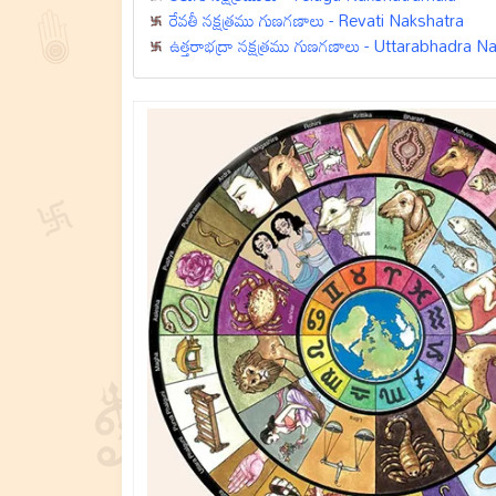
రేవతీ నక్షత్రము గుణగణాలు - Revati Nakshatra
ఉత్తరాభద్రా నక్షత్రము గుణగణాలు - Uttarabhadra N