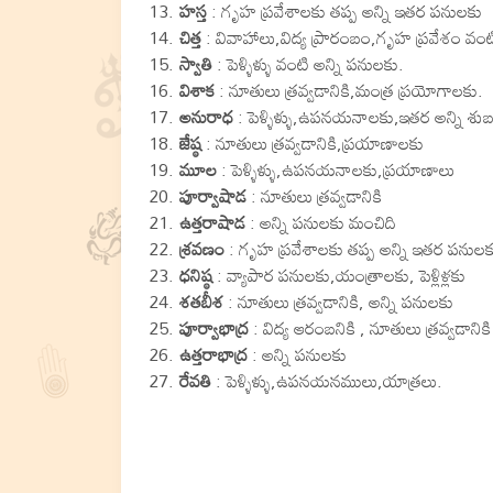
హస్త
: గృహ ప్రవేశాలకు తప్ప అన్ని ఇతర పనులకు
చిత్త
: వివాహాలు,విద్య ప్రారంబం,గృహ ప్రవేశం వంట
స్వాతి
: పెళ్ళిళ్ళు వంటి అన్ని పనులకు.
విశాక
: నూతులు త్రవ్వడానికి,మంత్ర ప్రయోగాలకు.
అనురాధ
: పెళ్ళిళ్ళు,ఉపనయనాలకు,ఇతర అన్ని శుబ
జేష్ఠ
: నూతులు త్రవ్వడానికి,ప్రయాణాలకు
మూల
: పెళ్ళిళ్ళు,ఉపనయనాలకు,ప్రయాణాలు
పూర్వాషాడ
: నూతులు త్రవ్వడానికి
ఉత్తరాషాడ
: అన్ని పనులకు మంచిది
శ్రవణం
: గృహ ప్రవేశాలకు తప్ప అన్ని ఇతర పనులక
ధనిష్ఠ
: వ్యాపార పనులకు,యంత్రాలకు, పెళ్లిళ్లకు
శతబీశ
: నూతులు త్రవ్వడానికి, అన్ని పనులకు
పూర్వాభాద్ర
: విద్య ఆరంబనికి , నూతులు త్రవ్వడానికి
ఉత్తరాభాద్ర
: అన్ని పనులకు
రేవతి
: పెళ్ళిళ్ళు,ఉపనయనములు,యాత్రలు.