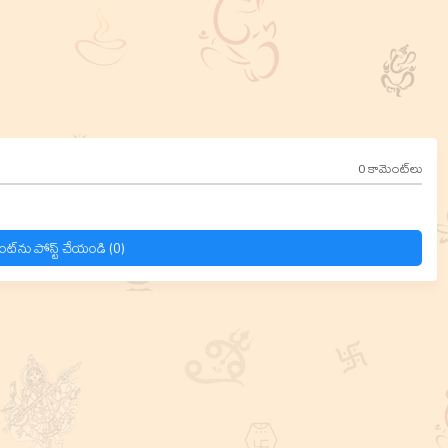
0 కామెంట్‌లు
ంట్‌ను పోస్ట్ చేయండి (0)