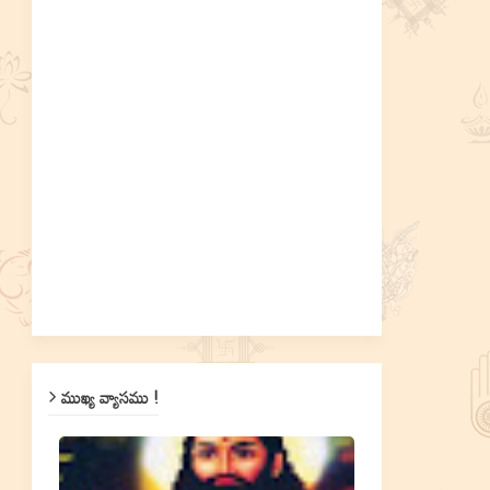
ముఖ్య వ్యాసము !