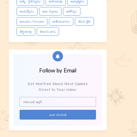
ఆత్మ - చైతన్యము
ఆదిగురువు
ఆధ్యాత్మికం
ఆయర్వేదం
ఆరు చక్రాలు
ఆరోగ్యం
ఆలయం-Temple
జాతీయవాదం
జీవన శైలి
తీర్థయాత్ర
తెలుగు భాష
Follow by Email
Get Notified About Next Update
Direct to Your inbox