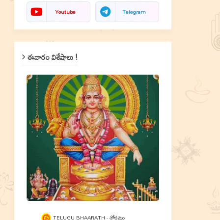
Youtube
Telegram
ఈవారం విశేషాలు !
TELUGU BHAARATH
శ్లోకము