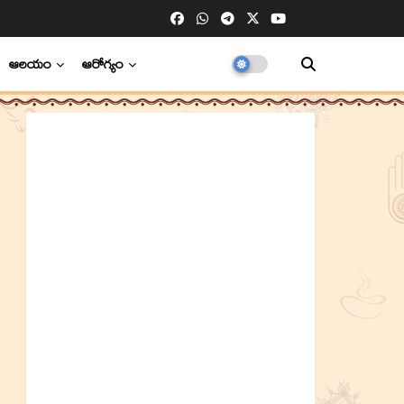
ఆలయం
ఆరోగ్యం