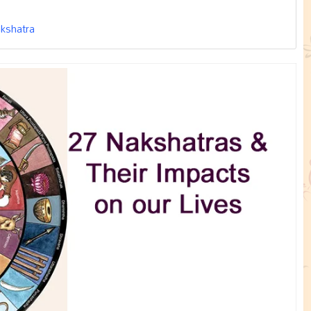
akshatra