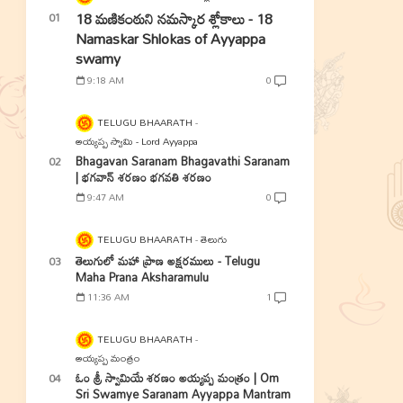
18 మణికంఠుని నమస్కార శ్లోకాలు - 18
Namaskar Shlokas of Ayyappa
swamy
9:18 AM
0
TELUGU BHAARATH
అయ్యప్ప స్వామి - Lord Ayyappa
Bhagavan Saranam Bhagavathi Saranam
| భగవాన్ శరణం భగవతి శరణం
9:47 AM
0
TELUGU BHAARATH
తెలుగు
తెలుగులో మహా ప్రాణ అక్షరములు - Telugu
Maha Prana Aksharamulu
11:36 AM
1
TELUGU BHAARATH
అయ్యప్ప మంత్రం
ఓం శ్రీ స్వామియే శరణం అయ్యప్ప మంత్రం | Om
Sri Swamye Saranam Ayyappa Mantram