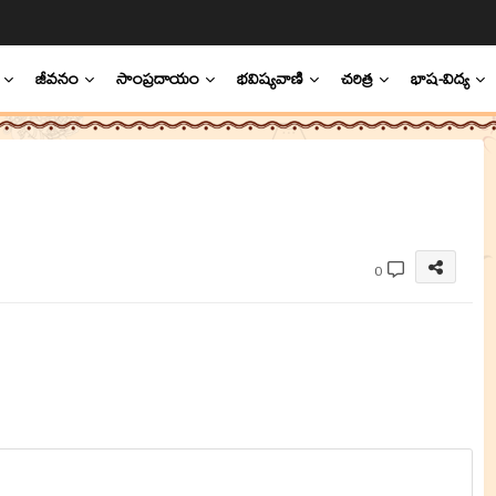
జీవనం
సాంప్రదాయం
భవిష్యవాణి
చరిత్ర
భాష-విద్య
0