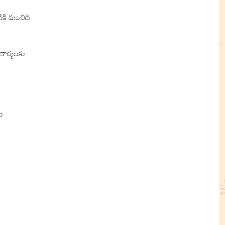
ికి మంచిది
కార్యలకు
ు