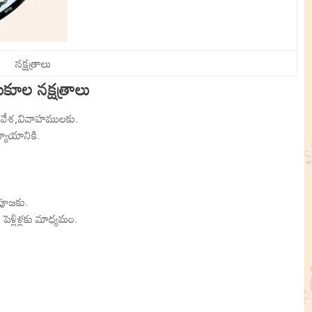
నక్షత్రాలు
కూల నక్షత్రాలు
రవేశ,వివాహములకు.
ధ్యాయానికి.
 పూజకు.
ెళ్లిళ్లకు మాధ్యమం.