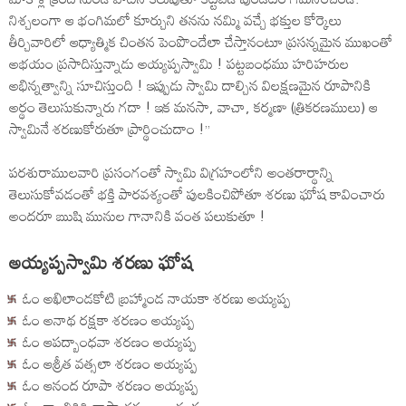
నిశ్చలంగా ఆ భంగిమలో కూర్చుని తనను నమ్మి వచ్చే భక్తుల కోర్కెలు
తీర్చివారిలో ఆధ్యాత్మిక చింతన పెంపొందేలా చేస్తానంటూ ప్రసన్నమైన ముఖంతో
అభయం ప్రసాదిస్తున్నాడు అయ్యప్పస్వామి ! పట్టబంధము హరిహరుల
అభిన్నత్వాన్ని సూచిస్తుంది ! ఇప్పుడు స్వామి దాల్చిన విలక్షణమైన రూపానికి
అర్థం తెలుసుకున్నారు గదా ! ఇక మనసా, వాచా, కర్మణా (త్రికరణములు) ఆ
స్వామినే శరణుకోరుతూ ప్రార్థించుదాం !’’
పరశురాములవారి ప్రసంగంతో స్వామి విగ్రహంలోని అంతరార్థాన్ని
తెలుసుకోవడంతో భక్తి పారవశ్యంతో పులకించిపోతూ శరణు ఘోష కావించారు
అందరూ ఋషి మునుల గానానికి వంత పలుకుతూ !
అయ్యప్పస్వామి శరణు ఘోష
ఓం అఖిలాండకోటి బ్రహ్మాండ నాయకా శరణు అయ్యప్ప
ఓం అనాథ రక్షకా శరణం అయ్యప్ప
ఓం ఆపద్బాంధవా శరణం అయ్యప్ప
ఓం ఆశ్రీత వత్సలా శరణం అయ్యప్ప
ఓం ఆనంద రూపా శరణం అయ్యప్ప