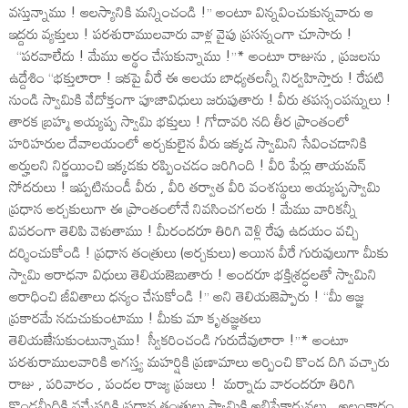
వస్తున్నాము ! ఆలస్యానికి మన్నించండి !’’ అంటూ విన్నవించుకున్నవారు ఆ
ఇద్దరు వ్యక్తులు ! పరశురాములవారు వాళ్ల వైపు ప్రసన్నంగా చూసారు !
‘‘పరవాలేదు ! మేము అర్థం చేసుకున్నాము !’’* అంటూ రాజును , ప్రజలను
ఉద్దేశిం ‘‘భక్తులారా ! ఇకపై వీరే ఈ ఆలయ బాధ్యతలన్నీ నిర్వహిస్తారు ! రేపటి
నుండి స్వామికి వేదోక్తంగా పూజావిధులు జరుపుతారు ! వీరు తపస్సంపన్నులు !
తారక బ్రహ్మ అయ్యప్ప స్వామి భక్తులు ! గోదావరి నది తీర ప్రాంతంలో
హరిహరుల దేవాలయంలో అర్చకులైన వీరు ఇక్కడ స్వామిని సేవించడానికి
అర్హులని నిర్ణయించి ఇక్కడకు రప్పించడం జరిగింది ! వీరి పేర్లు తాయమన్
సోదరులు ! ఇప్పటినుండీ వీరు , వీరి తర్వాత వీరి వంశస్థులు అయ్యప్పస్వామి
ప్రధాన అర్చకులుగా ఈ ప్రాంతంలోనే నివసించగలరు ! మేము వారికన్నీ
వివరంగా తెలిపి వెళుతాము ! మీరందరూ తిరిగి వెళ్లి రేపు ఉదయం వచ్చి
దర్శించుకోండి ! ప్రధాన తంత్రులు (అర్చకులు) అయిన వీరే గురువులుగా మీకు
స్వామి ఆరాధనా విధులు తెలియజెబుతారు ! అందరూ భక్తిశ్రద్ధలతో స్వామిని
ఆరాధించి జీవితాలు ధన్యం చేసుకోండి !’’ అని తెలియజెప్పారు ! ‘‘మీ ఆజ్ఞ
ప్రకారమే నడుచుకుంటాము ! మీకు మా కృతజ్ఞతలు
తెలియజేసుకుంటున్నాము! స్వీకరించండి గురుదేవులారా !’’* అంటూ
పరశురాములవారికి అగస్త్య మహర్షికి ప్రణామాలు అర్పించి కొండ దిగి వచ్చారు
రాజు , పరివారం , పందల రాజ్య ప్రజలు ! మర్నాడు వారందరూ తిరిగి
కొండమీదికి వచ్చేసరికి ప్రధాన తంత్రులు స్వామికి అభిషేకార్చనలు , అలంకారం