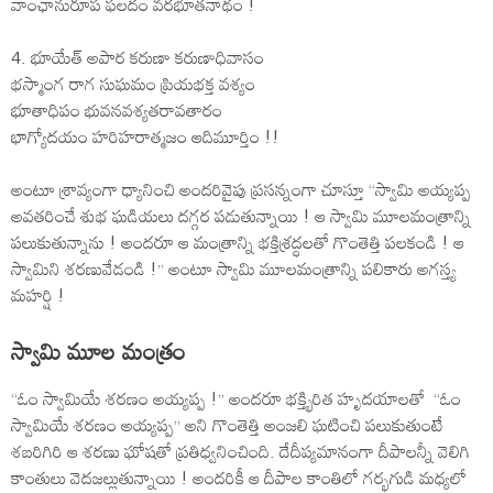
వాంఛానురూప ఫలదం వరభూతనాథం !
4. భూయేత్ అపార కరుణా కరుణాధివాసం
భస్మాంగ రాగ సుఘమం ప్రియభక్త వశ్యం
భూతాధిపం భువనవశ్యతరావతారం
భాగ్యోదయం హరిహరాత్మజం ఆదిమూర్తిం !!
అంటూ శ్రావ్యంగా ధ్యానించి అందరివైపు ప్రసన్నంగా చూస్తూ ‘‘స్వామి అయ్యప్ప
అవతరించే శుభ ఘడియలు దగ్గర పడుతున్నాయి ! ఆ స్వామి మూలమంత్రాన్ని
పలుకుతున్నాను ! అందరూ ఆ మంత్రాన్ని భక్తిశ్రద్ధలతో గొంతెత్తి పలకండి ! ఆ
స్వామిని శరణువేడండి !’’ అంటూ స్వామి మూలమంత్రాన్ని పలికారు అగస్త్య
మహర్షి !
స్వామి మూల మంత్రం
‘‘ఓం స్వామియే శరణం అయ్యప్ప !’’ అందరూ భక్త్భిరిత హృదయాలతో ‘‘ఓం
స్వామియే శరణం అయ్యప్ప’’ అని గొంతెత్తి అంజలి ఘటించి పలుకుతుంటే
శబరిగిరి ఆ శరణు ఘోషతో ప్రతిధ్వనించింది. దేదీప్యమానంగా దీపాలన్నీ వెలిగి
కాంతులు వెదజల్లుతున్నాయి ! అందరికీ ఆ దీపాల కాంతిలో గర్భగుడి మధ్యలో