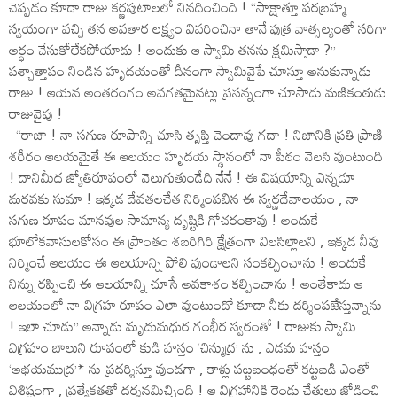
చెప్పడం కూడా రాజు కర్ణపుటాలలో నినదించింది ! ‘‘సాక్షాత్తూ పరబ్రహ్మ
స్వయంగా వచ్చి తన అవతార లక్ష్యం వివరించినా తానే పుత్ర వాత్సల్యంతో సరిగా
అర్థం చేసుకోలేకపోయాడు ! అందుకు ఆ స్వామి తనను క్షమిస్తాడా ?’’
పశ్చాత్తాపం నిండిన హృదయంతో దీనంగా స్వామివైపే చూస్తూ అనుకున్నాడు
రాజు ! ఆయన అంతరంగం అవగతమైనట్లు ప్రసన్నంగా చూసాడు మణికంఠుడు
రాజువైపు !
‘‘రాజా ! నా సగుణ రూపాన్ని చూసి తృప్తి చెందావు గదా ! నిజానికి ప్రతి ప్రాణి
శరీరం ఆలయమైతే ఈ ఆలయం హృదయ స్థానంలో నా పీఠం వెలసి వుంటుంది
! దానిమీద జ్యోతిరూపంలో వెలుగుతుండేది నేనే ! ఈ విషయాన్ని ఎన్నడూ
మరవకు సుమా ! ఇక్కడ దేవతలచేత నిర్మింపబిన ఈ స్వర్ణదేవాలయం , నా
సగుణ రూపం మానవుల సామాన్య దృష్టికి గోచరంకావు ! అందుకే
భూలోకవాసులకోసం ఈ ప్రాంతం శబరిగిరి క్షేత్రంగా విలసిల్లాలని , ఇక్కడ నీవు
నిర్మించే ఆలయం ఈ ఆలయాన్ని పోలి వుండాలని సంకల్పించాను ! అందుకే
నిన్ను రప్పించి ఈ ఆలయాన్ని చూసే అవకాశం కల్పించాను ! అంతేకాదు ఆ
ఆలయంలో నా విగ్రహ రూపం ఎలా వుంటుందో కూడా నీకు దర్శింపజేస్తున్నాను
! ఇలా చూడు’’ అన్నాడు మృదుమధుర గంభీర స్వరంతో ! రాజుకు స్వామి
విగ్రహం బాలుని రూపంలో కుడి హస్తం ‘చిన్ముద్ర’ ను , ఎడమ హస్తం
‘అభయముద్ర’* ను ప్రదర్శిస్తూ వుండగా , కాళ్లు పట్టబంధంతో కట్టబడి ఎంతో
విశిష్టంగా , ప్రత్యేకతతో దర్శనమిచ్చింది ! ఆ విగ్రహానికి రెండు చేతులు జోడించి