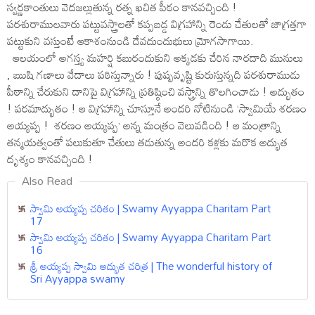
స్వర్ణకాంతులు వెదజల్లుతున్న రత్న ఖచిత పీఠం కానవచ్చింది !
పరశురాములవారు పట్టువస్త్రాలతో కప్పబడ్డ విగ్రహాన్ని రెండు చేతులతో జాగ్రత్తగా
పట్టుకుని వస్తుంటే ఆకాశంనుండి దేవదుందుభులు మ్రోగసాగాయి.
ఆలయంలో అగస్త్య మహర్షి కబురందుకుని అక్కడకు చేరిన నారదాది మునులు
, ఋషి గణాలు వేదాలు పఠిస్తున్నారు ! పుష్పవృష్టి కురుస్తున్నది పరశురాముడు
పీఠాన్ని చేరుకుని దానిపై విగ్రహాన్ని ప్రతిష్ఠించి వస్త్రాన్ని తొలగించాడు ! అద్భుతం
! పరమాద్భుతం ! ఆ విగ్రహాన్ని చూస్తూనే అందరి నోటినుండి ‘స్వామియే శరణం
అయ్యప్ప ! శరణం అయ్యప్ప’ అన్న మంత్రం వెలువడింది ! ఆ మంత్రాన్ని
తన్మయత్వంతో పలుకుతూ చేతులు తడుతున్న అందరి కళ్లకు మరొక అద్భుత
దృశ్యం కానవచ్చింది !
Also Read
స్వామి అయ్యప్ప చరితం | Swamy Ayyappa Charitam Part
17
స్వామి అయ్యప్ప చరితం | Swamy Ayyappa Charitam Part
16
శ్రీ అయ్యప్ప స్వామి అద్భుత చరిత్ర | The wonderful history of
Sri Ayyappa swamy