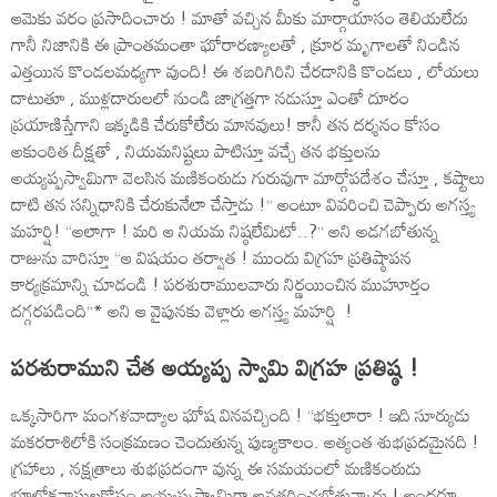
ఆమెకు వరం ప్రసాదించారు ! మాతో వచ్చిన మీకు మార్గాయాసం తెలియలేదు
గానీ నిజానికి ఈ ప్రాంతమంతా ఘోరారణ్యాలతో , క్రూర మృగాలతో నిండిన
ఎత్తయిన కొండలమధ్యగా వుంది! ఈ శబరిగిరిని చేరడానికి కొండలు , లోయలు
దాటుతూ , ముళ్లదారులలో నుండి జాగ్రత్తగా నడుస్తూ ఎంతో దూరం
ప్రయాణిస్తేగాని ఇక్కడికి చేరుకోలేరు మానవులు! కానీ తన దర్శనం కోసం
అకుంఠిత దీక్షతో , నియమనిష్టలు పాటిస్తూ వచ్చే తన భక్తులను
అయ్యప్పస్వామిగా వెలసిన మణికంఠుడు గురువుగా మార్గోపదేశం చేస్తూ , కష్టాలు
దాటి తన సన్నిధానికి చేరుకునేలా చేస్తాడు !’’ అంటూ వివరించి చెప్పారు అగస్త్య
మహర్షి! ‘‘అలాగా ! మరి ఆ నియమ నిష్ఠలేమిటో..?’’ అని అడగబోతున్న
రాజును వారిస్తూ ‘‘ఆ విషయం తర్వాత ! ముందు విగ్రహ ప్రతిష్ఠాపన
కార్యక్రమాన్ని చూడండి ! పరశురాములవారు నిర్ణయించిన ముహూర్తం
దగ్గరపడింది’’* అని ఆ వైపునకు వెళ్లారు అగస్త్య మహర్షి !
పరశురాముని చేత అయ్యప్ప స్వామి విగ్రహ ప్రతిష్ఠ !
ఒక్కసారిగా మంగళవాద్యాల ఘోష వినవచ్చింది ! ‘‘భక్తులారా ! ఇది సూర్యుడు
మకరరాశిలోకి సంక్రమణం చెందుతున్న పుణ్యకాలం. అత్యంత శుభప్రదమైనది !
గ్రహాలు , నక్షత్రాలు శుభప్రదంగా వున్న ఈ సమయంలో మణికంఠుడు
భూలోకవాసులకోసం అయ్యప్పస్వామిగా అవతరించబోతున్నారు ! అందరూ