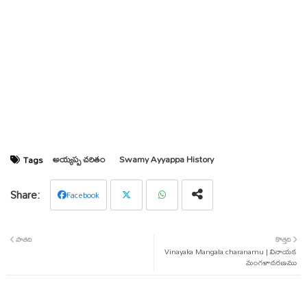
అయ్యప్ప చరితం
Swamy Ayyappa History
Tags
Facebook
Twit
Wha
పాతది
కొత్తది
ter
tsap
Vinayaka Mangala charanamu | వినాయక
మంగళాచరణము
p