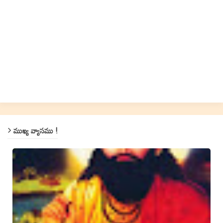
ముఖ్య వ్యాసము !