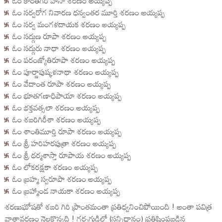
ఓం కాంతిగిరి వాసా శరణం అయ్యప్ప
ఓం సర్వరోగ నివారణ ధన్వంతర మూర్తి శరణం అయ్యప్ప
ఓం సర్వ మంగళదాయక శరణం అయ్యప్ప
ఓం సద్గుణ రూపా శరణం అయ్యప్ప
ఓం సద్గురు నాధా శరణం అయ్యప్ప
ఓం పరంజ్యోతిరూపా శరణం అయ్యప్ప
ఓం పూర్ణాపుష్కళనాథా శరణం అయ్యప్ప
ఓం వేదాంత రూపా శరణం అయ్యప్ప
ఓం భూతగణాధిపాయా శరణం అయ్యప్ప
ఓం భక్తవత్సలా శరణం అయ్యప్ప
ఓం శబరిగిరీశా శరణం అయ్యప్ప
ఓం శాంతిమూర్తి రూపా శరణం అయ్యప్ప
ఓం శ్రీ హరిహరపుత్రా శరణం అయ్యప్ప
ఓం శ్రీ ధర్మశాస్తా రూపాయ శరణం అయ్యప్ప
ఓం లోకరక్షకా శరణం అయ్యప్ప
ఓం బ్రహ్మ స్వరూపా శరణం అయ్యప్ప
ఓం బ్రహ్మాండ నాయకా శరణం అయ్యప్ప
శరణుఘోషతో శబరి గిరి ప్రాంతమంతా ప్రతిధ్వనించిపోయింది ! అంతా పవిత్ర
వాతావరణం నెలకొన్నది ! గర్భగుడిలో (సన్నిధానం) ప్రతిష్ఠింపబడిన