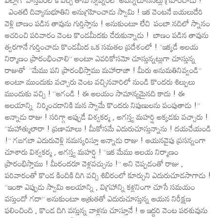
ఎట్లాగో వాస్తవంలోకి వచ్చి తాను స్వప్నంలో అవన్నీచూసినట్లు గ్రహించాడు !
ఎంతటి దివ్యానుభూతిని అనుగ్రహించాడు స్వామి ! ఇక వెంటనే బయలుదేరి
వెళ్లి బాణం పడిన తావును గుర్తిస్తాను ! అనుకుంటూ లేచి పంబా నదిలో స్నానం
ఆచరించి పరివారం వెంట కొండమీదకు చేరుకున్నాడు ! బాణం పడిన తావును
త్వరగానే గుర్తించాడు కొండమీద ఒక సమతల ప్రదేశంలో ! ‘‘ఇక్కడే ఆలయ
నిర్మాణం ప్రారంభించాలి’’ అంటూ ఎవరికోసమో చూస్తున్నట్లుగా చూస్తున్న
రాజుతో ‘‘మేము పని ప్రారంభిస్తాము మహారాజా ! మీరు అనుమతినివ్వండి’’
అంటూ ముందుకు వచ్చారు వెంట వచ్చినవారిలో నుండి కొందరు శిల్పులు
ముందుకు వచ్చి ! ‘‘ఆగండి ! ఈ ఆలయం సామాన్యమైనది కాదు ! ఈ
ఆలయాన్ని నిర్మించడానికి మన స్వామే కొందరు నిపుణులను పంపుతాడు !’’
అన్నాడు రాజు ! సరిగ్గా అప్పుడే విశ్వకర్మ , అగస్త్య మహర్షి అక్కడకు వచ్చారు !
‘‘మహాత్ములారా ! ప్రణామాలు ! మీకోసమే ఎదురుచూస్తున్నాను ! దయచేయండి
!’’ గబగబా ఎదురువెళ్లి నమస్కరిస్తూ అన్నాడు రాజు ! ఆయనవైపు ప్రసన్నంగా
చూశారు విశ్వకర్మ , అగస్త్య మహర్షి ! ‘‘ఇక మేము ఆలయ నిర్మాణం
ప్రారంభిస్తాము ! మీరందరూ వెళ్లవచ్చును !’’ అని చెప్పడంతో రాజు ,
పరివారంతో కొండ కిందికి దిగి వచ్చి శిబిరంలో కూర్చుని ఎదురుచూడసాగాడు !
‘‘ఇంకా ఎప్పుడు స్వామి ఆలయాన్ని , విగ్రహాన్ని కళ్లనింగా చూసే సమయం
వస్తుందో గదా’’ అనుకుంటూ ఆత్రుతతో ఎదురుచూస్తున్న ఆయన నిరీక్షణ
ఫలించింది , కొండ దిగి వస్తున్న వాళ్లను చూస్తూనే ! ఆ ఇద్దరి వెంట పరశువును