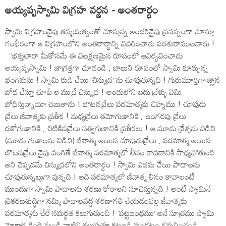
అయ్యప్పస్వామి విగ్రహ వర్ణన - అంతరార్థం
స్వామి విగ్రహంవైపు తన్మయత్వంతో చూస్తున్న అందరివైపు ప్రసన్నంగా చూస్తూ
గంభీరంగా ఆ విగ్రహంలోని అంతరార్థాన్ని వివరించారు పరశురాములవారు !
‘‘భక్తులారా మీకోసమే ఈ విలక్షణమైన రూపంలో ఆవిర్భవించాడు
అయ్యప్పస్వామి ! జాగ్రత్తగా చూడండి , బాలుని రూపంలో స్వామి కూర్చున్న
భంగిమను ! స్వామి కుడి చేయి ‘చిన్ముద్ర’ ను చూపుతున్నది ! గురుమూర్తిగా జ్ఞాన
బోధ చేస్తూ చూపే ఆ ముద్రే చిన్ముద్ర ! అందులోని ఐదు వ్రేళ్ళు ఏమి
బోధిస్తున్నాయో చెబుతాను ! బొటనవ్రేలు పరమాత్మకు చిహ్నము ! చూపుడు
వ్రేలు జీవాత్మకు ప్రతీక ! మధ్యవ్రేలు తమోగుణానికి , ఉంగరపు వ్రేలు
రజోగుణానికి , చిటికినవ్రేలు సత్వగుణానికి ప్రతీకలు ! ఆ మూడు వ్రేళ్ళను విడిచి
(మూడు గుణాలను విడిచి) జీవాత్మ అయిన చూపుడువ్రేలు , పరమాత్మ అయిన
బొటనవ్రేలు వైపు వంగితే జీవాత్మ పరమాత్మలో లీనం కావడానికి సాధ్యవౌతుంది
అని చెప్పడమే చిన్ముద్రలోని అంతరార్థం ! స్వామి ఎడమ చేయి పాదాలను
చూపుతున్నట్లుగా వున్నది ! అది పరమాత్మలో జీవాత్మ లీనం కావాలంటే
ముందుగా స్వామి పాదాలను శరణు కోరాలని సూచిస్తున్నది ! అంటే స్వామినే
త్రికరణశుద్ధిగా నమ్మి పాదాలవద్ద శరణాగతి చేయడంవల్ల జీవాత్మకు
పరమాత్మను చేరే సమర్థత కలుగుతుంది ! ‘పట్టబంధము’ అనే సూత్రము స్వామి
మోకాళ్ల క్రింది నుండి వాటిని కలుపుతూ కట్టబడి వుండటం గమనించండి.