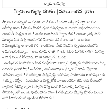
స్వామి అయ్యప్ప
స్వామి అయ్యప్ప చరితం | పదునాలుగవ భాగం
స్వామి చిరునవ్వుతో ఆ పద్ధెనిమిది దేవతల మీదుగా ఎక్కి వెళ్లి జ్ఞానపీఠమీద
ఆసీనుడైనాడు ! స్వామి పాదస్పర్శతో పవిత్రమైన ఆ మెట్లను అధిరోహించడం
అందరికీ సాధ్యం కాదు ! మనం ఇటునుండి వెళ్దాం పద ! అంటూ ప్రక్క మరో
మార్గాన పైన వున్న ఆలయానికి చేర్చాడు వపర రాజును ! ‘‘కాంతులు
వెదజల్లుతున్న ఈ కాంతి గిరి (కాంతిమల) మీద వెలసిన స్వర్ణమందిరంలోకి
అడుగుపెడుతున్నాం ! అటు చూడు రాజా !’’ అని వపర చూపిన దిశగా చూస్తూ
అలాగే నిలబడిపోయాడు రాజు కళ్ళార్పడం మరచి !
మణిఖచిత సింహాసనం మీద గంభీరంగా కూర్చుని వున్నాడు మణికంఠుడు దివ్య
తేజంతో ప్రకాశిస్తూ ! దేవతలు , మునిముఖ్యులు ప్రక్కగా నిలబడి స్తోత్రాలు
చదువుతున్నారు ! గంధర్వులు పుప్పువృష్టి కురిపిస్తూ సామగానం ఆలపిస్తున్నారు
! యక్ష , కిన్నేర , కింపురుషాది వూర్థ్వలోక వాసులందరూ తమ తమ రీతులలో
స్వామిని సేవిస్తున్నారు ! స్వామి దివ్య మంగళ రూపాన్ని చూస్తూ భక్తి
పారవశ్యంతో అంజలి ఘటించాడు రాజు ! దేవేంద్రుడు చేస్తున్న స్తోత్రం వింటూ
అలౌకికానందంతో పులకించిపోయాడు !