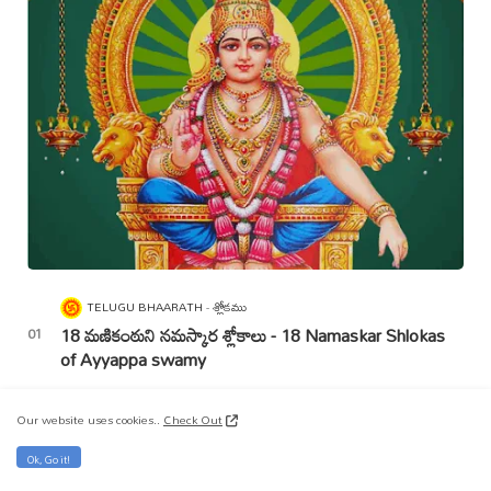
TELUGU BHAARATH
శ్లోకము
18 మణికంఠుని నమస్కార శ్లోకాలు - 18 Namaskar Shlokas
of Ayyappa swamy
9:18 AM
0
Our website uses cookies..
Check Out
TELUGU BHAARATH
అయ్యప్ప స్వామి - Lord Ayyappa
Ok, Go it!
Bhagavan Saranam Bhagavathi Saranam | భగవాన్ శరణం భగవతి