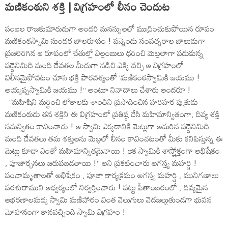
మణికంఠుని శక్తి |
విగ్రహంలో లీనం చెందుట
పంబల రాజకుమారుడుగా అందరి మనస్సులలో ముద్రించుకుపోయిన రూపం
మణికంఠస్వామి సుందర బాలరూపం ! పన్నెండు సంవత్సరాల బాలుడుగా
ప్రజలెరిగిన ఆ రూపంలో చేతుల్లో విల్లంబులు ధరించి మెట్లలాగా పడుకున్న
పద్ధెనిమిది మంది దేవతల మీదుగా నడిచి ఎక్కి వచ్చి ఆ విగ్రహంలో
విలీనమైపోవటం చూసి భక్తి పారవశ్యంతో ‘మణికంఠస్వామికి జయము !
అయ్యప్పస్వామికి జయము !’’ అంటూ నినాదాలు చేశారు అందరూ !
‘‘మహిషిని మర్దించి లోకాలకు శాంతిని ప్రసాదించిన హరిహర పుత్రుడు
మణికంఠుడు తన శక్తిని ఈ విగ్రహంలో ప్రతిష్ఠ చేసి మహిమాన్వితంగా, దివ్య శక్తి
సమన్వితం కావించాడు ! ఆ స్వామి ఎక్కడానికి మెట్లుగా అమరిన పద్ధెనిమిది
మంది దేవతలు తమ శక్తులను మెట్లలో లీనం కావించటంతో మీకు కనిపిస్తున్న ఈ
మెట్లు కూడా ఎంతో మహిమాన్వితమైనాయి ! ఇక స్వామికి శాస్త్రోక్తంగా అభిషేకం
, పూజార్చనలు జరుపబడతాయి !’’ అని ప్రకటించారు అగస్త్య మహర్షి !
పంచామృతాలతో అభిషేకం , పూజా కార్యక్రమం అగస్త్య మహర్షి , మునిగణాలు
పరశురాముని ఆధ్వర్యంలో నిర్వర్తించారు ! పట్టు పీతాంబరంలో , దివ్యమైన
ఆభరణాలమధ్య స్వామి మణిహారం వింత వెలుగులు వెదజల్లుతుండగా భువన
మోహనంగా కానవచ్చింది స్వామి విగ్రహం !