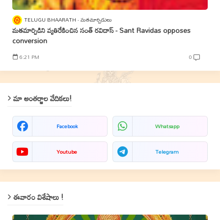
TELUGU BHAARATH
మతమార్పిడులు
మతమార్పిడిని వ్యతిరేకించిన సంత్‌ రవిదాస్‌ - Sant Ravidas opposes
conversion
6:21 PM
0
మా అంతర్జాల వేదికలు!
Facebook
Whatsapp
Youtube
Telegram
ఈవారం విశేషాలు !