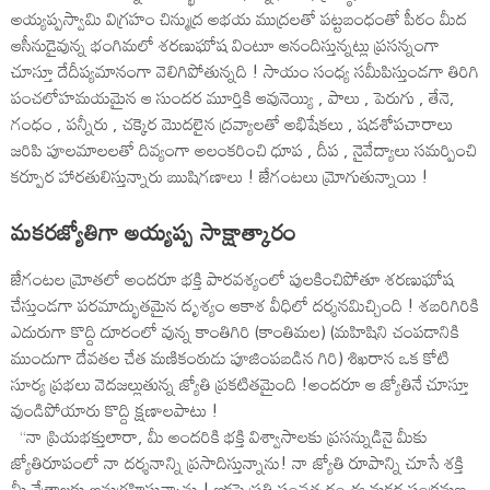
అయ్యప్పస్వామి విగ్రహం చిన్ముద్ర అభయ ముద్రలతో పట్టబంధంతో పీఠం మీద
ఆసీనుడైవున్న భంగిమలో శరణుఘోష వింటూ ఆనందిస్తున్నట్లు ప్రసన్నంగా
చూస్తూ దేదీప్యమానంగా వెలిగిపోతున్నది ! సాయం సంధ్య సమీపిస్తుండగా తిరిగి
పంచలోహమయమైన ఆ సుందర మూర్తికి ఆవునెయ్యి , పాలు , పెరుగు , తేనె,
గంధం , పన్నీరు , చక్కెర మొదలైన ద్రవ్యాలతో అభిషేకలు , షడశోపచారాలు
జరిపి పూలమాలలతో దివ్యంగా అలంకరించి ధూప , దీప , నైవేద్యాలు సమర్పించి
కర్పూర హారతులిస్తున్నారు ఋషిగణాలు ! జేగంటలు మ్రోగుతున్నాయి !
మకరజ్యోతిగా అయ్యప్ప సాక్షాత్కారం
జేగంటల మ్రోతలో అందరూ భక్తి పారవశ్యంలో పులకించిపోతూ శరణుఘోష
చేస్తుండగా పరమాద్భుతమైన దృశ్యం ఆకాశ వీధిలో దర్శనమిచ్చింది ! శబరిగిరికి
ఎదురుగా కొద్ది దూరంలో వున్న కాంతిగిరి (కాంతిమల) (మహిషిని చంపడానికి
ముందుగా దేవతల చేత మణికంఠుడు పూజింపబడిన గిరి) శిఖరాన ఒక కోటి
సూర్య ప్రభలు వెదజల్లుతున్న జ్యోతి ప్రకటితమైంది !అందరూ ఆ జ్యోతినే చూస్తూ
వుండిపోయారు కొద్ది క్షణాలపాటు !
‘‘నా ప్రియభక్తులారా, మీ అందరికి భక్తి విశ్వాసాలకు ప్రసన్నుడినై మీకు
జ్యోతిరూపంలో నా దర్శనాన్ని ప్రసాదిస్తున్నాను! నా జ్యోతి రూపాన్ని చూసే శక్తి
మీ నేత్రాలకు అనుగ్రహిస్తున్నాను ! ఇకపై ప్రతి సంవత్సరం ఈ మకర సంక్రమణ