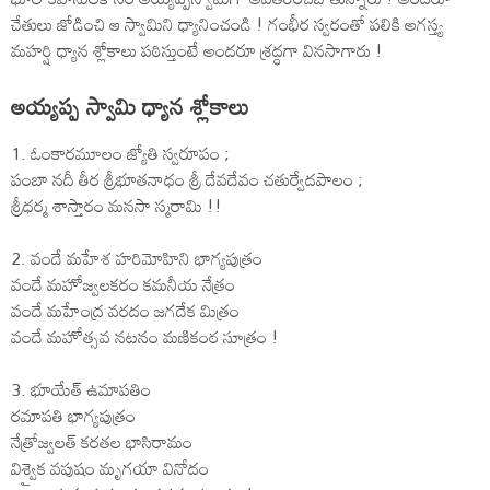
చేతులు జోడించి ఆ స్వామిని ధ్యానించండి ! గంభీర స్వరంతో పలికి అగస్త్య
మహర్షి ధ్యాన శ్లోకాలు పఠిస్తుంటే అందరూ శ్రద్ధగా వినసాగారు !
అయ్యప్ప స్వామి ధ్యాన శ్లోకాలు
1. ఓంకారమూలం జ్యోతి స్వరూపం ;
పంబా నదీ తీర శ్రీభూతనాధం శ్రీ దేవదేవం చతుర్వేదపాలం ;
శ్రీధర్మ శాస్తారం మనసా స్మరామి !!
2. వందే మహేశ హరిమోహిని భాగ్యపుత్రం
వందే మహోజ్వలకరం కమనీయ నేత్రం
వందే మహేంద్ర వరదం జగదేక మిత్రం
వందే మహోత్సవ నటనం మణికంఠ సూత్రం !
3. భూయేత్ ఉమాపతిం
రమాపతి భాగ్యపుత్రం
నేత్రోజ్వలత్ కరతల భాసిరామం
విశ్వైక వపుషం మృగయా వినోదం