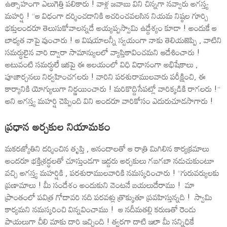
ఉత్సాహంగా ఎలుగెత్తి పలికారు ! వాళ్ల జవాబు విని చిన్నగా నవ్వారు అగస్త్య
మహర్షి ! ‘‘ఆ విధంగా దర్శించడానికి ఆచరించవలసిన నియమ నిష్ఠల గూర్చి
భక్తులందరూ తెలుసుకోవాలన్నదే అయ్యప్పస్వామి ఉద్దేశ్యం కూడా ! అందుకే ఆ
బాధ్యత నాపై వుంచారు ! ఆ విషయాలన్నీ స్వయంగా నాకు తెలియజెప్పి , వాటిని
సమర్థులైన వారి ద్వారా సామాన్యులలో వ్యాప్తికావించమని ఆదేశించారు !
అటువంటి సమర్థులే ఇకపై ఈ ఆలయంలో విధి విధానంగా అభిషేకాలు ,
పూజార్చనలు నిర్వహించగలరు ! వారిని పరశురాములవారు పరీక్షించి, ఈ
కార్యానికి యోగ్యులుగా నిర్ణయించారు ! మరికొద్దిసేపట్లో వారిక్కడికి రాగలరు !’’
అని అగస్త్య మహర్షి చెప్పింది విని అందరూ వారికోసం ఎదురుచూడసాగారు !
ప్రధాన అర్చకుల నియామకం
మకరజ్యోతిని దర్శించిన తృప్తి , ఆనందాలతో ఆ రాత్రి మిగిలిన కార్యక్రమాలు
అందరూ భక్తిశ్రద్ధలతో చూస్తుండగా ఇద్దరు అర్చకులు గబగబా నడుచుకుంటూ
వచ్చి అగస్త్య మహర్షికి , పరశురాములవారికి నమస్కరించారు ! ‘‘గురువర్యులకు
ప్రణామాలు ! మీ సందేశం అందుకుని వెంటనే బయలుదేరాము ! మా
ప్రాంతంలో పవిత్ర గోదావరి నది పరవళ్లు త్రొక్కుతూ ప్రవహిస్తున్నది ! స్వామి
కార్యమని నమస్కరించి విన్నవించాము ! ఆ నదీమతల్లి కరుణతో రెండు
పాయలుగా చీలి మాకు దారి ఇచ్చింది ! త్వరగా దాటి ఇలా మీ సన్నిధికే