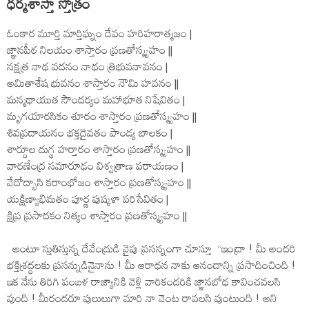
ధర్మశాస్తా స్తోత్రం
ఓంకార మూర్తి మార్తిఘ్నం దేవం హరిహరాత్మజం |
జ్ఞానపీఠ నిలయం శాస్తారం ప్రణతోస్మ్యహం ||
నక్షత్ర నాథ వదనం నాథం త్రిభువనావనం |
అమితాశేష భువనం శాస్తారం నౌమి హవనం ||
మన్మథాయుత సౌందర్యం మహాభూత నిషేవితం |
మృగయారసికం శూరం శాస్తారం ప్రణతోస్మ్యహం ||
శివప్రదాయనం భక్తదైవతం పాండ్య బాలకం |
శార్దూల దుగ్థ హర్తారం శాస్తారం ప్రణతోస్మ్యహం ||
వారణేంద్ర సమారూఢం విశ్వత్రాణ పరాయణం |
వేదోద్బాసి కరాంభోజం శాస్తారం ప్రణతోస్మ్యహం ||
యక్షిణ్యాభిమతం పూర్ణ పుష్కళా పరిసేవితం |
క్షిప్ర ప్రసాదకం నిత్యం శాస్తారం ప్రణతోస్మ్యహం ||
అంటూ స్తుతిస్తున్న దేవేంద్రుడి వైపు ప్రసన్నంగా చూస్తూ ‘‘ఇంద్రా ! మీ అందరి
భక్తిశ్రద్ధలకు ప్రసన్నుడినైనాను ! మీ ఆరాధన నాకు ఆనందాన్ని ప్రసాదించింది !
ఇక నేను తిరిగి పంబళ రాజ్యానికి వెళ్లి వారికందరికి జ్ఞానబోధ కావించవలసి
వుంది ! మీరందరూ పులులుగా మారి నా వెంట రావలసి వుంటుంది ! అని