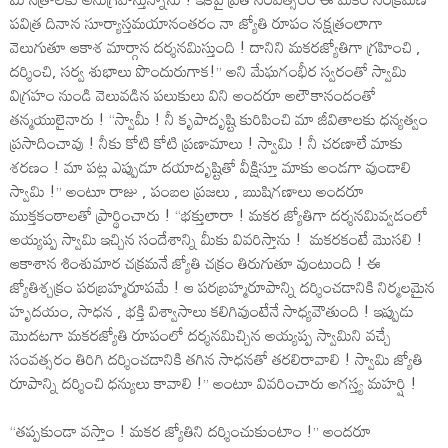
పవిత్ర దినాన సూర్యాస్తమయానంతరం నా జ్యోతి రూపం నక్షత్రంలాగా
వెలుగుతూ ఆకాశ మార్గాన దర్శనమిస్తుంది ! దానిని మకరజ్యోతిగా గ్రహించి ,
దర్శించి, సర్వ శుభాలు పొందురుగాక!’’ అని మేఘగంభీర స్వరంతో స్వామి
విగ్రహం నుండి వెలువడిన పలుకులు విని అందరూ అలౌకానందంతో
తన్మయులైనారు ! ‘‘స్వామీ ! నీ కృపాదృష్టి కురిపించి మా జీవితాలకు ధన్యత్వం
ప్రసాదించావు ! నీకు కోటి కోటి ప్రణామాలు ! స్వామి ! నీ చరణాలే మాకు
శరణం ! మా పట్ల ఎప్పుడూ దయాదృష్టితో వీక్షిస్తూ మాకు అండగా వుండాలి
స్వామి !’’ అంటూ రాజు , పంబల ప్రజలు , ఋషిగణాలు అందరూ
ముక్తకంఠాలతో ప్రార్థించారు ! ‘‘భక్తులారా ! మకర జ్యోతిగా దర్శనమివ్వడంలో
అయ్యప్ప స్వామి ఇచ్చిన సందేశాన్ని మీకు వివరిస్తాను ! మకరకంటే మొసలి !
ఆకాశాన శింశుమార చక్రమనే జ్యోతి చక్రం తిరుగుతూ వుంటుంది ! ఈ
జ్యోతిశ్చక్రం పరబ్రహ్మరూపమే ! ఆ పరబ్రహ్మరూపాన్ని దర్శించడానికి నిర్మలమైన
హృదయం, సాధన , భక్తి విశ్వాసాలు కలిగివుంటేనే సాధ్యవౌతుంది ! ఇప్పుడు
మొదటగా మకరజ్యోతి రూపంలో దర్శనమిచ్చిన అయ్యప్ప స్వామిని వచ్చే
సంవత్సరం తిరిగి దర్శించడానికి తగిన సాధనతో తరలిరావాలి ! స్వామి జ్యోతి
రూపాన్ని దర్శించి ధన్యులు కావాలి !’’ అంటూ వివరించారు అగస్త్య మహర్షి !
‘‘తప్పకుండా వస్తాం ! మకర జ్యోతిని దర్శించుకుంటాం !’’ అందరూ