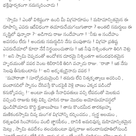
భక్తిపూర్వకంగా నమస్కరించాడు !
‘‘స్వామి ! ఎంతో విశిష్టంగా ఉంది మీ విగ్రహరూపం ! మహిమాన్వితమైన ఈ
రూపాన్ని ఎవరు ఇదేవిధంగా తయారుచేయగలుగుతారా ? అంతటి సమర్థులు ఈ
సృష్టిలో వున్నారా ?’’ అడిగాడు రాజు సందేహంగా ! ‘‘నీకు ఆ సందేహం
అవసరం లేదు ! అందుకు సమర్థుడిని నేను పంపుతాను ! విగ్రహ ప్రతిష్ట
ఎవరుచేయాలో కూడా నేనే నిర్ణయించుతాను ! ఇక నీవు నిశ్చింతంగా తిరిగి వెళ్లు
!’’ అని స్వామి చెప్పడంతో ఆందోళన దూరమై నిశ్చింతగా ఆనందభరితమైన
హృదయంతో వపర వెంట శిబిరానికి తిరిగి వచ్చాడు రాజు. ‘‘రాజా ! ఇక నేను
సెలవు తీసుకుంటాను !’’ అని అదృశ్యుడైనాడు వపర !
‘‘మహారాజా ! సూర్యోదయమైంది ! తమరు లేచి నిత్యకృత్యాలు ఆచరించి ,
పంబానదిలో స్నానం చేసివస్తే కొండపైకి వెళ్లి బాణం ఎక్కడ పడిందో
కనుక్కోవచ్చు !’’ అంటూ మంత్రి సేనాధిపతులు వచ్చి లేపడంతో మెలకువ
వచ్చింది రాజుకు కళ్లు విప్పి చూసిన రాజు మొదట అయోమయావస్థలో
వుండిపోయాడు కొద్ది క్షణాలుపాటు ! తాను కొండమీద తారకబ్రహ్మ
మణికంఠస్వామి దివ్య మంగళ విగ్రహాన్ని దర్శించడం , స్వర్ణ ఆలయం ,
రత్నఖచిత సింహాసనం వంటి జ్ఞానపీఠం , దానికి అమరివున్న మహిమాన్వితమైన
మెట్లు , స్వామి ఉపదేశం తలచుకుంటూ వున్నరాజు ఆనందానుభూతిలోనుండి