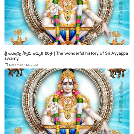
శ్రీ అయ్యప్ప స్వామి అద్భుత చరిత్ర | The wonderful history of Sri Ayyappa
swamy
December 12, 2022