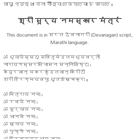
আযুঃ প্রজ্ঞাং বলং বীর্যং তেজস্তেষাং চ জাযতে ॥
श्री सूर्य नमस्कार मंत्रं
This document is in सरल देवनागरी (Devanagari) script,
Marathi language.
ॐ ध्यायेस्सदा सवितृमंडलमध्यवर्ती
नारायणस्सरसिजासन सन्निविष्टः ।
केयूरवान् मकरकुंडलवान् किरीटी
हारी हिरण्मयवपुः धृतशंखचक्रः ॥
ॐ मित्राय नमः ।
ॐ रवये नमः ।
ॐ सूर्याय नमः ।
ॐ भानवे नमः ।
ॐ खगाय नमः ।
ॐ पूष्णे नमः ।