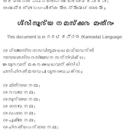
ಆದಿತ್ಯಸ್ಯ ನಮಸ್ಕಾರಾನ್ ಯೇ ಕುರ್ವಂತಿ ದಿನೇ ದಿನೇ ।
ಆಯುಃ ಪ್ರಜ್ಞಾಂ ಬಲಂ ವೀರ್ಯಂ ತೇಜಸ್ತೇಷಾಂ ಚ ಜಾಯತೇ ॥
ശ്രീ സൂര്യ നമസ്കാര മംത്രം
This document is in ಸರಳ ಕನ್ನಡ (Kannada) Language.
ഓം ധ്യായേസ്സദാ സവിതൃമംഡലമധ്യവര്തീ
നാരായണസ്സരസിജാസന സന്നിവിഷ്ടഃ ।
കേയൂരവാന് മകരകുംഡലവാന് കിരീടീ
ഹാരീ ഹിരണ്മയവപുഃ ധൃതശംഖചക്രഃ ॥
ഓം മിത്രായ നമഃ ।
ഓം രവയേ നമഃ ।
ഓം സൂര്യായ നമഃ ।
ഓം ഭാനവേ നമഃ ।
ഓം ഖഗായ നമഃ ।
ഓം പൂഷ്ണേ നമഃ ।
ഓം ഹിരണ്യഗര്ഭായ നമഃ ।