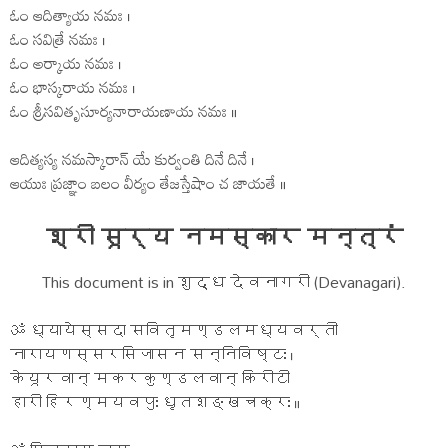
ఓం ఆదిత్యాయ నమః ।
ఓం సవిత్రే నమః ।
ఓం అర్కాయ నమః ।
ఓం భాస్కరాయ నమః ।
ఓం శ్రీసవితృసూర్యనారాయణాయ నమః ॥
ఆదిత్యస్య నమస్కారాన్ యే కుర్వంతి దినే దినే ।
ఆయుః ప్రజ్ఞాం బలం వీర్యం తేజస్తేషాం చ జాయతే ॥
श्री सूर्य नमस्कार मन्त्रं
This document is in शुद्ध देवनागरी (Devanagari).
ॐ ध्यायेस्सदा सवितृमण्डलमध्यवर्ती
नारायणस्सरसिजासन सन्निविष्टः ।
केयूरवान् मकरकुण्डलवान् किरीटी
हारी हिरण्मयवपुः धृतशङ्खचक्रः ॥