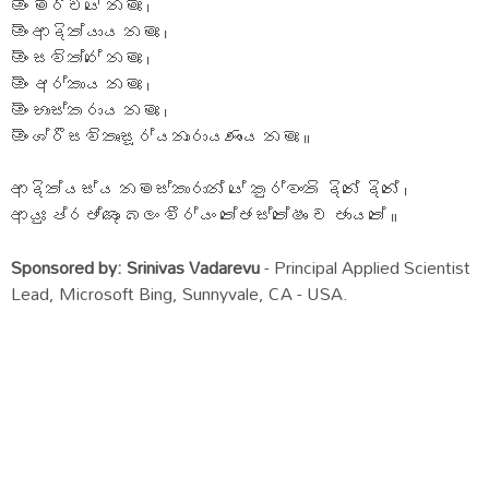
ඕං මරීචයේ නමඃ ।
ඕං ආදිත්යාය නමඃ ।
ඕං සවිත්රේ නමඃ ।
ඕං අර්කාය නමඃ ।
ඕං භාස්කරාය නමඃ ।
ඕං ශ්රීසවිතෘසූර්යනාරායණාය නමඃ ॥
ආදිත්යස්ය නමස්කාරාන් යේ කුර්වංති දිනේ දිනේ ।
ආයුඃ ප්රජ්ඤාං බලං වීර්යං තේජස්තේෂාං ච ජායතේ ॥
Sponsored by: Srinivas Vadarevu
- Principal Applied Scientist
Lead, Microsoft Bing, Sunnyvale, CA - USA.