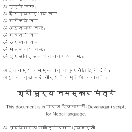
ॐ पूष्णे नमः ।
ॐ हिरण्यगर्भाय नमः ।
ॐ मरीचये नमः ।
ॐ आदित्याय नमः ।
ॐ सवित्रे नमः ।
ॐ अर्काय नमः ।
ॐ भास्कराय नमः ।
ॐ श्रीसवितृसूर्यनारायणाय नमः ॥
आदित्यस्य नमस्कारान् ये कुर्वंति दिने दिने ।
आयुः प्रज्ञां बलं वीर्यं तेजस्तेषां च जायते ॥
श्री सूर्य नमस्कार मंत्रं
This document is in सरल देवनागरी (Devanagari) script,
for Nepali language.
ॐ ध्यायेस्सदा सवितृमंडलमध्यवर्ती