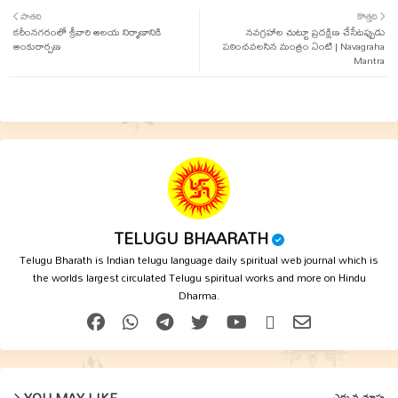
పాతది
కొత్తది
కరీంనగరంలో శ్రీవారి ఆలయ నిర్మాణానికి
ter
tsap
నవగ్రహాల చుట్టూ ప్రదక్షిణ చేసేటప్పుడు
అంకురార్పణ
పఠించవలసిన మంత్రం ఏంటి | Navagraha
Mantra
p
TELUGU BHAARATH
Telugu Bharath is Indian telugu language daily spiritual web journal which is
the worlds largest circulated Telugu spiritual works and more on Hindu
Dharma.
YOU MAY LIKE
ఎక్కువ చూపు