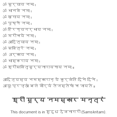
ॐ सूर्याय नमः ।
ॐ भानवे नमः ।
ॐ खगाय नमः ।
ॐ पूष्णे नमः ।
ॐ हिरण्यगर्भाय नमः ।
ॐ मरीचये नमः ।
ॐ आदित्याय नमः ।
ॐ सवित्रे नमः ।
ॐ अर्काय नमः ।
ॐ भास्कराय नमः ।
ॐ श्रीसवितृसूर्यनारायणाय नमः ॥
आदित्यस्य नमस्कारान् ये कुर्वंति दिने दिने ।
आयुः प्रज्ञां बलं वीर्यं तेजस्तेषां च जायते ॥
श्री सूर्य नमस्कार मन्त्रं
This document is in शुद्ध देवनागरी (Samskritam).