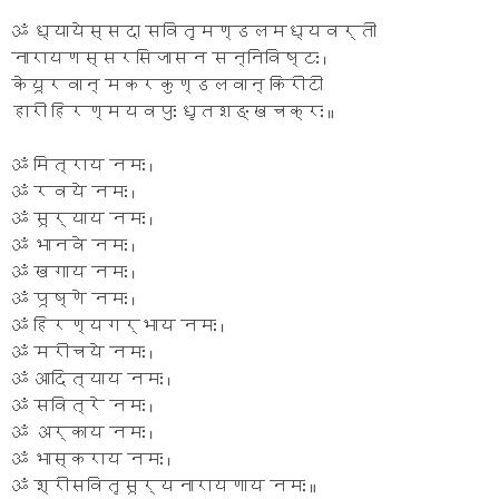
ॐ ध्यायेस्सदा सवितृमण्डलमध्यवर्ती
नारायणस्सरसिजासन सन्निविष्टः ।
केयूरवान् मकरकुण्डलवान् किरीटी
हारी हिरण्मयवपुः धृतशङ्खचक्रः ॥
ॐ मित्राय नमः ।
ॐ रवये नमः ।
ॐ सूर्याय नमः ।
ॐ भानवे नमः ।
ॐ खगाय नमः ।
ॐ पूष्णे नमः ।
ॐ हिरण्यगर्भाय नमः ।
ॐ मरीचये नमः ।
ॐ आदित्याय नमः ।
ॐ सवित्रे नमः ।
ॐ अर्काय नमः ।
ॐ भास्कराय नमः ।
ॐ श्रीसवितृसूर्यनारायणाय नमः ॥