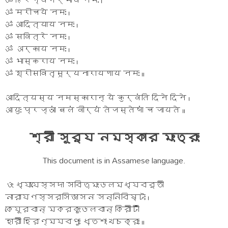
ॐ हिरण्यगर्भाय नमः ।
ॐ मरीचये नमः ।
ॐ आदित्याय नमः ।
ॐ सवित्रे नमः ।
ॐ अर्काय नमः ।
ॐ भास्कराय नमः ।
ॐ श्रीसवितृसूर्यनारायणाय नमः ॥
आदित्यस्य नमस्कारान् ये कुर्वंति दिने दिने ।
आयुः प्रज्ञां बलं वीर्यं तेजस्तेषां च जायते ॥
শ্রী সূর্য নমস্কার মংত্রং
This document is in Assamese language.
ওং ধ্যাযেস্সদা সবিতৃমংডলমধ্যবর্তী
নারাযণস্সরসিজাসন সন্নিবিষ্টঃ ।
কেযূরবান্ মকরকুংডলবান্ কিরীটী
হারী হিরণ্মযবপুঃ ধৃতশংখচক্রঃ ॥