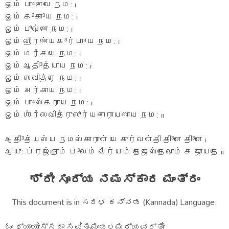
ஓம் பா⁴னவே நம: ।
ஓம் க²கா³ய நம: ।
ஓம் பூஷ்ணே நம: ।
ஓம் ஹிரண்யக³ர்பா⁴ய நம: ।
ஓம் மரீசயே நம: ।
ஓம் ஆதி³த்யாய நம: ।
ஓம் ஸவித்ரே நம: ।
ஓம் அர்காய நம: ।
ஓம் பா⁴ஸ்கராய நம: ।
ஓம் ஶ்ரீஸவித்ருஸூர்யனாராயணாய நம: ॥
ஆதி³த்யஸ்ய நமஸ்காரான் யே குர்வன்தி தி³னே தி³னே ।
ஆயு: ப்ரஜ்ஞாம் ப³லம் வீர்யம் தேஜஸ்தேஷாம் ச ஜாயதே ॥
ಶ್ರೀ ಸೂರ್ಯ ನಮಸ್ಕಾರ ಮಂತ್ರಂ
This document is in ಸರಳ ಕನ್ನಡ (Kannada) Language.
ಓಂ ಧ್ಯಾಯೇಸ್ಸದಾ ಸವಿತೃಮಂಡಲಮಧ್ಯವರ್ತೀ