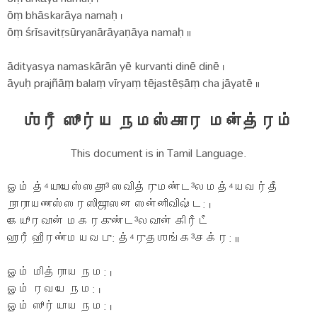
ōṃ bhāskarāya namaḥ ।
ōṃ śrīsavitṛsūryanārāyaṇāya namaḥ ॥
ādityasya namaskārān yē kurvanti dinē dinē ।
āyuḥ prajñāṃ balaṃ vīryaṃ tējastēṣāṃ cha jāyatē ॥
ஶ்ரீ ஸூர்ய நமஸ்கார மன்த்ரம்
This document is in Tamil Language.
ஓம் த்⁴யாயேஸ்ஸதா³ ஸவித்ருமண்ட³லமத்⁴யவர்தீ
நாராயணஸ்ஸரஸிஜாஸன ஸன்னிவிஷ்ட: ।
கேயூரவான் மகரகுண்ட³லவான் கிரீடீ
ஹாரீ ஹிரண்மயவபு: த்⁴ருதஶங்க³சக்ர: ॥
ஓம் மித்ராய நம: ।
ஓம் ரவயே நம: ।
ஓம் ஸூர்யாய நம: ।