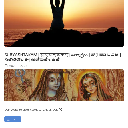
SURYASHTAKAM | सूर्याष्टकम् | సూర్యాష్టకం | ஸூர்யாஷ்டகம் |
ಸೂರ್ಯಾಷ್ಟಕಂ | സൂര്യാഷ്ടകമ്
May 10, 2023
Our website uses cookies..
Check Out
Ok, Go it!