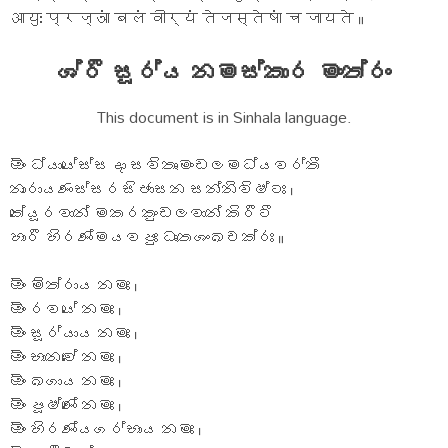
आयुः प्रज्ञां बलं वीर्यं तेजस्तेषां च जायते ॥
ශ්රී සූර්ය නමස්කාර මංත්රං
This document is in Sinhala language.
ඕං ධ්යායේස්සදා සවිතෘමංඩලමධ්යවර්තී
නාරායණස්සරසිජාසන සන්නිවිෂ්ටඃ ।
කේයූරවාන් මකරකුංඩලවාන් කිරීටී
හාරී හිරණ්මයවපුඃ ධෘතශංඛචක්රඃ ॥
ඕං මිත්රාය නමඃ ।
ඕං රවයේ නමඃ ।
ඕං සූර්යාය නමඃ ।
ඕං භානවේ නමඃ ।
ඕං ඛගාය නමඃ ।
ඕං පූෂ්ණේ නමඃ ।
ඕං හිරණ්යගර්භාය නමඃ ।