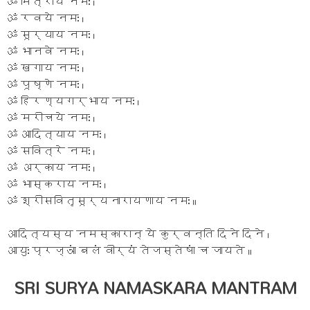
ॐ मित्राय नमः ।
ॐ रवये नमः ।
ॐ सूर्याय नमः ।
ॐ भानवे नमः ।
ॐ खगाय नमः ।
ॐ पूष्णे नमः ।
ॐ हिरण्यगर्भाय नमः ।
ॐ मरीचये नमः ।
ॐ आदित्याय नमः ।
ॐ सवित्रे नमः ।
ॐ अर्काय नमः ।
ॐ भास्कराय नमः ।
ॐ श्रीसवितृसूर्यनारायणाय नमः ॥
आदित्यस्य नमस्कारान् ये कुर्वन्ति दिने दिने ।
आयुः प्रज्ञां बलं वीर्यं तेजस्तेषां च जायते ॥
SRI SURYA NAMASKARA MANTRAM