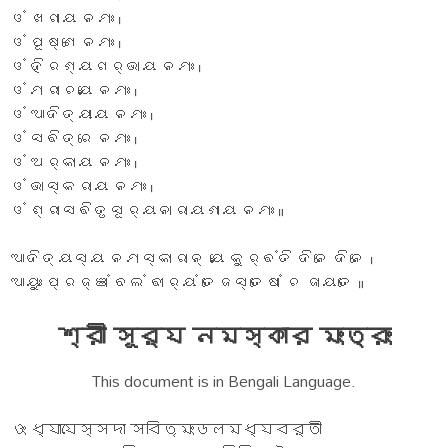
ଓଂ ଖଗାୟ ନମଃ ।
ଓଂ ପୂଷ୍ଣେ ନମଃ ।
ଓଂ ହିରଣ୍ୟଗର୍ଭାୟ ନମଃ ।
ଓଂ ମରୀଚୟେ ନମଃ ।
ଓଂ ଆଦିତ୍ୟାୟ ନମଃ ।
ଓଂ ସଵିତ୍ରେ ନମଃ ।
ଓଂ ଅର୍କାୟ ନମଃ ।
ଓଂ ଭାସ୍କରାୟ ନମଃ ।
ଓଂ ଶ୍ରୀସଵିତୃସୂର୍ୟନାରାୟଣାୟ ନମଃ ॥
ଆଦିତ୍ୟସ୍ୟ ନମସ୍କାରାନ୍ ୟେ କୁର୍ଵଂତି ଦିନେ ଦିନେ ।
ଆୟୁଃ ପ୍ରଜ୍ଞାଂ ବଲଂ ଵୀର୍ୟଂ ତେଜସ୍ତେଷାଂ ଚ ଜାୟତେ ॥
শ্রী সূর্য নমস্কার মংত্রং
This document is in Bengali Language.
ওং ধ্যাযেস্সদা সবিতৃমংডলমধ্যবর্তী