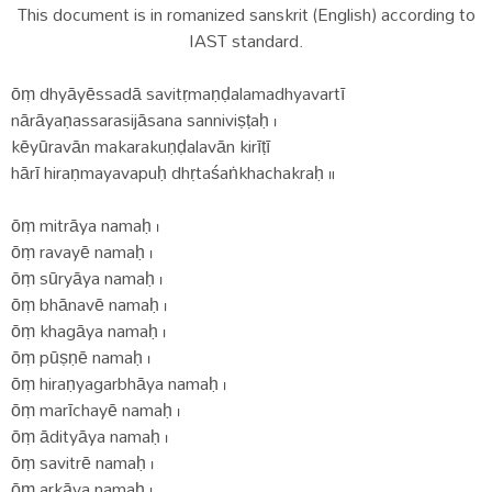
This document is in romanized sanskrit (English) according to
IAST standard.
ōṃ dhyāyēssadā savitṛmaṇḍalamadhyavartī
nārāyaṇassarasijāsana sanniviṣṭaḥ ।
kēyūravān makarakuṇḍalavān kirīṭī
hārī hiraṇmayavapuḥ dhṛtaśaṅkhachakraḥ ॥
ōṃ mitrāya namaḥ ।
ōṃ ravayē namaḥ ।
ōṃ sūryāya namaḥ ।
ōṃ bhānavē namaḥ ।
ōṃ khagāya namaḥ ।
ōṃ pūṣṇē namaḥ ।
ōṃ hiraṇyagarbhāya namaḥ ।
ōṃ marīchayē namaḥ ।
ōṃ ādityāya namaḥ ।
ōṃ savitrē namaḥ ।
ōṃ arkāya namaḥ ।