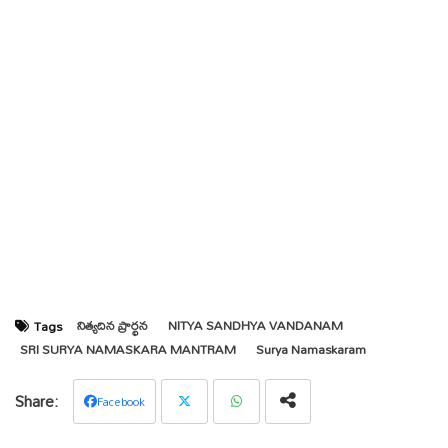
నిత్యదిన ప్రార్థన
NITYA SANDHYA VANDANAM
Tags
SRI SURYA NAMASKARA MANTRAM
Surya Namaskaram
Facebook
Twit
Wha