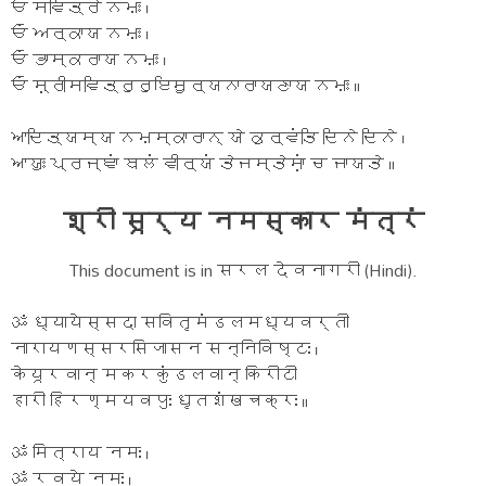
ਓਂ ਸਵਿਤ੍ਰੇ ਨਮਃ ।
ਓਂ ਅਰ੍ਕਾਯ ਨਮਃ ।
ਓਂ ਭਾਸ੍ਕਰਾਯ ਨਮਃ ।
ਓਂ ਸ਼੍ਰੀਸਵਿਤ੍ਰੁਰੁਇਸੂਰ੍ਯਨਾਰਾਯਣਾਯ ਨਮਃ ॥
ਆਦਿਤ੍ਯਸ੍ਯ ਨਮਸ੍ਕਾਰਾਨ੍ ਯੇ ਕੁਰ੍ਵਂਤਿ ਦਿਨੇ ਦਿਨੇ ।
ਆਯੁਃ ਪ੍ਰਜ੍ਞਾਂ ਬਲਂ ਵੀਰ੍ਯਂ ਤੇਜਸ੍ਤੇਸ਼ਾਂ ਚ ਜਾਯਤੇ ॥
श्री सूर्य नमस्कार मंत्रं
This document is in सरल देवनागरी (Hindi).
ॐ ध्यायेस्सदा सवितृमंडलमध्यवर्ती
नारायणस्सरसिजासन सन्निविष्टः ।
केयूरवान् मकरकुंडलवान् किरीटी
हारी हिरण्मयवपुः धृतशंखचक्रः ॥
ॐ मित्राय नमः ।
ॐ रवये नमः ।