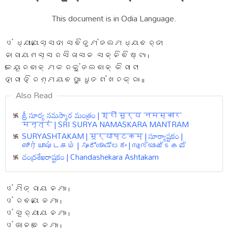
This document is in Odia Language.
ଓଂ ଧ୍ୟାୟେସ୍ସଦା ସଵିତୃମଂଡଲମଧ୍ୟଵର୍ତୀ
ନାରାୟଣସ୍ସରସିଜାସନ ସନ୍ନିଵିଷ୍ଟଃ ।
କେୟୂରଵାନ୍ ମକରକୁଂଡଲଵାନ୍ କିରୀଟୀ
ହାରୀ ହିରଣ୍ମୟଵପୁଃ ଧୃତଶଂଖଚକ୍ରଃ ॥
Also Read
శ్రీ సూర్య నమస్కార మంత్రం | श्री सूर्य नमस्कार
मन्त्रं | SRI SURYA NAMASKARA MANTRAM
SURYASHTAKAM | सूर्याष्टकम् | సూర్యాష్టకం |
ஸூர்யாஷ்டகம் | ಸೂರ್ಯಾಷ್ಟಕಂ | സൂര്യാഷ്ടകമ്
చంద్రశేఖరాష్టకం | Chandashekara Ashtakam
ଓଂ ମିତ୍ରାୟ ନମଃ ।
ଓଂ ରଵୟେ ନମଃ ।
ଓଂ ସୂର୍ୟାୟ ନମଃ ।
ଓଂ ଭାନଵେ ନମଃ ।