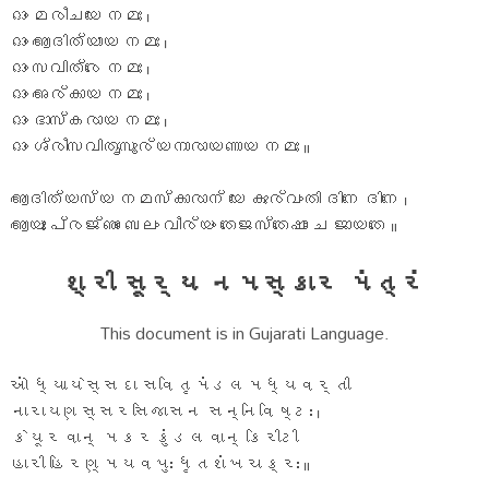
ഓം മരീചയേ നമഃ ।
ഓം ആദിത്യായ നമഃ ।
ഓം സവിത്രേ നമഃ ।
ഓം അര്കായ നമഃ ।
ഓം ഭാസ്കരായ നമഃ ।
ഓം ശ്രീസവിതൃസൂര്യനാരായണായ നമഃ ॥
ആദിത്യസ്യ നമസ്കാരാന് യേ കുര്വംതി ദിനേ ദിനേ ।
ആയുഃ പ്രജ്ഞാം ബലം വീര്യം തേജസ്തേഷാം ച ജായതേ ॥
શ્રી સૂર્ય નમસ્કાર મંત્રં
This document is in Gujarati Language.
ઓં ધ્યાયેસ્સદા સવિતૃમંડલમધ્યવર્તી
નારાયણસ્સરસિજાસન સન્નિવિષ્ટઃ ।
કેયૂરવાન્ મકરકુંડલવાન્ કિરીટી
હારી હિરણ્મયવપુઃ ધૃતશંખચક્રઃ ॥