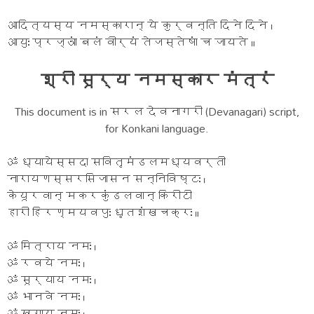
आदित्यस्य नमस्कारान् ये कुर्वन्ति दिने दिने ।
आयुः प्रज्ञां बलं वीर्यं तेजस्तेषां च जायते ॥
श्री सूर्य नमस्कार मंत्रं
This document is in सरल देवनागरी (Devanagari) script,
for Konkani language.
ॐ ध्यायेस्सदा सवितृमंडलमध्यवर्ती
नारायणस्सरसिजासन सन्निविष्टः ।
केयूरवान् मकरकुंडलवान् किरीटी
हारी हिरण्मयवपुः धृतशंखचक्रः ॥
ॐ मित्राय नमः ।
ॐ रवये नमः ।
ॐ सूर्याय नमः ।
ॐ भानवे नमः ।
ॐ खगाय नमः ।