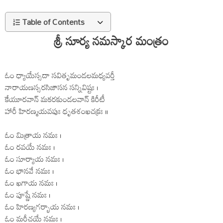
Table of Contents
శ్రీ సూర్య నమస్కార మంత్రం
ఓం ధ్యాయేస్సదా సవితృమండలమధ్యవర్తీ
నారాయణస్సరసిజాసన సన్నివిష్టః ।
కేయూరవాన్ మకరకుండలవాన్ కిరీటీ
హారీ హిరణ్మయవపుః ధృతశంఖచక్రః ॥
ఓం మిత్రాయ నమః ।
ఓం రవయే నమః ।
ఓం సూర్యాయ నమః ।
ఓం భానవే నమః ।
ఓం ఖగాయ నమః ।
ఓం పూష్ణే నమః ।
ఓం హిరణ్యగర్భాయ నమః ।
ఓం మరీచయే నమః ।