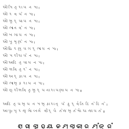
ઓં મિત્રાય નમઃ ।
ઓં રવયે નમઃ ।
ઓં સૂર્યાય નમઃ ।
ઓં ભાનવે નમઃ ।
ઓં ખગાય નમઃ ।
ઓં પૂષ્ણે નમઃ ।
ઓં હિરણ્યગર્ભાય નમઃ ।
ઓં મરીચયે નમઃ ।
ઓં આદિત્યાય નમઃ ।
ઓં સવિત્રે નમઃ ।
ઓં અર્કાય નમઃ ।
ઓં ભાસ્કરાય નમઃ ।
ઓં શ્રીસવિતૃસૂર્યનારાયણાય નમઃ ॥
આદિત્યસ્ય નમસ્કારાન્ યે કુર્વંતિ દિને દિને ।
આયુઃ પ્રજ્ઞાં બલં વીર્યં તેજસ્તેષાં ચ જાયતે ॥
ଶ୍ରୀ ସୂର୍ୟ ନମସ୍କାର ମଂତ୍ରଂ