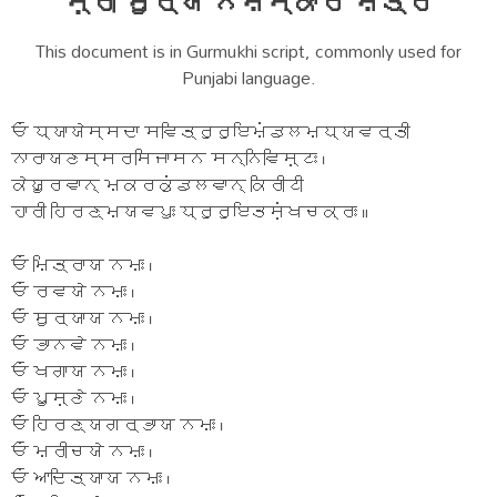
ਸ਼੍ਰੀ ਸੂਰ੍ਯ ਨਮਸ੍ਕਾਰ ਮਂਤ੍ਰਂ
This document is in Gurmukhi script, commonly used for
Punjabi language.
ਓਂ ਧ੍ਯਾਯੇਸ੍ਸਦਾ ਸਵਿਤ੍ਰੁਰੁਇਮਂਡਲਮਧ੍ਯਵਰ੍ਤੀ
ਨਾਰਾਯਣਸ੍ਸਰਸਿਜਾਸਨ ਸਨ੍ਨਿਵਿਸ਼੍ਟਃ ।
ਕੇਯੂਰਵਾਨ੍ ਮਕਰਕੁਂਡਲਵਾਨ੍ ਕਿਰੀਟੀ
ਹਾਰੀ ਹਿਰਣ੍ਮਯਵਪੁਃ ਧ੍ਰੁਰੁਇਤਸ਼ਂਖਚਕ੍ਰਃ ॥
ਓਂ ਮਿਤ੍ਰਾਯ ਨਮਃ ।
ਓਂ ਰਵਯੇ ਨਮਃ ।
ਓਂ ਸੂਰ੍ਯਾਯ ਨਮਃ ।
ਓਂ ਭਾਨਵੇ ਨਮਃ ।
ਓਂ ਖਗਾਯ ਨਮਃ ।
ਓਂ ਪੂਸ਼੍ਣੇ ਨਮਃ ।
ਓਂ ਹਿਰਣ੍ਯਗਰ੍ਭਾਯ ਨਮਃ ।
ਓਂ ਮਰੀਚਯੇ ਨਮਃ ।
ਓਂ ਆਦਿਤ੍ਯਾਯ ਨਮਃ ।