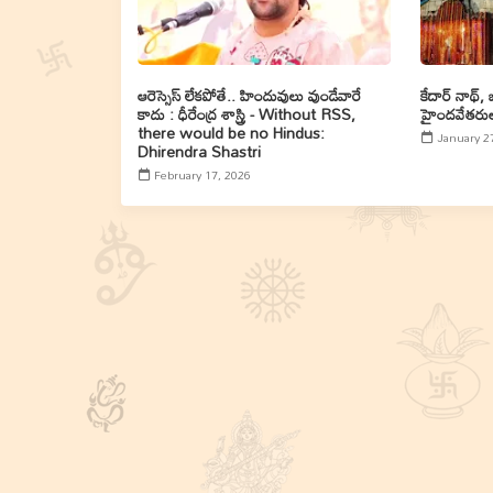
ఆరెస్సెస్ లేకపోతే.. హిందువులు వుండేవారే
కేదార్ నాథ్,
కాదు : ధీరేంద్ర శాస్త్రి - Without RSS,
హైందవేతరులకు
there would be no Hindus:
January 2
Dhirendra Shastri
February 17, 2026