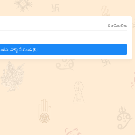
0 కామెంట్‌లు
ంట్‌ను పోస్ట్ చేయండి (0)