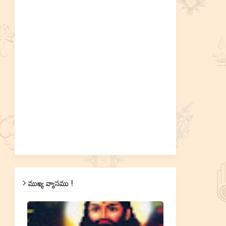
ముఖ్య వ్యాసము !