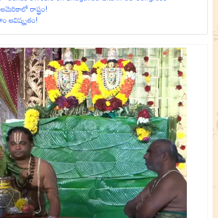
ెరికాలో రాష్ట్రం!
ం ఆవిష్కృతం!