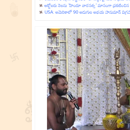
అక్టోబరు నెలను 'హిందూ వారసత్వ' మాసంగా ప్రకటించిన అమ
USA: అమెరికాలో 90 అడుగుల అభయ హనుమాన్‌ విగ్రహ