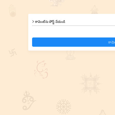
కామెంట్‌ను పోస్ట్ చేయండి
కామె