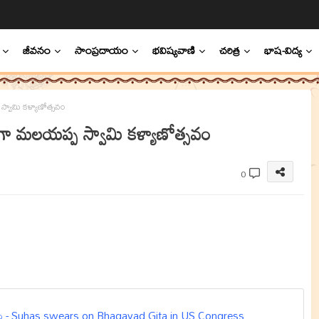
జీవనం
సాంప్రదాయం
భవిష్యవాణి
చరిత్ర
భాష-విద్య
్వామి కళ్యాణోత్సవం
ంగా మలయప్ప స్వామి కళ్యాణోత్సవం
0
ప్రమాణం - Suhas swears on Bhagavad Gita in US Congress