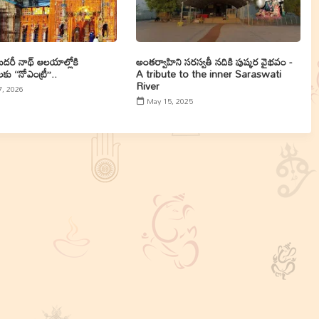
 బదరీ నాథ్ ఆలయాల్లోకి
అంతర్వాహిని సరస్వతీ నదికి పుష్కర వైభవం -
 ‘‘నోఎంట్రీ’’..
A tribute to the inner Saraswati
River
7, 2026
May 15, 2025