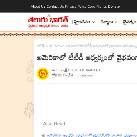
About Us
Contact Us
Privacy Policy
Copy Rights
Donate
| హైందవం
ధర్మాలు
దైవత్వం
హోమ్
US News
అమెరికాలో టీటీడీ ఆధ్వర్యంలో వైభవంగా మలయప్ప స
అమెరికాలో టీటీడీ ఆధ్వర్యంలో వైభవ
TELUGU BHAARATH
9:50 PM
1 minute read
Also Read
అమెరికన్ కాంగ్రెస్ చట్టసభలో భగవద్గీతపై సుహాస్ 