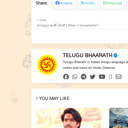
Facebook
Twitter
Whatsapp
పాతది
వానప్రస్థం అంటే ఏమిటి | What is Vanaprastha?
TELUGU BHAARATH
Telugu Bharath is Indian telugu language dai
works and more on Hindu Dharma.
YOU MAY LIKE