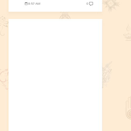
8:57 AM
0