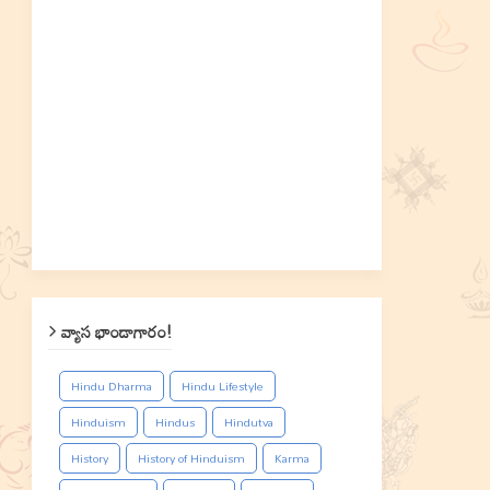
వ్యాస భాండాగారం!
Hindu Dharma
Hindu Lifestyle
Hinduism
Hindus
Hindutva
History
History of Hinduism
Karma