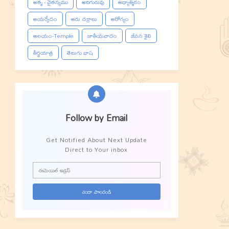
ఆత్మ - చైతన్యము
ఆదిగురువు
ఆధ్యాత్మికం
ఆయర్వేదం
ఆరు చక్రాలు
ఆరోగ్యం
ఆలయం-Temple
జాతీయవాదం
జీవన శైలి
తీర్థయాత్ర
తెలుగు భాష
Follow by Email
Get Notified About Next Update
Direct to Your inbox