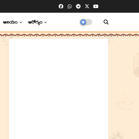
ఆలయం
ఆరోగ్యం