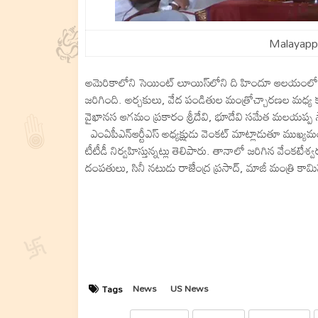
Malayapp
అమెరికాలోని సెయింట్‌ లూయిస్‌లోని ది హిందూ ఆలయంలో శ్ర
జరిగింది. అర్చకులు, వేద పండితుల మంత్రోచ్చారణల మధ్య
వైఖానస ఆగమం ప్రకారం శ్రీదేవి, భూదేవి సమేత మలయప్ప స్
ఎంఏపీఎన్‌ఆర్టీఎస్‌ అధ్యక్షుడు వెంకట్‌ మాట్లాడుతూ ముఖ్యమంత
టీటీడీ నిర్వహిస్తున్నట్లు తెలిపారు. తానాలో జరిగిన వేంకటేశ్
దంపతులు, సినీ నటుడు రాజేంద్ర ప్రసాద్‌, మాజీ మంత్రి కామిన
News
US News
Tags