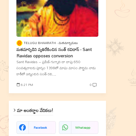
TELUGU BHAARATH
మతమార్పిడులు
మతమార్పిడిని వ్యతిరేకించిన సంత్‌ రవిదాస్‌ - Sant
Ravidas opposes conversion
Sant Ravidas – ప్రవీణ్‌ గుగ్నాని దా దాపు 650
సంవత్సరాలకు పూర్వం 1398లో మాఘ మాసం పౌర్ణిమ నాడు
కాశీలో జన్మించిన సంత్‌ రవి…
6:21 PM
0
మా అంతర్జాల వేదికలు!
Facebook
Whatsapp