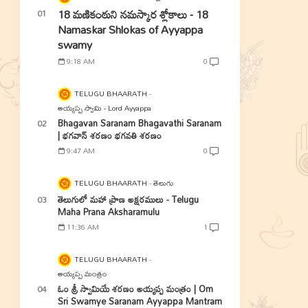
18 మణికంఠుని నమస్కార శ్లోకాలు - 18
Namaskar Shlokas of Ayyappa
swamy
9:18 AM
0
TELUGU BHAARATH
అయ్యప్ప స్వామి - Lord Ayyappa
Bhagavan Saranam Bhagavathi Saranam
| భగవాన్ శరణం భగవతి శరణం
9:47 AM
0
TELUGU BHAARATH
తెలుగు
తెలుగులో మహా ప్రాణ అక్షరములు - Telugu
Maha Prana Aksharamulu
11:36 AM
1
TELUGU BHAARATH
అయ్యప్ప మంత్రం
ఓం శ్రీ స్వామియే శరణం అయ్యప్ప మంత్రం | Om
Sri Swamye Saranam Ayyappa Mantram