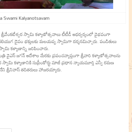
a Swami Kalyanotsavam
ీవేంకటేశ్వర స్వామి కళ్యాణోత్సవాలు టీటీడీ ఆధర్వర్యంలో వైభవంగా
 కలియుగ దైవం భక్తులకు మలయప్ప స్వామిగా దర్శనమిచ్చారు. పండితులు
వామి కళ్యాణాన్ని జరిపించారు.
్రి వైఎస్‌ జగన్‌ ఆదేశాల మేరకు ప్రపంచవ్యాప్తంగా శ్రీవారి కళ్యాణోత్సవాలను
వర స్వామి కళ్యాణానికి సుప్రీంకోర్టు మాజీ ప్రధాన న్యాయమూర్తి ఎన్వీ రమణ
ేని శ్రీనివాస్‌ తదితరులు హాజరయ్యారు.