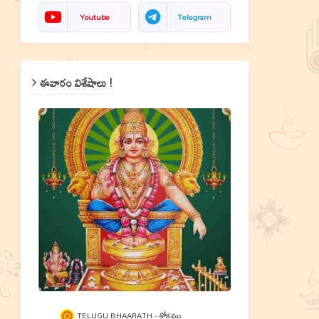
Youtube
Telegram
ఈవారం విశేషాలు !
TELUGU BHAARATH
శ్లోకము