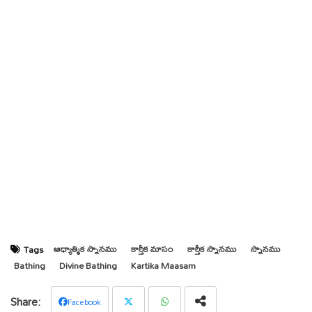
ఆధ్యాత్మిక స్నానము
కార్తీక మాసం
కార్తీక స్నానము
స్నానము
Tags
Bathing
Divine Bathing
Kartika Maasam
Facebook