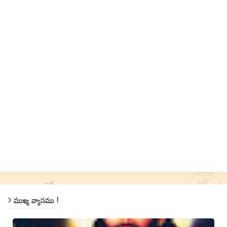
ముఖ్య వ్యాసము !