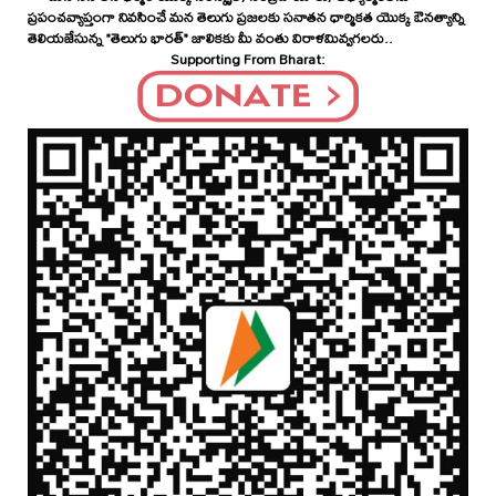
ప్రపంచవ్యాప్తంగా నివసించే మన తెలుగు ప్రజలకు సనాతన ధార్మికత యొక్క ఔనత్యాన్ని
తెలియజేసున్న "తెలుగు భారత్" జాలికకు మీ వంతు విరాళమివ్వగలరు..
Supporting From Bharat: