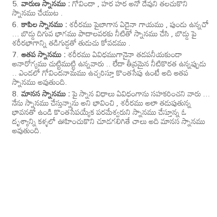
వారుణ స్నానము :
గోవిందా , హర హర అనో దేవుని తలచుకొని
స్నానము చేయుట .
కాపిల స్నానము :
శరీరము పైబాగాన ఏదైనా గాయము , పుండు ఉన్నచో
... బొడ్డు దిగువ భాగము పాదాలవరకు నీటితో స్నానము చేసి , బొడ్డు పై
శరీరభాగాన్ని తడిగుడ్డతో తుడుచు కోవడము .
ఆతప స్నానము :
శరీరము ఏవిధముగానైనా తడపనీయకుండా
అనారోగ్యము చుట్టిముట్టి ఉన్నవారు .. లేదా తీవ్రమైన నీటికొరత ఉన్నప్పుడు
.. ఎండలో గోవిందనామము ఉచ్చరిస్తూ కొంతసేపు ఉంటే అది ఆతప
స్నానము అవుతుంది.
మానస స్నానము :
పై స్నాన విధాలు ఏవిధంగాను సహకరించని వారు ...
నేను స్నానము చేస్తున్నాను అని భావించి , శరీరము అలా తడుపుతున్న
భావనతో ఉండి కొంతసేపయ్యేక పరమేశ్వరుని స్నానము చేస్తూన్న ఓ
దృశ్యాన్ని కళ్ళలో ఊహించుకొని చూడగలిగితే చాలు అది మానస స్నానము
అవుతుంది.