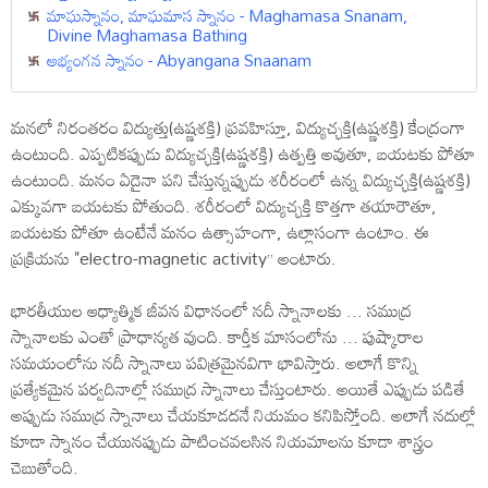
మాఘస్నానం, మాఘమాస స్నానం - Maghamasa Snanam,
Divine Maghamasa Bathing
అభ్యంగన స్నానం - Abyangana Snaanam
మనలో నిరంతరం విద్యుత్తు(ఉష్ణశక్తి) ప్రవహిస్తూ, విద్యుచ్ఛక్తి(ఉష్ణశక్తి) కేంద్రంగా
ఉంటుంది. ఎప్పటికప్పుడు విద్యుచ్ఛక్తి(ఉష్ణశక్తి) ఉత్పత్తి అవుతూ, బయటకు పోతూ
ఉంటుంది. మనం ఏదైనా పని చేస్తున్నప్పుడు శరీరంలో ఉన్న విద్యుచ్ఛక్తి(ఉష్ణశక్తి)
ఎక్కువగా బయటకు పోతుంది. శరీరంలో విద్యుచ్ఛక్తి కొత్తగా తయారౌతూ,
బయటకు పోతూ ఉంటేనే మనం ఉత్సాహంగా, ఉల్లాసంగా ఉంటాం. ఈ
ప్రక్రియను "electro-magnetic activity” అంటారు.
భారతీయుల ఆధ్యాత్మిక జీవన విధానంలో నదీ స్నానాలకు ... సముద్ర
స్నానాలకు ఎంతో ప్రాధాన్యత వుంది. కార్తీక మాసంలోను ... పుష్కారాల
సమయంలోను నదీ స్నానాలు పవిత్రమైనవిగా భావిస్తారు. అలాగే కొన్ని
ప్రత్యేకమైన పర్వదినాల్లో సముద్ర స్నానాలు చేస్తుంటారు. అయితే ఎప్పుడు పడితే
అప్పుడు సముద్ర స్నానాలు చేయకూడదనే నియమం కనిపిస్తోంది. అలాగే నదుల్లో
కూడా స్నానం చేయునప్పుడు పాటించవలసిన నియమాలను కూడా శాస్త్రం
చెబుతోంది.