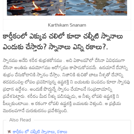
Karthikam Snanam
కార్తీకంలో ఎక్కువ చలిలో కూడా చల్నీటి స్నానాలు
ఎందుకు చేస్తారు? స్నానాలు ఎన్ని రకాలు?.
స్నానము అనేది శరీర శుభ్రతకోసము . అది ఏకాలమౌలో చేసినా ఏవిధముగా
చేసినా అంతిమ ఉపయోగము ఆరోగ్యము కాపాడుకోవడమే. ఉదయానే దేహాన్ని
శుభ్రం చేసుకోడానికి స్నానం చేస్తాం. నిజానికి శుచితో బాటు నీళ్ళతో దేహాన్ని
తడపడంవల్ల లోపల ప్రవహిస్తున్న ఉష్ణశక్తి ని బయటకు పంపడం కూడా స్నానపు
ప్రధాన ఉద్దేశం. అందుకే పొద్దున్నే స్నానం చేయాలనే సంప్రదాయాన్ని
ప్రవేశపెట్టారు. శరీరం మీద నీళ్ళు పడినప్పుడు, ఆ నీళ్ళు లోపలి ఉష్ణశక్తి ని
పీల్చుకుంటాయి. ఆ రకంగా లోపలి ఉష్ణశక్తి బయటకు వెళ్తుంది. ఆ ప్రక్రియ
మొదలవగానే చురుకుదనం ప్రవేశిస్తుంది.
Also Read
కార్తీకం లో చల్నీటి స్నానాలు, రకాలు