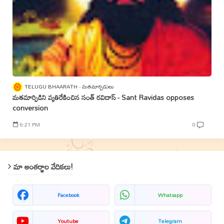
TELUGU BHAARATH
మతమార్పిడులు
మతమార్పిడిని వ్యతిరేకించిన సంత్‌ రవిదాస్‌ - Sant Ravidas opposes
conversion
6:21 PM
0
మా అంతర్జాల వేదికలు!
Facebook
Whatsapp
Youtube
Telegram