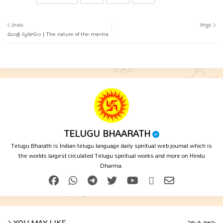
Twit
Wha
పాతది
కొత్తది
మంత్ర స్వరూపం | The nature of the mantra
ter
tsap
p
TELUGU BHAARATH
Telugu Bharath is Indian telugu language daily spiritual web journal which is
the worlds largest circulated Telugu spiritual works and more on Hindu
Dharma.
YOU MAY LIKE
ఎక్కువ చూపు