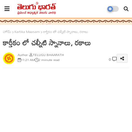
హోమ్
Kartika Maasam
కార్తీకం లో చల్నీటి స్నానాలు, రకాలు
కార్తీకం లో చల్నీటి స్నానాలు, రకాలు
TELUGU BHAARATH
0
11:21 AM
2 minute read