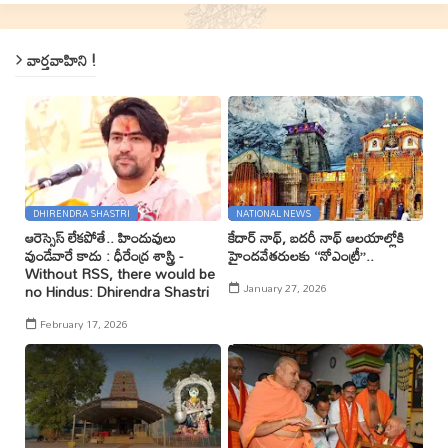
వార్తవాహిని !
DHIRENDRA SHASTRI
NATIONAL NEWS
ఆరెస్సెస్ లేకపోతే.. హిందువులు
కేదార్ నాథ్, బదరీ నాథ్ ఆలయాల్లోకి
వుండేవారే కాదు : ధీరేంద్ర శాస్త్రి -
హైందవేతరులకు ‘‘నోఎంట్రీ’’..
Without RSS, there would be
January 27, 2026
no Hindus: Dhirendra Shastri
February 17, 2026