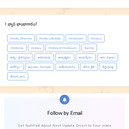
వ్యాస భాండాగారం!
Hindu Dharma
Hindu Lifestyle
Hinduism
Hindus
Hindutva
History
History of Hinduism
Karma
ఆత్మ - చైతన్యము
ఆదిగురువు
ఆధ్యాత్మికం
ఆయర్వేదం
ఆరు చక్రాలు
ఆరోగ్యం
ఆలయం-Temple
జాతీయవాదం
జీవన శైలి
తీర్థయాత్ర
తెలుగు భాష
Follow by Email
Get Notified About Next Update Direct to Your inbox