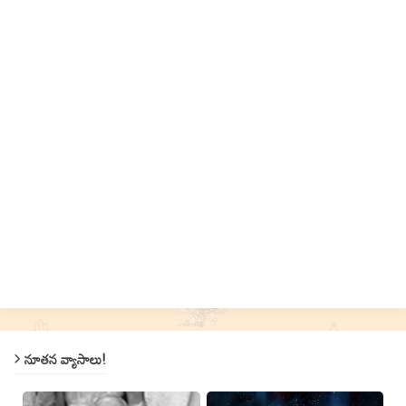
నూతన వ్యాసాలు!