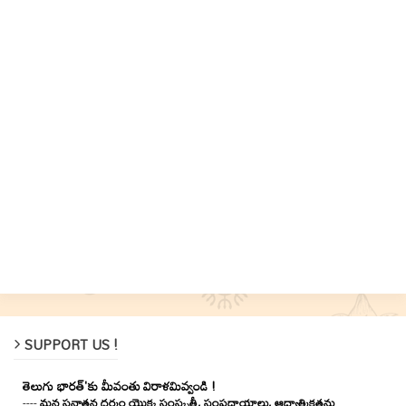
SUPPORT US !
తెలుగు భారత్'కు మీవంతు విరాళమివ్వండి !
----
మన సనాతన ధర్మం యొక్క సంస్కృతీ, సంప్రదాయాలు, ఆధ్యాత్మికతను