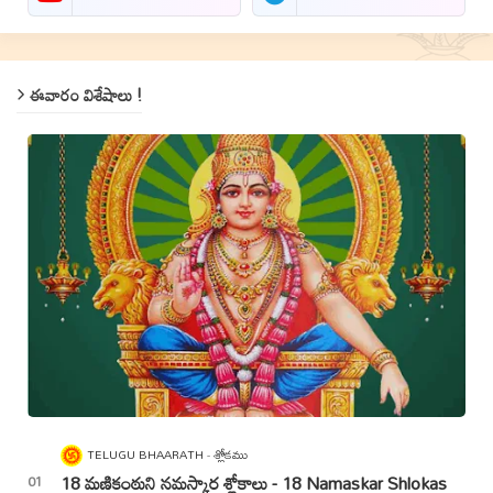
ఈవారం విశేషాలు !
TELUGU BHAARATH
శ్లోకము
18 మణికంఠుని నమస్కార శ్లోకాలు - 18 Namaskar Shlokas