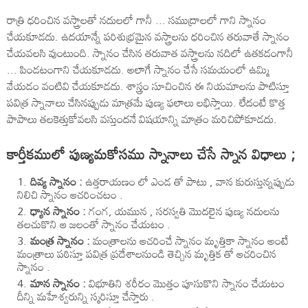
రాత్రి ధరించిన వస్త్రాలతో నదులలో గానీ ... సముద్రాలలో గాని స్నానం
చేయకూడదు. ఉదయాన్నే పరిశుభ్రమైన వస్త్రాలను ధరించిన తరువాతే స్నానం
చేయవలసి వుంటుంది. స్నానం చేసిన తరువాత వస్త్రాలను నదిలో ఉతకడంగానీ
... పిండటంగాని చేయకూడదు. అలాగే స్నానం చేసే సమయంలో ఉమ్మి
వేయడం వంటివి చేయకూడదు. శాస్త్రం సూచించిన ఈ నియమాలను పాటిస్తూ
పవిత్ర స్నానాలు చేసినప్పుడు మాత్రమే పుణ్య ఫలాలు లభిస్తాయి. లేదంటే కొత్త
పాపాలు తలకెత్తుకోవలసి వస్తుందనే విషయాన్ని మాత్రం మరిచిపోకూడదు.
కార్తీకములో పుణ్యమకోసము స్నానాలు చేసే స్నాన విధాలు ;
దివ్య స్నానం :
ఉత్తరాయణం లో ఎండ తో పాటు , వాన కురుస్తున్నప్పుడు
నిలిచి స్నానం ఆచరించటం .
ధ్యాన స్నానం :
గంగ, యమున , సరస్వతి మొదలైన పుణ్య నదులను
తలచుకొని ఆ జలంతో స్నానం చేయటం .
మంత్ర స్నానం :
మంత్రాలను ఆచరించే స్నానం మృత్తికా స్నానం అంటే
మంత్రాలు పఠిస్తూ పవిత్ర ప్రదేశాలనుండి తెచ్చిన మృత్తిక తో ఆచరించిన
స్నానం .
మాన స్నానం :
విభూతిని శరీరం మొత్తం పూసుకొని స్నానం చేయటం
దీన్ని మహేశ్వరున్ని స్మరిస్తూ చేస్తారు .