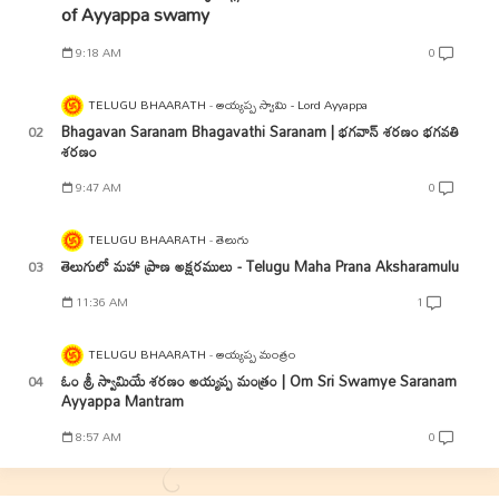
of Ayyappa swamy
9:18 AM
0
TELUGU BHAARATH
అయ్యప్ప స్వామి - Lord Ayyappa
Bhagavan Saranam Bhagavathi Saranam | భగవాన్ శరణం భగవతి
శరణం
9:47 AM
0
TELUGU BHAARATH
తెలుగు
తెలుగులో మహా ప్రాణ అక్షరములు - Telugu Maha Prana Aksharamulu
11:36 AM
1
TELUGU BHAARATH
అయ్యప్ప మంత్రం
ఓం శ్రీ స్వామియే శరణం అయ్యప్ప మంత్రం | Om Sri Swamye Saranam
Ayyappa Mantram
8:57 AM
0