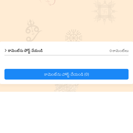
0 కామెంట్‌లు
కామెంట్‌ను పోస్ట్ చేయండి
కామెంట్‌ను పోస్ట్ చేయండి (0)