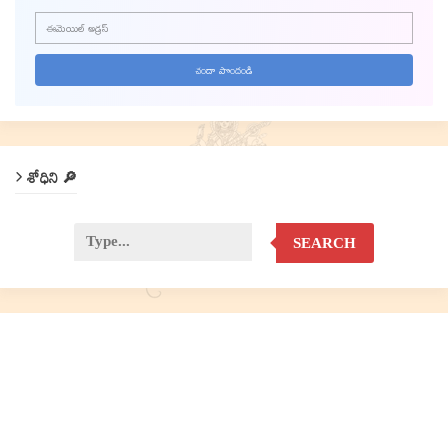
శోధిని 🔎
SEARCH