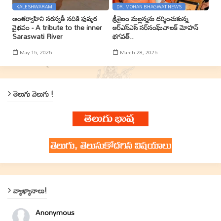
KALESHWARAM
DR. MOHAN BHAGWAT NEWS
అంతర్వాహిని సరస్వతీ నదికి పుష్కర
శ్రీశైలం మల్లన్నను దర్శించుకున్న
వైభవం - A tribute to the inner
ఆర్ఎస్ఎస్ సర్‌సంఘ్‌చాలక్ మోహన్
Saraswati River
భగవత్..
May 15, 2025
March 28, 2025
తెలుగు వెలుగు !
వ్యాఖ్యానాలు!
Anonymous