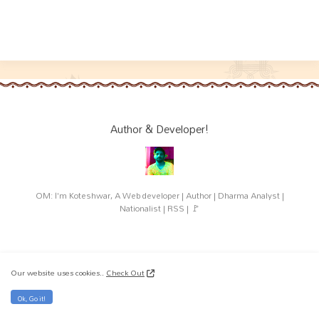
Author & Developer!
OM: I'm Koteshwar, A Web developer | Author | Dharma Analyst |
Nationalist | RSS | 🚩
Our website uses cookies..
Check Out
Related Websites!
Ok, Go it!
RSS