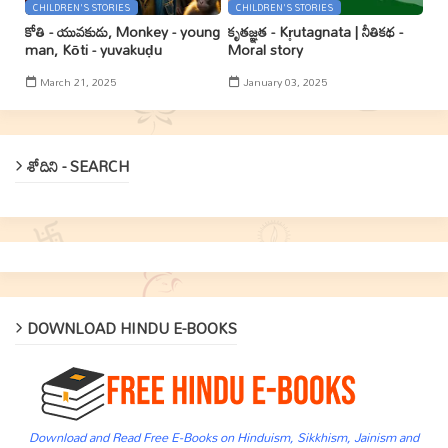
CHILDREN'S STORIES
CHILDREN'S STORIES
కోతి - యువకుడు, Monkey - young
కృతజ్ఞత - Kr̥utagnata | నీతికథ -
man, Kōti - yuvakuḍu
Moral story
March 21, 2025
January 03, 2025
శోదిని - SEARCH
DOWNLOAD HINDU E-BOOKS
Download and Read Free E-Books on Hinduism, Sikkhism, Jainism and