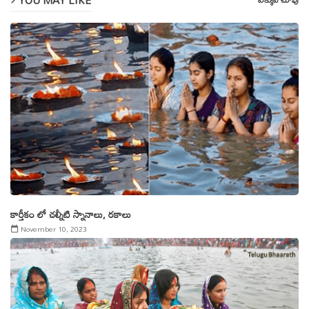
కార్తీకం లో చల్నీటి స్నానాలు, రకాలు
November 10, 2023