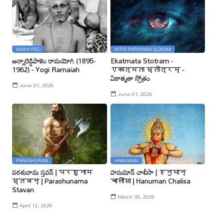
MAHA YOGI
NITYA PARAYANA SLOKAM
అన్నారెడ్డిపాళెం రామయోగి (1895-
Ekatmata Stotram -
1962) - Yogi Ramaiah
एकात्मता स्तोत्रम् -
ఏకాత్మతా స్తోత్రం
June 01, 2026
June 01, 2026
PARASHURAM
HANUMAN
పరశునామ స్తవన్ | परशुनाम
హనుమాన్ చాలీసా | हनुमान्
स्तवन् | Parashunama
चालीसा | Hanuman Chalisa
Stavan
March 30, 2026
April 12, 2026