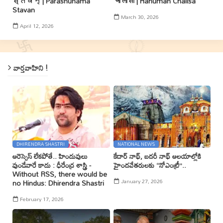
स्तवन् | Parashunama
चालीसा | Hanuman Chalisa
Stavan
March 30, 2026
April 12, 2026
వార్తవాహిని !
DHIRENDRA SHASTRI
NATIONAL NEWS
ఆరెస్సెస్ లేకపోతే.. హిందువులు
కేదార్ నాథ్, బదరీ నాథ్ ఆలయాల్లోకి
వుండేవారే కాదు : ధీరేంద్ర శాస్త్రి -
హైందవేతరులకు ‘‘నోఎంట్రీ’’..
Without RSS, there would be
January 27, 2026
no Hindus: Dhirendra Shastri
February 17, 2026