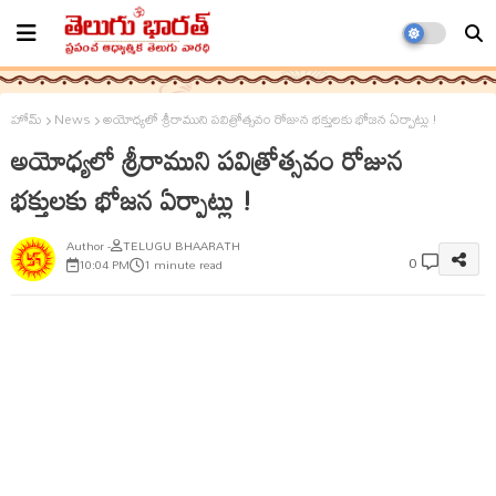
హోమ్
News
అయోధ్యలో శ్రీరాముని పవిత్రోత్సవం రోజున భక్తులకు భోజన ఏర్పాట్లు !
అయోధ్యలో శ్రీరాముని పవిత్రోత్సవం రోజున
భక్తులకు భోజన ఏర్పాట్లు !
TELUGU BHAARATH
0
10:04 PM
1 minute read