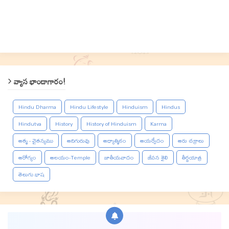
వ్యాస భాండాగారం!
Hindu Dharma
Hindu Lifestyle
Hinduism
Hindus
Hindutva
History
History of Hinduism
Karma
ఆత్మ - చైతన్యము
ఆదిగురువు
ఆధ్యాత్మికం
ఆయర్వేదం
ఆరు చక్రాలు
ఆరోగ్యం
ఆలయం-Temple
జాతీయవాదం
జీవన శైలి
తీర్థయాత్ర
తెలుగు భాష