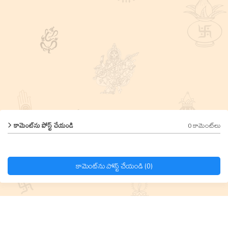
0 కామెంట్‌లు
కామెంట్‌ను పోస్ట్ చేయండి
కామెంట్‌ను పోస్ట్ చేయండి (0)