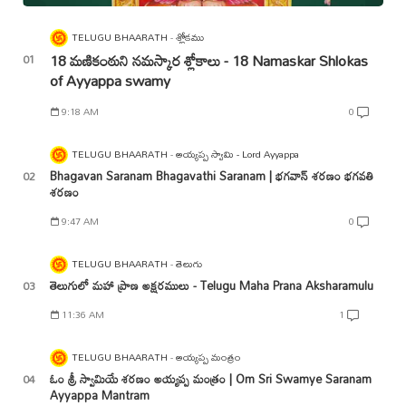
TELUGU BHAARATH
శ్లోకము
18 మణికంఠుని నమస్కార శ్లోకాలు - 18 Namaskar Shlokas
of Ayyappa swamy
9:18 AM
0
TELUGU BHAARATH
అయ్యప్ప స్వామి - Lord Ayyappa
Bhagavan Saranam Bhagavathi Saranam | భగవాన్ శరణం భగవతి
శరణం
9:47 AM
0
TELUGU BHAARATH
తెలుగు
తెలుగులో మహా ప్రాణ అక్షరములు - Telugu Maha Prana Aksharamulu
11:36 AM
1
TELUGU BHAARATH
అయ్యప్ప మంత్రం
ఓం శ్రీ స్వామియే శరణం అయ్యప్ప మంత్రం | Om Sri Swamye Saranam
Ayyappa Mantram