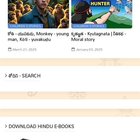
CHILDREN'S STORIES
CHILDREN'S STORIES
కోతి - యువకుడు, Monkey - young
కృతజ్ఞత - Kr̥utagnata | నీతికథ -
man, Kōti - yuvakuḍu
Moral story
March 21, 2025
January 03, 2025
శోదిని - SEARCH
DOWNLOAD HINDU E-BOOKS