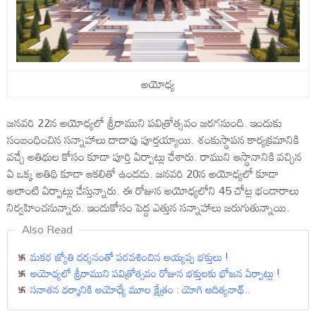
అయోధ్య
జనవరి 22న అయోధ్యలో శ్రీరాముని పవిత్రోత్సవం జరగనుంది. ఇందుకు
సంబంధించిన సన్నాహాలు దాదాపు పూర్తయ్యాయి. శంకుస్థాపన కార్యక్రమానికి
వచ్చే అతిథుల కోసం కూడా పూర్తి ఏర్పాట్లు చేశారు. రాముని ఆస్థానానికి వచ్చిన
ఏ ఒక్క అతిథి కూడా ఆకలితో ఉండడు. జనవరి 20న అయోధ్యలో కూడా
అలాంటి ఏర్పాట్లు చేస్తున్నారు. ఈ రోజున అయోధ్యలోని 45 చోట్ల భండారాలు
నిర్వహించనున్నారు. ఇందుకోసం పెద్ద ఎత్తున సన్నాహాలు జరుగుతున్నాయి.
Also Read
మకర జ్యోతి దర్శనంతో పరవశించిన అయ్యప్ప భక్తులు !
అయోధ్యలో శ్రీరాముని పవిత్రోత్సవం రోజున భక్తులకు భోజన ఏర్పాట్లు !
సనాతన ధర్మానికి అయోధ్యే మూల క్షేత్రం : యోగి ఆదిత్యనాథ్‌..