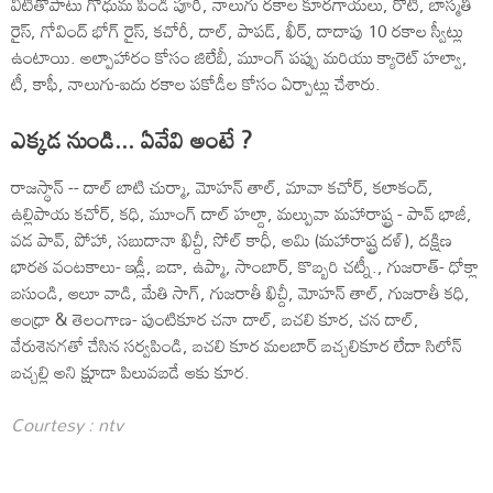
వీటితోపాటు గోధుమ పిండి పూరీ, నాలుగు రకాల కూరగాయలు, రోటీ, బాస్మతి
రైస్‌, గోవింద్‌ భోగ్‌ రైస్‌, కచోరీ, దాల్‌, పాపడ్‌, ఖీర్‌, దాదాపు 10 రకాల స్వీట్లు
ఉంటాయి. అల్పాహారం కోసం జిలేబీ, మూంగ్‌ పప్పు మరియు క్యారెట్‌ హల్వా,
టీ, కాఫీ, నాలుగు-ఐదు రకాల పకోడీల కోసం ఏర్పాట్లు చేశారు.
ఎక్కడ నుండి... ఏవేవి అంటే ?
రాజస్థాన్‌ -- దాల్‌ బాటి చుర్మా, మోహన్‌ తాల్‌, మావా కచోర్‌, కలాకంద్‌,
ఉల్లిపాయ కచోర్‌, కధి, మూంగ్‌ దాల్‌ హల్దా, మల్పువా మహారాష్ట్ర - పావ్‌ భాజీ,
వడ పావ్‌, పోహా, సబుదానా ఖిచ్దీ, సోల్‌ కాధీ, అమి (మహారాష్ట్ర దళ్‌), దక్షిణ
భారత వంటకాలు- ఇడ్లీ, బడా, ఉప్మా, సాంబార్‌, కొబ్బరి చట్నీ., గుజరాత్‌- ధోక్లా
బసుండి, ఆలూ వాడి, మేతి సాగ్‌, గుజరాతీ ఖిచ్దీ, మోహన్‌ తాల్‌, గుజరాతీ కధి,
ఆంధ్రా & తెలంగాణ- పుంటికూర చనా దాల్‌, బచలి కూర, చన దాల్‌,
వేరుశెనగతో చేసిన సర్వపిండి, బచలి కూర మలబార్‌ బచ్చలికూర లేదా సిలోన్‌
బచ్చల్లి అని క్షూడా పిలువబడే ఆకు కూర.
Courtesy : ntv