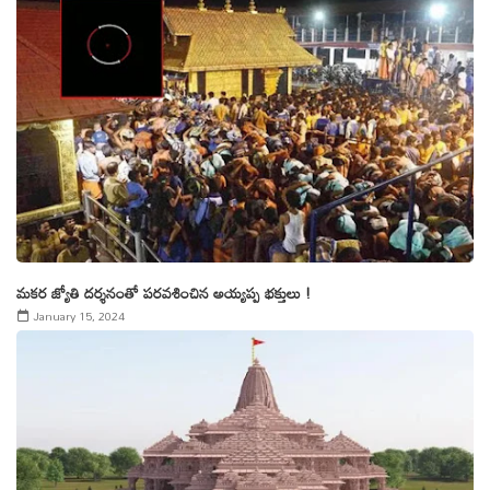
మకర జ్యోతి దర్శనంతో పరవశించిన అయ్యప్ప భక్తులు !
January 15, 2024