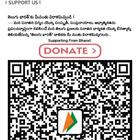
SUPPORT US !
తెలుగు భారత్'కు మీవంతు విరాళమివ్వండి !
----
మన సనాతన ధర్మం యొక్క సంస్కృతీ, సంప్రదాయాలు, ఆధ్యాత్మికతను
ప్రపంచవ్యాప్తంగా నివసించే మన తెలుగు ప్రజలకు సనాతన ధార్మికత యొక్క ఔనత్యాన్ని
తెలియజేసున్న "తెలుగు భారత్" జాలికకు మీ వంతు విరాళమివ్వగలరు..
Supporting From Bharat: