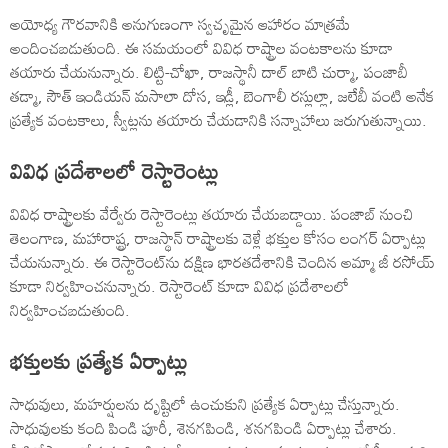
అయోధ్య గౌరవానికి అనుగుణంగా స్వచృమైన ఆహారం మాత్రమే
అందించబడుతుంది. ఈ సమయంలో వివిధ రాష్ట్రాల వంటకాలను కూడా
తయారు చేయనున్నారు. లిట్టి-చోఖా, రాజస్థానీ దాల్‌ బాటి చుర్మా, పంజాబీ
తడ్మా, సౌత్‌ ఇండియన్‌ మసాలా దోస, ఇడ్లీ, బెంగాలీ రస్లుల్లా, జలేబీ వంటి అనేక
ప్రత్యేక వంటకాలు, స్వీట్లను తయారు చేయడానికి సన్నాహాలు జరుగుతున్నాయి.
వివిధ ప్రదేశాలలో రెస్టారెంట్లు
వివిధ రాష్ట్రాలకు వేర్వేరు రెస్టారెంట్లు తయారు చేయబడ్డాయి. పంజాబ్‌ నుంచి
తెలంగాణ, మహారాష్ట్ర, రాజస్థాన్‌ రాష్ట్రాలకు వెళ్లే భక్తుల కోసం లంగర్‌ ఏర్పాట్లు
చేయనున్నారు. ఈ రెస్టారెంట్‌ను దక్షిణ భారతదేశానికి చెందిన అమ్మా జీ రసోయ్‌
కూడా నిర్వహించనున్నారు. రెస్టారెంట్‌ కూడా వివిధ ప్రదేశాలలో
నిర్వహించబడుతుంది.
భక్తులకు ప్రత్యేక ఏర్పాట్లు
సాధువులు, మహర్షులను దృష్టిలో ఉంచుకుని ప్రత్యేక ఏర్పాట్లు చేస్తున్నారు.
సాధువులకు కంది పిండి పూరీ, శెనగపిండి, శనగపిండి ఏర్పాట్లు చేశారు.