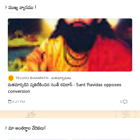
ముఖ్య వ్యాసము !
TELUGU BHAARATH
మతమార్పిడులు
మతమార్పిడిని వ్యతిరేకించిన సంత్‌ రవిదాస్‌ - Sant Ravidas opposes
conversion
6:21 PM
0
మా అంతర్జాల వేదికలు!