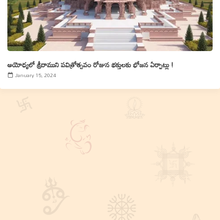
అయోధ్యలో శ్రీరాముని పవిత్రోత్సవం రోజున భక్తులకు భోజన ఏర్పాట్లు !
January 15, 2024