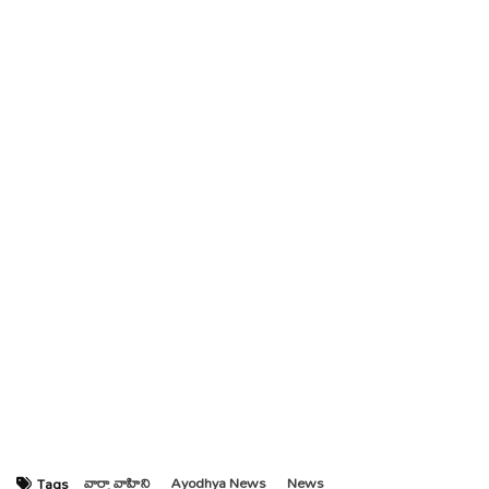
వార్తా వాహిని
Ayodhya News
News
Tags