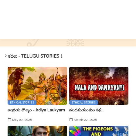
కథలు - TELUGU STORIES !
ETHICAL STORIES
ETHICAL STORIES
ఇంద్రియ లౌల్యం - Irdiya Laukyam
నలదమయంతుల కథ..
May 09, 2025
March 22, 2025