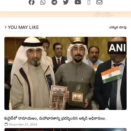
YOU MAY LIKE
ఎక్కువ చూపు
కువైట్‌లో రామాయ‌ణం, మ‌హాభార‌తాన్ని ప్రదర్శించిన అక్కడి అధికారులు.
December 21, 2024