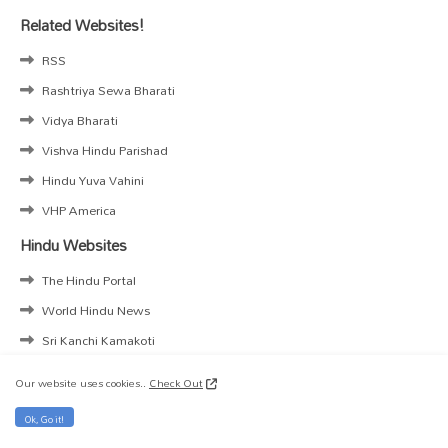
Related Websites!
RSS
Rashtriya Sewa Bharati
Vidya Bharati
Vishva Hindu Parishad
Hindu Yuva Vahini
VHP America
Hindu Websites
The Hindu Portal
World Hindu News
Sri Kanchi Kamakoti
SHRI KASHI VISHWANATH
Our website uses cookies..
Check Out
ISKCON
Ok, Go it!
Shri Badarinath Kedarnath