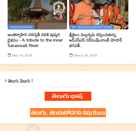
KALESHWARAM
DR. MOHAN BHAGWAT NEWS
అంతర్వాహిని సరస్వతీ నదికి పుష్కర
శ్రీశైలం మల్లన్నను దర్శించుకున్న
వైభవం - A tribute to the inner
ఆర్ఎస్ఎస్ సర్‌సంఘ్‌చాలక్ మోహన్
Saraswati River
భగవత్..
May 15, 2025
March 28, 2025
తెలుగు వెలుగు !