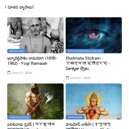
నూతన వ్యాసాలు!
MAHA YOGI
NITYA PARAYANA SLOKAM
అన్నారెడ్డిపాళెం రామయోగి (1895-
Ekatmata Stotram -
1962) - Yogi Ramaiah
एकात्मता स्तोत्रम् -
ఏకాత్మతా స్తోత్రం
June 01, 2026
June 01, 2026
PARASHURAM
HANUMAN
పరశునామ స్తవన్ | परशुनाम
హనుమాన్ చాలీసా | हनुमान्