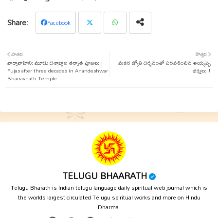
Facebook
Twit
Wha
పాతది
కొత్తది
వార్తావాహిని: మూడు దశాబ్దాల తర్వాత పూజలు |
ter
tsap
మకర జ్యోతి దర్శనంతో పరవశించిన అయ్యప్ప
Pujas after three decades in Anandeshwar
భక్తులు !
Bhairavnath Temple
p
TELUGU BHAARATH
Telugu Bharath is Indian telugu language daily spiritual web journal which is
the worlds largest circulated Telugu spiritual works and more on Hindu
Dharma.