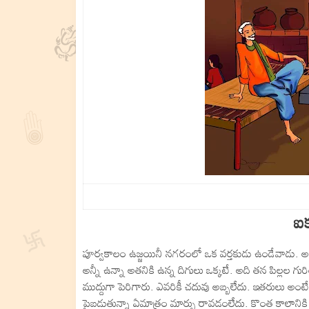
ఐ
పూర్వకాలం ఉజ్జయినీ నగరంలో ఒక వర్తకుడు ఉండేవాడు. అతన
అన్నీ ఉన్నా అతనికి ఉన్న దిగులు ఒక్కటే. అది తన పిల్లల గ
ముద్దుగా పెరిగారు. ఎవరికీ చదువు అబ్బలేదు. ఇతరులు అంటే 
పైబడుతున్నా ఏమాత్రం మార్పు రావడంలేదు. కొంత కాలానికి ష