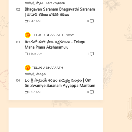
అయ్యప్ప స్వామి - Lord Ayyappa
Bhagavan Saranam Bhagavathi Saranam
| భగవాన్ శరణం భగవతి శరణం
9:47 AM
0
TELUGU BHAARATH
తెలుగు
తెలుగులో మహా ప్రాణ అక్షరములు - Telugu
Maha Prana Aksharamulu
11:36 AM
1
TELUGU BHAARATH
అయ్యప్ప మంత్రం
ఓం శ్రీ స్వామియే శరణం అయ్యప్ప మంత్రం | Om
Sri Swamye Saranam Ayyappa Mantram
8:57 AM
0