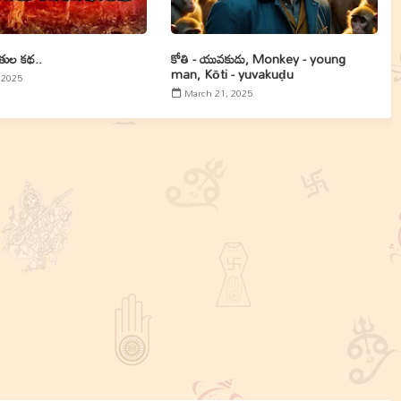
ల కథ..
కోతి - యువకుడు, Monkey - young
man, Kōti - yuvakuḍu
 2025
March 21, 2025