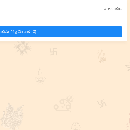
0 కామెంట్‌లు
ంట్‌ను పోస్ట్ చేయండి (0)