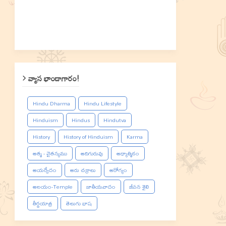
వ్యాస భాండాగారం!
Hindu Dharma
Hindu Lifestyle
Hinduism
Hindus
Hindutva
History
History of Hinduism
Karma
ఆత్మ - చైతన్యము
ఆదిగురువు
ఆధ్యాత్మికం
ఆయర్వేదం
ఆరు చక్రాలు
ఆరోగ్యం
ఆలయం-Temple
జాతీయవాదం
జీవన శైలి
తీర్థయాత్ర
తెలుగు భాష