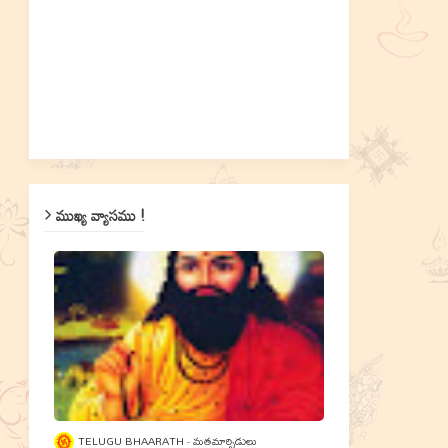
ముఖ్య వ్యాసము !
TELUGU BHAARATH
మతమార్పిడులు