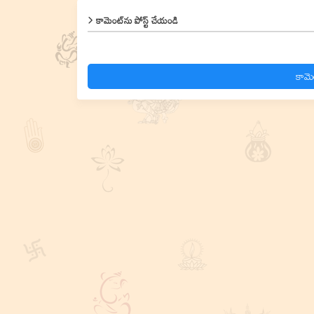
కామెంట్‌ను పోస్ట్ చేయండి
కామె