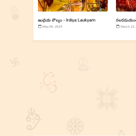
ఇంద్రియ లౌల్యం - Irdiya Laukyam
నలదమయంతు
May 09, 2025
March 22,