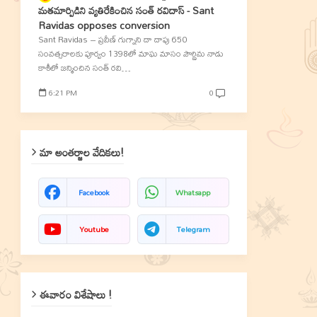
మతమార్పిడిని వ్యతిరేకించిన సంత్‌ రవిదాస్‌ - Sant
Ravidas opposes conversion
Sant Ravidas – ప్రవీణ్‌ గుగ్నాని దా దాపు 650
సంవత్సరాలకు పూర్వం 1398లో మాఘ మాసం పౌర్ణిమ నాడు
కాశీలో జన్మించిన సంత్‌ రవి…
6:21 PM
0
మా అంతర్జాల వేదికలు!
Facebook
Whatsapp
Youtube
Telegram
ఈవారం విశేషాలు !