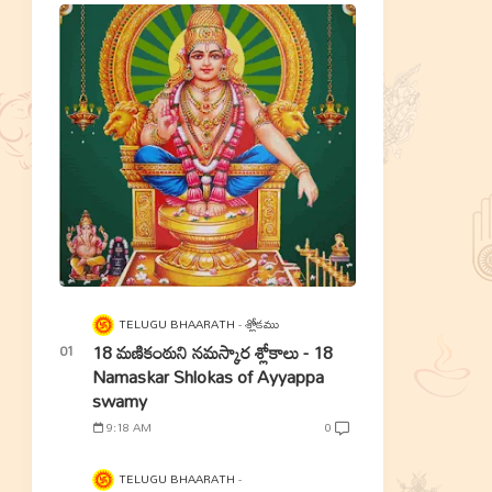
TELUGU BHAARATH
శ్లోకము
18 మణికంఠుని నమస్కార శ్లోకాలు - 18
Namaskar Shlokas of Ayyappa
swamy
9:18 AM
0
TELUGU BHAARATH