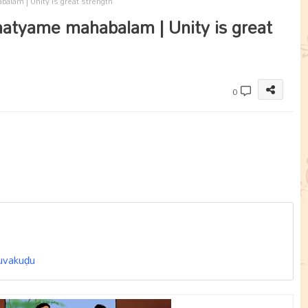
alam | Unity is great strength
amatyame mahabalam | Unity is great
0
yuvakuḍu