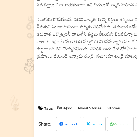
తన పిల్లలు ఎలా బ్రతుకుతారా అని దిగులుతో వ్యాధి మరింత
నలుగురు కొడుకులను పిలిచి వాళ్ళతో కొన్ని కట్టెలు తెప్పించాడ
తీసుకుని సునాయాసంగా మధ్యకు విరిచేసారు. తరువాత ఒకేసార
తరువాత ఒక్కొక్కరినీ నాలుగేసి కట్టెలు తీసుకుని విరవమన్నాడ
నాలుగు కట్టెలను నలుగురిని పట్టుకుని విరవమన్నాడు.నలుగ
కట్టుగా ఒక పని చెయ్యగలిగారు. ఎవరికి వారు చేయలేకప
ప్రమాణం చేయండి అన్నాడు తండ్రి. నలుగురూ తండ్రి మాటల్లోని
నీతి కథలు
Moral Stories
Stories
Tags
Facebook
Twitter
Whatsapp