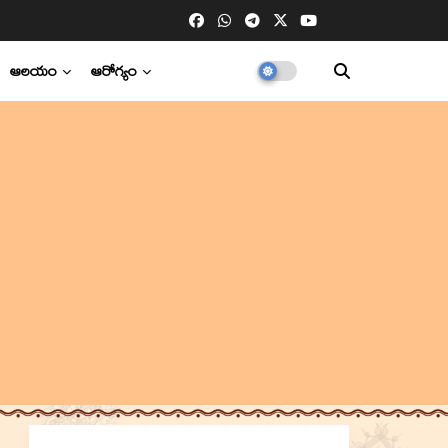
ఆలయం
ఆరోగ్యం