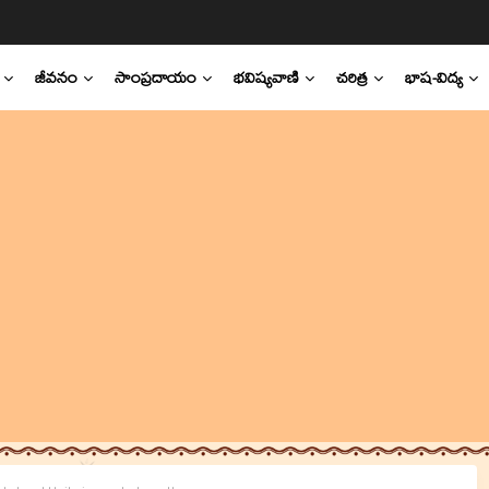
జీవనం
సాంప్రదాయం
భవిష్యవాణి
చరిత్ర
భాష-విద్య