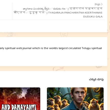
కొత్తది
త్యాగరాజ పంచరత్న కీర్తన - ' దుడుకు గల ' | त्यागराज पञ्चरत्न
कीर्तन - ' दुडुकु गल ' | TYAGARAJA PANCHARATNA KEERTHANAS
DUDUKU GALA
ly spiritual web journal which is the worlds largest circulated Telugu spiritual
ఎక్కువ చూపు