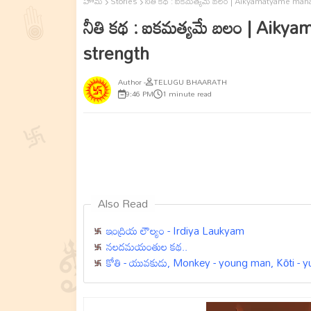
హోమ్
Stories
నీతి కథ : ఐకమత్యమే బలం | Aikyamatyame mahab
నీతి కథ : ఐకమత్యమే బలం | Aiky
strength
TELUGU BHAARATH
9:46 PM
1 minute read
Also Read
ఇంద్రియ లౌల్యం - Irdiya Laukyam
నలదమయంతుల కథ..
కోతి - యువకుడు, Monkey - young man, Kōti - 