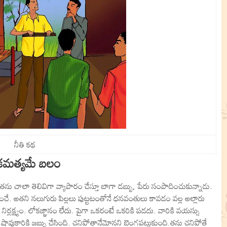
నీతి కథ
కమత్యమే బలం
ు చాలా తెలివిగా వ్యాపారం చేస్తూ బాగా డబ్బు, పేరు సంపాదించుకున్నాడు.
ురించే. అతని నలుగురు పిల్లలు పుట్టటంతోనే ధనవంతులు కావడం వల్ల అల్లారు
నిర్లక్ష్యం. లోకజ్ఞానం లేదు. పైగా ఒకరంటే ఒకరికి పడదు. వారికి వయస్సు
ావుకారికి జబ్బు చేసింది. చనిపోతానేమోనని బెంగపట్టుకుంది.తను చనిపోతే