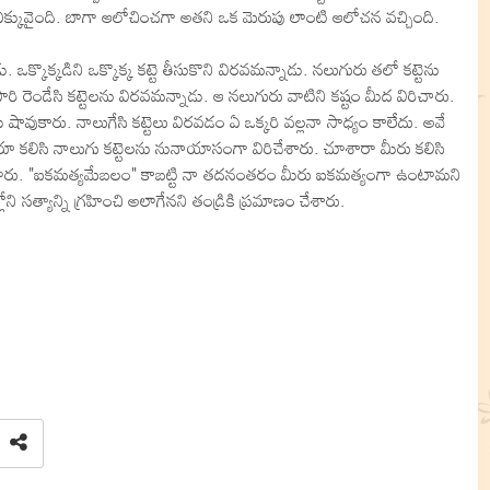
 ఎక్కువైంది. బాగా ఆలోచించగా అతని ఒక మెరుపు లాంటి ఆలోచన వచ్చింది.
ు. ఒక్కొక్కడిని ఒక్కొక్క కట్టె తీసుకొని విరవమన్నాడు. నలుగురు తలో కట్టెను
ి రెండేసి కట్టెలను విరవమన్నాడు. ఆ నలుగురు వాటిని కష్టం మీద విరిచారు.
ు షావుకారు. నాలుగేసి కట్టెలు విరవడం ఏ ఒక్కరి వల్లనా సాధ్యం కాలేదు. అవే
ురూ కలిసి నాలుగు కట్టెలను నునాయాసంగా విరిచేశారు. చూశారా మీరు కలిసి
ోయారు. "ఐకమత్యమేబలం" కాబట్టి నా తదనంతరం మీరు ఐకమత్యంగా ఉంటామని
 సత్యాన్ని గ్రహించి అలాగేనని తండ్రికి ప్రమాణం చేశారు.