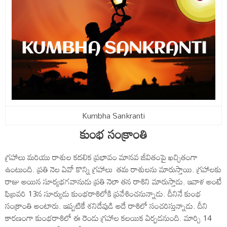
Kumbha Sankranti
కుంభ సంక్రాంతి
గ్రహాలు మరియు రాశుల కదలిక ప్రభావం మానవ జీవితంపై ఖచ్చితంగా
ఉంటుంది. ప్రతి నెల ఏవో కొన్ని గ్రహాలు తమ రాశులను మారుస్తాయి. గ్రహాలకు
రాజు అయిన సూర్యభగవానుడు ప్రతి నెలా తన రాశిని మారుస్తాడు. ఇవాళ అంటే
ఫిబ్రవరి 13న సూర్యుడు కుంభరాశిలోకి ప్రవేశించనున్నాడు. దీనినే కుంభ
సంక్రాంతి అంటారు. ఇప్పటికే శనిదేవుడి అదే రాశిలో సంచరిస్తున్నాడు. దీని
కారణంగా కుంభరాశిలో ఈ రెండు గ్రహాల కలయిక ఏర్పడనుంది. మార్చి 14