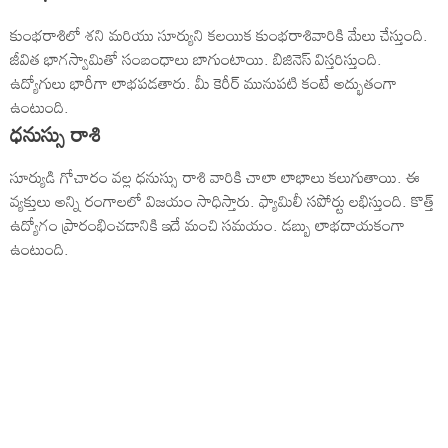
కుంభరాశిలో శని మరియు సూర్యుని కలయిక కుంభరాశివారికి మేలు చేస్తుంది.
జీవిత భాగస్వామితో సంబంధాలు బాగుంటాయి. బిజినెస్ విస్తరిస్తుంది.
ఉద్యోగులు భారీగా లాభపడతారు. మీ కెరీర్ మునుపటి కంటే అద్భుతంగా
ఉంటుంది.
ధనుస్సు రాశి
సూర్యుడి గోచారం వల్ల ధనుస్సు రాశి వారికి చాలా లాభాలు కలుగుతాయి. ఈ
వ్యక్తులు అన్ని రంగాలలో విజయం సాధిస్తారు. ఫ్యామిలీ సపోర్టు లభిస్తుంది. కొత్త్
ఉద్యోగం ప్రారంభించడానికి ఇదే మంచి సమయం. డబ్బు లాభదాయకంగా
ఉంటుంది.