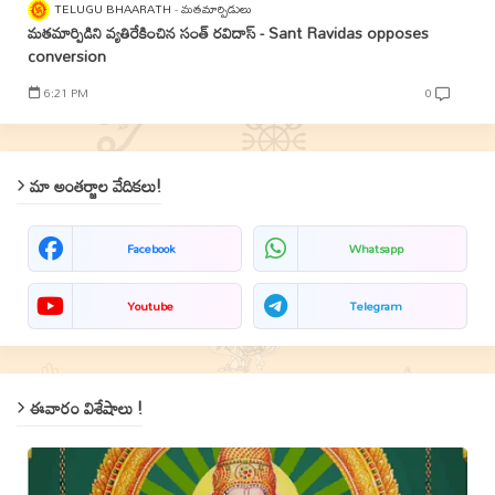
TELUGU BHAARATH
మతమార్పిడులు
మతమార్పిడిని వ్యతిరేకించిన సంత్‌ రవిదాస్‌ - Sant Ravidas opposes
conversion
6:21 PM
0
మా అంతర్జాల వేదికలు!
Facebook
Whatsapp
Youtube
Telegram
ఈవారం విశేషాలు !