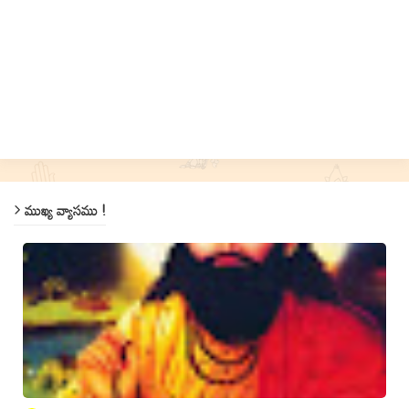
ముఖ్య వ్యాసము !