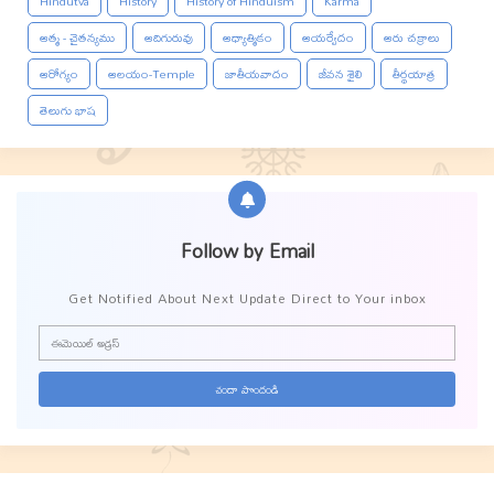
Hindutva
History
History of Hinduism
Karma
ఆత్మ - చైతన్యము
ఆదిగురువు
ఆధ్యాత్మికం
ఆయర్వేదం
ఆరు చక్రాలు
ఆరోగ్యం
ఆలయం-Temple
జాతీయవాదం
జీవన శైలి
తీర్థయాత్ర
తెలుగు భాష
Follow by Email
Get Notified About Next Update Direct to Your inbox