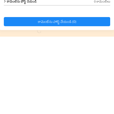
0 కామెంట్‌లు
కామెంట్‌ను పోస్ట్ చేయండి
కామెంట్‌ను పోస్ట్ చేయండి (0)