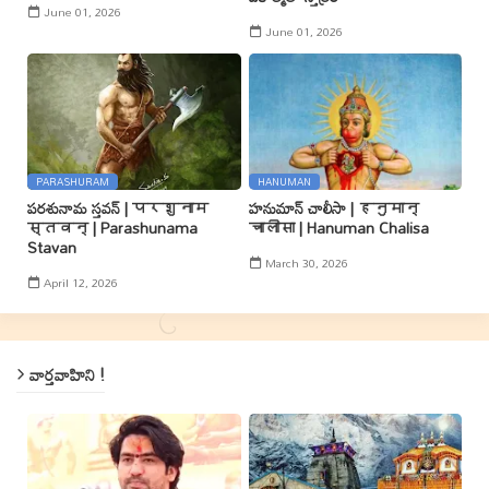
June 01, 2026
June 01, 2026
PARASHURAM
HANUMAN
పరశునామ స్తవన్ | परशुनाम
హనుమాన్ చాలీసా | हनुमान्
स्तवन् | Parashunama
चालीसा | Hanuman Chalisa
Stavan
March 30, 2026
April 12, 2026
వార్తవాహిని !