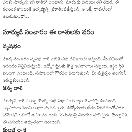
వరకు సూర్యుడు ఇదే రాశిలో ఉంటాడు. సూర్యుడు మరియు శని యొక్క ఈ
కలయిక కొందరికి అదృష్టాన్ని ప్రకాశింపజేస్తుంది. ఆ లక్కీ రాశులేంటో
తెలుసుకుందాం.
సూర్యుడి సంచారం ఈ రాశులకు వరం
వృషభం
సూర్య సంచారం వృషభ రాశి వారికి శుభ ఫలితాలను ఇస్తుంది. మీ జీవితాల్లో
ఆనందం వెల్లివిరుస్తుంది. ఉద్యోగస్తులకు కొత్త అవకాశాలు వస్తాయి. ఆర్థిక స్థితి
బలంగా ఉంటుంది. సమాజంలో గౌరవం పెరుగుతుంది. మీ వ్యక్తిత్వం అందరినీ
ఆకట్టుకుంటుంది.
కన్య రాశి
సూర్యుని రాశి మార్పు యొక్క శుభ ప్రభావం కన్యారాశి వారిపై ఉంటుంది.
వ్యాపారులు మంచి లాభాలను గడిస్తారు. ఉద్యోగులకు జీతం పెరగడంతోపాటు
ప్రమోషన్ లబించే అవకాశం ఉంది. శత్రువులపై విజయం సాధిస్తారు. మెుత్తానికి
ఈ సమయం అద్భుతంగా ఉంటుంది.
కుంభ రాశి