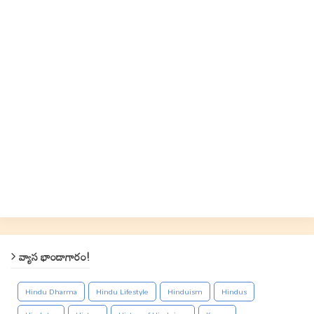
వ్యాస భాండాగారం!
Hindu Dharma
Hindu Lifestyle
Hinduism
Hindus