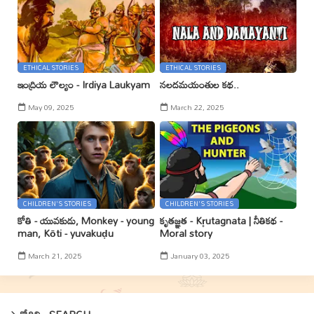
ETHICAL STORIES
ETHICAL STORIES
ఇంద్రియ లౌల్యం - Irdiya Laukyam
నలదమయంతుల కథ..
May 09, 2025
March 22, 2025
CHILDREN'S STORIES
CHILDREN'S STORIES
కోతి - యువకుడు, Monkey - young
కృతజ్ఞత - Kr̥utagnata | నీతికథ -
man, Kōti - yuvakuḍu
Moral story
March 21, 2025
January 03, 2025