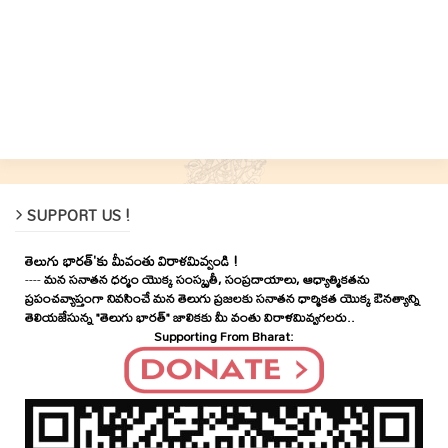
SUPPORT US !
తెలుగు భారత్'కు మీవంతు విరాళమివ్వండి !
----
మన సనాతన ధర్మం యొక్క సంస్కృతీ, సంప్రదాయాలు, ఆధ్యాత్మికతను
ప్రపంచవ్యాప్తంగా నివసించే మన తెలుగు ప్రజలకు సనాతన ధార్మికత యొక్క ఔనత్యాన్ని
తెలియజేసున్న "తెలుగు భారత్" జాలికకు మీ వంతు విరాళమివ్వగలరు..
Supporting From Bharat: