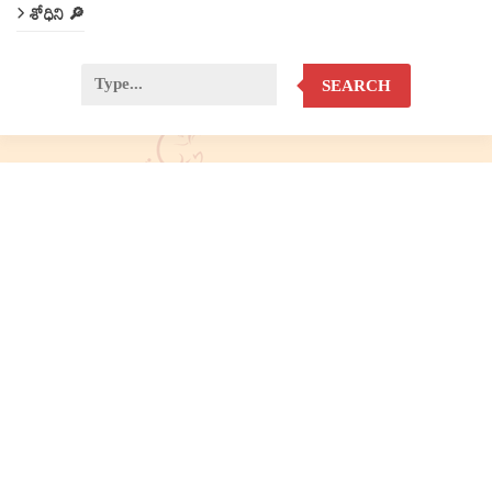
శోధిని 🔎
SEARCH