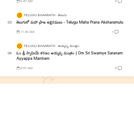
9:47 AM
0
TELUGU BHAARATH
తెలుగు
తెలుగులో మహా ప్రాణ అక్షరములు - Telugu Maha Prana Aksharamulu
11:36 AM
1
TELUGU BHAARATH
అయ్యప్ప మంత్రం
ఓం శ్రీ స్వామియే శరణం అయ్యప్ప మంత్రం | Om Sri Swamye Saranam
Ayyappa Mantram
8:57 AM
0