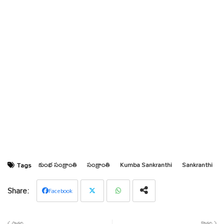
కుంభ సంక్రాంతి
సంక్రాంతి
Kumba Sankranthi
Sankranthi
Tags
Facebook
Twit
Wha
పాతది
కొత్తది