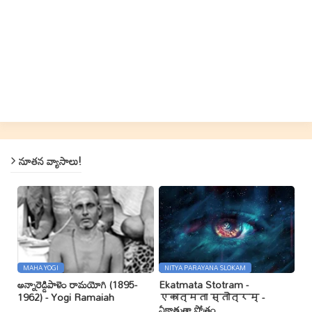
నూతన వ్యాసాలు!
MAHA YOGI
NITYA PARAYANA SLOKAM
అన్నారెడ్డిపాళెం రామయోగి (1895-
Ekatmata Stotram -
1962) - Yogi Ramaiah
एकात्मता स्तोत्रम् -
ఏకాత్మతా స్తోత్రం