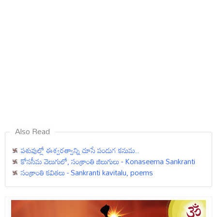
Also Read
పశువుల్లో ఈశ్వరత్వాన్ని చూసే పండుగ కనుమ..
కోనసీమ వెలుగులో, సంక్రాంతి జిలుగులు - Konaseema Sankranti
సంక్రాంతి కవితలు - Sankranti kavitalu, poems