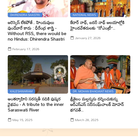
DHIRENDRA SHASTRI
NATIONAL NEWS
ఆరెస్సెస్ లేకపోతే.. హిందువులు
కేదార్ నాథ్, బదరీ నాథ్ ఆలయాల్లోకి
వుండేవారే కాదు : ధీరేంద్ర శాస్త్రి -
హైందవేతరులకు ‘‘నోఎంట్రీ’’..
Without RSS, there would be
January 27, 2026
no Hindus: Dhirendra Shastri
February 17, 2026
KALESHWARAM
DR. MOHAN BHAGWAT NEWS
అంతర్వాహిని సరస్వతీ నదికి పుష్కర
శ్రీశైలం మల్లన్నను దర్శించుకున్న
వైభవం - A tribute to the inner
ఆర్ఎస్ఎస్ సర్‌సంఘ్‌చాలక్ మోహన్
Saraswati River
భగవత్..
May 15, 2025
March 28, 2025