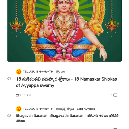
TELUGU BHAARATH
శ్లోకము
18 మణికంఠుని నమస్కార శ్లోకాలు - 18 Namaskar Shlokas
of Ayyappa swamy
9:18 AM
0
TELUGU BHAARATH
అయ్యప్ప స్వామి - Lord Ayyappa
Bhagavan Saranam Bhagavathi Saranam | భగవాన్ శరణం భగవతి
శరణం