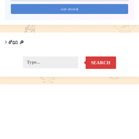
శోధిని 🔎
SEARCH