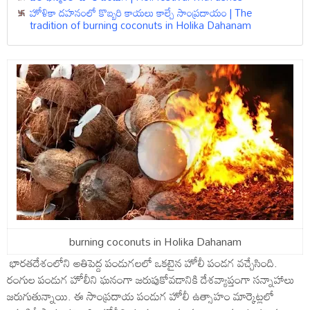
హోళికా దహనంలో కొబ్బరి కాయలు కాల్చే సాంప్రదాయం | The
tradition of burning coconuts in Holika Dahanam
burning coconuts in Holika Dahanam
భారతదేశంలోని అతిపెద్ద పండుగలలో ఒకటైన హోలీ పండగ వచ్చేసింది.
రంగుల పండుగ హోలీని ఘనంగా జరుపుకోవడానికి దేశవ్యాప్తంగా సన్నాహాలు
జరుగుతున్నాయి. ఈ సాంప్రదాయ పండుగ హోలీ ఉత్సాహం మార్కెట్లలో