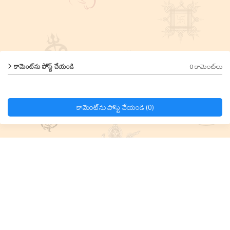
0 కామెంట్‌లు
కామెంట్‌ను పోస్ట్ చేయండి
కామెంట్‌ను పోస్ట్ చేయండి (0)