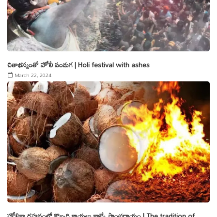
చితాభస్మంతో హోలీ పండుగ | Holi festival with ashes
March 22, 2024
హోళికా దహనంలో కొబ్బరి కాయలు కాల్చే సాంప్రదాయం | The tradition of