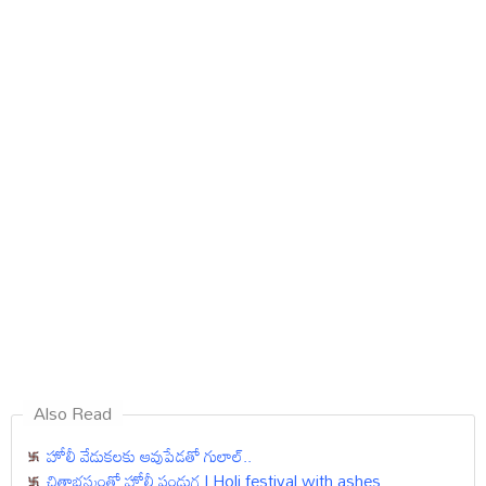
Also Read
హోలీ వేడుకలకు ఆవుపేడతో గులాల్..
చితాభస్మంతో హోలీ పండుగ | Holi festival with ashes