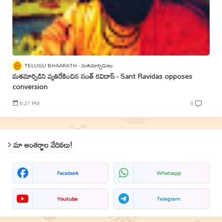
TELUGU BHAARATH
మతమార్పిడులు
మతమార్పిడిని వ్యతిరేకించిన సంత్‌ రవిదాస్‌ - Sant Ravidas opposes
conversion
6:21 PM
0
మా అంతర్జాల వేదికలు!
Facebook
Whatsapp
Youtube
Telegram