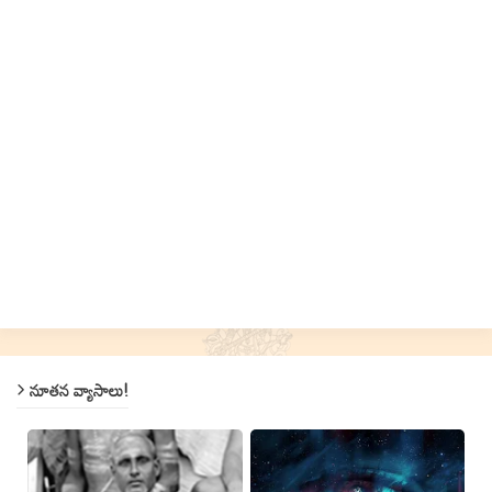
నూతన వ్యాసాలు!