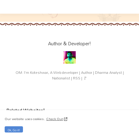
Author & Developer!
OM: I'm Koteshwar, A Web developer | Author | Dharma Analyst |
Nationalist | RSS | 🚩
Related Websites!
Our website uses cookies..
Check Out
RSS
Rashtriya Sewa Bharati
Ok, Go it!