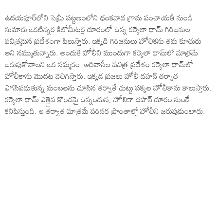
ఉదయపూర్‌లోని సెమ్రీ పట్టణంలోని ధంకవాడ గ్రామ పంచాయతీ నుండి
సుమారు ఒకటిన్నర కిలోమీటర్ల దూరంలో ఉన్న కర్కెలా ధామ్ గిరిజనుల
పవిత్రమైన ప్రదేశంగా పిలుస్తారు. ఇక్కడి గిరిజనులు హోలికను తమ కూతురు
అని నమ్ముతున్నారు. అందుకే హోలీని ముందుగా కర్కెలా ధామ్‌లో మాత్రమే
జరుపుకోవాలని ఒక నమ్మకం. ఆదివాసీల పవిత్ర ప్రదేశం కర్కెలా ధామ్‌లో
హోలీకాను మొదట వెలిగిస్తారు. ఇక్కడ ప్రజలు హోలీ దహన్ తర్వాత
ఎగసిపడుతున్న మంటలను చూసిన తర్వాతే చుట్టు పక్కల హోలీకాను కాలుస్తారు.
కర్కెలా ధామ్ ఎత్తైన కొండపై ఉన్నందున, హోలికా దహన్ దూరం నుండే
కనిపిస్తుంది. ఆ తర్వాత మాత్రమే పరిసర ప్రాంతాల్లో హోలీని జరుపుకుంటారు.