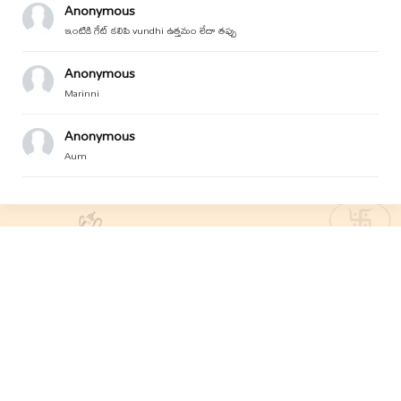
Anonymous
ఇంటికి గేట్ కలిపి vundhi ఉత్తమం లేదా తప్పు
Anonymous
Marinni
Anonymous
Aum