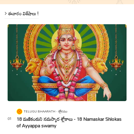
ఈవారం విశేషాలు !
TELUGU BHAARATH
శ్లోకము
18 మణికంఠుని నమస్కార శ్లోకాలు - 18 Namaskar Shlokas
of Ayyappa swamy