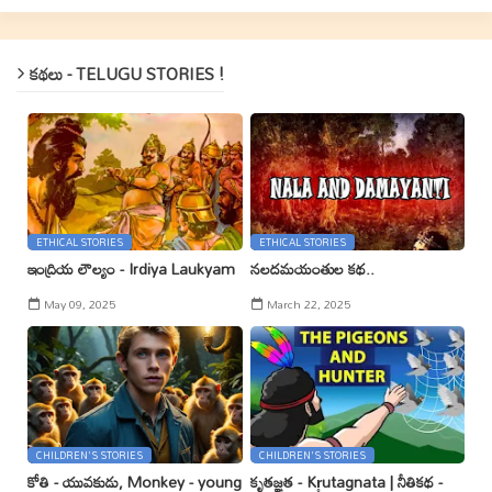
కథలు - TELUGU STORIES !
ETHICAL STORIES
ETHICAL STORIES
ఇంద్రియ లౌల్యం - Irdiya Laukyam
నలదమయంతుల కథ..
May 09, 2025
March 22, 2025
CHILDREN'S STORIES
CHILDREN'S STORIES
కోతి - యువకుడు, Monkey - young
కృతజ్ఞత - Kr̥utagnata | నీతికథ -