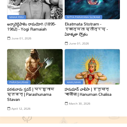
MAHA YOGI
NITYA PARAYANA SLOKAM
అన్నారెడ్డిపాళెం రామయోగి (1895-
Ekatmata Stotram -
1962) - Yogi Ramaiah
एकात्मता स्तोत्रम् -
ఏకాత్మతా స్తోత్రం
June 01, 2026
June 01, 2026
PARASHURAM
HANUMAN
పరశునామ స్తవన్ | परशुनाम
హనుమాన్ చాలీసా | हनुमान्
स्तवन् | Parashunama
चालीसा | Hanuman Chalisa
Stavan
March 30, 2026
April 12, 2026