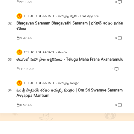
9:18 AM
0
TELUGU BHAARATH
అయ్యప్ప స్వామి - Lord Ayyappa
Bhagavan Saranam Bhagavathi Saranam | భగవాన్ శరణం భగవతి
శరణం
9:47 AM
0
TELUGU BHAARATH
తెలుగు
తెలుగులో మహా ప్రాణ అక్షరములు - Telugu Maha Prana Aksharamulu
11:36 AM
1
TELUGU BHAARATH
అయ్యప్ప మంత్రం
ఓం శ్రీ స్వామియే శరణం అయ్యప్ప మంత్రం | Om Sri Swamye Saranam
Ayyappa Mantram
8:57 AM
0