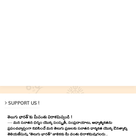
SUPPORT US !
తెలుగు భారత్'కు మీవంతు విరాళమివ్వండి !
----
మన సనాతన ధర్మం యొక్క సంస్కృతీ, సంప్రదాయాలు, ఆధ్యాత్మికతను
ప్రపంచవ్యాప్తంగా నివసించే మన తెలుగు ప్రజలకు సనాతన ధార్మికత యొక్క ఔనత్యాన్ని
తెలియజేసున్న "తెలుగు భారత్" జాలికకు మీ వంతు విరాళమివ్వగలరు..