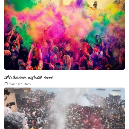
హోలీ వేడుకలకు ఆవుపేడతో గులాల్..
March 07, 2025