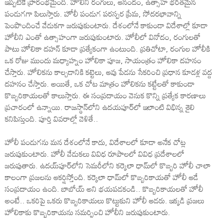
ఇప్పటికే ప్రారంభమైంది. హోలీని రంగులు, ఆనందం, ఉత్సాహ భరితమైన
పండుగగా పిలుస్తారు. హోలీ పండుగ పరస్పర ప్రేమ, సోదరభావాన్ని
పెంపొందించే వేడుకగా జరుపుకుంటారు. దేశంలోనే కాకుండా విదేశాల్లో కూడా
హోలీని ఎంతో ఉత్సాహంగా జరుపుకుంటారు. హోలీలో వినోదం, రంగులతో
పాటు హోలికా దహన్ కూడా ప్రత్యేకంగా ఉంటుంది. ప్రతిచోటా, రంగుల హోలీకి
ఒక రోజు ముందు మధ్యాహ్నం హోలికా పూజ, సాయంత్రం హోలికా దహనం
చేస్తారు. హోలికను కాల్చడానికి కట్టెలు, ఆవు పేడను సేకరించి ప్రధాన కూడళ్ల వద్ద
దహనం చేస్తారు. అయితే, ఒక చోట మాత్రం హోలికను కట్టేలతో కాకుండా
కొబ్బరికాయలతో కాలుస్తారు. ఈ సంప్రదాయం వెనుక కొన్ని ప్రత్యేక కారణాలు
ప్రచారంలో ఉన్నాయి. రాజస్థాన్‌లోని ఉదయపూర్‌లో ఇలాంటి విభిన్న శైలి
కనిపిస్తుంది. పూర్తి వివరాల్లో వెళితే..
హోలీ పండుగను మన దేశంలోనే కాదు, విదేశాలలో కూడా అనేక చోట్ల
జరుపుకుంటారు. హోలీ వేడుకలు వివిధ రూపాలలో వివిధ ప్రదేశాలలో
జరుపుతారు. ఉదయ్‌పూర్‌లోని సెమరీలోని కర్కెలా ధామ్‌లో కొబ్బరి హోలీ చాలా
కాలంగా ప్రజలను ఆకర్షిస్తోంది. కర్కెలా ధామ్‌లో కొబ్బరికాయతో హోలీ ఆడే
సంప్రదాయం ఉంది. బాబోయ్‌ అని భయపడకండి.. కొబ్బరికాయలతో హోలీ
అంటే.. ఒకరిపై ఒకరు కొబ్బరికాయలు కొట్టుకుని హోలీ ఆడరు. ఇక్కడి ప్రజలు
హోలికాకు కొబ్బరికాయను సమర్పించి హోలీని జరుపుకుంటారు.