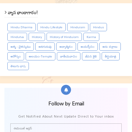
వ్యాస భాండాగారం!
Hindu Dharma
Hindu Lifestyle
Hinduism
Hindus
Hindutva
History
History of Hinduism
Karma
ఆత్మ - చైతన్యము
ఆదిగురువు
ఆధ్యాత్మికం
ఆయర్వేదం
ఆరు చక్రాలు
ఆరోగ్యం
ఆలయం-Temple
జాతీయవాదం
జీవన శైలి
తీర్థయాత్ర
తెలుగు భాష
Follow by Email
Get Notified About Next Update Direct to Your inbox