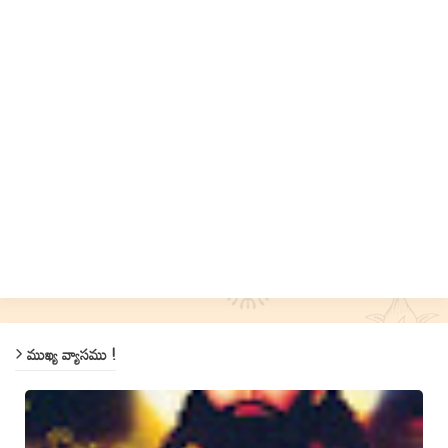
ముఖ్య వ్యాసము !