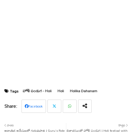
హోలీ పండుగ - Holi
Holi
Holika Dahanam
Tags
Facebook
Twit
Wha
పాతది
కొత్తది
ఆధ్యాత్మిక అన్వేషణలో గురువుపాత్ర | Guru's Role
ter
tsap
చితాభస్మంతో హోలీ పండుగ | Holi festival with