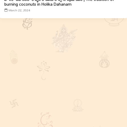
burning coconuts in Holika Dahanam
March 22, 2024