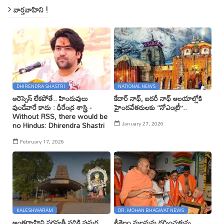
వార్తవాహిని !
DHIRENDRA SHASTRI
NATIONAL NEWS
ఆరెస్సెస్ లేకపోతే.. హిందువులు
కేదార్ నాథ్, బదరీ నాథ్ ఆలయాల్లోకి
వుండేవారే కాదు : ధీరేంద్ర శాస్త్రి -
హైందవేతరులకు ‘‘నోఎంట్రీ’’..
Without RSS, there would be
January 27, 2026
no Hindus: Dhirendra Shastri
February 17, 2026
KALESHWARAM
DR. MOHAN BHAGWAT NEWS
అంతర్వాహిని సరస్వతీ నదికి పుష్కర
శ్రీశైలం మల్లన్నను దర్శించుకున్న