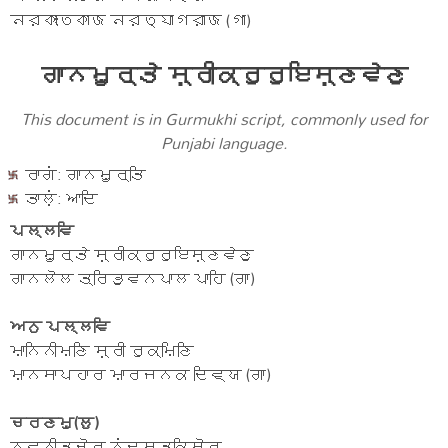
নরকাংতকাজ নরত্যাগরাজ (গা)
ਗਾਨਮੂਰ੍ਤੇ ਸ਼੍ਰੀਕ੍ਰੁਰੁਇਸ਼੍ਣਵੇਣੁ
This document is in Gurmukhi script, commonly used for
Punjabi language.
ਰਾਗਂ: ਗਾਨਮੂਰ੍ਤਿ
ਤਾਲ਼ਂ: ਆਦਿ
ਪਲ੍ਲਵਿ
ਗਾਨਮੂਰ੍ਤੇ ਸ਼੍ਰੀਕ੍ਰੁਰੁਇਸ਼੍ਣਵੇਣੁ
ਗਾਨਲੋਲ ਤ੍ਰਿਭੁਵਨਪਾਲ ਪਾਹਿ (ਗਾ)
ਅਨੁ ਪਲ੍ਲਵਿ
ਮਾਨਿਨੀਮਣਿ ਸ਼੍ਰੀ ਰੁਕ੍ਮਿਣਿ
ਮਾਨਸਾਪਹਾਰ ਮਾਰਜਨਕ ਦਿਵ੍ਯ (ਗਾ)
ਚਰਣਮੁ(ਲੁ)
ਨਵਨੀਤਚੋਰ ਨਂਦਸਤ੍ਕਿਸ਼ੋਰ