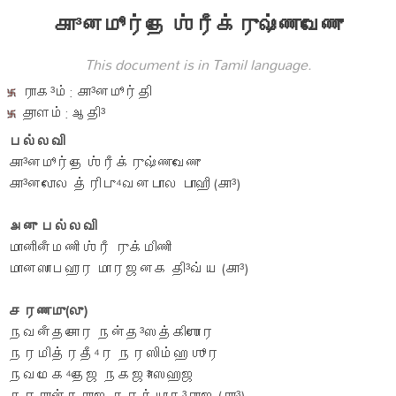
கா³னமூர்தே ஶ்ரீக்ருஷ்ணவேணு
This document is in Tamil language.
ராக³ம்: கா³னமூர்தி
தாளம்: ஆதி³
பல்லவி
கா³னமூர்தே ஶ்ரீக்ருஷ்ணவேணு
கா³னலோல த்ரிபு⁴வனபால பாஹி (கா³)
அனு பல்லவி
மானினீமணி ஶ்ரீ ருக்மிணி
மானஸாபஹார மாரஜனக தி³வ்ய (கா³)
சரணமு(லு)
நவனீதசோர நன்த³ஸத்கிஶோர
நரமித்ரதீ⁴ர நரஸிம்ஹ ஶூர
நவமேக⁴தேஜ நகஜ³ாஸஹஜ