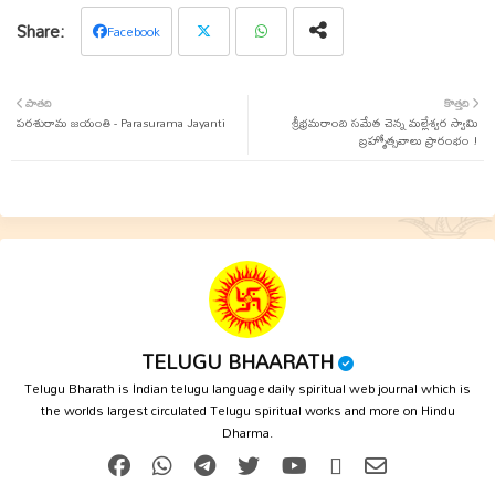
Facebook
Twit
Wha
పాతది
కొత్తది
పరశురామ జయంతి - Parasurama Jayanti
ter
tsap
శ్రీభ్రమరాంబ సమేత చెన్న మల్లేశ్వర స్వామి
బ్రహ్మోత్సవాలు ప్రారంభం !
p
TELUGU BHAARATH
Telugu Bharath is Indian telugu language daily spiritual web journal which is
the worlds largest circulated Telugu spiritual works and more on Hindu
Dharma.