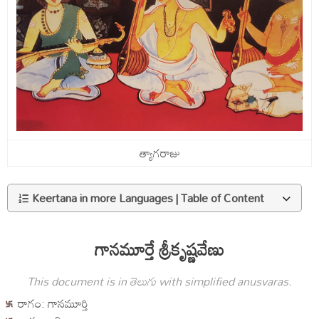
త్యాగరాజు
Keertana in more Languages | Table of Content
గానమూర్తే శ్రీకృష్ణవేణు
This document is in తెలుగు with simplified anusvaras.
రాగం: గానమూర్తి