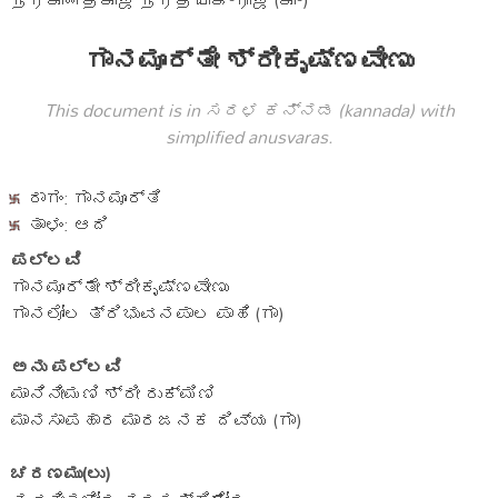
நரகான்தகாஜ நரத்யாக³ராஜ (கா³)
ಗಾನಮೂರ್ತೇ ಶ್ರೀಕೃಷ್ಣವೇಣು
This document is in ಸರಳ ಕನ್ನಡ (kannada) with
simplified anusvaras.
ರಾಗಂ: ಗಾನಮೂರ್ತಿ
ತಾಳಂ: ಆದಿ
ಪಲ್ಲವಿ
ಗಾನಮೂರ್ತೇ ಶ್ರೀಕೃಷ್ಣವೇಣು
ಗಾನಲೋಲ ತ್ರಿಭುವನಪಾಲ ಪಾಹಿ (ಗಾ)
ಅನು ಪಲ್ಲವಿ
ಮಾನಿನೀಮಣಿ ಶ್ರೀ ರುಕ್ಮಿಣಿ
ಮಾನಸಾಪಹಾರ ಮಾರಜನಕ ದಿವ್ಯ (ಗಾ)
ಚರಣಮು(ಲು)