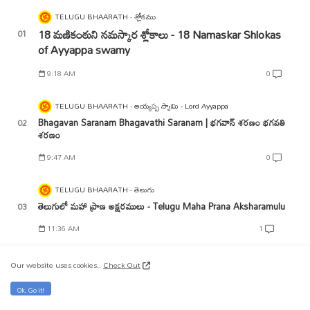
TELUGU BHAARATH
శ్లోకము
18 మణికంఠుని నమస్కార శ్లోకాలు - 18 Namaskar Shlokas
of Ayyappa swamy
9:18 AM
0
TELUGU BHAARATH
అయ్యప్ప స్వామి - Lord Ayyappa
Bhagavan Saranam Bhagavathi Saranam | భగవాన్ శరణం భగవతి
శరణం
9:47 AM
0
TELUGU BHAARATH
తెలుగు
తెలుగులో మహా ప్రాణ అక్షరములు - Telugu Maha Prana Aksharamulu
11:36 AM
1
TELUGU BHAARATH
అయ్యప్ప మంత్రం
Our website uses cookies..
Check Out
ఓం శ్రీ స్వామియే శరణం అయ్యప్ప మంత్రం | Om Sri Swamye Saranam
Ayyappa Mantram
Ok, Go it!