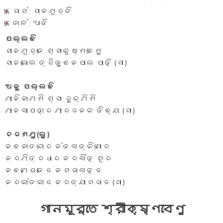
ରାଗଂ: ଗାନମୂର୍ତି
ତାଳଂ: ଆଦି
ପଲ୍ଲଵି
ଗାନମୂର୍ତେ ଶ୍ରୀକୃଷ୍ଣଵେଣୁ
ଗାନଲୋଲ ତ୍ରିଭୁଵନପାଲ ପାହି (ଗା)
ଅନୁ ପଲ୍ଲଵି
ମାନିନୀମଣି ଶ୍ରୀ ରୁକ୍ମିଣି
ମାନସାପହାର ମାରଜନକ ଦିଵ୍ୟ (ଗା)
ଚରଣମୁ(ଲୁ)
ନଵନୀତଚୋର ନଂଦସତ୍କିଶୋର
ନରମିତ୍ରଧୀର ନରସିଂହ ଶୂର
ନଵମେଘତେଜ ନଗଜାସହଜ
ନରକାଂତକାଜ ନରତ୍ୟାଗରାଜ (ଗା)
গানমূর্তে শ্রীকৃষ্ণবেণু