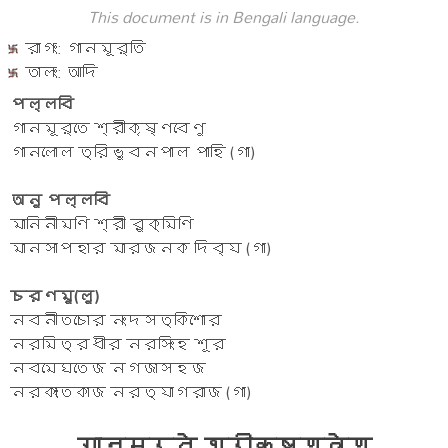
This document is in Bengali language.
রাগং: গানমূর্তি
তালং: আদি
পল্লবি
গানমূর্তে শ্রীকৃষ্ণবেণু
গানলোল ত্রিভুবনপাল পাহি (গা)
অনু পল্লবি
মানিনীমণি শ্রী রুক্মিণি
মানসাপহার মারজনক দিব্য (গা)
চরণমু(লু)
নবনীতচোর নংদসত্কিশোর
নরমিত্রধীর নরসিংহ শূর
নবমেঘতেজ নগজাসহজ
নরকাংতকাজ নরত্যাগরাজ (গা)
गानमूर्ते श्रीकृष्णवेणु