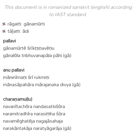
This document is in romanized sanskrit (english) according
to IAST standard.
rāgaṃ: gānamūrti
tāḻaṃ: ādi
pallavi
gānamūrtē śrīkṛṣṇavēṇu
gānalōla tribhuvanapāla pāhi (gā)
anu pallavi
māninīmaṇi śrī rukmiṇi
mānasāpahāra mārajanaka divya (gā)
charaṇamu(lu)
navanītachōra nandasatkiśōra
naramitradhīra narasiṃha śūra
navamēghatēja nagajāsahaja
narakāntakāja naratyāgarāja (gā)