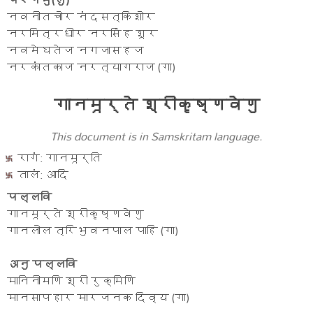
चरणमु(लु)
नवनीतचोर नंदसत्किशोर
नरमित्रधीर नरसिंह शूर
नवमेघतेज नगजासहज
नरकांतकाज नरत्यागराज (गा)
गानमूर्ते श्रीकृष्णवेणु
This document is in Samskritam language.
रागं: गानमूर्ति
तालं: आदि
पल्लवि
गानमूर्ते श्रीकृष्णवेणु
गानलोल त्रिभुवनपाल पाहि (गा)
अनु पल्लवि
मानिनीमणि श्री रुक्मिणि
मानसापहार मारजनक दिव्य (गा)