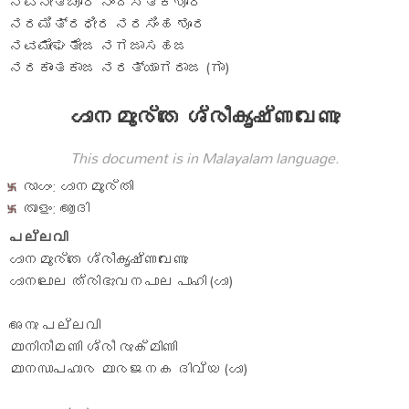
ನವನೀತಚೋರ ನಂದಸತ್ಕಿಶೋರ
ನರಮಿತ್ರಧೀರ ನರಸಿಂಹ ಶೂರ
ನವಮೇಘತೇಜ ನಗಜಾಸಹಜ
ನರಕಾಂತಕಾಜ ನರತ್ಯಾಗರಾಜ (ಗಾ)
ഗാനമൂര്തേ ശ്രീകൃഷ്ണവേണു
This document is in Malayalam language.
രാഗം: ഗാനമൂര്തി
താളം: ആദി
പല്ലവി
ഗാനമൂര്തേ ശ്രീകൃഷ്ണവേണു
ഗാനലോല ത്രിഭുവനപാല പാഹി (ഗാ)
അനു പല്ലവി
മാനിനീമണി ശ്രീ രുക്മിണി
മാനസാപഹാര മാരജനക ദിവ്യ (ഗാ)