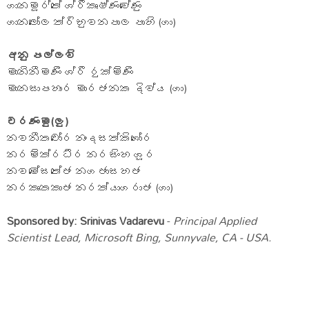
ගානමූර්තේ ශ්රීකෘෂ්ණවේණු
ගානලෝල ත්රිභුවනපාල පාහි (ගා)
අනු පල්ලවි
මානිනීමණි ශ්රී රුක්මිණි
මානසාපහාර මාරජනක දිව්ය (ගා)
චරණමු(ලු)
නවනීතචෝර නංදසත්කිශෝර
නරමිත්රධීර නරසිංහ ශූර
නවමේඝතේජ නගජාසහජ
නරකාංතකාජ නරත්යාගරාජ (ගා)
Sponsored by:
Srinivas Vadarevu
-
Principal Applied
Scientist Lead, Microsoft Bing, Sunnyvale, CA - USA.