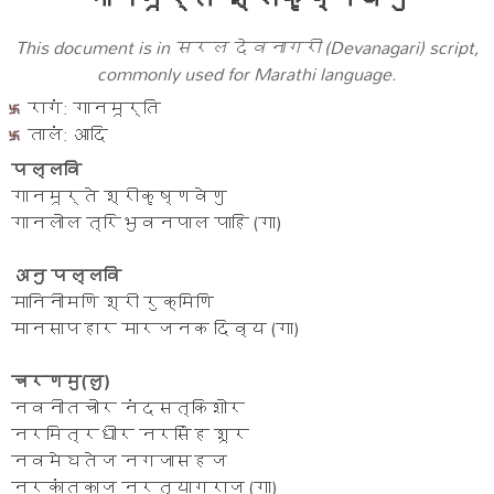
This document is in सरल देवनागरी (Devanagari) script,
commonly used for Marathi language.
रागं: गानमूर्ति
तालं: आदि
पल्लवि
गानमूर्ते श्रीकृष्णवेणु
गानलोल त्रिभुवनपाल पाहि (गा)
अनु पल्लवि
मानिनीमणि श्री रुक्मिणि
मानसापहार मारजनक दिव्य (गा)
चरणमु(लु)
नवनीतचोर नंदसत्किशोर
नरमित्रधीर नरसिंह शूर
नवमेघतेज नगजासहज
नरकांतकाज नरत्यागराज (गा)