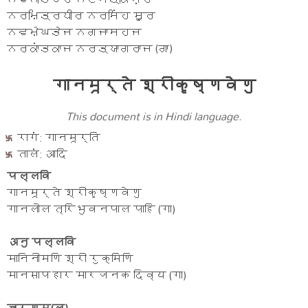
ਨਰਮਿਤ੍ਰਧੀਰ ਨਰਸਿਂਹ ਸ਼ੂਰ
ਨਵਮੇਘਤੇਜ ਨਗਜਾਸਹਜ
ਨਰਕਾਂਤਕਾਜ ਨਰਤ੍ਯਾਗਰਾਜ (ਗਾ)
गानमूर्ते श्रीकृष्णवेणु
This document is in Hindi language.
रागं: गानमूर्ति
तालं: आदि
पल्लवि
गानमूर्ते श्रीकृष्णवेणु
गानलोल त्रिभुवनपाल पाहि (गा)
अनु पल्लवि
मानिनीमणि श्री रुक्मिणि
मानसापहार मारजनक दिव्य (गा)