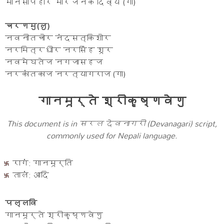
मानसापहार मारजनक दिव्य (गा)
चरणमु(लु)
नवनीतचोर नंदसत्किशोर
नरमित्रधीर नरसिंह शूर
नवमेघतेज नगजासहज
नरकांतकाज नरत्यागराज (गा)
गानमूर्ते श्रीकृष्णवेणु
This document is in सरल देवनागरी (Devanagari) script,
commonly used for Nepali language.
रागं: गानमूर्ति
तालं: आदि
पल्लवि
गानमूर्ते श्रीकृष्णवेणु