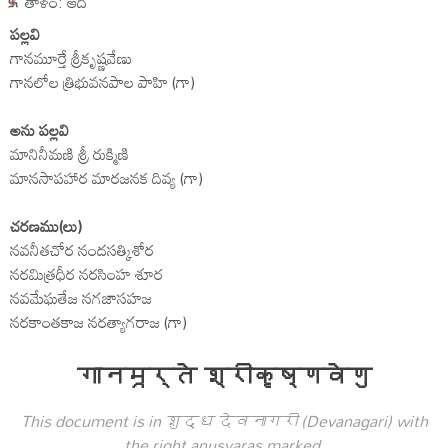
తాళం: ఆది
పల్లవి
గానమూర్తే శ్రీకృష్ణవేణు
గానలోల త్రిభువనపాల పాహి (గా)
అను పల్లవి
మానినీమణి శ్రీ రుక్మిణి
మానసాపహార మారజనక దివ్య (గా)
చరణము(లు)
నవనీతచోర నందసత్కిశోర
నరమిత్రధీర నరసింహ శూర
నవమేఘతేజ నగజాసహజ
నరకాంతకాజ నరత్యాగరాజ (గా)
गानमूर्ते श्रीकृष्णवेणु
This document is in शुद्ध देवनागरी (Devanagari) with
the right anusvaras marked.