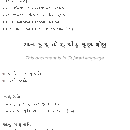
ചരണമു(ലു)
നവനീതചോര നംദസത്കിശോര
നരമിത്രധീര നരസിംഹ ശൂര
നവമേഘതേജ നഗജാസഹജ
നരകാംതകാജ നരത്യാഗരാജ (ഗാ)
ગાનમૂર્તે શ્રીકૃષ્ણવેણુ
This document is in Gujarati language.
રાગં: ગાનમૂર્તિ
તાળં: આદિ
પલ્લવિ
ગાનમૂર્તે શ્રીકૃષ્ણવેણુ
ગાનલોલ ત્રિભુવનપાલ પાહિ (ગા)
અનુ પલ્લવિ