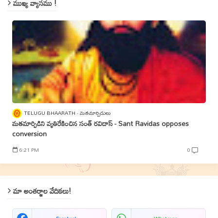
ముఖ్య వ్యాసము !
TELUGU BHAARATH
మతమార్పిడులు
మతమార్పిడిని వ్యతిరేకించిన సంత్‌ రవిదాస్‌ - Sant Ravidas opposes
conversion
6:21 PM
0
మా అంతర్జాల వేదికలు!