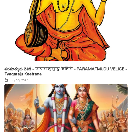
పరమాత్ముడు వెలిగే - परमात्मुडु वॆलिगे - PARAMATMUDU VELIGE -
Tyagaraju Keetrana
July 05, 2024