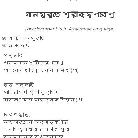
গানমূর্তে শ্রীকৃষ্ণবেণু
This document is in Assamese language.
রাগং: গানমূর্তি
তালং: আদি
পল্লবি
গানমূর্তে শ্রীকৃষ্ণবেণু
গানলোল ত্রিভুবনপাল পাহি (গা)
অনু পল্লবি
মানিনীমণি শ্রী রুক্মিণি
মানসাপহার মারজনক দিব্য (গা)
চরণমু(লু)
নবনীতচোর নংদসত্কিশোর
নরমিত্রধীর নরসিংহ শূর
নবমেঘতেজ নগজাসহজ