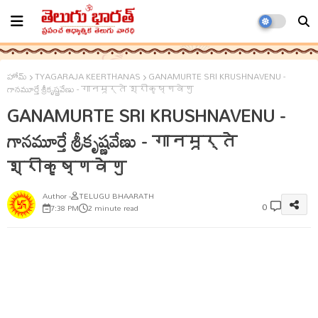
హోమ్
TYAGARAJA KEERTHANAS
GANAMURTE SRI KRUSHNAVENU -
గానమూర్తే శ్రీకృష్ణవేణు - गानमूर्ते श्रीकृष्णवेणु
GANAMURTE SRI KRUSHNAVENU -
గానమూర్తే శ్రీకృష్ణవేణు - गानमूर्ते
श्रीकृष्णवेणु
TELUGU BHAARATH
0
7:38 PM
2 minute read