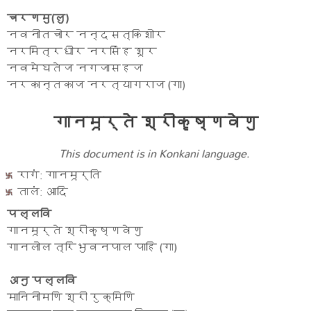
चरणमु(लु)
नवनीतचोर नन्दसत्किशोर
नरमित्रधीर नरसिंह शूर
नवमेघतेज नगजासहज
नरकान्तकाज नरत्यागराज (गा)
गानमूर्ते श्रीकृष्णवेणु
This document is in
Konkani language.
रागं: गानमूर्ति
तालं: आदि
पल्लवि
गानमूर्ते श्रीकृष्णवेणु
गानलोल त्रिभुवनपाल पाहि (गा)
अनु पल्लवि
मानिनीमणि श्री रुक्मिणि