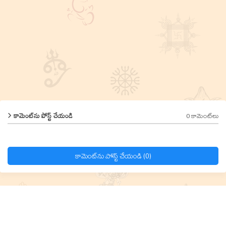
0 కామెంట్‌లు
కామెంట్‌ను పోస్ట్ చేయండి
కామెంట్‌ను పోస్ట్ చేయండి (0)