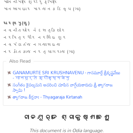
માનિનીમણિ શ્રી રુક્મિણિ
માનસાપહાર મારજનક દિવ્ય (ગા)
ચરણમુ(લુ)
નવનીતચોર નંદસત્કિશોર
નરમિત્રધીર નરસિંહ શૂર
નવમેઘતેજ નગજાસહજ
નરકાંતકાજ નરત્યાગરાજ (ગા)
Also Read
GANAMURTE SRI KRUSHNAVENU - గానమూర్తే శ్రీకృష్ణవేణు
- गानमूर्ते श्रीकृष्णवेणु
సంగీతం కైవల్యమని ఆచరించి చూపిన వాగ్గేయకారుడు శ్రీ త్యాగరాజ
స్వామి !
త్యాగరాజ కీర్తనాః - Thyagaraja Kirtanah
ଗାନମୂର୍ତେ ଶ୍ରୀକୃଷ୍ଣଵେଣୁ
This document is in Odia language.