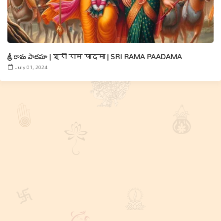
శ్రీ రామ పాదమా | श्री राम पादमा | SRI RAMA PAADAMA
July 01, 2024