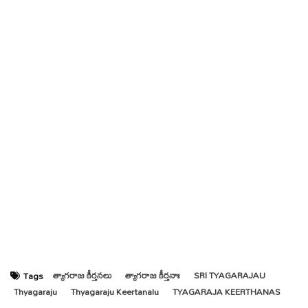
త్యాగరాజ కీర్తనలు
త్యాగరాజ కీర్తనాః
SRI TYAGARAJAU
Tags
Thyagaraju
Thyagaraju Keertanalu
TYAGARAJA KEERTHANAS