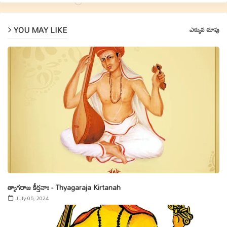
YOU MAY LIKE
ఎక్కువ చూపు
త్యాగరాజ కీర్తనాః - Thyagaraja Kirtanah
July 05, 2024