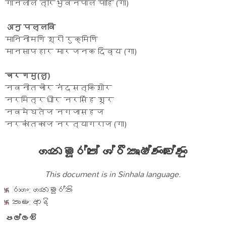
गानलोल त्रिभुवनपाल पाहि (गा)
अनु पल्लवि
मानिनीमणि श्री रुक्मिणि
मानसापहार मारजनक दिव्य (गा)
चरणमु(लु)
नवनीतचोर नंदसत्किशोर
नरमित्रधीर नरसिंह शूर
नवमेघतेज नगजासहज
नरकांतकाज नरत्यागराज (गा)
ගානමූර්තේ ශ්රීකෘෂ්ණවේණු
This document is in Sinhala language.
රාගං: ගානමූර්ති
තාළං: ආදි
පල්ලවි