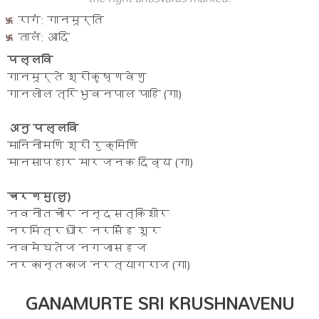
रागं: गानमूर्ति
तालं: आदि
पल्लवि
गानमूर्ते श्रीकृष्णवेणु
गानलोल त्रिभुवनपाल पाहि (गा)
अनु पल्लवि
मानिनीमणि श्री रुक्मिणि
मानसापहार मारजनक दिव्य (गा)
चरणमु(लु)
नवनीतचोर नन्दसत्किशोर
नरमित्रधीर नरसिंह शूर
नवमेघतेज नगजासहज
नरकान्तकाज नरत्यागराज (गा)
GANAMURTE SRI KRUSHNAVENU