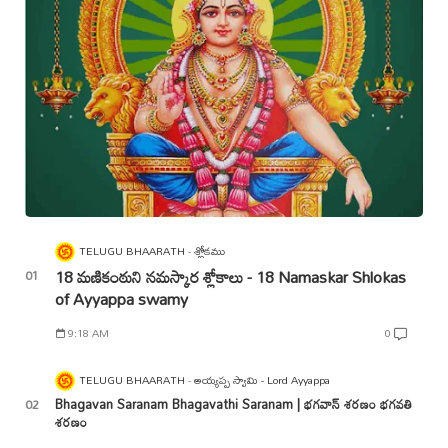
TELUGU BHAARATH
శ్లోకము
18 మణికంఠుని నమస్కార శ్లోకాలు - 18 Namaskar Shlokas
of Ayyappa swamy
9:18 AM
0
TELUGU BHAARATH
అయ్యప్ప స్వామి - Lord Ayyappa
Bhagavan Saranam Bhagavathi Saranam | భగవాన్ శరణం భగవతి
శరణం