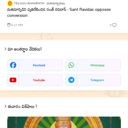
TELUGU BHAARATH
మతమార్పిడులు
మతమార్పిడిని వ్యతిరేకించిన సంత్‌ రవిదాస్‌ - Sant Ravidas opposes
conversion
6:21 PM
0
మా అంతర్జాల వేదికలు!
Facebook
Whatsapp
Youtube
Telegram
ఈవారం విశేషాలు !