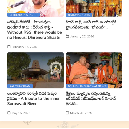
DHIRENDRA SHASTRI
NATIONAL NEWS
ఆరెస్సెస్ లేకపోతే.. హిందువులు
కేదార్ నాథ్, బదరీ నాథ్ ఆలయాల్లోకి
వుండేవారే కాదు : ధీరేంద్ర శాస్త్రి -
హైందవేతరులకు ‘‘నోఎంట్రీ’’..
Without RSS, there would be
January 27, 2026
no Hindus: Dhirendra Shastri
February 17, 2026
KALESHWARAM
DR. MOHAN BHAGWAT NEWS
అంతర్వాహిని సరస్వతీ నదికి పుష్కర
శ్రీశైలం మల్లన్నను దర్శించుకున్న
వైభవం - A tribute to the inner
ఆర్ఎస్ఎస్ సర్‌సంఘ్‌చాలక్ మోహన్
Saraswati River
భగవత్..
May 15, 2025
March 28, 2025