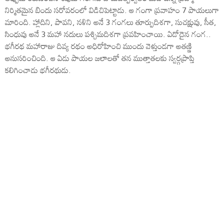
నిర్మితమైన బిందు సరోవరంలో విడిచిపెట్టాడు. ఆ గంగా ప్రవాహం 7 పాయలుగా
మారింది. హ్లాదిని, పావని, నళిని అనే 3 గంగలు తూర్పుదిశగా, సుచక్షువు, సీత,
సింధువు అనే 3 మహా నదులు పశ్చిమదిశగా ప్రవహించాయి. ఏడోదైన గంగ..
భగీరథ మహారాజు దివ్య రథం అధిరోహించి ముందు వెళ్తుండగా అతణ్ణి
అనుసరించింది. ఆ ఏడు పాయల జలాలతో తన ముత్తాతలకు స్వర్గప్రాప్తి
కలిగించాడు భగీరథుడు.