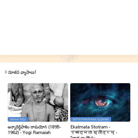
నూతన వ్యాసాలు!
MAHA YOGI
NITYA PARAYANA SLOKAM
అన్నారెడ్డిపాళెం రామయోగి (1895-
Ekatmata Stotram -
1962) - Yogi Ramaiah
एकात्मता स्तोत्रम् -
ఏకాత్మతా స్తోత్రం