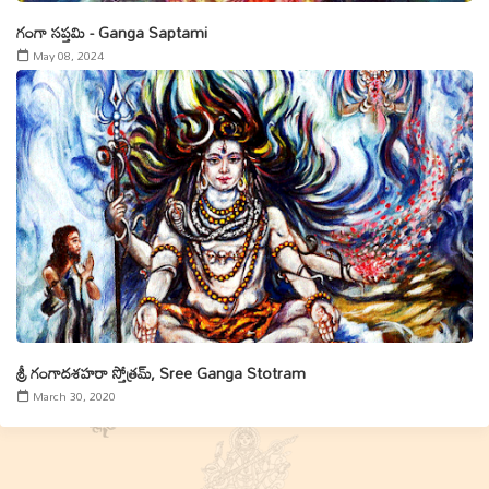
గంగా సప్తమి - Ganga Saptami
May 08, 2024
శ్రీ గంగాదశహరా స్తోత్రమ్‌, Sree Ganga Stotram
March 30, 2020