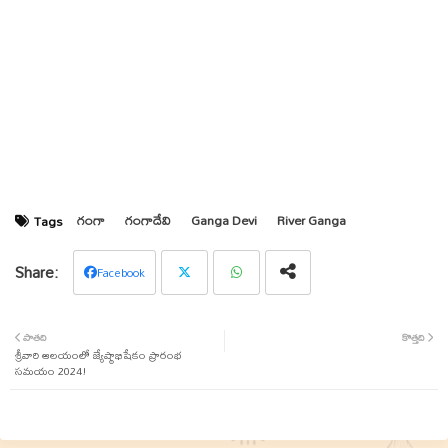
గంగా
గంగాదేవి
Ganga Devi
River Ganga
Tags
Facebook
Twit
Wha
పాతది
కొత్తది
శ్రీవారి ఆలయంలో జ్యేష్ఠాభిషేకం ప్రారంభ
ter
tsap
సమయం 2024!
p