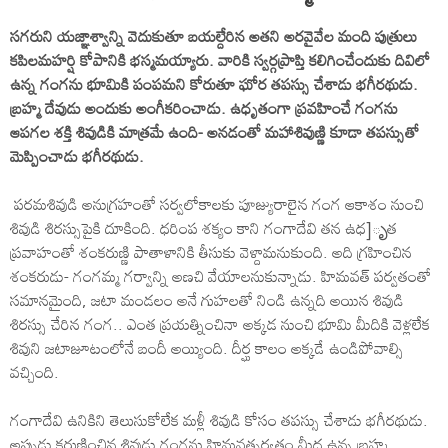
సగరుని యజ్ఞాశ్వాన్ని వెదుకుతూ బయల్దేరిన అతని అరవైవేల మంది పుత్రులు
కపిలమహర్షి కోపానికి భస్మమయ్యారు. వారికి స్వర్గప్రాప్తి కలిగించేందుకు దివిలో
ఉన్న గంగను భూమికి పంపమని కోరుతూ ఘోర తపస్సు చేశాడు భగీరథుడు.
బ్రహ్మ దేవుడు అందుకు అంగీకరించాడు. ఉధృతంగా ప్రవహించే గంగను
ఆపగల శక్తి శివుడికి మాత్రమే ఉంది- అనడంతో మహాశివుణ్ణి కూడా తపస్సుతో
మెప్పించాడు భగీరథుడు.
పరమశివుడి అనుగ్రహంతో సర్వలోకాలకు పూజ్యురాలైన గంగ ఆకాశం నుంచి
శివుడి శిరస్సుపైకి దూకింది. ధరింప శక్యం కాని గంగాదేవి తన ఉధ]ృత
ప్రవాహంతో శంకరుణ్ణి పాతాళానికి తీసుకు వెళ్దామనుకుంది. అది గ్రహించిన
శంకరుడు- గంగమ్మ గర్వాన్ని అణచి వేయాలనుకున్నాడు. హిమవత్‌ పర్వతంతో
సమానమైంది, జటా మండలం అనే గుహలతో నిండి ఉన్నది అయిన శివుడి
శిరస్సు చేరిన గంగ.. ఎంత ప్రయత్నించినా అక్కడ నుంచి భూమి మీదికి వెళ్లలేక
శివుని జటాజూటంలోనే బందీ అయ్యింది. దీర్ఘ కాలం అక్కడే ఉండిపోవాల్సి
వచ్చింది.
గంగాదేవి ఉనికిని తెలుసుకోలేక మళ్లీ శివుడి కోసం తపస్సు చేశాడు భగీరథుడు.
అప్పుడు కరుణించిన శివుడు గంగను హిమవత్పర్వతం మీద ఉన్న బ్రహ్మ