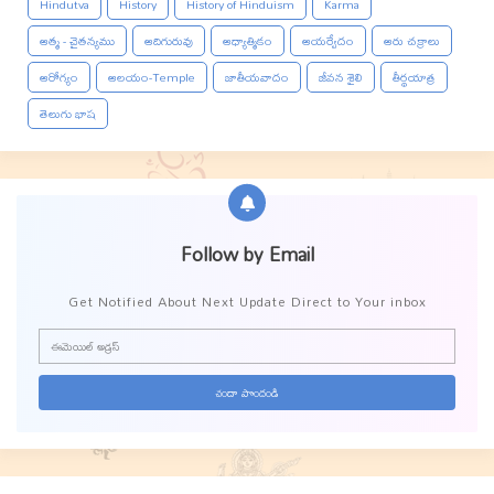
Hindutva
History
History of Hinduism
Karma
ఆత్మ - చైతన్యము
ఆదిగురువు
ఆధ్యాత్మికం
ఆయర్వేదం
ఆరు చక్రాలు
ఆరోగ్యం
ఆలయం-Temple
జాతీయవాదం
జీవన శైలి
తీర్థయాత్ర
తెలుగు భాష
Follow by Email
Get Notified About Next Update Direct to Your inbox