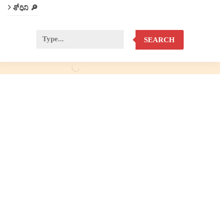
శోధిని 🔎
SEARCH