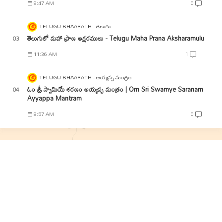
9:47 AM
0
TELUGU BHAARATH
తెలుగు
తెలుగులో మహా ప్రాణ అక్షరములు - Telugu Maha Prana Aksharamulu
11:36 AM
1
TELUGU BHAARATH
అయ్యప్ప మంత్రం
ఓం శ్రీ స్వామియే శరణం అయ్యప్ప మంత్రం | Om Sri Swamye Saranam
Ayyappa Mantram
8:57 AM
0