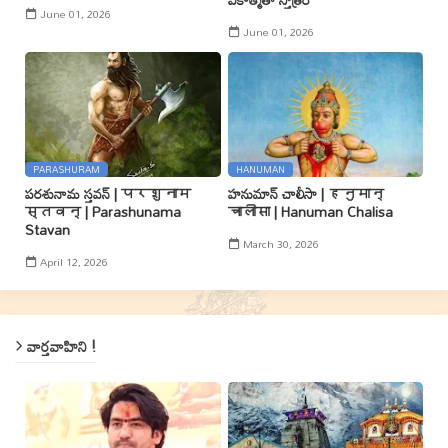
June 01, 2026
June 01, 2026
PARASHURAM
HANUMAN
పరశునామ స్తవన్ | परशुनाम
హనుమాన్ చాలీసా | हनुमान्
स्तवन् | Parashunama
चालीसा | Hanuman Chalisa
Stavan
March 30, 2026
April 12, 2026
వార్తవాహిని !