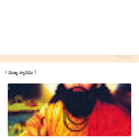
ముఖ్య వ్యాసము !