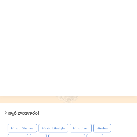
వ్యాస భాండాగారం!
Hindu Dharma
Hindu Lifestyle
Hinduism
Hindus