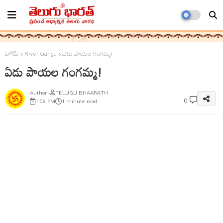
హోమ్
River Ganga
ఏడు పాయల గంగమ్మ!
ఏడు పాయల గంగమ్మ!
TELUGU BHAARATH
0
1:08 PM
1 minute read