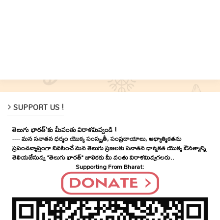
SUPPORT US !
తెలుగు భారత్'కు మీవంతు విరాళమివ్వండి !
----
మన సనాతన ధర్మం యొక్క సంస్కృతీ, సంప్రదాయాలు, ఆధ్యాత్మికతను
ప్రపంచవ్యాప్తంగా నివసించే మన తెలుగు ప్రజలకు సనాతన ధార్మికత యొక్క ఔనత్యాన్ని
తెలియజేసున్న "తెలుగు భారత్" జాలికకు మీ వంతు విరాళమివ్వగలరు..
Supporting From Bharat: