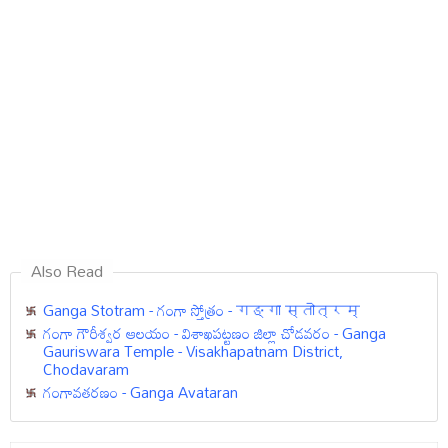
Also Read
Ganga Stotram - గంగా స్తోత్రం - गङ्गा स्तोत्रम्
గంగా గౌరీశ్వర ఆలయం - విశాఖపట్టణం జిల్లా చోడవరం - Ganga
Gauriswara Temple - Visakhapatnam District,
Chodavaram
గంగావతరణం - Ganga Avataran