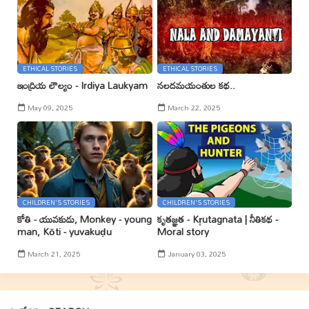
ETHICAL STORIES
ETHICAL STORIES
ఇంద్రియ లౌల్యం - Irdiya Laukyam
నలదమయంతుల కథ..
May 09, 2025
March 22, 2025
CHILDREN'S STORIES
CHILDREN'S STORIES
కోతి - యువకుడు, Monkey - young
కృతజ్ఞత - Kr̥utagnata | నీతికథ -
man, Kōti - yuvakuḍu
Moral story
March 21, 2025
January 03, 2025