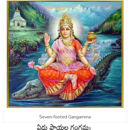
Seven-footed Gangamma
ఏడు పాయల గంగమ్మ