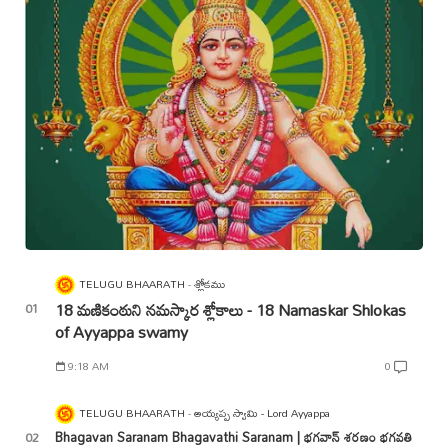
TELUGU BHAARATH
శ్లోకము
18 మణికంఠుని నమస్కార శ్లోకాలు - 18 Namaskar Shlokas
of Ayyappa swamy
9:18 AM
0
TELUGU BHAARATH
అయ్యప్ప స్వామి - Lord Ayyappa
Bhagavan Saranam Bhagavathi Saranam | భగవాన్ శరణం భగవతి