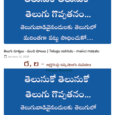
తెలుగు సూక్తులు - మంచి మాటలు | Telugu sūktulu - man̄ci māṭalu
January 12, 2026