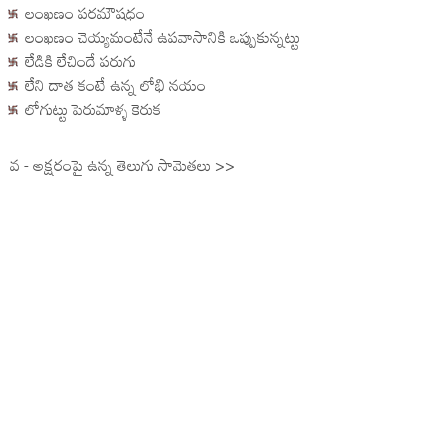
లంఖణం పరమౌషధం
లంఖణం చెయ్యమంటేనే ఉపవాసానికి ఒప్పుకున్నట్టు
లేడికి లేచిందే పరుగు
లేని దాత కంటే ఉన్న లోభి నయం
లోగుట్టు పెరుమాళ్ళ కెరుక
వ - అక్షరంపై ఉన్న తెలుగు సామెతలు >>