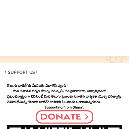
SUPPORT US !
తెలుగు భారత్'కు మీవంతు విరాళమివ్వండి !
----
మన సనాతన ధర్మం యొక్క సంస్కృతీ, సంప్రదాయాలు, ఆధ్యాత్మికతను
ప్రపంచవ్యాప్తంగా నివసించే మన తెలుగు ప్రజలకు సనాతన ధార్మికత యొక్క ఔనత్యాన్ని
తెలియజేసున్న "తెలుగు భారత్" జాలికకు మీ వంతు విరాళమివ్వగలరు..
Supporting From Bharat: