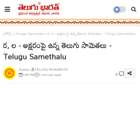
హోమ్
Telugu Sametalu
ర, ల - అక్షరంపై ఉన్న తెలుగు సామెతలు - Telugu Samethalu
ర, ల - అక్షరంపై ఉన్న తెలుగు సామెతలు -
Telugu Samethalu
TELUGU BHAARATH
0
7:00 PM
1 minute read