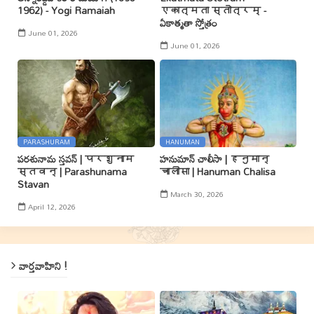
1962) - Yogi Ramaiah
एकात्मता स्तोत्रम् -
ఏకాత్మతా స్తోత్రం
June 01, 2026
June 01, 2026
PARASHURAM
HANUMAN
పరశునామ స్తవన్ | परशुनाम
హనుమాన్ చాలీసా | हनुमान्
स्तवन् | Parashunama
चालीसा | Hanuman Chalisa
Stavan
March 30, 2026
April 12, 2026
వార్తవాహిని !