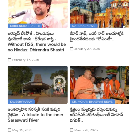
DHIRENDRA SHASTRI
NATIONAL NEWS
ఆరెస్సెస్ లేకపోతే.. హిందువులు
కేదార్ నాథ్, బదరీ నాథ్ ఆలయాల్లోకి
వుండేవారే కాదు : ధీరేంద్ర శాస్త్రి -
హైందవేతరులకు ‘‘నోఎంట్రీ’’..
Without RSS, there would be
January 27, 2026
no Hindus: Dhirendra Shastri
February 17, 2026
KALESHWARAM
DR. MOHAN BHAGWAT NEWS
అంతర్వాహిని సరస్వతీ నదికి పుష్కర
శ్రీశైలం మల్లన్నను దర్శించుకున్న
వైభవం - A tribute to the inner
ఆర్ఎస్ఎస్ సర్‌సంఘ్‌చాలక్ మోహన్
Saraswati River
భగవత్..
May 15, 2025
March 28, 2025