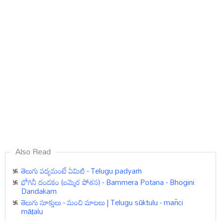
Also Read
తెలుగు పద్యమంటే ఏమిటి - Telugu padyaṁ
భోగినీ దండకం (బమ్మెర పోతన) - Bammera Potana - Bhogini
Dandakam
తెలుగు సూక్తులు - మంచి మాటలు | Telugu sūktulu - man̄ci
māṭalu