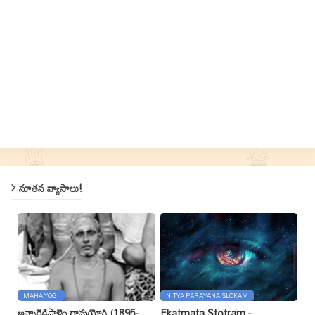
నూతన వ్యాసాలు!
MAHA YOGI
NITYA PARAYANA SLOKAM
అన్నారెడ్డిపాళెం రామయోగి (1895-
Ekatmata Stotram -