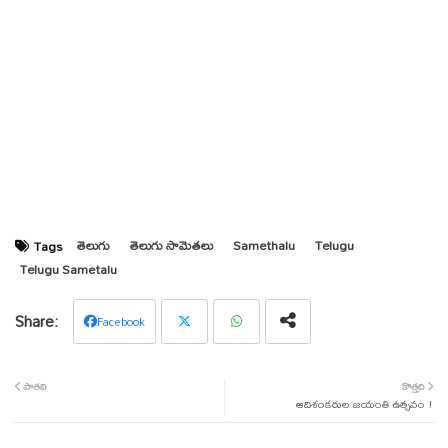
తెలుగు
తెలుగు సామెతలు
Samethalu
Telugu
Tags
Telugu Sametalu
Facebook
Twit
Wha
పాతది
కొత్తది
ter
tsap
ఆదిశంకరుల జయంతి ఉత్సవం !
p