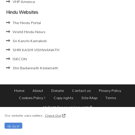
VHP America
Hindu Websites
The Hindu Portal
World Hindu News
Sri Kanchi Kamakoti
SHRI KASHI VISHWANATH
ISKCON
Shri Badarinath Kedarnath
Home
About
Donate
Contact us
Privacy Policy
Cookies Policy !
Copy rights
Site-Map
Terms
All Right Reserved Copyright ©
Our website uses cookies..
Check Out
Ok, Go it!