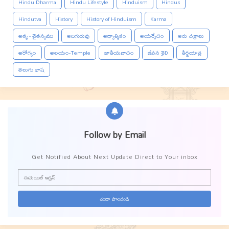
Hindu Dharma
Hindu Lifestyle
Hinduism
Hindus
Hindutva
History
History of Hinduism
Karma
ఆత్మ - చైతన్యము
ఆదిగురువు
ఆధ్యాత్మికం
ఆయర్వేదం
ఆరు చక్రాలు
ఆరోగ్యం
ఆలయం-Temple
జాతీయవాదం
జీవన శైలి
తీర్థయాత్ర
తెలుగు భాష
Follow by Email
Get Notified About Next Update Direct to Your inbox