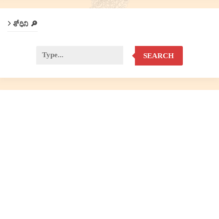
శోధిని 🔎
SEARCH