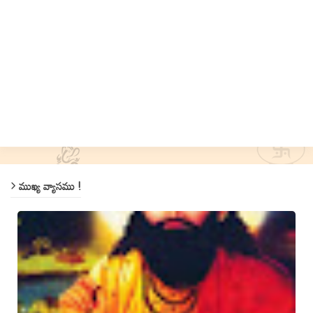
ముఖ్య వ్యాసము !