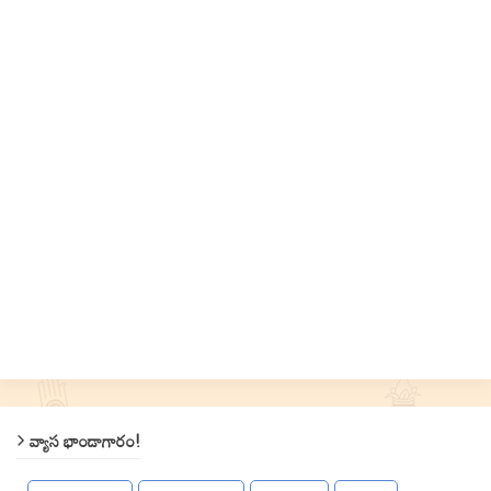
వ్యాస భాండాగారం!