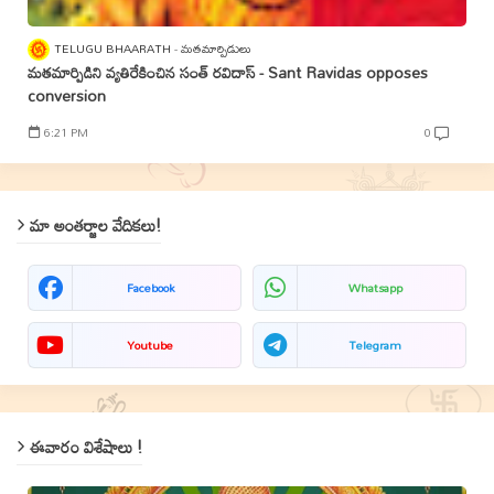
TELUGU BHAARATH
మతమార్పిడులు
మతమార్పిడిని వ్యతిరేకించిన సంత్‌ రవిదాస్‌ - Sant Ravidas opposes
conversion
6:21 PM
0
మా అంతర్జాల వేదికలు!
Facebook
Whatsapp
Youtube
Telegram
ఈవారం విశేషాలు !