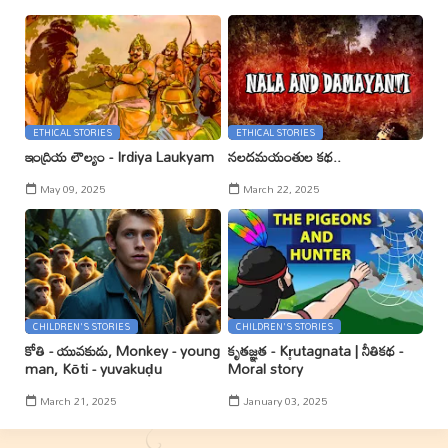
ETHICAL STORIES
ETHICAL STORIES
ఇంద్రియ లౌల్యం - Irdiya Laukyam
నలదమయంతుల కథ..
May 09, 2025
March 22, 2025
CHILDREN'S STORIES
CHILDREN'S STORIES
కోతి - యువకుడు, Monkey - young
కృతజ్ఞత - Kr̥utagnata | నీతికథ -
man, Kōti - yuvakuḍu
Moral story
March 21, 2025
January 03, 2025