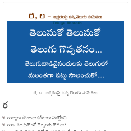
ర, ల - అక్షరంపై ఉన్న తెలుగు సామెతలు
ర
రాజ్యాలు పోయినా కిరీటాలు వదల్లేదని
రాజు తలచుకొంటే దెబ్బలకు కొదవా?