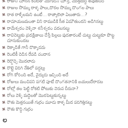
రాజుని చూసిన కంటితో మొగుడిని చూస్తే, మొత్తబుద్ది అవుతుంది
రాజుల సొమ్ము రాళ్ళ పాలు,దొరల సొమ్ము దొంగల పాలు
రాత రాళ్ళేలమని ఉంటే... రాజ్యాలెలా ఏలుతారు...?
రామాయణమంతా విని రాముడికి సీత ఏమౌతుందని అడిగినట్టు
రామేశ్వరం వెళ్ళినా శనీశ్వరం వదలనట్టు
రావిచెట్టుకు ప్రదక్షిణాలు చేస్తే పిల్లలు పుడతారంటే చుట్టు చుట్టుకూ పొట్ట
చూసుకుందట
రెక్కాడితే గానీ డొక్కాడదు
రెంటికీ చెడిన రేవడి చందాన
రెడ్డొచ్చె మొదలాడు
రొట్టె విరిగి నేతిలో పడ్డట్లు
రోగి కోరింది అదే, వైద్యుడు ఇచ్చింది అదే
రోజులు మంచివని పగటి పూటే దొంగతనానికి బయలుదేరాడట
రోట్లో తల పెట్టి రోకటి పోటుకు వెరువ దీరునా?
రోలు వెళ్ళి మద్దెలతో మొరపెట్టుకున్నట్టు
రౌతు మెత్తనయితే గుర్రం మూడు కాళ్ళ మీద పరిగెత్తినట్టు
రౌతు కొద్ది గుర్రం
ల