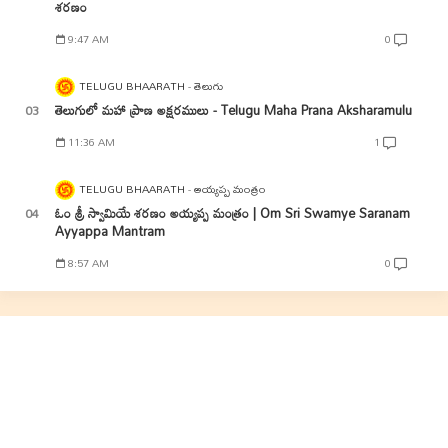
శరణం
9:47 AM
0
TELUGU BHAARATH
తెలుగు
తెలుగులో మహా ప్రాణ అక్షరములు - Telugu Maha Prana Aksharamulu
11:36 AM
1
TELUGU BHAARATH
అయ్యప్ప మంత్రం
ఓం శ్రీ స్వామియే శరణం అయ్యప్ప మంత్రం | Om Sri Swamye Saranam
Ayyappa Mantram
8:57 AM
0