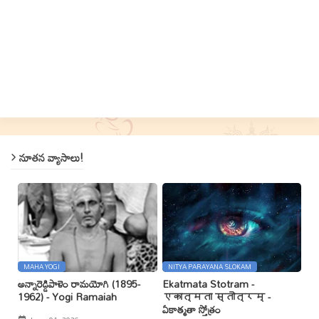
నూతన వ్యాసాలు!
MAHA YOGI
NITYA PARAYANA SLOKAM
అన్నారెడ్డిపాళెం రామయోగి (1895-
Ekatmata Stotram -
1962) - Yogi Ramaiah
एकात्मता स्तोत्रम् -
ఏకాత్మతా స్తోత్రం