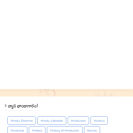
వ్యాస భాండాగారం!
Hindu Dharma
Hindu Lifestyle
Hinduism
Hindus
Hindutva
History
History of Hinduism
Karma