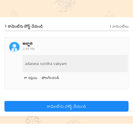
1 కామెంట్‌లు
కామెంట్‌ను పోస్ట్ చేయండి
అజ్ఞాత
2:59 PM
adarana sontha vakyam
రిప్లయి
తొలగించండి
కామెంట్‌ను పోస్ట్ చేయండి