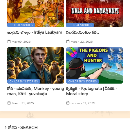
ETHICAL STORIES
ETHICAL STORIES
ఇంద్రియ లౌల్యం - Irdiya Laukyam
నలదమయంతుల కథ..
May 09, 2025
March 22, 2025
CHILDREN'S STORIES
CHILDREN'S STORIES
కోతి - యువకుడు, Monkey - young
కృతజ్ఞత - Kr̥utagnata | నీతికథ -
man, Kōti - yuvakuḍu
Moral story
March 21, 2025
January 03, 2025
శోదిని - SEARCH