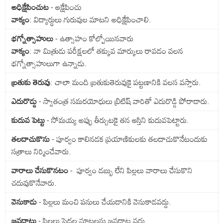
అధిక్షేపించుట
- ఆక్షేపించు
వాక్యం
: విద్యార్థులు గురువుల మాటని అధిక్షేపించాలి.
భగ్నోత్సాహులు
- ఉత్సాహం కోల్పోయినవారు
వాక్యం
: నా మిత్రుడు పరీక్షలలో తక్కువ మార్కులు రావడం వలన
భగ్నోత్సాహులుగా ఉన్నాడు.
బ్రతుకు తెరువు
: చాలా మంది బ్రతుకుతెరువుకై పట్టణానికి వలస వస్తారు.
ఎదురొడ్డు
- స్వాతంత్ర సమరయోధులు బ్రిటిష్ వారితో ఎదురొడ్డి పోరాడారు.
కుదువ పెట్టు
- సోమయ్య అప్పు తీర్చుటకై తన ఆస్తిని కుదువపెట్టారు.
తలదాచుకొను
- పూర్వం కాలినడక ప్రయాణికులకు తలదాచుకొనేటందుకు
సత్రాలు నిర్మించేవారు.
వారాలు చేసుకొనటం
- పూర్వం డబ్బు లేని పిల్లలు వారాలు చేసుకొని
చదువుకొనేవారు.
వెనుకాడు
- పిల్లలు మంచి పనులు చేయడానికి వెనుకాడవద్దు.
జవదాటు
- పిల్లలు పెద్దల మాటలను జవదాట వద్దు.