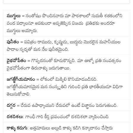
ముగ్ధులు
= సంతోషం పొందినవారు మా పాఠశాలలో సుమతీ శతకంలోని
వంద పద్యాలనూ ఆపకుండా అప్పజెప్పిన విజయ ప్రతిభకు అందరూ
ముగ్ధులు అయ్యారు.
పునీతం
= పవిత్రం రాముడు, కృష్ణుడు, బుద్ధుడు మొదలైన మహనీయుల
పాదాల స్పర్శతో మన నేల పునీతమైంది.
వైభవోపేతం
= గొప్పదనంతో కూడుకొన్నది. మా ఊళ్ళో ప్రతి సంవత్సరం
వైభవోపేతంగా తిరునాళ్ళు జరుగుతాయి.
జగజ్జేగీయమానం
= లోకంలో మిక్కిలి కొనియాడబడినది.
జగజ్జేగీయమానమైన మన సంస్కృతిని గురించి ప్రతి భారతీయుడూ విధిగా
తెలుసుకోవాలి.
దగ్గర
= చేరువ ఉపాధ్యాయుని చేరువలో ఉంటే విజ్ఞానం పెరుగుతుంది.
దశదిశలు
: గాంధీ గారి కీర్తి ప్రపంచంలో దశదిశలా వ్యాపించింది
కాళ్ళు కడుగు
: అత్తమామలు అల్లుడి కాళ్ళు కడిగి కన్యాదానం చేస్తారు