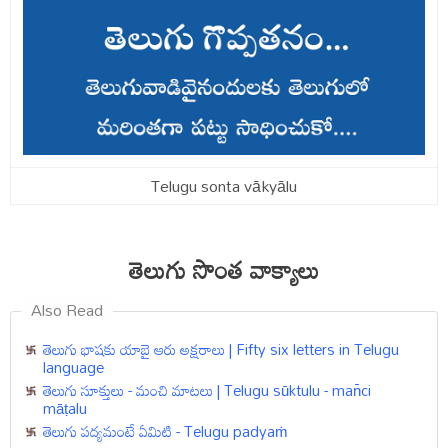
Telugu sonta vākyālu
తెలుగు సొంత వాక్యాలు
Also Read
తెలుగు భాషకు యాబై ఆరు అక్షరాలు | Fifty six letters in Telugu
language
తెలుగు సూక్తులు - మంచి మాటలు | Telugu sūktulu - man̄ci
māṭalu
తెలుగు పద్యమంటే ఏమిటి - Telugu padyaṁ