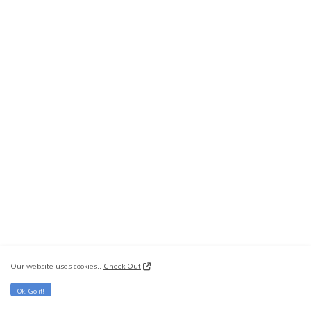
Our website uses cookies..
Check Out
Ok, Go it!