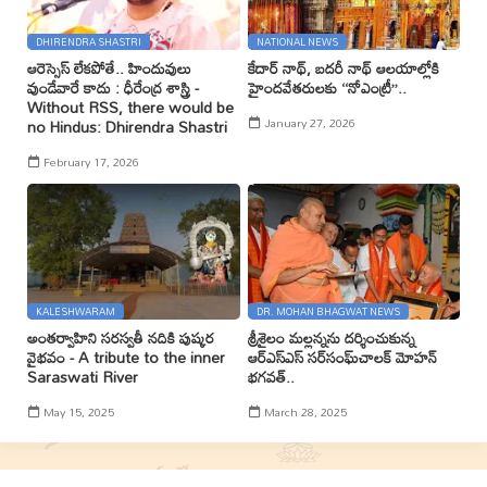
DHIRENDRA SHASTRI
NATIONAL NEWS
ఆరెస్సెస్ లేకపోతే.. హిందువులు
కేదార్ నాథ్, బదరీ నాథ్ ఆలయాల్లోకి
వుండేవారే కాదు : ధీరేంద్ర శాస్త్రి -
హైందవేతరులకు ‘‘నోఎంట్రీ’’..
Without RSS, there would be
January 27, 2026
no Hindus: Dhirendra Shastri
February 17, 2026
KALESHWARAM
DR. MOHAN BHAGWAT NEWS
అంతర్వాహిని సరస్వతీ నదికి పుష్కర
శ్రీశైలం మల్లన్నను దర్శించుకున్న
వైభవం - A tribute to the inner
ఆర్ఎస్ఎస్ సర్‌సంఘ్‌చాలక్ మోహన్
Saraswati River
భగవత్..
May 15, 2025
March 28, 2025