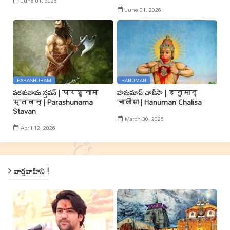
June 01, 2026
June 01, 2026
PARASHURAM
HANUMAN
పరశునామ స్తవన్ | परशुनाम
హనుమాన్ చాలీసా | हनुमान्
स्तवन् | Parashunama
चालीसा | Hanuman Chalisa
Stavan
March 30, 2026
April 12, 2026
వార్తవాహిని !