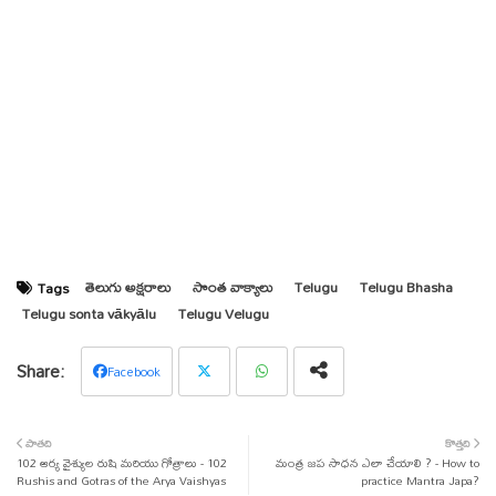
తెలుగు అక్షరాలు
సొంత వాక్యాలు
Telugu
Telugu Bhasha
Tags
Telugu sonta vākyālu
Telugu Velugu
Facebook
Twit
Wha
పాతది
కొత్తది
102 ఆర్య వైశ్యుల రుషి మరియు గోత్రాలు - 102
ter
tsap
మంత్ర జప సాధన ఎలా చేయాలి ? - How to
Rushis and Gotras of the Arya Vaishyas
practice Mantra Japa?