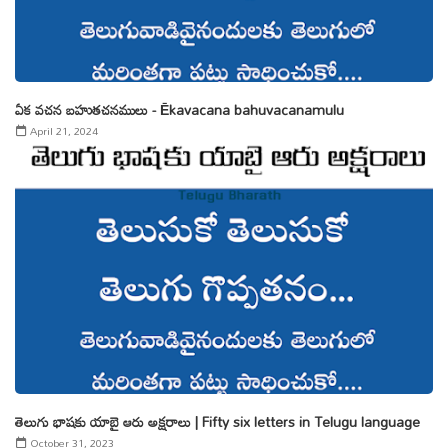
ఏక వచన బహుతచనములు - Ēkavacana bahuvacanamulu
April 21, 2024
తెలుగు భాషకు యాబై ఆరు అక్షరాలు | Fifty six letters in Telugu language
October 31, 2023