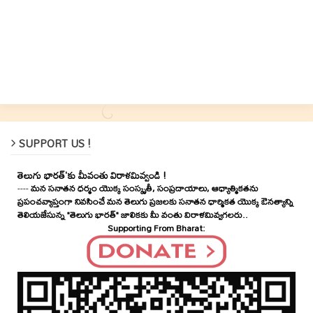
SUPPORT US !
తెలుగు భారత్'కు మీవంతు విరాళమివ్వండి !
----
మన సనాతన ధర్మం యొక్క సంస్కృతీ, సంప్రదాయాలు, ఆధ్యాత్మికతను
ప్రపంచవ్యాప్తంగా నివసించే మన తెలుగు ప్రజలకు సనాతన ధార్మికత యొక్క ఔనత్యాన్ని
తెలియజేసున్న "తెలుగు భారత్" జాలికకు మీ వంతు విరాళమివ్వగలరు..
Supporting From Bharat: