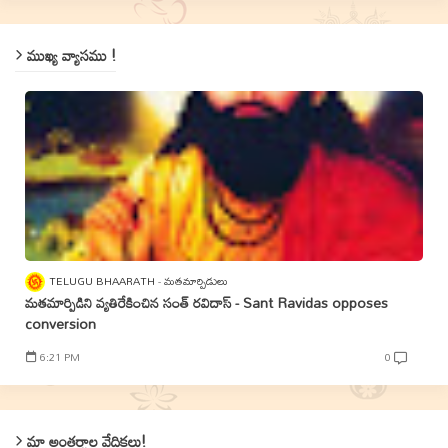
ముఖ్య వ్యాసము !
TELUGU BHAARATH
మతమార్పిడులు
మతమార్పిడిని వ్యతిరేకించిన సంత్‌ రవిదాస్‌ - Sant Ravidas opposes
conversion
6:21 PM
0
మా అంతర్జాల వేదికలు!