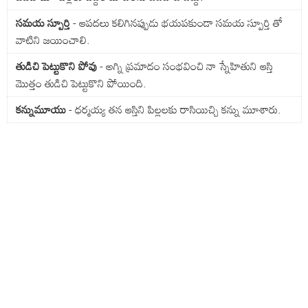
సమయ స్పూర్తి
- ఆపదలు కలిగినప్పుడు భయపకుండా సమయ స్పూర్తి తో
వాటిని జయించాలి.
తుడిచి పెట్టుకొని పోవు
- అగ్ని ప్రమాదం సంభవించి నా స్నేహితుని ఆస్తి
మొత్తం తుడిచి పెట్టుకొని పోయింది.
కన్నుమూయు
- ధర్మయ్య తన ఆస్తిని పిల్లలకు రాసియిచ్చి కన్ను మూశారు.