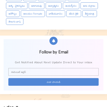
ఆత్మ - చైతన్యము
ఆదిగురువు
ఆధ్యాత్మికం
ఆయర్వేదం
ఆరు చక్రాలు
ఆరోగ్యం
ఆలయం-Temple
జాతీయవాదం
జీవన శైలి
తీర్థయాత్ర
తెలుగు భాష
Follow by Email
Get Notified About Next Update Direct to Your inbox