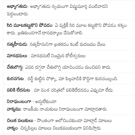
అభ్యాగతుడు
: అభ్యాగతుడు స్వయంగా విష్ణుమూర్తి వంటివాడని
పెద్దలంటారు.
సిరి మూటకట్టుకొని పోవడం
: ఏ వ్యక్తికీ సిరి మూట కట్టుకొని పోవడం శక్యం
కాదు. బ్రతికుండగానే దానధర్మాలు చేసుకోవాలి.
సత్యహీనుడు
: సత్యహీనునిగా బ్రతకడం కంటే మరణము మేలు
మానధనులు
: మానధనులే నిజమైన కోటీశ్వరులు
చేతులొగ్గు
: ఎవరి దగ్గరా చేతులొగ్గి యాచించడం మంచిపని కాదు.
కురచగుట
: దర్జీ కుట్టిన చొక్కా, మా పిల్లవాడికి కొద్దిగా కురచయ్యింది.
పలికి లేదనుట
: మా వంశ చరిత్రలో పలికిలేదనడం ఎప్పుడూ లేదు.
నిరాఘంటంగా
- అడ్డులేకుండా
వాక్యము
: రాజకీయ నాయకులు నిరాఘంటంగా మాట్లాడతారు.
చిలుక పలుకులు
- సొంతంగా ఆలోచించకుండా మాట్లాడే మాటలు
వాక్యం
: చిన్నపిల్లల మాటలు చిలుకపలుకులుగా వినిపిస్తారు.