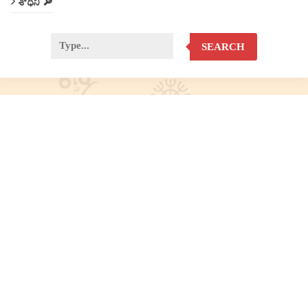
శోధిని 🔎
SEARCH