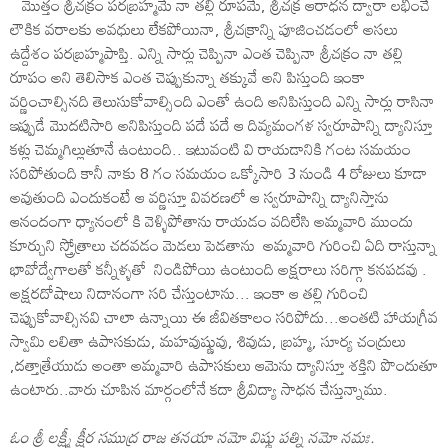
మొత్తం శ్రీచక్రం పరబ్రహ్మమే నా తల్లి రూపమే, శ్రీచక్ర ఆరాధన ద్వారా లభించే
లౌకిక వరాలకు అవధులు లేకపోయినా, శ్రీచక్రాన్ని పూజించడంలో అసలు
ఉద్దేశం పరబ్రహ్మపాప్తి. ఎన్ని సార్లు చెప్పినా ఎంత చెప్పినా శ్రీచక్రం నా తల్లి
రూపం అని తెలిసాక ఎంత చెప్పుకున్నా తక్కువే అని పిస్తుంది ఇంకా
వర్ణించాల్సినది తెలుసుకోవాల్సింది ఎంతో ఉంది అనిపిస్తుంది ఎన్ని సార్లు రాసినా
ఇప్పుడే మొదటిసారి అనిపిస్తుంది పదే పదే ఆ దివ్యమంగళ స్వరూపాన్ని ద్యానిస్తూ
కళ్లు చెమ్మగిల్లుతూనే ఉంటుంది.. ఇటువంటి వి రాయడానికి గంట సమయం
సరిపోతుంది కానీ నాకు 8 గం సమయం ఒక్కోసారి 3 నుండి 4 రోజులు కూడా
అవుతుంది ఎందుకంటే ఆ వర్ణిస్తూ వివరణలో ఆ స్వరూపాన్ని ద్యానిస్తాను
ఆనందంగా ధ్యానంలో కి వెళ్ళిపోతాను రాయడం వదిలేసి అమ్మవారి ముందు
కూర్చుని స్త్రోత్రాలు చదవడం మెడలు పెడతాను అమ్మవారి గురించి ఏది రాస్తున్నా
భావోద్వేగాలతో కన్నీళ్ళతో నిండిపోయి ఉంటుంది అక్షరాలు సరిగ్గా కనపడవు .
అక్షరదోషాలు నిదానంగా సరి చేస్తుంటాను... ఇంకా ఆ తల్లి గురించి
చెప్పుకోవాల్సినవి చాలా ఉన్నాయి ఈ జీవితకాలం సరిపోదు...అంతటి హాయగ్రీవ
స్వామి లలితా ఉపాసకుడు, మహవుష్ణువు, శివుడు, బ్రహ్మ, సూర్య చంద్రులు
,దత్తాత్రేయుడు అంతా అమ్మవారి ఉపాసకులు ఆమెను ద్యానిస్తూ శక్తిని పొందుతూ
ఉంటారు..వారు చూపిన మార్గంలోనే కదా శ్రీవిద్యా సాధన చేస్తున్నాము.
ఓం శ్రీ లక్ష్మీ క్షీర సముద్ర రాజ తనయా నమో విష్ణు పత్ని నమో నమః.