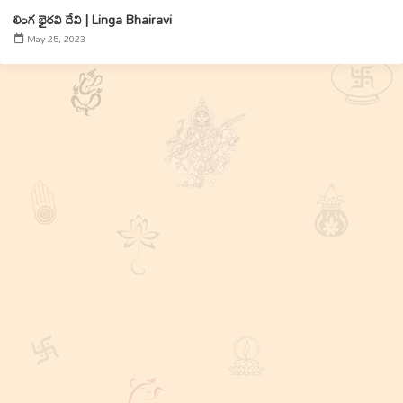
లింగ భైరవి దేవి | Linga Bhairavi
May 25, 2023