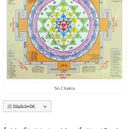
Sri Chakra
విషయసూచిక: