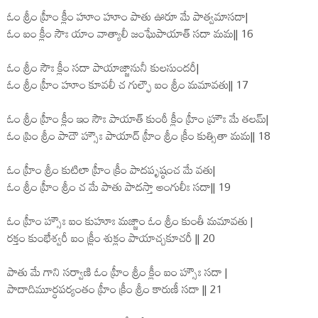
ఓం శ్రీం హ్రీం క్లీం హూం హూం పాతు ఊరూ మే పాత్వమాసదా|
ఓం ఐం క్లీం సౌః యాం వాత్యాలీ జంఘేపాయాత్ సదా మమ|| 16
ఓం శ్రీం సౌః క్లీం సదా పాయాజ్జానునీ కులసుందరీ|
ఓం శ్రీం హ్రీం హూం కూవలీ చ గుల్ఫౌ ఐం శ్రీం మమావతు|| 17
ఓం శ్రీం హ్రీం క్లీం ఇం సౌః పాయాత్ కుంఠీ క్లీం హ్రీం హ్రౌః మే తలమ్|
ఓం ప్రిం శ్రీం పాదౌ హ్సౌః పాయాద్ హ్రీం శ్రీం క్రీం కుత్సితా మమ|| 18
ఓం హ్రీం శ్రీం కుటిలా హ్రీం క్రీం పాదపృష్ఠంచ మే వతు|
ఓం శ్రీం హ్రీం శ్రీం చ మే పాతు పాదస్తా అంగులీః సదా|| 19
ఓం హ్రీం హ్సౌః ఐం కుహూః మజ్జాం ఓం శ్రీం కుంతీ మమావతు |
రక్తం కుంభేశ్వరీ ఐం క్ర్లీం శుక్లం పాయాచ్చకూచరీ || 20
పాతు మే గాని సర్వాణి ఓం హ్రీం శ్రీం క్లీం ఐం హ్సౌః సదా |
పాదాదిమూర్ధపర్యంతం హ్రీం క్రీం శ్రీం కారుణీ సదా || 21