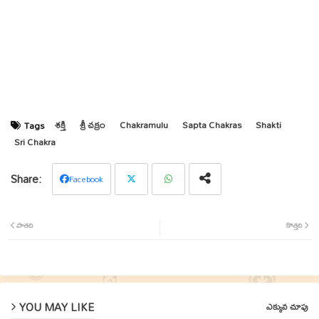
శక్తి
శ్రీ చక్రం
Chakramulu
Sapta Chakras
Shakti
Tags
Sri Chakra
Facebook
Twit
Wha
పాతది
కొత్తది
ter
tsap
p
YOU MAY LIKE
ఎక్కువ చూపు