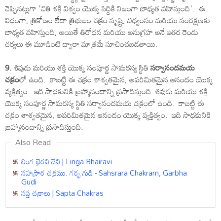
చెప్పినట్లుగా 'చితి శక్తి విశ్వం యొక్క సిద్ధికి నిజంగా బాధ్యత వహిస్తుంది'. ఈ
విధంగా, త్రికోణం లేదా త్రిభుజం చక్రం సృష్టి, విధ్వంసం మరియు సంరక్షణకు
బాధ్యత వహిస్తుంది, అయితే తిరోధన మరియు అనుగ్రహ అనే ఇతర రెండు
చర్యలు ఈ మూడింటి ద్వారా మాత్రమే సూచించబడతాయి.
9.
శివుడు మరియు శక్తి యొక్క సంపూర్ణ సామరస్య స్థితి
సర్వానందమయ
చక్రం
లో ఉంది. కాబట్టి ఈ చక్రం శాశ్వతమైన, అపరిమితమైన ఆనందం యొక్క
వ్యక్తిత్వం. ఇది సాధకునికి బ్రహ్మానందాన్ని ప్రసాదిస్తుంది. శివుడు మరియు శక్తి
యొక్క సంపూర్ణ సామరస్య స్థితి సర్వానందమయ చక్రంలో ఉంది. కాబట్టి ఈ
చక్రం శాశ్వతమైన, అపరిమితమైన ఆనందం యొక్క వ్యక్తిత్వం. ఇది సాధకునికి
బ్రహ్మానందాన్ని ప్రసాదిస్తుంది.
Also Read
లింగ భైరవి దేవి | Linga Bhairavi
సహస్రార చక్రము: గర్భ గుడి - Sahsrara Chakram, Garbha
Gudi
సప్త చక్రాలు | Sapta Chakras