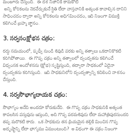
మంజూరు చేస్తుంది. ఈ దశ నిజానికి కామకోటి
అన్ని కోరికలను నెరవేర్చుకునే స్థితి లేదా వాస్తవానికి అత్యంత కావాల్సిన దానిని
సాధించడం ద్వారా అన్ని కోరికలను అధిగమించడం, ఇది నిజంగా విముక్తి
కలిగించే బ్రహ్మ జ్ఞానం.
3. సర్వసంక్షోభన చక్రం:
రద్దు సమయంలో, పృథ్వీ నుండి శివుడి వరకు అన్ని తత్వాలు ఒకదానికొకటి
కరిగిపోతాయి. ఈ గొప్ప చక్రం అన్ని తత్వాలలో ద్వంద్వతను కలిగించే
విధ్వంసక ఆందోళనను (క్షోభ) సృష్టిస్తుంది, తద్వారా సాధకంలో ఏదైనా
ద్వంద్వతను కరిగిస్తుంది. ఇది సాధకునిలోని ద్వంద్వత్వాన్ని కదిలించి నాశనం
చేస్తుంది.
4. సర్వసౌభాగ్యదాయక చక్రం:
సౌభాగ్యం అనేది అందరూ కోరుకునేది. ఈ గొప్ప చక్రం సాధకునికి అత్యంత
కావలసిన వస్తువును ఇస్తుంది, అది గొప్ప పరమశివుడు లేదా మహాత్రిపురసుందరి
తప్ప మరొకటి కాదు. ఒక సాధకుడు తన ప్రియమైన తల్లికి మించిన గొప్ప
అదృష్టాన్ని లేదా భాగ్యము ఏముంటుంది? ఆ విధంగా ఈ చక్రం నిజంగా