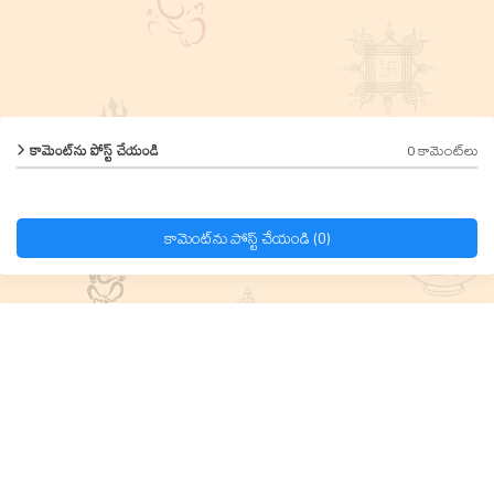
0 కామెంట్‌లు
కామెంట్‌ను పోస్ట్ చేయండి
కామెంట్‌ను పోస్ట్ చేయండి (0)