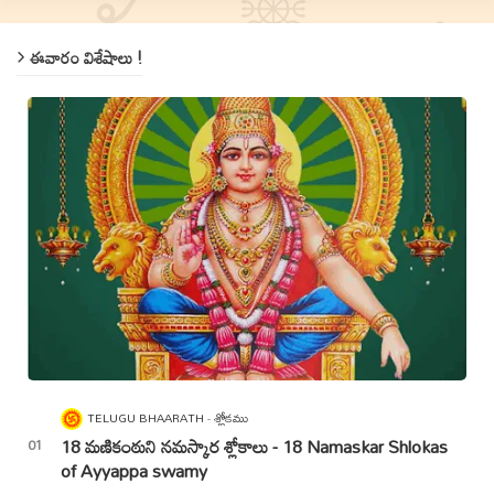
ఈవారం విశేషాలు !
TELUGU BHAARATH
శ్లోకము
18 మణికంఠుని నమస్కార శ్లోకాలు - 18 Namaskar Shlokas
of Ayyappa swamy