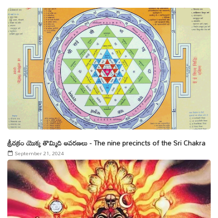
శ్రీచక్రం యొక్క తొమ్మిది ఆవరణలు - The nine precincts of the Sri Chakra
September 21, 2024