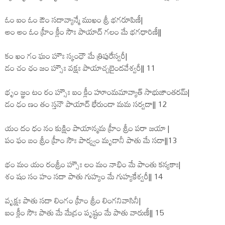
ఓం ఐం ఓం ఔం సదావ్యాన్మే ముఖం శ్రీ భగరూపిణీ|
అం అం ఓం హ్రీం క్లీం సౌః పాయాద్ గలం మే భగధారిణీ||
కం ఖం గం ఘం హౌః స్కంధౌ మే త్రిపురేస్వరీ|
డం చం ఛం జం హ్సౌః వక్షః పాయాచ్చబైందవేశ్వరీ|| 11
భృం జ్ఞం టం ఠం హ్సౌః ఐం క్లీం హూంమమావ్యాత్ సాభుజాంతరమ్|
డం ఢం ణం తం స్తనౌ పాయాద్ భేరుండా మమ సర్వదా|| 12
యం దం ధం నం కుక్షిం పాయాన్మమ హ్రీం శ్రీం పరా జయా |
పం ఫం బం శ్రీం హ్రీం సౌః పార్శ్వం మృడానీ పాతు మే సదా||13
భం మం యం రంశ్రీం హ్సౌః లం మం నాభిం మే పాంతు కన్యకాః|
శం షం సం హం సదా పాతు గుహ్యం మే గుహ్యకేశ్వరీ|| 14
వృక్షః పాతు సదా లింగం హ్రీం శ్రీం లింగనివాసినీ|
ఐం క్లీం సౌః పాతు మే మేడ్రం పృష్టం మే పాతు వారుణీ|| 15