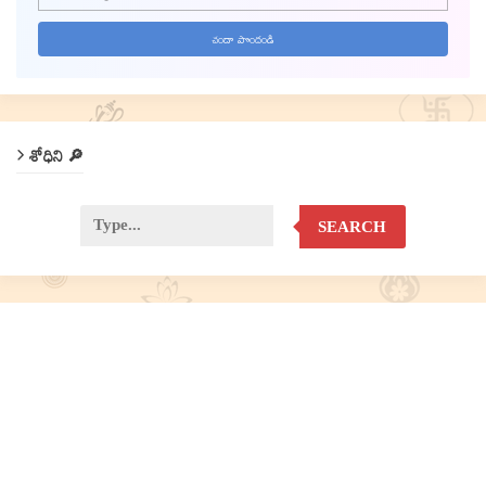
శోధిని 🔎
SEARCH