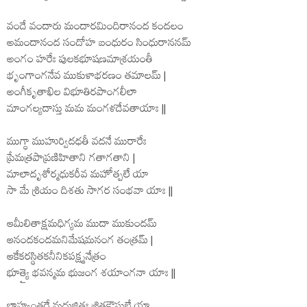
వందే వందారు మందారమిందిరానంద కందలం
అమందానంద సందోహ బంధురం సింధురాననమ్
అంగం హరేః పులకభూషణమాశ్రయంతీ
భృంగాంగనేవ ముకుళాభరణం తమాలమ్ |
అంగీకృతాఖిల విభూతిరపాంగలీలా
మాంగల్యదాస్తు మమ మంగళదేవతాయాః ||
ముగ్ధా ముహుర్విదధతీ వదనే మురారేః
ప్రేమత్రపాప్రణిహితాని గతాగతాని |
మాలాదృశోర్మధుకరీవ మహోత్పలే యా
సా మే శ్రియం దిశతు సాగర సంభవా యాః ||
ఆమీలితాక్షమధిగ్యమ ముదా ముకుందమ్
ఆనందకందమనిమేషమనంగ తంత్రమ్ |
ఆకేకరస్థితకనీనికపక్ష్మనేత్రం
భూత్యై భవన్మమ భుజంగ శయాంగనా యాః ||
బాహ్వంతరే మధుజితః శ్రితకౌస్తుభే యా