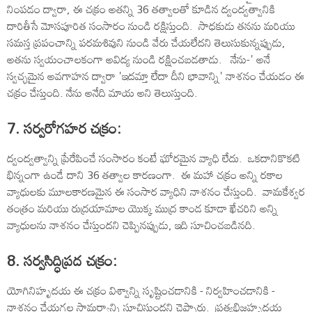
నింపడం ద్వారా, ఈ చక్రం అతన్ని 36 తత్వాలతో కూడిన ద్వంద్వత్వానికి
దారితీసే మోసపూరిత సంసారం నుండి రక్షిస్తుంది. సాధకుడు తనను మరియు
సమస్త ప్రపంచాన్ని పరమశివుని నుండి వేరు చేయలేదని తెలుసుకున్నప్పుడు,
అతను స్వయంచాలకంగా అవిద్య నుండి రక్షించబడతాడు. నేను-' అనే
స్వచ్ఛమైన అవగాహన ద్వారా 'ఇదమ్తా లేదా దీని భావాన్ని' నాశనం చేయడం ఈ
చక్రం చేస్తుంది. నేను అనేది మాయ అని తెలుస్తుంది.
7. సర్వరోగహర చక్రం:
ద్వంద్వత్వాన్ని ప్రేరేపించే సంసారం కంటే ఘోరమైన వ్యాధి లేదు. ఒకదానికొకటి
భిన్నంగా ఉండే దాని 36 తత్వాల కారణంగా. ఈ మహా చక్రం అన్ని రకాల
వ్యాధులకు మూలకారణమైన ఈ సంసార వ్యాధిని నాశనం చేస్తుంది. వామకేశ్వర
తంత్రం మరియు రుద్రయామాల యొక్క ముద్ర కాండ కూడా ఖేచరిని అన్ని
వ్యాధులను నాశనం చేస్తుందని చెప్పినప్పుడు, ఇది సూచించబడినది.
8. సర్వసిద్ధిప్రద చక్రం:
యోగినిహృదయ ఈ చక్రం విశ్వాన్ని సృష్టించడానికి - నిర్వహించడానికి -
నాశనం చేయగల సామర్థ్యాన్ని సూచిస్తుందని చెప్పారు. ప్రత్యభిజ్ఞహృదయ