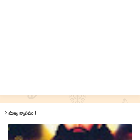
ముఖ్య వ్యాసము !