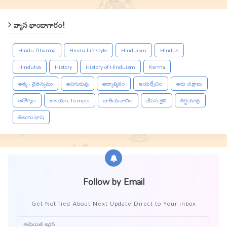
వ్యాస భాండాగారం!
Hindu Dharma
Hindu Lifestyle
Hinduism
Hindus
Hindutva
History
History of Hinduism
Karma
ఆత్మ - చైతన్యము
ఆదిగురువు
ఆధ్యాత్మికం
ఆయర్వేదం
ఆరు చక్రాలు
ఆరోగ్యం
ఆలయం-Temple
జాతీయవాదం
జీవన శైలి
తీర్థయాత్ర
తెలుగు భాష
Follow by Email
Get Notified About Next Update Direct to Your inbox