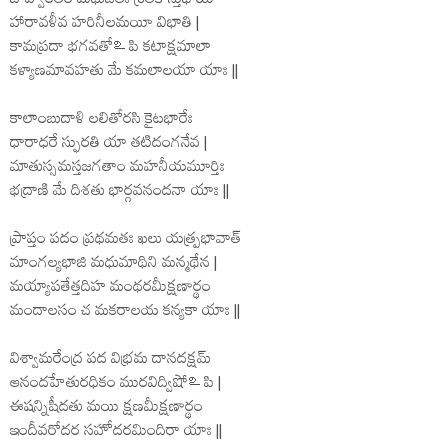
హారావళీవ హరినీలమయీ విభాతి |
కామప్రదా భగవతో ‌உపి కటాక్షమాలా
కళ్యాణమావహతు మే కమలాలయా యాః ||
కాలాంబుదాళి లలితోరసి కైటభారేః
ధారాధరే స్ఫురతి యా తటిదంగనేవ |
మాతుస్సమస్తజగతాం మహనీయమూర్తిః
భద్రాణి మే దిశతు భార్గవనందనా యాః ||
ప్రాప్తం పదం ప్రథమతః ఖలు యత్ప్రభావాత్
మాంగల్యభాజి మధుమాథిని మన్మథేన |
మయ్యాపతేత్తదిహ మంథరమీక్షణార్థం
మందాలసం చ మకరాలయ కన్యకా యాః ||
విశ్వామరేంద్ర పద విభ్రమ దానదక్షమ్
ఆనందహేతురధికం మురవిద్విషో ‌உపి |
ఈషన్నిషీదతు మయి క్షణమీక్షణార్థం
ఇందీవరోదర సహోదరమిందిరా యాః ||