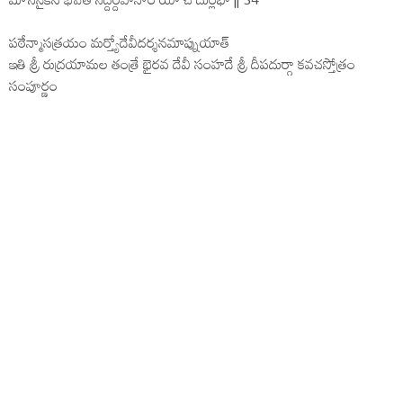
పఠేన్మాసత్రయం మర్త్యోదేవీదర్శనమాప్నుయాత్
ఇతి శ్రీ రుద్రయామల తంత్రే భైరవ దేవీ సంహదే శ్రీ దీపదుర్గా కవచస్తోత్రం
సంపూర్ణం