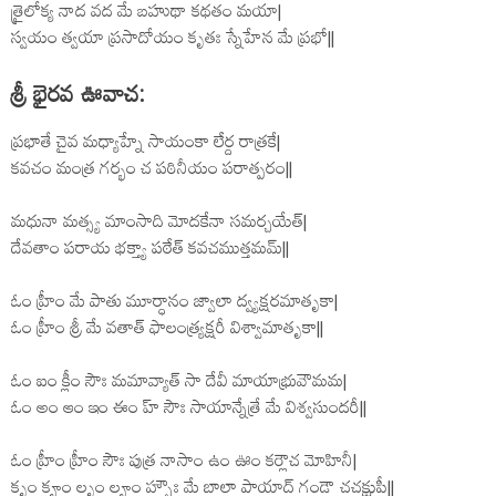
త్రైలోక్య నాద వద మే బహుథా కథతం మయా|
స్వయం త్వయా ప్రసాదోయం కృతః స్నేహేన మే ప్రభో||
శ్రీ భైరవ ఊవాచ:
ప్రభాతే చైవ మధ్యాహ్నే సాయంకా లేర్ద రాత్రకే|
కవచం మంత్ర గర్భం చ పఠినీయం పరాత్పరం||
మధునా మత్స్య మాంసాది మోదకేనా సమర్చయేత్|
దేవతాం పరాయ భక్త్యా పఠేత్ కవచముత్తమమ్||
ఓం హ్రీం మే పాతు మూర్ధానం జ్వాలా ద్వ్యక్షరమాతృకా|
ఓం హ్రీం శ్రీ మే వతాత్ ఫాలంత్ర్యక్షరీ విశ్వామాతృకా||
ఓం ఐం క్లీం సౌః మమావ్యాత్ సా దేవీ మాయాభ్రువౌమమ|
ఓం అం ఆం ఇం ఈం హ్ సౌః సాయాన్నేత్రే మే విశ్వసుందరీ||
ఓం హ్రీం హ్రీం సౌః పుత్ర నాసాం ఉం ఊం కర్లౌచ మోహినీ|
కృం కౄం లృం లౄం హ్సౌః మే బాలా పాయాద్ గండౌ చచక్షుపీ||