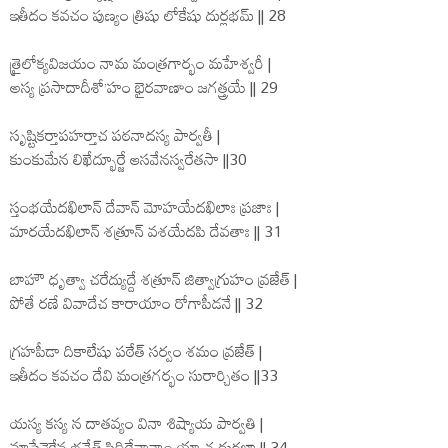
ఇతీదం కవచం పుణ్యం త్రిషు లోకేషు దుర్లభమ్ || 28
త్రైలోక్యవిజయం నామ మంత్రగార్భం మహేశ్వరీ |
అస్య ప్రసాదాదీశో’హం భైరవాణాం జగత్త్రయే || 29
సృష్టికర్తాపహర్తాచ పఠనాదస్య పార్వతీ |
కుంకుమేన లిఖేద్భూర్జే ఆసవేనస్వరేతసా ||30
స్తంభయేదఖిలాన్ దేవాన్ మోహయేదఖిలాః ప్రజాః |
మారయేదఖిలాన్ శత్రూన్ వశయేదపి దేవతాః || 31
బాహౌ ధృత్వా చరేద్యుద్దే శత్రూన్ జిత్వాగ్రుహం వ్రజేత్ |
పోతే రణే వివాదేచ కారాయాం రోగాపీడనే || 32
గ్రహపీడా దికాలేషు పఠేత్ సర్వం శమం వ్రజేత్ |
ఇతీదం కవచం దేవి మంత్రగర్భం సురార్చితం ||33
యస్య కస్య న దాతవ్యం వినా శిష్యాయ పార్వతి |
మాసేనైకేన భవేత్ సిద్దిర్దేవానాం యా చ దుర్లభా || 34