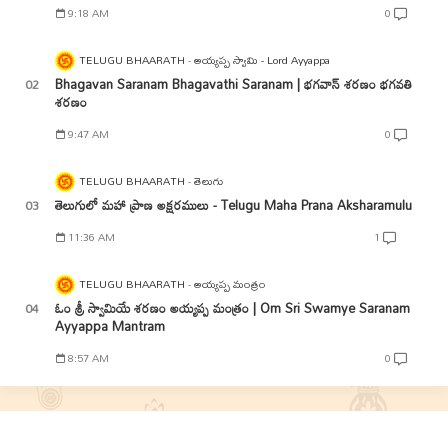
9:18 AM
0
TELUGU BHAARATH
అయ్యప్ప స్వామి - Lord Ayyappa
Bhagavan Saranam Bhagavathi Saranam | భగవాన్ శరణం భగవతి
శరణం
9:47 AM
0
TELUGU BHAARATH
తెలుగు
తెలుగులో మహా ప్రాణ అక్షరములు - Telugu Maha Prana Aksharamulu
11:36 AM
1
TELUGU BHAARATH
అయ్యప్ప మంత్రం
ఓం శ్రీ స్వామియే శరణం అయ్యప్ప మంత్రం | Om Sri Swamye Saranam
Ayyappa Mantram
8:57 AM
0