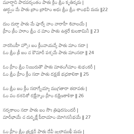
మూర్ధాది పాదపర్యంతం పాతు క్లీం శ్రీం కృతిర్మమ |
ఊర్ధ్వం మే పాతు బ్రాం బ్రాహిం అధః శ్రీం శ్రీం శాంభవీ మమ ||22
దుం దుర్గా పాతు మే పూర్వే వాం వారాహీ శివాలయే |
హ్రీం క్రీం హూం శ్రీం చ మాం పాతు ఉత్తరే కులకామినీ || 23
నారసింహీ హ్సౌః ఐం క్లీంవాయవ్యే పాతు మాం సదా |
ఓం శ్రీం క్రీ ఐం చ కౌమారీ పశ్చమే పాతు మాంసదా || 24
ఓం హ్రీం శ్రీం నిఋరుతౌ పాతు మాతంగీమాం శుభంకరీ |
ఓం శ్రీం హ్రీం క్లీం సదా పాతు దక్షణే భధ్రకాలికా || 25
ఓం శ్రీం ఐం క్లీం సదాగ్నేయ్యా ముగ్రతారా తదావతు |
ఓం వం దశదిశో రక్షేన్మాం హ్రీం దక్షిణకాళికా || 26
సర్వకాలం సదా పాతు ఐం సౌః త్రిపురసుందరీ |
మారీభాయే చ దుర్భిక్షే పీడాయాం యోగిననీభయే || 27
ఓం హ్రీం శ్రీం త్ర్యక్షరీ పాతు దేవీ జ్వలాముఖీ మమ |