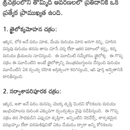
శ్రీచక్రంలోని తొమ్మిది ఆవరణలలో ప్రతిదానికి ఒక
ప్రత్యేక ప్రాముఖ్యత ఉంది.
1. త్రైలోక్యమోహన చక్రం:
ఇక్కడ, లోక అనే పదం మాత, మేయ మరియు మాన అనగా దర్శి, చూసిన
వస్తువు మరియు తనను తాను చూసే చర్య లేదా ఇతర పదాలలో కర్తృ, కర్మ
మరియు క్రియలను సూచిస్తుంది. ఈ మూడింటి సమ్మేళనం త్రైలోక్య. ఈ గొప్ప
చక్రం ఈ మూడింటిని అంటే త్రైలోక్యాన్ని మంత్రముగ్ధులను చేస్తుంది మరియు
మూడింటిని ఏక ద్వంద్వ రహిత అస్తిత్వంగా కరిగిస్తుంది, ఇది పూర్తి అద్వైతానికి
దారితీస్తుంది.
2. సర్వాశాపరిపూరక చక్రం:
ఇక్కడ, ఆశా అనే పదం మనస్సు యొక్క తృప్తి చెందని కోరికలను మరియు
ఇంద్రియాలను మరింత ఎక్కువగా ద్వంద్వత్వం వైపు నడిపిస్తుంది. ఈ గొప్ప
చక్రం తన సాధకుడిని ఎప్పుడూ తృప్తిగా, అన్నింటిని నెరవేర్చే, శాశ్వతమైన
పరబ్రహ్మం లేదా పరమశివునితో ఏకం చేయడం ద్వారా అన్ని కోరికలను