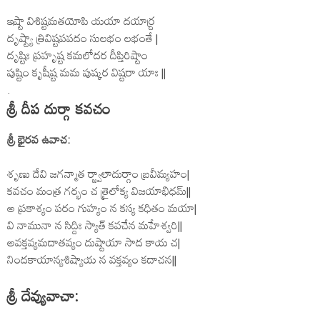
ఇష్టా విశిష్టమతయోపి యయా దయార్ద్ర
దృష్ట్యా త్రివిష్టపపదం సులభం లభంతే |
దృష్టిః ప్రహృష్ట కమలోదర దీప్తిరిష్టాం
పుష్టిం కృషీష్ట మమ పుష్కర విష్టరా యాః ||
.
శ్రీ దీప దుర్గా కవచం
శ్రీ భైరవ ఉవాచ:
శృణు దేవి జగన్మాత ర్జ్వాలాదుర్గాం బ్రవీమ్యహం|
కవచం మంత్ర గర్భం చ త్రైలోక్య విజయాభిధమ్||
అ ప్రకాశ్యం పరం గుహ్యం న కస్య కధితం మయా|
వి నామునా న సిద్దిః స్యాత్ కవచేన మహేశ్వరి||
అవక్తవ్యమదాతవ్యం దుష్టాయా సాద కాయ చ|
నిందకాయాన్యశిష్యాయ న వక్తవ్యం కదాచన||
శ్రీ దేవ్యువాచా: