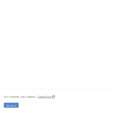
Our website uses cookies..
Check Out
Ok, Go it!