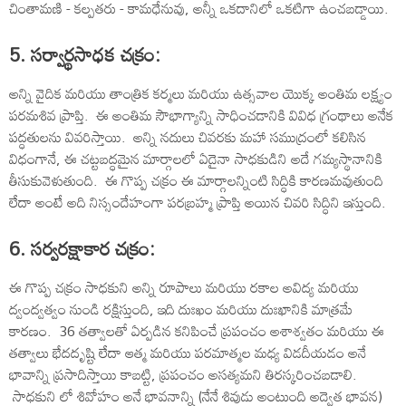
చింతామణి - కల్పతరు - కామధేనువు, అన్నీ ఒకదానిలో ఒకటిగా ఉంచబడ్డాయి.
5. సర్వార్థసాధక చక్రం:
అన్ని వైదిక మరియు తాంత్రిక కర్మలు మరియు ఉత్సవాల యొక్క అంతిమ లక్ష్యం
పరమశివ ప్రాప్తి. ఈ అంతిమ సౌభాగ్యాన్ని సాధించడానికి వివిధ గ్రంథాలు అనేక
పద్ధతులను వివరిస్తాయి. అన్ని నదులు చివరకు మహా సముద్రంలో కలిసిన
విధంగానే, ఈ చట్టబద్ధమైన మార్గాలలో ఏదైనా సాధకుడిని అదే గమ్యస్థానానికి
తీసుకువెళుతుంది. ఈ గొప్ప చక్రం ఈ మార్గాలన్నింటి సిద్ధికి కారణమవుతుంది
లేదా అంటే అది నిస్సందేహంగా పరబ్రహ్మ ప్రాప్తి అయిన చివరి సిద్ధిని ఇస్తుంది.
6. సర్వరక్షాకార చక్రం:
ఈ గొప్ప చక్రం సాధకుని అన్ని రూపాలు మరియు రకాల అవిద్య మరియు
ద్వంద్వత్వం నుండి రక్షిస్తుంది, ఇది దుఃఖం మరియు దుఃఖానికి మాత్రమే
కారణం. 36 తత్వాలతో ఏర్పడిన కనిపించే ప్రపంచం అశాశ్వతం మరియు ఈ
తత్వాలు భేదదృష్టి లేదా ఆత్మ మరియు పరమాత్మల మధ్య విడదీయడం అనే
భావాన్ని ప్రసాదిస్తాయి కాబట్టి, ప్రపంచం అసత్యమని తిరస్కరించబడాలి.
సాధకుని లో శివోహం అనే భావనాన్ని (నేనే శివుడు అంటుంది అద్వైత భావన)