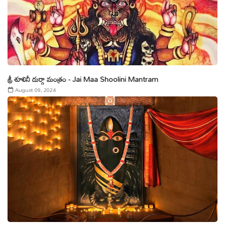
శ్రీ శూలినీ దుర్గా మంత్రం - Jai Maa Shoolini Mantram
August 09, 2024