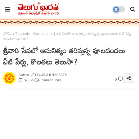
హోమ్
Tirumala Information
శ్రీవారి సేవలో అనునిత్యం తరిస్తున్న పూలదండలు వీటి పేర్లు,
కొలతలు తెలుసా?
శ్రీవారి సేవలో అనునిత్యం తరిస్తున్న పూలదండలు
వీటి పేర్లు, కొలతలు తెలుసా?
TELUGU BHAARATH
0
1:40 AM
2 minute read