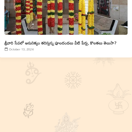
శ్రీవారి సేవలో అనునిత్యం తరిస్తున్న పూలదండలు వీటి పేర్లు, కొలతలు తెలుసా?
October 13, 2024