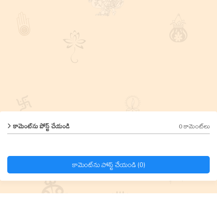
0 కామెంట్‌లు
కామెంట్‌ను పోస్ట్ చేయండి
కామెంట్‌ను పోస్ట్ చేయండి (0)