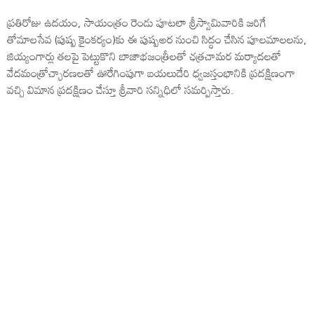
ప్రతిరోజు ఉదయం, సాయంత్రం రెండు పూటలా శ్రీస్వామివారికి జరిగే
తోమాలసేవ (పుష్ప కైంకర్యం)కు ఈ పుష్పఅర నుంచి సిద్ధం చేసిన పూలమాలలను,
జియ్యంగార్లు తలపై పెట్టుకొని బాజాభజంత్రీలతో ఛత్రచామర మర్యాదలతో
వేదమంత్రోచ్ఛారణలతో ఊరేగింపుగా బయలుదేరి ధ్వజస్తంభానికి ప్రదక్షిణంగా
వచ్చి విమాన ప్రదక్షిణం చేస్తూ శ్రీవారి సన్నిధిలో సమర్పిస్తారు.