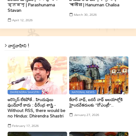
स्तवन् | Parashunama
चालीसा | Hanuman Chalisa
Stavan
March 30, 2026
April 12, 2026
వార్తవాహిని !
DHIRENDRA SHASTRI
NATIONAL NEWS
ఆరెస్సెస్ లేకపోతే.. హిందువులు
కేదార్ నాథ్, బదరీ నాథ్ ఆలయాల్లోకి
వుండేవారే కాదు : ధీరేంద్ర శాస్త్రి -
హైందవేతరులకు ‘‘నోఎంట్రీ’’..
Without RSS, there would be
January 27, 2026
no Hindus: Dhirendra Shastri
February 17, 2026