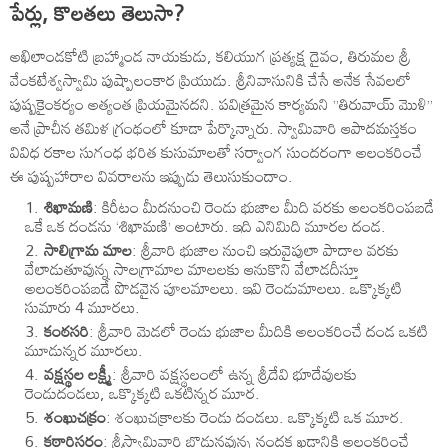
పేర్లు, కొలతలు తెలుసా?
అఖిలాండకోటి బ్రహ్మాండ నాయకుడు, కలియుగ ప్రత్యక్ష దైవం, తిరుమల శ్రీ
వేంకటేశ్వస్వామి పుష్పాలంకార ప్రియుడు. శ్రీనివాసునికి చేసే అనేక సేవలలో
పుష్పకైంకర్యం అత్యంత ప్రియమైనదని. పవిత్రమైన కార్యమని ”తిరువాయ్‌ మొళి”
అనే ప్రాచీన తమిళ గ్రంథంలో కూడా పేర్కొన్నారు. స్వామివారి ఆపాదమస్తకం
వివిధ రకాల సుగంధ భరిత కుసుమాలతో సర్వాంగ సుందరంగా అలంకరించే
ఈ పుష్పహారాల వివరాలను ఇప్పుడు తెలుసుకుందాం.
శిఖామణి
: కిరీటం మీదనుంచి రెండు భుజాల మీది వరకు అలంకరింపబడే
ఒకే ఒక దండను ‘శిఖామణి’ అంటారు. ఇది ఎనిమిది మూరల దండ.
సాలిగ్రామ మాల
: శ్రీవారి భుజాల నుంచి ఇరువైపులా పాదాల వరకు
వేలాడుతూవున్న సాలగ్రామాల మాలలకు ఆనుకొని వేలాడదీస్తూ
అలంకరింపబడే పొడవైన పూలమాలలు. ఇవి రెండుమాలలు. ఒక్కొక్కటి
సుమారు 4 మూరలు.
కంఠసరి
: శ్రీవారి మెడలో రెండు భుజాల మీదికి అలంకరించే దండ ఒకటి
మూడున్నర మూరలు.
వక్షస్థల లక్ష్మీ
: శ్రీవారి వక్షస్థలంలో ఉన్న శ్రీదేవి భూదేవులకు
రెండుదండలు, ఒక్కొక్కటి ఒకటిన్నర మూర.
శంఖుచక్రం
: శంఖుచక్రాలకు రెండు దండలు. ఒక్కొక్కటి ఒక మూర.
కఠారిసరం
: శ్రీస్వామివారి బొడ్డునవున్న నందక ఖడ్గానికి అలంకరించే