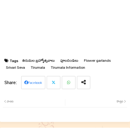
తిరుమల బ్రహ్మోత్సవాలు
పూలదండలు
Flower garlands
Tags
Srivari Seva
Tirumala
Tirumala Information
Facebook
Twit
Wha
పాతది
కొత్తది
ter
tsap
p