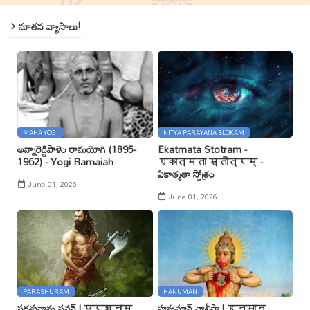
నూతన వ్యాసాలు!
MAHA YOGI
NITYA PARAYANA SLOKAM
అన్నారెడ్డిపాళెం రామయోగి (1895-
Ekatmata Stotram -
1962) - Yogi Ramaiah
एकात्मता स्तोत्रम् -
ఏకాత్మతా స్తోత్రం
June 01, 2026
June 01, 2026
PARASHURAM
HANUMAN
పరశునామ స్తవన్ | परशुनाम
హనుమాన్ చాలీసా | हनुमान्