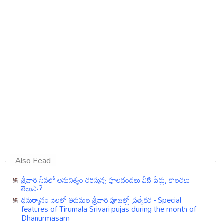
Also Read
శ్రీవారి సేవలో అనునిత్యం తరిస్తున్న పూలదండలు వీటి పేర్లు, కొలతలు
తెలుసా?
ధనుర్మాసం నెలలో తిరుమల శ్రీవారి పూజల్లో ప్రత్యేకత - Special
features of Tirumala Srivari pujas during the month of
Dhanurmasam