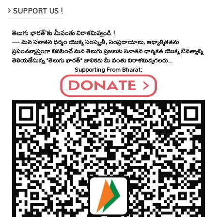
SUPPORT US !
తెలుగు భారత్'కు మీవంతు విరాళమివ్వండి !
----
మన సనాతన ధర్మం యొక్క సంస్కృతీ, సంప్రదాయాలు, ఆధ్యాత్మికతను
ప్రపంచవ్యాప్తంగా నివసించే మన తెలుగు ప్రజలకు సనాతన ధార్మికత యొక్క ఔనత్యాన్ని
తెలియజేసున్న "తెలుగు భారత్" జాలికకు మీ వంతు విరాళమివ్వగలరు..
Supporting From Bharat: