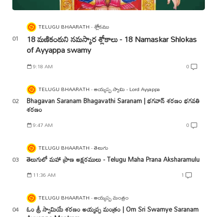
TELUGU BHAARATH
శ్లోకము
18 మణికంఠుని నమస్కార శ్లోకాలు - 18 Namaskar Shlokas
of Ayyappa swamy
9:18 AM
0
TELUGU BHAARATH
అయ్యప్ప స్వామి - Lord Ayyappa
Bhagavan Saranam Bhagavathi Saranam | భగవాన్ శరణం భగవతి
శరణం
9:47 AM
0
TELUGU BHAARATH
తెలుగు
తెలుగులో మహా ప్రాణ అక్షరములు - Telugu Maha Prana Aksharamulu
11:36 AM
1
TELUGU BHAARATH
అయ్యప్ప మంత్రం
ఓం శ్రీ స్వామియే శరణం అయ్యప్ప మంత్రం | Om Sri Swamye Saranam