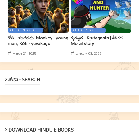
CHILDREN'S STORIES
CHILDREN'S STORIES
కోతి - యువకుడు, Monkey - young
కృతజ్ఞత - Kr̥utagnata | నీతికథ -
man, Kōti - yuvakuḍu
Moral story
March 21, 2025
January 03, 2025
శోదిని - SEARCH
DOWNLOAD HINDU E-BOOKS