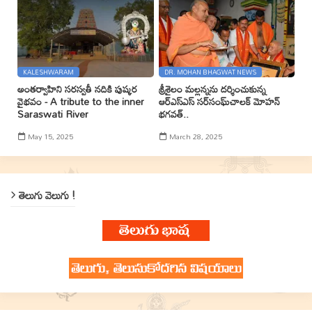
KALESHWARAM
DR. MOHAN BHAGWAT NEWS
అంతర్వాహిని సరస్వతీ నదికి పుష్కర
శ్రీశైలం మల్లన్నను దర్శించుకున్న
వైభవం - A tribute to the inner
ఆర్ఎస్ఎస్ సర్‌సంఘ్‌చాలక్ మోహన్
Saraswati River
భగవత్..
May 15, 2025
March 28, 2025
తెలుగు వెలుగు !