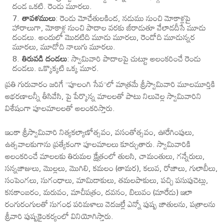
దండ ఒకటి. రెండు మూరలు.
తావళములు
: రెండు మోచేతులకింద, నడుము నుంచి మోకాళ్లపై
హారాలుగా, మోకాళ్ల నుంచి పాదాల వరకు జీరాడుతూ వేలాడదీసే మూడు
దండలు. అందులో మొదటిది మూడు మూరలు, రెండోది మూడున్నర
మూరలు, మూడోది నాలుగు మూరలు.
తిరువడి దండలు
: స్వామివారి పాదాలపై చుట్టూ అలంకరించే రెండు
దండలు. ఒక్కొక్కటి ఒక్క మూర.
ప్రతి గురువారం జరిగే ”పూలంగి సేవ”లో మాత్రమే శ్రీస్వామివారి మూలమూర్తికి
ఆభరణాలన్నీ తీసివేసి, పై పేర్కొన్న మాలలతో పాటు నిలువెల్ల స్వామివారిని
విశేషంగా పూలమాలలతో అలంకరిస్తారు.
ఇంకా శ్రీస్వామివారి నిత్యకల్యాణోత్సవం, వసంతోత్సవం, ఊరేగింపులు,
ఉత్సవాలకుగాను ప్రత్యేకంగా పూలమాలలు కూర్చుతారు. స్వామివారికి
అలంకరించే మాలలకు తిరుమల క్షేత్రంలో తులసి, చామంతులు, గన్నేరులు,
సన్నజాజులు, మొల్లలు, మొగిలి, కమలం (తామర), కలువ, రోజాలు, గులాబీలు,
సంపెంగలు, సుగంధాలు, మామిడాకులు, తమలపాకులు, పచ్చి పసుపుచెట్లు,
కనకాంబరం, మరువం, మాచీపత్రం, దవనం, బిలువం (మారేడు) ఇలా
రంగురంగులతో సుగంధ పరిమళాలు వెదజల్లే ఎన్నో పుష్ప జాతులను, పత్రాలను
శ్రీవారి పుష్పకైంకర్యంలో వినియోగిస్తారు.