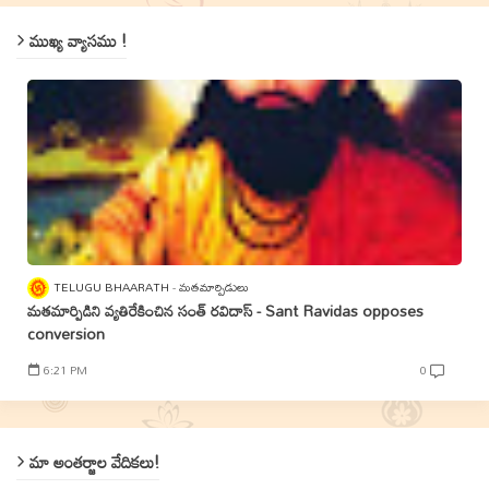
ముఖ్య వ్యాసము !
TELUGU BHAARATH
మతమార్పిడులు
మతమార్పిడిని వ్యతిరేకించిన సంత్‌ రవిదాస్‌ - Sant Ravidas opposes
conversion
6:21 PM
0
మా అంతర్జాల వేదికలు!