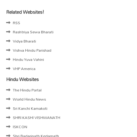
Related Websites!
RSS
Rashtriya Sewa Bharati
Vidya Bharati
Vishva Hindu Parishad
Hindu Yuva Vahini
VHP America
Hindu Websites
The Hindu Portal
World Hindu News
Sri Kanchi Kamakoti
SHRI KASHI VISHWANATH
ISKCON
Shri Badarinath Kedarnath