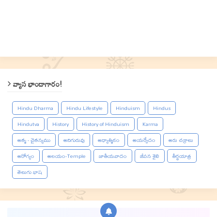
వ్యాస భాండాగారం!
Hindu Dharma
Hindu Lifestyle
Hinduism
Hindus
Hindutva
History
History of Hinduism
Karma
ఆత్మ - చైతన్యము
ఆదిగురువు
ఆధ్యాత్మికం
ఆయర్వేదం
ఆరు చక్రాలు
ఆరోగ్యం
ఆలయం-Temple
జాతీయవాదం
జీవన శైలి
తీర్థయాత్ర
తెలుగు భాష