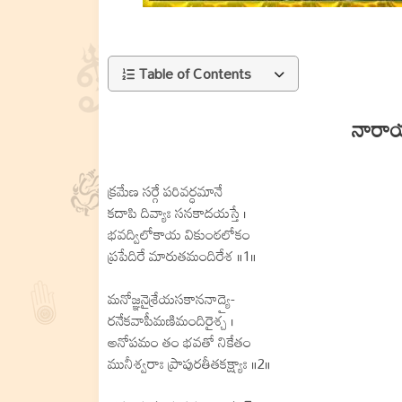
Table of Contents
నారా
క్రమేణ సర్గే పరివర్ధమానే
కదాపి దివ్యాః సనకాదయస్తే ।
భవద్విలోకాయ వికుంఠలోకం
ప్రపేదిరే మారుతమందిరేశ ॥1॥
మనోజ్ఞనైశ్రేయసకాననాద్యై-
రనేకవాపీమణిమందిరైశ్చ ।
అనోపమం తం భవతో నికేతం
మునీశ్వరాః ప్రాపురతీతకక్ష్యాః ॥2॥