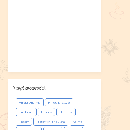
వ్యాస భాండాగారం!
Hindu Dharma
Hindu Lifestyle
Hinduism
Hindus
Hindutva
History
History of Hinduism
Karma