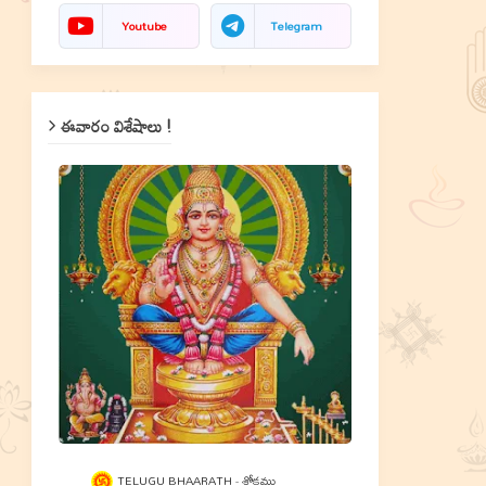
Youtube
Telegram
ఈవారం విశేషాలు !
TELUGU BHAARATH
శ్లోకము