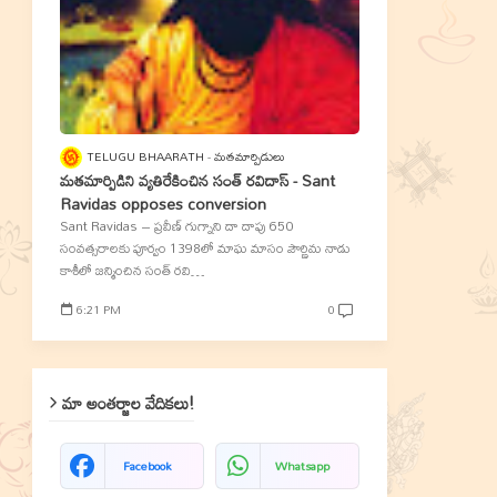
TELUGU BHAARATH
మతమార్పిడులు
మతమార్పిడిని వ్యతిరేకించిన సంత్‌ రవిదాస్‌ - Sant
Ravidas opposes conversion
Sant Ravidas – ప్రవీణ్‌ గుగ్నాని దా దాపు 650
సంవత్సరాలకు పూర్వం 1398లో మాఘ మాసం పౌర్ణిమ నాడు
కాశీలో జన్మించిన సంత్‌ రవి…
6:21 PM
0
మా అంతర్జాల వేదికలు!
Facebook
Whatsapp