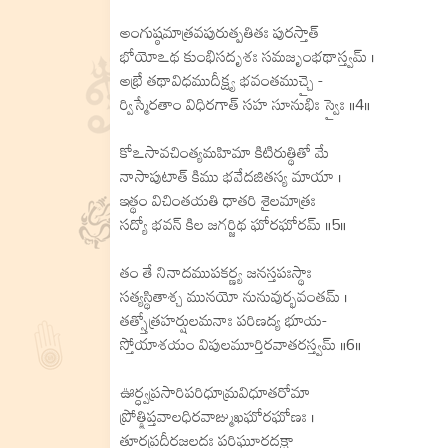
అంగుష్ఠమాత్రవపురుత్పతితః పురస్తాత్
భోయోఽథ కుంభిసదృశః సమజృంభథాస్త్వమ్ ।
అభ్రే తథావిధముదీక్ష్య భవంతముచ్చై -
ర్విస్మేరతాం విధిరగాత్ సహ సూనుభిః స్వైః ॥4॥
కోఽసావచింత్యమహిమా కిటిరుత్థితో మే
నాసాపుటాత్ కిము భవేదజితస్య మాయా ।
ఇత్థం విచింతయతి ధాతరి శైలమాత్రః
సద్యో భవన్ కిల జగర్జిథ ఘోరఘోరమ్ ॥5॥
తం తే నినాదముపకర్ణ్య జనస్తపఃస్థాః
సత్యస్థితాశ్చ మునయో నునువుర్భవంతమ్ ।
తత్స్తోత్రహర్షులమనాః పరిణద్య భూయ-
స్తోయాశయం విపులమూర్తిరవాతరస్త్వమ్ ॥6॥
ఊర్ధ్వప్రసారిపరిధూమ్రవిధూతరోమా
ప్రోత్క్షిప్తవాలధిరవాఙ్ముఖఘోరఘోణః ।
తూర్ణప్రదీర్ణజలదః పరిఘూర్ణదక్ష్ణా