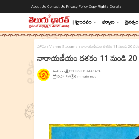
About Us
Contact Us
Privacy Policy
Copy Rights
Donate
| హైందవం
ధర్మాలు
దైవత్వం
హోమ్
Vishnu Stotrams
నారాయణీయం దశకం 11 నుండి 20 వరక
నారాయణీయం దశకం 11 నుండి 20
TELUGU BHAARATH
10:04 PM
6 minute read