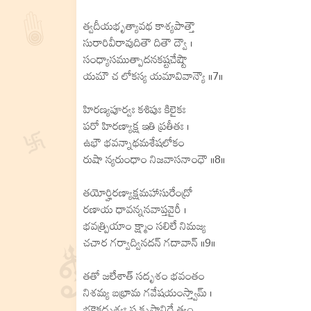
త్వదీయభృత్యావథ కాశ్యపాత్తౌ
సురారివీరావుదితౌ దితౌ ద్వౌ ।
సంధ్యాసముత్పాదనకష్టచేష్టౌ
యమౌ చ లోకస్య యమావివాన్యౌ ॥7॥
హిరణ్యపూర్వః కశిపుః కిలైకః
పరో హిరణ్యాక్ష ఇతి ప్రతీతః ।
ఉభౌ భవన్నాథమశేషలోకం
రుషా న్యరుంధాం నిజవాసనాంధౌ ॥8॥
తయోర్హిరణ్యాక్షమహాసురేంద్రో
రణాయ ధావన్ననవాప్తవైరీ ।
భవత్ప్రియాం క్ష్మాం సలిలే నిమజ్య
చచార గర్వాద్వినదన్ గదావాన్ ॥9॥
తతో జలేశాత్ సదృశం భవంతం
నిశమ్య బభ్రామ గవేషయంస్త్వామ్ ।
భక్తైకదృశ్యః స కృపానిధే త్వం