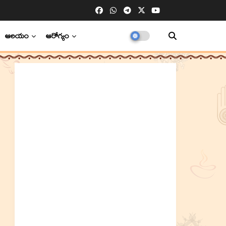
ఆలయం
ఆరోగ్యం