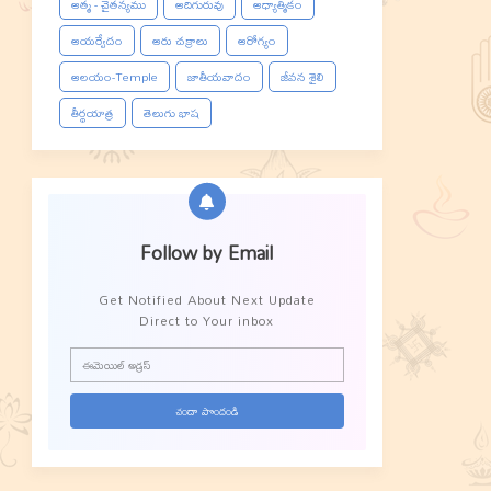
ఆత్మ - చైతన్యము
ఆదిగురువు
ఆధ్యాత్మికం
ఆయర్వేదం
ఆరు చక్రాలు
ఆరోగ్యం
ఆలయం-Temple
జాతీయవాదం
జీవన శైలి
తీర్థయాత్ర
తెలుగు భాష
Follow by Email
Get Notified About Next Update
Direct to Your inbox