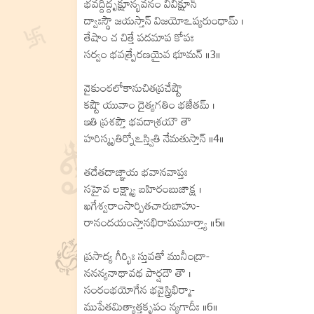
భవద్దిద్దృక్షూన్భవనం వివిక్షూన్
ద్వాఃస్థౌ జయస్తాన్ విజయోఽప్యరుంధామ్ ।
తేషాం చ చిత్తే పదమాప కోపః
సర్వం భవత్ప్రేరణయైవ భూమన్ ॥3॥
వైకుంఠలోకానుచితప్రచేష్టౌ
కష్టౌ యువాం దైత్యగతిం భజేతమ్ ।
ఇతి ప్రశప్తౌ భవదాశ్రయౌ తౌ
హరిస్మృతిర్నోఽస్త్వితి నేమతుస్తాన్ ॥4॥
తదేతదాజ్ఞాయ భవానవాప్తః
సహైవ లక్ష్మ్యా బహిరంబుజాక్ష ।
ఖగేశ్వరాంసార్పితచారుబాహు-
రానందయంస్తానభిరామమూర్త్యా ॥5॥
ప్రసాద్య గీర్భిః స్తువతో మునీంద్రా-
ననన్యనాథావథ పార్షదౌ తౌ ।
సంరంభయోగేన భవైస్త్రిభిర్మా-
ముపేతమిత్యాత్తకృపం న్యగాదీః ॥6॥