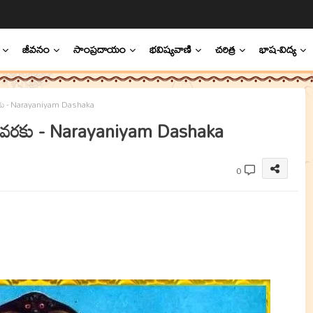
జీవనం
సాంప్రదాయం
భవిష్యవాణి
చరిత్ర
భాష-విద్య
ు - Narayaniyam Dashaka
 వరకు - Narayaniyam Dashaka
0