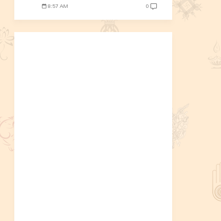
8:57 AM
0