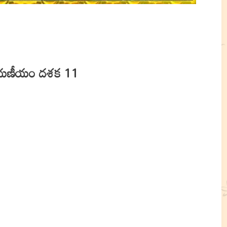
యణీయం దశక 11