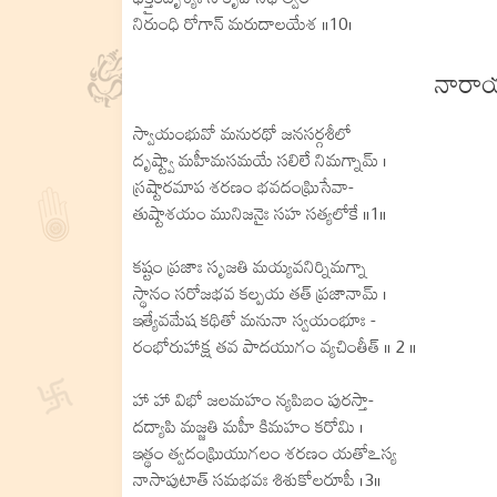
నిరుంధి రోగాన్ మరుదాలయేశ ॥10।
నారా
స్వాయంభువో మనురథో జనసర్గశీలో
దృష్ట్వా మహీమసమయే సలిలే నిమగ్నామ్ ।
స్రష్టారమాప శరణం భవదంఘ్రిసేవా-
తుష్టాశయం మునిజనైః సహ సత్యలోకే ॥1॥
కష్టం ప్రజాః సృజతి మయ్యవనిర్నిమగ్నా
స్థానం సరోజభవ కల్పయ తత్ ప్రజానామ్ ।
ఇత్యేవమేష కథితో మనునా స్వయంభూః -
రంభోరుహాక్ష తవ పాదయుగం వ్యచింతీత్ ॥ 2 ॥
హా హా విభో జలమహం న్యపిబం పురస్తా-
దద్యాపి మజ్జతి మహీ కిమహం కరోమి ।
ఇత్థం త్వదంఘ్రియుగలం శరణం యతోఽస్య
నాసాపుటాత్ సమభవః శిశుకోలరూపీ ।3॥