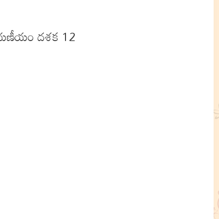
యణీయం దశక 12