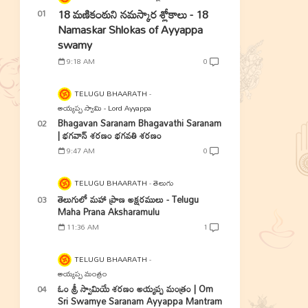
18 మణికంఠుని నమస్కార శ్లోకాలు - 18
Namaskar Shlokas of Ayyappa
swamy
9:18 AM
0
TELUGU BHAARATH
అయ్యప్ప స్వామి - Lord Ayyappa
Bhagavan Saranam Bhagavathi Saranam
| భగవాన్ శరణం భగవతి శరణం
9:47 AM
0
TELUGU BHAARATH
తెలుగు
తెలుగులో మహా ప్రాణ అక్షరములు - Telugu
Maha Prana Aksharamulu
11:36 AM
1
TELUGU BHAARATH
అయ్యప్ప మంత్రం
ఓం శ్రీ స్వామియే శరణం అయ్యప్ప మంత్రం | Om
Sri Swamye Saranam Ayyappa Mantram