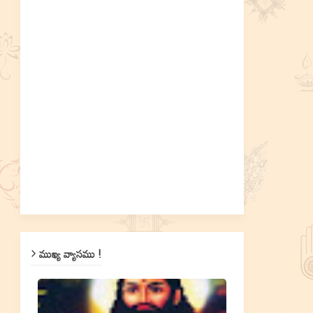
ముఖ్య వ్యాసము !