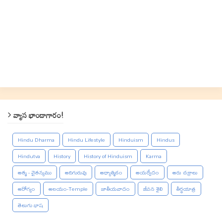
వ్యాస భాండాగారం!
Hindu Dharma
Hindu Lifestyle
Hinduism
Hindus
Hindutva
History
History of Hinduism
Karma
ఆత్మ - చైతన్యము
ఆదిగురువు
ఆధ్యాత్మికం
ఆయర్వేదం
ఆరు చక్రాలు
ఆరోగ్యం
ఆలయం-Temple
జాతీయవాదం
జీవన శైలి
తీర్థయాత్ర
తెలుగు భాష