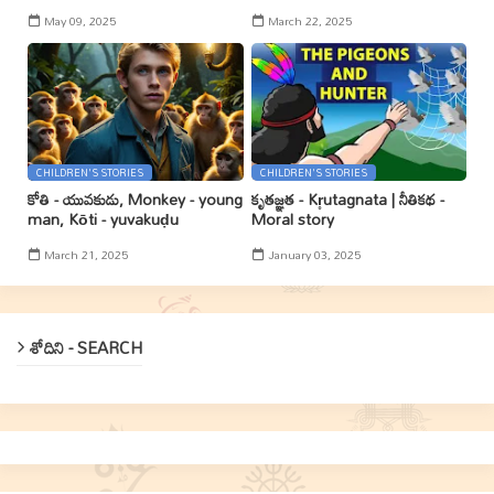
May 09, 2025
March 22, 2025
CHILDREN'S STORIES
CHILDREN'S STORIES
కోతి - యువకుడు, Monkey - young
కృతజ్ఞత - Kr̥utagnata | నీతికథ -
man, Kōti - yuvakuḍu
Moral story
March 21, 2025
January 03, 2025
శోదిని - SEARCH