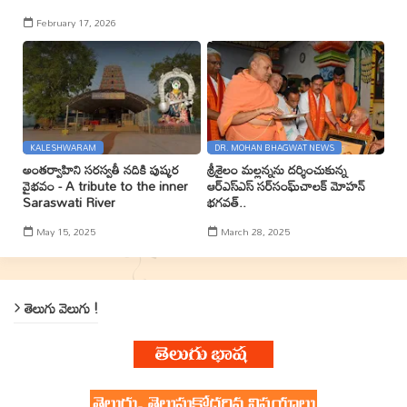
February 17, 2026
KALESHWARAM
DR. MOHAN BHAGWAT NEWS
అంతర్వాహిని సరస్వతీ నదికి పుష్కర
శ్రీశైలం మల్లన్నను దర్శించుకున్న
వైభవం - A tribute to the inner
ఆర్ఎస్ఎస్ సర్‌సంఘ్‌చాలక్ మోహన్
Saraswati River
భగవత్..
May 15, 2025
March 28, 2025
తెలుగు వెలుగు !