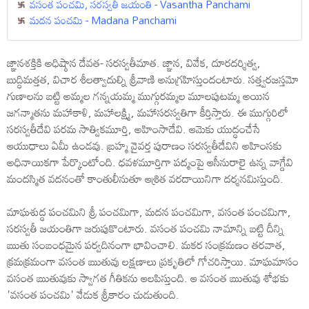
వసంత పంచమి, సరస్వతీ జయంతి - Vasantha Panchami
మదన పంచమి - Madana Panchami
జ్ఞానశక్తికి అధిష్ఠాన దేవత- సరస్వతీమాత. జ్ఞాన, వివేక, దూరదర్శిత్వ,
బుద్ధిమత్తత, విచార శీలత్వాదుల్ని శ్రీవాణి అనుగ్రహిస్తుందంటారు. సత్త్వరజస్తమో
గుణాలను బట్టి అమ్మల గన్నయమ్మ ముగ్గురమ్మల మూలపుటమ్మ అయిన
జగన్మాతను మహాకాళి, మహాలక్ష్మి, మహాసరస్వతిగా కీర్తిస్తారు. ఈ ముగ్గురిలో
సరస్వతీదేవి పరమ సాత్వికమూర్తి, అహింసాదేవి. ఆమెకు యుద్ధంచేసే
ఆయుధాలు ఏమీ ఉండవు. బ్రహ్మ వైవర్త పురాణం సరస్వతీదేవిని అహింసకు
అధినాయికగా పేర్కొంటోంది. ధవళమూర్తిగా పద్మంపై ఆసీనురాలై ఉన్న వాగ్దేవి
మందస్మిత వదనంతో కాంతులీనుతూ ఆశ్రిత వరదాయినిగా దర్శనమిస్తుంది.
మాఘశుద్ధ పంచమిని శ్రీ పంచమిగా, మదన పంచమిగా, వసంత పంచమిగా,
సరస్వతీ జయంతిగా జరుపుకొంటారు. వసంత పంచమి నామాన్ని బట్టి దీన్ని
ఋతు సంబంధమైన పర్వదినంగా భావించాలి. మకర సంక్రమణం తరవాత,
క్రమక్రమంగా వసంత ఋతువు లక్షణాలు ప్రకృతిలో గోచరిస్తాయి. మాఘమాసం
వసంత ఋతువుకు స్వాగత గీతికను ఆలపిస్తుంది. ఆ వసంత ఋతువు శోభకు
'వసంత పంచమి' వేడుక శ్రీకారం చుడుతుంది.