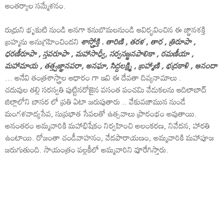
ఆంతర్యాల సమ్మేళనం.
రుధ్రుని భృకుటి నుండి అనగా కనుబొమలనుండి ఆవిర్భవించిన ఈ జ్ఞానశక్తి
బ్రహ్మను అనుగ్రహించిందని
శాస్త్రోక్తి . తారిణి , తరళ , తార , త్రిరూపా ,
ధరణీరూపా , స్తవరూపా , మహాసాధ్వీ, సర్వసజ్జనపాలికా , రమణీయా ,
మహామాయ , తత్త్వజ్ఞానపరా, అనఘా, సిద్దలక్ష్మి , బ్రహ్మాణి , భద్రకాళి , ఆనందా
... అనేవి తంత్రశాస్త్రాల ఆధారం గా ఇవి ఈ దేవతా దివ్యనామాలు .
చదువుల తల్లి సరస్వతి పుట్టినరోజైన వసంత పంచమి వేడుకలను ఆదిలాబాద్‌
జిల్లాలోని బాసర లో ప్రతి ఏటా జరుపుతారు .. వేకువజామున నుండే
మంగళవాద్యసేవ, సుప్రభాత సేవలతో ఉత్సవాలు ప్రారంభం అవుతాయి.
అనంతరం అమ్మవారికి మహాభిషేకం నిర్వహించి అలంకరణ, నివేదన, హారతి
ఉంటాయి. రోజంతా చండీవాహనం, వేదపారాయణం, అమ్మవారికి మహాపూజ
జరుగుతుంది. సాయంత్రం పల్లకీలో అమ్మవారిని వూరేగిస్తారు.