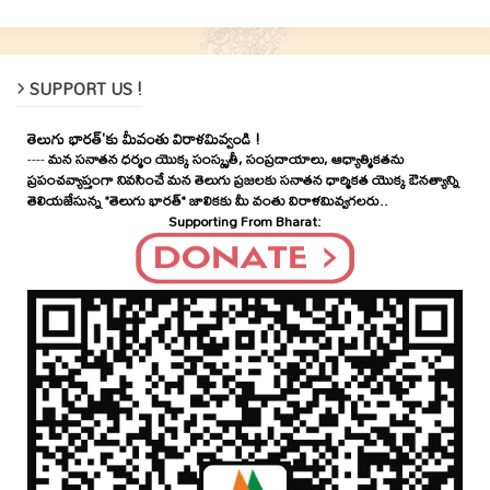
SUPPORT US !
తెలుగు భారత్'కు మీవంతు విరాళమివ్వండి !
----
మన సనాతన ధర్మం యొక్క సంస్కృతీ, సంప్రదాయాలు, ఆధ్యాత్మికతను
ప్రపంచవ్యాప్తంగా నివసించే మన తెలుగు ప్రజలకు సనాతన ధార్మికత యొక్క ఔనత్యాన్ని
తెలియజేసున్న "తెలుగు భారత్" జాలికకు మీ వంతు విరాళమివ్వగలరు..
Supporting From Bharat: