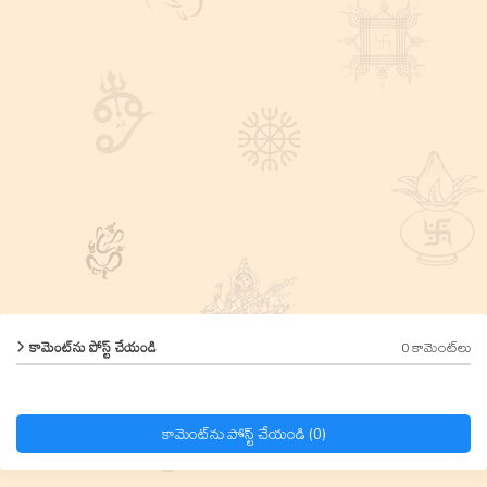
0 కామెంట్‌లు
కామెంట్‌ను పోస్ట్ చేయండి
కామెంట్‌ను పోస్ట్ చేయండి (0)