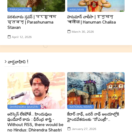
PARASHURAM
HANUMAN
పరశునామ స్తవన్ | परशुनाम
హనుమాన్ చాలీసా | हनुमान्
स्तवन् | Parashunama
चालीसा | Hanuman Chalisa
Stavan
March 30, 2026
April 12, 2026
వార్తవాహిని !
DHIRENDRA SHASTRI
NATIONAL NEWS
ఆరెస్సెస్ లేకపోతే.. హిందువులు
కేదార్ నాథ్, బదరీ నాథ్ ఆలయాల్లోకి
వుండేవారే కాదు : ధీరేంద్ర శాస్త్రి -
హైందవేతరులకు ‘‘నోఎంట్రీ’’..
Without RSS, there would be
January 27, 2026
no Hindus: Dhirendra Shastri