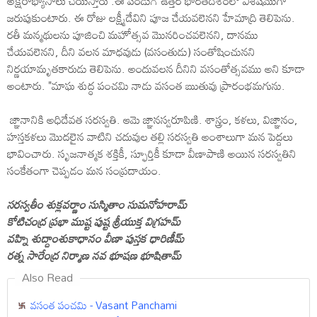
అక్షరాభ్యాసాలు చేయిస్తారు .ఈ పండుగ ఉత్తర భారతదేశంలో విశేషముగా
జరుపుకుంటారు. ఈ రోజు లక్ష్మీదేవిని పూజ చేయవలెనని హేమాద్రి తెలిపెను.
రతీ మన్మథులను పూజించి మహోత్సవ మొనరించవలెనని, దానము
చేయవలెనని, దీని వలన మాధవుడు (వసంతుడు) సంతోషించునని
నిర్ణయామృతకారుడు తెలిపెను. అందువలన దీనిని వసంతోత్సవము అని కూడా
అంటారు. "మాఘ శుద్ధ పంచమి నాడు వసంత ఋతువు ప్రారంభమగును.
జ్ఞానానికి అధిదేవత సరస్వతి. ఆమె జ్ఞానస్వరూపిణి. శాస్త్రం, కళలు, విజ్ఞానం,
హస్తకళలు మొదలైన వాటిని చదువుల తల్లి సరస్వతి అంశాలుగా మన పెద్దలు
భావించారు. సృజనాత్మక శక్తికీ, స్ఫూర్తికీ కూడా వీణాపాణి అయిన సరస్వతిని
సంకేతంగా చెప్పడం మన సంప్రదాయం.
సరస్వతీం శుక్లవర్ణాం సుస్మితాం సుమనోహరామ్‌
కోటిచంద్ర ప్రభా ముష్ట పుష్ట శ్రీయుక్త విగ్రహమ్‌
వహ్ని శుద్దాంశుకాధానం వీణా పుస్తక ధారిణీమ్‌
రత్న సారేంద్ర నిర్మాణ నవ భూషణ భూషితామ్‌
Also Read
వసంత పంచమి - Vasant Panchami