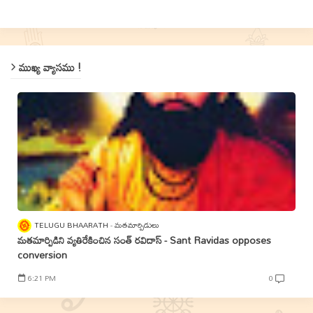
ముఖ్య వ్యాసము !
TELUGU BHAARATH
మతమార్పిడులు
మతమార్పిడిని వ్యతిరేకించిన సంత్‌ రవిదాస్‌ - Sant Ravidas opposes
conversion
6:21 PM
0