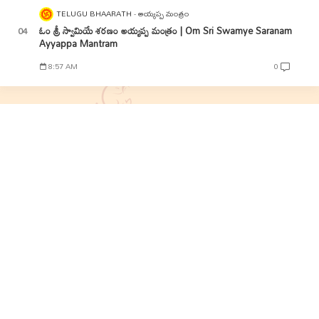
TELUGU BHAARATH
అయ్యప్ప మంత్రం
ఓం శ్రీ స్వామియే శరణం అయ్యప్ప మంత్రం | Om Sri Swamye Saranam
Ayyappa Mantram
8:57 AM
0