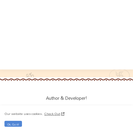
Author & Developer!
Our website uses cookies..
Check Out
Ok, Go it!
OM: I'm Koteshwar, A Web developer | Author | Dharma Analyst |
Nationalist | RSS | 🚩