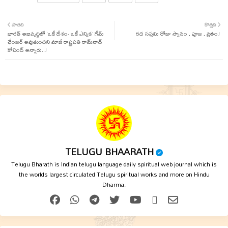
Twit
Wha
పాతది
కొత్తది
భారత్‌ అభివృద్ధిలో ‘ఒకే దేశం- ఒకే ఎన్నిక’ గేమ్‌
ter
tsap
రథ సప్తమి రోజు స్నానం , పూజ , వ్రతం!
ఛేంజర్‌ అవుతుందని మాజీ రాష్ట్రపతి రామ్‌నాథ్‌
కోవింద్‌ అన్నారు..!
p
TELUGU BHAARATH
Telugu Bharath is Indian telugu language daily spiritual web journal which is
the worlds largest circulated Telugu spiritual works and more on Hindu
Dharma.