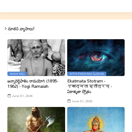
నూతన వ్యాసాలు!
MAHA YOGI
NITYA PARAYANA SLOKAM
అన్నారెడ్డిపాళెం రామయోగి (1895-
Ekatmata Stotram -
1962) - Yogi Ramaiah
एकात्मता स्तोत्रम् -
ఏకాత్మతా స్తోత్రం
June 01, 2026
June 01, 2026