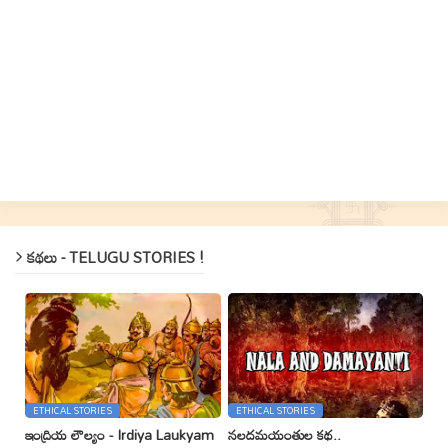
కథలు - TELUGU STORIES !
ETHICAL STORIES
ETHICAL STORIES
ఇంద్రియ లౌల్యం - Irdiya Laukyam
నలదమయంతుల కథ..