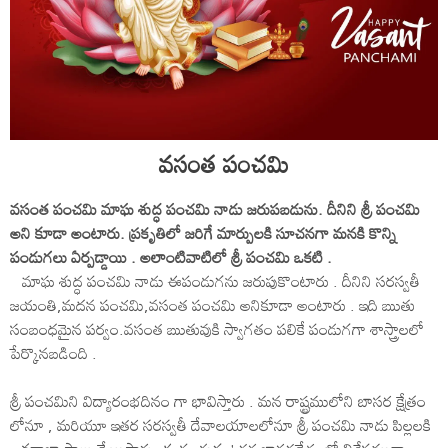
వసంత పంచమి
వసంత పంచమి మాఘ శుద్ధ పంచమి నాడు జరుపబడును. దీనిని శ్రీ పంచమి
అని కూడా అంటారు. ప్రకృతిలో జరిగే మార్పులకి సూచనగా మనకి కొన్ని
పండుగలు ఏర్పడ్డాయి . అలాంటివాటిలో శ్రీ పంచమి ఒకటి .
మాఘ శుద్ధ పంచమి నాడు ఈపండుగను జరుపుకొంటారు . దీనిని సరస్వతీ
జయంతి,మదన పంచమి,వసంత పంచమి అనికూడా అంటారు . ఇది ఋతు
సంబంధమైన పర్వం.వసంత ఋతువుకి స్వాగతం పలికే పండుగగా శాస్త్రాలలో
పేర్కొనబడింది .
శ్రీ పంచమిని విద్యారంభదినం గా భావిస్తారు . మన రాష్ట్రములోని బాసర క్షేత్రం
లోనూ , మరియూ ఇతర సరస్వతీ దేవాలయాలలోనూ శ్రీ పంచమి నాడు పిల్లలకి