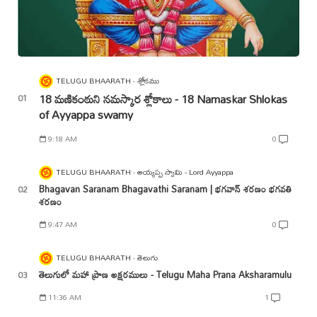
TELUGU BHAARATH
శ్లోకము
18 మణికంఠుని నమస్కార శ్లోకాలు - 18 Namaskar Shlokas
of Ayyappa swamy
9:18 AM
0
TELUGU BHAARATH
అయ్యప్ప స్వామి - Lord Ayyappa
Bhagavan Saranam Bhagavathi Saranam | భగవాన్ శరణం భగవతి
శరణం
9:47 AM
0
TELUGU BHAARATH
తెలుగు
తెలుగులో మహా ప్రాణ అక్షరములు - Telugu Maha Prana Aksharamulu
11:36 AM
1