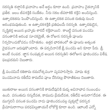
సరస్వతి శబ్దానికి ప్రవాహం అనే అర్థం కూడా ఉంది. ప్రవాహం చైతన్యానికి
ప్రతీక. జలం జీవశక్తికి సంకేతం. నీరు సకల జీవరాశికి శక్తిని అందిస్తుంది.
ఉత్పాదకతను పెంపొందిస్తుంది. ఈ ఉత్పాదకత వసంత రుతువు నుంచి
ఆరంభమవుతుంది. ఆ ఉత్పాదకశక్తికి ప్రతిఫలమే సరస్వతి. ఉత్పాదకుడైన,
సృష్టికర్త అయిన బ్రహ్మకు శారదే శక్తిదాయిని. కాబట్టి వసంత పంచమి
వసంతానికి ఆరంభ సూచకమైతే, ఈ రోజున సరస్వతీ పూజను
నిర్వహించుకోవడం సహేతుకం. ఉత్తర భారతంలో ఈ పూజను అత్యంత
వైభవంగా జరుపుకొంటారు. ఈ పర్వదినానికే శ్రీ పంచమి అని కూడా పేరు. శ్రీ
అంటే సంపద. జ్ఞాన సంపత్ప్రద అయిన సరస్వతిని ఈరోజున పూజించడం విశేష
ఫలప్రదమని చెబుతారు.
శ్రీ పంచమినే రతికామ దమనోత్సవంగా వ్యవహరిస్తారు. మాఘ శుక్ల
పంచమినాడు రతీదేవి కామదేవ పూజ చేసినట్లు పౌరాణికులు చెబుతారు.
ఋతురాజు అయిన వసంతానికి కామదేవునికి మధ్య అవినాభావ సంబంధం
ఉంది. వసంతుడు సస్యదేవత, కాముడు ప్రేమదేవత, రతీదేవి అనురాగదేవత. ఈ
ముగ్గురినీ వసంత పంచమి నాడు పూజించడంవల్ల వ్యక్తుల్లో పరస్పర
ప్రేమానురాగాలు పరఢవిల్లుతాయనే లోకోక్తి కూడా ఉంది. ఇలాంటి ఎన్నో