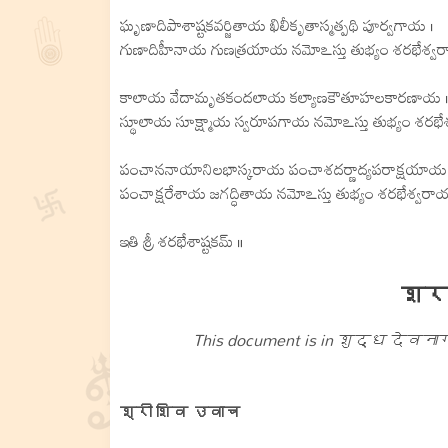
ఘృణాదిపాశాష్టకవర్జితాయ ఖిలీకృతాస్మత్పథి పూర్వగాయ ।
గుణాదిహీనాయ గుణత్రయాయ నమోఽస్తు తుభ్యం శరభేశ్వర
కాలాయ వేదామృతకందలాయ కల్యాణకౌతూహలకారణాయ 
స్థూలాయ సూక్ష్మాయ స్వరూపగాయ నమోఽస్తు తుభ్యం శరభే
పంచాననాయానిలభాస్కరాయ పంచాశదర్ణాద్యపరాక్షయాయ 
పంచాక్షరేశాయ జగద్ధితాయ నమోఽస్తు తుభ్యం శరభేశ్వరాయ
ఇతి శ్రీ శరభేశాష్టకమ్ ॥
शर
This document is in शुद्ध देवनागर
श्री शिव उवाच