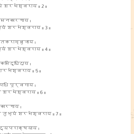
ं शरभेश्वराय ॥ 2 ॥
वंसनकारणाय ।
यं शरभेश्वराय ॥ 3 ॥
तकराम्बुजाय ।
यं शरभेश्वराय ॥ 4 ॥
कसिद्धिदाय ।
शरभेश्वराय ॥ 5 ॥
पथि पूर्वगाय ।
ं शरभेश्वराय ॥ 6 ॥
कारणाय ।
 तुभ्यं शरभेश्वराय ॥ 7 ॥
द्यपराक्षयाय ।