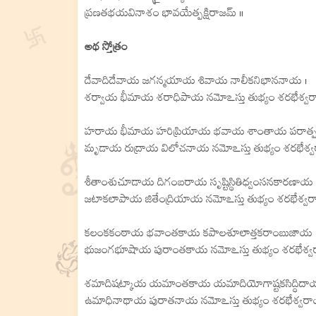
ప్రణతభయవినాశం భావయేత్పక్షిరాజమ్ ॥
అథ స్తోత్రం
దేవాదిదేవాయ జగన్మయాయ శివాయ నాలీకనిభాననాయ ।
శర్వాయ భీమాయ శరాధిపాయ నమోఽస్తు తుభ్యం శరభేశ్వర
హరాయ భీమాయ హరిప్రియాయ భవాయ శాంతాయ పరాత్
మృడాయ రుద్రాయ విలోచనాయ నమోఽస్తు తుభ్యం శరభేశ్వ
శీతాంశుచూడాయ దిగంబరాయ సృష్టిస్థితిధ్వంసనకారణాయ 
జటాకలాపాయ జితేంద్రియాయ నమోఽస్తు తుభ్యం శరభేశ్వర
కలంకకంఠాయ భవాంతకాయ కపాలశూలాత్తకరాంబుజాయ 
భుజంగభూషాయ పురాంతకాయ నమోఽస్తు తుభ్యం శరభేశ్వ
శమాదిషట్కాయ యమాంతకాయ యమాదియోగాష్టకసిద్ధిదా
ఉమాధినాథాయ పురాతనాయ నమోఽస్తు తుభ్యం శరభేశ్వరా