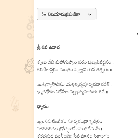
విషయానుక్రమణికా
శ్రీ శివ ఉవాచ
శృణు దేవి మహాగుహ్యం పరం పుణ్యవివర్ధనం .
శరభేశాష్టకం మంత్రం వక్ష్యామి తవ తత్త్వతః ॥
ఋషిన్యాసాదికం యత్తత్సర్వపూర్వవదాచరేత్ .
ధ్యానభేదం విశేషేణ వక్ష్యామ్యహమతః శివే ॥
ధ్యానం
జ్వలనకుటిలకేశం సూర్యచంద్రాగ్నినేత్రం
నిశితతరనఖాగ్రోద్ధూతహేమాభదేహమ్ ।
శరభమథ మునీంద్రైః సేవ్యమానం సితాంగం