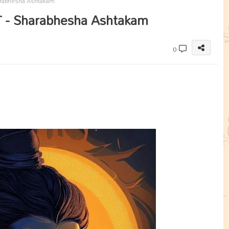
rabhesha Ashtakam
 - Sharabhesha Ashtakam
0