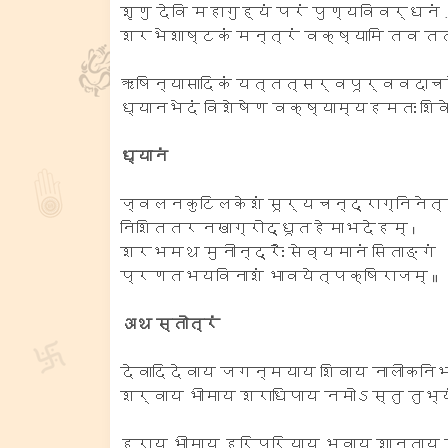
शृणु देवि महागुह्यं परं पुण्यविवर्धनं 
शरभेशाष्टकं मन्त्रं वक्ष्यामि तव तत
ऋषिन्यासादिकं यत्तत्सर्वपूर्ववदाचरे
ध्यानभेदं विशेषेण वक्ष्याम्यहमतः शिवे
ध्यानं
ज्वलनकुटिलकेशं सूर्यचन्द्राग्निनेत्
निशिततरनखाग्रोद्धूतहेमाभदेहम् ।
शरभमथ मुनीन्द्रैः सेव्यमानं सिताङ्गं
प्रणतभयविनाशं भावयेत्पक्षिराजम् ॥
अथ स्तोत्रं
देवादिदेवाय जगन्मयाय शिवाय नालीकनिभ
शर्वाय भीमाय शराधिपाय नमोऽस्तु तुभ्य
हराय भीमाय हरिप्रियाय भवाय शान्ताय 