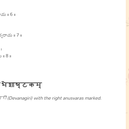
ాయ ॥ 6 ॥
।
శ్వరాయ ॥ 7 ॥
।
 ॥ 8 ॥
भेशाष्टकम्
ी (Devanagiri) with the right anusvaras marked.