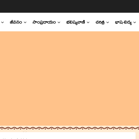
జీవనం
సాంప్రదాయం
భవిష్యవాణి
చరిత్ర
భాష-విద్య