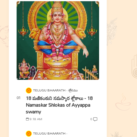
TELUGU BHAARATH
శ్లోకము
18 మణికంఠుని నమస్కార శ్లోకాలు - 18
Namaskar Shlokas of Ayyappa
swamy
9:18 AM
0
TELUGU BHAARATH