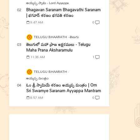
అయ్యప్ప స్వామి - Lord Ayyappa
Bhagavan Saranam Bhagavathi Saranam
| భగవాన్ శరణం భగవతి శరణం
9:47 AM
0
TELUGU BHAARATH
తెలుగు
తెలుగులో మహా ప్రాణ అక్షరములు - Telugu
Maha Prana Aksharamulu
11:36 AM
1
TELUGU BHAARATH
అయ్యప్ప మంత్రం
ఓం శ్రీ స్వామియే శరణం అయ్యప్ప మంత్రం | Om
Sri Swamye Saranam Ayyappa Mantram
8:57 AM
0