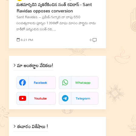
మతమార్పిడిని వ్యతిరేకించిన సంత్‌ రవిదాస్‌ - Sant
Ravidas opposes conversion
Sant Ravidas – ప్రవీణ్‌ గుగ్నాని దా దాపు 650
సంవత్సరాలకు పూర్వం 1398లో మాఘ మాసం పౌర్ణిమ నాడు
కాశీలో జన్మించిన సంత్‌ రవి…
6:21 PM
0
మా అంతర్జాల వేదికలు!
Facebook
Whatsapp
Youtube
Telegram
ఈవారం విశేషాలు !