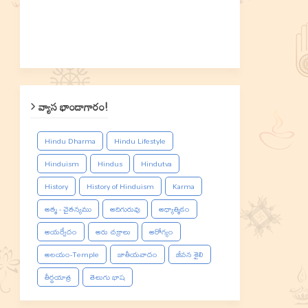
వ్యాస భాండాగారం!
Hindu Dharma
Hindu Lifestyle
Hinduism
Hindus
Hindutva
History
History of Hinduism
Karma
ఆత్మ - చైతన్యము
ఆదిగురువు
ఆధ్యాత్మికం
ఆయర్వేదం
ఆరు చక్రాలు
ఆరోగ్యం
ఆలయం-Temple
జాతీయవాదం
జీవన శైలి
తీర్థయాత్ర
తెలుగు భాష