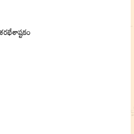
శరభేశాష్టకం