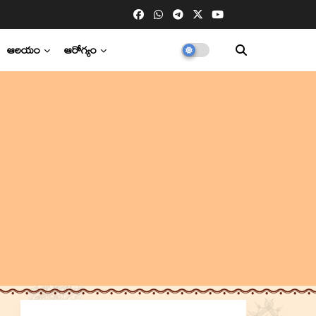
ఆలయం
ఆరోగ్యం