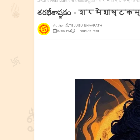
హోమ్
Veda Mantram
శరభేశాష్టకం - शरभेशाष्टकम् - Sha
శరభేశాష్టకం - शरभेशाष्टकम्
TELUGU BHAARATH
10:06 PM
11 minute read