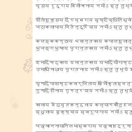
मृडाय रुद्राय विलोचनाय नमोऽस्तु तुभ्य
शीतांशुचूडाय दिगम्बराय सृष्टिस्थितिध्
जटाकलापाय जितेन्द्रियाय नमोऽस्तु तुभ्
कलङ्ककण्ठाय भवान्तकाय कपालशूलात्
भुजङ्गभूषाय पुरान्तकाय नमोऽस्तु तुभ्
शमादिषट्काय यमान्तकाय यमादियोगाष्ट
उमाधिनाथाय पुरातनाय नमोऽस्तु तुभ्यं 
घृणादिपाशाष्टकवर्जिताय खिलीकृतास्मत्
गुणादिहीनाय गुणत्रयाय नमोऽस्तु तुभ्य
कालाय वेदामृतकन्दलाय कल्याणकौतूहल
स्थूलाय सूक्ष्माय स्वरूपगाय नमोऽस्तु
पञ्चाननायानिलभास्कराय पञ्चाशदर्णा