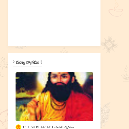
ముఖ్య వ్యాసము !
TELUGU BHAARATH
మతమార్పిడులు