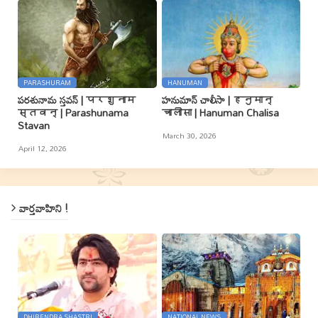
PARASHURAM
HANUMAN
పరశునామ స్తవన్ | परशुनाम
హనుమాన్ చాలీసా | हनुमान्
स्तवन् | Parashunama
चालीसा | Hanuman Chalisa
Stavan
March 30, 2026
April 12, 2026
వార్తవాహిని !
DHIRENDRA SHASTRI
NATIONAL NEWS