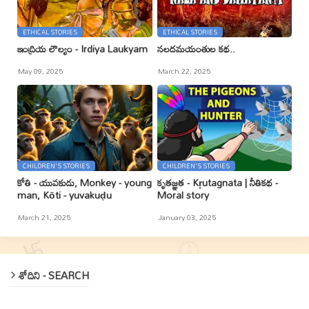
ETHICAL STORIES
ETHICAL STORIES
ఇంద్రియ లౌల్యం - Irdiya Laukyam
నలదమయంతుల కథ..
May 09, 2025
March 22, 2025
CHILDREN'S STORIES
CHILDREN'S STORIES
కోతి - యువకుడు, Monkey - young
కృతజ్ఞత - Kr̥utagnata | నీతికథ -
man, Kōti - yuvakuḍu
Moral story
March 21, 2025
January 03, 2025
శోదిని - SEARCH