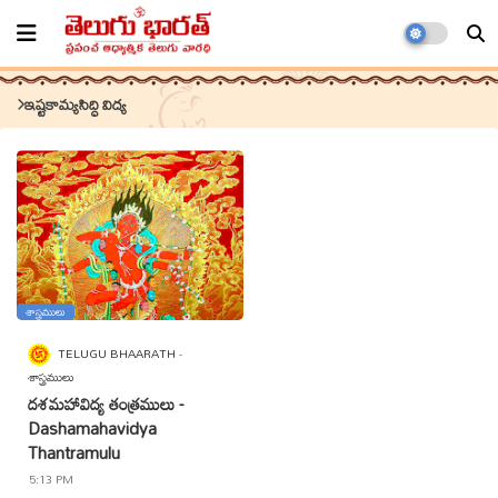
ఇష్టకామ్యసిద్ధి విద్య
శాస్త్రములు
TELUGU BHAARATH
శాస్త్రములు
దశమహావిద్య తంత్రములు -
Dashamahavidya
Thantramulu
5:13 PM