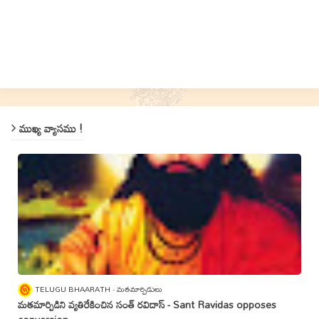
ముఖ్య వ్యాసము !
TELUGU BHAARATH
మతమార్పిడులు
మతమార్పిడిని వ్యతిరేకించిన సంత్‌ రవిదాస్‌ - Sant Ravidas opposes