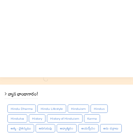
వ్యాస భాండాగారం!
Hindu Dharma
Hindu Lifestyle
Hinduism
Hindus
Hindutva
History
History of Hinduism
Karma
ఆత్మ - చైతన్యము
ఆదిగురువు
ఆధ్యాత్మికం
ఆయర్వేదం
ఆరు చక్రాలు