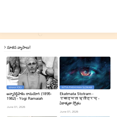
నూతన వ్యాసాలు!
MAHA YOGI
NITYA PARAYANA SLOKAM
అన్నారెడ్డిపాళెం రామయోగి (1895-
Ekatmata Stotram -
1962) - Yogi Ramaiah
एकात्मता स्तोत्रम् -
ఏకాత్మతా స్తోత్రం
June 01, 2026
June 01, 2026