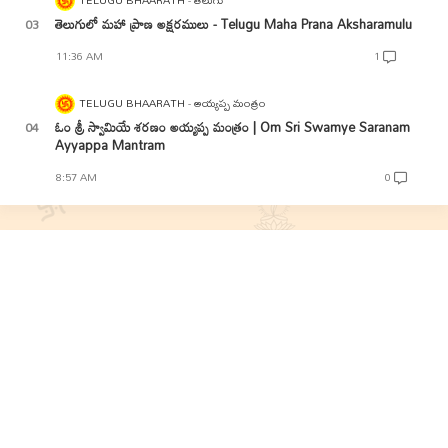
తెలుగులో మహా ప్రాణ అక్షరములు - Telugu Maha Prana Aksharamulu
11:36 AM
1
TELUGU BHAARATH
అయ్యప్ప మంత్రం
ఓం శ్రీ స్వామియే శరణం అయ్యప్ప మంత్రం | Om Sri Swamye Saranam
Ayyappa Mantram
8:57 AM
0