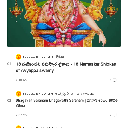
TELUGU BHAARATH
శ్లోకము
18 మణికంఠుని నమస్కార శ్లోకాలు - 18 Namaskar Shlokas
of Ayyappa swamy
9:18 AM
0
TELUGU BHAARATH
అయ్యప్ప స్వామి - Lord Ayyappa
Bhagavan Saranam Bhagavathi Saranam | భగవాన్ శరణం భగవతి
శరణం
9:47 AM
0
TELUGU BHAARATH
తెలుగు