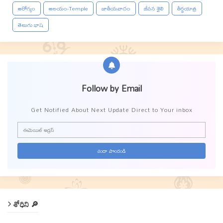
ఆరోగ్యం
ఆలయం-Temple
జాతీయవాదం
జీవన శైలి
తీర్థయాత్ర
తెలుగు భాష
Follow by Email
Get Notified About Next Update Direct to Your inbox
శోధిని 🔎