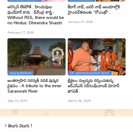
ఆరెస్సెస్ లేకపోతే.. హిందువులు
కేదార్ నాథ్, బదరీ నాథ్ ఆలయాల్లోకి
వుండేవారే కాదు : ధీరేంద్ర శాస్త్రి -
హైందవేతరులకు ‘‘నోఎంట్రీ’’..
Without RSS, there would be
January 27, 2026
no Hindus: Dhirendra Shastri
February 17, 2026
KALESHWARAM
DR. MOHAN BHAGWAT NEWS
అంతర్వాహిని సరస్వతీ నదికి పుష్కర
శ్రీశైలం మల్లన్నను దర్శించుకున్న
వైభవం - A tribute to the inner
ఆర్ఎస్ఎస్ సర్‌సంఘ్‌చాలక్ మోహన్
Saraswati River
భగవత్..
May 15, 2025
March 28, 2025
తెలుగు వెలుగు !