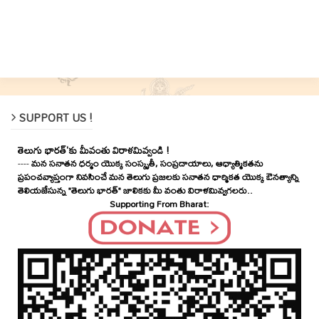
SUPPORT US !
తెలుగు భారత్'కు మీవంతు విరాళమివ్వండి !
----
మన సనాతన ధర్మం యొక్క సంస్కృతీ, సంప్రదాయాలు, ఆధ్యాత్మికతను
ప్రపంచవ్యాప్తంగా నివసించే మన తెలుగు ప్రజలకు సనాతన ధార్మికత యొక్క ఔనత్యాన్ని
తెలియజేసున్న "తెలుగు భారత్" జాలికకు మీ వంతు విరాళమివ్వగలరు..
Supporting From Bharat: