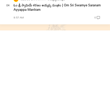
ఓం శ్రీ స్వామియే శరణం అయ్యప్ప మంత్రం | Om Sri Swamye Saranam
Ayyappa Mantram
8:57 AM
0