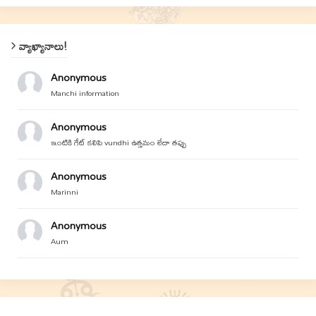
వ్యాఖ్యానాలు!
Anonymous
Manchi information
Anonymous
ఇంటికి గేట్ కలిపి vundhi ఉత్తమం లేదా తప్పు
Anonymous
Marinni
Anonymous
Aum