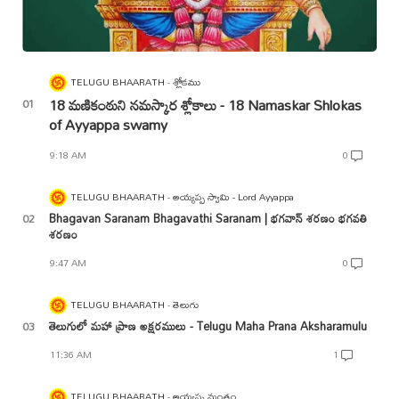
TELUGU BHAARATH
శ్లోకము
18 మణికంఠుని నమస్కార శ్లోకాలు - 18 Namaskar Shlokas
of Ayyappa swamy
9:18 AM
0
TELUGU BHAARATH
అయ్యప్ప స్వామి - Lord Ayyappa
Bhagavan Saranam Bhagavathi Saranam | భగవాన్ శరణం భగవతి
శరణం
9:47 AM
0
TELUGU BHAARATH
తెలుగు
తెలుగులో మహా ప్రాణ అక్షరములు - Telugu Maha Prana Aksharamulu
11:36 AM
1
TELUGU BHAARATH
అయ్యప్ప మంత్రం