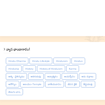
వ్యాస భాండాగారం!
Hindu Dharma
Hindu Lifestyle
Hinduism
Hindus
Hindutva
History
History of Hinduism
Karma
ఆత్మ - చైతన్యము
ఆదిగురువు
ఆధ్యాత్మికం
ఆయర్వేదం
ఆరు చక్రాలు
ఆరోగ్యం
ఆలయం-Temple
జాతీయవాదం
జీవన శైలి
తీర్థయాత్ర
తెలుగు భాష