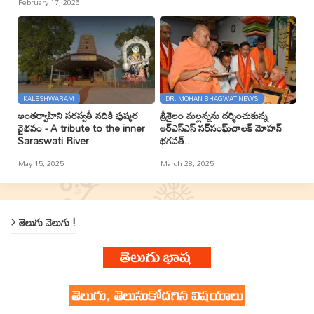
February 17, 2026
KALESHWARAM
DR. MOHAN BHAGWAT NEWS
అంతర్వాహిని సరస్వతీ నదికి పుష్కర
శ్రీశైలం మల్లన్నను దర్శించుకున్న
వైభవం - A tribute to the inner
ఆర్ఎస్ఎస్ సర్‌సంఘ్‌చాలక్ మోహన్
Saraswati River
భగవత్..
May 15, 2025
March 28, 2025
తెలుగు వెలుగు !