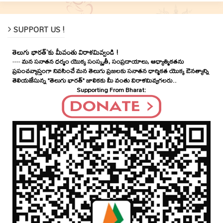
SUPPORT US !
తెలుగు భారత్'కు మీవంతు విరాళమివ్వండి !
----
మన సనాతన ధర్మం యొక్క సంస్కృతీ, సంప్రదాయాలు, ఆధ్యాత్మికతను
ప్రపంచవ్యాప్తంగా నివసించే మన తెలుగు ప్రజలకు సనాతన ధార్మికత యొక్క ఔనత్యాన్ని
తెలియజేసున్న "తెలుగు భారత్" జాలికకు మీ వంతు విరాళమివ్వగలరు..
Supporting From Bharat: