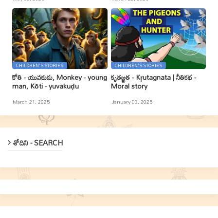
CHILDREN'S STORIES
CHILDREN'S STORIES
కోతి - యువకుడు, Monkey - young
కృతజ్ఞత - Kr̥utagnata | నీతికథ -
man, Kōti - yuvakuḍu
Moral story
March 21, 2025
January 03, 2025
శోదిని - SEARCH