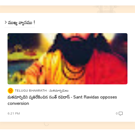
ముఖ్య వ్యాసము !
TELUGU BHAARATH
మతమార్పిడులు
మతమార్పిడిని వ్యతిరేకించిన సంత్‌ రవిదాస్‌ - Sant Ravidas opposes
conversion
6:21 PM
0