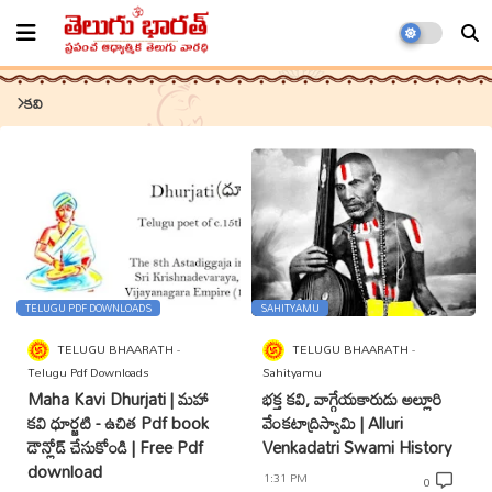
కవి
TELUGU PDF DOWNLOADS
SAHITYAMU
TELUGU BHAARATH
TELUGU BHAARATH
Telugu Pdf Downloads
Sahityamu
Maha Kavi Dhurjati | మహా
భక్త కవి, వాగ్గేయకారుడు అల్లూరి
కవి ధూర్జటి - ఉచిత Pdf book
వే౦కటాద్రిస్వామి | Alluri
డౌన్లోడ్ చేసుకోండి | Free Pdf
Venkadatri Swami History
download
1:31 PM
0