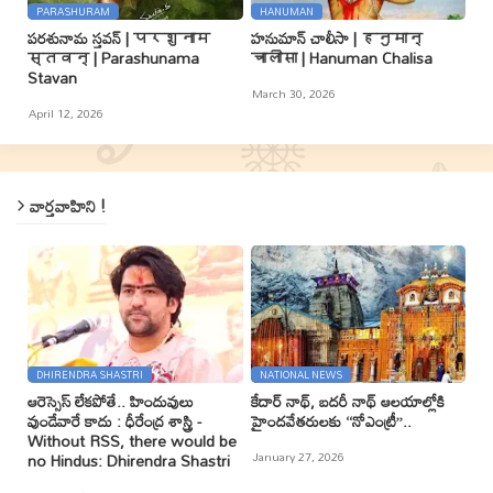
PARASHURAM
HANUMAN
పరశునామ స్తవన్ | परशुनाम
హనుమాన్ చాలీసా | हनुमान्
स्तवन् | Parashunama
चालीसा | Hanuman Chalisa
Stavan
March 30, 2026
April 12, 2026
వార్తవాహిని !
DHIRENDRA SHASTRI
NATIONAL NEWS
ఆరెస్సెస్ లేకపోతే.. హిందువులు
కేదార్ నాథ్, బదరీ నాథ్ ఆలయాల్లోకి
వుండేవారే కాదు : ధీరేంద్ర శాస్త్రి -
హైందవేతరులకు ‘‘నోఎంట్రీ’’..
Without RSS, there would be
January 27, 2026
no Hindus: Dhirendra Shastri