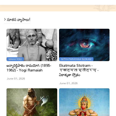
నూతన వ్యాసాలు!
MAHA YOGI
NITYA PARAYANA SLOKAM
అన్నారెడ్డిపాళెం రామయోగి (1895-
Ekatmata Stotram -
1962) - Yogi Ramaiah
एकात्मता स्तोत्रम् -
ఏకాత్మతా స్తోత్రం
June 01, 2026
June 01, 2026