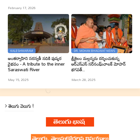
February 17, 2026
KALESHWARAM
DR. MOHAN BHAGWAT NEWS
అంతర్వాహిని సరస్వతీ నదికి పుష్కర
శ్రీశైలం మల్లన్నను దర్శించుకున్న
వైభవం - A tribute to the inner
ఆర్ఎస్ఎస్ సర్‌సంఘ్‌చాలక్ మోహన్
Saraswati River
భగవత్..
May 15, 2025
March 28, 2025
తెలుగు వెలుగు !