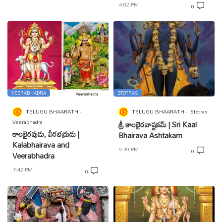
4:02 PM
0
VEERABHADRA
STOTRAS
TELUGU BHAARATH
TELUGU BHAARATH
Stotras
Veerabhadra
శ్రీ కాలభైరవాష్టకమ్ | Sri Kaal
కాలభైరవుడు, వీరభద్రుడు |
Bhairava Ashtakam
Kalabhairava and
9:39 PM
0
Veerabhadra
7:42 PM
0