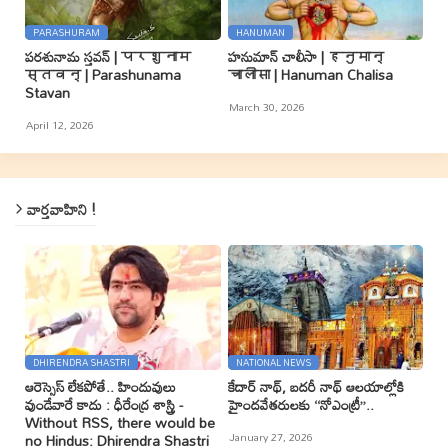
PARASHURAM
HANUMAN
పరశునామ స్తవన్ | परशुनाम
హనుమాన్ చాలీసా | हनुमान्
स्तवन् | Parashunama
चालीसा | Hanuman Chalisa
Stavan
March 30, 2026
April 12, 2026
వార్తవాహిని !
DHIRENDRA SHASTRI
NATIONAL NEWS
ఆరెస్సెస్ లేకపోతే.. హిందువులు
కేదార్ నాథ్, బదరీ నాథ్ ఆలయాల్లోకి
వుండేవారే కాదు : ధీరేంద్ర శాస్త్రి -
హైందవేతరులకు ‘‘నోఎంట్రీ’’..
Without RSS, there would be
January 27, 2026
no Hindus: Dhirendra Shastri