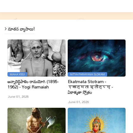
నూతన వ్యాసాలు!
MAHA YOGI
NITYA PARAYANA SLOKAM
అన్నారెడ్డిపాళెం రామయోగి (1895-
Ekatmata Stotram -
1962) - Yogi Ramaiah
एकात्मता स्तोत्रम् -
ఏకాత్మతా స్తోత్రం
June 01, 2026
June 01, 2026