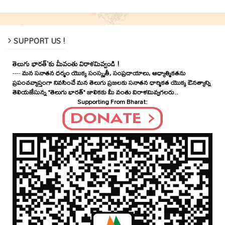
SUPPORT US !
తెలుగు భారత్'కు మీవంతు విరాళమివ్వండి !
----
మన సనాతన ధర్మం యొక్క సంస్కృతీ, సంప్రదాయాలు, ఆధ్యాత్మికతను
ప్రపంచవ్యాప్తంగా నివసించే మన తెలుగు ప్రజలకు సనాతన ధార్మికత యొక్క ఔనత్యాన్ని
తెలియజేసున్న "తెలుగు భారత్" జాలికకు మీ వంతు విరాళమివ్వగలరు..
Supporting From Bharat: