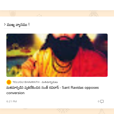
ముఖ్య వ్యాసము !
TELUGU BHAARATH
మతమార్పిడులు
మతమార్పిడిని వ్యతిరేకించిన సంత్‌ రవిదాస్‌ - Sant Ravidas opposes
conversion
6:21 PM
0