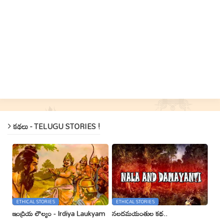
కథలు - TELUGU STORIES !
ETHICAL STORIES
ETHICAL STORIES
ఇంద్రియ లౌల్యం - Irdiya Laukyam
నలదమయంతుల కథ..