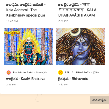
కాలాష్టమి: కాలభైరవ జయంతి -
కాల భైరవాష్టకమ్ - काल
Kala Ashtami - The
भैरवाष्टकम् - KĀLA
Kalabhairav special puja
BHAIRAVĀŚHṬAKAM
10:47 AM
2:26 PM
శివారాధన
భైరవ
The Hindu Portal
శివారాధన
TELUGU BHAARATH
భైరవ
కాలభైరవ - KaalA Bhairava
భైరవుడు - Bhiravodu
2:43 PM
7:12 PM
పాత పోస్ట్‌లు