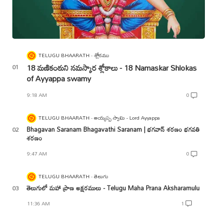
TELUGU BHAARATH
శ్లోకము
18 మణికంఠుని నమస్కార శ్లోకాలు - 18 Namaskar Shlokas
of Ayyappa swamy
9:18 AM
0
TELUGU BHAARATH
అయ్యప్ప స్వామి - Lord Ayyappa
Bhagavan Saranam Bhagavathi Saranam | భగవాన్ శరణం భగవతి
శరణం
9:47 AM
0
TELUGU BHAARATH
తెలుగు
తెలుగులో మహా ప్రాణ అక్షరములు - Telugu Maha Prana Aksharamulu
11:36 AM
1