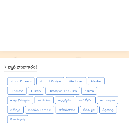
వ్యాస భాండాగారం!
Hindu Dharma
Hindu Lifestyle
Hinduism
Hindus
Hindutva
History
History of Hinduism
Karma
ఆత్మ - చైతన్యము
ఆదిగురువు
ఆధ్యాత్మికం
ఆయర్వేదం
ఆరు చక్రాలు
ఆరోగ్యం
ఆలయం-Temple
జాతీయవాదం
జీవన శైలి
తీర్థయాత్ర
తెలుగు భాష