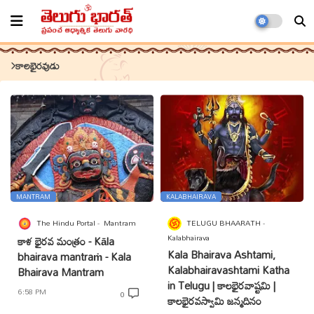
కాలభైరవుడు
MANTRAM
KALABHAIRAVA
The Hindu Portal
Mantram
TELUGU BHAARATH
Kalabhairava
కాళ భైరవ మంత్రం - Kāla
Kala Bhairava Ashtami,
bhairava mantraṁ - Kala
Kalabhairavashtami Katha
Bhairava Mantram
in Telugu | కాలభైరవాష్టమి |
6:58 PM
0
కాలభైరవస్వామి జన్మదినం