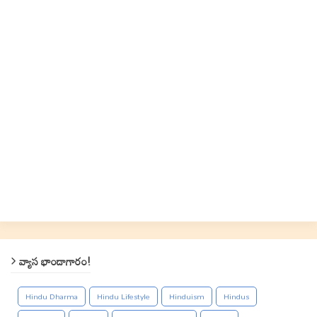
వ్యాస భాండాగారం!
Hindu Dharma
Hindu Lifestyle
Hinduism
Hindus