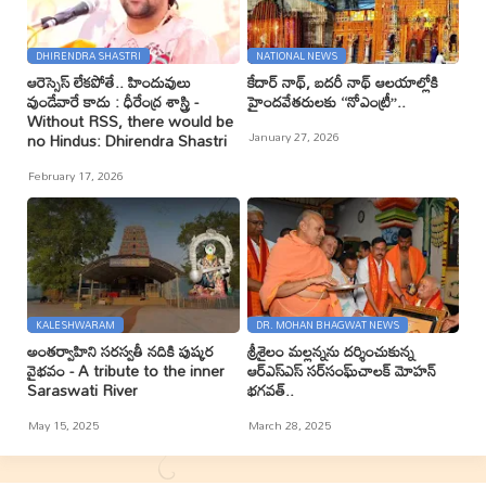
DHIRENDRA SHASTRI
NATIONAL NEWS
ఆరెస్సెస్ లేకపోతే.. హిందువులు
కేదార్ నాథ్, బదరీ నాథ్ ఆలయాల్లోకి
వుండేవారే కాదు : ధీరేంద్ర శాస్త్రి -
హైందవేతరులకు ‘‘నోఎంట్రీ’’..
Without RSS, there would be
January 27, 2026
no Hindus: Dhirendra Shastri
February 17, 2026
KALESHWARAM
DR. MOHAN BHAGWAT NEWS
అంతర్వాహిని సరస్వతీ నదికి పుష్కర
శ్రీశైలం మల్లన్నను దర్శించుకున్న
వైభవం - A tribute to the inner
ఆర్ఎస్ఎస్ సర్‌సంఘ్‌చాలక్ మోహన్
Saraswati River
భగవత్..
May 15, 2025
March 28, 2025