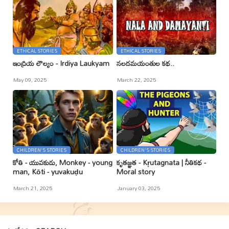
ETHICAL STORIES
ETHICAL STORIES
ఇంద్రియ లౌల్యం - Irdiya Laukyam
నలదమయంతుల కథ..
May 09, 2025
March 22, 2025
CHILDREN'S STORIES
CHILDREN'S STORIES
కోతి - యువకుడు, Monkey - young
కృతజ్ఞత - Kr̥utagnata | నీతికథ -
man, Kōti - yuvakuḍu
Moral story
March 21, 2025
January 03, 2025