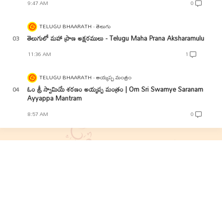
9:47 AM
0
TELUGU BHAARATH
తెలుగు
తెలుగులో మహా ప్రాణ అక్షరములు - Telugu Maha Prana Aksharamulu
11:36 AM
1
TELUGU BHAARATH
అయ్యప్ప మంత్రం
ఓం శ్రీ స్వామియే శరణం అయ్యప్ప మంత్రం | Om Sri Swamye Saranam
Ayyappa Mantram
8:57 AM
0