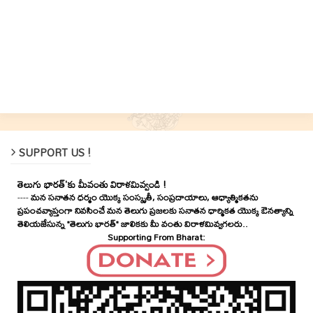
SUPPORT US !
తెలుగు భారత్'కు మీవంతు విరాళమివ్వండి !
----
మన సనాతన ధర్మం యొక్క సంస్కృతీ, సంప్రదాయాలు, ఆధ్యాత్మికతను
ప్రపంచవ్యాప్తంగా నివసించే మన తెలుగు ప్రజలకు సనాతన ధార్మికత యొక్క ఔనత్యాన్ని
తెలియజేసున్న "తెలుగు భారత్" జాలికకు మీ వంతు విరాళమివ్వగలరు..
Supporting From Bharat: