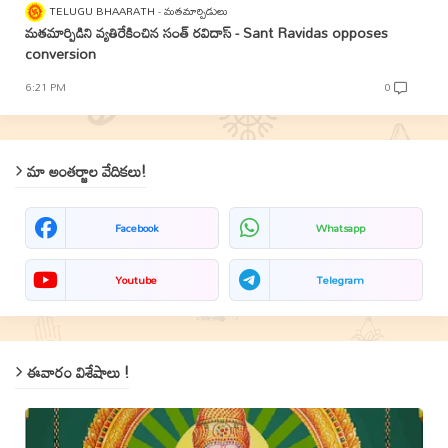
TELUGU BHAARATH
మతమార్పిడులు
మతమార్పిడిని వ్యతిరేకించిన సంత్‌ రవిదాస్‌ - Sant Ravidas opposes
conversion
6:21 PM
0
మా అంతర్జాల వేదికలు!
Facebook
Whatsapp
Youtube
Telegram
ఈవారం విశేషాలు !