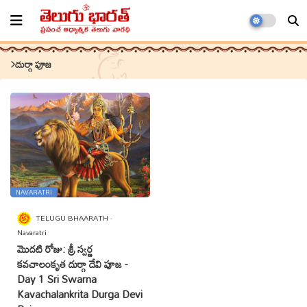
దుర్గా పూజ
NAVARATRI
TELUGU BHAARATH
Navaratri
మొదటి రోజు: శ్రీ స్వర్ణ
కవచాలంకృత దుర్గా దేవి పూజ -
Day 1 Sri Swarna
Kavachalankrita Durga Devi