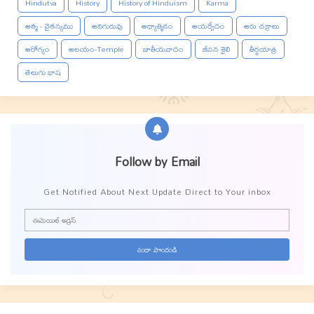
Hindutva
History
History of Hinduism
Karma
ఆత్మ - చైతన్యము
ఆదిగురువు
ఆధ్యాత్మికం
ఆయర్వేదం
ఆరు చక్రాలు
ఆరోగ్యం
ఆలయం-Temple
జాతీయవాదం
జీవన శైలి
తీర్థయాత్ర
తెలుగు భాష
Follow by Email
Get Notified About Next Update Direct to Your inbox