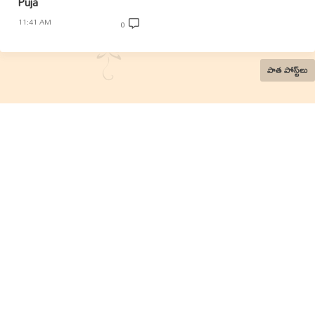
Puja
11:41 AM
0
పాత పోస్ట్‌లు