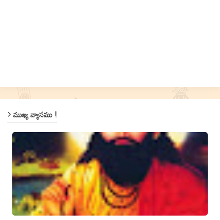
ముఖ్య వ్యాసము !