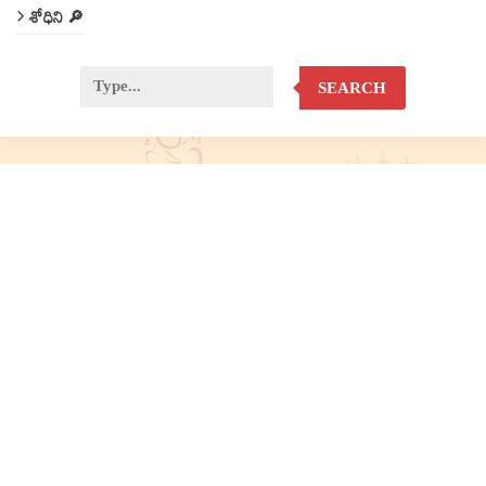
శోధిని 🔎
SEARCH