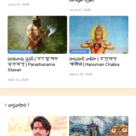
June 01, 2026
June 01, 2026
PARASHURAM
HANUMAN
పరశునామ స్తవన్ | परशुनाम
హనుమాన్ చాలీసా | हनुमान्
स्तवन् | Parashunama
चालीसा | Hanuman Chalisa
Stavan
March 30, 2026
April 12, 2026
వార్తవాహిని !