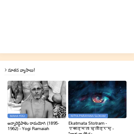
నూతన వ్యాసాలు!
MAHA YOGI
NITYA PARAYANA SLOKAM
అన్నారెడ్డిపాళెం రామయోగి (1895-
Ekatmata Stotram -
1962) - Yogi Ramaiah
एकात्मता स्तोत्रम् -
ఏకాత్మతా స్తోత్రం