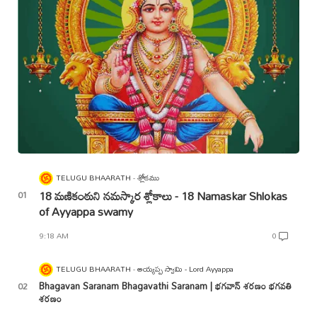
TELUGU BHAARATH
శ్లోకము
18 మణికంఠుని నమస్కార శ్లోకాలు - 18 Namaskar Shlokas
of Ayyappa swamy
9:18 AM
0
TELUGU BHAARATH
అయ్యప్ప స్వామి - Lord Ayyappa
Bhagavan Saranam Bhagavathi Saranam | భగవాన్ శరణం భగవతి
శరణం